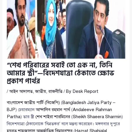
“শেখ পরিবারের সবাই তো এক না, তিনি
আমার স্ত্রী”—বিদেশযাত্রা ঠেকাতে ক্ষোভ
প্রকাশ পার্থর
/
আইন আদালত
,
জাতীয়
,
রাজনীতি
/ By
Desk Report
বাংলাদেশ জাতীয় পার্টি (বিজেপি)
(
Bangladesh Jatiya Party –
BJP
) চেয়ারম্যান
আন্দালিব রহমান পার্থ
(
Andaleeve Rahman
Partha
) তার স্ত্রী
শেখ শাইরা শারমিনের
(
Sheikh Shaeera Sharmin
)
বিদেশযাত্রা ঠেকানোকে ‘বিব্রতকর’ বলে মন্তব্য করেছেন। মঙ্গলবার দুপুরে
হযরত শাহজালাল আন্তর্জাতিক বিমানবন্দর
(
Hazrat Shahjalal