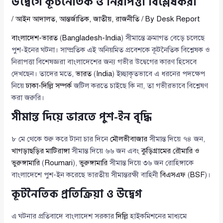
উদ্বেগে কূটনৈতিক ও নিরাপত্তা বিশ্লেষকরা
/
আইন আদালত
,
আন্তর্জাতিক
,
জাতীয়
,
রাজনীতি
/ By
Desk Report
বাংলাদেশ-ভারত
(
Bangladesh-India
) সীমান্তে ক্রমাগত বেড়ে চলেছে
পুশ-ইনের ঘটনা। সাম্প্রতিক এই অনিয়মিত প্রবেশকে কূটনৈতিক বিশ্লেষক ও
নিরাপত্তা বিশেষজ্ঞরা বাংলাদেশের জন্য গভীর উদ্বেগের কারণ হিসেবে
দেখছেন। তাদের মতে,
ভারত
(
India
) ইচ্ছাকৃতভাবে এ ধরনের পদক্ষেপ
নিয়ে
ঢাকা-দিল্লি সম্পর্ক
জটিল করতে চাইছে কি না, তা গভীরভাবে বিশ্লেষণ
করা জরুরি।
সীমান্ত দিয়ে ভারতে পুশ-ইন বৃদ্ধি
৮ মে থেকে শুরু করে টানা চার দিনে
মৌলভীবাজার
সীমান্ত দিয়ে ৭৪ জন,
খাগড়াছড়ির মাটিরাঙ্গা
সীমান্ত দিয়ে ৬৬ জন এবং
কুড়িগ্রামের রৌমারি ও
ভুরুঙ্গামারি
(
Roumari
),
ভুরুঙ্গামারি
সীমান্ত দিয়ে ৩৬ জন রোহিঙ্গাকে
বাংলাদেশে পুশ-ইন করেছে ভারতীয় সীমান্তরক্ষী বাহিনী
বিএসএফ
(
BSF
)।
কূটনৈতিক প্রতিক্রিয়া ও উদ্বেগ
এ ঘটনার প্রতিবাদে বাংলাদেশ সরকার
দিল্লি
হাইকমিশনের মাধ্যমে