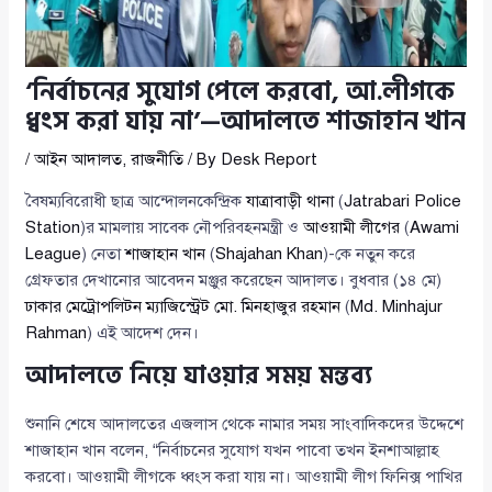
‘নির্বাচনের সুযোগ পেলে করবো, আ.লীগকে
ধ্বংস করা যায় না’—আদালতে শাজাহান খান
/
আইন আদালত
,
রাজনীতি
/ By
Desk Report
বৈষম্যবিরোধী ছাত্র আন্দোলনকেন্দ্রিক
যাত্রাবাড়ী থানা
(
Jatrabari Police
Station
)র মামলায় সাবেক নৌপরিবহনমন্ত্রী ও
আওয়ামী লীগের
(
Awami
League
) নেতা
শাজাহান খান
(
Shajahan Khan
)-কে নতুন করে
গ্রেফতার দেখানোর আবেদন মঞ্জুর করেছেন আদালত। বুধবার (১৪ মে)
ঢাকার মেট্রোপলিটন ম্যাজিস্ট্রেট মো. মিনহাজুর রহমান
(
Md. Minhajur
Rahman
) এই আদেশ দেন।
আদালতে নিয়ে যাওয়ার সময় মন্তব্য
শুনানি শেষে আদালতের এজলাস থেকে নামার সময় সাংবাদিকদের উদ্দেশে
শাজাহান খান বলেন, “নির্বাচনের সুযোগ যখন পাবো তখন ইনশাআল্লাহ
করবো। আওয়ামী লীগকে ধ্বংস করা যায় না। আওয়ামী লীগ ফিনিক্স পাখির