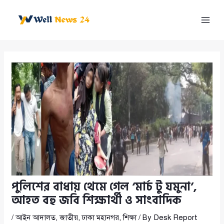
Skip
to
Mai
content
Men
পুলিশের বাধায় থেমে গেল ‘মার্চ টু যমুনা’,
আহত বহু জবি শিক্ষার্থী ও সাংবাদিক
/
আইন আদালত
,
জাতীয়
,
ঢাকা মহানগর
,
শিক্ষা
/ By
Desk Report