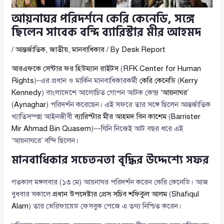
আয়নাঘর পরিদর্শনে কেরি কেনেডি, সঙ্গে
ছিলেন সাবেক বন্দি ব্যারিস্টার মীর আহমদ
/
আন্তর্জাতিক
,
জাতীয়
,
মানবাধিকার
/ By
Desk Report
আরএফকে সেন্টার ফর হিউম্যান রাইটস
(
RFK Center for Human
Rights
)–এর প্রধান ও মার্কিন মানবাধিকারকর্মী
কেরি কেনেডি
(
Kerry
Kennedy
) বাংলাদেশে আলোচিত গোপন আটক কেন্দ্র ‘
আয়নাঘর
’
(
Aynaghar
) পরিদর্শন করেছেন। এই সফরে তার সঙ্গে ছিলেন আন্তর্জাতিক
খ্যাতিসম্পন্ন আইনজীবী
ব্যারিস্টার মীর আহমদ বিন কাশেম
(
Barrister
Mir Ahmad Bin Quasem
)—যিনি নিজেই আট বছর ধরে এই
‘আয়নাঘরে’ বন্দি ছিলেন।
মানবাধিকার সচেতনতা বৃদ্ধির উদ্দেশ্যে সফর
গতকাল মঙ্গলবার (১৩ মে) আয়নাঘর পরিদর্শন করেন কেরি কেনেডি। আজ
বুধবার সকালে
প্রধান উপদেষ্টার প্রেস সচিব শফিকুল আলম
(
Shafiqul
Alam
) তার ভেরিফায়েড ফেসবুক পেজে এ তথ্য নিশ্চিত করেন।