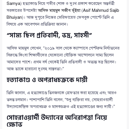
Samya
) হত্যাকাণ্ড নিয়ে গভীর শোক ও দুঃখ প্রকাশ করেছেন অন্তর্বর্তী
সরকারের উপদেষ্টা
আসিফ মাহমুদ সজীব ভূঁইয়া
(
Asif Mahmud Sajib
Bhuiyan
)। আজ দুপুরে নিজের ভেরিফায়েড ফেসবুক পোস্টে তিনি এ
বিষয়ে এক আবেগঘন প্রতিক্রিয়া জানান।
“সাম্য ছিল প্রতিবাদী, ভদ্র, সাহসী”
আসিফ মাহমুদ লেখেন, “২০১৯ সাল থেকে ক্যাম্পাসে গেস্টরুম নির্যাতনের
বিরুদ্ধে কিংবা শিক্ষার্থীদের যেকোনো যৌক্তিক আন্দোলনে সাম্য ছিলেন
আমাদের পাশে। প্রথম বর্ষ থেকেই তিনি প্রতিবাদী ও অত্যন্ত ভদ্র ছিলেন।
আজ তাকে হারানো দুঃসহ বাস্তবতা।”
হত্যাকাণ্ড ও অপরাধচক্রকে দায়ী
তিনি জানান, এ হত্যাকাণ্ডে তিনজনকে গ্রেফতার করা হয়েছে এবং আরও
তদন্ত চলমান। পাশাপাশি তিনি বলেন, “শুধু ব্যক্তিরা নয়, সোহরাওয়ার্দী
উদ্যানকেন্দ্রিক অপরাধচক্র ও মাদকচক্রও এই হত্যাকাণ্ডের জন্য দায়ী।”
সোহরাওয়ার্দী উদ্যানের অনিরাপত্তা নিয়ে
ক্ষোভ