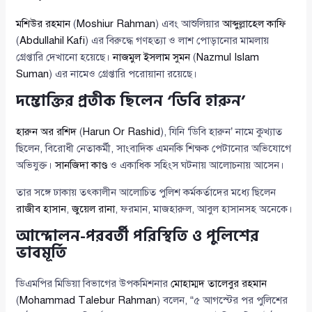
মশিউর রহমান
(
Moshiur Rahman
) এবং আশুলিয়ার
আব্দুল্লাহেল কাফি
(
Abdullahil Kafi
) এর বিরুদ্ধে গণহত্যা ও লাশ পোড়ানোর মামলায়
গ্রেপ্তারি দেখানো হয়েছে।
নাজমুল ইসলাম সুমন
(
Nazmul Islam
Suman
) এর নামেও গ্রেপ্তারি পরোয়ানা রয়েছে।
দম্ভোক্তির প্রতীক ছিলেন ‘ডিবি হারুন’
হারুন অর রশিদ
(
Harun Or Rashid
), যিনি ‘ডিবি হারুন’ নামে কুখ্যাত
ছিলেন, বিরোধী নেতাকর্মী, সাংবাদিক এমনকি শিক্ষক পেটানোর অভিযোগে
অভিযুক্ত।
সানজিদা কাণ্ড
ও একাধিক সহিংস ঘটনায় আলোচনায় আসেন।
তার সঙ্গে ঢাকায় তৎকালীন আলোচিত পুলিশ কর্মকর্তাদের মধ্যে ছিলেন
রাজীব হাসান
,
জুয়েল রানা
, ফরমান, মাজহারুল, আবুল হাসানসহ অনেকে।
আন্দোলন-পরবর্তী পরিস্থিতি ও পুলিশের
ভাবমূর্তি
ডিএমপির মিডিয়া বিভাগের উপকমিশনার
মোহাম্মদ তালেবুর রহমান
(
Mohammad Talebur Rahman
) বলেন, “৫ আগস্টের পর পুলিশের