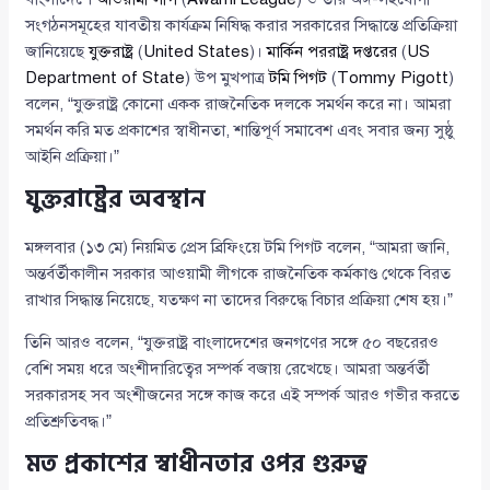
সংগঠনসমূহের যাবতীয় কার্যক্রম নিষিদ্ধ করার সরকারের সিদ্ধান্তে প্রতিক্রিয়া
জানিয়েছে
যুক্তরাষ্ট্র
(
United States
)।
মার্কিন পররাষ্ট্র দপ্তরের
(
US
Department of State
) উপ মুখপাত্র
টমি পিগট
(
Tommy Pigott
)
বলেন, “যুক্তরাষ্ট্র কোনো একক রাজনৈতিক দলকে সমর্থন করে না। আমরা
সমর্থন করি মত প্রকাশের স্বাধীনতা, শান্তিপূর্ণ সমাবেশ এবং সবার জন্য সুষ্ঠু
আইনি প্রক্রিয়া।”
যুক্তরাষ্ট্রের অবস্থান
মঙ্গলবার (১৩ মে) নিয়মিত প্রেস ব্রিফিংয়ে টমি পিগট বলেন, “আমরা জানি,
অন্তর্বর্তীকালীন সরকার আওয়ামী লীগকে রাজনৈতিক কর্মকাণ্ড থেকে বিরত
রাখার সিদ্ধান্ত নিয়েছে, যতক্ষণ না তাদের বিরুদ্ধে বিচার প্রক্রিয়া শেষ হয়।”
তিনি আরও বলেন, “যুক্তরাষ্ট্র বাংলাদেশের জনগণের সঙ্গে ৫০ বছরেরও
বেশি সময় ধরে অংশীদারিত্বের সম্পর্ক বজায় রেখেছে। আমরা অন্তর্বর্তী
সরকারসহ সব অংশীজনের সঙ্গে কাজ করে এই সম্পর্ক আরও গভীর করতে
প্রতিশ্রুতিবদ্ধ।”
মত প্রকাশের স্বাধীনতার ওপর গুরুত্ব