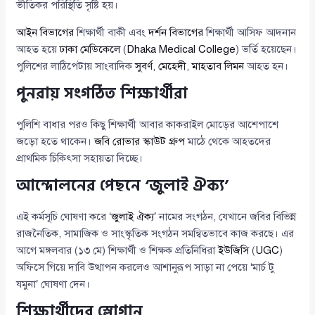
ভীতিকর পরিস্থিতি সৃষ্টি হয়।
আইন বিভাগের
শিক্ষার্থী বাকী এবং
দর্শন বিভাগের
শিক্ষার্থী আসিফ আদনান
আহত হয়ে
ঢাকা মেডিকেলে
(
Dhaka Medical College
) ভর্তি হয়েছেন।
পুলিশের লাঠিপেটায় সাংবাদিক
সুবর্ণ
,
মেহেদী
,
মাহতাব লিমন
আহত হন।
পুনরায় সংগঠিত শিক্ষার্থীরা
পুলিশি বাধার পরও কিছু শিক্ষার্থী আবার কাকরাইল মোড়ের আশেপাশে
জড়ো হতে থাকেন।
জবি রোভার স্কাউট গ্রুপ
মাঠে থেকে আহতদের
প্রাথমিক চিকিৎসা সহায়তা দিচ্ছে।
আন্দোলনের পেছনে ‘জুলাই ঐক্য’
এই কর্মসূচি ঘোষণা করে ‘
জুলাই ঐক্য
’ নামের সংগঠন, যেখানে জবির বিভিন্ন
রাজনৈতিক, সামাজিক ও সাংস্কৃতিক সংগঠন সমন্বিতভাবে কাজ করছে। এর
আগে মঙ্গলবার (১৩ মে) শিক্ষার্থী ও শিক্ষক প্রতিনিধিরা
ইউজিসি
(
UGC
)
অফিসে গিয়ে দাবি উত্থাপন করলেও আশানুরূপ সাড়া না পেয়ে ‘মার্চ টু
যমুনা’ ঘোষণা দেন।
শিক্ষার্থীদের স্লোগান