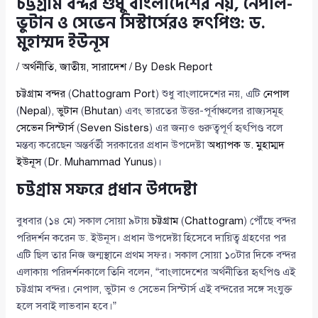
চট্টগ্রাম বন্দর শুধু বাংলাদেশের নয়, নেপাল-
ভুটান ও সেভেন সিস্টার্সেরও হৃৎপিণ্ড: ড.
মুহাম্মদ ইউনূস
/
অর্থনীতি
,
জাতীয়
,
সারাদেশ
/ By
Desk Report
চট্টগ্রাম বন্দর
(
Chattogram Port
) শুধু বাংলাদেশের নয়, এটি
নেপাল
(
Nepal
),
ভুটান
(
Bhutan
) এবং ভারতের উত্তর-পূর্বাঞ্চলের রাজ্যসমূহ
সেভেন সিস্টার্স
(
Seven Sisters
) এর জন্যও গুরুত্বপূর্ণ হৃৎপিণ্ড বলে
মন্তব্য করেছেন অন্তর্বর্তী সরকারের প্রধান উপদেষ্টা
অধ্যাপক ড. মুহাম্মদ
ইউনূস
(
Dr. Muhammad Yunus
)।
চট্টগ্রাম সফরে প্রধান উপদেষ্টা
বুধবার (১৪ মে) সকাল সোয়া ৯টায়
চট্টগ্রাম
(
Chattogram
) পৌঁছে বন্দর
পরিদর্শন করেন ড. ইউনূস। প্রধান উপদেষ্টা হিসেবে দায়িত্ব গ্রহণের পর
এটি ছিল তার নিজ জন্মস্থানে প্রথম সফর। সকাল সোয়া ১০টার দিকে বন্দর
এলাকায় পরিদর্শনকালে তিনি বলেন, “বাংলাদেশের অর্থনীতির হৃৎপিণ্ড এই
চট্টগ্রাম বন্দর। নেপাল, ভুটান ও সেভেন সিস্টার্স এই বন্দরের সঙ্গে সংযুক্ত
হলে সবাই লাভবান হবে।”