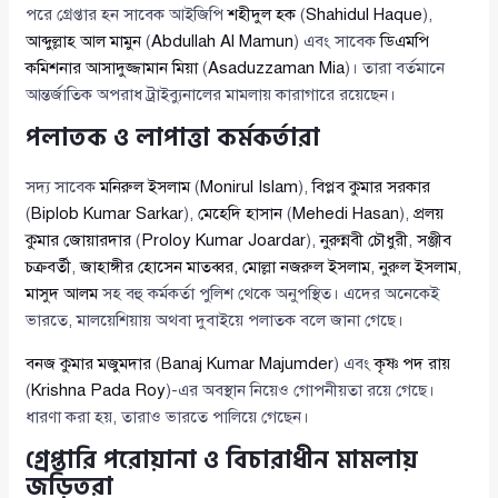
পরে গ্রেপ্তার হন সাবেক আইজিপি
শহীদুল হক
(
Shahidul Haque
),
আব্দুল্লাহ আল মামুন
(
Abdullah Al Mamun
) এবং সাবেক
ডিএমপি
কমিশনার আসাদুজ্জামান মিয়া
(
Asaduzzaman Mia
)। তারা বর্তমানে
আন্তর্জাতিক অপরাধ ট্রাইব্যুনালের মামলায় কারাগারে রয়েছেন।
পলাতক ও লাপাত্তা কর্মকর্তারা
সদ্য সাবেক
মনিরুল ইসলাম
(
Monirul Islam
),
বিপ্লব কুমার সরকার
(
Biplob Kumar Sarkar
),
মেহেদি হাসান
(
Mehedi Hasan
),
প্রলয়
কুমার জোয়ারদার
(
Proloy Kumar Joardar
),
নুরুন্নবী চৌধুরী
,
সঞ্জীব
চক্রবর্তী
,
জাহাঙ্গীর হোসেন মাতব্বর
,
মোল্লা নজরুল ইসলাম
,
নুরুল ইসলাম
,
মাসুদ আলম
সহ বহু কর্মকর্তা পুলিশ থেকে অনুপস্থিত। এদের অনেকেই
ভারতে, মালয়েশিয়ায় অথবা দুবাইয়ে পলাতক বলে জানা গেছে।
বনজ কুমার মজুমদার
(
Banaj Kumar Majumder
) এবং
কৃষ্ণ পদ রায়
(
Krishna Pada Roy
)-এর অবস্থান নিয়েও গোপনীয়তা রয়ে গেছে।
ধারণা করা হয়, তারাও ভারতে পালিয়ে গেছেন।
গ্রেপ্তারি পরোয়ানা ও বিচারাধীন মামলায়
জড়িতরা