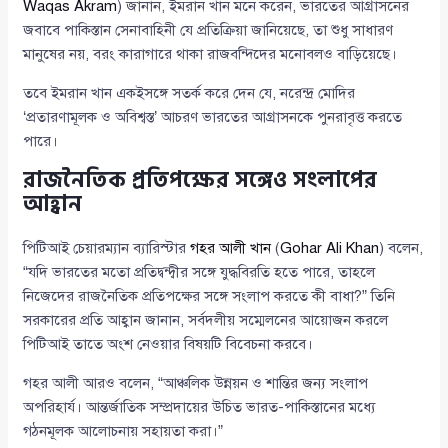
Waqas Akram
) জানান, ইমরান খান মনে করেন, ভারতের আগ্রাসনের
জবাবে পাকিস্তান সেনাবাহিনী যে প্রতিক্রিয়া জানিয়েছে, তা শুধু সাধারণ
মানুষের নয়, বরং কারাগারে থাকা রাজবন্দিদের মনোবলও বাড়িয়েছে।
তবে ইমরান খান একইসঙ্গে সতর্ক করে দেন যে, নরেন্দ্র মোদির
‘প্রতারণামূলক ও অবিশ্বস্ত’ আচরণ ভারতের আগ্রাসনকে পুনরাবৃত্ত করতে
পারে।
রাজনৈতিক প্রতিপক্ষের সঙ্গেও সংলাপের
আহ্বান
পিটিআই চেয়ারম্যান ব্যারিস্টার
গহর আলী খান
(
Gohar Ali Khan
) বলেন,
“যদি ভারতের মতো প্রতিদ্বন্দ্বীর সঙ্গে যুদ্ধবিরতি হতে পারে, তাহলে
নিজেদের রাজনৈতিক প্রতিপক্ষের সঙ্গে সংলাপ করতে কী বাধা?” তিনি
সরকারের প্রতি আহ্বান জানান, সর্বদলীয় সম্মেলনের আয়োজন করলে
পিটিআই তাতে অংশ নেওয়ার বিষয়টি বিবেচনা করবে।
গহর আলী আরও বলেন, “আঞ্চলিক উন্নয়ন ও শান্তির জন্য সংলাপ
অপরিহার্য। আন্তর্জাতিক সম্প্রদায়ের উচিত ভারত-পাকিস্তানের মধ্যে
গঠনমূলক আলোচনায় সহায়তা করা।”