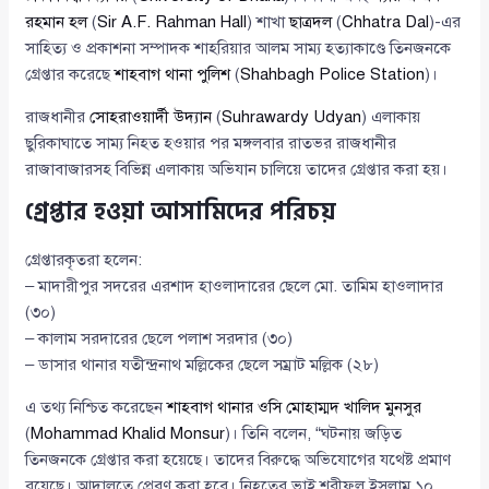
রহমান হল
(
Sir A.F. Rahman Hall
) শাখা
ছাত্রদল
(
Chhatra Dal
)-এর
সাহিত্য ও প্রকাশনা সম্পাদক শাহরিয়ার আলম সাম্য হত্যাকাণ্ডে তিনজনকে
গ্রেপ্তার করেছে
শাহবাগ থানা পুলিশ
(
Shahbagh Police Station
)।
রাজধানীর
সোহরাওয়ার্দী উদ্যান
(
Suhrawardy Udyan
) এলাকায়
ছুরিকাঘাতে সাম্য নিহত হওয়ার পর মঙ্গলবার রাতভর রাজধানীর
রাজাবাজারসহ বিভিন্ন এলাকায় অভিযান চালিয়ে তাদের গ্রেপ্তার করা হয়।
গ্রেপ্তার হওয়া আসামিদের পরিচয়
গ্রেপ্তারকৃতরা হলেন:
– মাদারীপুর সদরের এরশাদ হাওলাদারের ছেলে মো. তামিম হাওলাদার
(৩০)
– কালাম সরদারের ছেলে পলাশ সরদার (৩০)
– ডাসার থানার যতীন্দ্রনাথ মল্লিকের ছেলে সম্রাট মল্লিক (২৮)
এ তথ্য নিশ্চিত করেছেন
শাহবাগ থানার ওসি মোহাম্মদ খালিদ মুনসুর
(
Mohammad Khalid Monsur
)। তিনি বলেন, “ঘটনায় জড়িত
তিনজনকে গ্রেপ্তার করা হয়েছে। তাদের বিরুদ্ধে অভিযোগের যথেষ্ট প্রমাণ
রয়েছে। আদালতে প্রেরণ করা হবে। নিহতের ভাই শরীফুল ইসলাম ১০