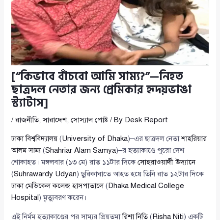
[“কিভাবে বাঁচবো আমি সাম্য?”—নিহত
ছাত্রদল নেতার জন্য প্রেমিকার হৃদয়ভাঙা
স্ট্যাটাস]
/
রাজনীতি
,
সারাদেশ
,
সোস্যাল পোষ্ট
/ By
Desk Report
ঢাকা বিশ্ববিদ্যালয়
(
University of Dhaka
)–এর ছাত্রদল নেতা
শাহরিয়ার
আলম সাম্য
(
Shahriar Alam Samya
)–র হত্যাকাণ্ডে পুরো দেশ
শোকাহত। মঙ্গলবার (১৩ মে) রাত ১১টার দিকে
সোহরাওয়ার্দী উদ্যানে
(
Suhrawardy Udyan
) ছুরিকাঘাতে আহত হয়ে তিনি রাত ১২টার দিকে
ঢাকা মেডিকেল কলেজ হাসপাতালে
(
Dhaka Medical College
Hospital
) মৃত্যুবরণ করেন।
এই নির্মম হত্যাকাণ্ডের পর সাম্যর প্রিয়তমা
রিশা নিতি
(
Risha Niti
) একটি