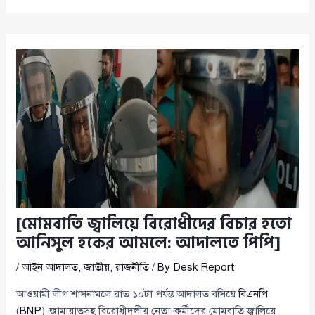
[মোমবাতি জ্বালিয়ে বিরোধীদের বিচার হতো
আনিসুল হকের আমলে: আদালতে পিপি]
/
আইন আদালত
,
জাতীয়
,
রাজনীতি
/ By
Desk Report
আওয়ামী লীগ শাসনামলে রাত ১০টা পর্যন্ত আদালত বসিয়ে
বিএনপি
(
BNP
)-জামায়াতসহ বিরোধীদলীয় নেতা-কর্মীদের মোমবাতি জ্বালিয়ে