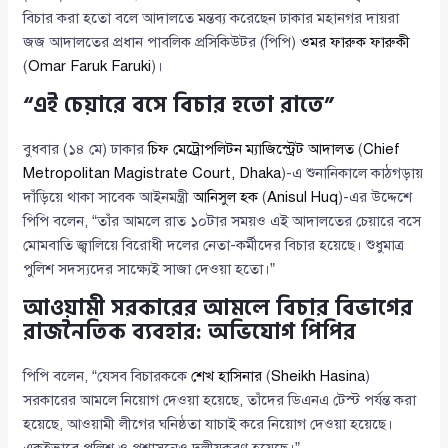
বিচার করা হতো বলে আদালতে মন্তব্য করেছেন ঢাকার মহানগর দায়রা
জজ আদালতের প্রধান পাবলিক প্রসিকিউটর (পিপি)
ওমর ফারুক ফারুকী
(
Omar Faruk Faruki
)।
“এই চেয়ারে বসে বিচার হতো রাতে”
বুধবার (১৪ মে) ঢাকার
চিফ মেট্রোপলিটন ম্যাজিস্ট্রেট আদালত
(
Chief
Metropolitan Magistrate Court, Dhaka
)-এ শুনানিকালে কাঠগড়ায়
দাঁড়িয়ে থাকা সাবেক আইনমন্ত্রী
আনিসুল হক
(
Anisul Huq
)-এর উদ্দেশে
পিপি বলেন, “তাঁর আমলে রাত ১০টার সময়ও এই আদালতের চেয়ারে বসে
মোমবাতি জ্বালিয়ে বিরোধী দলের নেতা-কর্মীদের বিচার হয়েছে। শুধুমাত্র
পুলিশ সদস্যদের সাক্ষ্যেই সাজা দেওয়া হতো।”
আওয়ামী সরকারের আমলে বিচার বিভাগের
রাজনৈতিক ব্যবহার: অভিযোগ পিপির
পিপি বলেন, “যেসব বিচারককে
শেখ হাসিনার
(
Sheikh Hasina
)
সরকারের আমলে নিয়োগ দেওয়া হয়েছে, তাঁদের ডিএনএ টেস্ট পর্যন্ত করা
হয়েছে, আওয়ামী লীগের ঘনিষ্ঠতা যাচাই করে নিয়োগ দেওয়া হয়েছে।