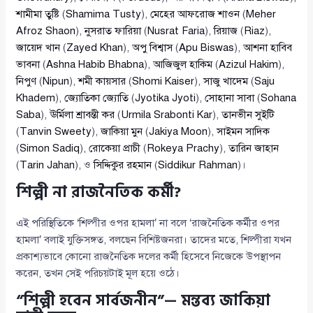
শামীমা তুষ্টি
(
Shamima Tusty
),
মেহের আফরোজ শাওন
(
Meher
Afroz Shaon
),
নুসরাত ফারিয়া
(
Nusrat Faria
),
রিয়াজ
(
Riaz
),
জায়েদ খান
(
Zayed Khan
),
অপু বিশ্বাস
(
Apu Biswas
),
আশনা হাবিব
ভাবনা
(
Ashna Habib Bhabna
),
আজিজুল হাকিম
(
Azizul Hakim
),
নিপুণ
(
Nipun
),
শমী কায়সার
(
Shomi Kaiser
),
সাজু খাদেম
(
Saju
Khadem
),
জ্যোতিকা জ্যোতি
(
Jyotika Jyoti
),
সোহানা সাবা
(
Sohana
Saba
),
ঊর্মিলা শ্রাবন্তী কর
(
Urmila Srabonti Kar
),
তানভীন সুইটি
(
Tanvin Sweety
),
জাকিয়া মুন
(
Jakiya Moon
),
সাইমন সাদিক
(
Simon Sadiq
),
রোকেয়া প্রাচী
(
Rokeya Prachy
),
তারিন জাহান
(
Tarin Jahan
), ও
সিদ্দিকুর রহমান
(
Siddikur Rahman
)।
শিল্পী না রাজনৈতিক কর্মী?
এই পরিস্থিতিকে ‘শিল্পীর ওপর হামলা’ না বলে ‘রাজনৈতিক কর্মীর ওপর
হামলা’ বলাই যুক্তিসঙ্গত, বলছেন বিশিষ্টজনরা। তাদের মতে, শিল্পীরা যখন
প্রকাশ্যভাবে কোনো রাজনৈতিক দলের কর্মী হিসেবে নিজেকে উপস্থাপন
করেন, তখন সেই পরিচয়টাই মূল হয়ে ওঠে।
“শিল্পী হবেন সার্বজনীন”— মন্তব্য জাকিয়া