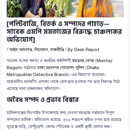
[পল্টিবাজি, বিতর্ক ও সম্পদের পাহাড়—
সাবেক এমপি মমতাজের বিরুদ্ধে চাঞ্চল্যকর
অভিযোগ]
/
আইন আদালত
,
বিনোদন
,
রাজনীতি
/ By
Desk Report
সাবেক সংসদ সদস্য ও জনপ্রিয় কণ্ঠশিল্পী
মমতাজ বেগম
(
Mumtaz
Begum
) বর্তমানে
ঢাকা মহানগর গোয়েন্দা পুলিশ
(
Dhaka
Metropolitan Detective Branch
)–এর রিমান্ডে রয়েছেন।
রাজধানীর ধানমন্ডি এলাকা থেকে গ্রেফতার হওয়ার পর তার বিরুদ্ধে উঠে
এসেছে নানা চাঞ্চল্যকর অভিযোগ।
অবৈধ সম্পদ ও প্রভাব বিস্তার
মানিকগঞ্জের সিংগাইর উপজেলায় জন্ম নেওয়া মমতাজ বর্তমানে বিপুল
সম্পদের মালিক। অভিযোগ রয়েছে, ৫০০ শতাংশ জমির ওপর তার রয়েছে
ডুপ্লেক্স বাড়ি, রেস্টুরেন্ট, কোল্ড স্টোরেজ ও একটি স্থায়ী মেলার মঞ্চ।