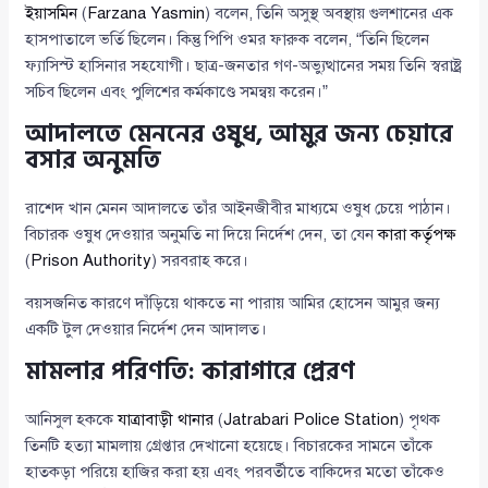
ইয়াসমিন
(
Farzana Yasmin
) বলেন, তিনি অসুস্থ অবস্থায় গুলশানের এক
হাসপাতালে ভর্তি ছিলেন। কিন্তু পিপি ওমর ফারুক বলেন, “তিনি ছিলেন
ফ্যাসিস্ট হাসিনার সহযোগী। ছাত্র-জনতার গণ-অভ্যুত্থানের সময় তিনি স্বরাষ্ট্র
সচিব ছিলেন এবং পুলিশের কর্মকাণ্ডে সমন্বয় করেন।”
আদালতে মেননের ওষুধ, আমুর জন্য চেয়ারে
বসার অনুমতি
রাশেদ খান মেনন আদালতে তাঁর আইনজীবীর মাধ্যমে ওষুধ চেয়ে পাঠান।
বিচারক ওষুধ দেওয়ার অনুমতি না দিয়ে নির্দেশ দেন, তা যেন
কারা কর্তৃপক্ষ
(
Prison Authority
) সরবরাহ করে।
বয়সজনিত কারণে দাঁড়িয়ে থাকতে না পারায় আমির হোসেন আমুর জন্য
একটি টুল দেওয়ার নির্দেশ দেন আদালত।
মামলার পরিণতি: কারাগারে প্রেরণ
আনিসুল হককে
যাত্রাবাড়ী থানার
(
Jatrabari Police Station
) পৃথক
তিনটি হত্যা মামলায় গ্রেপ্তার দেখানো হয়েছে। বিচারকের সামনে তাঁকে
হাতকড়া পরিয়ে হাজির করা হয় এবং পরবর্তীতে বাকিদের মতো তাঁকেও