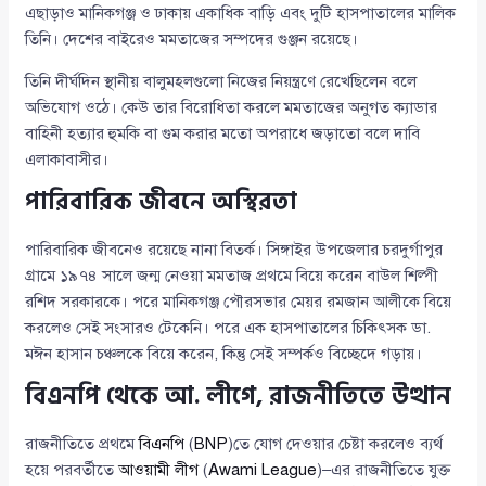
এছাড়াও মানিকগঞ্জ ও ঢাকায় একাধিক বাড়ি এবং দুটি হাসপাতালের মালিক
তিনি। দেশের বাইরেও মমতাজের সম্পদের গুঞ্জন রয়েছে।
তিনি দীর্ঘদিন স্থানীয় বালুমহলগুলো নিজের নিয়ন্ত্রণে রেখেছিলেন বলে
অভিযোগ ওঠে। কেউ তার বিরোধিতা করলে মমতাজের অনুগত ক্যাডার
বাহিনী হত্যার হুমকি বা গুম করার মতো অপরাধে জড়াতো বলে দাবি
এলাকাবাসীর।
পারিবারিক জীবনে অস্থিরতা
পারিবারিক জীবনেও রয়েছে নানা বিতর্ক। সিঙ্গাইর উপজেলার চরদুর্গাপুর
গ্রামে ১৯৭৪ সালে জন্ম নেওয়া মমতাজ প্রথমে বিয়ে করেন বাউল শিল্পী
রশিদ সরকারকে। পরে মানিকগঞ্জ পৌরসভার মেয়র রমজান আলীকে বিয়ে
করলেও সেই সংসারও টেকেনি। পরে এক হাসপাতালের চিকিৎসক ডা.
মঈন হাসান চঞ্চলকে বিয়ে করেন, কিন্তু সেই সম্পর্কও বিচ্ছেদে গড়ায়।
বিএনপি থেকে আ. লীগে, রাজনীতিতে উত্থান
রাজনীতিতে প্রথমে
বিএনপি
(
BNP
)তে যোগ দেওয়ার চেষ্টা করলেও ব্যর্থ
হয়ে পরবর্তীতে
আওয়ামী লীগ
(
Awami League
)–এর রাজনীতিতে যুক্ত