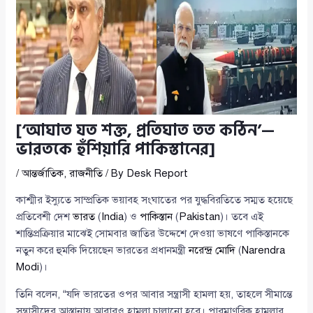
[‘আঘাত যত শক্ত, প্রতিঘাত তত কঠিন’—
ভারতকে হুঁশিয়ারি পাকিস্তানের]
/
আন্তর্জাতিক
,
রাজনীতি
/ By
Desk Report
কাশ্মীর ইস্যুতে সাম্প্রতিক ভয়াবহ সংঘাতের পর যুদ্ধবিরতিতে সম্মত হয়েছে
প্রতিবেশী দেশ
ভারত
(
India
) ও
পাকিস্তান
(
Pakistan
)। তবে এই
শান্তিপ্রক্রিয়ার মাঝেই সোমবার জাতির উদ্দেশে দেওয়া ভাষণে পাকিস্তানকে
নতুন করে হুমকি দিয়েছেন ভারতের প্রধানমন্ত্রী
নরেন্দ্র মোদি
(
Narendra
Modi
)।
তিনি বলেন, “যদি ভারতের ওপর আবার সন্ত্রাসী হামলা হয়, তাহলে সীমান্তে
সন্ত্রাসীদের আস্তানায় আবারও হামলা চালানো হবে। পারমাণবিক হামলার