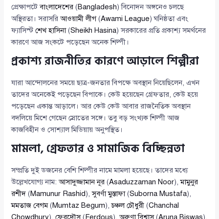
প্রেক্ষাপটে
বাংলাদেশের
(
Bangladesh
) বিনোদন অঙ্গনেও চলছে
অস্থিরতা। সরাসরি
আওয়ামী লীগ
(
Awami League
) ঘনিষ্ঠতা এবং
ফ্যাসিস্ট
শেখ হাসিনা
(
Sheikh Hasina
) সরকারের প্রতি প্রকাশ্য সমর্থনের
কারণে আজ সংকটে পড়েছেন অনেক শিল্পী।
প্রকাশ্য রাজনীতির কারণে আড়ালে শিল্পীরা
যারা আন্দোলনের সময়ে ছাত্র-জনতার বিপক্ষে অবস্থান নিয়েছিলেন, এখন
তাদের অনেকেই পড়েছেন বিপাকে। কেউ হয়েছেন গ্রেফতার, কেউ হয়ে
পড়েছেন একান্ত আড়ালে। আর কেউ কেউ আবার রাজনৈতিক অবস্থান
বদলিয়ে মিশে গেছেন স্রোতের সঙ্গে। তবু বড় সংখ্যক শিল্পী আজ
কাজবিহীন ও সোশ্যাল মিডিয়ায় অনুপস্থিত।
মামলা, গ্রেফতার ও সামাজিক বিচ্ছিন্নতা
সম্প্রতি দুই ডজনের বেশি শিল্পীর নামে মামলা হয়েছে। তাদের মধ্যে
উল্লেখযোগ্য নাম:
আসাদুজ্জামান নূর
(
Asaduzzaman Noor
),
মামুনুর
রশীদ
(
Mamunur Rashid
),
সুবর্ণা মুস্তাফা
(
Suborna Mustafa
),
মমতাজ বেগম
(
Mumtaz Begum
),
চঞ্চল চৌধুরী
(
Chanchal
Chowdhury
),
ফেরদৌস
(
Ferdous
),
অরুণা বিশ্বাস
(
Aruna Biswas
),