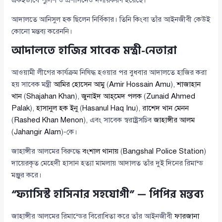
একইভাবে পুলিশ ও প্রশাসনেও দলীয়করণ হয়েছে।”
আদালতে আনিসুল হক ছিলেন নির্বিকার। তিনি কিংবা তাঁর আইনজীবী কেউই
কোনো মন্তব্য করেননি।
আদালতে হাজির সাবেক মন্ত্রী-নেতারা
আওয়ামী লীগের কার্যক্রম নিষিদ্ধ হওয়ার পর বুধবার আদালতে হাজির করা
হয় সাবেক মন্ত্রী
আমির হোসেন আমু
(
Amir Hossain Amu
),
শাজাহান
খান
(
Shajahan Khan
),
জুনাইদ আহ্‌মেদ পলক
(
Zunaid Ahmed
Palak
),
হাসানুল হক ইনু
(
Hasanul Haq Inu
),
রাশেদ খান মেনন
(
Rashed Khan Menon
), এবং সাবেক স্বরাষ্ট্রসচিব
জাহাঙ্গীর আলম
(
Jahangir Alam
)-কে।
জাহাঙ্গীর আলমের বিরুদ্ধে
বংশাল থানায়
(
Bangshal Police Station
)
দায়েরকৃত মেহেদী হাসান হত্যা মামলায় আদালত তাঁর দুই দিনের রিমান্ড
মঞ্জুর করে।
“ফ্যাসিস্ট হাসিনার সহযোগী” — পিপির মন্তব্য
জাহাঙ্গীর আলমের রিমান্ডের বিরোধিতা করে তাঁর আইনজীবী
ফারজানা