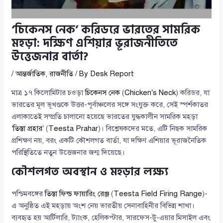
‘চিকেনস নেক’ করিডরে ভারতের সামরিক
মহড়া: দক্ষিণ এশিয়ার ভূরাজনীতিতে
উত্তেজনার বার্তা?
/
আন্তর্জাতিক
,
রাজনীতি
/ By
Desk Report
মাত্র ১৭ কিলোমিটার চওড়া
চিকেনস নেক
(
Chicken’s Neck
) করিডর, যা
ভারতের মূল ভূখণ্ডকে উত্তর-পূর্বাঞ্চলের সঙ্গে সংযুক্ত করে, সেই স্পর্শকাতর
এলাকাতেই সম্প্রতি চালানো হয়েছে ভারতের যুদ্ধকালীন সামরিক মহড়া
‘
তিস্তা প্রহার
’ (
Teesta Prahar
)। বিশ্লেষকদের মতে, এটি নিছক সামরিক
প্রশিক্ষণ নয়, বরং একটি কৌশলগত বার্তা, যা দক্ষিণ এশিয়ার ভূরাজনৈতিক
পরিস্থিতিতে নতুন উত্তেজনার জন্ম দিয়েছে।
কৌশলগত অবস্থান ও মহড়ার লক্ষ্য
পশ্চিমবঙ্গের
তিস্তা ফিল্ড ফায়ারিং রেঞ্জ
(
Teesta Field Firing Range
)-
এ অনুষ্ঠিত এই মহড়ায় অংশ নেয় ভারতীয় সেনাবাহিনীর বিভিন্ন শাখা।
ব্যবহৃত হয় আর্টিলারি, ট্যাংক, হেলিকপ্টার, সারফেস-টু-এয়ার মিসাইল এবং