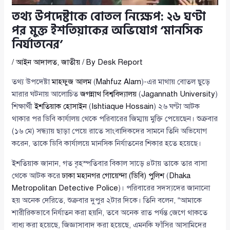
তথ্য উপদেষ্টাকে বোতল নিক্ষেপ: ২৬ ঘণ্টা
পর মুক্ত ইশতিয়াকের অভিযোগ ‘মানসিক
নির্যাতনের’
/
আইন আদালত
,
জাতীয়
/ By
Desk Report
তথ্য উপদেষ্টা
মাহফুজ আলম
(
Mahfuz Alam
)-এর মাথায় বোতল ছুড়ে
মারার ঘটনায় আলোচিত
জগন্নাথ বিশ্ববিদ্যালয়
(
Jagannath University
)
শিক্ষার্থী
ইশতিয়াক হোসাইন
(
Ishtiaque Hossain
) ২৬ ঘণ্টা আটক
থাকার পর ডিবি কার্যালয় থেকে পরিবারের জিম্মায় মুক্তি পেয়েছেন। শুক্রবার
(১৬ মে) সন্ধ্যায় ছাড়া পেয়ে রাতে সাংবাদিকদের সামনে তিনি অভিযোগ
করেন, তাকে ডিবি কার্যালয়ে মানসিক নির্যাতনের শিকার হতে হয়েছে।
ইশতিয়াক জানান, গত বৃহস্পতিবার বিকাল সাড়ে ৪টায় তাকে তার বাসা
থেকে আটক করে
ঢাকা মহানগর গোয়েন্দা (ডিবি) পুলিশ
(
Dhaka
Metropolitan Detective Police
)। পরিবারের সদস্যদের জানানো
হয় অনেক দেরিতে, শুক্রবার দুপুর ২টার দিকে। তিনি বলেন, “আমাকে
শারীরিকভাবে নির্যাতন করা হয়নি, তবে অনেক রাত পর্যন্ত জেগে থাকতে
বাধ্য করা হয়েছে, জিজ্ঞাসাবাদ করা হয়েছে, এমনকি ফাঁসির আসামিদের