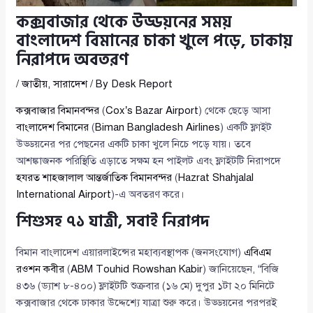
কক্সবাজার থেকে উড্ডয়নের সময়
বাংলাদেশ বিমানের চাকা খুলে পড়ে, ঢাকায়
নিরাপদে অবতরণ
/
জাতীয়
,
সারাদেশ
/ By
Desk Report
কক্সবাজার বিমানবন্দর
(
Cox’s Bazar Airport
) থেকে ছেড়ে আসা
বাংলাদেশ বিমানের
(
Biman Bangladesh Airlines
) একটি ফ্লাইট
উড্ডয়নের পর পেছনের একটি চাকা খুলে নিচে পড়ে যায়। তবে
আশঙ্কাজনক পরিস্থিতি এড়াতে সক্ষম হন পাইলট এবং ফ্লাইটটি নিরাপদে
হযরত শাহজালাল আন্তর্জাতিক বিমানবন্দর
(
Hazrat Shahjalal
International Airport
)-এ অবতরণ করে।
শিশুসহ ৭১ যাত্রী, সবাই নিরাপদ
বিমান বাংলাদেশ এয়ারলাইন্সের মহাব্যবস্থাপক (জনসংযোগ)
এবিএম
রওশন কবীর
(
ABM Touhid Rowshan Kabir
) জানিয়েছেন, “বিজি
৪৩৬ (ড্যাশ ৮-৪০০) ফ্লাইটটি শুক্রবার (১৬ মে) দুপুর ১টা ২০ মিনিটে
কক্সবাজার থেকে ঢাকার উদ্দেশ্যে যাত্রা শুরু করে। উড্ডয়নের পরপরই