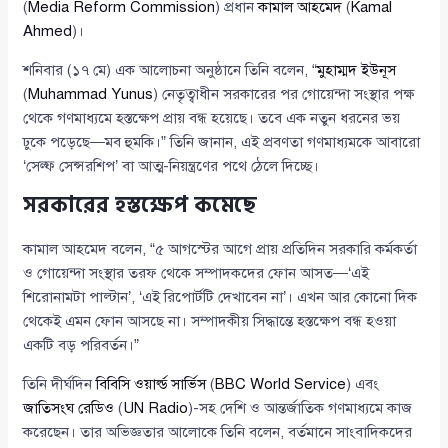
(
Media Reform Commission
) প্রধান
কামাল আহমেদ
(
Kamal
Ahmed
)।
শনিবার (১৭ মে) এক আলোচনা অনুষ্ঠানে তিনি বলেন, “
মুহাম্মদ ইউনূস
(
Muhammad Yunus
) নেতৃত্বাধীন সরকারের পর গোয়েন্দা সংস্থার পক্ষ
থেকে গণমাধ্যমে হস্তক্ষেপ প্রায় বন্ধ হয়েছে। তবে এক নতুন ধরনের ভয়
ঢুকে পড়েছে—মব হুমকি।” তিনি জানান, এই প্রবণতা গণমাধ্যমকে আবারো
‘সেল্ফ সেন্সরশিপ’ বা আত্ম-নিয়ন্ত্রণের পথে ঠেলে দিচ্ছে।
সরকারের হস্তক্ষেপ কমেছে
কামাল আহমেদ বলেন, “৫ আগস্টের আগে প্রায় প্রতিদিন সরকারি কর্মকর্তা
ও গোয়েন্দা সংস্থার তরফ থেকে সম্পাদকদের ফোন আসত—‘এই
শিরোনামটা পাল্টান’, ‘এই রিপোর্টটি দেখাবেন না’। এখন আর কোনো দিক
থেকেই এমন ফোন আসছে না। সম্পাদকীয় সিদ্ধান্তে হস্তক্ষেপ বন্ধ হওয়া
একটি বড় পরিবর্তন।”
তিনি দীর্ঘদিন
বিবিসি ওয়ার্ল্ড সার্ভিস
(
BBC World Service
) এবং
জাতিসংঘ রেডিও
(
UN Radio
)-সহ দেশি ও আন্তর্জাতিক গণমাধ্যমে কাজ
করেছেন। তার অভিজ্ঞতার আলোকে তিনি বলেন, বর্তমানে সাংবাদিকদের