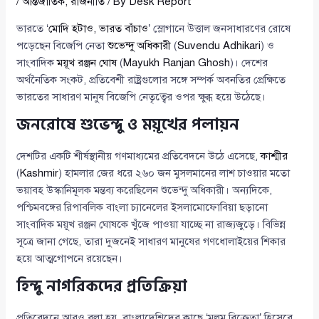
/
আন্তর্জাতিক
,
রাজনীতি
/ By
Desk Report
ভারতে ‘
মোদি হটাও, ভারত বাঁচাও
’ স্লোগানে উত্তাল জনসাধারণের রোষে
পড়েছেন বিজেপি নেতা
শুভেন্দু অধিকারী
(
Suvendu Adhikari
) ও
সাংবাদিক
ময়ূখ রঞ্জন ঘোষ
(
Mayukh Ranjan Ghosh
)। দেশের
অর্থনৈতিক সংকট, প্রতিবেশী রাষ্ট্রগুলোর সঙ্গে সম্পর্ক অবনতির প্রেক্ষিতে
ভারতের সাধারণ মানুষ বিজেপি নেতৃত্বের ওপর ক্ষুব্ধ হয়ে উঠেছে।
জনরোষে শুভেন্দু ও ময়ূখের পলায়ন
দেশটির একটি শীর্ষস্থানীয় গণমাধ্যমের প্রতিবেদনে উঠে এসেছে,
কাশ্মীর
(
Kashmir
) হামলার জের ধরে ২৬০ জন মুসলমানের লাশ চাওয়ার মতো
ভয়াবহ উস্কানিমূলক মন্তব্য করেছিলেন শুভেন্দু অধিকারী। অন্যদিকে,
পশ্চিমবঙ্গের রিপাবলিক বাংলা চ্যানেলের ইসলামোফোবিয়া ছড়ানো
সাংবাদিক ময়ূখ রঞ্জন ঘোষকে খুঁজে পাওয়া যাচ্ছে না রাজ্যজুড়ে। বিভিন্ন
সূত্রে জানা গেছে, তারা দুজনেই সাধারণ মানুষের গণধোলাইয়ের শিকার
হয়ে আত্মগোপনে রয়েছেন।
হিন্দু নাগরিকদের প্রতিক্রিয়া
প্রতিবেদনে আরও বলা হয়, বাংলাদেশিদের কাছে ‘মলম বিক্রেতা’ হিসেবে