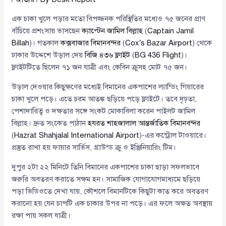
এক চাকা খুলে পড়ার মতো বিপজ্জনক পরিস্থিতির মধ্যেও ৭৫ জনের প্রাণ
বাঁচিয়ে প্রশংসায় ভাসছেন
ক্যাপ্টেন জামিল বিল্লাহ
(
Captain Jamil
Billah
)। গতকাল
কক্সবাজার বিমানবন্দর
(
Cox’s Bazar Airport
) থেকে
ঢাকার উদ্দেশে উড়াল দেয়
বিজি ৪৩৬ ফ্লাইট
(
BG 436 Flight
)।
ফ্লাইটটিতে ছিলেন ৭১ জন যাত্রী এবং কেবিন ক্রুসহ মোট ৭৫ জন।
উড়াল দেওয়ার কিছুক্ষণের মধ্যেই বিমানের একপাশের ল্যান্ডিং গিয়ারের
চাকা খুলে পড়ে। এতে চরম আতঙ্ক ছড়িয়ে পড়ে ফ্লাইটে। তবে দৃঢ়তা,
পেশাদারিত্ব ও দক্ষতার সঙ্গে সংকট মোকাবিলা করেন পাইলট জামিল
বিল্লাহ। দ্রুত সংকেত পাঠান
হযরত শাহজালাল আন্তর্জাতিক বিমানবন্দর
(
Hazrat Shahjalal International Airport
)-এর কন্ট্রোল টাওয়ারে।
প্রস্তুত রাখা হয় ফায়ার সার্ভিস, গ্রাউন্ড ক্রু ও ইঞ্জিনিয়ারিং টিম।
দুপুর ২টা ২২ মিনিটে তিনি বিমানের একপাশের চাকা ছাড়া সফলভাবে
জরুরি অবতরণ করাতে সক্ষম হন। সামাজিক যোগাযোগমাধ্যমে ছড়িয়ে
পড়া ভিডিওতে দেখা যায়, কৌশলে বিমানটিকে কিছুটা কাত করে অবতরণ
করানো হয় যেন চাপটি এক চাকার উপর না পড়ে। এর ফলে অক্ষত অবস্থায়
রক্ষা পায় সকল যাত্রী।