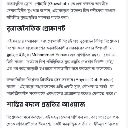
অত্যাধুনিক ড্রোন।
গোহাটি
(
Guwahati
)-তে এক বক্তব্যে ভারতীয়
সেনাবাহিনীর মুখপাত্র জানান, এই মহড়ার উদ্দেশ্য ছিল নদীঘেরা অঞ্চলে
সম্মিলিত যুদ্ধপ্রস্তুতির সক্ষমতা যাচাই করা।
ভূরাজনৈতিক প্রেক্ষাপট
এই মহড়ার সময়কাল এবং প্রেক্ষাপট ঘিরেই প্রশ্ন তুলেছেন বিভিন্ন বিশ্লেষক।
বিশেষ করে বাংলাদেশের অন্তর্বর্তীকালীন সরকারের প্রধান উপদেষ্টা
ড.
মুহাম্মদ ইউনূস
(
Muhammad Yunus
) এর সাম্প্রতিক মন্তব্য—যেখানে
তিনি বলেন, “বর্তমান বিশ্ব পরিস্থিতিতে যুদ্ধ প্রস্তুতি নেওয়ার বিকল্প নেই,”—
এর পরপরই মহড়াটি হওয়াকে কাকতালীয় মনে করছেন না অনেকেই।
লন্ডনভিত্তিক বিশ্লেষক
প্রিয়জিত দেব সরকার
(
Priyojit Deb Sarkar
)
বলেন, ‘‘এই মহড়া বাংলাদেশের প্রতি একটি সূক্ষ্ম, কৌশলগত বার্তা। যা
অন্তর্বর্তীকালীন সরকারকে একধরনের প্ররোচনার মধ্যেও ফেলতে পারে।’’
শান্তির বদলে প্রস্তুতির আওয়াজ
বিশ্লেষকরা মনে করছেন, এই মহড়া কেবল প্রশিক্ষণ নয়, বরং ভারতের পক্ষ
থেকে প্রতিবেশীদের উদ্দেশ্যে একটি মনস্তাত্ত্বিক বার্তা। ড. ইউনূস শান্তিপ্রিয়