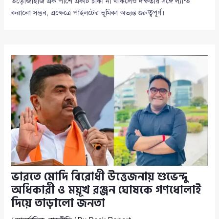
উড়োজাহাজ এক পাশে একটি চাকা না থাকলেও দক্ষতার সঙ্গে ল্যান্ড
করানো সম্ভব, এক্ষেত্রে পাইলটের ভূমিকা অত্যন্ত গুরুত্বপূর্ণ।
ভারতে মোদি বিরোধী উত্তেজনায় শুভেন্দু
অধিকারী ও ময়ূখ রঞ্জন ঘোষকে গণধোলাই
দিয়ে তাড়ালো জনতা