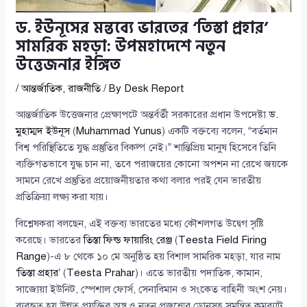
ড. ইউনূসের মন্তব্যে ভারতের ‘তিস্তা প্রহার’
সামরিক মহড়া: উপমহাদেশে নতুন
উত্তেজনার ইঙ্গিত
/
আন্তর্জাতিক
,
রাজনীতি
/ By
Desk Report
আন্তর্জাতিক উত্তেজনার প্রেক্ষাপটে অন্তর্বর্তী সরকারের প্রধান উপদেষ্টা
ড.
মুহাম্মদ ইউনূস
(
Muhammad Yunus
) একটি বক্তব্যে বলেন, “বর্তমান
বিশ্ব পরিস্থিতিতে যুদ্ধ প্রস্তুতির বিকল্প নেই।” শান্তিপ্রিয় মানুষ হিসেবে তিনি
ব্যক্তিগতভাবে যুদ্ধ চান না, তবে পরাজয়ের কোনো অপশন না রেখে জয়কে
সামনে রেখে প্রস্তুতির প্রয়োজনীয়তার কথা বলার পরই যেন ভারতীয়
প্রতিক্রিয়া লক্ষ্য করা যায়।
বিশ্লেষকরা বলছেন, এই বক্তব্য ভারতের মধ্যে কৌশলগত উদ্বেগ সৃষ্টি
করেছে। ভারতের
তিস্তা ফিল্ড ফায়ারিং রেঞ্জ
(
Teesta Field Firing
Range
)-এ ৮ থেকে ১০ মে অনুষ্ঠিত হয় বিশাল সামরিক মহড়া, যার নাম
‘
তিস্তা প্রহার
’ (
Teesta Prahar
)। এতে ভারতীয় পদাতিক, কামান,
সাজোয়া ইউনিট, স্পেশাল ফোর্স, সেনাবিমান ও সংকেত বাহিনী অংশ নেয়।
ব্যবহৃত হয় উন্নত প্রযুক্তির অস্ত্র ও নতুন প্রজন্মের ড্রোনসহ সমন্বিত কমব্যাট