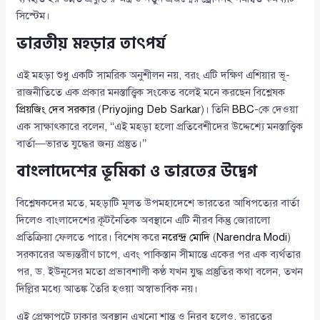
সিস্টেম।
ভারতীয় মহড়ার তাৎপর্য
এই মহড়া শুধু একটি সামরিক অনুশীলন নয়, বরং এটি দক্ষিণ এশিয়ার ভূ-
রাজনীতিতে এক প্রকার মনস্তাত্ত্বিক সংকেত বলেই মনে করছেন বিশ্লেষক
প্রিয়জিং দেব সরকার
(
Priyojing Deb Sarkar
)। তিনি
BBC
-কে দেওয়া
এক সাক্ষাৎকারে বলেন, ‘‘এই মহড়া হলো প্রতিবেশীদের উদ্দেশ্যে মনস্তাত্ত্বিক
বার্তা—ভারত যুদ্ধের জন্য প্রস্তুত।’’
বাংলাদেশের ভূমিকা ও ভারতের উদ্বেগ
বিশ্লেষকদের মতে, মহড়াটি মূলত উপমহাদেশে ভারতের আধিপত্যের বার্তা
দিলেও বাংলাদেশের কূটনৈতিক অবস্থানে এটি নীরব কিন্তু জোরালো
প্রতিক্রিয়া ফেলতে পারে। বিশেষ করে
নরেন্দ্র মোদি
(
Narendra Modi
)
সরকারের অভ্যন্তরীণ চাপে, এবং পাকিস্তান সীমান্তে একের পর এক ব্যর্থতার
পর, ড. ইউনূসের মতো প্রভাবশালী কণ্ঠ যখন যুদ্ধ প্রস্তুতির কথা বলেন, তখন
দিল্লির মধ্যে আতঙ্ক তৈরি হওয়া অস্বাভাবিক নয়।
এই প্রেক্ষাপটে ঢাকার অবস্থান এখনো শান্ত ও নিরব হলেও, ভারতের