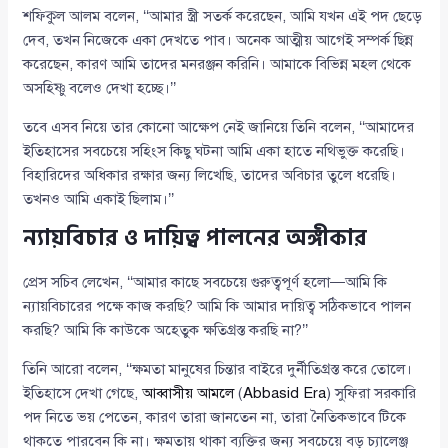
শফিকুল আলম বলেন, ‘‘আমার স্ত্রী সতর্ক করেছেন, আমি যখন এই পদ ছেড়ে
দেব, তখন নিজেকে একা দেখতে পাব। অনেক আত্মীয় আগেই সম্পর্ক ছিন্ন
করেছেন, কারণ আমি তাদের মনরঞ্জন করিনি। আমাকে বিভিন্ন মহল থেকে
অসহিষ্ণু বলেও দেখা হচ্ছে।’’
তবে এসব নিয়ে তার কোনো আক্ষেপ নেই জানিয়ে তিনি বলেন, ‘‘আমাদের
ইতিহাসের সবচেয়ে সহিংস কিছু ঘটনা আমি একা হাতে নথিভুক্ত করেছি।
বিহারিদের অধিকার রক্ষার জন্য লিখেছি, তাদের অবিচার তুলে ধরেছি।
তখনও আমি একাই ছিলাম।’’
ন্যায়বিচার ও দায়িত্ব পালনের অঙ্গীকার
প্রেস সচিব লেখেন, ‘‘আমার কাছে সবচেয়ে গুরুত্বপূর্ণ হলো—আমি কি
ন্যায়বিচারের পক্ষে কাজ করছি? আমি কি আমার দায়িত্ব সঠিকভাবে পালন
করছি? আমি কি কাউকে অহেতুক ক্ষতিগ্রস্ত করছি না?’’
তিনি আরো বলেন, ‘‘ক্ষমতা মানুষের চিন্তার বাইরে দুর্নীতিগ্রস্ত করে তোলে।
ইতিহাসে দেখা গেছে,
আব্বাসীয় আমলে
(
Abbasid Era
) সুফিরা সরকারি
পদ নিতে ভয় পেতেন, কারণ তারা জানতেন না, তারা নৈতিকভাবে টিকে
থাকতে পারবেন কি না। ক্ষমতায় থাকা ব্যক্তির জন্য সবচেয়ে বড় চ্যালেঞ্জ