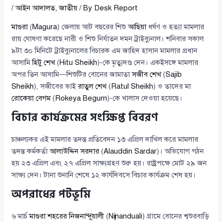
/
আইন আদালত
,
জাতীয়
/ By
Desk Report
মাগুরা
(
Magura
) জেলায় আট বছরের শিশু
আছিয়া
ধর্ষণ ও হত্যা মামলার
রায় ঘোষণা করেছে নারী ও শিশু নির্যাতন দমন ট্রাইব্যুনাল। শনিবার সকাল
৯টা ৩০ মিনিটে ট্রাইব্যুনালের বিচারক এম জাহিদ হাসান মামলার প্রধান
আসামি
হিটু শেখ
(
Hitu Sheikh
)-কে মৃত্যুদণ্ড দেন। একইসঙ্গে মামলার
অপর তিন আসামি—শিশুটির বোনের জামাতা
সজীব শেখ
(
Sajib
Sheikh
), সজীবের ভাই
রাতুল শেখ
(
Ratul Sheikh
) ও তাদের মা
রোকেয়া বেগম
(
Rokeya Begum
)-কে খালাস দেওয়া হয়েছে।
বিচার কার্যক্রমের সংক্ষিপ্ত বিবরণ
চাঞ্চল্যকর এই মামলার তদন্ত প্রতিবেদন ১৩ এপ্রিল দাখিল করে মামলার
তদন্ত কর্মকর্তা
আলাউদ্দিন সরদার
(
Alauddin Sardar
)। অভিযোগ গঠন
হয় ২৩ এপ্রিল এবং ২৭ এপ্রিল সাক্ষ্যগ্রহণ শুরু হয়। রাষ্ট্রপক্ষে মোট ২৯ জন
সাক্ষ্য দেন। টানা শুনানি শেষে ১২ কার্যদিবসে বিচার কার্যক্রম শেষ হয়।
অপরাধের পটভূমি
৬ মার্চ
মাগুরা শহরের নিজনান্দুয়ালী
(
Nijnanduali
) গ্রামে বোনের শ্বশুরবাড়ি