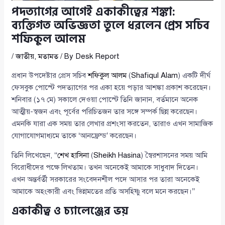
পদত্যাগের আগেই একাকীত্বের শঙ্কা:
ব্যক্তিগত অভিজ্ঞতা তুলে ধরলেন প্রেস সচিব
শফিকুল আলম
/
জাতীয়
,
মতামত
/ By
Desk Report
প্রধান উপদেষ্টার প্রেস সচিব
শফিকুল আলম
(
Shafiqul Alam
) একটি দীর্ঘ
ফেসবুক পোস্টে পদত্যাগের পর একা হয়ে পড়ার আশঙ্কা প্রকাশ করেছেন।
শনিবার (১৭ মে) সকালে দেওয়া পোস্টে তিনি জানান, বর্তমানে অনেক
আত্মীয়-স্বজন এবং পূর্বের পরিচিতজন তার সঙ্গে সম্পর্ক ছিন্ন করেছেন।
এমনকি যারা এক সময় তার লেখার প্রশংসা করতেন, তারাও এখন সামাজিক
যোগাযোগমাধ্যমে তাকে ‘আনফ্রেন্ড’ করেছেন।
তিনি লিখেছেন, ‘‘
শেখ হাসিনা
(
Sheikh Hasina
) স্বৈরশাসনের সময় আমি
বিরোধীদের পক্ষে লিখতাম। তখন অনেকেই আমাকে সাধুবাদ দিতেন।
এখন অন্তর্বর্তী সরকারের সংবেদনশীল পদে আসার পর তারা অনেকেই
আমাকে অহংকারী এবং ভিন্নমতের প্রতি অসহিষ্ণু বলে মনে করছেন।’’
একাকীত্ব ও চ্যালেঞ্জের ভয়