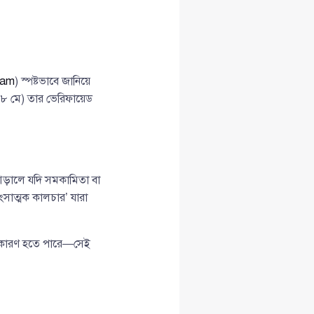
lam
) স্পষ্টভাবে জানিয়ে
 (১৮ মে) তার ভেরিফায়েড
 আড়ালে যদি সমকামিতা বা
বংসাত্মক কালচার’ যারা
ের কারণ হতে পারে—সেই