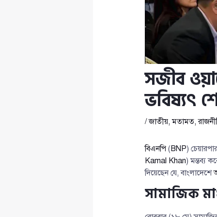
সজীব ওয়াজ
ভবিষ্যৎ শ
/
জাতীয়
,
মতামত
,
রাজনী
বিএনপি
(
BNP
) চেয়ারপ
Kamal Khan
) মন্তব্য 
দিয়েছেন যে, বাংলাদেশে
সামাজিক মাধ্য
রোববার (১৮ মে) সামাজি