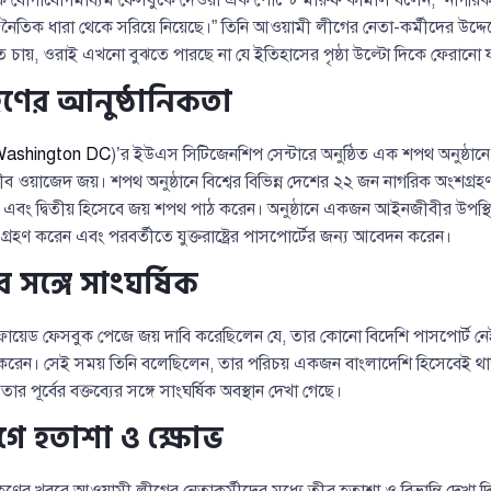
ৈতিক ধারা থেকে সরিয়ে নিয়েছে।” তিনি আওয়ামী লীগের নেতা-কর্মীদের উদ্দ
ে চায়, ওরাই এখনো বুঝতে পারছে না যে ইতিহাসের পৃষ্ঠা উল্টো দিকে ফেরানো য
রহণের আনুষ্ঠানিকতা
ashington DC
)’র ইউএস সিটিজেনশিপ সেন্টারে অনুষ্ঠিত এক শপথ অনুষ্ঠানে অংশ
ীব ওয়াজেদ জয়। শপথ অনুষ্ঠানে বিশ্বের বিভিন্ন দেশের ২২ জন নাগরিক অংশগ্রহ
এবং দ্বিতীয় হিসেবে জয় শপথ পাঠ করেন। অনুষ্ঠানে একজন আইনজীবীর উপস্থি
 গ্রহণ করেন এবং পরবর্তীতে যুক্তরাষ্ট্রের পাসপোর্টের জন্য আবেদন করেন।
যের সঙ্গে সাংঘর্ষিক
ায়েড ফেসবুক পেজে জয় দাবি করেছিলেন যে, তার কোনো বিদেশি পাসপোর্ট নে
 করেন। সেই সময় তিনি বলেছিলেন, তার পরিচয় একজন বাংলাদেশি হিসেবেই থাকব
তার পূর্বের বক্তব্যের সঙ্গে সাংঘর্ষিক অবস্থান দেখা গেছে।
ে হতাশা ও ক্ষোভ
গ্রহণের খবরে আওয়ামী লীগের নেতাকর্মীদের মধ্যে তীব্র হতাশা ও বিভ্রান্তি দে