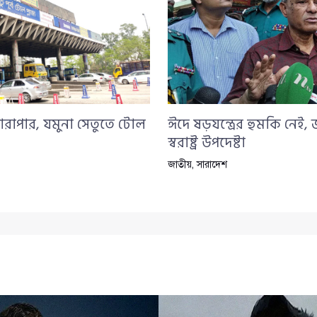
ারাপার, যমুনা সেতুতে টোল
ঈদে ষড়যন্ত্রের হুমকি নেই,
স্বরাষ্ট্র উপদেষ্টা
জাতীয়
,
সারাদেশ