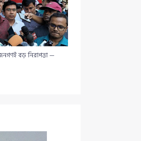
 জনগণই বড় নিরাপত্তা —