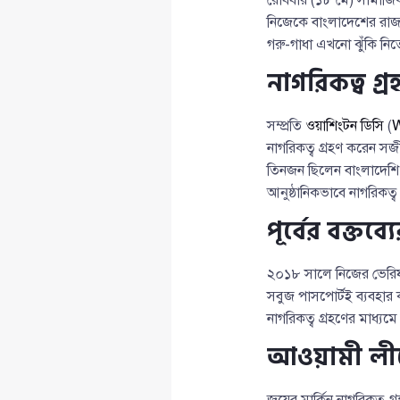
নিজেকে বাংলাদেশের রাজন
গরু-গাধা এখনো ঝুঁকি নিত
নাগরিকত্ব গ্
সম্প্রতি
ওয়াশিংটন ডিসি
(
W
নাগরিকত্ব গ্রহণ করেন সজ
তিনজন ছিলেন বাংলাদেশি 
আনুষ্ঠানিকভাবে নাগরিকত্ব
পূর্বের বক্তব্
২০১৮ সালে নিজের ভেরিফ
সবুজ পাসপোর্টই ব্যবহার
নাগরিকত্ব গ্রহণের মাধ্যমে 
আওয়ামী লীগ
জয়ের মার্কিন নাগরিকত্ব 