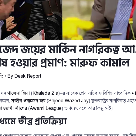
েদ জয়ের মার্কিন নাগরিকত্ব আ
েষ হওয়ার প্রমাণ: মারুফ কামাল
তি
/ By
Desk Report
ারসন
খালেদা জিয়া
(
Khaleda Zia
)–র সাবেক প্রেস সচিব ও বিশিষ্ট সাংবাদিক
মা
করেছেন,
সজীব ওয়াজেদ জয়
(
Sajeeb Wazed Joy
) যুক্তরাষ্ট্রের নাগরিকত্ব গ্
আওয়ামী লীগের
(
Awami League
) ভবিষ্যৎ বলে আর কিছু নেই।
মে তীব্র প্রতিক্রিয়া
ক যোগাযোগমাধ্যম ফেসবুকে দেওয়া এক পোস্টে মারুফ কামাল বলেন, “নাগরিকত