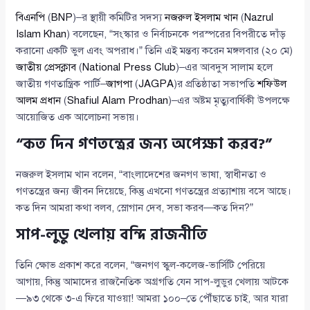
বিএনপি
(
BNP
)–র স্থায়ী কমিটির সদস্য
নজরুল ইসলাম খান
(
Nazrul
Islam Khan
) বলেছেন, “সংস্কার ও নির্বাচনকে পরস্পরের বিপরীতে দাঁড়
করানো একটি ভুল এবং অপরাধ।” তিনি এই মন্তব্য করেন মঙ্গলবার (২০ মে)
জাতীয় প্রেসক্লাব
(
National Press Club
)–এর আবদুস সালাম হলে
জাতীয় গণতান্ত্রিক পার্টি–
জাগপা
(
JAGPA
)র প্রতিষ্ঠাতা সভাপতি
শফিউল
আলম প্রধান
(
Shafiul Alam Prodhan
)–এর অষ্টম মৃত্যুবার্ষিকী উপলক্ষে
আয়োজিত এক আলোচনা সভায়।
“কত দিন গণতন্ত্রের জন্য অপেক্ষা করব?”
নজরুল ইসলাম খান বলেন, “বাংলাদেশের জনগণ ভাষা, স্বাধীনতা ও
গণতন্ত্রের জন্য জীবন দিয়েছে, কিন্তু এখনো গণতন্ত্রের প্রত্যাশায় বসে আছে।
কত দিন আমরা কথা বলব, স্লোগান দেব, সভা করব—কত দিন?”
সাপ-লুডু খেলায় বন্দি রাজনীতি
তিনি ক্ষোভ প্রকাশ করে বলেন, “জনগণ স্কুল-কলেজ-ভার্সিটি পেরিয়ে
আগায়, কিন্তু আমাদের রাজনৈতিক অগ্রগতি যেন সাপ-লুডুর খেলায় আটকে
—৯৩ থেকে ৩-এ ফিরে যাওয়া! আমরা ১০০–তে পৌঁছাতে চাই, আর যারা