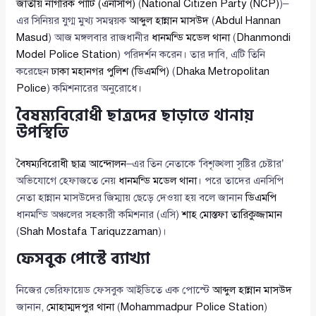
জাতীয় নাগরিক পার্টি (এনসিপি)
(
National Citizen Party (NCP)
)–
এর সিনিয়র যুগ্ম মুখ্য সমন্বয়ক
আব্দুল হান্নান মাসউদ
(
Abdul Hannan
Masud
) আজ মঙ্গলবার রাজধানীর
ধানমন্ডি মডেল থানা
(
Dhanmondi
Model Police Station
) পরিদর্শন করেন। তার দাবি, এটি তিনি
করেছেন
ঢাকা মহানগর পুলিশ (ডিএমপি)
(
Dhaka Metropolitan
Police
) কমিশনারের অনুরোধে।
বৈষম্যবিরোধী ছাত্রদের ছাড়াতে থানায়
উপস্থিতি
বৈষম্যবিরোধী ছাত্র আন্দোলন
–এর তিন নেতাকে ‘বিশৃঙ্খলা সৃষ্টির চেষ্টার’
অভিযোগে হেফাজতে নেয়
ধানমন্ডি মডেল থানা
। পরে তাদের এনসিপি
নেতা হান্নান মাসউদের জিম্মায় ছেড়ে দেওয়া হয় বলে জানান
ডিএমপি
ধানমন্ডি অঞ্চলের সহকারী কমিশনার (এসি)
শাহ মোস্তফা তারিকুজ্জামান
(
Shah Mostafa Tariquzzaman
)।
ফেসবুক পোস্টে ব্যাখ্যা
নিজের ভেরিফায়েড ফেসবুক আইডিতে এক পোস্টে
আব্দুল হান্নান মাসউদ
জানান,
মোহাম্মদপুর থানা
(
Mohammadpur Police Station
)