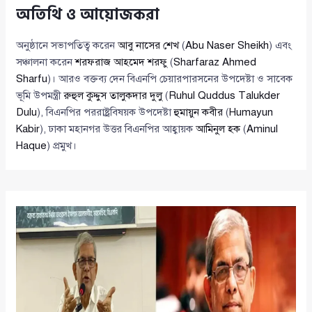
অতিথি ও আয়োজকরা
অনুষ্ঠানে সভাপতিত্ব করেন
আবু নাসের শেখ
(
Abu Naser Sheikh
) এবং
সঞ্চালনা করেন
শরফরাজ আহমেদ শরফু
(
Sharfaraz Ahmed
Sharfu
)। আরও বক্তব্য দেন বিএনপি চেয়ারপারসনের উপদেষ্টা ও সাবেক
ভূমি উপমন্ত্রী
রুহুল কুদ্দুস তালুকদার দুলু
(
Ruhul Quddus Talukder
Dulu
), বিএনপির পররাষ্ট্রবিষয়ক উপদেষ্টা
হুমায়ুন কবীর
(
Humayun
Kabir
), ঢাকা মহানগর উত্তর বিএনপির আহ্বায়ক
আমিনুল হক
(
Aminul
Haque
) প্রমুখ।