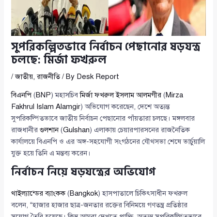
সুপরিকল্পিতভাবে নির্বাচন পেছানোর ষড়যন্ত্র
চলছে: মির্জা ফখরুল
/
জাতীয়
,
রাজনীতি
/ By
Desk Report
বিএনপি
(
BNP
) মহাসচিব
মির্জা ফখরুল ইসলাম আলমগীর
(
Mirza
Fakhrul Islam Alamgir
) অভিযোগ করেছেন, দেশে অত্যন্ত
সুপরিকল্পিতভাবে জাতীয় নির্বাচন পেছানোর পাঁয়তারা চলছে। মঙ্গলবার
রাজধানীর
গুলশান
(
Gulshan
) এলাকায় চেয়ারপারসনের রাজনৈতিক
কার্যালয়ে বিএনপি ও এর অঙ্গ-সহযোগী সংগঠনের যৌথসভা শেষে ভার্চুয়ালি
যুক্ত হয়ে তিনি এ মন্তব্য করেন।
নির্বাচন নিয়ে ষড়যন্ত্রের অভিযোগ
থাইল্যান্ডের ব্যাংকক
(
Bangkok
) হাসপাতালে চিকিৎসাধীন ফখরুল
বলেন, “হাজার হাজার ছাত্র-জনতার রক্তের বিনিময়ে গণতন্ত্র প্রতিষ্ঠার
সুযোগ তৈরি হয়েছে। কিন্তু আমরা দেখতে পাচ্ছি, অত্যন্ত সুপরিকল্পিতভাবে