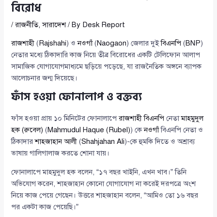
বিরোধ
/
রাজনীতি
,
সারাদেশ
/ By
Desk Report
রাজশাহী
(
Rajshahi
) ও
নওগাঁ
(
Naogaon
) জেলার দুই
বিএনপি
(
BNP
)
নেতার মধ্যে ঠিকাদারি কাজ নিয়ে তীব্র বিরোধের একটি টেলিফোন আলাপ
সামাজিক যোগাযোগমাধ্যমে ছড়িয়ে পড়েছে, যা রাজনৈতিক অঙ্গনে ব্যাপক
আলোচনার জন্ম দিয়েছে।
ফাঁস হওয়া ফোনালাপ ও বক্তব্য
ফাঁস হওয়া প্রায় ১০ মিনিটের ফোনালাপে
রাজশাহী
বিএনপি
নেতা
মাহমুদুল
হক (রুবেল)
(
Mahmudul Haque (Rubel)
) কে
নওগাঁ
বিএনপি নেতা ও
ঠিকাদার
শাহজাহান আলী
(
Shahjahan Ali
)-কে হুমকি দিতে ও অশ্রাব্য
ভাষায় গালিগালাজ করতে শোনা যায়।
ফোনালাপে মাহমুদুল হক বলেন, “১৭ বছর খাইনি, এখন খাব।” তিনি
অভিযোগ করেন, শাহজাহান কোনো যোগাযোগ না করেই দরপত্রে অংশ
নিয়ে কাজ পেয়ে গেছেন। উত্তরে শাহজাহান বলেন, “আমিও তো ১৬ বছর
পর একটা কাজ পেয়েছি।”