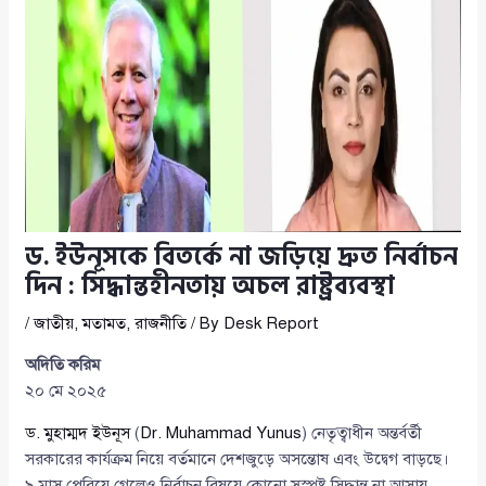
ড. ইউনূসকে বিতর্কে না জড়িয়ে দ্রুত নির্বাচন
দিন : সিদ্ধান্তহীনতায় অচল রাষ্ট্রব্যবস্থা
/
জাতীয়
,
মতামত
,
রাজনীতি
/ By
Desk Report
অদিতি করিম
২০ মে ২০২৫
ড. মুহাম্মদ ইউনূস
(
Dr. Muhammad Yunus
) নেতৃত্বাধীন অন্তর্বর্তী
সরকারের কার্যক্রম নিয়ে বর্তমানে দেশজুড়ে অসন্তোষ এবং উদ্বেগ বাড়ছে।
৯ মাস পেরিয়ে গেলেও নির্বাচন বিষয়ে কোনো সুস্পষ্ট সিদ্ধান্ত না আসায়