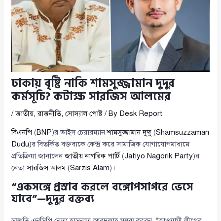
ঢাকায় বৃষ্টি নাকি শামসুজ্জামান দুদুর
কর্মসূচি? কটাক্ষ সারজিস আলমের
/
জাতীয়
,
রাজনীতি
,
সোস্যাল পোষ্ট
/ By
Desk Report
বিএনপি
(
BNP
)র ভাইস চেয়ারম্যান
শামসুজ্জামান দুদু
(
Shamsuzzaman
Dudu
)র বিতর্কিত বক্তব্যকে কেন্দ্র করে সামাজিক যোগাযোগমাধ্যমে
প্রতিক্রিয়া জানালেন
জাতীয় নাগরিক পার্টি
(
Jatiyo Nagorik Party
)র
নেতা
সারজিস আলম
(
Sarzis Alam
)।
“একসঙ্গে প্রস্রাব করলে বঙ্গোপসাগরে ভেসে
যাবে”—দুদুর বক্তব্য
সম্প্রতি এনসিপি নেতা হাসনাত আবদুল্লাহ মন্তব্য করেন, “আওয়ামী লীগের