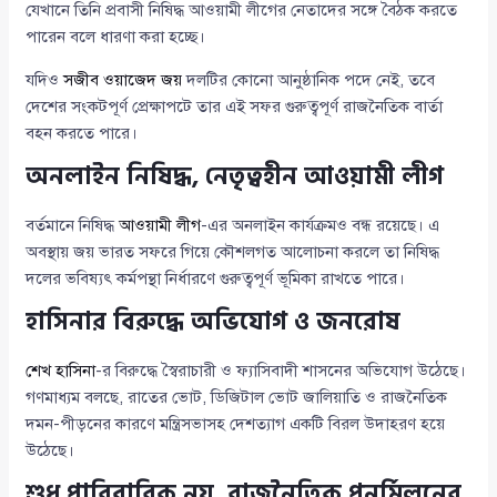
যেখানে তিনি প্রবাসী নিষিদ্ধ আওয়ামী লীগের নেতাদের সঙ্গে বৈঠক করতে
পারেন বলে ধারণা করা হচ্ছে।
যদিও
সজীব ওয়াজেদ জয়
দলটির কোনো আনুষ্ঠানিক পদে নেই, তবে
দেশের সংকটপূর্ণ প্রেক্ষাপটে তার এই সফর গুরুত্বপূর্ণ রাজনৈতিক বার্তা
বহন করতে পারে।
অনলাইন নিষিদ্ধ, নেতৃত্বহীন আওয়ামী লীগ
বর্তমানে নিষিদ্ধ
আওয়ামী লীগ
-এর অনলাইন কার্যক্রমও বন্ধ রয়েছে। এ
অবস্থায় জয় ভারত সফরে গিয়ে কৌশলগত আলোচনা করলে তা নিষিদ্ধ
দলের ভবিষ্যৎ কর্মপন্থা নির্ধারণে গুরুত্বপূর্ণ ভূমিকা রাখতে পারে।
হাসিনার বিরুদ্ধে অভিযোগ ও জনরোষ
শেখ হাসিনা
-র বিরুদ্ধে স্বৈরাচারী ও ফ্যাসিবাদী শাসনের অভিযোগ উঠেছে।
গণমাধ্যম বলছে, রাতের ভোট, ডিজিটাল ভোট জালিয়াতি ও রাজনৈতিক
দমন-পীড়নের কারণে মন্ত্রিসভাসহ দেশত্যাগ একটি বিরল উদাহরণ হয়ে
উঠেছে।
শুধু পারিবারিক নয়, রাজনৈতিক পুনর্মিলনের