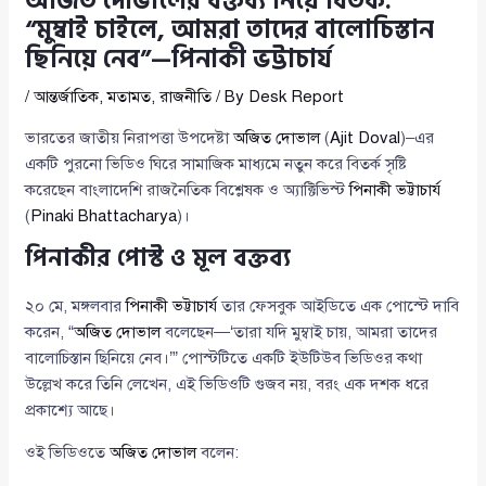
অজিত দোভালের বক্তব্য নিয়ে বিতর্ক:
“মুম্বাই চাইলে, আমরা তাদের বালোচিস্তান
ছিনিয়ে নেব”—পিনাকী ভট্টাচার্য
/
আন্তর্জাতিক
,
মতামত
,
রাজনীতি
/ By
Desk Report
ভারতের জাতীয় নিরাপত্তা উপদেষ্টা
অজিত দোভাল
(
Ajit Doval
)–এর
একটি পুরনো ভিডিও ঘিরে সামাজিক মাধ্যমে নতুন করে বিতর্ক সৃষ্টি
করেছেন বাংলাদেশি রাজনৈতিক বিশ্লেষক ও অ্যাক্টিভিস্ট
পিনাকী ভট্টাচার্য
(
Pinaki Bhattacharya
)।
পিনাকীর পোস্ট ও মূল বক্তব্য
২০ মে, মঙ্গলবার
পিনাকী ভট্টাচার্য
তার ফেসবুক আইডিতে এক পোস্টে দাবি
করেন, “
অজিত দোভাল
বলেছেন—‘তারা যদি মুম্বাই চায়, আমরা তাদের
বালোচিস্তান ছিনিয়ে নেব।’” পোস্টটিতে একটি ইউটিউব ভিডিওর কথা
উল্লেখ করে তিনি লেখেন, এই ভিডিওটি গুজব নয়, বরং এক দশক ধরে
প্রকাশ্যে আছে।
ওই ভিডিওতে
অজিত দোভাল
বলেন: