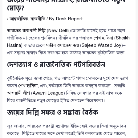
জয়ের নাটকীয় সাক্ষাৎ, রাজনীতিতে নতুন
মোড়?
/
আন্তর্জাতিক
,
রাজনীতি
/ By
Desk Report
ভারতের রাজধানী দিল্লি
(
New Delhi
)তে চলতি মাসেই হতে পারে বহুল
প্রতীক্ষিত মা-ছেলের পুনর্মিলন। দীর্ঘদিন পর পলাতক
শেখ হাসিনা
(
Sheikh
Hasina
) ও তার ছেলে
সজীব ওয়াজেদ জয়
(
Sajeeb Wazed Joy
)–
এর সম্ভাব্য সাক্ষাৎ ঘিরে সরগরম হয়ে উঠেছে ভারতের কূটনৈতিক অঙ্গন।
দেশত্যাগ ও রাজনৈতিক পটপরিবর্তন
কূটনৈতিক সূত্রে জানা গেছে, গত আগস্টে গণআন্দোলনের মুখে দেশ ত্যাগ
করেন
শেখ হাসিনা
, এবং বর্তমানে তিনি ভারতে অবস্থান করছেন। সম্প্রতি
আওয়ামী লীগ
(
Awami League
) নিষিদ্ধ ঘোষণার পর এই সাক্ষাৎকে
ঘিরে রাজনীতিতে নতুন মোড়ের ইঙ্গিত দেখছেন বিশ্লেষকরা।
জয়ের দিল্লি সফর ও সম্ভাব্য বৈঠক
সূত্র জানায়, ভারতের পররাষ্ট্র মন্ত্রণালয় ইতিমধ্যেই জয়ের ভিসা অনুমোদন
করেছে। দিল্লিতে মায়ের সঙ্গে দেখা করেই তিনি কলকাতায় যেতে পারেন,