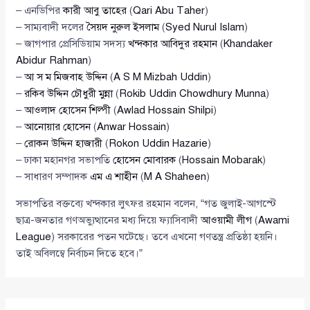
– এনডিপির
কারী আবু তাহের
(
Qari Abu Taher
)
– সাম্যবাদী দলের
সৈয়দ নুরুল ইসলাম
(
Syed Nurul Islam
)
– জাগপার প্রেসিডিয়াম সদস্য
খন্দকার আবিদুর রহমান
(
Khandaker
Abidur Rahman
)
–
আ স ম মিজবাহ উদ্দিন
(
A S M Mizbah Uddin
)
–
রকিব উদ্দিন চৌধুরী মুন্না
(
Rokib Uddin Chowdhury Munna
)
–
আওলাদ হোসেন শিল্পী
(
Awlad Hossain Shilpi
)
–
আনোয়ার হোসেন
(
Anwar Hossain
)
–
রোকন উদ্দিন হাজারী
(
Rokon Uddin Hazarie
)
– ঢাকা মহানগর সভাপতি
হোসেন মোবারক
(
Hossain Mobarak
)
– সাধারণ সম্পাদক
এম এ শাহীন
(
M A Shaheen
)
সভাপতির বক্তব্যে খন্দকার লুৎফর রহমান বলেন, “গত জুলাই-আগস্টে
ছাত্র-জনতার গণঅভ্যুত্থানের মধ্য দিয়ে ফ্যাসিবাদী
আওয়ামী লীগ
(
Awami
League
) সরকারের পতন ঘটেছে। তবে এখনো গণতন্ত্র প্রতিষ্ঠা হয়নি।
তাই অবিলম্বে নির্বাচন দিতে হবে।”