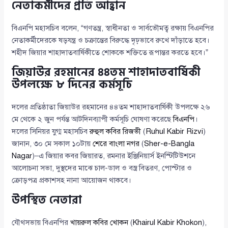
নেতাকর্মীদের প্রতি আহ্বান
বিএনপি মহাসচিব বলেন, “গণতন্ত্র, স্বাধীনতা ও সার্বভৌমত্ব রক্ষায় বিএনপির
নেতাকর্মীদেরকে ষড়যন্ত্র ও চক্রান্তের বিরুদ্ধে দৃঢ়ভাবে রুখে দাঁড়াতে হবে।
শহীদ জিয়ার শাহাদাতবার্ষিকীতে শোককে শক্তিতে রূপান্তর করতে হবে।”
জিয়াউর রহমানের ৪৪তম শাহাদাতবার্ষিকী
উপলক্ষে ৮ দিনের কর্মসূচি
দলের প্রতিষ্ঠাতা জিয়াউর রহমানের ৪৪তম শাহাদাতবার্ষিকী উপলক্ষে ২৬
মে থেকে ২ জুন পর্যন্ত আটদিনব্যাপী কর্মসূচি ঘোষণা করেছে
বিএনপি
।
দলের সিনিয়র যুগ্ম মহাসচিব
রুহুল কবির রিজভী
(
Ruhul Kabir Rizvi
)
জানান, ৩০ মে সকাল ১০টায়
শেরে বাংলা নগর
(
Sher-e-Bangla
Nagar
)–এ জিয়ার কবর জিয়ারত, রমনার ইঞ্জিনিয়ার্স ইনস্টিটিউশনে
আলোচনা সভা, দুস্থদের মাঝে চাল-ডাল ও বস্ত্র বিতরণ, পোস্টার ও
ক্রোড়পত্র প্রকাশসহ নানা আয়োজন থাকবে।
উপস্থিত নেতারা
যৌথসভায় বিএনপির
খায়রুল কবির খোকন
(
Khairul Kabir Khokon
),