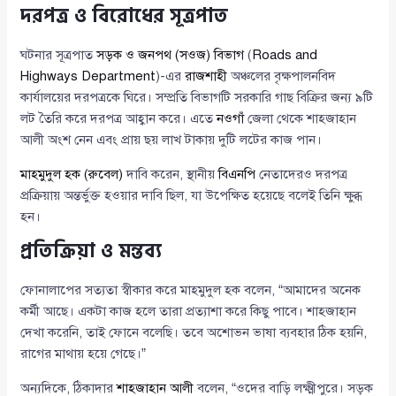
দরপত্র ও বিরোধের সূত্রপাত
ঘটনার সূত্রপাত
সড়ক ও জনপথ (সওজ) বিভাগ
(
Roads and
Highways Department
)-এর
রাজশাহী
অঞ্চলের বৃক্ষপালনবিদ
কার্যালয়ের দরপত্রকে ঘিরে। সম্প্রতি বিভাগটি সরকারি গাছ বিক্রির জন্য ৯টি
লট তৈরি করে দরপত্র আহ্বান করে। এতে
নওগাঁ
জেলা থেকে শাহজাহান
আলী অংশ নেন এবং প্রায় ছয় লাখ টাকায় দুটি লটের কাজ পান।
মাহমুদুল হক (রুবেল)
দাবি করেন, স্থানীয়
বিএনপি
নেতাদেরও দরপত্র
প্রক্রিয়ায় অন্তর্ভুক্ত হওয়ার দাবি ছিল, যা উপেক্ষিত হয়েছে বলেই তিনি ক্ষুব্ধ
হন।
প্রতিক্রিয়া ও মন্তব্য
ফোনালাপের সত্যতা স্বীকার করে মাহমুদুল হক বলেন, “আমাদের অনেক
কর্মী আছে। একটা কাজ হলে তারা প্রত্যাশা করে কিছু পাবে। শাহজাহান
দেখা করেনি, তাই ফোনে বলেছি। তবে অশোভন ভাষা ব্যবহার ঠিক হয়নি,
রাগের মাথায় হয়ে গেছে।”
অন্যদিকে, ঠিকাদার
শাহজাহান আলী
বলেন, “ওদের বাড়ি লক্ষ্মীপুরে। সড়ক