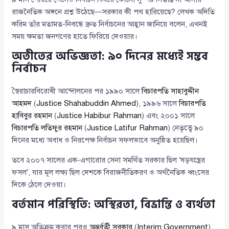
রাজনৈতিক অঙ্গনে প্রশ্ন উঠেছে—সরকার কী পথ হারিয়েছে? লেখক অদিতি
করিম তাঁর মতামত-নিবন্ধে দ্রুত নির্বাচনের আহ্বান জানিয়ে বলেন, এখনই
সময় ক্ষমতা জনগণের হাতে ফিরিয়ে দেওয়ার।
অতীতের অভিজ্ঞতা: ৯০ দিনের মধ্যেই সম্ভব
নির্বাচন
স্বৈরাচারবিরোধী আন্দোলনের পর ১৯৯০ সালে
বিচারপতি সাহাবুদ্দীন
আহমদ
(
Justice Shahabuddin Ahmed
), ১৯৯৬ সালে
বিচারপতি
হাবিবুর রহমান
(
Justice Habibur Rahman
) এবং ২০০১ সালে
বিচারপতি লতিফুর রহমান
(
Justice Latifur Rahman
) নেতৃত্বে ৯০
দিনের মধ্যে অবাধ ও নিরপেক্ষ নির্বাচন সফলভাবে অনুষ্ঠিত হয়েছিল।
তবে ২০০৭ সালের এক-এগারোর সেনা সমর্থিত সরকার ছিল ‘ষড়যন্ত্রের
ফসল’, যার মূল লক্ষ্য ছিল দেশকে বিরাজনীতিকরণ ও অর্থনৈতিক ধ্বংসের
দিকে ঠেলে দেওয়া।
বর্তমান পরিস্থিতি: অস্থিরতা, বিভ্রান্তি ও ব্যর্থতা
৯ মাস অতিক্রম করার পরও
অন্তর্বর্তী সরকার
(
Interim Government
)