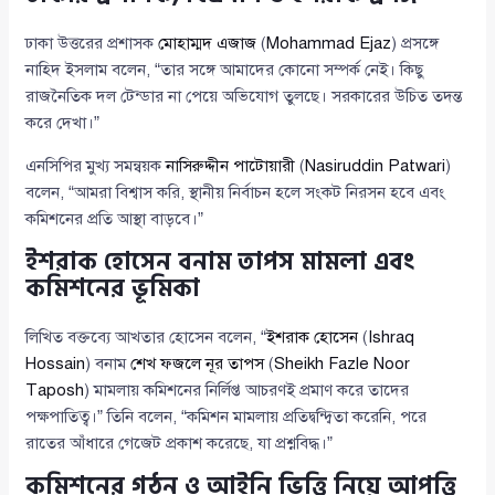
ঢাকা উত্তরের প্রশাসক
মোহাম্মদ এজাজ
(
Mohammad Ejaz
) প্রসঙ্গে
নাহিদ ইসলাম বলেন, “তার সঙ্গে আমাদের কোনো সম্পর্ক নেই। কিছু
রাজনৈতিক দল টেন্ডার না পেয়ে অভিযোগ তুলছে। সরকারের উচিত তদন্ত
করে দেখা।”
এনসিপির মুখ্য সমন্বয়ক
নাসিরুদ্দীন পাটোয়ারী
(
Nasiruddin Patwari
)
বলেন, “আমরা বিশ্বাস করি, স্থানীয় নির্বাচন হলে সংকট নিরসন হবে এবং
কমিশনের প্রতি আস্থা বাড়বে।”
ইশরাক হোসেন বনাম তাপস মামলা এবং
কমিশনের ভূমিকা
লিখিত বক্তব্যে আখতার হোসেন বলেন, “
ইশরাক হোসেন
(
Ishraq
Hossain
) বনাম
শেখ ফজলে নূর তাপস
(
Sheikh Fazle Noor
Taposh
) মামলায় কমিশনের নির্লিপ্ত আচরণই প্রমাণ করে তাদের
পক্ষপাতিত্ব।” তিনি বলেন, “কমিশন মামলায় প্রতিদ্বন্দ্বিতা করেনি, পরে
রাতের আঁধারে গেজেট প্রকাশ করেছে, যা প্রশ্নবিদ্ধ।”
কমিশনের গঠন ও আইনি ভিত্তি নিয়ে আপত্তি