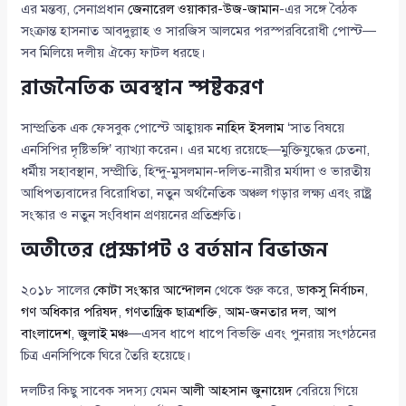
এর মন্তব্য, সেনাপ্রধান
জেনারেল ওয়াকার-উজ-জামান
-এর সঙ্গে বৈঠক
সংক্রান্ত হাসনাত আবদুল্লাহ ও সারজিস আলমের পরস্পরবিরোধী পোস্ট—
সব মিলিয়ে দলীয় ঐক্যে ফাটল ধরছে।
রাজনৈতিক অবস্থান স্পষ্টকরণ
সাম্প্রতিক এক ফেসবুক পোস্টে আহ্বায়ক
নাহিদ ইসলাম
‘সাত বিষয়ে
এনসিপির দৃষ্টিভঙ্গি’ ব্যাখ্যা করেন। এর মধ্যে রয়েছে—মুক্তিযুদ্ধের চেতনা,
ধর্মীয় সহাবস্থান, সম্প্রীতি, হিন্দু-মুসলমান-দলিত-নারীর মর্যাদা ও ভারতীয়
আধিপত্যবাদের বিরোধিতা, নতুন অর্থনৈতিক অঞ্চল গড়ার লক্ষ্য এবং রাষ্ট্র
সংস্কার ও নতুন সংবিধান প্রণয়নের প্রতিশ্রুতি।
অতীতের প্রেক্ষাপট ও বর্তমান বিভাজন
২০১৮ সালের
কোটা সংস্কার আন্দোলন
থেকে শুরু করে,
ডাকসু নির্বাচন
,
গণ অধিকার পরিষদ
,
গণতান্ত্রিক ছাত্রশক্তি
,
আম-জনতার দল
,
আপ
বাংলাদেশ
,
জুলাই মঞ্চ
—এসব ধাপে ধাপে বিভক্তি এবং পুনরায় সংগঠনের
চিত্র এনসিপিকে ঘিরে তৈরি হয়েছে।
দলটির কিছু সাবেক সদস্য যেমন
আলী আহসান জুনায়েদ
বেরিয়ে গিয়ে