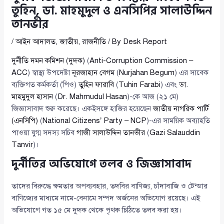
তুহিন, ডা. মাহমুদুল ও এনসিপির সালাউদ্দিন
তানভীর
/
আইন আদালত
,
জাতীয়
,
রাজনীতি
/ By
Desk Report
দুর্নীতি দমন কমিশন (দুদক)
(
Anti-Corruption Commission –
ACC
) স্বাস্থ্য উপদেষ্টা
নূরজাহান বেগম
(
Nurjahan Begum
) এর সাবেক
ব্যক্তিগত কর্মকর্তা (পিও)
তুহিন ফারাবি
(
Tuhin Farabi
) এবং
ডা.
মাহমুদুল হাসান
(
Dr. Mahmudul Hasan
)-কে আজ (২১ মে)
জিজ্ঞাসাবাদ শুরু করেছে। একইসঙ্গে হাজির হয়েছেন
জাতীয় নাগরিক পার্টি
(এনসিপি)
(
National Citizens’ Party – NCP
)-এর সাময়িক অব্যাহতি
পাওয়া যুগ্ম সদস্য সচিব
গাজী সালাউদ্দিন তানভীর
(
Gazi Salauddin
Tanvir
)।
দুর্নীতির অভিযোগে তলব ও জিজ্ঞাসাবাদ
তাদের বিরুদ্ধে ক্ষমতার অপব্যবহার, তদবির বাণিজ্য, চাঁদাবাজি ও টেন্ডার
বাণিজ্যের মাধ্যমে নামে-বেনামে সম্পদ অর্জনের অভিযোগ রয়েছে। এই
অভিযোগে গত ১৫ মে দুদক থেকে পৃথক চিঠিতে তলব করা হয়।