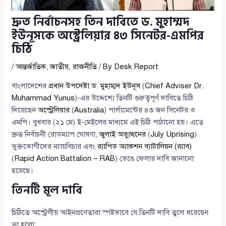
দ্রুত নির্বাচনসহ তিন দাবিতে ড. মুহাম্মদ
ইউনূসকে অস্ট্রেলিয়ার ৪৩ সিনেটর-এমপির
চিঠি
/
আন্তর্জাতিক
,
জাতীয়
,
রাজনীতি
/ By
Desk Report
বাংলাদেশের
প্রধান উপদেষ্টা ড. মুহাম্মদ ইউনূস
(
Chief Adviser Dr.
Muhammad Yunus
)-এর উদ্দেশ্যে তিনটি গুরুত্বপূর্ণ দাবিতে চিঠি
দিয়েছেন
অস্ট্রেলিয়ার
(
Australia
) পার্লামেন্টের ৪৩ জন সিনেটর ও
এমপি। বুধবার (২১ মে) ই-মেইলের মাধ্যমে এই চিঠি পাঠানো হয়। এতে
দ্রুত নির্বাচনী রোডম্যাপ ঘোষণা,
জুলাই অভ্যুত্থনের
(
July Uprising
)
ভুক্তভোগীদের ন্যায়বিচার এবং
র‌্যাপিড অ্যাকশন ব্যাটালিয়ন (র‌্যাব)
(
Rapid Action Battalion – RAB
) ভেঙে ফেলার দাবি জানানো
হয়েছে।
তিনটি মূল দাবি
চিঠিতে অস্ট্রেলীয় আইনপ্রণেতারা স্পষ্টভাবে যে তিনটি দাবি তুলে ধরেছেন
তা হলো: