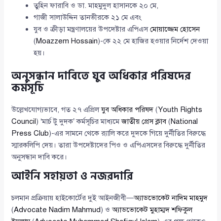
তুহিন ফারাবি ও ডা. মাহমুদুল হাসানকে ২০ মে,
গাজী সালাউদ্দিন তানভীরকে ২১ মে এবং
যুব ও ক্রীড়া মন্ত্রণালয়ের উপদেষ্টার এপিএস
মোয়াজ্জেম হোসেন
(
Moazzem Hossain
)-কে ২২ মে হাজির হওয়ার নির্দেশ দেওয়া
হয়।
অনুসন্ধান দাবিতে যুব অধিকার পরিষদের
কর্মসূচি
উল্লেখযোগ্যভাবে, গত ২৭ এপ্রিল
যুব অধিকার পরিষদ
(
Youth Rights
Council
) ‘মার্চ টু দুদক’ কর্মসূচির মাধ্যমে
জাতীয় প্রেস ক্লাব
(
National
Press Club
)-এর সামনে থেকে র‌্যালি করে দুদকে গিয়ে দুর্নীতির বিরুদ্ধে
স্মারকলিপি দেয়। তারা উপদেষ্টাদের পিও ও এপিএসদের বিরুদ্ধে দুর্নীতির
অনুসন্ধান দাবি করে।
আইনি সহায়তা ও নজরদারি
চলমান প্রক্রিয়ায় হাইকোর্টের দুই আইনজীবী—
অ্যাডভোকেট নাদিম মাহমুদ
(
Advocate Nadim Mahmud
) ও
অ্যাডভোকেট মুহাম্মদ শফিকুল