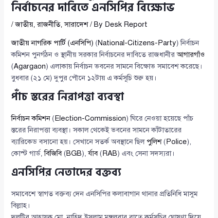
নির্বাচনের দাবিতে এনসিপির বিক্ষোভ
/
জাতীয়
,
রাজনীতি
,
সারাদেশ
/ By
Desk Report
জাতীয় নাগরিক পার্টি (এনসিপি)
(
National-Citizens-Party
) নির্বাচন
কমিশন পুনর্গঠন ও স্থানীয় সরকার নির্বাচনের দাবিতে রাজধানীর
আগারগাঁও
(
Agargaon
) এলাকায় নির্বাচন ভবনের সামনে বিক্ষোভ সমাবেশ করেছে।
বুধবার (২১ মে) দুপুর পৌনে ১২টায় এ কর্মসূচি শুরু হয়।
পাঁচ স্তরের নিরাপত্তা ব্যবস্থা
নির্বাচন কমিশন
(
Election-Commission
) ঘিরে নেওয়া হয়েছে পাঁচ
স্তরের নিরাপত্তা ব্যবস্থা। সকাল থেকেই ভবনের সামনে কাঁটাতারের
ব্যারিকেড বসানো হয়। সেখানে সতর্ক অবস্থানে ছিল
পুলিশ
(
Police
),
কোস্ট গার্ড,
বিজিবি
(
BGB
),
র্যাব
(
RAB
) এবং সেনা সদস্যরা।
এনসিপির নেতাদের বক্তব্য
সমাবেশে স্বাগত বক্তব্য দেন এনসিপির কলাবাগান থানার প্রতিনিধি মাসুম
বিল্লাহ।
দলটির আহ্বায়ক মো. নাহিদ ইসলাম মঙ্গলবার রাতে কর্মসূচির ঘোষণা দিয়ে