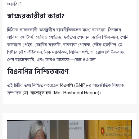
জরুরি।”
স্বাক্ষরকারীরা কারা?
চিঠিতে স্বাক্ষরকারী অস্ট্রেলীয় রাজনীতিকদের মধ্যে রয়েছেন: সিনেটর
লারিসা ওয়াটার্স, ডেভিড শোব্রিজ, ফাতিমা পেম্যান, জর্ডন স্টিল-জন, পেনি
অলম্যান-পেইন, মেহরিন ফারুকি, বারবারা পোকক, স্টেফ হজগিন্স-মে,
পিটার হুইশ-উইলসন, নিক ম্যাককিম, লিডিয়া থর্প, ড. রোজালি উডরাফ,
শেন র‍্যাটেনবারি, এবং আরও অনেকে—মোট ৪৩ জন।
বিএনপির নিশ্চিতকরণ
এই চিঠির তথ্য নিশ্চিত করেছেন
বিএনপি
(
BNP
)-র আন্তর্জাতিক বিষয়ক
সম্পাদক
মো. রাশেদুল হক
(
Md. Rashedul Haque
)।