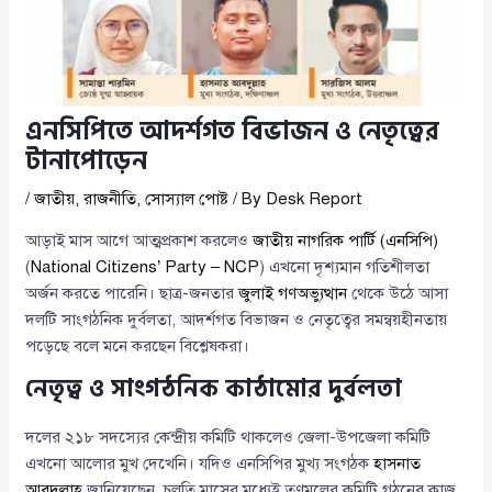
এনসিপিতে আদর্শগত বিভাজন ও নেতৃত্বের
টানাপোড়েন
/
জাতীয়
,
রাজনীতি
,
সোস্যাল পোষ্ট
/ By
Desk Report
আড়াই মাস আগে আত্মপ্রকাশ করলেও
জাতীয় নাগরিক পার্টি (এনসিপি)
(
National Citizens’ Party – NCP
) এখনো দৃশ্যমান গতিশীলতা
অর্জন করতে পারেনি। ছাত্র-জনতার
জুলাই গণঅভ্যুত্থান
থেকে উঠে আসা
দলটি সাংগঠনিক দুর্বলতা, আদর্শগত বিভাজন ও নেতৃত্বের সমন্বয়হীনতায়
পড়েছে বলে মনে করছেন বিশ্লেষকরা।
নেতৃত্ব ও সাংগঠনিক কাঠামোর দুর্বলতা
দলের ২১৮ সদস্যের কেন্দ্রীয় কমিটি থাকলেও জেলা-উপজেলা কমিটি
এখনো আলোর মুখ দেখেনি। যদিও এনসিপির মুখ্য সংগঠক
হাসনাত
আবদুল্লাহ
জানিয়েছেন, চলতি মাসের মধ্যেই তৃণমূলের কমিটি গঠনের কাজ