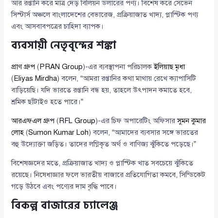
আর রপ্তানি করে মাত্র দেড় বিলিয়ন ডলারের পণ্য। বিশেষ করে সেভেন
সিস্টার্স অঞ্চলে বাংলাদেশের বেভারেজ, প্রক্রিয়াজাত খাদ্য, প্লাস্টিক পণ্য
এবং আসবাবপত্রের চাহিদা ব্যাপক।
ব্যবসায়ী নেতৃবৃন্দের শঙ্কা
প্রাণ গ্রুপ
(
PRAN Group
)-এর ব্যবস্থাপনা পরিচালক
ইলিয়াছ মৃধা
(
Eliyas Mirdha
) বলেন, “আমরা রপ্তানির কথা মাথায় রেখে ক্যাপাসিটি
বাড়িয়েছি। যদি ভারতে রপ্তানি বন্ধ হয়, তাহলে উৎপাদন কমাতে হবে,
শ্রমিক ছাঁটাইও হতে পারে।”
আরএফএল গ্রুপ
(
RFL Group
)-এর চিফ অপারেটিং অফিসার
সুমন কুমার
লোহ
(
Sumon Kumar Loh
) বলেন, “আমাদের ব্যবসার সঙ্গে ভারতের
বহু উদ্যোক্তা জড়িত। তাদের লগ্নিকৃত অর্থ ও বাণিজ্য ঝুঁকিতে পড়েছে।”
বিশেষজ্ঞদের মতে, প্রক্রিয়াজাত খাদ্য ও প্লাস্টিক খাত সবচেয়ে ঝুঁকিতে
রয়েছে। নিষেধাজ্ঞার ফলে ভারতীয় বাজারে প্রতিযোগিতা কমবে, সিন্ডিকেট
গড়ে উঠবে এবং পণ্যের দাম বৃদ্ধি পাবে।
বিকল্প বাজারের চ্যালেঞ্জ