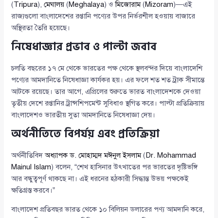
(
Tripura
),
মেঘালয়
(
Meghalaya
) ও
মিজোরাম
(
Mizoram
)—এই
রাজ্যগুলো বাংলাদেশের রপ্তানি পণ্যের উপর নির্ভরশীল হওয়ায় বাজারে
অস্থিরতা তৈরি হয়েছে।
নিষেধাজ্ঞার প্রভাব ও পাল্টা জবাব
চলতি বছরের ১৭ মে থেকে ভারতের পক্ষ থেকে স্থলবন্দর দিয়ে বাংলাদেশি
পণ্যের আমদানিতে নিষেধাজ্ঞা কার্যকর হয়। এর ফলে শত শত ট্রাক সীমান্তে
আটকে রয়েছে। তার আগে, এপ্রিলের শুরুতে ভারত বাংলাদেশকে দেওয়া
তৃতীয় দেশে রপ্তানির ট্রান্সশিপমেন্ট সুবিধাও স্থগিত করে। পাল্টা প্রতিক্রিয়ায়
বাংলাদেশও ভারতীয় সুতা আমদানিতে নিষেধাজ্ঞা দেয়।
অর্থনীতিতে বিপর্যয় এবং প্রতিক্রিয়া
অর্থনীতিবিদ
অধ্যাপক ড. মোহাম্মদ মঈনুল ইসলাম
(
Dr. Mohammad
Mainul Islam
) বলেন, “শেখ হাসিনার উৎখাতের পর ভারতের দৃষ্টিভঙ্গি
আর বন্ধুত্বপূর্ণ থাকছে না। এই ধরনের হঠকারী সিদ্ধান্ত উভয় পক্ষকেই
ক্ষতিগ্রস্ত করবে।”
বাংলাদেশ প্রতিবছর ভারত থেকে ১০ বিলিয়ন ডলারের পণ্য আমদানি করে,