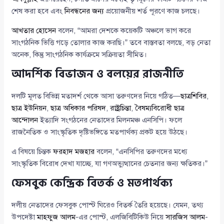
শেষ করা হবে এবং
নিবন্ধনের জন্য
প্রয়োজনীয় শর্ত পূরণে কাজ চলছে।
আখতার হোসেন
বলেন, “আমরা দেশকে কয়েকটি অঞ্চলে ভাগ করে
সাংগঠনিক ভিত্তি গড়ে তোলার কাজ করছি।” তবে বাস্তবতা বলছে, বড় নেতা
অনেক, কিন্তু সাংগঠনিক কার্যক্রমে সক্রিয়তা সীমিত।
আদর্শিক বিভাজন ও বলয়ের রাজনীতি
দলটি মূলত বিভিন্ন মতাদর্শ থেকে আসা তরুণদের নিয়ে গঠিত—
ছাত্রশিবির
,
ছাত্র ইউনিয়ন
,
ছাত্র অধিকার পরিষদ
,
রাষ্ট্রচিন্তা
,
বৈষম্যবিরোধী ছাত্র
আন্দোলন
ইত্যাদি সংগঠনের নেতাদের মিলনমঞ্চ এনসিপি। ফলে
রাজনৈতিক ও সাংস্কৃতিক দৃষ্টিভঙ্গিতে মতপার্থক্য প্রকট হয়ে উঠছে।
এ বিষয়ে চিন্তক
ফরহাদ মজহার
বলেন, “এনসিপির তরুণদের মধ্যে
সাংস্কৃতিক বিরোধ দেখা যাচ্ছে, যা গণঅভ্যুত্থানের চেতনার জন্য ক্ষতিকর।”
ফেসবুক কেন্দ্রিক বিতর্ক ও মতপার্থক্য
দলীয় নেতাদের ফেসবুক পোস্ট ঘিরেও বিতর্ক তৈরি হয়েছে। যেমন, তথ্য
উপদেষ্টা
মাহফুজ আলম
-এর পোস্ট, এলজিবিটিকিউ নিয়ে
সারজিস আলম
-