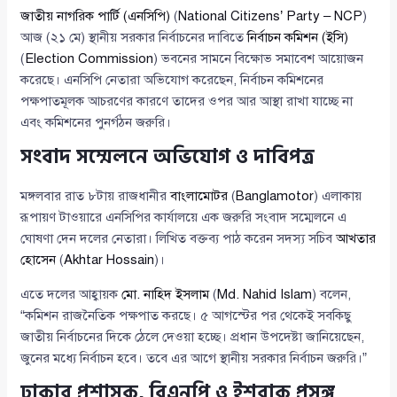
জাতীয় নাগরিক পার্টি (এনসিপি)
(
National Citizens’ Party – NCP
)
আজ (২১ মে) স্থানীয় সরকার নির্বাচনের দাবিতে
নির্বাচন কমিশন (ইসি)
(
Election Commission
) ভবনের সামনে বিক্ষোভ সমাবেশ আয়োজন
করেছে। এনসিপি নেতারা অভিযোগ করেছেন, নির্বাচন কমিশনের
পক্ষপাতমূলক আচরণের কারণে তাদের ওপর আর আস্থা রাখা যাচ্ছে না
এবং কমিশনের পুনর্গঠন জরুরি।
সংবাদ সম্মেলনে অভিযোগ ও দাবিপত্র
মঙ্গলবার রাত ৮টায় রাজধানীর
বাংলামোটর
(
Banglamotor
) এলাকায়
রূপায়ণ টাওয়ারে এনসিপির কার্যালয়ে এক জরুরি সংবাদ সম্মেলনে এ
ঘোষণা দেন দলের নেতারা। লিখিত বক্তব্য পাঠ করেন সদস্য সচিব
আখতার
হোসেন
(
Akhtar Hossain
)।
এতে দলের আহ্বায়ক
মো. নাহিদ ইসলাম
(
Md. Nahid Islam
) বলেন,
“কমিশন রাজনৈতিক পক্ষপাত করছে। ৫ আগস্টের পর থেকেই সবকিছু
জাতীয় নির্বাচনের দিকে ঠেলে দেওয়া হচ্ছে। প্রধান উপদেষ্টা জানিয়েছেন,
জুনের মধ্যে নির্বাচন হবে। তবে এর আগে স্থানীয় সরকার নির্বাচন জরুরি।”
ঢাকার প্রশাসক, বিএনপি ও ইশরাক প্রসঙ্গ