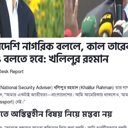
দেশি নাগরিক বললে, কাল তার
 বলতে হবে: খলিলুর রহমান
Desk Report
(
National Security Adviser
)
খলিলুর রহমান
(
Khalilur Rahman
) তার নাগ
ে বলেন, “আমার একটাই জাতীয়তা—বাংলাদেশের। আমি আমেরিকায় থাকলেও, 
ssport
) নেই।”
তে অস্তিত্বহীন বিষয় নিয়ে মন্তব্য নয়
েন, “অনেকে বলছেন আমরা করিডোর নিয়ে কথা বলছি। আমি দ্ব্যর্থহীনভাবে বলছি—