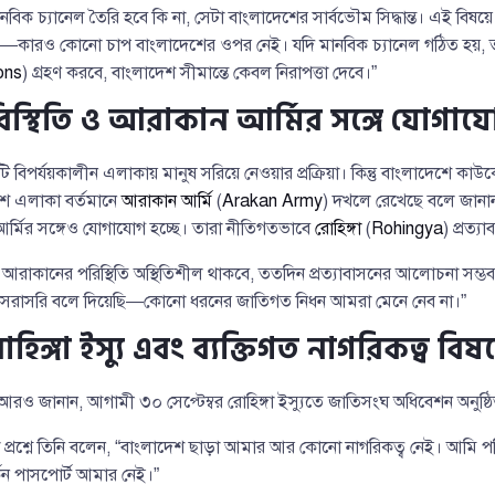
বিক চ্যানেল তৈরি হবে কি না, সেটা বাংলাদেশের সার্বভৌম সিদ্ধান্ত। এই বিষয়
)—কারও কোনো চাপ বাংলাদেশের ওপর নেই। যদি মানবিক চ্যানেল গঠিত হয়, তার 
ons
) গ্রহণ করবে, বাংলাদেশ সীমান্তে কেবল নিরাপত্তা দেবে।”
িস্থিতি ও আরাকান আর্মির সঙ্গে যোগায
বিপর্যয়কালীন এলাকায় মানুষ সরিয়ে নেওয়ার প্রক্রিয়া। কিন্তু বাংলাদেশে কাউক
ংশ এলাকা বর্তমানে
আরাকান আর্মি
(
Arakan Army
) দখলে রেখেছে বলে জানান
র্মির সঙ্গেও যোগাযোগ হচ্ছে। তারা নীতিগতভাবে
রোহিঙ্গা
(
Rohingya
) প্রত্
 আরাকানের পরিস্থিতি অস্থিতিশীল থাকবে, ততদিন প্রত্যাবাসনের আলোচনা সম্
 সরাসরি বলে দিয়েছি—কোনো ধরনের জাতিগত নিধন আমরা মেনে নেব না।”
ঙ্গা ইস্যু এবং ব্যক্তিগত নাগরিকত্ব বিষয়
া আরও জানান, আগামী ৩০ সেপ্টেম্বর রোহিঙ্গা ইস্যুতে জাতিসংঘ অধিবেশন অনুষ্ঠ
ওঠা প্রশ্নে তিনি বলেন, “বাংলাদেশ ছাড়া আমার আর কোনো নাগরিকত্ব নেই। আমি পরিবার
িন পাসপোর্ট আমার নেই।”