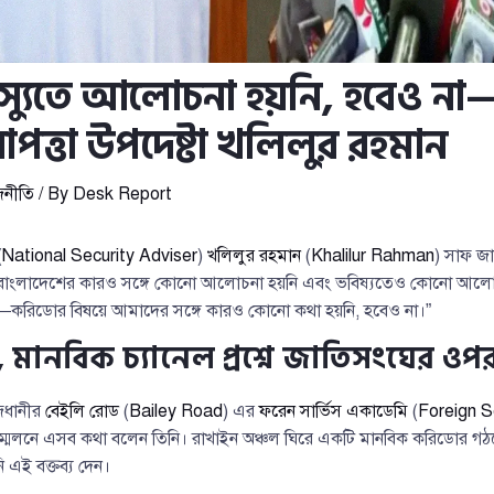
স্যুতে আলোচনা হয়নি, হবেও ন
াপত্তা উপদেষ্টা খলিলুর রহমান
জনীতি
/ By
Desk Report
(
National Security Adviser
)
খলিলুর রহমান
(
Khalilur Rahman
) সাফ জা
ুতে বাংলাদেশের কারও সঙ্গে কোনো আলোচনা হয়নি এবং ভবিষ্যতেও কোনো আলোচ
চাই—করিডোর বিষয়ে আমাদের সঙ্গে কারও কোনো কথা হয়নি, হবেও না।”
ানবিক চ্যানেল প্রশ্নে জাতিসংঘের ওপর দ
াজধানীর
বেইলি রোড
(
Bailey Road
) এর
ফরেন সার্ভিস একাডেমি
(
Foreign 
লনে এসব কথা বলেন তিনি। রাখাইন অঞ্চল ঘিরে একটি মানবিক করিডোর গঠনে
ি এই বক্তব্য দেন।