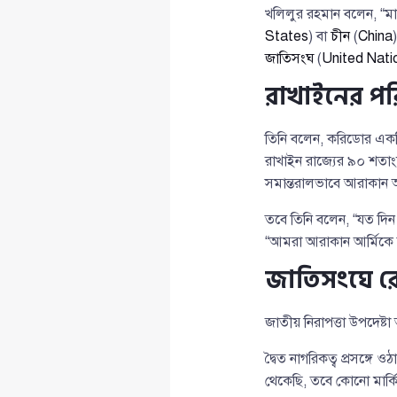
খলিলুর রহমান বলেন, “মান
States
) বা
চীন
(
China
জাতিসংঘ
(
United Nati
রাখাইনের পর
তিনি বলেন, করিডোর একটি 
রাখাইন রাজ্যের ৯০ শতা
সমান্তরালভাবে আরাকান আ
তবে তিনি বলেন, “যত দিন
“আমরা আরাকান আর্মিকে
জাতিসংঘে রোহি
জাতীয় নিরাপত্তা উপদেষ্ট
দ্বৈত নাগরিকত্ব প্রসঙ্গে 
থেকেছি, তবে কোনো মার্ক