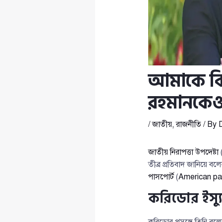
আমাকে বি
রহমানকেও
/
জাতীয়
,
রাজনীতি
/ By
জাতীয় নিরাপত্তা উপদেষ্টা
তীব্র প্রতিবাদ জানিয়
পাসপোর্ট
(
American pa
করিডোর ইস্যু
করিডোর প্রসঙ্গে তিনি বল