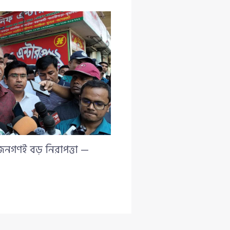
 জনগণই বড় নিরাপত্তা —