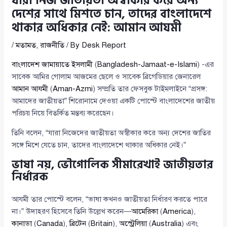
যারা নিজ জাতীয়তা অস্বীকার করে অন্য
দেশের সাথে মিশতে চান, তাদের বাংলাদেশে
থাকার অধিকার নেই: আমান আযমী
/
মতামত
,
রাজনীতি
/ By
Desk Report
বাংলাদেশ জামায়াতে ইসলামী
(
Bangladesh-Jamaat-e-Islami
) -এর
সাবেক আমির গোলাম আজমের ছেলে ও সাবেক ব্রিগেডিয়ার জেনারেল
আমান আযমী
(
Aman-Azmi
) সম্প্রতি তার ফেসবুক টাইমলাইনে “প্রসঙ্গ:
আমাদের জাতীয়তা” শিরোনামে দেওয়া একটি পোস্টে বাংলাদেশের জাতীয়
পরিচয় নিয়ে বিতর্কিত মন্তব্য করেছেন।
তিনি বলেন, “যারা নিজেদের জাতীয়তা অস্বীকার করে অন্য দেশের জাতির
সঙ্গে মিশে যেতে চান, তাদের বাংলাদেশে থাকার অধিকার নেই।”
ভাষা নয়, ভৌগোলিক সীমারেখাই জাতীয়তার
নির্ধারক
আযমী তার পোস্টে বলেন, “ভাষা কখনও জাতীয়তা নির্ধারণ করতে পারে
না।” উদাহরণ হিসেবে তিনি উল্লেখ করেন—
আমেরিকা
(
America
),
কানাডা
(
Canada
),
ব্রিটেন
(
Britain
),
অস্ট্রেলিয়া
(
Australia
) এবং