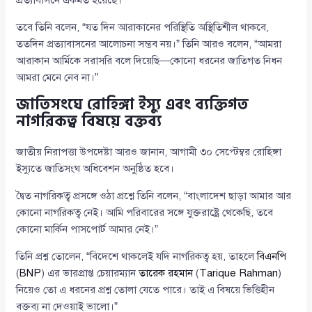
প্রত্যাবাসনে একমত হয়েছে।
তবে তিনি বলেন, “যত দিন আরাকানের পরিস্থিতি অস্থিতিশীল থাকবে,
ততদিন প্রত্যাবাসনের আলোচনা সম্ভব নয়।” তিনি আরও বলেন, “আমরা
আরাকান আর্মিকে সরাসরি বলে দিয়েছি—কোনো ধরনের জাতিগত নিধন
আমরা মেনে নেব না।”
জাতিসংঘে রোহিঙ্গা ইস্যু এবং ব্যক্তিগত
নাগরিকত্ব বিষয়ে বক্তব্য
জাতীয় নিরাপত্তা উপদেষ্টা আরও জানান, আগামী ৩০ সেপ্টেম্বর রোহিঙ্গা
ইস্যুতে জাতিসংঘ অধিবেশন অনুষ্ঠিত হবে।
দ্বৈত নাগরিকত্ব প্রসঙ্গে ওঠা প্রশ্নে তিনি বলেন, “বাংলাদেশ ছাড়া আমার আর
কোনো নাগরিকত্ব নেই। আমি পরিবারের সঙ্গে যুক্তরাষ্ট্রে থেকেছি, তবে
কোনো মার্কিন পাসপোর্ট আমার নেই।”
তিনি প্রশ্ন তোলেন, “বিদেশে থাকলেই যদি নাগরিকত্ব হয়, তাহলে
বিএনপি
(
BNP
) এর ভারপ্রাপ্ত চেয়ারম্যান
তারেক রহমান
(
Tarique Rahman
)
নিয়েও তো এ ধরনের প্রশ্ন তোলা যেতে পারে। তাই এ বিষয়ে ভিত্তিহীন
বক্তব্য না দেওয়াই ভালো।”