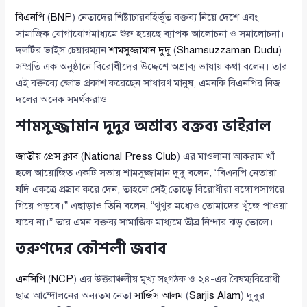
বিএনপি
(
BNP
) নেতাদের শিষ্টাচারবহির্ভূত বক্তব্য নিয়ে দেশে এবং
সামাজিক যোগাযোগমাধ্যমে শুরু হয়েছে ব্যাপক আলোচনা ও সমালোচনা।
দলটির ভাইস চেয়ারম্যান
শামসুজ্জামান দুদু
(
Shamsuzzaman Dudu
)
সম্প্রতি এক অনুষ্ঠানে বিরোধীদের উদ্দেশে অশ্রাব্য ভাষায় কথা বলেন। তার
এই বক্তব্যে ক্ষোভ প্রকাশ করেছেন সাধারণ মানুষ, এমনকি বিএনপির নিজ
দলের অনেক সমর্থকরাও।
শামসুজ্জামান দুদুর অশ্রাব্য বক্তব্য ভাইরাল
জাতীয় প্রেস ক্লাব
(
National Press Club
) এর মাওলানা আকরাম খাঁ
হলে আয়োজিত একটি সভায় শামসুজ্জামান দুদু বলেন, “বিএনপি নেতারা
যদি একত্রে প্রস্রাব করে দেন, তাহলে সেই তোড়ে বিরোধীরা বঙ্গোপসাগরে
গিয়ে পড়বে।” এছাড়াও তিনি বলেন, “থুথুর মধ্যেও তোমাদের খুঁজে পাওয়া
যাবে না।” তার এমন বক্তব্য সামাজিক মাধ্যমে তীব্র নিন্দার ঝড় তোলে।
তরুণদের কৌশলী জবাব
এনসিপি
(
NCP
) এর উত্তরাঞ্চলীয় মুখ্য সংগঠক ও ২৪-এর বৈষম্যবিরোধী
ছাত্র আন্দোলনের অন্যতম নেতা
সার্জিস আলম
(
Sarjis Alam
) দুদুর