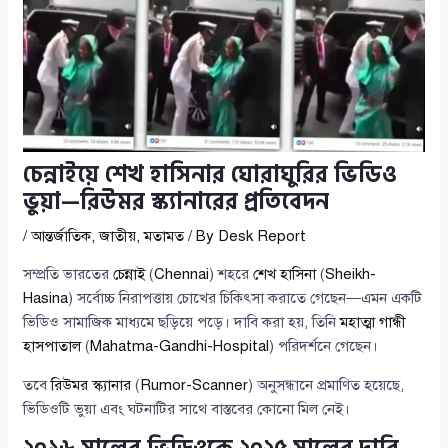
চেন্নাইয়ে শেখ হাসিনার ঘোরাঘুরির ভিডিও
ভুয়া—রিউমর স্ক্যানারের প্রতিবেদন
/
আন্তর্জাতিক
,
জাতীয়
,
মতামত
/ By
Desk Report
সম্প্রতি ভারতের
চেন্নাই
(
Chennai
) শহরে
শেখ হাসিনা
(
Sheikh-
Hasina
) সর্বোচ্চ নিরাপত্তায় চোখের চিকিৎসা করাতে গেছেন—এমন একটি
ভিডিও সামাজিক মাধ্যমে ছড়িয়ে পড়ে। দাবি করা হয়, তিনি
মহাত্মা গান্ধী
হাসপাতাল
(
Mahatma-Gandhi-Hospital
) পরিদর্শনে গেছেন।
তবে
রিউমর স্ক্যানার
(
Rumor-Scanner
) অনুসন্ধানে প্রমাণিত হয়েছে,
ভিডিওটি ভুয়া এবং ঘটনাটির সাথে বাস্তবের কোনো মিল নেই।