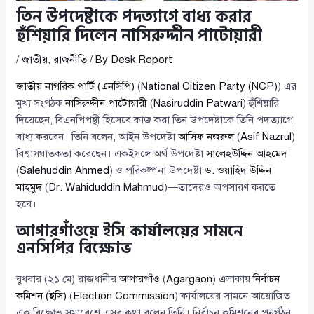
তিন উপদেষ্টাকে পদত্যাগে বাধ্য করার
হুঁশিয়ারি দিলেন নাসিরুদ্দীন পাটোয়ারী
/
জাতীয়
,
রাজনীতি
/ By
Desk Report
জাতীয় নাগরিক পার্টি (এনসিপি)
(
National Citizen Party (NCP)
) এর
মুখ্য সংগঠক
নাসিরুদ্দীন পাটোয়ারী
(
Nasiruddin Patwari
) হুঁশিয়ারি
দিয়েছেন, বিএনপিপন্থী হিসেবে কাজ করা তিন উপদেষ্টাকে তিনি পদত্যাগে
বাধ্য করবেন। তিনি বলেন, আইন উপদেষ্টা
আসিফ নজরুল
(
Asif Nazrul
)
বিশ্বাসঘাতকতা করেছেন। একইসঙ্গে অর্থ উপদেষ্টা
সালেহউদ্দিন আহমেদ
(
Salehuddin Ahmed
) ও পরিকল্পনা উপদেষ্টা
ড. ওয়াহিদ উদ্দিন
মাহমুদ
(
Dr. Wahiduddin Mahmud
)—তাদেরও অপসারণ করতে
হবে।
আগারগাঁওয়ে ইসি কার্যালয়ের সামনে
এনসিপির বিক্ষোভ
বুধবার (২১ মে) রাজধানীর
আগারগাঁও
(
Agargaon
) এলাকায়
নির্বাচন
কমিশন (ইসি)
(
Election Commission
) কার্যালয়ের সামনে আয়োজিত
এক বিক্ষোভ সমাবেশে এসব কথা বলেন তিনি। নির্বাচন কমিশনের পুনর্গঠন