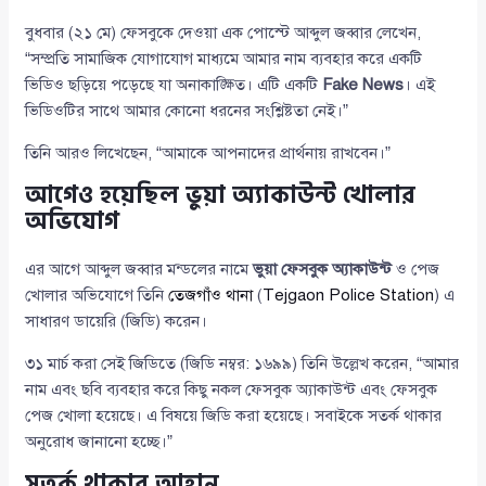
বুধবার (২১ মে) ফেসবুকে দেওয়া এক পোস্টে আব্দুল জব্বার লেখেন,
“সম্প্রতি সামাজিক যোগাযোগ মাধ্যমে আমার নাম ব্যবহার করে একটি
ভিডিও ছড়িয়ে পড়েছে যা অনাকাঙ্ক্ষিত। এটি একটি
Fake News
। এই
ভিডিওটির সাথে আমার কোনো ধরনের সংশ্লিষ্টতা নেই।”
তিনি আরও লিখেছেন, “আমাকে আপনাদের প্রার্থনায় রাখবেন।”
আগেও হয়েছিল ভুয়া অ্যাকাউন্ট খোলার
অভিযোগ
এর আগে আব্দুল জব্বার মন্ডলের নামে
ভুয়া ফেসবুক অ্যাকাউন্ট
ও পেজ
খোলার অভিযোগে তিনি
তেজগাঁও থানা
(
Tejgaon Police Station
) এ
সাধারণ ডায়েরি (জিডি) করেন।
৩১ মার্চ করা সেই জিডিতে (জিডি নম্বর: ১৬৯৯) তিনি উল্লেখ করেন, “আমার
নাম এবং ছবি ব্যবহার করে কিছু নকল ফেসবুক অ্যাকাউন্ট এবং ফেসবুক
পেজ খোলা হয়েছে। এ বিষয়ে জিডি করা হয়েছে। সবাইকে সতর্ক থাকার
অনুরোধ জানানো হচ্ছে।”
সতর্ক থাকার আহ্বান