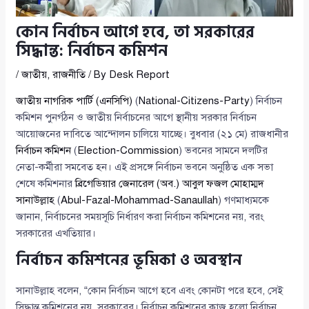
কোন নির্বাচন আগে হবে, তা সরকারের
সিদ্ধান্ত: নির্বাচন কমিশন
/
জাতীয়
,
রাজনীতি
/ By
Desk Report
জাতীয় নাগরিক পার্টি (এনসিপি)
(
National-Citizens-Party
) নির্বাচন
কমিশন পুনর্গঠন ও জাতীয় নির্বাচনের আগে স্থানীয় সরকার নির্বাচন
আয়োজনের দাবিতে আন্দোলন চালিয়ে যাচ্ছে। বুধবার (২১ মে) রাজধানীর
নির্বাচন কমিশন
(
Election-Commission
) ভবনের সামনে দলটির
নেতা-কর্মীরা সমবেত হন। এই প্রসঙ্গে নির্বাচন ভবনে অনুষ্ঠিত এক সভা
শেষে কমিশনার
ব্রিগেডিয়ার জেনারেল (অব.) আবুল ফজল মোহাম্মদ
সানাউল্লাহ
(
Abul-Fazal-Mohammad-Sanaullah
) গণমাধ্যমকে
জানান, নির্বাচনের সময়সূচি নির্ধারণ করা নির্বাচন কমিশনের নয়, বরং
সরকারের এখতিয়ার।
নির্বাচন কমিশনের ভূমিকা ও অবস্থান
সানাউল্লাহ বলেন, “কোন নির্বাচন আগে হবে এবং কোনটা পরে হবে, সেই
সিদ্ধান্ত কমিশনের নয়, সরকারের। নির্বাচন কমিশনের কাজ হলো নির্বাচন