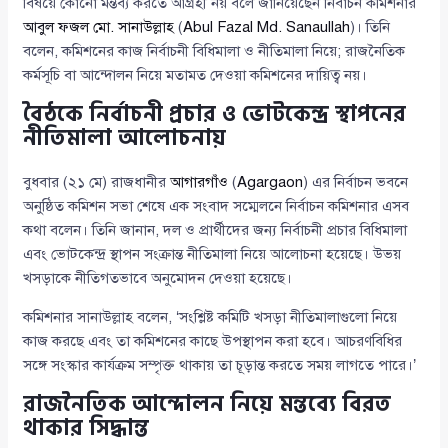
বিষয়ে কোনো মন্তব্য করতে আগ্রহী নয় বলে জানিয়েছেন নির্বাচন কমিশনার
আবুল ফজল মো. সানাউল্লাহ
(
Abul Fazal Md. Sanaullah
)। তিনি
বলেন, কমিশনের কাজ নির্বাচনী বিধিমালা ও নীতিমালা নিয়ে; রাজনৈতিক
কর্মসূচি বা আন্দোলন নিয়ে মতামত দেওয়া কমিশনের দায়িত্ব নয়।
বৈঠকে নির্বাচনী প্রচার ও ভোটকেন্দ্র স্থাপনের
নীতিমালা আলোচনায়
বুধবার (২১ মে) রাজধানীর
আগারগাঁও
(
Agargaon
) এর নির্বাচন ভবনে
অনুষ্ঠিত কমিশন সভা শেষে এক সংবাদ সম্মেলনে নির্বাচন কমিশনার এসব
কথা বলেন। তিনি জানান, দল ও প্রার্থীদের জন্য নির্বাচনী প্রচার বিধিমালা
এবং ভোটকেন্দ্র স্থাপন সংক্রান্ত নীতিমালা নিয়ে আলোচনা হয়েছে। উভয়
খসড়াকে নীতিগতভাবে অনুমোদন দেওয়া হয়েছে।
কমিশনার সানাউল্লাহ বলেন, ‘সংশ্লিষ্ট কমিটি খসড়া নীতিমালাগুলো নিয়ে
কাজ করছে এবং তা কমিশনের কাছে উপস্থাপন করা হবে। আচরণবিধির
সঙ্গে সংস্কার কার্যক্রম সম্পৃক্ত থাকায় তা চূড়ান্ত করতে সময় লাগতে পারে।’
রাজনৈতিক আন্দোলন নিয়ে মন্তব্যে বিরত
থাকার সিদ্ধান্ত