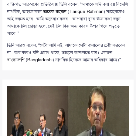
ব্যক্তিগত আক্রমণের প্রতিক্রিয়ায় তিনি বলেন, “আমাকে যদি বলা হয় বিদেশি
নাগরিক, তাহলে কাল
তারেক রহমান
(
Tarique Rahman
) সাহেবকেও
তাই বলতে হবে। আমি অনুরোধ করব—আপনারা বুঝে শুনে কথা বলুন।
আমাকে ঢিল ছোড়া হলে, সেই ঢিল কিন্তু অন্য কারও উপর গিয়ে পড়তে
পারে।”
তিনি আরও বলেন, “যেটা আমি নই, আমাকে সেটা বানানোর চেষ্টা করবেন
না। আর কারও যদি প্রমাণ থাকে, তাহলে আদালতে যান। একজন
বাংলাদেশি
(
Bangladeshi
) নাগরিক হিসেবে আমার অধিকার আছে।”