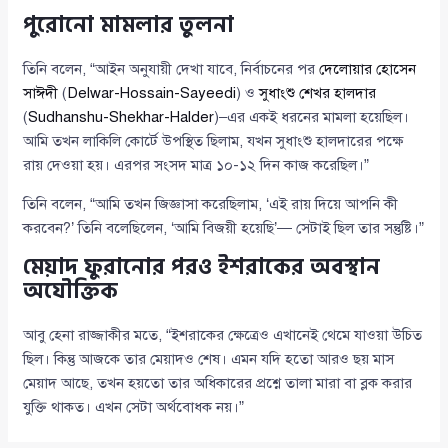
পুরোনো মামলার তুলনা
তিনি বলেন, “আইন অনুযায়ী দেখা যাবে, নির্বাচনের পর
দেলোয়ার হোসেন
সাঈদী
(
Delwar-Hossain-Sayeedi
) ও
সুধাংশু শেখর হালদার
(
Sudhanshu-Shekhar-Halder
)–এর একই ধরনের মামলা হয়েছিল।
আমি তখন লাকিলি কোর্টে উপস্থিত ছিলাম, যখন সুধাংশু হালদারের পক্ষে
রায় দেওয়া হয়। এরপর সংসদ মাত্র ১০-১২ দিন কাজ করেছিল।”
তিনি বলেন, “আমি তখন জিজ্ঞাসা করেছিলাম, ‘এই রায় দিয়ে আপনি কী
করবেন?’ তিনি বলেছিলেন, ‘আমি বিজয়ী হয়েছি’— সেটাই ছিল তার সন্তুষ্টি।”
মেয়াদ ফুরানোর পরও ইশরাকের অবস্থান
অযৌক্তিক
আবু হেনা রাজ্জাকীর মতে, “ইশরাকের ক্ষেত্রেও এখানেই থেমে যাওয়া উচিত
ছিল। কিন্তু আজকে তার মেয়াদও শেষ। এমন যদি হতো আরও ছয় মাস
মেয়াদ আছে, তখন হয়তো তার অধিকারের প্রশ্নে তালা মারা বা ব্লক করার
যুক্তি থাকত। এখন সেটা অর্থবোধক নয়।”