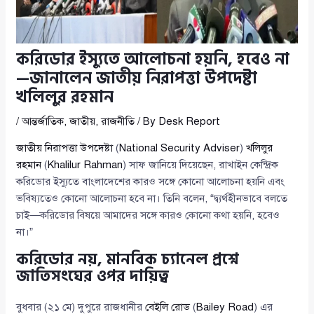
করিডোর ইস্যুতে আলোচনা হয়নি, হবেও না
—জানালেন জাতীয় নিরাপত্তা উপদেষ্টা
খলিলুর রহমান
/
আন্তর্জাতিক
,
জাতীয়
,
রাজনীতি
/ By
Desk Report
জাতীয় নিরাপত্তা উপদেষ্টা
(
National Security Adviser
)
খলিলুর
রহমান
(
Khalilur Rahman
) সাফ জানিয়ে দিয়েছেন, রাখাইন কেন্দ্রিক
করিডোর ইস্যুতে বাংলাদেশের কারও সঙ্গে কোনো আলোচনা হয়নি এবং
ভবিষ্যতেও কোনো আলোচনা হবে না। তিনি বলেন, “দ্ব্যর্থহীনভাবে বলতে
চাই—করিডোর বিষয়ে আমাদের সঙ্গে কারও কোনো কথা হয়নি, হবেও
না।”
করিডোর নয়, মানবিক চ্যানেল প্রশ্নে
জাতিসংঘের ওপর দায়িত্ব
বুধবার (২১ মে) দুপুরে রাজধানীর
বেইলি রোড
(
Bailey Road
) এর