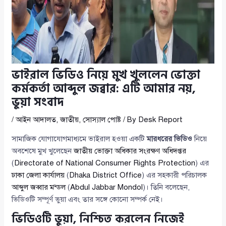
ভাইরাল ভিডিও নিয়ে মুখ খুললেন ভোক্তা
কর্মকর্তা আব্দুল জব্বার: এটি আমার নয়,
ভুয়া সংবাদ
/
আইন আদালত
,
জাতীয়
,
সোস্যাল পোষ্ট
/ By
Desk Report
সামাজিক যোগাযোগমাধ্যমে ভাইরাল হওয়া একটি
মারধরের ভিডিও
নিয়ে
অবশেষে মুখ খুলেছেন
জাতীয় ভোক্তা অধিকার সংরক্ষণ অধিদপ্তর
(
Directorate of National Consumer Rights Protection
) এর
ঢাকা জেলা কার্যালয়
(
Dhaka District Office
) এর সহকারী পরিচালক
আব্দুল জব্বার মন্ডল
(
Abdul Jabbar Mondol
)। তিনি বলেছেন,
ভিডিওটি সম্পূর্ণ ভুয়া এবং তার সঙ্গে কোনো সম্পর্ক নেই।
ভিডিওটি ভুয়া, নিশ্চিত করলেন নিজেই