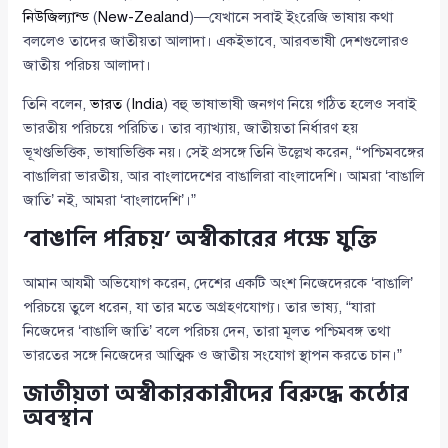
নিউজিল্যান্ড
(
New-Zealand
)—যেখানে সবাই ইংরেজি ভাষায় কথা
বললেও তাদের জাতীয়তা আলাদা। একইভাবে, আরবভাষী দেশগুলোরও
জাতীয় পরিচয় আলাদা।
তিনি বলেন,
ভারত
(
India
) বহু ভাষাভাষী জনগণ নিয়ে গঠিত হলেও সবাই
ভারতীয় পরিচয়ে পরিচিত। তার ব্যাখ্যায়, জাতীয়তা নির্ধারণ হয়
ভূখণ্ডভিত্তিক, ভাষাভিত্তিক নয়। সেই প্রসঙ্গে তিনি উল্লেখ করেন, “পশ্চিমবঙ্গের
বাঙালিরা ভারতীয়, আর বাংলাদেশের বাঙালিরা বাংলাদেশি। আমরা ‘বাঙালি
জাতি’ নই, আমরা ‘বাংলাদেশি’।”
‘বাঙালি পরিচয়’ অস্বীকারের পক্ষে যুক্তি
আমান আযমী অভিযোগ করেন, দেশের একটি অংশ নিজেদেরকে ‘বাঙালি’
পরিচয়ে তুলে ধরেন, যা তার মতে অগ্রহণযোগ্য। তার ভাষ্য, “যারা
নিজেদের ‘বাঙালি জাতি’ বলে পরিচয় দেন, তারা মূলত পশ্চিমবঙ্গ তথা
ভারতের সঙ্গে নিজেদের আত্মিক ও জাতীয় সংযোগ স্থাপন করতে চান।”
জাতীয়তা অস্বীকারকারীদের বিরুদ্ধে কঠোর
অবস্থান