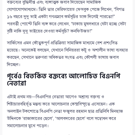
বক্তব্যের বুদ্ধিদীপ্ত এবং ব্যঙ্গাত্মক জবাব দিয়েছেন সামাজিক
যোগাযোগমাধ্যমে। তিনি তার ভেরিফায়েড ফেসবুক পেজে লিখেন, “বিগত
১৬ বছরে দুদু ভাই একটা গণপ্রস্রাব কর্মসূচির ডাক দিলেই পারতো!”
পরবর্তী পোস্টে তিনি ব্যঙ্গ করে লেখেন, “ঢাকায় মুষলধারে যেটা হচ্ছে সেটা
বৃষ্টি নাকি দুদু ভাইয়ের দেওয়া কর্মসূচি? কনফিউজড!”
সার্জিসের এমন কৌতুকপূর্ণ প্রতিক্রিয়া সামাজিক মাধ্যমে বেশ প্রশংসিত
হয়েছে। অনেকেই বলছেন, যেখানে সিনিয়ররা কটু ও অশালীন ভাষা ব্যবহার
করছেন, সেখানে তরুণরা অধিকতর সংযত এবং কৌশলী ভাষায় জবাব
দিচ্ছেন।
পূর্বেও বিতর্কিত বক্তব্যে আলোচিত বিএনপি
নেতারা
এটাই প্রথম নয়—বিএনপির নেতারা আগেও অশ্রাব্য বক্তব্য ও
শিষ্টাচারবহির্ভূত মন্তব্য করে আলোচনার কেন্দ্রবিন্দুতে এসেছেন। এক
অনলাইন টকশোতে বিএনপি নেতা ফজুলর রহমান ছাত্র প্রতিনিধি মিনহাজ
উদ্দিনকে ‘রাজাকারের ছেলে’, ‘আলবদরের ছেলে’ বলে সম্বোধন করে
সমালোচনার মুখে পড়েন।