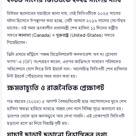
২০১৬ সালের ভিডিওকে ২০২৫ সালের দাবি
রিউমর স্ক্যানারের যাচাইয়ে জানা যায়, যেই ভিডিওটিকে ২০২৫ সালের
ঘটনা হিসেবে উপস্থাপন করা হচ্ছে, সেটি আসলে ২০১৬ সালের সেপ্টেম্বর
মাসের। ওই সময় তৎকালীন প্রধানমন্ত্রী শেখ হাসিনা ১১ দিনের রাষ্ট্রীয়
সফরে
কানাডা
(
Canada
) ও
যুক্তরাষ্ট্র
(
United-States
) সফরে
গিয়েছিলেন।
তিনি প্রথমে মন্ট্রিলে ‘পঞ্চম রিপ্লেনিশমেন্ট কনফারেন্স অব দ্য গ্লোবাল
ফান্ড’-এ (GF) অংশগ্রহণ করেন, এরপর জাতিসংঘ সাধারণ পরিষদের
অধিবেশনে যোগ দিতে নিউ ইয়র্কে যান। আলোচিত ভিডিওটি শেখ হাসিনার
নিউ ইয়র্কে পৌঁছানোর সময় ধারণ করা হয়।
ক্ষমতাচ্যুতি ও রাজনৈতিক প্রেক্ষাপট
গত বছরের (২০২৪) ৫ আগস্ট বৈষম্যবিরোধী ছাত্র আন্দোলনের মুখে শেখ
হাসিনা ক্ষমতা হারিয়ে ভারতে আশ্রয় নেন বলে বিভিন্ন সূত্রে জানানো হয়।
তারপর থেকে তার জনসম্মুখে আর দেখা যায়নি। এই প্রেক্ষাপটে ভিডিওটি
ছড়ানো হলে তা নিয়ে বিভ্রান্তি সৃষ্টি হয়।
যাচাই ছাড়াই ছড়ানো বিভ্রান্তিকর তথ্য