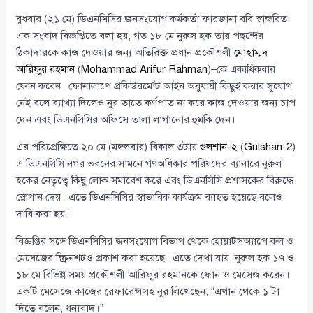
বুধবার (২১ মে) ডিএনসিসির জনসংযোগ কর্মকর্তা ফারজানা ববি স্বাক্ষরিত
এক সংবাদ বিজ্ঞপ্তিতে বলা হয়, গত ১৮ মে নুরুল হক তার পছন্দের
ঠিকাদারকে কাজ দেওয়ার জন্য অতিরিক্ত প্রধান প্রকৌশলী
মোহাম্মদ
আরিফুর রহমান
(
Mohammad Arifur Rahman
)–কে একাধিকবার
ফোন করেন। ফোনালাপে প্রকিউরমেন্ট আইন অনুযায়ী কিছুই করার সুযোগ
নেই বলে ব্যাখ্যা দিলেও নুর তাতে কর্ণপাত না করে কাজ দেওয়ার জন্য চাপ
দেন এবং ডিএনসিসির অফিসে তালা লাগানোর হুমকি দেন।
এর পরিপ্রেক্ষিতে ২০ মে (মঙ্গলবার) বিকাল ৩টায়
গুলশান-২
(
Gulshan-2
)
এ ডিএনসিসি নগর ভবনের সামনে গণঅধিকার পরিষদের ব্যানারে নুরুল
হকের নেতৃত্বে কিছু লোক সমাবেশ করে এবং ডিএনসিসি প্রশাসকের বিরুদ্ধে
স্লোগান দেয়। এতে ডিএনসিসির স্বাভাবিক কার্যক্রম ব্যাহত হয়েছে বলেও
দাবি করা হয়।
বিজ্ঞপ্তির সঙ্গে ডিএনসিসির জনসংযোগ বিভাগ থেকে হোয়াটসঅ্যাপে কল ও
মেসেজের স্ক্রিনশটও প্রকাশ করা হয়েছে। এতে দেখা যায়, নুরুল হক ১৭ ও
১৮ মে বিভিন্ন সময় প্রকৌশলী আরিফুর রহমানকে ফোন ও মেসেজ করেন।
একটি মেসেজে কাজের রেফারেন্সসহ নুর লিখেছেন, “এখান থেকে ১ টা
দিতে বলেন, ধন্যবাদ।”