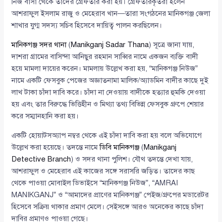
নিজ বাসা থেকে তাদের গ্রেফতার করা হয়। গ্রেফতারকৃতরা হলেন
আশরাফুল ইসলাম রাজু ও মেহেরাব খান—তারা সংগঠনের মানিকগঞ্জ জেলা
শাখার যুগ্ম সদস্য সচিব হিসেবে দায়িত্ব পালন করছিলেন।
মানিকগঞ্জ সদর থানা
(
Manikganj Sadar Thana
) সূত্রে জানা যায়,
দাশরা গ্রামের বাসিন্দা আনিছুর রহমান সাব্বির নামে একজন ব্যক্তি বাদী
হয়ে মামলা দায়ের করেন। মামলায় উল্লেখ করা হয়, “মানিকগঞ্জ নিউজ”
নামে একটি ফেসবুক পেজের অজ্ঞাতনামা মালিক/অ্যাডমিন বাদীর কাছে দুই
লাখ টাকা চাঁদা দাবি করে। চাঁদা না দেওয়ায় বাদীকে হত্যার হুমকি দেওয়া
হয় এবং তার বিরুদ্ধে ভিত্তিহীন ও মিথ্যা তথ্য বিভিন্ন ফেসবুক গ্রুপে শেয়ার
করে সম্মানহানি করা হয়।
একটি হোয়াটসঅ্যাপ নম্বর থেকে এই চাঁদা দাবি করা হয় বলে অভিযোগে
উল্লেখ করা হয়েছে। তদন্তে নামে
ডিবি মানিকগঞ্জ
(
Manikganj
Detective Branch
) ও সদর থানা পুলিশ। যৌথ তদন্তে দেখা যায়,
আশরাফুল ও মেহেরাব এই কাজের সঙ্গে সরাসরি জড়িত। তাদের কাছ
থেকে পাওয়া মোবাইল ডিভাইসে “মানিকগঞ্জ নিউজ”, “AMRAI
MANIKGANJ” ও “আমাদের প্রাণের মানিকগঞ্জ” পেইজ/গ্রুপের মডারেটর
হিসেবে সক্রিয় থাকার প্রমাণ মেলে। সেইসঙ্গে আরও অনেকের কাছে চাঁদা
দাবির প্রমাণও পাওয়া গেছে।