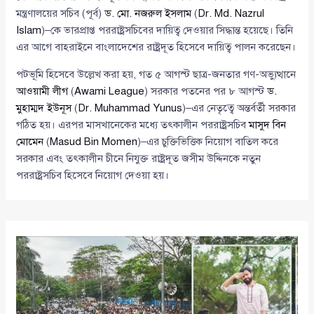
মন্ত্রণালয়ের সচিব (পূর্ব)
ড. মো. নজরুল ইসলাম
(
Dr. Md. Nazrul
Islam
)–কে ভারপ্রাপ্ত পররাষ্ট্রসচিবের দায়িত্ব দেওয়ার সিদ্ধান্ত হয়েছে। তিনি
এর আগে বাহরাইনে বাংলাদেশের রাষ্ট্রদূত হিসেবে দায়িত্ব পালন করেছেন।
পটভূমি হিসেবে উল্লেখ করা হয়, গত ৫ আগস্ট ছাত্র-জনতার গণ-অভ্যুত্থানে
আওয়ামী লীগ
(
Awami League
) সরকার পতনের পর ৮ আগস্ট
ড.
মুহাম্মদ ইউনূস
(
Dr. Muhammad Yunus
)–এর নেতৃত্বে অন্তর্বর্তী সরকার
গঠিত হয়। এরপর মাসখানেকের মধ্যে তৎকালীন পররাষ্ট্রসচিব
মাসুদ বিন
মোমেন
(
Masud Bin Momen
)–এর চুক্তিভিত্তিক নিয়োগ বাতিল করে
সরকার এবং তৎকালীন চীনে নিযুক্ত রাষ্ট্রদূত জসীম উদ্দিনকে নতুন
পররাষ্ট্রসচিব হিসেবে নিয়োগ দেওয়া হয়।