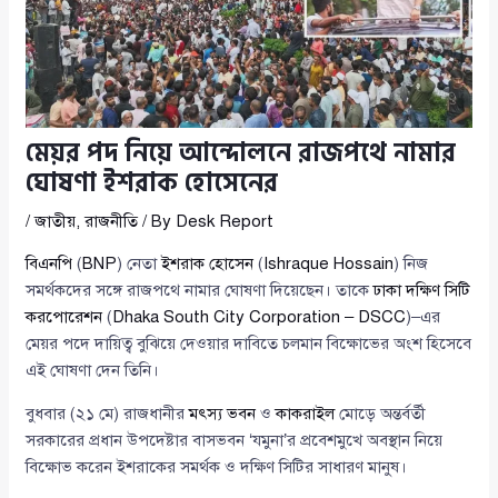
মেয়র পদ নিয়ে আন্দোলনে রাজপথে নামার
ঘোষণা ইশরাক হোসেনের
/
জাতীয়
,
রাজনীতি
/ By
Desk Report
বিএনপি
(
BNP
) নেতা
ইশরাক হোসেন
(
Ishraque Hossain
) নিজ
সমর্থকদের সঙ্গে রাজপথে নামার ঘোষণা দিয়েছেন। তাকে
ঢাকা দক্ষিণ সিটি
করপোরেশন
(
Dhaka South City Corporation – DSCC
)–এর
মেয়র পদে দায়িত্ব বুঝিয়ে দেওয়ার দাবিতে চলমান বিক্ষোভের অংশ হিসেবে
এই ঘোষণা দেন তিনি।
বুধবার (২১ মে) রাজধানীর
মৎস্য ভবন
ও
কাকরাইল
মোড়ে অন্তর্বর্তী
সরকারের প্রধান উপদেষ্টার বাসভবন ‘যমুনা’র প্রবেশমুখে অবস্থান নিয়ে
বিক্ষোভ করেন ইশরাকের সমর্থক ও দক্ষিণ সিটির সাধারণ মানুষ।