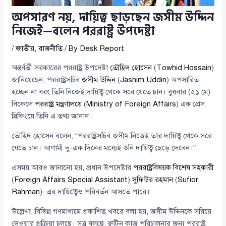
অপসারণ নয়, দায়িত্ব ছাড়ছেন জসীম উদ্দিন
নিজেই—বলেন পররাষ্ট্র উপদেষ্টা
/
জাতীয়
,
রাজনীতি
/ By
Desk Report
অন্তর্বর্তী সরকারের পররাষ্ট্র উপদেষ্টা
তৌহিদ হোসেন
(
Towhid Hossain
)
জানিয়েছেন, পররাষ্ট্রসচিব
জসীম উদ্দিন
(
Jashim Uddin
) অপসারিত
হচ্ছেন না বরং তিনি নিজেই দায়িত্ব থেকে সরে যেতে চান। বুধবার (২১ মে)
বিকেলে
পররাষ্ট্র মন্ত্রণালয়ে
(
Ministry of Foreign Affairs
) এক প্রেস
ব্রিফিংয়ে তিনি এ তথ্য জানান।
তৌহিদ হোসেন বলেন, “পররাষ্ট্রসচিব জসীম নিজেই তার দায়িত্ব থেকে সরে
যেতে চান। আগামী দু-এক দিনের মধ্যেই উনি দায়িত্ব ছেড়ে দেবেন।”
এসময় আরও জানানো হয়, প্রধান উপদেষ্টার
পররাষ্ট্রবিষয়ক বিশেষ সহকারী
(
Foreign Affairs Special Assistant
)
সুফিউর রহমান
(
Sufior
Rahman
)–এর দায়িত্বেও পরিবর্তন আসতে পারে।
উল্লেখ্য, বিভিন্ন গণমাধ্যমে প্রকাশিত খবরে বলা হয়, জসীম উদ্দিনকে সরিয়ে
দেওয়ার প্রক্রিয়া চলছে। সূত্র বলছে, রুটিন কাজ পরিচালনার জন্য পররাষ্ট্র