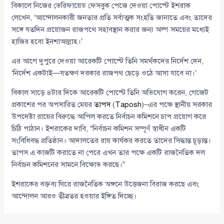
বিকালে নিজের ভেরিফায়েড ফেসবুক পেজে দেওয়া পোস্টে ইশরাক
লেখেন, ‘আন্দোলনকারী জনতার প্রতি সর্বাত্মক সংহতি জানাতে এবং তাদের
সঙ্গে যতদিন প্রয়োজন রাজপথে সহাবস্থান করার জন্য অল্প সময়ের মধ্যেই
হাজির হবো ইনশাআল্লাহ।’
এর আগে দুপুরে দেওয়া আরেকটি পোস্টে তিনি সমর্থকদের নির্দেশ দেন,
‘নির্দেশ একটাই—যতক্ষণ দরকার রাজপথ ছেড়ে ওঠে আসা যাবে না।’
বিকাল সাড়ে ৪টার দিকে আরেকটি পোস্টে তিনি অভিযোগ করেন, গেজেট
প্রকাশের পর অপসারিত মেয়র
তাপস
(
Taposh
)–এর পক্ষে স্থানীয় সরকার
উপদেষ্টা রায়ের বিরুদ্ধে আপিল করতে নির্বাচন কমিশনে চাপ প্রয়োগ করে
চিঠি পাঠান। ইশরাকের দাবি, “নির্বাচন কমিশন সম্পূর্ণ স্বাধীন একটি
সংবিধিবদ্ধ প্রতিষ্ঠান। আদালতের রায় কার্যকর করতে তাদের সিদ্ধান্ত চূড়ান্ত।
তাপস এ কাজটি করাতে না পেরে এখন তার পক্ষে একটি রাজনৈতিক দল
নির্বাচন কমিশনের সামনে বিক্ষোভ করছে।”
ইশরাকের বক্তব্য ঘিরে রাজনৈতিক অঙ্গনে উত্তেজনা বিরাজ করছে এবং
আন্দোলন আরও তীব্রতর হওয়ার ইঙ্গিত দিচ্ছে।