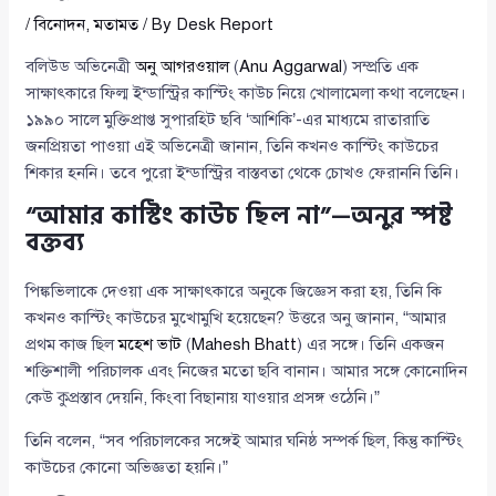
/
বিনোদন
,
মতামত
/ By
Desk Report
বলিউড অভিনেত্রী
অনু আগরওয়াল
(
Anu Aggarwal
) সম্প্রতি এক
সাক্ষাৎকারে ফিল্ম ইন্ডাস্ট্রির কাস্টিং কাউচ নিয়ে খোলামেলা কথা বলেছেন।
১৯৯০ সালে মুক্তিপ্রাপ্ত সুপারহিট ছবি ‘আশিকি’-এর মাধ্যমে রাতারাতি
জনপ্রিয়তা পাওয়া এই অভিনেত্রী জানান, তিনি কখনও কাস্টিং কাউচের
শিকার হননি। তবে পুরো ইন্ডাস্ট্রির বাস্তবতা থেকে চোখও ফেরাননি তিনি।
“আমার কাস্টিং কাউচ ছিল না”—অনুর স্পষ্ট
বক্তব্য
পিঙ্কভিলাকে দেওয়া এক সাক্ষাৎকারে অনুকে জিজ্ঞেস করা হয়, তিনি কি
কখনও কাস্টিং কাউচের মুখোমুখি হয়েছেন? উত্তরে অনু জানান, “আমার
প্রথম কাজ ছিল
মহেশ ভাট
(
Mahesh Bhatt
) এর সঙ্গে। তিনি একজন
শক্তিশালী পরিচালক এবং নিজের মতো ছবি বানান। আমার সঙ্গে কোনোদিন
কেউ কুপ্রস্তাব দেয়নি, কিংবা বিছানায় যাওয়ার প্রসঙ্গ ওঠেনি।”
তিনি বলেন, “সব পরিচালকের সঙ্গেই আমার ঘনিষ্ঠ সম্পর্ক ছিল, কিন্তু কাস্টিং
কাউচের কোনো অভিজ্ঞতা হয়নি।”