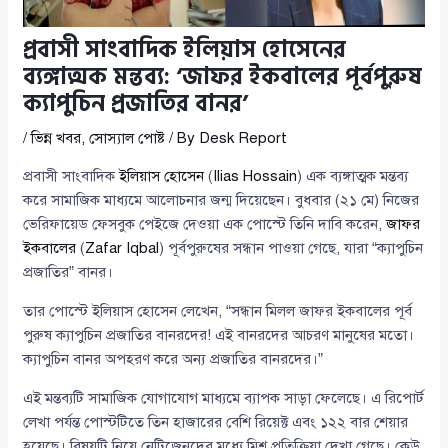
প্রবাসী সাংবাদিক ইলিয়াস হোসেনের
ব্যঙ্গাত্মক মন্তব্য: ‘জাফর ইকবালের পূর্বপুরুষ
ক্যাপুচিন প্রজাতির বানর’
/
ভিন্ন খবর
,
সোস্যাল পোষ্ট
/ By
Desk Report
প্রবাসী সাংবাদিক
ইলিয়াস হোসেন
(
Ilias Hossain
) এক ব্যঙ্গাত্মক মন্তব্য
করে সামাজিক মাধ্যমে আলোচনার জন্ম দিয়েছেন। বুধবার (২১ মে) নিজের
ভেরিফায়েড ফেসবুক পেইজে দেওয়া এক পোস্টে তিনি দাবি করেন,
জাফর
ইকবালের
(
Zafar Iqbal
) পূর্বপুরুষের সন্ধান পাওয়া গেছে, যারা “ক্যাপুচিন
প্রজাতির” বানর।
তার পোস্টে ইলিয়াস হোসেন লেখেন, “সন্ধান মিলল জাফর ইকবালের পূর্ব
পুরুষ ক্যাপুচিন প্রজাতির বানরদের! এই বানরদের আচরণ মানুষের মতো।
ক্যাপুচিন বানর অপহরণ করে অন্য প্রজাতির বানরদের।”
এই মন্তব্যটি সামাজিক যোগাযোগ মাধ্যমে ব্যাপক সাড়া ফেলেছে। এ রিপোর্ট
লেখা পর্যন্ত পোস্টটিতে তিন হাজারের বেশি রিয়েক্ট এবং ১২২ বার শেয়ার
হয়েছে। বিষয়টি নিয়ে নেটিজেনদের মধ্যে মিশ্র প্রতিক্রিয়া দেখা গেছে। কেউ