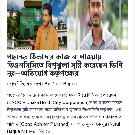
পছন্দের ঠিকাদার কাজ না পাওয়ায়
ডিএনসিসিতে বিশৃঙ্খলা সৃষ্টি করেছেন ভিপি
নুর—অভিযোগ কর্তৃপক্ষের
/
রাজনীতি
,
সারাদেশ
/ By
Desk Report
পছন্দের ঠিকাদারকে কাজ না দেওয়ায়
ঢাকা উত্তর সিটি করপোরেশন
(
DNCC – Dhaka North City Corporation
) নগর ভবনের সামনে
বিশৃঙ্খলা সৃষ্টি করেছেন বলে অভিযোগ তুলেছে ডিএনসিসি কর্তৃপক্ষ। এই
অভিযোগ করা হয়েছে ঢাকা বিশ্ববিদ্যালয়ের সাবেক ভিপি ও
গণঅধিকার
পরিষদ
(
Gono Adhikar Parishad
) সভাপতি
নুরুল হক নুর
(
Nurul
Haque Nur
)–এর বিরুদ্ধে।