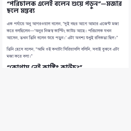
“পরিচালক এলেই বলেন শুয়ে পড়ুন”—মজার
ছলে মন্তব্য
এক পর্যায়ে অনু আগরওয়াল বলেন, “দুই বছর আগে আমার এজেন্ট মজা
করে বলছিলেন—‘অনুর নিজস্ব কাস্টিং কাউচ আছে। পরিচালক যখন
আসেন, তখন তিনি বলেন শুয়ে পড়ুন।’ এটা অবশ্য শুধুই রসিকতা ছিল।”
তিনি হেসে বলেন, “আমি ওই কথাটা সিরিয়াসলি বলিনি, সবাই বুঝবে এটা
মজা করে বলা।”
“কোথায় নেই কাস্টিং কাউচ?”
কেবল বলিউড নয়, সমাজের বিভিন্ন স্তরে কাস্টিং কাউচের অস্তিত্ব রয়েছে
বলেও মত দেন অনু। তার ভাষায়, “কোথায় নেই কাস্টিং কাউচ? ব্যাঙ্ক,
কর্পোরেট হাউজ—সব জায়গাতেই রয়েছে। জীবন শুরু থেকেই পুরুষ ও
নারীর সম্পর্ক ছিল এবং থাকবে—এটাই ইতিহাস।”
তিনি বলেন, “খারাপ তখনই হয়, যখন কেউ নিজের সম্ভাবনাকে কাজে
লাগায় না। কাস্টিং কাউচের বিষয়টি তখনই সমস্যার যখন তা জোর করে বা
প্রতারণার মাধ্যমে হয়।”