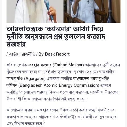
আমলাতন্ত্রকে ‘ক্যানসার’ আখ্যা দিয়ে
দুর্নীতি অনুসন্ধানে প্রশ্ন তুললেন ফরহাদ
মজহার
/
জাতীয়
,
রাজনীতি
/ By
Desk Report
কবি ও লেখক
ফরহাদ মজহার
(
Farhad Mazhar
) আমলাদের দুর্নীতি কেন
খুঁজে বের করা হচ্ছে না, সেই প্রশ্ন তুলেছেন। বুধবার (২১ মে) রাজধানীর
আগারগাঁও
(
Agargaon
) এলাকায় অবস্থিত
বাংলাদেশ পরমাণু শক্তি
কমিশন
(
Bangladesh Atomic Energy Commission
) প্রাঙ্গণে
অনুষ্ঠিত ‘বাংলাদেশ পরমাণু বিজ্ঞান গবেষণার সম্ভাবনা, সংকট ও উত্তরণের
উপায়’ শীর্ষক আলোচনা সভায় তিনি এই মন্তব্য করেন।
আলোচনায় ফরহাদ মজহার বলেন, “বিজ্ঞান চর্চা করার জন্য বিজ্ঞানীদের
ক্ষমতা থাকতে হবে। রাষ্ট্রকে গণ সার্বভৌমত্বের প্রয়োজনীয়তা বুঝতে হবে
এবং বিশ্বাস করতে হবে।”