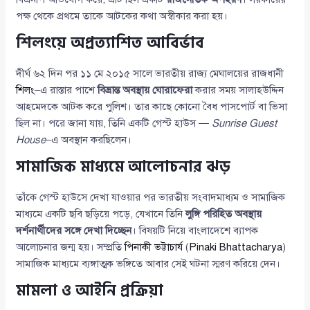
পক্ষ থেকে প্রথমে তাকে আটকের কথা অস্বীকার করা হয়।
শিলংয়ে অপ্রত্যাশিত আবির্ভাব
দীর্ঘ ৬২ দিন পর ১১ মে ২০১৫ সালে ভারতীয় রাজ্য মেঘালয়ের রাজধানী
শিলং
–এ রাস্তার পাশে
বিভ্রান্ত অবস্থায় ঘোরাফেরা
করার সময় সালাহউদ্দিন
আহমেদকে আটক করে পুলিশ। তার কাছে কোনো বৈধ পাসপোর্ট বা ভিসা
ছিল না। পরে জানা যায়, তিনি একটি গেস্ট হাউস —
Sunrise Guest
House
–এ অবস্থান করছিলেন।
সামাজিক মাধ্যমে আলোচনার ঝড়
তাঁকে গেস্ট হাউসে দেখা যাওয়ার পর ভারতীয় সংবাদমাধ্যম ও সামাজিক
মাধ্যমে একটি ছবি ছড়িয়ে পড়ে, যেখানে তিনি
লুঙ্গি পরিহিত অবস্থায়
দর্শনার্থীদের সঙ্গে দেখা দিচ্ছেন
। বিষয়টি নিয়ে বাংলাদেশে ব্যাপক
আলোচনার জন্ম হয়। সম্প্রতি
পিনাকী ভট্টাচার্য
(
Pinaki Bhattacharya
)
সামাজিক মাধ্যমে ব্যঙ্গাত্মক ভঙ্গিতে আবার সেই ঘটনা স্মরণ করিয়ে দেন।
মামলা ও আইনি প্রক্রিয়া