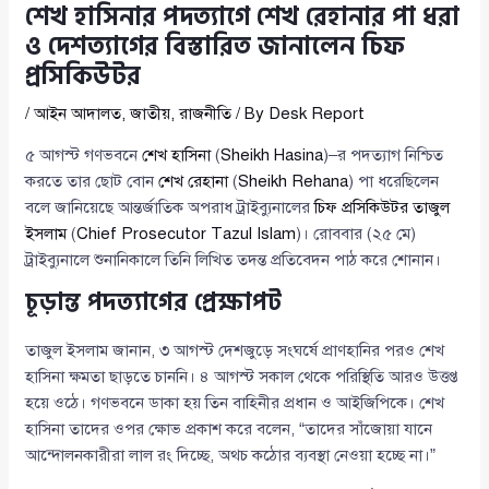
শেখ হাসিনার পদত্যাগে শেখ রেহানার পা ধরা
ও দেশত্যাগের বিস্তারিত জানালেন চিফ
প্রসিকিউটর
/
আইন আদালত
,
জাতীয়
,
রাজনীতি
/ By
Desk Report
৫ আগস্ট গণভবনে
শেখ হাসিনা
(
Sheikh Hasina
)–র পদত্যাগ নিশ্চিত
করতে তার ছোট বোন
শেখ রেহানা
(
Sheikh Rehana
) পা ধরেছিলেন
বলে জানিয়েছে আন্তর্জাতিক অপরাধ ট্রাইব্যুনালের
চিফ প্রসিকিউটর তাজুল
ইসলাম
(
Chief Prosecutor Tazul Islam
)। রোববার (২৫ মে)
ট্রাইব্যুনালে শুনানিকালে তিনি লিখিত তদন্ত প্রতিবেদন পাঠ করে শোনান।
চূড়ান্ত পদত্যাগের প্রেক্ষাপট
তাজুল ইসলাম জানান, ৩ আগস্ট দেশজুড়ে সংঘর্ষে প্রাণহানির পরও শেখ
হাসিনা ক্ষমতা ছাড়তে চাননি। ৪ আগস্ট সকাল থেকে পরিস্থিতি আরও উত্তপ্ত
হয়ে ওঠে। গণভবনে ডাকা হয় তিন বাহিনীর প্রধান ও আইজিপিকে। শেখ
হাসিনা তাদের ওপর ক্ষোভ প্রকাশ করে বলেন, “তাদের সাঁজোয়া যানে
আন্দোলনকারীরা লাল রং দিচ্ছে, অথচ কঠোর ব্যবস্থা নেওয়া হচ্ছে না।”