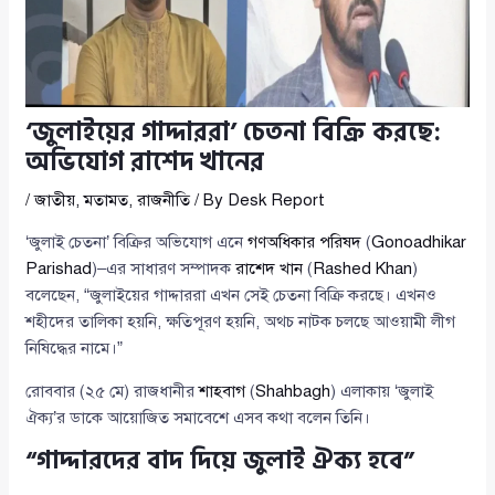
‘জুলাইয়ের গাদ্দাররা’ চেতনা বিক্রি করছে:
অভিযোগ রাশেদ খানের
/
জাতীয়
,
মতামত
,
রাজনীতি
/ By
Desk Report
‘জুলাই চেতনা’ বিক্রির অভিযোগ এনে
গণঅধিকার পরিষদ
(
Gonoadhikar
Parishad
)–এর সাধারণ সম্পাদক
রাশেদ খান
(
Rashed Khan
)
বলেছেন, “জুলাইয়ের গাদ্দাররা এখন সেই চেতনা বিক্রি করছে। এখনও
শহীদের তালিকা হয়নি, ক্ষতিপূরণ হয়নি, অথচ নাটক চলছে আওয়ামী লীগ
নিষিদ্ধের নামে।”
রোববার (২৫ মে) রাজধানীর
শাহবাগ
(
Shahbagh
) এলাকায় ‘জুলাই
ঐক্য’র ডাকে আয়োজিত সমাবেশে এসব কথা বলেন তিনি।
“গাদ্দারদের বাদ দিয়ে জুলাই ঐক্য হবে”