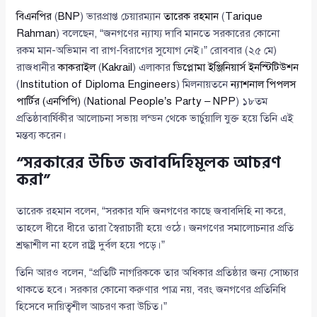
বিএনপির
(
BNP
) ভারপ্রাপ্ত চেয়ারম্যান
তারেক রহমান
(
Tarique
Rahman
) বলেছেন, “জনগণের ন্যায্য দাবি মানতে সরকারের কোনো
রকম মান-অভিমান বা রাগ-বিরাগের সুযোগ নেই।” রোববার (২৫ মে)
রাজধানীর
কাকরাইল
(
Kakrail
) এলাকার
ডিপ্লোমা ইঞ্জিনিয়ার্স ইনস্টিটিউশন
(
Institution of Diploma Engineers
) মিলনায়তনে
ন্যাশনাল পিপলস
পার্টির (এনপিপি)
(
National People’s Party – NPP
) ১৮তম
প্রতিষ্ঠাবার্ষিকীর আলোচনা সভায় লন্ডন থেকে ভার্চুয়ালি যুক্ত হয়ে তিনি এই
মন্তব্য করেন।
“সরকারের উচিত জবাবদিহিমূলক আচরণ
করা”
তারেক রহমান বলেন, “সরকার যদি জনগণের কাছে জবাবদিহি না করে,
তাহলে ধীরে ধীরে তারা স্বৈরাচারী হয়ে ওঠে। জনগণের সমালোচনার প্রতি
শ্রদ্ধাশীল না হলে রাষ্ট্র দুর্বল হয়ে পড়ে।”
তিনি আরও বলেন, “প্রতিটি নাগরিককে তার অধিকার প্রতিষ্ঠার জন্য সোচ্চার
থাকতে হবে। সরকার কোনো করুণার পাত্র নয়, বরং জনগণের প্রতিনিধি
হিসেবে দায়িত্বশীল আচরণ করা উচিত।”