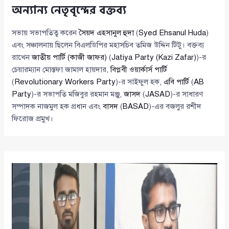
অন্যান্য নেতৃবৃন্দের বক্তব্য
সভায় সভাপতিত্ব করেন
সৈয়দ এহসানুল হুদা
(
Syed Ehsanul Huda
)
এবং সঞ্চালনায় ছিলেন বিএলডিপির মহাসচিব তমিজ উদ্দিন টিটু। বক্তব্য
রাখেন
জাতীয় পার্টি (কাজী জাফর)
(
Jatiya Party (Kazi Zafar)
)-র
চেয়ারম্যান মোস্তফা জামাল হায়দার,
বিপ্লবী ওয়ার্কার্স পার্টি
(
Revolutionary Workers Party
)-র সাইফুল হক,
এবি পার্টি
(
AB
Party
)-র সভাপতি মজিবুর রহমান মঞ্জু,
জাসদ
(
JASAD
)-র সাধারণ
সম্পাদক নাজমুল হক প্রধান এবং
বাসদ
(
BASAD
)-এর বজলুর রশীদ
ফিরোজ প্রমুখ।