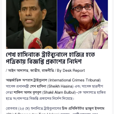
শেখ হাসিনাকে ট্রাইব্যুনালে হাজির হতে
পত্রিকায় বিজ্ঞপ্তি প্রকাশের নির্দেশ
/
আইন আদালত
,
জাতীয়
,
রাজনীতি
/ By
Desk Report
আন্তর্জাতিক অপরাধ ট্রাইব্যুনাল
(
International Crimes Tribunal
)
সাবেক প্রধানমন্ত্রী
শেখ হাসিনা
(
Sheikh Hasina
) এবং সাবেক ছাত্রলীগ
নেতা
শাকিল আলম বুলবুল
(
Shakil Alam Bulbul
)–কে আদালতে হাজির
হতে সংবাদপত্রে বিজ্ঞপ্তি প্রকাশের নির্দেশ দিয়েছে।
রোববার (২৫ মে) শুনানিতে ট্রাইব্যুনালের
চিফ প্রসিকিউটর তাজুল ইসলাম