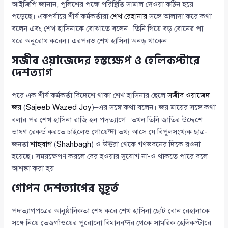
আইজিপি জানান, পুলিশের পক্ষে পরিস্থিতি সামাল দেওয়া কঠিন হয়ে
পড়েছে। একপর্যায়ে শীর্ষ কর্মকর্তারা
শেখ রেহানার
সঙ্গে আলাদা করে কথা
বলেন এবং শেখ হাসিনাকে বোঝাতে বলেন। তিনি গিয়ে বড় বোনের পা
ধরে অনুরোধ করেন। এরপরও শেখ হাসিনা অনড় থাকেন।
সজীব ওয়াজেদের হস্তক্ষেপ ও হেলিকপ্টারে
দেশত্যাগ
পরে এক শীর্ষ কর্মকর্তা বিদেশে থাকা শেখ হাসিনার ছেলে
সজীব ওয়াজেদ
জয়
(
Sajeeb Wazed Joy
)–এর সঙ্গে কথা বলেন। জয় মায়ের সঙ্গে কথা
বলার পর শেখ হাসিনা রাজি হন পদত্যাগে। তখন তিনি জাতির উদ্দেশে
ভাষণ রেকর্ড করতে চাইলেও গোয়েন্দা তথ্য আসে যে বিপুলসংখ্যক ছাত্র-
জনতা
শাহবাগ
(
Shahbagh
) ও উত্তরা থেকে গণভবনের দিকে রওনা
হয়েছে। সময়ক্ষেপণ করলে বের হওয়ার সুযোগ না-ও থাকতে পারে বলে
আশঙ্কা করা হয়।
গোপন দেশত্যাগের মুহূর্ত
পদত্যাগপত্রের আনুষ্ঠানিকতা শেষ করে শেখ হাসিনা ছোট বোন রেহানাকে
সঙ্গে নিয়ে তেজগাঁওয়ের পুরোনো বিমানবন্দর থেকে সামরিক হেলিকপ্টারে