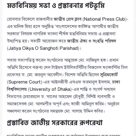
মতবিনিময় সভা ও প্রস্তাবনার পটভূমি
রোববার বিকেলে রাজধানীর
জাতীয় প্রেস ক্লাব
(
National Press Club
)-
এর মানিক মিয়া হলে অনুষ্ঠিত ‘বাংলাদেশের কাঙ্ক্ষিত আগামীর জাতীয়
সরকার’ বিষয়ক নাগরিক ভাবনা শীর্ষক মতবিনিময় সভায় এ প্রস্তাবনা
উত্থাপিত হয়। সভাটি আয়োজন করে
জাতীয় ঐক্য ও সংহতি পরিষদ
(
Jatiya Oikya O Sanghoti Parishad
)।
সভায় সভাপতিত্ব করেন সংগঠনের আহ্বায়ক মো. নাজিমুল হক। প্রধান
অতিথি হিসেবে বক্তব্য দেন টাইমস ইউনিভার্সিটির বিজনেস ফ্যাকাল্টির ডিন
প্রফেসর ড. মো. জয়নুল আবেদীন। বিশেষ অতিথি ছিলেন
সুপ্রিমকোর্ট
(
Supreme Court
)-এর আইনজীবী এসএফ ফরমানুল ইসলাম,
ঢাকা
বিশ্ববিদ্যালয়
(
University of Dhaka
)-এর শান্তি ও সংঘর্ষ অধ্যয়ন
বিভাগের চেয়ারম্যান ড. সাবের আহমেদ চৌধুরী, বিশিষ্ট ব্যবসায়ী ও
সমাজসেবক মো. আলমগীর অপূর্ব এবং কাজী আমিনুল করিম। অনুষ্ঠান
সঞ্চালনা করেন সংগঠনের সমন্বয়ক মো. সালাহ উদ্দিন কবির।
প্রস্তাবিত জাতীয় সরকারের রূপরেখা