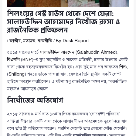
শিলংয়ের গেস্ট হাউস থেকে দেশে ফেরা:
সালাহউদ্দিন আহমেদের নিখোঁজ রহস্য ও
রাজনৈতিক প্রতিফলন
/
জাতীয়
,
মতামত
,
রাজনীতি
/ By
Desk Report
২০১৫ সালের মার্চে
সালাহউদ্দিন আহমেদ
(
Salahuddin Ahmed
),
বিএনপি
(
BNP
)–র যুগ্ম মহাসচিব ও সাবেক প্রতিমন্ত্রী, ঢাকার উত্তরার একটি
বাসা থেকে রহস্যজনকভাবে নিখোঁজ হন। প্রায় দুই মাস পর ভারতের
শিলং
(
Shillong
) শহরে তাঁকে পাওয়া যায়, যেখানে তিনি স্থানীয় একটি গেস্ট
হাউসে অবস্থান করছিলেন। এ ঘটনা শুধু রাজনৈতিক অঙ্গন নয়, আন্তর্জাতিক
মহলেও আলোড়ন তোলে।
নিখোঁজের অভিযোগ
২০১৫ সালের ৯ মার্চ রাত ১০টার দিকে কয়েকজন ‘গোয়েন্দা পরিচয়ে’
ব্যক্তিরা উত্তরার একটি বাসা থেকে সালাহউদ্দিন আহমেদকে তুলে নিয়ে যায়
বলে তাঁর স্ত্রী অভিযোগ করেন। পরদিন থেকেই তার কোনো খোঁজ মেলেনি।
বিএনপি অভিযোগ করে, এটি ছিল একটি
রাজনৈতিক অপহরণ
। সরকারের