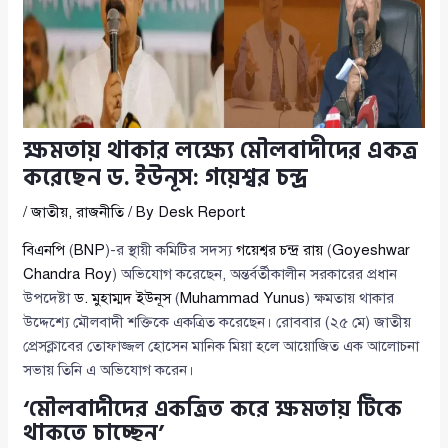
ক্ষমতায় থাকার লক্ষ্যে মৌলবাদীদের একত্র
করেছেন ড. ইউনূস: গয়েশ্বর চন্দ্র
/
জাতীয়
,
রাজনীতি
/ By
Desk Report
বিএনপি
(
BNP
)-র স্থায়ী কমিটির সদস্য
গয়েশ্বর চন্দ্র রায়
(
Goyeshwar
Chandra Roy
) অভিযোগ করেছেন, অন্তর্বর্তীকালীন সরকারের প্রধান
উপদেষ্টা
ড. মুহাম্মদ ইউনূস
(
Muhammad Yunus
) ক্ষমতায় থাকার
উদ্দেশ্যে মৌলবাদী শক্তিকে একত্রিত করেছেন। রোববার (২৫ মে) জাতীয়
প্রেসক্লাবের তোফাজ্জল হোসেন মানিক মিয়া হলে আয়োজিত এক আলোচনা
সভায় তিনি এ অভিযোগ করেন।
‘মৌলবাদীদের একত্রিত করে ক্ষমতায় টিকে
থাকতে চাচ্ছেন’