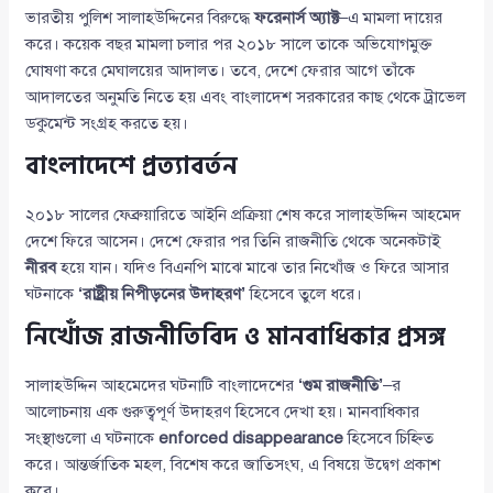
ভারতীয় পুলিশ সালাহউদ্দিনের বিরুদ্ধে
ফরেনার্স অ্যাক্ট
–এ মামলা দায়ের
করে। কয়েক বছর মামলা চলার পর ২০১৮ সালে তাকে অভিযোগমুক্ত
ঘোষণা করে মেঘালয়ের আদালত। তবে, দেশে ফেরার আগে তাঁকে
আদালতের অনুমতি নিতে হয় এবং বাংলাদেশ সরকারের কাছ থেকে ট্রাভেল
ডকুমেন্ট সংগ্রহ করতে হয়।
বাংলাদেশে প্রত্যাবর্তন
২০১৮ সালের ফেব্রুয়ারিতে আইনি প্রক্রিয়া শেষ করে সালাহউদ্দিন আহমেদ
দেশে ফিরে আসেন। দেশে ফেরার পর তিনি রাজনীতি থেকে অনেকটাই
নীরব
হয়ে যান। যদিও বিএনপি মাঝে মাঝে তার নিখোঁজ ও ফিরে আসার
ঘটনাকে
‘রাষ্ট্রীয় নিপীড়নের উদাহরণ’
হিসেবে তুলে ধরে।
নিখোঁজ রাজনীতিবিদ ও মানবাধিকার প্রসঙ্গ
সালাহউদ্দিন আহমেদের ঘটনাটি বাংলাদেশের
‘গুম রাজনীতি’
–র
আলোচনায় এক গুরুত্বপূর্ণ উদাহরণ হিসেবে দেখা হয়। মানবাধিকার
সংস্থাগুলো এ ঘটনাকে
enforced disappearance
হিসেবে চিহ্নিত
করে। আন্তর্জাতিক মহল, বিশেষ করে জাতিসংঘ, এ বিষয়ে উদ্বেগ প্রকাশ
করে।