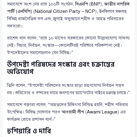
সমাবেশে অংশ নেয় প্রায় ১০০টি সংগঠন,
বিএনপি
(
BNP
),
জাতীয় নাগরিক
পার্টি (এনসিপি)
(
National Citizen Party – NCP
), ইনকিলাব মঞ্চসহ
বিভিন্ন রাজনৈতিক দল এবং জুলাই অভ্যুত্থানে শহীদ ও আহত পরিবারের
সদস্যরা।
রাশেদ খান বলেন, “প্রায় ১০ মাসেও সরকারের কোনো উল্লেখযোগ্য সাফল্য
নেই। বিচার, নির্বাচন, সংস্কার—কোনোটিরই পরিষ্কার পরিকল্পনা নেই।
উপদেষ্টাদের সমালোচনাও যেন নিষিদ্ধ।”
উপদেষ্টা পরিষদের সংস্কার এবং চক্রান্তের
অভিযোগ
তিনি বলেন, “উপদেষ্টা পরিষদের সংস্কার ছাড়া গ্রহণযোগ্য নির্বাচন সম্ভব
নয়। করিডোর ও বন্দরের নামে জনগণের ম্যান্ডেটের বাইরে চক্রান্ত চলছে।”
সমাবেশে বক্তারা বলেন, “আহতদের চিকিৎসা নিশ্চিত হয়নি, শহীদ পরিবার
উপেক্ষিত। নিষিদ্ধ ঘোষণার পরও
আওয়ামী লীগ
(
Awami League
) এর
কার্যক্রম রোধে প্রশাসন ব্যর্থ।”
হুশিয়ারি ও দাবি