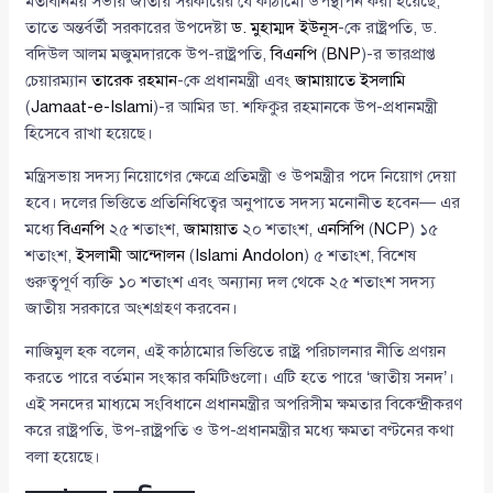
মতবিনিময় সভায় জাতীয় সরকারের যে কাঠামো উপস্থাপন করা হয়েছে,
তাতে অন্তর্বর্তী সরকারের উপদেষ্টা
ড. মুহাম্মদ ইউনূস
-কে রাষ্ট্রপতি, ড.
বদিউল আলম মজুমদারকে উপ-রাষ্ট্রপতি,
বিএনপি
(
BNP
)-র ভারপ্রাপ্ত
চেয়ারম্যান
তারেক রহমান
-কে প্রধানমন্ত্রী এবং
জামায়াতে ইসলামি
(
Jamaat-e-Islami
)-র আমির ডা. শফিকুর রহমানকে উপ-প্রধানমন্ত্রী
হিসেবে রাখা হয়েছে।
মন্ত্রিসভায় সদস্য নিয়োগের ক্ষেত্রে প্রতিমন্ত্রী ও উপমন্ত্রীর পদে নিয়োগ দেয়া
হবে। দলের ভিত্তিতে প্রতিনিধিত্বের অনুপাতে সদস্য মনোনীত হবেন— এর
মধ্যে
বিএনপি
২৫ শতাংশ,
জামায়াত
২০ শতাংশ,
এনসিপি
(
NCP
) ১৫
শতাংশ,
ইসলামী আন্দোলন
(
Islami Andolon
) ৫ শতাংশ, বিশেষ
গুরুত্বপূর্ণ ব্যক্তি ১০ শতাংশ এবং অন্যান্য দল থেকে ২৫ শতাংশ সদস্য
জাতীয় সরকারে অংশগ্রহণ করবেন।
নাজিমুল হক বলেন, এই কাঠামোর ভিত্তিতে রাষ্ট্র পরিচালনার নীতি প্রণয়ন
করতে পারে বর্তমান সংস্কার কমিটিগুলো। এটি হতে পারে ‘জাতীয় সনদ’।
এই সনদের মাধ্যমে সংবিধানে প্রধানমন্ত্রীর অপরিসীম ক্ষমতার বিকেন্দ্রীকরণ
করে রাষ্ট্রপতি, উপ-রাষ্ট্রপতি ও উপ-প্রধানমন্ত্রীর মধ্যে ক্ষমতা বণ্টনের কথা
বলা হয়েছে।