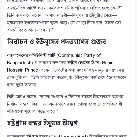
কেন প্রতিদিন সচিবালয়, ডিসি অফিস, এসপি অফিসে যায়? তারা
রাজনৈতিক আন্দোলন না করে প্রশাসনিক প্রক্রিয়ায় জড়িত হচ্ছে কেন?”
তিনি ব্যঙ্গ করে বলেন, “আমার নাতনী—নিপুণ রায় চৌধুরীর মেয়ে—
ইনহেরাল্ড ইন্টারন্যাশনাল স্কুলে পড়ে। লেখাপড়া নিয়ে ব্যস্ত, তাকে তো
রাজনীতিতে আনা যাবে না।”
নির্বাচন ও ইউনূসের পদত্যাগের গুজব
বাংলাদেশের কমিউনিস্ট পার্টি
(
Communist Party of
Bangladesh
)-র সাধারণ সম্পাদক
রুহিন হোসেন প্রিন্স
(
Ruhin
Hossain Prince
) বলেন, “ভোটের কথা বললে কিছু মানুষের যন্ত্রণা হয়
কেন বুঝি না।” তিনি অভিযোগ করেন, ড. ইউনূসের কার্যক্রমে স্বৈরশাসকের
ছায়া ফুটে উঠেছে।
তিনি আরও বলেন, “ভালো সংস্কার ও নির্বাচন চাইলে ডিসেম্বরের আগেই
নির্বাচন সম্ভব। কিন্তু এখন এমনভাবে দরজা খোলা হচ্ছে যে দেশবিরোধী
শক্তিগুলো সুযোগ নিতে পারে।”
চট্টগ্রাম বন্দর ইস্যুতে উদ্বেগ
আলোচনায়
চট্টগ্রাম বন্দর
(
Chattogram Port
) বিদেশিদের হাতে তুলে