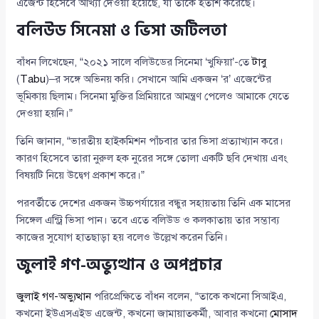
এজেন্ট হিসেবে আখ্যা দেওয়া হয়েছে, যা তাকে হতাশ করেছে।
বলিউড সিনেমা ও ভিসা জটিলতা
বাঁধন লিখেছেন, “২০২১ সালে বলিউডের সিনেমা ‘খুফিয়া’-তে
টাবু
(
Tabu
)–র সঙ্গে অভিনয় করি। সেখানে আমি একজন ‘র’ এজেন্টের
ভূমিকায় ছিলাম। সিনেমা মুক্তির প্রিমিয়ারে আমন্ত্রণ পেলেও আমাকে যেতে
দেওয়া হয়নি।”
তিনি জানান, “ভারতীয় হাইকমিশন পাঁচবার তার ভিসা প্রত্যাখ্যান করে।
কারণ হিসেবে তারা নুরুল হক নুরের সঙ্গে তোলা একটি ছবি দেখায় এবং
বিষয়টি নিয়ে উদ্বেগ প্রকাশ করে।”
পরবর্তীতে দেশের একজন উচ্চপর্যায়ের বন্ধুর সহায়তায় তিনি এক মাসের
সিঙ্গেল এন্ট্রি ভিসা পান। তবে এতে বলিউড ও কলকাতায় তার সম্ভাব্য
কাজের সুযোগ হাতছাড়া হয় বলেও উল্লেখ করেন তিনি।
জুলাই গণ-অভ্যুত্থান ও অপপ্রচার
জুলাই গণ-অভ্যুত্থান
পরিপ্রেক্ষিতে বাঁধন বলেন, “তাকে কখনো সিআইএ,
কখনো ইউএসএইড এজেন্ট, কখনো জামায়াতকর্মী, আবার কখনো
মোসাদ