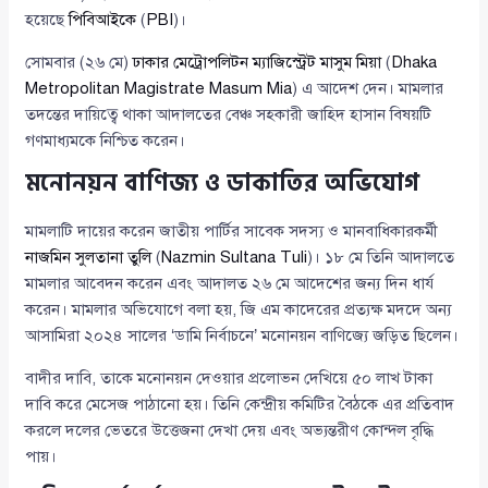
হয়েছে
পিবিআইকে
(
PBI
)।
সোমবার (২৬ মে)
ঢাকার মেট্রোপলিটন ম্যাজিস্ট্রেট মাসুম মিয়া
(
Dhaka
Metropolitan Magistrate Masum Mia
) এ আদেশ দেন। মামলার
তদন্তের দায়িত্বে থাকা আদালতের বেঞ্চ সহকারী জাহিদ হাসান বিষয়টি
গণমাধ্যমকে নিশ্চিত করেন।
মনোনয়ন বাণিজ্য ও ডাকাতির অভিযোগ
মামলাটি দায়ের করেন জাতীয় পার্টির সাবেক সদস্য ও মানবাধিকারকর্মী
নাজমিন সুলতানা তুলি
(
Nazmin Sultana Tuli
)। ১৮ মে তিনি আদালতে
মামলার আবেদন করেন এবং আদালত ২৬ মে আদেশের জন্য দিন ধার্য
করেন। মামলার অভিযোগে বলা হয়, জি এম কাদেরের প্রত্যক্ষ মদদে অন্য
আসামিরা ২০২৪ সালের ‘ডামি নির্বাচনে’ মনোনয়ন বাণিজ্যে জড়িত ছিলেন।
বাদীর দাবি, তাকে মনোনয়ন দেওয়ার প্রলোভন দেখিয়ে ৫০ লাখ টাকা
দাবি করে মেসেজ পাঠানো হয়। তিনি কেন্দ্রীয় কমিটির বৈঠকে এর প্রতিবাদ
করলে দলের ভেতরে উত্তেজনা দেখা দেয় এবং অভ্যন্তরীণ কোন্দল বৃদ্ধি
পায়।