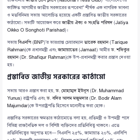
রাজধানীর
জাতীয় প্রেস ক্লাবে
(
National Press Club
) “বাংলাদেশের
কাঙ্ক্ষিত আগামীর জাতীয় সরকারের রূপরেখা” শীর্ষক এক নাগরিক ভাবনা
ও মতবিনিময় সভায় আলোচিত হয়েছে একটি প্রস্তাবিত জাতীয় সরকারের
কাঠামো। সভাটি আয়োজন করে
জাতীয় ঐক্য ও সংহতি পরিষদ
(
Jatiya
Oikko O Songhoti Parishad
)।
সভায়
বিএনপি
(
BNP
)’র ভারপ্রাপ্ত চেয়ারম্যান
তারেক রহমান
(
Tarique
Rahman
)কে প্রধানমন্ত্রী এবং
জামায়াতের
(
Jamaat
) আমীর
ড. শফিকুর
রহমান
(
Dr. Shafiqur Rahman
)কে উপ-প্রধানমন্ত্রী করার প্রস্তাব দেওয়া
হয়।
প্রস্তাবিত জাতীয় সরকারের কাঠামো
সভায় আরও প্রস্তাব করা হয়,
ড. মোহাম্মদ ইউনূস
(
Dr. Muhammad
Yunus
) রাষ্ট্রপতি এবং
ড. বদির আলম মজুমদার
(
Dr. Bodir Alam
Majumdar
)কে উপরাষ্ট্রপতি হিসেবে মনোনীত করা হোক।
প্রস্তাবিত সরকারের ক্ষমতার কাঠামোতে বলা হয়, প্রতিমন্ত্রী ও উপমন্ত্রী পদে
বিভিন্ন রাজনৈতিক দল ও বিশিষ্ট ব্যক্তিদের প্রতিনিধিত্ব থাকবে। এতে
প্রতিনিধিত্বের অনুপাত হবে— বিএনপি ২৫%, জামায়াত ২০%, এনসিপি