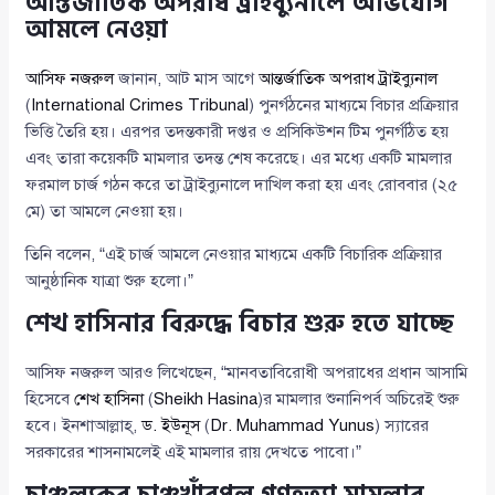
আন্তর্জাতিক অপরাধ ট্রাইব্যুনালে অভিযোগ
আমলে নেওয়া
আসিফ নজরুল
জানান, আট মাস আগে
আন্তর্জাতিক অপরাধ ট্রাইব্যুনাল
(
International Crimes Tribunal
) পুনর্গঠনের মাধ্যমে বিচার প্রক্রিয়ার
ভিত্তি তৈরি হয়। এরপর তদন্তকারী দপ্তর ও প্রসিকিউশন টিম পুনর্গঠিত হয়
এবং তারা কয়েকটি মামলার তদন্ত শেষ করেছে। এর মধ্যে একটি মামলার
ফরমাল চার্জ গঠন করে তা ট্রাইব্যুনালে দাখিল করা হয় এবং রোববার (২৫
মে) তা আমলে নেওয়া হয়।
তিনি বলেন, “এই চার্জ আমলে নেওয়ার মাধ্যমে একটি বিচারিক প্রক্রিয়ার
আনুষ্ঠানিক যাত্রা শুরু হলো।”
শেখ হাসিনার বিরুদ্ধে বিচার শুরু হতে যাচ্ছে
আসিফ নজরুল আরও লিখেছেন, “মানবতাবিরোধী অপরাধের প্রধান আসামি
হিসেবে
শেখ হাসিনা
(
Sheikh Hasina
)র মামলার শুনানিপর্ব অচিরেই শুরু
হবে। ইনশাআল্লাহ্,
ড. ইউনূস
(
Dr. Muhammad Yunus
) স্যারের
সরকারের শাসনামলেই এই মামলার রায় দেখতে পাবো।”