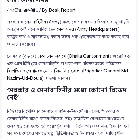
/
জাতীয়
,
রাজনীতি
/ By
Desk Report
সরকার ও
সেনাবাহিনীর
(
Army
) মধ্যে কোনো ধরনের বিরোধ বা মুখোমুখি
অবস্থান নেই বলে জানিয়েছেন
সেনা সদর
(
Army Headquarters
)।
রাষ্ট্রের স্বার্থ ও সার্বভৌমত্ব রক্ষায় উভয় পক্ষ ঐক্যবদ্ধভাবে কাজ করছে বলে
জানানো হয়েছে।
সোমবার (২৬ মে)
ঢাকা সেনানিবাসে
(
Dhaka Cantonment
) আয়োজিত
এক প্রেস ব্রিফিংয়ে সেনাবাহিনীর অপারেশনস্ পরিদফতরের পরিচালক
ব্রিগেডিয়ার জেনারেল মো. নাজিম-উদ-দৌলা
(
Brigadier General Md.
Nazim-Ud-Doula
) এ তথ্য জানান।
‘সরকার ও সেনাবাহিনীর মধ্যে কোনো বিভেদ
নেই’
ব্রিফিংয়ে ব্রিগেডিয়ার জেনারেল নাজিম-উদ-দৌলা বলেন, “সরকার ও
সেনাবাহিনীর মধ্যে কোনো বিভেদ নেই। সামাজিক যোগাযোগমাধ্যমে যে
গুজব ছড়ানো হচ্ছে, তা পুরোপুরি মিথ্যা।” তিনি আরও জানান, “সেনাবাহিনী
সব সময় দেশের সার্বভৌমত্ব, স্থিতিশীলতা ও নিরাপত্তা রক্ষায় দায়িত্বশীল