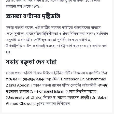
১৫%, ইসলামী আন্দোলন ৫%, বিশেষ গুরুত্বপূর্ণ ব্যক্তিবর্গ ১০% এবং
অন্যান্য দল থেকে ২৫%।
ক্ষমতা বণ্টনের দৃষ্টিভঙ্গি
সভায় বক্তারা বলেন, এই জাতীয় সরকার কাঠামো বাস্তবায়নের মাধ্যমে
দেশে সুশাসন, রাজনৈতিক স্থিতিশীলতা ও ঐক্য নিশ্চিত করা সম্ভব। সংবিধান
অনুযায়ী প্রধানমন্ত্রীর কেন্দ্রীভূত ক্ষমতা পুনর্বিন্যাস করে রাষ্ট্রপতি,
উপরাষ্ট্রপতি ও উপ-প্রধানমন্ত্রীর মধ্যে দায়িত্ব ভাগ করে দেওয়ার কথাও বলা
হয়।
সভায় বক্তৃতা দেন যারা
সভায় প্রধান অতিথি ছিলেন টাইমস ইউনিভার্সিটির বিজনেস ফ্যাকাল্টির ডিন
প্রফেসর ড. মোহাম্মদ জয়নুল আবেদিন
(
Professor Dr. Mohammad
Zainul Abedin
)। আরও বক্তব্য রাখেন সুপ্রিম কোর্টের আইনজীবী
এসএফ
ফরমানুল ইসলাম
(
SF Formanul Islam
) ও
ঢাকা বিশ্ববিদ্যালয়ের
(
University of Dhaka
) শিক্ষক
ড. সাবের আহমেদ চৌধুরী
(
Dr. Saber
Ahmed Chowdhury
)সহ অন্যান্য বিশিষ্টজন।