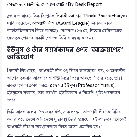
/
মতামত
,
রাজনীতি
,
সোস্যাল পোষ্ট
/ By
Desk Report
ব্লগার ও রাজনৈতিক বিশ্লেষক
পিনাকী ভট্টাচার্য
(
Pinaki Bhattacharya
)
দাবি করেছেন,
আওয়ামী লীগ
(
Awami League
) ভয়ংকরভাবে
রাজনৈতিকভাবে ফিরে আসছে। সোমবার (২৬ মে) নিজের ভেরিফায়েড
ফেসবুক পেইজে একটি পোস্টে তিনি এ মন্তব্য করেন।
ইউনূস ও তাঁর সমর্থকদের ওপর ‘আক্রমণের’
অভিযোগ
পিনাকী লিখেছেন, “আওয়ামী লীগ শুধু ফিরে আসছে না, বরং ৫ আগস্টের
আগের তুলনায় আরও বেশি শক্তি নিয়ে ফিরে আসছে।” তার মতে, তারা
একযোগে আক্রমণ করছে
প্রফেসর ইউনূস
(
Professor Yunus
),
ইউনূসের সরকার, তার সমর্থক, ইউটিউবার ও বিদেশি পৃষ্ঠপোষকদের
ওপর।
তিনি আরও বলেন, “প্রফেসর ইউনূস বলেছেন, আওয়ামী লীগকে নিষিদ্ধ
করার পরে দেশে ও বিদেশে যুদ্ধাবস্থা তৈরি হয়েছে। এই প্রতিক্রিয়া থেকেই
আওয়ামী লীগের ‘ভয়ংকরভাবে ফিরে আসা’ প্রমাণিত হয়।”