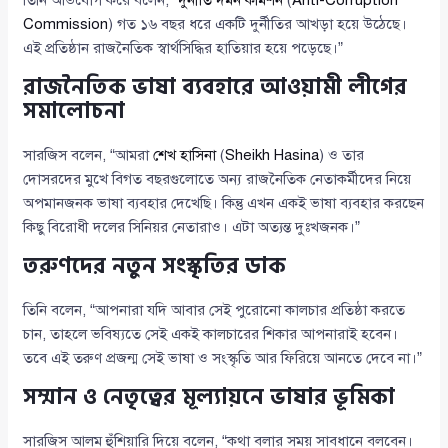
তিনি অভিযোগ করে বলেন, “
দুর্নীতি দমন কমিশন
(
Anti-Corruption
Commission
) গত ১৬ বছর ধরে একটি দুর্নীতির আখড়া হয়ে উঠেছে।
এই প্রতিষ্ঠান রাজনৈতিক স্বার্থসিদ্ধির হাতিয়ার হয়ে পড়েছে।”
রাজনৈতিক ভাষা ব্যবহারে আওয়ামী লীগের
সমালোচনা
সারজিস বলেন, “আমরা
শেখ হাসিনা
(
Sheikh Hasina
) ও তার
দোসরদের মুখে বিগত বছরগুলোতে অন্য রাজনৈতিক নেতাকর্মীদের নিয়ে
অপমানজনক ভাষা ব্যবহার দেখেছি। কিন্তু এখন একই ভাষা ব্যবহার করছেন
কিছু বিরোধী দলের সিনিয়র নেতারাও। এটা অত্যন্ত দুঃখজনক।”
তরুণদের নতুন সংস্কৃতির ডাক
তিনি বলেন, “আপনারা যদি আবার সেই পুরোনো কালচার প্রতিষ্ঠা করতে
চান, তাহলে ভবিষ্যতে সেই একই কালচারের শিকার আপনারাই হবেন।
তবে এই তরুণ প্রজন্ম সেই ভাষা ও সংস্কৃতি আর ফিরিয়ে আনতে দেবে না।”
সম্মান ও নেতৃত্বের মূল্যায়নে ভাষার ভূমিকা
সারজিস আলম হুঁশিয়ারি দিয়ে বলেন, “কথা বলার সময় সাবধানে বলবেন।