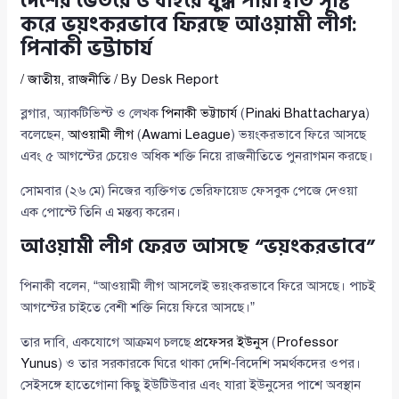
দেশের ভেতরে ও বাইরে যুদ্ধ পরিস্থিতি সৃষ্টি
করে ভয়ংকরভাবে ফিরছে আওয়ামী লীগ:
পিনাকী ভট্টাচার্য
/
জাতীয়
,
রাজনীতি
/ By
Desk Report
ব্লগার, অ্যাকটিভিস্ট ও লেখক
পিনাকী ভট্টাচার্য
(
Pinaki Bhattacharya
)
বলেছেন,
আওয়ামী লীগ
(
Awami League
) ভয়ংকরভাবে ফিরে আসছে
এবং ৫ আগস্টের চেয়েও অধিক শক্তি নিয়ে রাজনীতিতে পুনরাগমন করছে।
সোমবার (২৬ মে) নিজের ব্যক্তিগত ভেরিফায়েড ফেসবুক পেজে দেওয়া
এক পোস্টে তিনি এ মন্তব্য করেন।
আওয়ামী লীগ ফেরত আসছে “ভয়ংকরভাবে”
পিনাকী বলেন, “আওয়ামী লীগ আসলেই ভয়ংকরভাবে ফিরে আসছে। পাচই
আগস্টের চাইতে বেশী শক্তি নিয়ে ফিরে আসছে।”
তার দাবি, একযোগে আক্রমণ চলছে
প্রফেসর ইউনুস
(
Professor
Yunus
) ও তার সরকারকে ঘিরে থাকা দেশি-বিদেশি সমর্থকদের ওপর।
সেইসঙ্গে হাতেগোনা কিছু ইউটিউবার এবং যারা ইউনুসের পাশে অবস্থান