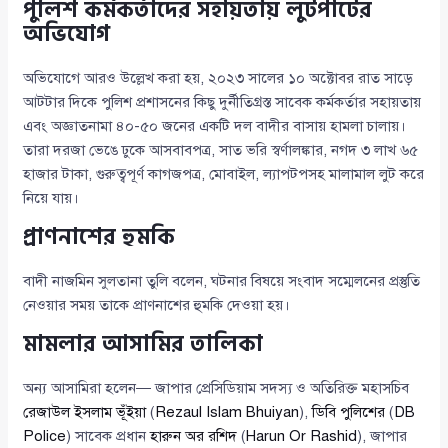
পুলিশ কর্মকর্তাদের সহায়তায় লুটপাটের
অভিযোগ
অভিযোগে আরও উল্লেখ করা হয়, ২০২৩ সালের ১০ অক্টোবর রাত সাড়ে
আটটার দিকে পুলিশ প্রশাসনের কিছু দুর্নীতিগ্রস্ত সাবেক কর্মকর্তার সহায়তায়
এবং অজ্ঞাতনামা ৪০-৫০ জনের একটি দল বাদীর বাসায় হামলা চালায়।
তারা দরজা ভেঙে ঢুকে আসবাবপত্র, সাত ভরি স্বর্ণালঙ্কার, নগদ ৩ লাখ ৬৫
হাজার টাকা, গুরুত্বপূর্ণ কাগজপত্র, মোবাইল, ল্যাপটপসহ মালামাল লুট করে
নিয়ে যায়।
প্রাণনাশের হুমকি
বাদী নাজমিন সুলতানা তুলি বলেন, ঘটনার বিষয়ে সংবাদ সম্মেলনের প্রস্তুতি
নেওয়ার সময় তাকে প্রাণনাশের হুমকি দেওয়া হয়।
মামলার আসামির তালিকা
অন্য আসামিরা হলেন— জাপার প্রেসিডিয়াম সদস্য ও অতিরিক্ত মহাসচিব
রেজাউল ইসলাম ভূঁইয়া
(
Rezaul Islam Bhuiyan
),
ডিবি পুলিশের
(
DB
Police
) সাবেক প্রধান
হারুন অর রশিদ
(
Harun Or Rashid
), জাপার