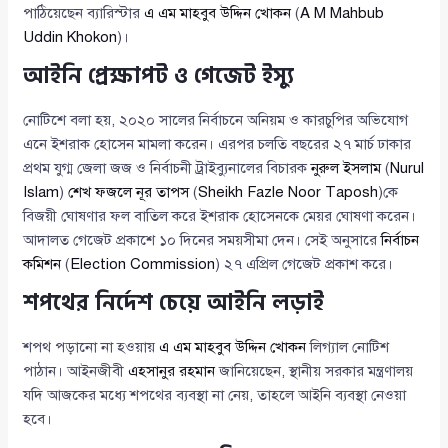
পাঠিয়েছেন ব্যারিস্টার
এ এম মাহবুব উদ্দিন খোকন
(
A M Mahbub
Uddin Khokon
)।
আইনি প্রেক্ষাপট ও গেজেট ইস্যু
নোটিশে বলা হয়, ২০২০ সালের নির্বাচনে অনিয়ম ও কারচুপির অভিযোগ
এনে ইশরাক হোসেন মামলা করেন। এরপর চলতি বছরের ২৭ মার্চ ঢাকার
প্রথম যুগ্ম জেলা জজ ও নির্বাচনী ট্রাইব্যুনালের বিচারক
নুরুল ইসলাম
(
Nurul
Islam
)
শেখ ফজলে নূর তাপস
(
Sheikh Fazle Noor Taposh
)কে
বিজয়ী ঘোষণার ফল বাতিল করে ইশরাক হোসেনকে মেয়র ঘোষণা করেন।
আদালত গেজেট প্রকাশে ১০ দিনের সময়সীমা দেন। সেই অনুসারে
নির্বাচন
কমিশন
(
Election Commission
) ২৭ এপ্রিল গেজেট প্রকাশ করে।
শপথের নির্দেশ চেয়ে আইনি লড়াই
শপথ পড়ানো না হওয়ায়
এ এম মাহবুব উদ্দিন খোকন
লিগ্যাল নোটিশ
পাঠান। আইনজীবী
এহসানুর রহমান
জানিয়েছেন, স্থানীয় সরকার মন্ত্রণালয়
যদি আজকের মধ্যে শপথের ব্যবস্থা না নেয়, তাহলে আইনি ব্যবস্থা নেওয়া
হবে।