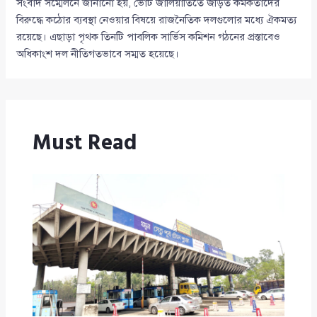
সংবাদ সম্মেলনে জানানো হয়, ভোট জালিয়াতিতে জড়িত কর্মকর্তাদের
বিরুদ্ধে কঠোর ব্যবস্থা নেওয়ার বিষয়ে রাজনৈতিক দলগুলোর মধ্যে ঐকমত্য
রয়েছে। এছাড়া পৃথক তিনটি পাবলিক সার্ভিস কমিশন গঠনের প্রস্তাবেও
অধিকাংশ দল নীতিগতভাবে সম্মত হয়েছে।
Must Read