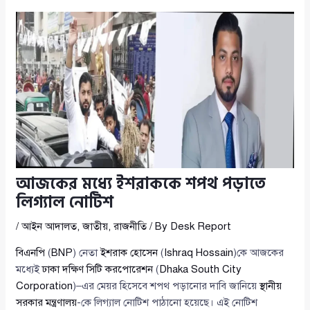
আজকের মধ্যে ইশরাককে শপথ পড়াতে
লিগ্যাল নোটিশ
/
আইন আদালত
,
জাতীয়
,
রাজনীতি
/ By
Desk Report
বিএনপি
(
BNP
) নেতা
ইশরাক হোসেন
(
Ishraq Hossain
)কে আজকের
মধ্যেই
ঢাকা দক্ষিণ সিটি করপোরেশন
(
Dhaka South City
Corporation
)–এর মেয়র হিসেবে শপথ পড়ানোর দাবি জানিয়ে
স্থানীয়
সরকার মন্ত্রণালয়
-কে লিগ্যাল নোটিশ পাঠানো হয়েছে। এই নোটিশ