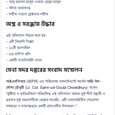
– আবু রাসেল মাসুদ ওরফে মোল্লা মাসুদ
– শুটার আরাফাত
– শরীফ ওরফে ড্রাইভার শরীফ
অস্ত্র ও সরঞ্জাম উদ্ধার
এই অভিযানে উদ্ধার করা হয়:
– ৫টি বিদেশি পিস্তল
– ১০টি ম্যাগাজিন
– ৫৩ রাউন্ড গুলি
– একটি স্যাটেলাইট ফোন
সেনা সদর দপ্তরের সংবাদ সম্মেলন
আইএসপিআর
(
ISPR
) এর পরিচালক লেফটেন্যান্ট কর্নেল
সামি-উদ-
দৌলা চৌধুরী
(
Lt. Col. Sami-ud-Doula Chowdhury
) বলেন,
“কুষ্টিয়া ও হাতিরঝিলে পরিচালিত এই অভিযানে আমরা দুই শীর্ষ সন্ত্রাসী ও
তাদের দুই সহযোগীকে গ্রেপ্তার করেছি। এটি সেনাবাহিনীর গোয়েন্দা
সক্ষমতা ও দায়বদ্ধতার একটি প্রশংসনীয় উদাহরণ।”