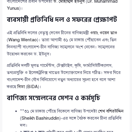
বাংলাদেশের প্রধান উপদেষ্টা
ড. মোহাম্মদ ইউনুস
(
Dr. Muhammad
Yunus
)।
ব্যবসায়ী প্রতিনিধি দল ও সফরের প্রেক্ষাপট
এই প্রতিনিধি দলের নেতৃত্ব দেবেন চীনের বাণিজ্যমন্ত্রী
ওয়াং ওয়েন তাও
(
Wang Wentao
)। তারা আগামী ৩১ মে ঢাকায় পৌঁছাবেন এবং তিন
দিনব্যাপী বাংলাদেশ-চীন বাণিজ্য সম্মেলনে অংশ নেবেন। সম্মেলনের
উদ্বোধন করবেন ড. ইউনুস।
প্রতিনিধি দলটি মূলত গার্মেন্টস, টেক্সটাইল, কৃষি, ফার্মাসিউটিক্যালস,
তথ্যপ্রযুক্তি ও ইলেকট্রনিক্স খাতের উদ্যোক্তাদের নিয়ে গঠিত। সফর ঘিরে
বাংলাদেশ-চীন যৌথ বিনিয়োগে নতুন অধ্যায়ের সূচনা হবে বলে আশা
করছে
বিডা
(
BIDA
)।
বাণিজ্য সম্মেলনের সেশন ও কর্মসূচি
**৩১ মে ঢাকায় পৌঁছে বিকেলে বাণিজ্য উপদেষ্টা
শেখ বশিরউদ্দিন
(
Sheikh Bashiruddin
)-এর সঙ্গে বৈঠক করবেন চীনা প্রতিনিধি
দল।