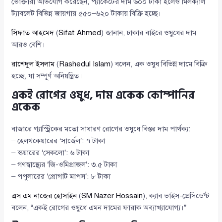
ভোক্তারা অভিযোগ করেছেন, প্যাকেটের দাম ৬০০ টাকা হলেও মিলক্যাল
ট্যাবলেট বিভিন্ন জায়গায় ৫৫০–৬২০ টাকায় বিক্রি হচ্ছে।
সিফাত আহমেদ
(
Sifat Ahmed
) জানান, ঢাকার বাইরে ওষুধের দাম
আরও বেশি।
রাশেদুল ইসলাম
(
Rashedul Islam
) বলেন, এক ওষুধ বিভিন্ন দামে বিক্রি
হচ্ছে, যা সম্পূর্ণ অনিয়ন্ত্রিত।
একই রোগের ওষুধ, দাম একেক কোম্পানির
একেক
বাজারে গ্যাস্ট্রিকের মতো সাধারণ রোগের ওষুধে বিস্তর দাম পার্থক্য:
– হেলথকেয়ারের ‘সার্জেল’: ৭ টাকা
– স্কয়ারের ‘সেকলো’: ৬ টাকা
– গণস্বাস্থ্যের ‘জি-ওমিপ্রাজল’: ৩.৫ টাকা
– পপুলারের ‘প্রোগাট মাপস’: ৮ টাকা
এস এম নাজের হোসাইন
(
SM Nazer Hossain
), ক্যাব ভাইস-প্রেসিডেন্ট
বলেন, “একই রোগের ওষুধে এমন দামের ফারাক অব্যাখ্যাযোগ্য।”