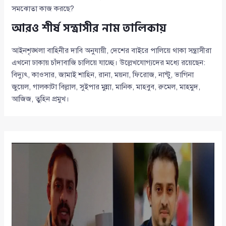
সমঝোতা কাজ করছে?
আরও শীর্ষ সন্ত্রাসীর নাম তালিকায়
আইনশৃঙ্খলা বাহিনীর দাবি অনুযায়ী, দেশের বাইরে পালিয়ে থাকা সন্ত্রাসীরা
এখনো ঢাকায় চাঁদাবাজি চালিয়ে যাচ্ছে। উল্লেখযোগ্যদের মধ্যে রয়েছেন:
বিদ্যুৎ, কাওসার, জামাই শাহিন, রানা, ময়না, ফিরোজ, নান্টু, ভাগিনা
জুয়েল, গালকাটা বিল্লাল, সুইপার মুন্না, মানিক, মাহবুব, রুমেল, মাহমুদ,
আজিজ, তুহিন প্রমুখ।