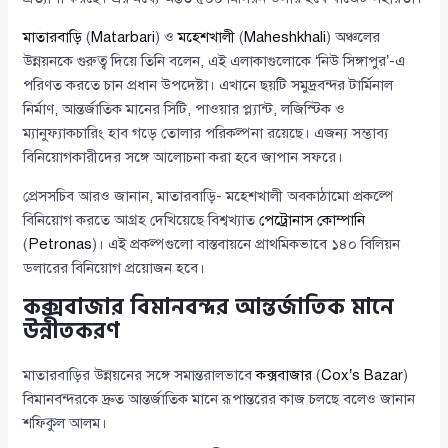
মাতারবাড়ি
(
Matarbari
) ও
মহেশখালী
(
Maheshkhali
) অঞ্চলের
উন্নয়নকে গুরুত্ব দিয়ে তিনি বলেন, এই এলাকাগুলোকে ‘নিউ সিঙ্গাপুর’-এ
পরিণত করতে চান প্রধান উপদেষ্টা। এখানে ছয়টি সমুদ্রবন্দর টার্মিনাল
নির্মাণ, আন্তর্জাতিক মানের সিটি, পাওয়ার প্ল্যান্ট, লজিস্টিক ও
ম্যানুফ্যাকচারিং হাব গড়ে তোলার পরিকল্পনা রয়েছে। এজন্য সম্ভাব্য
বিনিয়োগকারীদের সঙ্গে আলোচনা করা হবে জাপান সফরে।
প্রেসসচিব আরও জানান, মাতারবাড়ি- মহেশখালী অবকাঠামো প্রকল্পে
বিনিয়োগ করতে আগ্রহ দেখিয়েছে বিশ্বখ্যাত
পেট্রোনাস কোম্পানি
(
Petronas
)। এই প্রকল্পগুলো বাস্তবায়নে প্রাথমিকভাবে ১৪০ বিলিয়ন
ডলারের বিনিয়োগ প্রয়োজন হবে।
কক্সবাজার বিমানবন্দর আন্তর্জাতিক মানে
উন্নীতকরণ
মাতারবাড়ির উন্নয়নের সঙ্গে সমান্তরালভাবে
কক্সবাজার
(
Cox’s Bazar
)
বিমানবন্দরকে দ্রুত আন্তর্জাতিক মানে রূপান্তরের কাজ চলছে বলেও জানান
শফিকুল আলম।