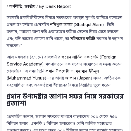
/
অর্থনীতি
,
জাতীয়
/ By
Desk Report
সরকারি চাকরিজীবীদের বিষয়ে সরকারের অবস্থান সুস্পষ্ট জানিয়ে বলেছেন
প্রধান উপদেষ্টার প্রেসসচিব
শফিকুল আলম
(
Shafiqul Alam
)। তিনি
জানান, “আমরা আশা করি প্রজাতন্ত্রের কর্মীরা দেশের নিয়ম মেনে চলবেন
এবং যদি তাদের কোনো দাবি থাকে, তা
সচিবদের কমিটি
বরাবর উপস্থাপন
করবেন।”
আজ মঙ্গলবার (২৭ মে) রাজধানীর
ফরেন সার্ভিস একাডেমি
(
Foreign
Service Academy
) মিলনায়তনে এক সংবাদ সম্মেলনে এ মন্তব্য করেন
প্রেসসচিব। এ সময় তিনি
প্রধান উপদেষ্টা ড. মুহাম্মদ ইউনূস
(
Muhammad Yunus
)–এর আসন্ন
জাপান
(
Japan
) সফর, অর্থনৈতিক
সহযোগিতা এবং অবকাঠামো উন্নয়নের বিষয়ে বিস্তারিত তুলে ধরেন।
প্রধান উপদেষ্টার জাপান সফর নিয়ে সরকারের
প্রত্যাশা
প্রেসসচিব জানান, জাপান সফরের মাধ্যমে বাংলাদেশ ৫০০ থেকে ৭৫০
মিলিয়ন ডলার, এমনকি ১ বিলিয়ন ডলারেরও বেশি আর্থিক সহায়তার
প্রত্যাশা করছে। এর মধ্যে অন্তত ৫০০ মিলিয়ন ডলার হবে বাজেট সহায়তা।