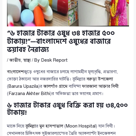
“৬ হাজার টাকার ওষুধ ৩৪ হাজার ৫০০
টাকায়!”—বাংলাদেশে ওষুধের বাজারে
ভয়াবহ নৈরাজ্য
/
জাতীয়
,
স্বাস্থ্য
/ By
Desk Report
বাংলাদেশ
জুড়ে ওষুধের বাজারে চলছে লাগামহীন মূল্যবৃদ্ধি, প্রতারণা,
ভোক্তা ঠকানো আর নজরদারির ঘাটতি। কুমিল্লার
বরুড়া উপজেলা
(
Barura Upazila
)র
জালগাঁও গ্রামে
বাসিন্দা
ফারজানা আক্তার বিথী
(
Farzana Akhter Bithi
)র অভিজ্ঞতা তার ভয়াবহ প্রমাণ।
৬ হাজার টাকার ওষুধ বিক্রি করা হয় ৩৪,৫০০
টাকায়!
মাকে নিয়ে
কুমিল্লা
র
মুন হাসপাতাল
(
Moon Hospital
) যান বিথী।
সেখানকার চিকিৎসক সুইজারল্যান্ডের তৈরি অ্যাকলাস্টা ইনজেকশন