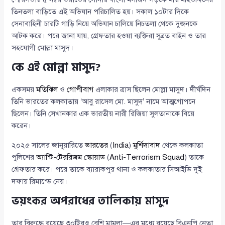
তিনতলা বাড়িতে এই অভিযান পরিচালিত হয়। সকাল ১০টার দিকে
সেনাবাহিনী চারটি গাড়ি নিয়ে অভিযান চালিয়ে নিচতলা থেকে দুজনকে
আটক করে। পরে জানা যায়, গ্রেফতার হওয়া ব্যক্তিরা সুব্রত বাইন ও তার
সহযোগী মোল্লা মাসুদ।
কে এই মোল্লা মাসুদ?
একসময়
মতিঝিল
ও
গোপীবাগ
এলাকার ত্রাস ছিলেন মোল্লা মাসুদ। দীর্ঘদিন
তিনি ভারতের কলকাতায় ‘আবু রাসেল মো. মাসুদ’ নামে আত্মগোপনে
ছিলেন। তিনি সেখানকার এক ভারতীয় নারী রিজিয়া সুলতানাকে বিয়ে
করেন।
২০২৫ সালের জানুয়ারিতে
ভারতের
(
India
)
মুর্শিদাবাদ
থেকে কলকাতা
পুলিশের
অ্যান্টি-টেররিজম স্কোয়াড
(
Anti-Terrorism Squad
) তাকে
গ্রেফতার করে। পরে তাকে ব্যারাকপুর থানা ও কলকাতার সিআইডি দুই
দফায় রিমান্ডে নেয়।
ভয়ংকর অপরাধের তালিকায় মাসুদ
তার বিরুদ্ধে রয়েছে ৩০টিরও বেশি মামলা—এর মধ্যে রয়েছে বিএনপি নেতা