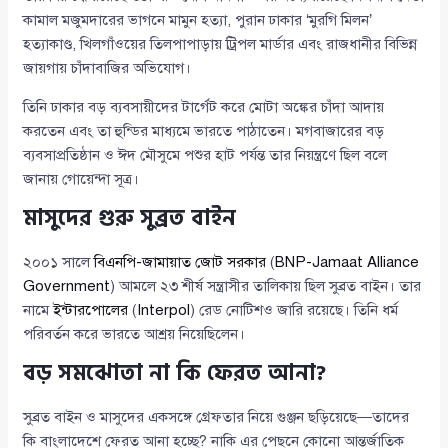
কামাল মজুমদারের ভাগনে মামুন হত্যা, পুরান ঢাকার ‘মুরগি মিলন’
হত্যাকাণ্ড, খিলগাঁওয়ের তিলপাপাড়ায় ট্রিপল মার্ডার এবং রাজধানীর বিভিন্ন
জায়গায় চাঁদাবাজির অভিযোগ।
তিনি ঢাকার বড় ব্যবসায়ীদের টার্গেট করে মোটা অঙ্কের চাঁদা আদায়
করতেন এবং তা হুন্ডির মাধ্যমে ভারতে পাঠাতেন। মগবাজারের বড়
ব্যবসাপ্রতিষ্ঠান ও ঈদ মৌসুমে পশুর হাট পর্যন্ত তার নিয়ন্ত্রণে ছিল বলে
জানায় গোয়েন্দা সূত্র।
মাসুদের গুরু সুব্রত বাইন
২০০১ সালে
বিএনপি-জামায়াত জোট সরকার
(
BNP-Jamaat Alliance
Government
) আমলে ২৩ শীর্ষ সন্ত্রাসীর তালিকায় ছিল সুব্রত বাইন। তার
নামে
ইন্টারপোলের
(
Interpol
) রেড নোটিশও জারি রয়েছে। তিনি ধর্ম
পরিবর্তন করে ভারতে আশ্রয় নিয়েছিলেন।
বড় সমঝোতা না কি ফেরত আনা?
সুব্রত বাইন ও মাসুদের একসঙ্গে গ্রেফতার নিয়ে গুঞ্জন ছড়িয়েছে—তাদের
কি বাংলাদেশে ফেরত আনা হচ্ছে? নাকি এর পেছনে কোনো আন্তর্জাতিক