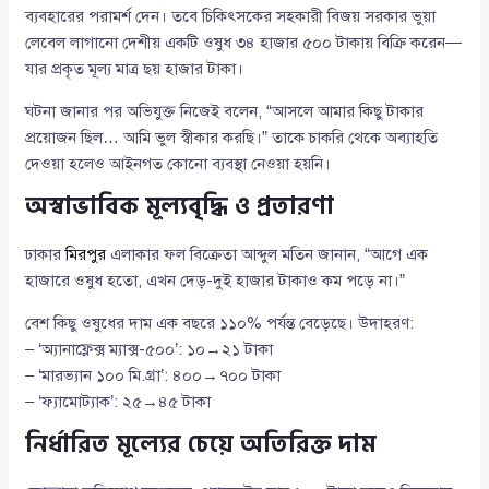
ব্যবহারের পরামর্শ দেন। তবে চিকিৎসকের সহকারী বিজয় সরকার ভুয়া
লেবেল লাগানো দেশীয় একটি ওষুধ ৩৪ হাজার ৫০০ টাকায় বিক্রি করেন—
যার প্রকৃত মূল্য মাত্র ছয় হাজার টাকা।
ঘটনা জানার পর অভিযুক্ত নিজেই বলেন, “আসলে আমার কিছু টাকার
প্রয়োজন ছিল… আমি ভুল স্বীকার করছি।” তাকে চাকরি থেকে অব্যাহতি
দেওয়া হলেও আইনগত কোনো ব্যবস্থা নেওয়া হয়নি।
অস্বাভাবিক মূল্যবৃদ্ধি ও প্রতারণা
ঢাকার
মিরপুর
এলাকার ফল বিক্রেতা আব্দুল মতিন জানান, “আগে এক
হাজারে ওষুধ হতো, এখন দেড়-দুই হাজার টাকাও কম পড়ে না।”
বেশ কিছু ওষুধের দাম এক বছরে ১১০% পর্যন্ত বেড়েছে। উদাহরণ:
– ‘অ্যানাফ্লেক্স ম্যাক্স-৫০০’: ১০→২১ টাকা
– ‘মারভ্যান ১০০ মি.গ্রা’: ৪০০→৭০০ টাকা
– ‘ফ্যামোট্যাক’: ২৫→৪৫ টাকা
নির্ধারিত মূল্যের চেয়ে অতিরিক্ত দাম