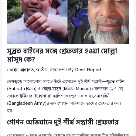
সুব্রত বাইনের সঙ্গে গ্রেফতার হওয়া মোল্লা
মাসুদ কে?
/
আইন আদালত
,
জাতীয়
,
সারাদেশ
/ By
Desk Report
দেশজুড়ে আলোচনার কেন্দ্রে উঠে এসেছেন দুই শীর্ষ সন্ত্রাসী—
সুব্রত বাইন
(
Subrata Bain
) ও
মোল্লা মাসুদ
(
Molla Masud
)। মঙ্গলবার (২৭ মে)
সকালে
কুষ্টিয়ার
(
Kushtia
) কালিশংকরপুর এলাকায়
সেনাবাহিনী
(
Bangladesh Army
)র এক গোপন অভিযানে তাদের গ্রেফতার করা
হয়।
গোপন অভিযানে দুই শীর্ষ সন্ত্রাসী গ্রেফতার
পৌরসভার ৫ নম্বর ওয়ার্ডের সোনার বাংলা মসজিদ সড়কে মীর মহিউদ্দিনের