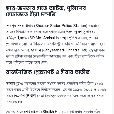
ছাত্র-জনতার হাতে আটক, পুলিশের
হেফাজতে হীরা দম্পতি
শেরপুর সদর থানায়
(
Sherpur Sadar Police Station
) বর্তমানে
তাদের জিজ্ঞাসাবাদ চলছে বলে জানিয়েছেন
জেলা পুলিশ সুপার মো.
আমিনুল ইসলাম
(
SP Md. Aminul Islam
)। পুলিশ জানায়, গোপন
গোয়েন্দা সংবাদের ভিত্তিতে সাবরেজিস্ট্রার অফিসে অভিযান চালানো হয়।
তখন ছাত্র-জনতা,
ছাত্রদল
(
Jatiyatabadi Chhatra Dal
), স্বেচ্ছাসেবক
দল ও শ্রমিক দলের নেতাকর্মীরা জমায়েত হন এবং হীরা দম্পতিকে আটক
করে পুলিশের হাতে তুলে দেন।
রাজনৈতিক প্রেক্ষাপট ও হীরার অতীত
জামালপুর-৫
আসনের সাবেক সংসদ সদস্য রেজাউল করিম হীরা ১৯৯১
সালে স্বতন্ত্র প্রার্থী হিসেবে নির্বাচন করেন। এরপর ১৯৯৬, ২০০১ ও ২০০৮
সালে
বিএনপি
(
BNP
) নেতা সিরাজুল হককে পরাজিত করে সংসদ সদস্য
নির্বাচিত হন।
২০০৯ সালে
শেখ হাসিনা
(
Sheikh Hasina
) দ্বিতীয়বার সরকার গঠন