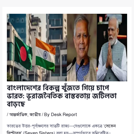
বাংলাদেশের বিকল্প খুঁজতে গিয়ে চাপে
ভারত: ভূরাজনৈতিক বাস্তবতায় জটিলতা
বাড়ছে
/
আন্তর্জাতিক
,
জাতীয়
/ By
Desk Report
ভারতের উত্তর-পূর্বাঞ্চলের সাতটি রাজ্য—যেগুলোকে একত্রে ‘
সেভেন
সিস্টারস
’ (
Seven Sisters
) বলা হয়—সম্পূর্ণভাবে ভূমিবেষ্টিত।