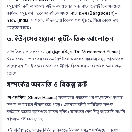
সমুদ্রগামী রুট না থাকায় এই অঞ্চলগুলোর জন্য বাংলাদেশই ছিল সবচেয়ে
কার্যকর সমুদ্রপথ। তবে সাম্প্রতিক সময়ে
বাংলাদেশ
(
Bangladesh
)–
ভারত
(
India
) সম্পর্কের শীতলতায় বিকল্প পথ খুঁজতে গিয়ে বেকায়দায়
পড়েছে ভারত।
ড. ইউনূসের মন্তব্যে কূটনৈতিক আলোড়ন
সাম্প্রতিক এক সফরে
ড. মোহাম্মদ ইউনূস
(
Dr. Muhammad Yunus
)
চীনে বলেন, “ভারতের সেভেন সিস্টারস অঞ্চলের একমাত্র সমুদ্র অভিভাবক
বাংলাদেশ।” এই বক্তব্য ভারতের নীতিনির্ধারকদের মধ্যে আলোচনার ঝড়
তোলে।
সম্পর্কের অবনতি ও বিকল্প রুট
শেখ হাসিনা
(
Sheikh Hasina
) সরকারের পতনের পর বাংলাদেশ-ভারত
সম্পর্ক স্পষ্টভাবে শীতল হয়ে পড়ে। একসময় ঘনিষ্ঠ বাণিজ্যিক সম্পর্ক
বর্তমানে অনেক স্থলবন্দরে কার্যত স্থবির। ভারতের বেশ কিছু আমদানি-রপ্তানি
কার্যক্রম বন্ধ হয়ে গেছে।
এই পরিস্থিতিতে ভারত নির্ভরতা কমাতে বিকল্প সমুদ্রপথ খুঁজছে। বিশেষ