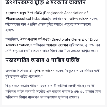
উৎপাদকদের যুক্তি ও সরকারি অবস্থান
বাংলাদেশ ওষুধ শিল্প সমিতি
(
Bangladesh Association of
Pharmaceutical Industries
)র মহাসচিব
ডা. জাকির হোসেন
বলেন,
কাঁচামালের দাম ও শ্রমিক বেতন বৃদ্ধির কারণে ওষুধের দাম বাড়ানো
হয়েছে।
অন্যদিকে,
ঔষধ প্রশাসন অধিদপ্তর
(
Directorate General of Drug
Administration
)র পরিচালক
আসরাফ হোসেন
দাবি করেন, ৫–৭% এর
বেশি বাড়ানো হয়নি। তবে বাজারে দ্বিগুণ দাম নিয়ে তদন্তের আশ্বাস দেন।
নজরদারির অভাব ও শাস্তির ঘাটতি
জনস্বাস্থ্য বিশেষজ্ঞ
ডা. মুশতাক হোসেন
বলেন, “ওষুধের দামে অনিয়ম বন্ধে
দৃষ্টান্তমূলক শাস্তির প্রয়োজন।”
কিন্তু বাস্তবে কঠোর শাস্তি না হওয়ায় দায়ী ব্যক্তিরা রেহাই পাচ্ছে। ভোক্তা
অধিকার আইন অনুযায়ী সর্বোচ্চ এক বছরের কারাদণ্ড এবং ৫০ হাজার টাকা
জরিমানার বিধান থাকলেও তা বাস্তবায়নে দুর্বলতা রয়েছে।