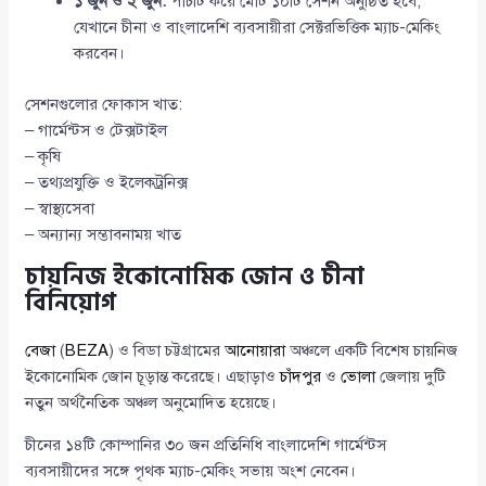
১ জুন ও ২ জুন:
পাঁচটি করে মোট ১০টি সেশন অনুষ্ঠিত হবে,
যেখানে চীনা ও বাংলাদেশি ব্যবসায়ীরা সেক্টরভিত্তিক ম্যাচ-মেকিং
করবেন।
সেশনগুলোর ফোকাস খাত:
– গার্মেন্টস ও টেক্সটাইল
– কৃষি
– তথ্যপ্রযুক্তি ও ইলেকট্রনিক্স
– স্বাস্থ্যসেবা
– অন্যান্য সম্ভাবনাময় খাত
চায়নিজ ইকোনোমিক জোন ও চীনা
বিনিয়োগ
বেজা
(
BEZA
) ও বিডা চট্টগ্রামের
আনোয়ারা
অঞ্চলে একটি বিশেষ চায়নিজ
ইকোনোমিক জোন চূড়ান্ত করেছে। এছাড়াও
চাঁদপুর
ও
ভোলা
জেলায় দুটি
নতুন অর্থনৈতিক অঞ্চল অনুমোদিত হয়েছে।
চীনের ১৪টি কোম্পানির ৩০ জন প্রতিনিধি বাংলাদেশি গার্মেন্টস
ব্যবসায়ীদের সঙ্গে পৃথক ম্যাচ-মেকিং সভায় অংশ নেবেন।