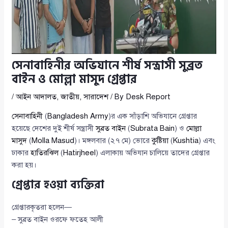
সেনাবাহিনীর অভিযানে শীর্ষ সন্ত্রাসী সুব্রত
বাইন ও মোল্লা মাসুদ গ্রেপ্তার
/
আইন আদালত
,
জাতীয়
,
সারাদেশ
/ By
Desk Report
সেনাবাহিনী
(
Bangladesh Army
)র এক সাঁড়াশি অভিযানে গ্রেপ্তার
হয়েছে দেশের দুই শীর্ষ সন্ত্রাসী
সুব্রত বাইন
(
Subrata Bain
) ও
মোল্লা
মাসুদ
(
Molla Masud
)। মঙ্গলবার (২৭ মে) ভোরে
কুষ্টিয়া
(
Kushtia
) এবং
ঢাকার
হাতিরঝিল
(
Hatirjheel
) এলাকায় অভিযান চালিয়ে তাদের গ্রেপ্তার
করা হয়।
গ্রেপ্তার হওয়া ব্যক্তিরা
গ্রেপ্তারকৃতরা হলেন—
– সুব্রত বাইন ওরফে ফতেহ আলী