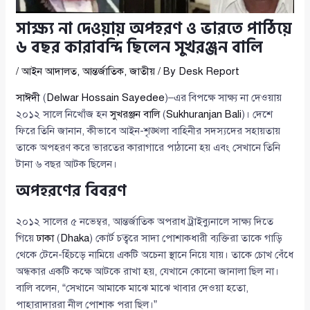
সাক্ষ্য না দেওয়ায় অপহরণ ও ভারতে পাঠিয়ে
৬ বছর কারাবন্দি ছিলেন সুখরঞ্জন বালি
/
আইন আদালত
,
আন্তর্জাতিক
,
জাতীয়
/ By
Desk Report
সাঈদী
(
Delwar Hossain Sayedee
)–এর বিপক্ষে সাক্ষ্য না দেওয়ায়
২০১২ সালে নিখোঁজ হন
সুখরঞ্জন বালি
(
Sukhuranjan Bali
)। দেশে
ফিরে তিনি জানান, কীভাবে আইন-শৃঙ্খলা বাহিনীর সদস্যদের সহায়তায়
তাকে অপহরণ করে ভারতের কারাগারে পাঠানো হয় এবং সেখানে তিনি
টানা ৬ বছর আটক ছিলেন।
অপহরণের বিবরণ
২০১২ সালের ৫ নভেম্বর, আন্তর্জাতিক অপরাধ ট্রাইব্যুনালে সাক্ষ্য দিতে
গিয়ে
ঢাকা
(
Dhaka
) কোর্ট চত্বরে সাদা পোশাকধারী ব্যক্তিরা তাকে গাড়ি
থেকে টেনে-হিঁচড়ে নামিয়ে একটি অচেনা স্থানে নিয়ে যায়। তাকে চোখ বেঁধে
অন্ধকার একটি কক্ষে আটকে রাখা হয়, যেখানে কোনো জানালা ছিল না।
বালি বলেন, “সেখানে আমাকে মাঝে মাঝে খাবার দেওয়া হতো,
পাহারাদাররা নীল পোশাক পরা ছিল।”