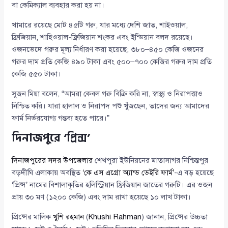
বা কেমিক্যাল ব্যবহার করা হয় না।
খামারে রয়েছে মোট ৪৫টি গরু, যার মধ্যে দেশি জাত, শাইওয়াল,
ফ্রিজিয়ান, শাহিওয়াল-ফ্রিজিয়ান শংকর এবং ইন্ডিয়ান বলদ রয়েছে।
ওজনভেদে গরুর মূল্য নির্ধারণ করা হয়েছে; ৩৮০–৪৫০ কেজি ওজনের
গরুর দাম প্রতি কেজি ৪৯০ টাকা এবং ৫০০–৭০০ কেজির গরুর দাম প্রতি
কেজি ৫৫০ টাকা।
সুজন মিয়া বলেন, “আমরা কেবল গরু বিক্রি করি না, স্বাস্থ্য ও নিরাপত্তাও
নিশ্চিত করি। যারা হালাল ও নিরাপদ পশু খুঁজছেন, তাদের জন্য আমাদের
ফার্ম নির্ভরযোগ্য গন্তব্য হতে পারে।”
দিনাজপুরে ‘প্রিন্স’
দিনাজপুরের
সদর উপজেলার
শেখপুরা ইউনিয়নের মাতাসাগর নিশ্চিন্তপুর
বড়দীঘি এলাকায় অবস্থিত
‘কে এস এগ্রো অ্যান্ড ডেইরি ফার্ম’
-এ বড় হয়েছে
‘প্রিন্স’ নামের বিশালাকৃতির হলিস্ট্রিয়ান ফ্রিজিয়ান জাতের গরুটি। এর ওজন
প্রায় ৩০ মণ (১২০০ কেজি) এবং দাম রাখা হয়েছে ১০ লাখ টাকা।
প্রিন্সের মালিক
খুশি রহমান
(
Khushi Rahman
) জানান, প্রিন্সের উচ্চতা