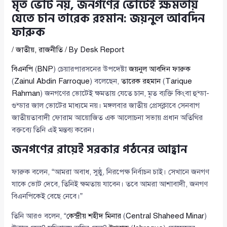
মৃত ভোট নয়, জনগণের ভোটেই ক্ষমতায়
যেতে চান তারেক রহমান: জয়নুল আবদিন
ফারুক
/
জাতীয়
,
রাজনীতি
/ By
Desk Report
বিএনপি
(
BNP
) চেয়ারপারসনের উপদেষ্টা
জয়নুল আবদিন ফারুক
(
Zainul Abdin Farroque
) বলেছেন,
তারেক রহমান
(
Tarique
Rahman
) জনগণের ভোটেই ক্ষমতায় যেতে চান, মৃত ব্যক্তি কিংবা হুন্ডা-
গুন্ডার জাল ভোটের মাধ্যমে নয়। মঙ্গলবার জাতীয় প্রেসক্লাবে সেনবাগ
জাতীয়তাবাদী ফোরাম আয়োজিত এক আলোচনা সভায় প্রধান অতিথির
বক্তব্যে তিনি এই মন্তব্য করেন।
জনগণের রায়েই সরকার গঠনের আহ্বান
ফারুক বলেন, “আমরা অবাধ, সুষ্ঠু, নিরপেক্ষ নির্বাচন চাই। সেখানে জনগণ
যাকে ভোট দেবে, তিনিই ক্ষমতায় যাবেন। তবে আমরা আশাবাদী, জনগণ
বিএনপিকেই বেছে নেবে।”
তিনি আরও বলেন, “
কেন্দ্রীয় শহীদ মিনার
(
Central Shaheed Minar
)