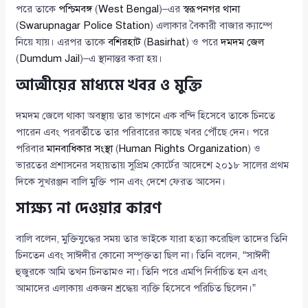
পরে তাকে
পশ্চিমবঙ্গ
(
West Bengal
)–এর
স্বরূপনগর থানা
(
Swarupnagar Police Station
) এলাকার বৈকারী বাজার ক্যাম্পে
নিয়ে যায়। এরপর তাকে
বশিরহাট
(
Basirhat
) ও পরে
দমদম জেল
(
Dumdum Jail
)–এ স্থানান্তর করা হয়।
আত্মীয়ের মাধ্যমে খবর ও মুক্তি
দমদম জেলে থাকা অবস্থায় তার ভাগনে এক বন্দি হিসেবে তাকে চিনতে
পারেন এবং পরবর্তীতে তার পরিবারের কাছে খবর পৌঁছে দেন। পরে
পরিবার
মানবাধিকার সংস্থা
(
Human Rights Organization
) ও
ভারতের প্রশাসনের সহায়তায় সুপ্রিম কোর্টের আদেশে ২০১৮ সালের প্রথম
দিকে সুখরঞ্জন বালি মুক্তি পান এবং দেশে ফেরত আসেন।
সাক্ষ্য না দেওয়ার কারণ
বালি বলেন, মুক্তিযুদ্ধের সময় তার ভাইকে যারা হত্যা করেছিল তাদের তিনি
চিনতেন এবং সাঈদীর কোনো সম্পৃক্ততা ছিল না। তিনি বলেন, “সাঈদী
হুজুরকে আমি তখন চিনতামও না। তিনি পরে এমপি নির্বাচিত হন এবং
আমাদের এলাকায় একজন শ্রদ্ধেয় ব্যক্তি হিসেবে পরিচিত ছিলেন।”