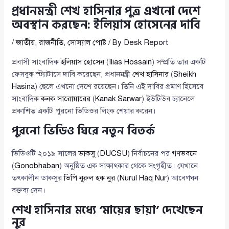
প্রধানমন্ত্রী শেখ হাসিনার পুত্র এখনো দেশে
অবস্থান করছেন: ইলিয়াস হোসেনের দাবি
/
জাতীয়
,
রাজনীতি
,
সোস্যাল পোষ্ট
/ By
Desk Report
প্রবাসী সাংবাদিক
ইলিয়াস হোসেন
(
Ilias Hossain
) সম্প্রতি তার একটি
ফেসবুক স্ট্যাটাসে দাবি করেছেন, প্রধানমন্ত্রী
শেখ হাসিনার
(
Sheikh
Hasina
) ছেলে এখনো দেশে রয়েছেন। তিনি এই দাবির প্রমাণ হিসেবে
সাংবাদিক
কনক সারোয়ারের
(
Kanak Sarwar
) ইউটিউব চ্যানেলে
প্রকাশিত একটি পুরনো ভিডিওর লিংক শেয়ার করেন।
পুরনো ভিডিও ঘিরে নতুন বিতর্ক
ভিডিওটি ২০১৯ সালের
ডাকসু
(
DUCSU
) নির্বাচনের পর
গণভবনে
(
Gonobhaban
) অনুষ্ঠিত এক সাক্ষাৎকার থেকে সংগৃহীত। যেখানে
তৎকালীন ডাকসুর
ভিপি নুরুল হক নুর
(
Nurul Haq Nur
) আবেগঘন
বক্তব্য দেন।
শেখ হাসিনার মধ্যে ‘মায়ের ছায়া’ দেখেছেন
নুর