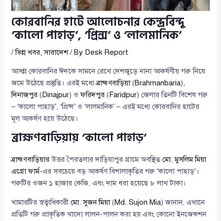
কোরবানির হাটে আলোচনার কেন্দ্রবিন্দু
‘কালো পাহাড়’, ‘প্রিন্স’ ও ‘লালমানিক’
/
ভিন্ন খবর
,
সারাদেশ
/ By
Desk Report
আসন্ন কোরবানির ঈদকে সামনে রেখে দেশজুড়ে নানা আকর্ষণীয় গরু নিয়ে
জমে উঠেছে প্রস্তুতি। এরই মধ্যে
ব্রাহ্মণবাড়িয়া
(
Brahmanbaria
),
দিনাজপুর
(
Dinajpur
) ও
ফরিদপুর
(
Faridpur
) জেলার তিনটি বিশেষ গরু
– ‘কালো পাহাড়’, ‘প্রিন্স’ ও ‘লালমানিক’ – এরই মধ্যে কোরবানির হাটের
মূল আকর্ষণ হয়ে উঠেছে।
ব্রাহ্মণবাড়িয়ায় ‘কালো পাহাড়’
ব্রাহ্মণবাড়িয়ার
উত্তর পৈরতলার দাড়িয়াপুর গ্রামে অবস্থিত
মো. মুসলিম মিয়া
এগ্রো ফার্ম
-এর সবচেয়ে বড় আকর্ষণ বিশালাকৃতির গরু ‘কালো পাহাড়’।
গরুটির ওজন ১ হাজার কেজি, এবং দাম ধরা হয়েছে ৮ লাখ টাকা।
খামারটির স্বত্বাধিকারী
মো. সুজন মিয়া
(
Md. Sujon Mia
) জানান, এখানে
প্রতিটি গরু প্রাকৃতিক খাদ্যে লালন-পালন করা হয় এবং কোনো ইনজেকশন