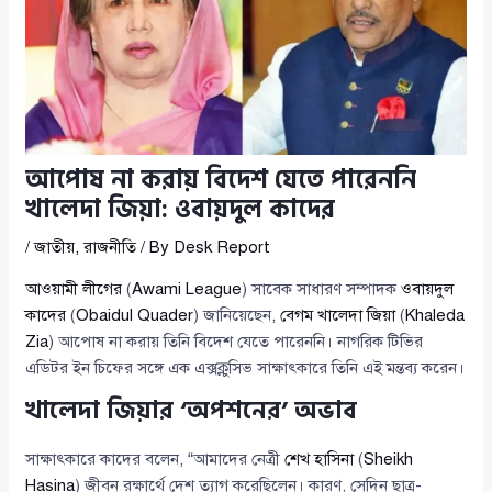
আপোষ না করায় বিদেশ যেতে পারেননি
খালেদা জিয়া: ওবায়দুল কাদের
/
জাতীয়
,
রাজনীতি
/ By
Desk Report
আওয়ামী লীগের
(
Awami League
) সাবেক সাধারণ সম্পাদক
ওবায়দুল
কাদের
(
Obaidul Quader
) জানিয়েছেন,
বেগম খালেদা জিয়া
(
Khaleda
Zia
) আপোষ না করায় তিনি বিদেশ যেতে পারেননি। নাগরিক টিভির
এডিটর ইন চিফের সঙ্গে এক এক্সক্লুসিভ সাক্ষাৎকারে তিনি এই মন্তব্য করেন।
খালেদা জিয়ার ‘অপশনের’ অভাব
সাক্ষাৎকারে কাদের বলেন, “আমাদের নেত্রী
শেখ হাসিনা
(
Sheikh
Hasina
) জীবন রক্ষার্থে দেশ ত্যাগ করেছিলেন। কারণ, সেদিন ছাত্র-