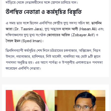
দাঁড়িয়ে থেকে নেতাকর্মীদের সঙ্গে স্লোগান চালিয়ে যান।
উপস্থিত নেতারা ও কর্মসূচির বিস্তৃতি
এ সময় তার সঙ্গে ছিলেন এনসিপির কেন্দ্রীয় যুগ্ম সদস্য সচিব
ডা. তাসনিম
জারা
(
Dr. Tasnim Jara
), যুগ্ম আহ্বায়ক
হাসান আলী
(
Hasan Ali
) এবং
দক্ষিণাঞ্চলের যুগ্ম মুখ্য সংগঠক
জোবায়ের আরিফ
(
Zobayer Arif
) ও
সৈয়দ ইমন
(
Syed Iman
)।
তিনদিনব্যাপী কর্মসূচির শেষ দিনে চট্টগ্রামের চকবাজার, অক্সিজেন, বিপ্লব
উদ্যান, নয়াবাজার, হালিশহর, নিউ মার্কেট, বাকলিয়া সহ মোট ৯টি স্থানে
পথসভা অনুষ্ঠিত হয়। এর আগে পার্বত্য ও উপকূলীয় এলাকাতেও পথসভা
করেছেন এনসিপি নেতারা।