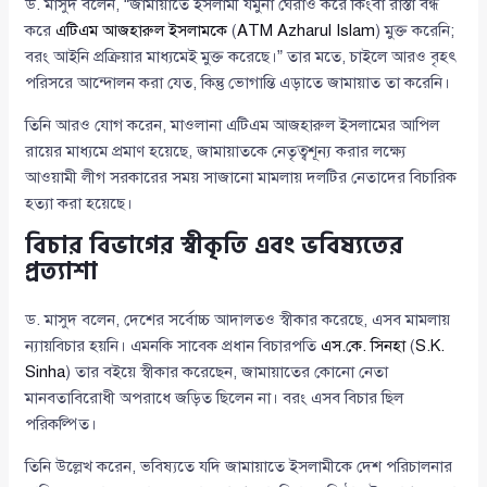
ড. মাসুদ বলেন, “জামায়াতে ইসলামী যমুনা ঘেরাও করে কিংবা রাস্তা বন্ধ
করে
এটিএম আজহারুল ইসলামকে
(
ATM Azharul Islam
) মুক্ত করেনি;
বরং আইনি প্রক্রিয়ার মাধ্যমেই মুক্ত করেছে।” তার মতে, চাইলে আরও বৃহৎ
পরিসরে আন্দোলন করা যেত, কিন্তু ভোগান্তি এড়াতে জামায়াত তা করেনি।
তিনি আরও যোগ করেন, মাওলানা এটিএম আজহারুল ইসলামের আপিল
রায়ের মাধ্যমে প্রমাণ হয়েছে, জামায়াতকে নেতৃত্বশূন্য করার লক্ষ্যে
আওয়ামী লীগ সরকারের সময় সাজানো মামলায় দলটির নেতাদের বিচারিক
হত্যা করা হয়েছে।
বিচার বিভাগের স্বীকৃতি এবং ভবিষ্যতের
প্রত্যাশা
ড. মাসুদ বলেন, দেশের সর্বোচ্চ আদালতও স্বীকার করেছে, এসব মামলায়
ন্যায়বিচার হয়নি। এমনকি সাবেক প্রধান বিচারপতি
এস.কে. সিনহা
(
S.K.
Sinha
) তার বইয়ে স্বীকার করেছেন, জামায়াতের কোনো নেতা
মানবতাবিরোধী অপরাধে জড়িত ছিলেন না। বরং এসব বিচার ছিল
পরিকল্পিত।
তিনি উল্লেখ করেন, ভবিষ্যতে যদি জামায়াতে ইসলামীকে দেশ পরিচালনার