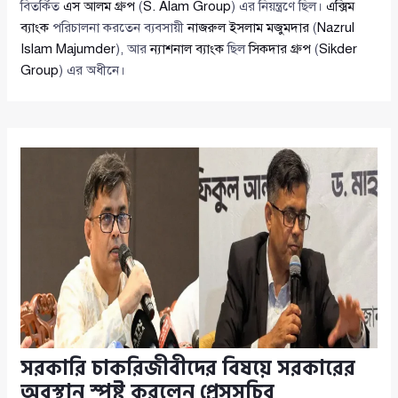
বিতর্কিত
এস আলম গ্রুপ
(
S. Alam Group
) এর নিয়ন্ত্রণে ছিল।
এক্সিম
ব্যাংক
পরিচালনা করতেন ব্যবসায়ী
নাজরুল ইসলাম মজুমদার
(
Nazrul
Islam Majumder
), আর
ন্যাশনাল ব্যাংক
ছিল
সিকদার গ্রুপ
(
Sikder
Group
) এর অধীনে।
সরকারি চাকরিজীবীদের বিষয়ে সরকারের
অবস্থান স্পষ্ট করলেন প্রেসসচিব