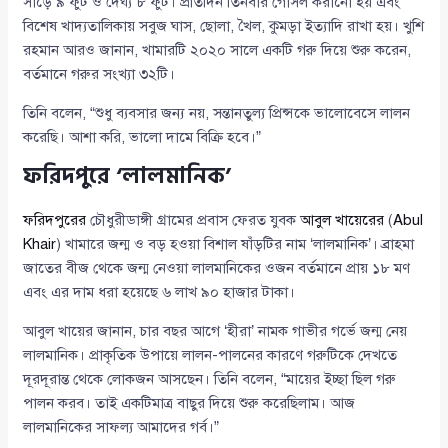
সাড়ে ৯ ফুট ও দৈর্ঘ্য ৮ ফুট। প্রতিদিন তিনবার গোসল করানো হয় এবং
বিশেষ খাদ্যতালিকায় সবুজ ঘাস, ছোলা, খৈল, কুমড়া ইত্যাদি রাখা হয়। খুশি
রহমান আরও জানান, খামারটি ২০২০ সালে একটি গরু দিয়ে শুরু করেন,
বর্তমানে গরুর সংখ্যা ৩২টি।
তিনি বলেন, “শুধু ব্যবসার জন্য নয়, সন্তানতুল্য প্রিন্সকে ভালোবেসে লালন
করেছি। আশা করি, ভালো দামে বিক্রি হবে।”
ফরিদপুরে ‘লালমানিক’
ফরিদপুরের
চৌধুরীডাঙ্গী গ্রামের প্রবাস ফেরত যুবক
আবুল খায়েরের
(
Abul
Khair
) খামারে জন্ম ও বড় হওয়া বিশাল ষাঁড়টির নাম ‘লালমানিক’। ব্রাহমা
জাতের বীজ থেকে জন্ম নেওয়া লালমানিকের ওজন বর্তমানে প্রায় ১৮ মণ
এবং এর দাম ধরা হয়েছে ৬ লাখ ৯০ হাজার টাকা।
আবুল খায়ের জানান, চার বছর আগে ‘হীরা’ নামক গাভীর গর্ভে জন্ম নেয়
লালমানিক। প্রাকৃতিক উপায়ে লালন-পালনের কারণে গরুটিকে দেখতে
দূরদূরান্ত থেকে লোকজন আসছেন। তিনি বলেন, “মায়ের ইচ্ছা ছিল গরু
পালন করব। তাই একটিমাত্র বাছুর দিয়ে শুরু করেছিলাম। আজ
লালমানিকের সাফল্য আমাদের গর্ব।”