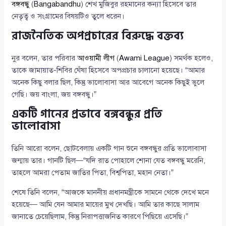
বঙ্গবন্ধু
(
Bangabandhu
) শেখ মুজিবুর রহমানের কন্যা হিসেবে তার
নেতৃত্ব ও সংগ্রামের বিষয়টিও তুলে ধরেন।
রাজনৈতিক অপপ্রচারের বিরুদ্ধে বক্তব্য
নুর বলেন, তার পরিবার
আওয়ামী লীগ
(
Awami League
) সমর্থক হলেও,
তাকে জামায়াত-শিবির ঘেঁষা হিসেবে অপপ্রচার চালানো হয়েছে। “আমার
অনেক কিছু বলার ছিল, কিন্তু ভালোবাসা আর আবেগে অনেক কিছুই ভুলে
গেছি। জয় বাংলা, জয় বঙ্গবন্ধু।”
একটি গানের প্রভাবে বঙ্গবন্ধুর প্রতি
ভালোবাসা
তিনি আরো বলেন, ছোটবেলায় একটি গান শুনে বঙ্গবন্ধুর প্রতি ভালোবাসা
জন্মায় তার। গানটি ছিল—“যদি রাত পোহালে শোনা যেত বঙ্গবন্ধু মরেনি,
তাহলে আমরা পেতাম জাতির পিতা, বিশ্বপিতা, মহান নেতা।”
শেষে তিনি বলেন, “আজকে মাননীয় প্রধানমন্ত্রীকে সামনে থেকে দেখে মনে
হয়েছে— আমি যেন আমার মায়ের মুখ দেখছি। আমি তার কাছে সালাম
জানাতে চেয়েছিলাম, কিন্তু নিরাপত্তাজনিত কারণে পিছিয়ে এসেছি।”