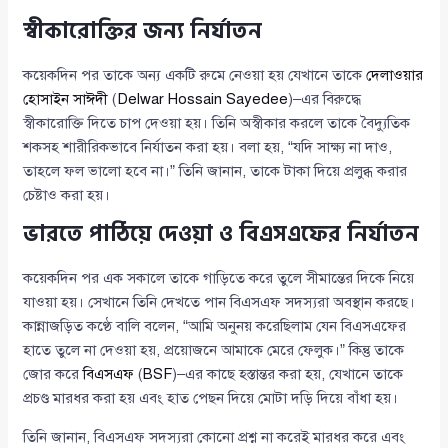
স্বীকারোক্তির জন্য নির্যাতন
কয়েকদিন পর তাকে অন্য একটি রুমে নেওয়া হয় যেখানে তাকে
দেলাওয়ার
হোসাইন সাঈদী
(
Delwar Hossain Sayedee
)–এর বিরুদ্ধে
স্বীকারোক্তি দিতে চাপ দেওয়া হয়। তিনি অস্বীকার করলে তাকে বৈদ্যুতিক
শকসহ শারীরিকভাবে নির্যাতন করা হয়। বলা হয়, “যদি সাক্ষ্য না দাও,
তাহলে ফল ভালো হবে না।” তিনি জানান, তাকে টাকা দিয়ে প্রলুব্ধ করার
চেষ্টাও করা হয়।
ভারতে পাঠিয়ে দেওয়া ও বিএসএফের নির্যাতন
কয়েকদিন পর এক সকালে তাকে গাড়িতে করে তুলে সীমান্তের দিকে নিয়ে
যাওয়া হয়। সেখানে তিনি দেখতে পান বিএসএফ সদস্যরা অবস্থান করছে।
কান্নাজড়িত কণ্ঠে বালি বলেন, “আমি অনুনয় করেছিলাম যেন বিএসএফের
হাতে তুলে না দেওয়া হয়, প্রয়োজনে আমাকে মেরে ফেলুক।” কিন্তু তাকে
জোর করে
বিএসএফ
(
BSF
)–এর কাছে হস্তান্তর করা হয়, যেখানে তাকে
প্রচণ্ড মারধর করা হয় এবং হাত পেছন দিয়ে মোটা দড়ি দিয়ে বাঁধা হয়।
তিনি জানান, বিএসএফ সদস্যরা কোনো প্রশ্ন না করেই মারধর করে এবং