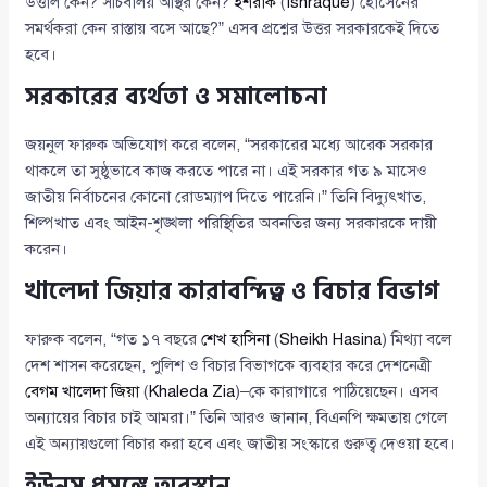
উত্তাল কেন? সচিবালয় অস্থির কেন?
ইশরাক
(
Ishraque
) হোসেনের
সমর্থকরা কেন রাস্তায় বসে আছে?” এসব প্রশ্নের উত্তর সরকারকেই দিতে
হবে।
সরকারের ব্যর্থতা ও সমালোচনা
জয়নুল ফারুক অভিযোগ করে বলেন, “সরকারের মধ্যে আরেক সরকার
থাকলে তা সুষ্ঠুভাবে কাজ করতে পারে না। এই সরকার গত ৯ মাসেও
জাতীয় নির্বাচনের কোনো রোডম্যাপ দিতে পারেনি।” তিনি বিদ্যুৎখাত,
শিল্পখাত এবং আইন-শৃঙ্খলা পরিস্থিতির অবনতির জন্য সরকারকে দায়ী
করেন।
খালেদা জিয়ার কারাবন্দিত্ব ও বিচার বিভাগ
ফারুক বলেন, “গত ১৭ বছরে
শেখ হাসিনা
(
Sheikh Hasina
) মিথ্যা বলে
দেশ শাসন করেছেন, পুলিশ ও বিচার বিভাগকে ব্যবহার করে দেশনেত্রী
বেগম খালেদা জিয়া
(
Khaleda Zia
)–কে কারাগারে পাঠিয়েছেন। এসব
অন্যায়ের বিচার চাই আমরা।” তিনি আরও জানান, বিএনপি ক্ষমতায় গেলে
এই অন্যায়গুলো বিচার করা হবে এবং জাতীয় সংস্কারে গুরুত্ব দেওয়া হবে।
ইউনূস প্রসঙ্গে অবস্থান