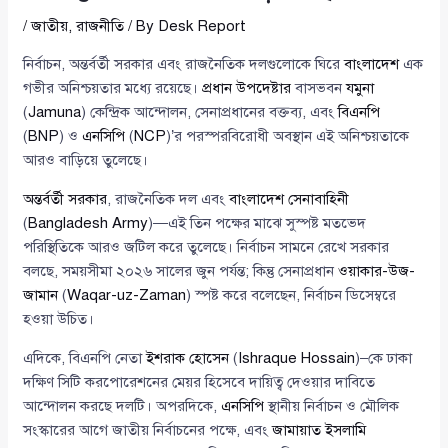
/
জাতীয়
,
রাজনীতি
/ By
Desk Report
নির্বাচন, অন্তর্বর্তী সরকার এবং রাজনৈতিক দলগুলোকে ঘিরে
বাংলাদেশ
এক
গভীর অনিশ্চয়তার মধ্যে রয়েছে।
প্রধান উপদেষ্টার
বাসভবন
যমুনা
(
Jamuna
) কেন্দ্রিক আন্দোলন, সেনাপ্রধানের বক্তব্য, এবং
বিএনপি
(
BNP
) ও
এনসিপি
(
NCP
)’র পরস্পরবিরোধী অবস্থান এই অনিশ্চয়তাকে
আরও বাড়িয়ে তুলেছে।
অন্তর্বর্তী সরকার
, রাজনৈতিক দল এবং
বাংলাদেশ সেনাবাহিনী
(
Bangladesh Army
)—এই তিন পক্ষের মাঝে সুস্পষ্ট মতভেদ
পরিস্থিতিকে আরও জটিল করে তুলেছে। নির্বাচন সামনে রেখে সরকার
বলছে, সময়সীমা ২০২৬ সালের জুন পর্যন্ত; কিন্তু সেনাপ্রধান
ওয়াকার-উজ-
জামান
(
Waqar-uz-Zaman
) স্পষ্ট করে বলেছেন, নির্বাচন ডিসেম্বরে
হওয়া উচিত।
এদিকে, বিএনপি নেতা
ইশরাক হোসেন
(
Ishraque Hossain
)–কে ঢাকা
দক্ষিণ সিটি করপোরেশনের মেয়র হিসেবে দায়িত্ব দেওয়ার দাবিতে
আন্দোলন করছে দলটি। অপরদিকে,
এনসিপি
স্থানীয় নির্বাচন ও মৌলিক
সংস্কারের আগে জাতীয় নির্বাচনের পক্ষে, এবং
জামায়াত ইসলামি