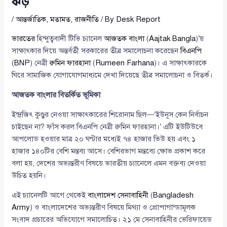
ঝড়
/
আন্তর্জাতিক
,
মতামত
,
রাজনীতি
/ By
Desk Report
ভারতের
হিন্দুত্ববাদী টিভি চ্যানেল
আজতক বাংলা
(
Aajtak Bangla
)’য়
সাক্ষাৎকার দিয়ে অন্তর্বর্তী সরকারের তীব্র সমালোচনা করেছেন
বিএনপি
(
BNP
) নেত্রী
রুমিন ফারহানা
(
Rumeen Farhana
)। এ সাক্ষাৎকারকে
ঘিরে সামাজিক যোগাযোগমাধ্যমে দেখা দিয়েছে তীব্র সমালোচনা ও বিতর্ক।
আজতক বাংলার বিতর্কিত ভূমিকা
ইন্দ্রজিৎ কুণ্ডুর নেওয়া সাক্ষাৎকারের শিরোনাম ছিল—‘ইউনূস কেন নির্বাচন
চাইছেন না? ফাঁস করল বিএনপি নেত্রী রুমিন ফারহানা।’ এটি ইউটিউবে
আপলোড হওয়ার মাত্র ২০ ঘণ্টার মধ্যেই ৭৪ হাজার ভিউ হয় এবং ১
হাজার ১৪০টির বেশি মন্তব্য আসে। বেশিরভাগ মন্তব্যে ক্ষোভ প্রকাশ করে
বলা হয়, দেশের অভ্যন্তরীণ বিষয়ে ভারতীয় চ্যানেলে এমন বক্তব্য দেওয়া
উচিত হয়নি।
এই চ্যানেলটি আগে থেকেই
বাংলাদেশ সেনাবাহিনী
(
Bangladesh
Army
) ও বাংলাদেশের অভ্যন্তরীণ বিষয়ে মিথ্যা ও প্রোপাগান্ডামূলক
সংবাদ প্রচারের অভিযোগে সমালোচিত। ২১ মে সেনাবাহিনীর ভেরিফায়েড