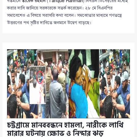
বর্তমানে
তারেক রহমান
(
Tarique Rahman
) নির্বাচন ডিসেম্বরের মধ্যেই
করার দাবি জানিয়ে সরকারকে সতর্ক করেছেন। ২৮ মে বিএনপির
সমাবেশেও এ বিষয়ে সরাসরি কথা বলেন। সমঝোতার মাধ্যমে গণতন্ত্রে
উত্তরণের পথ সৃষ্টির দাবিতে জনমনে উদ্বেগ বাড়ছে।
চট্টগ্রামে মানববন্ধনে হামলা, নারীকে লাথি
মারার ঘটনায় ক্ষোভ ও নিন্দার ঝড়