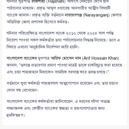
ঘটনার সূত্রপাত
রাজশাহী
(
Rajshahi
) অফিসে নেমপ্লেট দেখে ছবি
পাঠানোর মাধ্যমে। প্রকৃত আব্দুল ওয়ারেছ আনসারীর আত্মীয় বিষয়টি
ব্যাংকে জানান। প্রকৃত ব্যক্তি বর্তমানে
নারায়ণগঞ্জ
(
Narayanganj
) জেলার
অতিরিক্ত জেলা প্রশাসক হিসেবে কর্মরত।
ঘটনার পরিপ্রেক্ষিতে বাংলাদেশ ব্যাংক ২০১০ থেকে ২০২৪ সাল পর্যন্ত
নিয়োগ পাওয়া সকল কর্মকর্তার তথ্য পর্যালোচনার সিদ্ধান্ত নিয়েছে। তবে এ
বিষয়ে এখনো আনুষ্ঠানিক নির্দেশনা জারি হয়নি।
বাংলাদেশ ব্যাংকের
মুখপাত্র
আরিফ হোসেন খান
(
Arif Hossain Khan
)
জানান, “তদন্তে প্রতারণার প্রমাণ পাওয়া মাত্রই তাকে চাকরিচ্যুত করা হয়েছে
এবং চাচা শাহজাহান মিয়াকেও সাময়িক বরখাস্ত করে তদন্ত চলছে।”
বর্তমানে ভুয়া কর্মকর্তা শাহজালাল আত্মগোপনে রয়েছেন এবং তার চাচাও
ফোন বন্ধ রেখেছেন।
বাংলাদেশ ব্যাংকের কর্মকর্তারা জানিয়েছেন, এ ধরনের ঘটনা অত্যন্ত
লজ্জাজনক এবং কেন্দ্রীয় ব্যাংকের স্বচ্ছতা ও গ্রহণযোগ্যতার জন্য
হুমকিস্বরূপ।