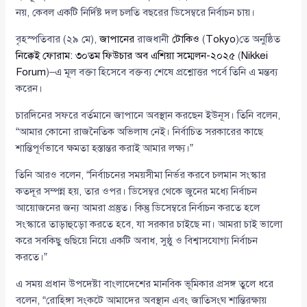
নয়, কেবল একটি নির্দিষ্ট দল চলতি বছরের ডিসেম্বরে নির্বাচন চায়।
বৃহস্পতিবার (২৯ মে),
জাপানের
রাজধানী
টোকিও
(
Tokyo
)তে অনুষ্ঠিত
নিক্কেই ফোরাম: ৩০তম ফিউচার অব এশিয়া সম্মেলন-২০২৫
(
Nikkei
Forum
)–এ মূল বক্তা হিসেবে বক্তব্য শেষে প্রশ্নোত্তর পর্বে তিনি এ মন্তব্য
করেন।
চারদিনের সফরে বর্তমানে জাপানে অবস্থান করছেন ইউনূস। তিনি বলেন,
“আমার কোনো রাজনৈতিক অভিলাষ নেই। নির্বাচিত সরকারের কাছে
শান্তিপূর্ণভাবে ক্ষমতা হস্তান্তর করাই আমার লক্ষ্য।”
তিনি আরও বলেন, “নির্বাচনের সময়সীমা নির্ভর করবে চলমান সংস্কার
কতদূর সম্পন্ন হয়, তার ওপর। ডিসেম্বর থেকে জুনের মধ্যে নির্বাচন
আয়োজনের জন্য আমরা প্রস্তুত। কিন্তু ডিসেম্বরে নির্বাচন করতে হলে
সংস্কারে তাড়াহুড়ো করতে হবে, যা সরকার চাইছে না। আমরা চাই ভালো
করে সবকিছু গুছিয়ে নিয়ে একটি অবাধ, সুষ্ঠু ও বিশ্বাসযোগ্য নির্বাচন
করতে।”
এ সময় প্রধান উপদেষ্টা বাংলাদেশের মানবিক ভূমিকার প্রসঙ্গ তুলে ধরে
বলেন, “রোহিঙ্গা সংকটে আমাদের অবস্থান এবং জাতিসংঘ শান্তিরক্ষায়