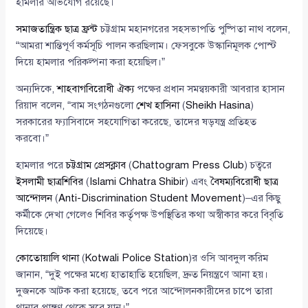
হামলার অভিযোগ রয়েছে।
সমাজতান্ত্রিক ছাত্র ফ্রন্ট
চট্টগ্রাম মহানগরের সহসভাপতি পুষ্পিতা নাথ বলেন,
“আমরা শান্তিপূর্ণ কর্মসূচি পালন করছিলাম। ফেসবুকে উস্কানিমূলক পোস্ট
দিয়ে হামলার পরিকল্পনা করা হয়েছিল।”
অন্যদিকে,
শাহবাগবিরোধী ঐক্য
পক্ষের প্রধান সমন্বয়কারী আবরার হাসান
রিয়াদ বলেন, “বাম সংগঠনগুলো
শেখ হাসিনা
(
Sheikh Hasina
)
সরকারের ফ্যাসিবাদে সহযোগিতা করেছে, তাদের ষড়যন্ত্র প্রতিহত
করবো।”
হামলার পরে
চট্টগ্রাম প্রেসক্লাব
(
Chattogram Press Club
) চত্বরে
ইসলামী ছাত্রশিবির
(
Islami Chhatra Shibir
) এবং
বৈষম্যবিরোধী ছাত্র
আন্দোলন
(
Anti-Discrimination Student Movement
)–এর কিছু
কর্মীকে দেখা গেলেও শিবির কর্তৃপক্ষ উপস্থিতির কথা অস্বীকার করে বিবৃতি
দিয়েছে।
কোতোয়ালি থানা
(
Kotwali Police Station
)র ওসি আবদুল করিম
জানান, “দুই পক্ষের মধ্যে হাতাহাতি হয়েছিল, দ্রুত নিয়ন্ত্রণে আনা হয়।
দুজনকে আটক করা হয়েছে, তবে পরে আন্দোলনকারীদের চাপে তারা
থানার প্রাঙ্গণ থেকে সরে যান।”