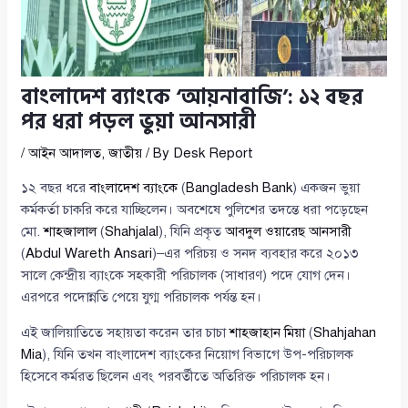
বাংলাদেশ ব্যাংকে ‘আয়নাবাজি’: ১২ বছর
পর ধরা পড়ল ভুয়া আনসারী
/
আইন আদালত
,
জাতীয়
/ By
Desk Report
১২ বছর ধরে
বাংলাদেশ ব্যাংকে
(
Bangladesh Bank
) একজন ভুয়া
কর্মকর্তা চাকরি করে যাচ্ছিলেন। অবশেষে পুলিশের তদন্তে ধরা পড়েছেন
মো.
শাহজালাল
(
Shahjalal
), যিনি প্রকৃত
আবদুল ওয়ারেছ আনসারী
(
Abdul Wareth Ansari
)–এর পরিচয় ও সনদ ব্যবহার করে ২০১৩
সালে কেন্দ্রীয় ব্যাংকে সহকারী পরিচালক (সাধারণ) পদে যোগ দেন।
এরপরে পদোন্নতি পেয়ে যুগ্ম পরিচালক পর্যন্ত হন।
এই জালিয়াতিতে সহায়তা করেন তার চাচা
শাহজাহান মিয়া
(
Shahjahan
Mia
), যিনি তখন বাংলাদেশ ব্যাংকের নিয়োগ বিভাগে উপ-পরিচালক
হিসেবে কর্মরত ছিলেন এবং পরবর্তীতে অতিরিক্ত পরিচালক হন।