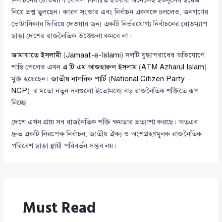
নির্বাচনের রোডম্যাপ ঘোষণা বিলম্বিত হওয়ায় অনেকেই ইউনূসের ইমেজ
নিয়ে প্রশ্ন তুলছেন। কারণ সংস্কার এবং নির্বাচন একসঙ্গে চললেও, জনগণের
ভোটাধিকার ফিরিয়ে দেওয়ার জন্য একটি নির্ভরযোগ্য নির্বাচনের রোডম্যাপ
ছাড়া দেশের রাজনৈতিক উত্তেজনা কমবে না।
জামায়াতে ইসলামী
(
Jamaat-e-Islami
) দলটি যুদ্ধাপরাধের অভিযোগে
শাস্তি পেলেও এখন
এ টি এম আজহারুল ইসলাম
(
ATM Azharul Islam
)
মুক্ত হয়েছেন।
জাতীয় নাগরিক পার্টি
(
National Citizen Party –
NCP
)–র মতো নতুন দলগুলো ইতোমধ্যে বড় রাজনৈতিক শক্তিতে রূপ
নিচ্ছে।
দেশে এখন প্রায় সব রাজনৈতিক শক্তি ক্ষমতার প্রত্যাশা করছে। অতএব
দ্রুত একটি নিরপেক্ষ নির্বাচন, জাতীয় ঐক্য ও অংশগ্রহণমূলক রাজনৈতিক
পরিবেশ ছাড়া স্থায়ী পরিবর্তন সম্ভব নয়।
Must Read