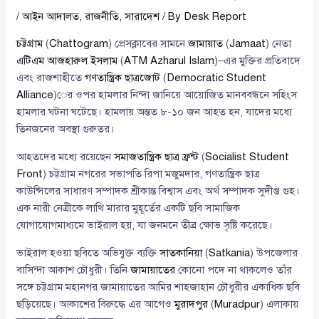
/
আইন আদালত
,
রাজনীতি
,
সারাদেশ
/ By
Desk Report
চট্টগ্রাম
(
Chattogram
) প্রেসক্লাবের সামনে
জামায়াত
(
Jamaat
) নেতা
এটিএম আজহারুল ইসলাম
(
ATM Azharul Islam
)–এর মুক্তির প্রতিবাদে
এবং রাজশাহীতে
গণতান্ত্রিক ছাত্রজোট
(
Democratic Student
Alliance
)ের ওপর হামলার নিন্দা জানিয়ে আয়োজিত মানববন্ধনে সহিংস
হামলার ঘটনা ঘটেছে। হামলায় অন্তত ৮-১০ জন আহত হন, যাদের মধ্যে
তিনজনের অবস্থা গুরুতর।
আহতদের মধ্যে রয়েছেন
সমাজতান্ত্রিক ছাত্র ফ্রন্ট
(
Socialist Student
Front
) চট্টগ্রাম নগরের সভাপতি রিপা মজুমদার, গণতান্ত্রিক ছাত্র
কাউন্সিলের সাধারণ সম্পাদক শ্রীকান্ত বিশ্বাস এবং অর্থ সম্পাদক সুদীপ্ত গুহ।
এক নারী নেত্রীকে লাথি মারার মুহূর্তের একটি ছবি সামাজিক
যোগাযোগমাধ্যমে ভাইরাল হয়, যা জনমনে তীব্র ক্ষোভ সৃষ্টি করেছে।
ভাইরাল হওয়া ছবিতে অভিযুক্ত ব্যক্তি
সাতকানিয়া
(
Satkania
) উপজেলার
বাসিন্দা আকাশ চৌধুরী। তিনি
জামায়াতের
কোনো পদে না থাকলেও তাঁর
সঙ্গে চট্টগ্রাম মহানগর জামায়াতের আমির শাহজাহান চৌধুরীর একাধিক ছবি
ছড়িয়েছে। আকাশের বিরুদ্ধে এর আগেও
মুরাদপুর
(
Muradpur
) এলাকায়