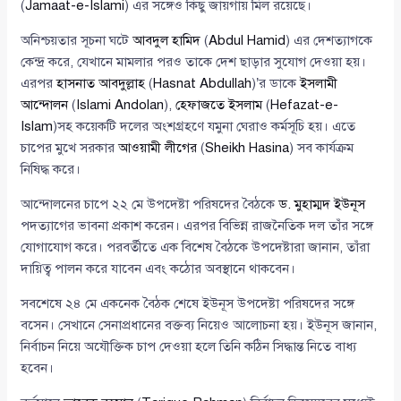
(
Jamaat-e-Islami
) এর সঙ্গেও কিছু জায়গায় মিল রয়েছে।
অনিশ্চয়তার সূচনা ঘটে
আবদুল হামিদ
(
Abdul Hamid
) এর দেশত্যাগকে
কেন্দ্র করে, যেখানে মামলার পরও তাকে দেশ ছাড়ার সুযোগ দেওয়া হয়।
এরপর
হাসনাত আবদুল্লাহ
(
Hasnat Abdullah
)’র ডাকে
ইসলামী
আন্দোলন
(
Islami Andolan
),
হেফাজতে ইসলাম
(
Hefazat-e-
Islam
)সহ কয়েকটি দলের অংশগ্রহণে যমুনা ঘেরাও কর্মসূচি হয়। এতে
চাপের মুখে সরকার
আওয়ামী লীগের
(
Sheikh Hasina
) সব কার্যক্রম
নিষিদ্ধ করে।
আন্দোলনের চাপে ২২ মে উপদেষ্টা পরিষদের বৈঠকে
ড. মুহাম্মদ ইউনূস
পদত্যাগের ভাবনা প্রকাশ করেন। এরপর বিভিন্ন রাজনৈতিক দল তাঁর সঙ্গে
যোগাযোগ করে। পরবর্তীতে এক বিশেষ বৈঠকে উপদেষ্টারা জানান, তাঁরা
দায়িত্ব পালন করে যাবেন এবং কঠোর অবস্থানে থাকবেন।
সবশেষে ২৪ মে একনেক বৈঠক শেষে ইউনূস উপদেষ্টা পরিষদের সঙ্গে
বসেন। সেখানে সেনাপ্রধানের বক্তব্য নিয়েও আলোচনা হয়। ইউনূস জানান,
নির্বাচন নিয়ে অযৌক্তিক চাপ দেওয়া হলে তিনি কঠিন সিদ্ধান্ত নিতে বাধ্য
হবেন।