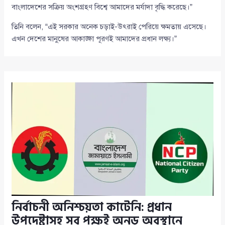
বাংলাদেশের সক্রিয় অংশগ্রহণ বিশ্বে আমাদের মর্যাদা বৃদ্ধি করেছে।”
তিনি বলেন, “এই সরকার অনেক চড়াই-উৎরাই পেরিয়ে ক্ষমতায় এসেছে।
এখন দেশের মানুষের আকাঙ্ক্ষা পূরণই আমাদের প্রধান লক্ষ্য।”
নির্বাচনী অনিশ্চয়তা কাটেনি: প্রধান
উপদেষ্টাসহ সব পক্ষই অনড় অবস্থানে