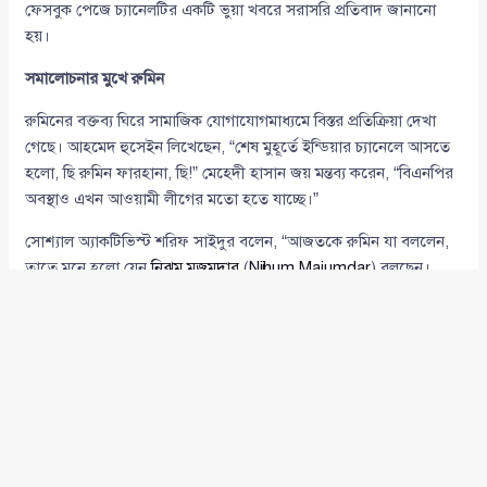
ফেসবুক পেজে চ্যানেলটির একটি ভুয়া খবরে সরাসরি প্রতিবাদ জানানো
হয়।
সমালোচনার মুখে রুমিন
রুমিনের বক্তব্য ঘিরে সামাজিক যোগাযোগমাধ্যমে বিস্তর প্রতিক্রিয়া দেখা
গেছে। আহমেদ হুসেইন লিখেছেন, “শেষ মুহূর্তে ইন্ডিয়ার চ্যানেলে আসতে
হলো, ছি রুমিন ফারহানা, ছি!” মেহেদী হাসান জয় মন্তব্য করেন, “বিএনপির
অবস্থাও এখন আওয়ামী লীগের মতো হতে যাচ্ছে।”
সোশ্যাল অ্যাকটিভিস্ট শরিফ সাইদুর বলেন, “আজতকে রুমিন যা বললেন,
তাতে মনে হলো যেন
নিঝুম মজুমদার
(
Nijhum Majumdar
) বলছেন।
ইউনূস সরকারের বিরুদ্ধে কথা বলতে গিয়ে দেশের ভাবমূর্তিই ক্ষতিগ্রস্ত
করলেন।”
রুমিনের বক্তব্যের খণ্ডিত দিক
সাক্ষাৎকারে রুমিন বলেন,
ড. মুহাম্মদ ইউনূস
(
Dr. Muhammad Yunus
)
“শুধু ফেল না, সব বিষয়ে লজ্জাজনক ফেল করেছেন।” তার এ বক্তব্য
ভারতীয় উপস্থাপক কৌতূহল আর উৎসাহ নিয়ে তুলে ধরেন, যা
নেটিজেনদের মধ্যে তীব্র প্রতিক্রিয়ার জন্ম দেয়।