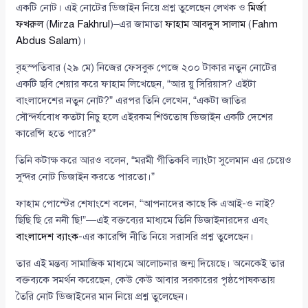
একটি নোট। এই নোটের ডিজাইন নিয়ে প্রশ্ন তুলেছেন লেখক ও
মির্জা
ফখরুল
(
Mirza Fakhrul
)–এর জামাতা
ফাহাম আবদুস সালাম
(
Fahm
Abdus Salam
)।
বৃহস্পতিবার (২৯ মে) নিজের ফেসবুক পেজে ২০০ টাকার নতুন নোটের
একটি ছবি শেয়ার করে ফাহাম লিখেছেন, “আর য়ু সিরিয়াস? এইটা
বাংলাদেশের নতুন নোট?” এরপর তিনি লেখেন, “একটা জাতির
সৌন্দর্যবোধ কতটা নিচু হলে এইরকম শিশুতোষ ডিজাইন একটি দেশের
কারেন্সি হতে পারে?”
তিনি কটাক্ষ করে আরও বলেন, “মরমী গীতিকবি ল্যাংটা সুলেমান এর চেয়েও
সুন্দর নোট ডিজাইন করতে পারতো।”
ফাহাম পোস্টের শেষাংশে বলেন, “আপনাদের কাছে কি এআই-ও নাই?
ছিছি ছি রে ননী ছি!”—এই বক্তব্যের মাধ্যমে তিনি ডিজাইনারদের এবং
বাংলাদেশ ব্যাংক
-এর কারেন্সি নীতি নিয়ে সরাসরি প্রশ্ন তুলেছেন।
তার এই মন্তব্য সামাজিক মাধ্যমে আলোচনার জন্ম দিয়েছে। অনেকেই তার
বক্তব্যকে সমর্থন করেছেন, কেউ কেউ আবার সরকারের পৃষ্ঠপোষকতায়
তৈরি নোট ডিজাইনের মান নিয়ে প্রশ্ন তুলেছেন।