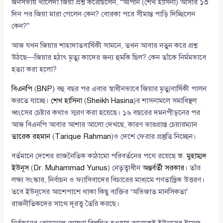
জনসভায় খালেদা জিয়া প্রশ্ন করেছিলেন, “আপনি (শেখ হাসিনা) আসার ১৩
দিন পর জিয়া মারা গেলেন কেন? বোরকা পরে সীমান্ত পাড়ি দিচ্ছিলেন
কেন?”
আজ যখন জিয়ার শাহাদাতবার্ষিকী সামনে, তখন আবার নতুন করে প্রশ্ন
উঠছে—জিয়ার হঠাৎ মৃত্যু কাদের জন্য হুমকি ছিল? কেন তাঁকে নির্মমভাবে
হত্যা করা হলো?
বিএনপি
(
BNP
) বহু বছর পর এবার স্বাধীনভাবে জিয়ার মৃত্যুবার্ষিকী পালন
করতে যাচ্ছে।
শেখ হাসিনা
(
Sheikh Hasina
)র শাসনামলে সমাধিস্থল
ধ্বংসের চেষ্টার কথাও স্মরণ করা হয়েছে। ১৬ বছরের দমনপীড়নের পর
আজ বিএনপি আবার আশার আলো দেখছে, কারণ ভারপ্রাপ্ত চেয়ারম্যান
তারেক রহমান
(
Tarique Rahman
)ও দেশে ফেরার প্রস্তুতি নিচ্ছেন।
বর্তমানে দেশের রাজনৈতিক কাঠামো পরিবর্তনের পথে রয়েছে
ড. মুহাম্মদ
ইউনূস
(
Dr. Muhammad Yunus
) নেতৃত্বাধীন
অন্তর্বর্তী সরকার
। তাঁর
লক্ষ্য সংস্কার, নির্বাচন ও ফ্যাসিবাদের বিচারের মাধ্যমে গণতান্ত্রিক উত্তরণ।
তবে ইউনূসের আশেপাশে থাকা কিছু ব্যক্তির ‘অভিজাত মানসিকতা’
রাজনীতিকদের সাথে দূরত্ব তৈরি করছে।