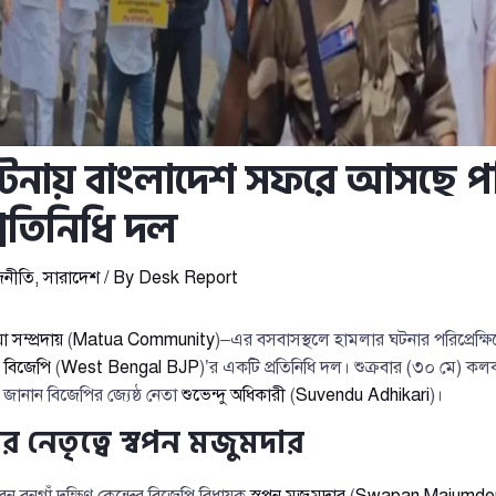
টনায় বাংলাদেশ সফরে আসছে পশ্
্রতিনিধি দল
জনীতি
,
সারাদেশ
/ By
Desk Report
া সম্প্রদায়
(
Matua Community
)–এর বসবাসস্থলে হামলার ঘটনার পরিপ্রেক্
গ বিজেপি
(
West Bengal BJP
)’র একটি প্রতিনিধি দল। শুক্রবার (৩০ মে)
জানান বিজেপির জ্যেষ্ঠ নেতা
শুভেন্দু অধিকারী
(
Suvendu Adhikari
)।
র নেতৃত্বে স্বপন মজুমদার
বেন বনগাঁ দক্ষিণ কেন্দ্রের বিজেপি বিধায়ক
স্বপন মজুমদার
(
Swapan Majumde