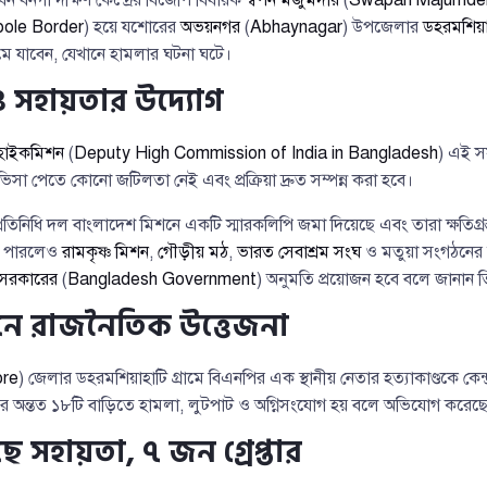
ole Border
) হয়ে যশোরের
অভয়নগর
(
Abhaynagar
) উপজেলার
ডহরমশিয়া
রামে যাবেন, যেখানে হামলার ঘটনা ঘটে।
ও সহায়তার উদ্যোগ
হাইকমিশন
(
Deputy High Commission of India in Bangladesh
) এই সফ
িসা পেতে কোনো জটিলতা নেই এবং প্রক্রিয়া দ্রুত সম্পন্ন করা হবে।
 প্রতিনিধি দল বাংলাদেশ মিশনে একটি স্মারকলিপি জমা দিয়েছে এবং তারা ক্ষতিগ্
ে পারলেও
রামকৃষ্ণ মিশন
,
গৌড়ীয় মঠ
,
ভারত সেবাশ্রম সংঘ
ও মতুয়া সংগঠনের 
 সরকারের
(
Bangladesh Government
) অনুমতি প্রয়োজন হবে বলে জানান ত
নে রাজনৈতিক উত্তেজনা
ore
) জেলার ডহরমশিয়াহাটি গ্রামে বিএনপির এক স্থানীয় নেতার হত্যাকাণ্ডকে কেন্দ্
য়ের অন্তত ১৮টি বাড়িতে হামলা, লুটপাট ও অগ্নিসংযোগ হয় বলে অভিযোগ করেছেন
 সহায়তা, ৭ জন গ্রেপ্তার