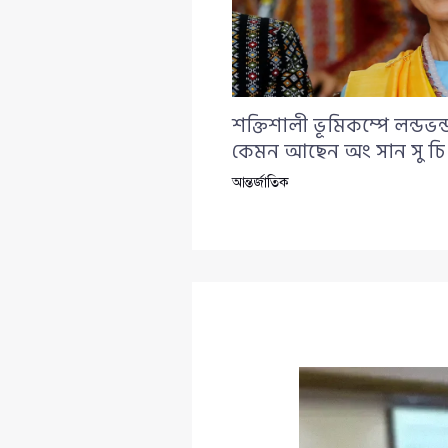
শক্তিশালী ভূমিকম্পে লন্ডভ
কেমন আছেন অং সান সু চি
আন্তর্জাতিক