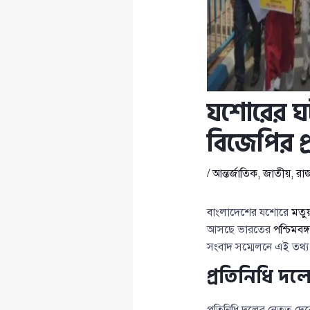
যশোরের ঘ
বিজেপির প
/
আন্তর্জাতিক
,
জাতীয়
,
রা
বাংলাদেশের যশোরে
মতুয়
আসছে ভারতের
পশ্চিমবঙ্
সংবাদ সম্মেলনে এই তথ্য 
প্রতিনিধি দলে
প্রতিনিধি দলের নেতৃত্ব দে