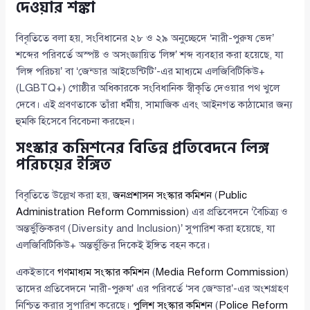
দেওয়ার শঙ্কা
বিবৃতিতে বলা হয়, সংবিধানের ২৮ ও ২৯ অনুচ্ছেদে ‘নারী-পুরুষ ভেদ’
শব্দের পরিবর্তে অস্পষ্ট ও অসংজ্ঞায়িত ‘লিঙ্গ’ শব্দ ব্যবহার করা হয়েছে, যা
‘লিঙ্গ পরিচয়’ বা ‘জেন্ডার আইডেন্টিটি’-এর মাধ্যমে এলজিবিটিকিউ+
(LGBTQ+) গোষ্ঠীর অধিকারকে সংবিধানিক স্বীকৃতি দেওয়ার পথ খুলে
দেবে। এই প্রবণতাকে তাঁরা ধর্মীয়, সামাজিক এবং আইনগত কাঠামোর জন্য
হুমকি হিসেবে বিবেচনা করছেন।
সংস্কার কমিশনের বিভিন্ন প্রতিবেদনে লিঙ্গ
পরিচয়ের ইঙ্গিত
বিবৃতিতে উল্লেখ করা হয়,
জনপ্রশাসন সংস্কার কমিশন
(
Public
Administration Reform Commission
) এর প্রতিবেদনে ‘বৈচিত্র্য ও
অন্তর্ভুক্তিকরণ (Diversity and Inclusion)’ সুপারিশ করা হয়েছে, যা
এলজিবিটিকিউ+ অন্তর্ভুক্তির দিকেই ইঙ্গিত বহন করে।
একইভাবে
গণমাধ্যম সংস্কার কমিশন
(
Media Reform Commission
)
তাদের প্রতিবেদনে ‘নারী-পুরুষ’ এর পরিবর্তে ‘সব জেন্ডার’-এর অংশগ্রহণ
নিশ্চিত করার সুপারিশ করেছে।
পুলিশ সংস্কার কমিশন
(
Police Reform