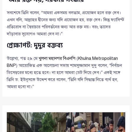
সবশেষে তিনি বলেন, “আমরা একসময় বলতাম, প্রয়োজন হলে রক্ত দেব।
এখন বলি, আল্লাহর দ্বীনের জন্য যদি প্রয়োজন হয়, রক্ত দেব। কিন্তু ফ্যাসিস্ট
প্রতিরোধ বা স্বৈরাচার পরিবর্তনের জন্য আর রক্ত নয়। বরং তাদের
দাঁড়াবার সুযোগও আমরা দেব না।”
প্রেক্ষাপট: দুদুর বক্তব্য
উল্লেখ্য, গত ২৯ মে
খুলনা মহানগর বিএনপি
(
Khulna Metropolitan
BNP
) আয়োজিত এক আলোচনা সভায় শামসুজ্জামান দুদু বলেন, “নির্বাচন
ডিসেম্বরের মধ্যে হতে হবে। না হলে আমরা ডেট দিয়ে দেব।” একই সঙ্গে
তিনি ড. ইউনূসকে উদ্দেশ করে বলেন, “তিনি যদি সিদ্ধান্ত নিতে ব্যর্থ হন,
আমরা হবো না।”