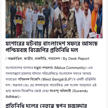
যশোরের ঘটনায় বাংলাদেশ সফরে আসছে
পশ্চিমবঙ্গ বিজেপির প্রতিনিধি দল
/
আন্তর্জাতিক
,
জাতীয়
,
রাজনীতি
,
সারাদেশ
/ By
Desk Report
বাংলাদেশের যশোরে
মতুয়া সম্প্রদায়
(
Matua Community
)–এর
বসবাসস্থলে হামলার ঘটনার পরিপ্রেক্ষিতে বাংলাদেশ সফরে আসছে
ভারতের
পশ্চিমবঙ্গ বিজেপি
(
West Bengal BJP
)’র একটি প্রতিনিধি
দল। শুক্রবার (৩০ মে) কলকাতায় আয়োজিত এক সংবাদ সম্মেলনে এই
তথ্য জানান বিজেপির জ্যেষ্ঠ নেতা
শুভেন্দু অধিকারী
(
Suvendu
Adhikari
)।
প্রতিনিধি দলের নেতৃত্বে স্বপন মজুমদার