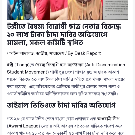
টঙ্গীতে বৈষম্য বিরোধী ছাত্র নেতার বিরুদ্ধে
২০ লাখ টাকা চাঁদা দাবির অভিযোগে
মামলা, সকল কমিটি স্থগিত
/
আইন আদালত
,
জাতীয়
,
সারাদেশ
/ By
Desk Report
টঙ্গী
(
Tongi
)তে
বৈষম্য বিরোধী ছাত্র আন্দোলন
(
Anti-Discrimination
Student Movement
) গাজীপুর জেলা শাখার যুগ্ম আহ্বায়ক আকাশ
খানের বিরুদ্ধে ২০ লাখ টাকা চাঁদা দাবির অভিযোগে থানায় মামলা দায়ের
করা হয়েছে। এই অভিযোগের প্রেক্ষিতে গাজীপুর জেলার সকল থানা ও
ওয়ার্ড কমিটির কার্যক্রম অনির্দিষ্টকালের জন্য স্থগিত করেছে সংগঠনটি।
ভাইরাল ভিডিওতে চাঁদা দাবির অভিযোগ
গত ২৮ মে রাতে টঙ্গীর শেরে বাংলা রোড এলাকায় এক
আওয়ামী লীগ
(
Awami League
) নেতার ভাই আবদুল বাতেনের বাড়িতে প্রবেশ করে
আকাশ খানসহ ১৮-২০ জন নেতাকর্মী ২০ লাখ টাকা চাঁদা দাবি করে বলে