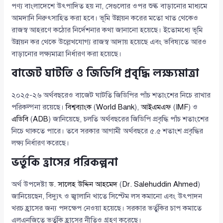
পণ্য বাংলাদেশে উৎপাদিত হয় না, সেগুলোর ওপর শুল্ক বাড়ানোর মাধ্যমে
আমদানি নিরুৎসাহিত করা হবে। ভূমি উন্নয়ন করের মতো খাত থেকেও
রাজস্ব আহরণে কঠোর নির্দেশনার কথা জানানো হয়েছে। ইতোমধ্যে ভূমি
উন্নয়ন কর থেকে উল্লেখযোগ্য রাজস্ব আদায় হয়েছে এবং ভবিষ্যতে আরও
বাড়ানোর লক্ষ্যমাত্রা নির্ধারণ করা হয়েছে।
বাজেট ঘাটতি ও জিডিপি প্রবৃদ্ধি লক্ষ্যমাত্রা
২০২৫-২৬ অর্থবছরেও বাজেট ঘাটতি জিডিপির পাঁচ শতাংশের নিচে রাখার
পরিকল্পনা রয়েছে।
বিশ্বব্যাংক
(
World Bank
),
আইএমএফ
(
IMF
) ও
এডিবি
(
ADB
) জানিয়েছে, চলতি অর্থবছরের জিডিপি প্রবৃদ্ধি পাঁচ শতাংশের
নিচে থাকতে পারে। তবে সরকার আগামী অর্থবছরে ৫.৫ শতাংশ প্রবৃদ্ধির
লক্ষ্য নির্ধারণ করেছে।
ভর্তুকি হ্রাসের পরিকল্পনা
অর্থ উপদেষ্টা
ড. সালেহ উদ্দিন আহমেদ
(
Dr. Salehuddin Ahmed
)
জানিয়েছেন, বিদ্যুৎ ও জ্বালানি খাতে সিস্টেম লস কমানো এবং উৎপাদন
খরচ হ্রাসের জন্য পদক্ষেপ নেওয়া হয়েছে। সরকার ভর্তুকির চাপ কমাতে
এলএনজিতে ভর্তুকি হ্রাসের নীতিও গ্রহণ করেছে।