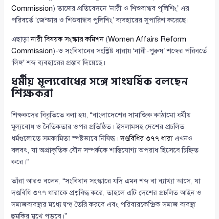
Commission
) তাদের প্রতিবেদনে ‘নারী ও শিশুবান্ধব পুলিশিং’ এর
পরিবর্তে ‘জেন্ডার ও শিশুবান্ধব পুলিশিং’ ব্যবহারের সুপারিশ করেছে।
এছাড়া
নারী বিষয়ক সংস্কার কমিশন
(
Women Affairs Reform
Commission
)-ও সংবিধানের সংশ্লিষ্ট ধারায় ‘নারী-পুরুষ’ শব্দের পরিবর্তে
‘লিঙ্গ’ শব্দ ব্যবহারের প্রস্তাব দিয়েছে।
ধর্মীয় মূল্যবোধের সঙ্গে সাংঘর্ষিক বলছেন
শিক্ষকরা
শিক্ষকদের বিবৃতিতে বলা হয়, “বাংলাদেশের সামাজিক কাঠামো ধর্মীয়
মূল্যবোধ ও নৈতিকতার ওপর প্রতিষ্ঠিত। ইসলামসহ দেশের প্রচলিত
ধর্মগুলোতে সমকামিতা স্পষ্টভাবে নিষিদ্ধ।
দণ্ডবিধির ৩৭৭ ধারা
এখনও
বলবৎ, যা অপ্রাকৃতিক যৌন সম্পর্ককে শাস্তিযোগ্য অপরাধ হিসেবে চিহ্নিত
করে।”
তাঁরা আরও বলেন, “সংবিধান সংস্কারে যদি এমন শব্দ বা ব্যাখ্যা আসে, যা
দণ্ডবিধি ৩৭৭ ধারাকে প্রশ্নবিদ্ধ করে, তাহলে এটি দেশের প্রচলিত আইন ও
সমাজব্যবস্থার মধ্যে দ্বন্দ্ব তৈরি করবে এবং পরিবারকেন্দ্রিক সমাজ ব্যবস্থা
হুমকির মুখে পড়বে।”