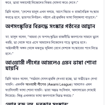
করে, তারা সকালেই নিজেদের বিজয় ঘোষণা করে দেবে।”
তিনি বলেন, “দেশের মানুষ এখন বলছে, আগে বিচার ও রাজনৈতিক সংস্কার
করতে হবে, তারপর নির্বাচন। নইলে এই হুমকির ভাষা বিশৃঙ্খলা বাড়াবে।”
অপসংস্কৃতির বিরুদ্ধে সংস্কার গঠনের আহ্বান
ডা. মাসুদ বলেন, “আমরা যে অপসংস্কৃতির রাজনীতি জনগণের সামনে তুলে
ধরছি, তা থেকে সরে এসে আমাদের নিজেদের গড়ে তুলতে হবে।
আইনজীবী অঙ্গন থেকে মজবুত ভূমিকা রেখে দেশকে সংস্কারের পথে নিতে
হবে।”
আওয়ামী লীগের আমলেও এমন ভাষা শোনা
যায়নি
তিনি আরও বলেন, “বর্তমান যেসব হুমকি দেওয়া হচ্ছে, তা অতীতেও দেখা
যায়নি। এমনকি
আওয়ামী লীগের
(
Awami League
) আমলেও এমন
ফ্যাসিবাদী ভাষা শোনা যায়নি। তারা অন্তত সংবিধান, আদালতের দোহাই
দিয়েছে। কিন্তু এখনকার ভাষা জনগণকে বিব্রত করছে।”
‘আর রক্ত নয়, দরকার সংস্কার’