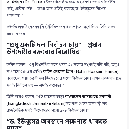
ড. ইউনূস
(
Dr. Yunus
) শুরু থেকেই অত্যন্ত স্নেহপ্রবণ। দলটির নিবন্ধন
নেই, প্রতীক নেই— অথচ তার প্রতিই রয়েছে ড. ইউনূসের বিশেষ
পক্ষপাত।”
সম্প্রতি একটি বেসরকারি টেলিভিশনের টকশোতে অংশ নিয়ে তিনি এসব
মন্তব্য করেন।
“শুধু একটি দল নির্বাচন চায়”— প্রধান
উপদেষ্টার বক্তব্যের বিরোধিতা
রুমিন বলেন, “শুধু বিএনপির সঙ্গে থাকা ৩১ দলের সংখ্যাই যদি ধরি, তবুও
সংখ্যাটা ২৫ এর বেশি।
রুহিন হোসেন প্রিন্স
(
Ruhin Hossain Prince
)
বলেছেন, প্রায় ৫৫টি দল ডিসেম্বরের মধ্যে নির্বাচন চায়। এখন একদল বাদে
সবাই নির্বাচন চায়— এটাই বাস্তবতা।”
তিনি আরও বলেন, “ওই ছাত্রদল ছাড়া
বাংলাদেশ জামায়াতে ইসলামী
(
Bangladesh Jamaat-e-Islami
)সহ বাম থেকে ডানপন্থী সব
রাজনৈতিক দলই ডিসেম্বরের মধ্যে দ্রুত নির্বাচন চায়।”
“ড. ইউনূসের অবস্থানে পক্ষপাত থাকতে
পারে”