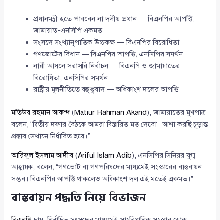
প্রধানমন্ত্রী হতে পারবেন না দলীয় প্রধান — বিএনপির আপত্তি,
জামায়াত-এনসিপি একমত
সংসদে সংখ্যানুপাতিক উচ্চকক্ষ — বিএনপির বিরোধিতা
গণভোটের বিধান — বিএনপির আপত্তি, এনসিপির সমর্থন
নারী আসনে সরাসরি নির্বাচন — বিএনপি ও জামায়াতের
বিরোধিতা, এনসিপির সমর্থন
রাষ্ট্রীয় মূলনীতিতে বহুত্ববাদ — অধিকাংশ দলের আপত্তি
মতিউর রহমান আকন্দ
(
Matiur Rahman Akand
), জামায়াতের মুখপাত্র
বলেন, “দ্বিতীয় দফার বৈঠকে আমরা বিস্তারিত মত দেবো। আশা করছি চূড়ান্ত
প্রস্তাব সেখানে নির্ধারিত হবে।”
আরিফুল ইসলাম আদীব
(
Ariful Islam Adib
), এনসিপির সিনিয়র যুগ্ম
আহ্বায়ক, বলেন, “গণভোট বা গণপরিষদের মাধ্যমেই সংস্কারের বাস্তবায়ন
সম্ভব। বিএনপির আপত্তি থাকলেও অধিকাংশ দল এই মতেই একমত।”
বাস্তবায়ন পদ্ধতি নিয়ে বিভাজন
বিএনপি
চায়, নির্বাচিত সংসদের মাধ্যমেই সাংবিধানিক সংস্কার হোক।