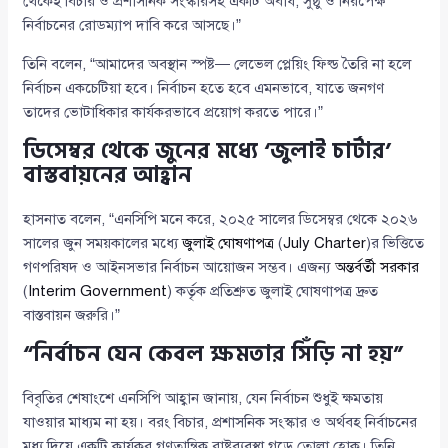
থেকেই বিচার ও প্রশাসনিক সংস্কারসহ একটি অবাধ, সুষ্ঠু ও নিরপেক্ষ
নির্বাচনের রোডম্যাপ দাবি করে আসছে।”
তিনি বলেন, “আমাদের অবস্থান স্পষ্ট— লেভেল প্লেয়িং ফিল্ড তৈরি না হলে
নির্বাচন একচেটিয়া হবে। নির্বাচন হতে হবে এমনভাবে, যাতে জনগণ
তাদের ভোটাধিকার কার্যকরভাবে প্রয়োগ করতে পারে।”
ডিসেম্বর থেকে জুনের মধ্যে ‘জুলাই চার্টার’
বাস্তবায়নের আহ্বান
হাসনাত বলেন, “এনসিপি মনে করে, ২০২৫ সালের ডিসেম্বর থেকে ২০২৬
সালের জুন সময়কালের মধ্যে
জুলাই ঘোষণাপত্র
(
July Charter
)র ভিত্তিতে
গণপরিষদ ও আইনসভার নির্বাচন আয়োজন সম্ভব। এজন্য
অন্তর্বর্তী সরকার
(
Interim Government
) কর্তৃক প্রতিশ্রুত জুলাই ঘোষণাপত্র দ্রুত
বাস্তবায়ন জরুরি।”
“নির্বাচন যেন কেবল ক্ষমতার সিঁড়ি না হয়”
বিবৃতির শেষাংশে এনসিপি আহ্বান জানায়, যেন নির্বাচন শুধুই ক্ষমতায়
যাওয়ার মাধ্যম না হয়। বরং বিচার, প্রশাসনিক সংস্কার ও অর্থবহ নির্বাচনের
মধ্য দিয়ে একটি কার্যকর গণতান্ত্রিক রাষ্ট্রব্যবস্থা গড়ে তোলা হোক। তিনি