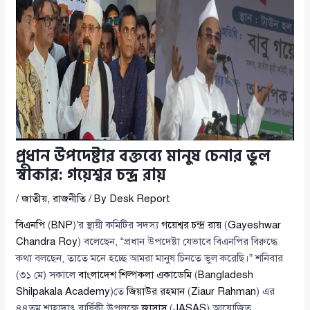
প্রধান উপদেষ্টার বক্তব্যে মানুষ চেনার ভুল
স্বীকার: গয়েশ্বর চন্দ্র রায়
/
জাতীয়
,
রাজনীতি
/ By
Desk Report
বিএনপি
(
BNP
)’র স্থায়ী কমিটির সদস্য
গয়েশ্বর চন্দ্র রায়
(
Gayeshwar
Chandra Roy
) বলেছেন, “প্রধান উপদেষ্টা যেভাবে বিএনপির বিরুদ্ধে
কথা বলছেন, তাতে মনে হচ্ছে আমরা মানুষ চিনতে ভুল করেছি।” শনিবার
(৩১ মে) সকালে
বাংলাদেশ শিল্পকলা একাডেমি
(
Bangladesh
Shilpakala Academy
)তে
জিয়াউর রহমান
(
Ziaur Rahman
) এর
৪৪তম শাহাদাৎ বার্ষিকী উপলক্ষে
জাসাস
(
JASAS
) আয়োজিত