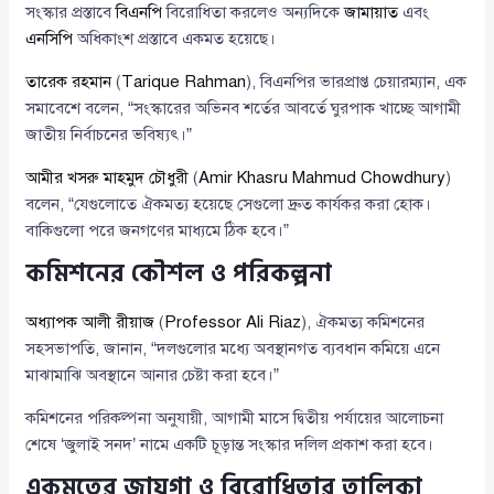
সংস্কার প্রস্তাবে
বিএনপি
বিরোধিতা করলেও অন্যদিকে
জামায়াত
এবং
এনসিপি
অধিকাংশ প্রস্তাবে একমত হয়েছে।
তারেক রহমান
(
Tarique Rahman
), বিএনপির ভারপ্রাপ্ত চেয়ারম্যান, এক
সমাবেশে বলেন, “সংস্কারের অভিনব শর্তের আবর্তে ঘুরপাক খাচ্ছে আগামী
জাতীয় নির্বাচনের ভবিষ্যৎ।”
আমীর খসরু মাহমুদ চৌধুরী
(
Amir Khasru Mahmud Chowdhury
)
বলেন, “যেগুলোতে ঐকমত্য হয়েছে সেগুলো দ্রুত কার্যকর করা হোক।
বাকিগুলো পরে জনগণের মাধ্যমে ঠিক হবে।”
কমিশনের কৌশল ও পরিকল্পনা
অধ্যাপক আলী রীয়াজ
(
Professor Ali Riaz
), ঐকমত্য কমিশনের
সহসভাপতি, জানান, “দলগুলোর মধ্যে অবস্থানগত ব্যবধান কমিয়ে এনে
মাঝামাঝি অবস্থানে আনার চেষ্টা করা হবে।”
কমিশনের পরিকল্পনা অনুযায়ী, আগামী মাসে দ্বিতীয় পর্যায়ের আলোচনা
শেষে ‘জুলাই সনদ’ নামে একটি চূড়ান্ত সংস্কার দলিল প্রকাশ করা হবে।
একমতের জায়গা ও বিরোধিতার তালিকা