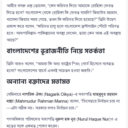
আমীর খসরু প্রশ্ন তোলেন, “কেন করিডর দিয়ে আমাকে রোহিঙ্গা ফেরত
দিতে হবে? বাংলাদেশ থেকে রোহিঙ্গা কি ফেরত যায়নি? জিয়াউর রহমান,
খালেদা জিয়ার সময় গেছে, তখন কি করিডর দিয়ে হয়েছে?” তিনি উদ্বেগ
প্রকাশ করে বলেন, “করিডর চালু হলে বাংলাদেশ ফ্রন্টলাইন স্টেটে পরিণত
হবে। আফগানিস্তান-পাকিস্তানের অবস্থা দেখেন, তারা কেন আজ এই অবস্থায়
আছে?”
বাংলাদেশের ভূরাজনীতি নিয়ে সতর্কতা
তিনি আরও বলেন, “আমরা কি অন্য রাষ্ট্রের স্প্রিং বোর্ড হিসেবে ব্যবহৃত
হবো? বাংলাদেশের স্বার্থে এখনই সচেতন হওয়া জরুরি।”
অন্যান্য বক্তাদের মতামত
সেমিনারে
নাগরিক ঐক্য
(
Nagarik Oikya
)–র সভাপতি
মাহমুদুর রহমান
মান্না
(
Mahmudur Rahman Manna
) বলেন, “ডিসেম্বরে নির্বাচন চায় না
—এটা সঠিক নয়। সরকার দলও নির্বাচন চায়।”
গণঅধিকার পরিষদের সভাপতি
নুরুল হক নুর
(
Nurul Haque Nur
)ও এ
মতের সঙ্গে একমত পোষণ করেন।