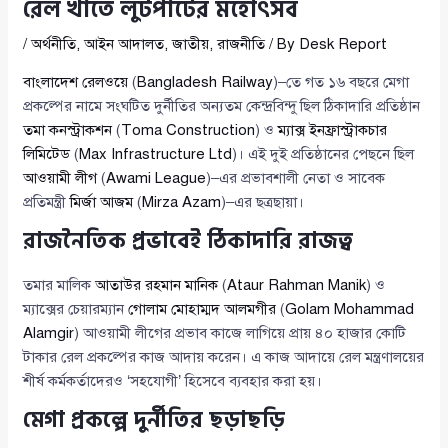
রেল খাতে লুটপাটের মহোৎসব
/
অর্থনীতি
,
আইন আদালত
,
জাতীয়
,
রাজনীতি
/ By
Desk Report
বাংলাদেশ রেলওয়ে
(
Bangladesh Railway
)–তে গত ১৬ বছরে মেগা
প্রকল্পের নামে সংঘটিত দুর্নীতির অন্যতম কেন্দ্রবিন্দু ছিল ঠিকাদারি প্রতিষ্ঠান
তমা কনস্ট্রাকশন
(
Toma Construction
) ও
ম্যাক্স ইনফ্রাস্ট্রাকচার
লিমিটেড
(
Max Infrastructure Ltd
)। এই দুই প্রতিষ্ঠানের পেছনে ছিল
আওয়ামী লীগ
(
Awami League
)–এর প্রভাবশালী নেতা ও সাবেক
প্রতিমন্ত্রী
মির্জা আজম
(
Mirza Azam
)–এর ছত্রছায়া।
রাজনৈতিক প্রভাবেই ঠিকাদারি রাজত্ব
তমার মালিক
আতাউর রহমান মানিক
(
Ataur Rahman Manik
) ও
ম্যাক্সের চেয়ারম্যান
গোলাম মোহাম্মদ আলমগীর
(
Golam Mohammad
Alamgir
) আওয়ামী লীগের প্রভাব কাজে লাগিয়ে প্রায় ৪০ হাজার কোটি
টাকার রেল প্রকল্পের কাজ আদায় করেন। এ কাজ আদায়ে রেল মন্ত্রণালয়ের
শীর্ষ কর্মকর্তাদেরও ‘সহযোগী’ হিসেবে ব্যবহার করা হয়।
মেগা প্রকল্পে দুর্নীতির ছড়াছড়ি