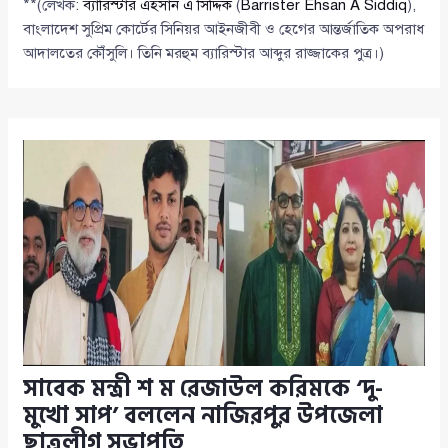
**(লেখক:
ব্যারিস্টার এহসান এ সিদ্দিক
(
Barrister Ehsan A Siddiq
),
বাংলাদেশ সুপ্রিম কোর্টের সিনিয়র আইনজীবী ও হেগের আন্তর্জাতিক অপরাধ
আদালতের কৌঁসুলি। তিনি মরহুম ব্যারিস্টার আব্দুর রাজ্জাকের পুত্র।)
সাবেক মন্ত্রী শ ম রেজাউল করিমকে ‘দু-
মুখো সাপ’ বললেন নাজিরপুর উপজেলা
ছাত্রলীগ সভাপতি