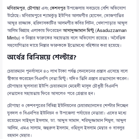
মণিরামপুর
,
চৌগাছা
এবং
কেশবপুর
উপজেলায় সবচেয়ে বেশি অভিযোগ
উঠেছে। মণিরামপুরে শ্যামকুড় ইউপির আলমগীর হোসেন, ভোজগাতির
আব্দুর রাজ্জাক, হরিদাসকাটির আলমগীর কবির লিটন, খেদাপাড়ার আব্দুল
আলিম জিন্নাহ এলাকায় ফিরেছেন
আসাদুজ্জামান মিন্টু
(
Asaduzzaman
Mintu
) ও নিস্তার ফারুকের সহায়তায় বলে অভিযোগ রয়েছে। অনৈতিক
সহযোগিতার দায়ে নিস্তার ফারুককে ইতোমধ্যে বহিষ্কার করা হয়েছে।
অর্থের বিনিময়ে শেল্টার?
চেয়ারম্যান পুনর্বাসনে ৪০ লাখ টাকা পর্যন্ত লেনদেনের প্রস্তাব এসেছে বলে
স্বীকার করেছেন বিএনপি নেতা মিন্টু। যদিও তিনি প্রস্তাব প্রত্যাখ্যান করেন।
চৌগাছার ফুলসারা ইউপি চেয়ারম্যান মেহেদী মাসুদ চৌধুরী বিএনপি
নেতাদের সহায়তায় ফিরে আসলেও পরে গ্রেপ্তার হন।
চৌগাছা ও কেশবপুরের বিভিন্ন ইউনিয়নের চেয়ারম্যানদের শেল্টার দিচ্ছেন
যুবদল ও বিএনপির ইউনিয়ন ও উপজেলা পর্যায়ের নেতারা। এদের মধ্যে
রয়েছেন সাইফুল ইসলাম, ডা. আব্দুস সামাদ, শরিফুজ্জামান শিমুল, আব্দুল
আলিম, এমএ সালাম, জহুরুল ইসলাম, ওহিদুল ইসলাম মেম্বার ও বাবলুর
রহমান মেম্বার।