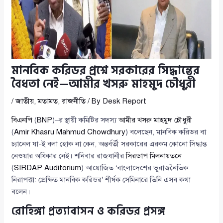
মানবিক করিডর প্রশ্নে সরকারের সিদ্ধান্তের
বৈধতা নেই—আমীর খসরু মাহমুদ চৌধুরী
/
জাতীয়
,
মতামত
,
রাজনীতি
/ By
Desk Report
বিএনপি
(
BNP
)–র স্থায়ী কমিটির সদস্য
আমীর খসরু মাহমুদ চৌধুরী
(
Amir Khasru Mahmud Chowdhury
) বলেছেন, মানবিক করিডর বা
চ্যানেল যা-ই বলা হোক না কেন, অন্তর্বর্তী সরকারের এরকম কোনো সিদ্ধান্ত
নেওয়ার অধিকার নেই। শনিবার রাজধানীর
সিরডাপ মিলনায়তনে
(
SIRDAP Auditorium
) আয়োজিত ‘বাংলাদেশের ভূরাজনৈতিক
নিরাপত্তা: প্রেক্ষিত মানবিক করিডর’ শীর্ষক সেমিনারে তিনি এসব কথা
বলেন।
রোহিঙ্গা প্রত্যাবাসন ও করিডর প্রসঙ্গ