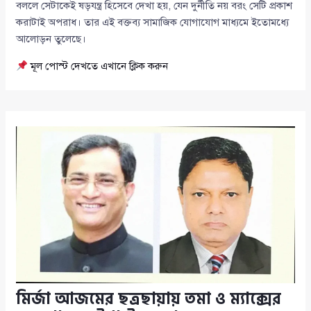
বললে সেটাকেই ষড়যন্ত্র হিসেবে দেখা হয়, যেন দুর্নীতি নয় বরং সেটি প্রকাশ
করাটাই অপরাধ। তার এই বক্তব্য সামাজিক যোগাযোগ মাধ্যমে ইতোমধ্যে
আলোড়ন তুলেছে।
মূল পোস্ট দেখতে এখানে ক্লিক করুন
মির্জা আজমের ছত্রছায়ায় তমা ও ম্যাক্সের