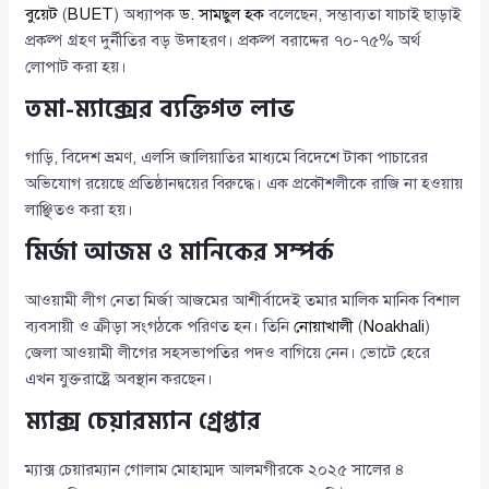
বুয়েট
(
BUET
) অধ্যাপক
ড. সামছুল হক
বলেছেন, সম্ভাব্যতা যাচাই ছাড়াই
প্রকল্প গ্রহণ দুর্নীতির বড় উদাহরণ। প্রকল্প বরাদ্দের ৭০-৭৫% অর্থ
লোপাট করা হয়।
তমা-ম্যাক্সের ব্যক্তিগত লাভ
গাড়ি, বিদেশ ভ্রমণ, এলসি জালিয়াতির মাধ্যমে বিদেশে টাকা পাচারের
অভিযোগ রয়েছে প্রতিষ্ঠানদ্বয়ের বিরুদ্ধে। এক প্রকৌশলীকে রাজি না হওয়ায়
লাঞ্ছিতও করা হয়।
মির্জা আজম ও মানিকের সম্পর্ক
আওয়ামী লীগ নেতা মির্জা আজমের আশীর্বাদেই তমার মালিক মানিক বিশাল
ব্যবসায়ী ও ক্রীড়া সংগঠকে পরিণত হন। তিনি
নোয়াখালী
(
Noakhali
)
জেলা আওয়ামী লীগের সহসভাপতির পদও বাগিয়ে নেন। ভোটে হেরে
এখন যুক্তরাষ্ট্রে অবস্থান করছেন।
ম্যাক্স চেয়ারম্যান গ্রেপ্তার
ম্যাক্স চেয়ারম্যান গোলাম মোহাম্মদ আলমগীরকে ২০২৫ সালের ৪