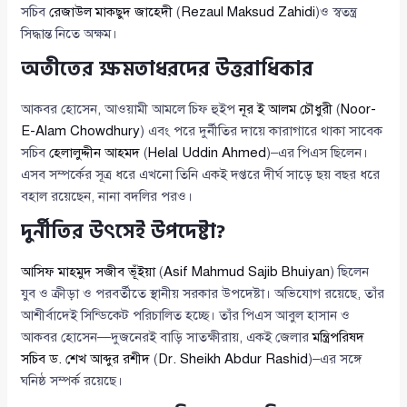
সচিব
রেজাউল মাকছুদ জাহেদী
(
Rezaul Maksud Zahidi
)ও স্বতন্ত্র
সিদ্ধান্ত নিতে অক্ষম।
অতীতের ক্ষমতাধরদের উত্তরাধিকার
আকবর হোসেন, আওয়ামী আমলে চিফ হুইপ
নূর ই আলম চৌধুরী
(
Noor-
E-Alam Chowdhury
) এবং পরে দুর্নীতির দায়ে কারাগারে থাকা সাবেক
সচিব
হেলালুদ্দীন আহমদ
(
Helal Uddin Ahmed
)–এর পিএস ছিলেন।
এসব সম্পর্কের সূত্র ধরে এখনো তিনি একই দপ্তরে দীর্ঘ সাড়ে ছয় বছর ধরে
বহাল রয়েছেন, নানা বদলির পরও।
দুর্নীতির উৎসেই উপদেষ্টা?
আসিফ মাহমুদ সজীব ভূঁইয়া
(
Asif Mahmud Sajib Bhuiyan
) ছিলেন
যুব ও ক্রীড়া ও পরবর্তীতে স্থানীয় সরকার উপদেষ্টা। অভিযোগ রয়েছে, তাঁর
আশীর্বাদেই সিন্ডিকেট পরিচালিত হচ্ছে। তাঁর পিএস আবুল হাসান ও
আকবর হোসেন—দুজনেরই বাড়ি সাতক্ষীরায়, একই জেলার
মন্ত্রিপরিষদ
সচিব ড. শেখ আব্দুর রশীদ
(
Dr. Sheikh Abdur Rashid
)–এর সঙ্গে
ঘনিষ্ঠ সম্পর্ক রয়েছে।