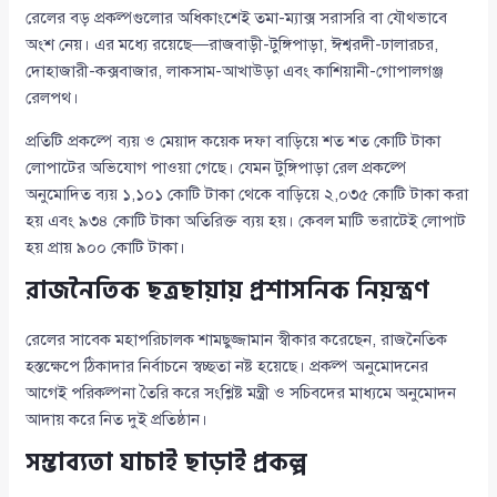
রেলের বড় প্রকল্পগুলোর অধিকাংশেই তমা-ম্যাক্স সরাসরি বা যৌথভাবে
অংশ নেয়। এর মধ্যে রয়েছে—রাজবাড়ী-টুঙ্গিপাড়া, ঈশ্বরদী-ঢালারচর,
দোহাজারী-কক্সবাজার, লাকসাম-আখাউড়া এবং কাশিয়ানী-গোপালগঞ্জ
রেলপথ।
প্রতিটি প্রকল্পে ব্যয় ও মেয়াদ কয়েক দফা বাড়িয়ে শত শত কোটি টাকা
লোপাটের অভিযোগ পাওয়া গেছে। যেমন টুঙ্গিপাড়া রেল প্রকল্পে
অনুমোদিত ব্যয় ১,১০১ কোটি টাকা থেকে বাড়িয়ে ২,০৩৫ কোটি টাকা করা
হয় এবং ৯৩৪ কোটি টাকা অতিরিক্ত ব্যয় হয়। কেবল মাটি ভরাটেই লোপাট
হয় প্রায় ৯০০ কোটি টাকা।
রাজনৈতিক ছত্রছায়ায় প্রশাসনিক নিয়ন্ত্রণ
রেলের সাবেক মহাপরিচালক শামছুজ্জামান স্বীকার করেছেন, রাজনৈতিক
হস্তক্ষেপে ঠিকাদার নির্বাচনে স্বচ্ছতা নষ্ট হয়েছে। প্রকল্প অনুমোদনের
আগেই পরিকল্পনা তৈরি করে সংশ্লিষ্ট মন্ত্রী ও সচিবদের মাধ্যমে অনুমোদন
আদায় করে নিত দুই প্রতিষ্ঠান।
সম্ভাব্যতা যাচাই ছাড়াই প্রকল্প