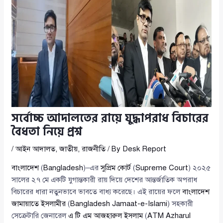
সর্বোচ্চ আদালতের রায়ে যুদ্ধাপরাধ বিচারের
বৈধতা নিয়ে প্রশ্ন
/
আইন আদালত
,
জাতীয়
,
রাজনীতি
/ By
Desk Report
বাংলাদেশ
(
Bangladesh
)–এর
সুপ্রিম কোর্ট
(
Supreme Court
) ২০২৫
সালের ২৭ মে একটি যুগান্তকারী রায় দিয়ে দেশের আন্তর্জাতিক অপরাধ
বিচারের ধারা নতুনভাবে ভাবতে বাধ্য করেছে। এই রায়ের ফলে
বাংলাদেশ
জামায়াতে ইসলামীর
(
Bangladesh Jamaat-e-Islami
) সহকারী
সেক্রেটারি জেনারেল
এ টি এম আজহারুল ইসলাম
(
ATM Azharul