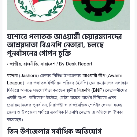
যশোরে পলাতক আওয়ামী চেয়ারম্যানদের
আশ্রয়দাতা বিএনপি নেতারা, চলছে
পুনর্বাসনের গোপন চুক্তি
/
জাতীয়
,
রাজনীতি
,
সারাদেশ
/ By
Desk Report
যশোর
(
Jashore
) জেলার বিভিন্ন উপজেলায়
আওয়ামী লীগ
(
Awami
League
)–এর পলাতক ইউনিয়ন পরিষদ (ইউপি) চেয়ারম্যানদের এলাকায়
ফিরিয়ে আনতে সহযোগিতা করছেন স্থানীয়
বিএনপি
(
BNP
) নেতাকর্মীদের
একটি অংশ। অভিযোগ উঠেছে, মোটা অঙ্কের অর্থের বিনিময়ে এসব
চেয়ারম্যানদের পুনর্বাসন, নিরাপত্তা ও রাজনৈতিক শেল্টার দেওয়া হচ্ছে।
জেলা ও উপজেলা পর্যায়ে একাধিক বিএনপি নেতাও এ অভিযোগ স্বীকার
করেছেন।
তিন উপজেলার সর্বাধিক অভিযোগ