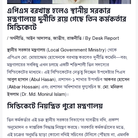
এপিএস বরখাস্ত হলেও স্থানীয় সরকার
মন্ত্রণালয়ে দুর্নীতি রয়ে গেছে তিন কর্মকর্তার
সিন্ডিকেটে
/
অর্থনীতি
,
আইন আদালত
,
জাতীয়
,
রাজনীতি
/ By
Desk Report
স্থানীয় সরকার মন্ত্রণালয়
(
Local Government Ministry
) থেকে
এপিএস মো. মোয়াজ্জেম হোসেনকে বরখাস্ত করলেও দুর্নীতি কমেনি—বরং
মন্ত্রণালয়ের সবকিছু এখন চলছে একটি শক্তিশালী তিন সদস্যের
সিন্ডিকেটের মাধ্যমে। এই সিন্ডিকেটের নেতৃত্ব দিচ্ছেন উপদেষ্টার পিএস
আবুল হাসান
(
Abul Hasan
), প্রশাসন-১ শাখার উপসচিব
আকবর হোসেন
(
Akbar Hossain
) এবং প্রশাসন অধিশাখার যুগ্মসচিব
ড. মো. মনিরুল
ইসলাম
(
Dr. Md. Monirul Islam
)।
সিন্ডিকেটে নিয়ন্ত্রিত পুরো মন্ত্রণালয়
তিন কর্মকর্তার এই চক্র স্থানীয় সরকার বিভাগের যাবতীয় নথি, প্রকল্প
অনুমোদন ও দাপ্তরিক সিদ্ধান্ত নিয়ন্ত্রণ করছে। সরকারি কর্মকর্তাদের মতে,
এই চক্রের অনুমতি ছাড়া কোনো নথিই সচিবের টেবিলে পৌঁছায় না, এমনকি