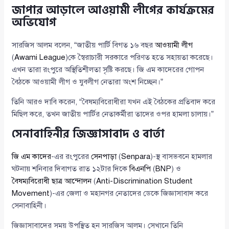
জাপার আড়ালে আওয়ামী লীগের কার্যক্রমের
অভিযোগ
সারজিস আলম বলেন, “জাতীয় পার্টি বিগত ১৬ বছর
আওয়ামী লীগ
(
Awami League
)কে স্বৈরাচারী সরকারে পরিণত হতে সহায়তা করেছে।
এখন তারা রংপুরে অস্থিতিশীলতা সৃষ্টি করছে। জি এম কাদেরের গোপন
বৈঠকে আওয়ামী লীগ ও যুবলীগ নেতারা অংশ নিচ্ছেন।”
তিনি আরও দাবি করেন, “বৈষম্যবিরোধীরা যখন এই বৈঠকের প্রতিবাদ করে
মিছিল করে, তখন জাতীয় পার্টির নেতাকর্মীরা তাদের ওপর হামলা চালায়।”
সেনাবাহিনীর জিজ্ঞাসাবাদ ও বার্তা
জি এম কাদের
-এর রংপুরের
সেনপাড়া
(
Senpara
)-স্থ বাসভবনে হামলার
ঘটনায় শনিবার দিবাগত রাত ১২টার দিকে
বিএনপি
(
BNP
) ও
বৈষম্যবিরোধী ছাত্র আন্দোলন
(
Anti-Discrimination Student
Movement
)-এর জেলা ও মহানগর নেতাদের ডেকে জিজ্ঞাসাবাদ করে
সেনাবাহিনী।
জিজ্ঞাসাবাদের সময় উপস্থিত হন সারজিস আলম। সেখানে তিনি