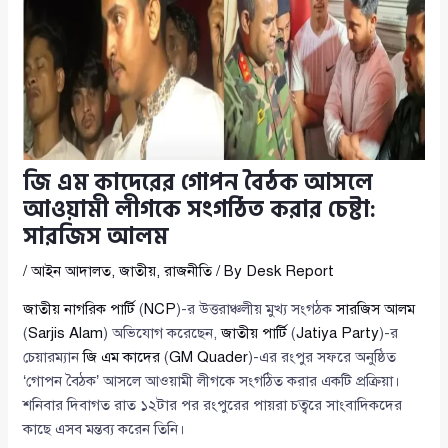
জি এম কাদেরের গোপন বৈঠক আসলে
আওয়ামী লীগকে সংগঠিত করার চেষ্টা:
সারজিস আলম
/
আইন আদালত
,
জাতীয়
,
রাজনীতি
/ By
Desk Report
জাতীয় নাগরিক পার্টি
(
NCP
)-র উত্তরাঞ্চলীয় মুখ্য সংগঠক
সারজিস আলম
(
Sarjis Alam
) অভিযোগ করেছেন,
জাতীয় পার্টি
(
Jatiya Party
)-র
চেয়ারম্যান
জি এম কাদের
(
GM Quader
)-এর রংপুর সফরে অনুষ্ঠিত
‘গোপন বৈঠক’ আসলে আওয়ামী লীগকে সংগঠিত করার একটি প্রক্রিয়া।
শনিবার দিবাগত রাত ১২টার পর রংপুরের পায়রা চত্বরে সাংবাদিকদের
কাছে এসব মন্তব্য করেন তিনি।