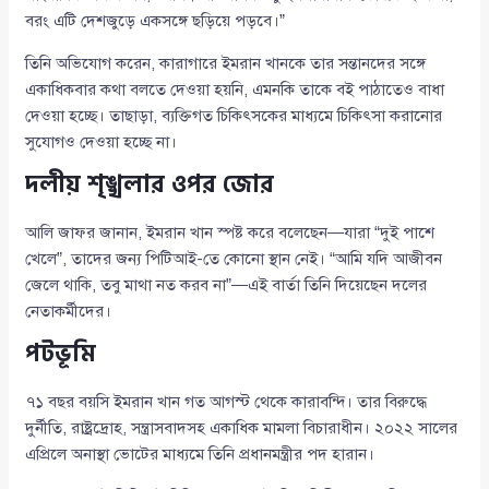
বরং এটি দেশজুড়ে একসঙ্গে ছড়িয়ে পড়বে।”
তিনি অভিযোগ করেন, কারাগারে ইমরান খানকে তার সন্তানদের সঙ্গে
একাধিকবার কথা বলতে দেওয়া হয়নি, এমনকি তাকে বই পাঠাতেও বাধা
দেওয়া হচ্ছে। তাছাড়া, ব্যক্তিগত চিকিৎসকের মাধ্যমে চিকিৎসা করানোর
সুযোগও দেওয়া হচ্ছে না।
দলীয় শৃঙ্খলার ওপর জোর
আলি জাফর জানান, ইমরান খান স্পষ্ট করে বলেছেন—যারা “দুই পাশে
খেলে”, তাদের জন্য পিটিআই-তে কোনো স্থান নেই। “আমি যদি আজীবন
জেলে থাকি, তবু মাথা নত করব না”—এই বার্তা তিনি দিয়েছেন দলের
নেতাকর্মীদের।
পটভূমি
৭১ বছর বয়সি ইমরান খান গত আগস্ট থেকে কারাবন্দি। তার বিরুদ্ধে
দুর্নীতি, রাষ্ট্রদ্রোহ, সন্ত্রাসবাদসহ একাধিক মামলা বিচারাধীন। ২০২২ সালের
এপ্রিলে অনাস্থা ভোটের মাধ্যমে তিনি প্রধানমন্ত্রীর পদ হারান।