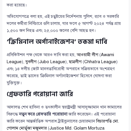
করা হয়েছে।
অভিযোগপত্রে বলা হয়, এই চতুষ্টয়ের নির্দেশনায় পুলিশ, র‍্যাব ও সরকারি
দলের কর্মীরা নির্বিচারে গুলি চালায়, যার ফলে ৫ আগস্ট ২০২৪ পর্যন্ত প্রায়
১,৫০০ জন নিহত এবং ২৫,০০০ জনের বেশি আহত হন।
‘ক্রিমিনাল অর্গানাইজেশন’ তকমা দাবি
প্রসিকিউশন পক্ষ থেকে আরও দাবি করা হয়,
আওয়ামী লীগ
(
Awami
League
),
যুবলীগ
(
Jubo League
),
ছাত্রলীগ
(
Chhatra League
)
এবং ১৪ দলীয় জোট মানবতাবিরোধী অপরাধে সক্রিয়ভাবে অংশগ্রহণ
করেছে, তাই তাদের ‘ক্রিমিনাল অর্গানাইজেশন’ হিসেবে ঘোষণা করা
যুক্তিযুক্ত।
গ্রেফতারি পরোয়ানা জারি
আদালত শেখ হাসিনা ও তৎকালীন স্বরাষ্ট্রমন্ত্রী আসাদুজ্জামান খান কামালের
বিরুদ্ধে
নতুন করে গ্রেফতারি পরোয়ানা
জারি করেছেন। এই পরোয়ানা
জারি করেন আন্তর্জাতিক অপরাধ ট্রাইব্যুনালের চেয়ারম্যান
বিচারপতি মো.
গোলাম মোর্তূজা মজুমদার
(
Justice Md. Golam Mortuza