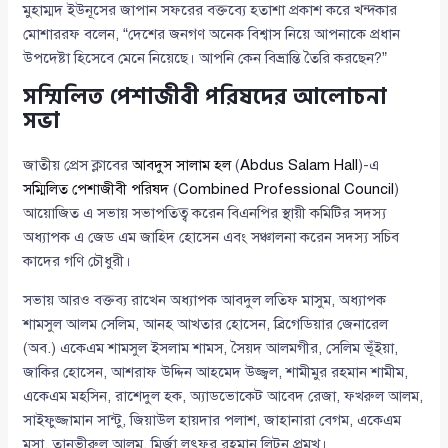
মুহাম্মদ ইউনূসের জাপান সফরের বক্তব্যে হতাশা প্রকাশ করে খন্দকার
মোশাররফ বলেন, “দেশের জনগণ অনেক বিশ্বাস নিয়ে আপনাকে প্রধান
উপদেষ্টা হিসেবে মেনে নিয়েছে। আপনি কেন বিভ্রান্তি তৈরি করছেন?”
সম্মিলিত পেশাজীবী পরিষদের আলোচনা
সভা
জাতীয় প্রেস ক্লাবের
আবদুস সালাম হল
(
Abdus Salam Hall
)-এ
সম্মিলিত পেশাজীবী পরিষদ
(
Combined Professional Council
)
আয়োজিত এ সভায় সভাপতিত্ব করেন বিএনপির স্থায়ী কমিটির সদস্য
অধ্যাপক এ জেড এম জাহিদ হোসেন এবং সঞ্চালনা করেন সদস্য সচিব
কাদের গণি চৌধুরী।
সভায় আরও বক্তব্য রাখেন অধ্যাপক আবদুল লতিফ মাসুম, অধ্যাপক
শামসুল আলম সেলিম, আনহ আখতার হোসেন, ব্রিগেডিয়ার জেনারেল
(অব.) একেএম শামসুল ইসলাম শামস, সৈয়দ আলমগীর, সেলিম ভূঁইয়া,
জাকির হোসেন, আশরাফ উদ্দিন আহমেদ উজ্জ্বল, শামীমুর রহমান শামীম,
একেএম মহসিন, রাশেদুল হক, অ্যাডভোকেট আবেদ রেজা, ফখরুল আলম,
সাইফুজ্জামান সান্টু, জিয়াউল হায়দার পলাশ, জাহানারা বেগম, একেএম
মুসা, তানভীরুল আলম, মির্জা লুৎফুর রহমান লিটন প্রমুখ।