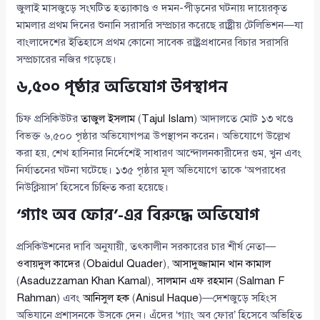
জুলাই মাসজুড়ে সংঘটিত হত্যাকাণ্ড ও দমন-পীড়নের ঘটনায় দায়েরকৃত
মামলার প্রথম দিনের শুনানি সরাসরি সম্প্রচার করেছে রাষ্ট্রীয় টেলিভিশন—যা
বাংলাদেশের ইতিহাসে প্রথম কোনো সাবেক রাষ্ট্রপ্রধানের বিচার সরাসরি
সম্প্রচারের নজির গড়েছে।
৬,৫০০ পৃষ্ঠার অভিযোগ উপস্থাপন
চিফ প্রসিকিউটর
তাজুল ইসলাম
(
Tajul Islam
) আদালতে মোট ১৩ খণ্ডে
বিভক্ত ৬,৫০০ পৃষ্ঠার অভিযোগপত্র উপস্থাপন করেন। অভিযোগে উল্লেখ
করা হয়, শেখ হাসিনার নির্দেশেই সাধারণ আন্দোলনকারীদের গুম, খুন এবং
নির্যাতনের ঘটনা ঘটেছে। ১৩৫ পৃষ্ঠার মূল অভিযোগে তাকে ‘অপরাধের
নিউক্লিয়াস’ হিসেবে চিহ্নিত করা হয়েছে।
‘গ্যাং অব ফোর’-এর বিরুদ্ধে অভিযোগ
প্রসিকিউশনের দাবি অনুযায়ী, তৎকালীন সরকারের চার শীর্ষ নেতা—
ওবায়দুল কাদের
(
Obaidul Quader
),
আসাদুজ্জামান খান কামাল
(
Asaduzzaman Khan Kamal
),
সালমান এফ রহমান
(
Salman F
Rahman
) এবং
আনিসুল হক
(
Anisul Haque
)—দেশজুড়ে সহিংস
অভিযানে প্রশাসনকে উসকে দেন। এঁদের ‘গ্যাং অব ফোর’ হিসেবে অভিহিত