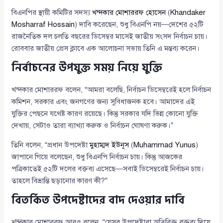
বিএনপির স্থায়ী কমিটির সদস্য
খন্দকার মোশাররফ হোসেন
(
Khandaker
Mosharraf Hossain
) দাবি করেছেন, শুধু বিএনপি নয়—দেশের ৫২টি
রাজনৈতিক দল চলতি বছরের ডিসেম্বর মাসেই জাতীয় সংসদ নির্বাচন চায়।
রোববার জাতীয় প্রেস ক্লাবে এক আলোচনা সভায় তিনি এ মন্তব্য করেন।
নির্বাচনের উপযুক্ত সময় নিয়ে যুক্তি
খন্দকার মোশাররফ বলেন, “আমরা বলেছি, নির্বাচন ডিসেম্বরেই হলে নির্বাচন
কমিশন, সরকার এবং জনগণের জন্য সুবিধাজনক হবে। আমাদের এই
যুক্তির পেছনে যথেষ্ট কারণ রয়েছে। কিন্তু সরকার যদি ভিন্ন কোনো যুক্তি
দেখায়, সেটাও তারা ব্যাখ্যা করুক ও নির্বাচন ঘোষণা করুক।”
তিনি বলেন, “প্রধান উপদেষ্টা
মুহাম্মদ ইউনূস
(
Muhammad Yunus
)
জাপানে গিয়ে বলেছেন, শুধু বিএনপি নির্বাচন চায়। কিন্তু আজকের
পত্রিকাতেই ৫২টি দলের বক্তব্য এসেছে—সবাই ডিসেম্বরেই নির্বাচন চায়।
তাহলে বিভ্রান্তি ছড়ানোর কারণ কী?”
বিতর্কিত উপদেষ্টাদের বাদ দেওয়ার দাবি
খন্দকার মোশাররফ আরও বলেন, “যেসব উপদেষ্টারা অতিরিক্ত বক্তব্য দিয়ে