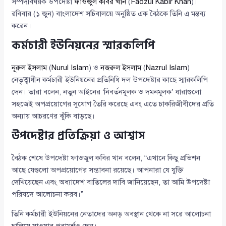
সম্পদবিষয়ক উপদেষ্টা
ফাওজুল কবির খান
(
Faozul Kabir Khan
)।
রবিবার (১ জুন) বাংলাদেশ সচিবালয়ে অনুষ্ঠিত এক বৈঠকে তিনি এ মন্তব্য
করেন।
কর্মচারী ইউনিয়নের স্মারকলিপি
নূরুল ইসলাম
(
Nurul Islam
) ও
নজরুল ইসলাম
(
Nazrul Islam
)
নেতৃত্বাধীন কর্মচারী ইউনিয়নের প্রতিনিধি দল উপদেষ্টার কাছে স্মারকলিপি
দেন। তারা বলেন, নতুন আইনের ‘নিবর্তনমূলক ও দমনমূলক’ ধারাগুলো
সহজেই অপপ্রয়োগের সুযোগ তৈরি করেছে এবং এতে চাকরিজীবীদের প্রতি
অন্যায় আচরণের ঝুঁকি বাড়ছে।
উপদেষ্টার প্রতিক্রিয়া ও আশ্বাস
বৈঠক শেষে উপদেষ্টা ফাওজুল কবির খান বলেন, “এখানে কিছু প্রভিশন
আছে যেগুলো অপপ্রয়োগের সম্ভাবনা রয়েছে। আপনারা যে যুক্তি
দেখিয়েছেন এবং অধ্যাদেশ বাতিলের দাবি জানিয়েছেন, তা আমি উপদেষ্টা
পরিষদে আলোচনা করব।”
তিনি কর্মচারী ইউনিয়নের নেতাদের অনড় অবস্থান থেকে না সরে আলোচনা