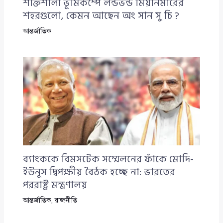
শক্তিশালী ভূমিকম্পে লন্ডভন্ড মিয়ানমারের
শহরগুলো, কেমন আছেন অং সান সু চি ?
আন্তর্জাতিক
ব্যাংককে বিমসটেক সম্মেলনের ফাঁকে মোদি-
ইউনূস দ্বিপক্ষীয় বৈঠক হচ্ছে না: ভারতের
পররাষ্ট্র মন্ত্রণালয়
আন্তর্জাতিক
,
রাজনীতি