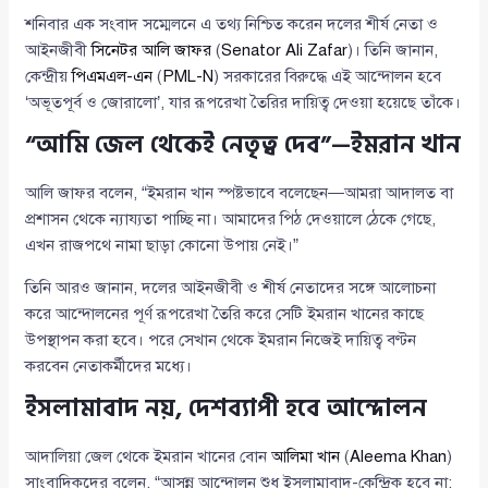
শনিবার এক সংবাদ সম্মেলনে এ তথ্য নিশ্চিত করেন দলের শীর্ষ নেতা ও
আইনজীবী
সিনেটর আলি জাফর
(
Senator Ali Zafar
)। তিনি জানান,
কেন্দ্রীয়
পিএমএল-এন
(
PML-N
) সরকারের বিরুদ্ধে এই আন্দোলন হবে
‘অভূতপূর্ব ও জোরালো’, যার রূপরেখা তৈরির দায়িত্ব দেওয়া হয়েছে তাঁকে।
“আমি জেল থেকেই নেতৃত্ব দেব”—ইমরান খান
আলি জাফর বলেন, “ইমরান খান স্পষ্টভাবে বলেছেন—আমরা আদালত বা
প্রশাসন থেকে ন্যায্যতা পাচ্ছি না। আমাদের পিঠ দেওয়ালে ঠেকে গেছে,
এখন রাজপথে নামা ছাড়া কোনো উপায় নেই।”
তিনি আরও জানান, দলের আইনজীবী ও শীর্ষ নেতাদের সঙ্গে আলোচনা
করে আন্দোলনের পূর্ণ রূপরেখা তৈরি করে সেটি ইমরান খানের কাছে
উপস্থাপন করা হবে। পরে সেখান থেকে ইমরান নিজেই দায়িত্ব বণ্টন
করবেন নেতাকর্মীদের মধ্যে।
ইসলামাবাদ নয়, দেশব্যাপী হবে আন্দোলন
আদালিয়া জেল থেকে ইমরান খানের বোন
আলিমা খান
(
Aleema Khan
)
সাংবাদিকদের বলেন, “আসন্ন আন্দোলন শুধু ইসলামাবাদ-কেন্দ্রিক হবে না;