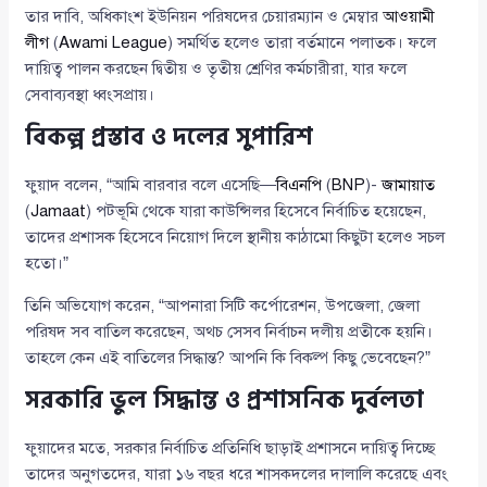
তার দাবি, অধিকাংশ ইউনিয়ন পরিষদের চেয়ারম্যান ও মেম্বার
আওয়ামী
লীগ
(
Awami League
) সমর্থিত হলেও তারা বর্তমানে পলাতক। ফলে
দায়িত্ব পালন করছেন দ্বিতীয় ও তৃতীয় শ্রেণির কর্মচারীরা, যার ফলে
সেবাব্যবস্থা ধ্বংসপ্রায়।
বিকল্প প্রস্তাব ও দলের সুপারিশ
ফুয়াদ বলেন, “আমি বারবার বলে এসেছি—
বিএনপি
(
BNP
)-
জামায়াত
(
Jamaat
) পটভূমি থেকে যারা কাউন্সিলর হিসেবে নির্বাচিত হয়েছেন,
তাদের প্রশাসক হিসেবে নিয়োগ দিলে স্থানীয় কাঠামো কিছুটা হলেও সচল
হতো।”
তিনি অভিযোগ করেন, “আপনারা সিটি কর্পোরেশন, উপজেলা, জেলা
পরিষদ সব বাতিল করেছেন, অথচ সেসব নির্বাচন দলীয় প্রতীকে হয়নি।
তাহলে কেন এই বাতিলের সিদ্ধান্ত? আপনি কি বিকল্প কিছু ভেবেছেন?”
সরকারি ভুল সিদ্ধান্ত ও প্রশাসনিক দুর্বলতা
ফুয়াদের মতে, সরকার নির্বাচিত প্রতিনিধি ছাড়াই প্রশাসনে দায়িত্ব দিচ্ছে
তাদের অনুগতদের, যারা ১৬ বছর ধরে শাসকদলের দালালি করেছে এবং