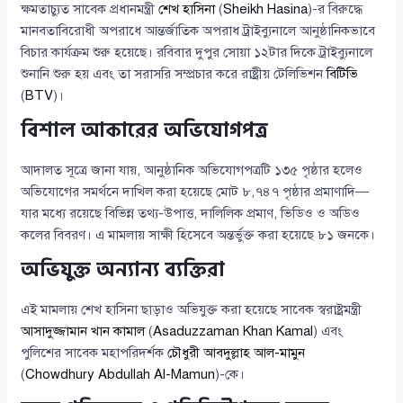
ক্ষমতাচ্যুত সাবেক প্রধানমন্ত্রী
শেখ হাসিনা
(
Sheikh Hasina
)-র বিরুদ্ধে
মানবতাবিরোধী অপরাধে আন্তর্জাতিক অপরাধ ট্রাইব্যুনালে আনুষ্ঠানিকভাবে
বিচার কার্যক্রম শুরু হয়েছে। রবিবার দুপুর সোয়া ১২টার দিকে ট্রাইব্যুনালে
শুনানি শুরু হয় এবং তা সরাসরি সম্প্রচার করে রাষ্ট্রীয় টেলিভিশন
বিটিভি
(
BTV
)।
বিশাল আকারের অভিযোগপত্র
আদালত সূত্রে জানা যায়, আনুষ্ঠানিক অভিযোগপত্রটি ১৩৫ পৃষ্ঠার হলেও
অভিযোগের সমর্থনে দাখিল করা হয়েছে মোট ৮,৭৪৭ পৃষ্ঠার প্রমাণাদি—
যার মধ্যে রয়েছে বিভিন্ন তথ্য-উপাত্ত, দালিলিক প্রমাণ, ভিডিও ও অডিও
কলের বিবরণ। এ মামলায় সাক্ষী হিসেবে অন্তর্ভুক্ত করা হয়েছে ৮১ জনকে।
অভিযুক্ত অন্যান্য ব্যক্তিরা
এই মামলায় শেখ হাসিনা ছাড়াও অভিযুক্ত করা হয়েছে সাবেক স্বরাষ্ট্রমন্ত্রী
আসাদুজ্জামান খান কামাল
(
Asaduzzaman Khan Kamal
) এবং
পুলিশের সাবেক মহাপরিদর্শক
চৌধুরী আবদুল্লাহ আল-মামুন
(
Chowdhury Abdullah Al-Mamun
)-কে।