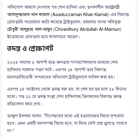
অভিযোগ আমলে নেওয়ার পর শেখ হাসিনা এবং তৎকালীন স্বরাষ্ট্রমন্ত্রী
আসাদুজ্জামান খান কামাল
(
Asaduzzaman Khan Kamal
)-এর বিরুদ্ধে
গ্রেফতারি পরোয়ানা জারি করেছে ট্রাইব্যুনাল। মামলার অপর অভিযুক্ত
চৌধুরী আব্দুল্লাহ আল-মামুন
(
Chowdhury Abdullah Al-Mamun
)
ইতোমধ্যে গ্রেফতার হয়ে কারাগারে আছেন।
তদন্ত ও প্রেক্ষাপট
২০২৪ সালের ৫ আগস্ট ছাত্র-জনতার গণআন্দোলনের মাধ্যমে শেখ
হাসিনার সরকার পতন ঘটে। এরপর ১৪ আগস্ট তার বিরুদ্ধে
মানবতাবিরোধী অপরাধের অভিযোগ ট্রাইব্যুনালে দাখিল করা হয়।
এরপর ১৪ অক্টোবর থেকে তদন্ত শুরু হয়, যা শেষ হয় ছয় মাস ২৮ দিনের
মধ্যে। গত ১২ মে তদন্ত সংস্থা শেখ হাসিনাসহ তিনজনের বিরুদ্ধে তদন্ত
প্রতিবেদন জমা দেয়।
তাজুল ইসলাম বলেন, “ডিসেম্বরের মধ্যে এই হত্যাযজ্ঞের বিচার দৃশ্যমান
হবে। এমন একটি মানসম্পন্ন বিচার হবে, যা নিয়ে কেউ প্রশ্ন তুলতে পারবে
না।”