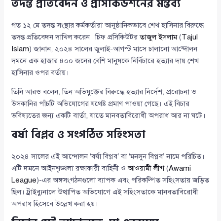
তদন্ত প্রতিবেদন ও প্রসিকিউশনের মন্তব্য
গত ১২ মে তদন্ত সংস্থার কর্মকর্তারা আনুষ্ঠানিকভাবে শেখ হাসিনার বিরুদ্ধে
তদন্ত প্রতিবেদন দাখিল করেন। চিফ প্রসিকিউটর
তাজুল ইসলাম
(
Tajul
Islam
) জানান, ২০২৪ সালের জুলাই-আগস্ট মাসে চালানো আন্দোলন
দমনে এক হাজার ৪০০ জনের বেশি মানুষকে নির্বিচারে হত্যার দায় শেখ
হাসিনার ওপর বর্তায়।
তিনি আরও বলেন, তিন অভিযুক্তের বিরুদ্ধে হত্যার নির্দেশ, প্ররোচনা ও
উসকানির পাঁচটি অভিযোগের যথেষ্ট প্রমাণ পাওয়া গেছে। এই বিচার
ভবিষ্যতের জন্য একটি বার্তা, যাতে মানবতাবিরোধী অপরাধ আর না ঘটে।
বর্ষা বিপ্লব ও সংগঠিত সহিংসতা
২০২৪ সালের এই আন্দোলন ‘বর্ষা বিপ্লব’ বা ‘মনসুন বিপ্লব’ নামে পরিচিত।
এটি দমনে আইনশৃঙ্খলা রক্ষাকারী বাহিনী ও
আওয়ামী লীগ
(
Awami
League
)-এর অঙ্গসংগঠনগুলো ব্যাপক এবং পরিকল্পিত সহিংসতায় জড়িত
ছিল। ট্রাইব্যুনালে উত্থাপিত অভিযোগে এই সহিংসতাকে মানবতাবিরোধী
অপরাধ হিসেবে উল্লেখ করা হয়।