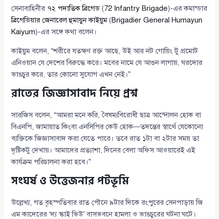
সেনাবাহিনীর
৭২ পদাতিক ব্রিগেড
(
72 Infantry Brigade
)-এর কমান্ডার
ব্রিগেডিয়ার জেনারেল হুমায়ুন কাইয়ুম
(
Brigadier General Humayun
Kaiyum
)-এর সঙ্গে কথা বলেন।
কাইয়ুম বলেন, “শরীরে যতক্ষণ রক্ত আছে, উই আর নট গোয়িং টু প্রমোট
এনিওয়ান যে দেশের বিরুদ্ধে করে। মবের নামে যে আগুন লাগায়, ঘরদোর
ভাঙচুর করে, তার কোনো সুযোগ এখন নেই।”
রাতের জিজ্ঞাসাবাদ নিয়ে প্রশ্ন
সারজিস বলেন, “আমরা মনে করি, বৈষম্যবিরোধী ছাত্র আন্দোলন হোক বা
বিএনপি, জামায়াত কিংবা এনসিপির কেউ হোক—তদন্তের স্বার্থে যেকোনো
ব্যক্তিকে জিজ্ঞাসাবাদ করা যেতে পারে। তবে রাত ১টা বা ২টার সময় তা
দৃষ্টিকটু দেখায়। আমাদের প্রত্যাশা, দিনের বেলা অফিস আওয়ারেই এই
কার্যক্রম পরিচালনা করা হবে।”
সংঘর্ষ ও উত্তেজনার পটভূমি
উল্লেখ্য, গত বৃহস্পতিবার রাত পৌনে ৯টার দিকে রংপুরের সেনপাড়ায় জি
এম কাদেরের ‘দ্য স্কাই ভিউ’ বাসভবনে হামলা ও ভাঙচুরের ঘটনা ঘটে।