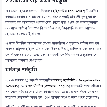
হাইকোর্টের রায় ও এর পটভূমি
এর আগে, ২০২3 সালের ১ ডিসেম্বর
হাইকোর্ট
(
High Court
) বিএনপির
ভারপ্রাপ্ত চেয়ারম্যান তারেক রহমান, সাবেক স্বরাষ্ট্র প্রতিমন্ত্রী লুৎফুজ্জামান
বাবরসহ সব আসামিকে খালাস দেন। বিচারপতি এ কে এম আসাদুজ্জামান
(বর্তমানে আপিল বিভাগের বিচারপতি) এবং বিচারপতি সৈয়দ এনায়েত
হোসেনের বেঞ্চ এই রায় দেন।
এ রায়ে বিচারিক আদালতের দেওয়া যাবজ্জীবন ও মৃত্যুদণ্ড বাতিল করা হয়।
এরপর রাষ্ট্রপক্ষ হাইকোর্টের রায়ের বিরুদ্ধে লিভ টু আপিল দায়ের করে, যার
শুনানি শুরু হয় ১৫ মে এবং ২৮ মে পরবর্তী শুনানির পর আজ চূড়ান্তভাবে
আপিলের অনুমতি দেওয়া হয়।
ঘটনার পটভূমি
২০০৪ সালের ২১ আগস্ট রাজধানীর
বঙ্গবন্ধু অ্যাভিনিউ
(
Bangabandhu
Avenue
)-তে
আওয়ামী লীগ
(
Awami League
) সভানেত্রী শেখ হাসিনার
সমাবেশে বর্বর গ্রেনেড হামলা চালানো হয়। এতে ২৪ জন নিহত হন এবং
শতাধিক নেতাকর্মী আহত হন। শেখ হাসিনা অল্পের জন্য প্রাণে বেঁচে যান।
এই ঘটনায় দুটি পৃথক মামলা—একটি হত্যা এবং অন্যটি বিস্ফোরক দ্রব্য