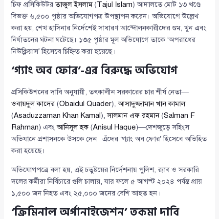
চিফ প্রসিকিউটর
তাজুল ইসলাম
(
Tajul Islam
) আদালতে মোট ১৩ খণ্ডে
বিভক্ত ৬,৫০০ পৃষ্ঠার অভিযোগপত্র উপস্থাপন করেন। অভিযোগে উল্লেখ
করা হয়, শেখ হাসিনার নির্দেশেই সাধারণ আন্দোলনকারীদের গুম, খুন এবং
নির্যাতনের ঘটনা ঘটেছে। ১৩৫ পৃষ্ঠার মূল অভিযোগে তাকে ‘অপরাধের
নিউক্লিয়াস’ হিসেবে চিহ্নিত করা হয়েছে।
‘গ্যাং অব ফোর’-এর বিরুদ্ধে অভিযোগ
প্রসিকিউশনের দাবি অনুযায়ী, তৎকালীন সরকারের চার শীর্ষ নেতা—
ওবায়দুল কাদের
(
Obaidul Quader
),
আসাদুজ্জামান খান কামাল
(
Asaduzzaman Khan Kamal
),
সালমান এফ রহমান
(
Salman F
Rahman
) এবং
আনিসুল হক
(
Anisul Haque
)—দেশজুড়ে সহিংস
অভিযানে প্রশাসনকে উসকে দেন। এঁদের ‘গ্যাং অব ফোর’ হিসেবে অভিহিত
করা হয়েছে।
অভিযোগপত্রে বলা হয়, এই চতুষ্টয়ের নির্দেশনায় পুলিশ, র‍্যাব ও সরকারি
দলের কর্মীরা নির্বিচারে গুলি চালায়, যার ফলে ৫ আগস্ট ২০২৪ পর্যন্ত প্রায়
১,৫০০ জন নিহত এবং ২৫,০০০ জনের বেশি আহত হন।
‘ক্রিমিনাল অর্গানাইজেশন’ তকমা দাবি