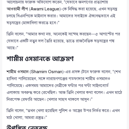
আলোচনায় ফারুক অভিযোগ করেন, “যেভাবে জনগণের প্রত্যাশায়
আওয়ামী লীগ
(
Awami League
)-কে নিষিদ্ধ করা হয়েছে, এখন ষড়যন্ত্র
চলছে বিএনপিকে মাইনাস করার। আমাদের সবাইকে ঐক্যবদ্ধভাবে এই
ষড়যন্ত্রের মোকাবিলা করতে হবে।”
তিনি বলেন, “আমার কথা নয়, অনেকেই সন্দেহ করছেন—৫ আগস্টের পর
যেভাবে একটি নতুন দল তৈরি হয়েছে, তাতে রাজনৈতিক ষড়যন্ত্রের গন্ধ
আছে।”
শামীম ওসমানকে আক্রমণ
শামীম ওসমান
(
Shamim Osman
)-এর প্রসঙ্গ টেনে ফারুক বলেন, “শেখ
হাসিনা পালিয়েছেন, সঙ্গে নারায়ণগঞ্জের গডফাদার শামীম ওসমানও
পালিয়েছে। একসময় আমাদের নেত্রীকে ঘণ্টার পর ঘণ্টা সাইনবোর্ড
এলাকায় অবরুদ্ধ করে রেখেছিল। আজ তিনি খেলার কথা বলেন। এখন মাঠে
নিরপেক্ষ রেফারি আছেন। খেলার সাহস থাকলে আসুন।”
তিনি বলেন, “তখন খেলা হয়েছিল পুলিশ ও অস্ত্রের উপর নির্ভর করে। এখন
মাঠ খোলা, আমরা প্রস্তুত।”
উপস্থিত নেতৃবৃন্দ