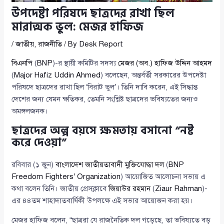
উপদেষ্টা পরিষদে ছাত্রদের রাখা ছিল
মারাত্মক ভুল: মেজর হাফিজ
/
জাতীয়
,
রাজনীতি
/ By
Desk Report
বিএনপি
(
BNP
)-র স্থায়ী কমিটির সদস্য
মেজর (অব.) হাফিজ উদ্দিন আহমদ
(
Major Hafiz Uddin Ahmed
) বলেছেন, অন্তর্বর্তী সরকারের উপদেষ্টা
পরিষদে ছাত্রদের রাখা ছিল ‘বিরাট ভুল’। তিনি দাবি করেন, এই সিদ্ধান্ত
দেশের জন্য যেমন ক্ষতিকর, তেমনি সংশ্লিষ্ট ছাত্রদের ভবিষ্যতের জন্যও
অমঙ্গলজনক।
ছাত্রদের অল্প বয়সে ক্ষমতায় বসানো “নষ্ট
করে দেওয়া”
রবিবার (১ জুন)
বাংলাদেশ জাতীয়তাবাদী মুক্তিযোদ্ধা দল
(
BNP
Freedom Fighters’ Organization
) আয়োজিত আলোচনা সভায় এ
কথা বলেন তিনি। জাতীয় প্রেসক্লাবে
জিয়াউর রহমান
(
Ziaur Rahman
)-
এর ৪৪তম শাহাদাতবার্ষিকী উপলক্ষে এই সভার আয়োজন করা হয়।
মেজর হাফিজ বলেন, “ছাত্ররা যে রাজনৈতিক দল গড়েছে, তা ভবিষ্যতে বড়