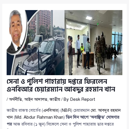
সেনা ও পুলিশ পাহারায় দপ্তরে ফিরলেন
এনবিআর চেয়ারম্যান আবদুর রহমান খান
/
অর্থনীতি
,
আইন আদালত
,
জাতীয়
/ By
Desk Report
জাতীয় রাজস্ব বোর্ডের (
এনবিআর
) (
NBR
) চেয়ারম্যান
মো. আবদুর রহমান
খান
(
Md. Abdur Rahman Khan
)
তিন দিন আগে ‘অবাঞ্ছিত’ ঘোষণার
পর
আজ রবিবার (১ জুন) বিকেলে সেনা ও পুলিশ পাহারায় তার দপ্তরে