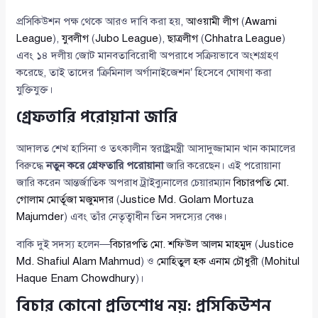
প্রসিকিউশন পক্ষ থেকে আরও দাবি করা হয়,
আওয়ামী লীগ
(
Awami
League
),
যুবলীগ
(
Jubo League
),
ছাত্রলীগ
(
Chhatra League
)
এবং ১৪ দলীয় জোট মানবতাবিরোধী অপরাধে সক্রিয়ভাবে অংশগ্রহণ
করেছে, তাই তাদের ‘ক্রিমিনাল অর্গানাইজেশন’ হিসেবে ঘোষণা করা
যুক্তিযুক্ত।
গ্রেফতারি পরোয়ানা জারি
আদালত শেখ হাসিনা ও তৎকালীন স্বরাষ্ট্রমন্ত্রী আসাদুজ্জামান খান কামালের
বিরুদ্ধে
নতুন করে গ্রেফতারি পরোয়ানা
জারি করেছেন। এই পরোয়ানা
জারি করেন আন্তর্জাতিক অপরাধ ট্রাইব্যুনালের চেয়ারম্যান
বিচারপতি মো.
গোলাম মোর্তূজা মজুমদার
(
Justice Md. Golam Mortuza
Majumder
) এবং তাঁর নেতৃত্বাধীন তিন সদস্যের বেঞ্চ।
বাকি দুই সদস্য হলেন—
বিচারপতি মো. শফিউল আলম মাহমুদ
(
Justice
Md. Shafiul Alam Mahmud
) ও
মোহিতুল হক এনাম চৌধুরী
(
Mohitul
Haque Enam Chowdhury
)।
বিচার কোনো প্রতিশোধ নয়: প্রসিকিউশন