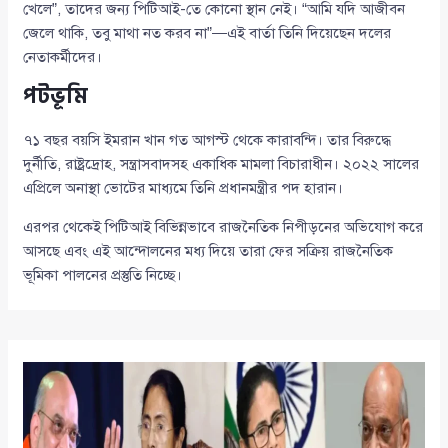
খেলে”, তাদের জন্য পিটিআই-তে কোনো স্থান নেই। “আমি যদি আজীবন
জেলে থাকি, তবু মাথা নত করব না”—এই বার্তা তিনি দিয়েছেন দলের
নেতাকর্মীদের।
পটভূমি
৭১ বছর বয়সি ইমরান খান গত আগস্ট থেকে কারাবন্দি। তার বিরুদ্ধে
দুর্নীতি, রাষ্ট্রদ্রোহ, সন্ত্রাসবাদসহ একাধিক মামলা বিচারাধীন। ২০২২ সালের
এপ্রিলে অনাস্থা ভোটের মাধ্যমে তিনি প্রধানমন্ত্রীর পদ হারান।
এরপর থেকেই পিটিআই বিভিন্নভাবে রাজনৈতিক নিপীড়নের অভিযোগ করে
আসছে এবং এই আন্দোলনের মধ্য দিয়ে তারা ফের সক্রিয় রাজনৈতিক
ভূমিকা পালনের প্রস্তুতি নিচ্ছে।