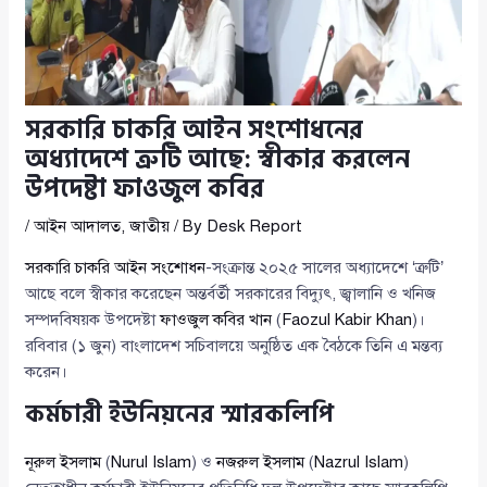
সরকারি চাকরি আইন সংশোধনের
অধ্যাদেশে ত্রুটি আছে: স্বীকার করলেন
উপদেষ্টা ফাওজুল কবির
/
আইন আদালত
,
জাতীয়
/ By
Desk Report
সরকারি চাকরি আইন সংশোধন
-সংক্রান্ত ২০২৫ সালের অধ্যাদেশে ‘ত্রুটি’
আছে বলে স্বীকার করেছেন অন্তর্বর্তী সরকারের বিদ্যুৎ, জ্বালানি ও খনিজ
সম্পদবিষয়ক উপদেষ্টা
ফাওজুল কবির খান
(
Faozul Kabir Khan
)।
রবিবার (১ জুন) বাংলাদেশ সচিবালয়ে অনুষ্ঠিত এক বৈঠকে তিনি এ মন্তব্য
করেন।
কর্মচারী ইউনিয়নের স্মারকলিপি
নূরুল ইসলাম
(
Nurul Islam
) ও
নজরুল ইসলাম
(
Nazrul Islam
)