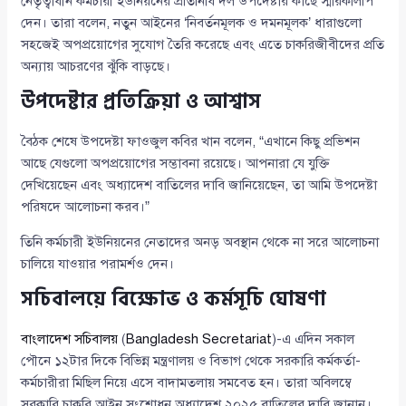
নেতৃত্বাধীন কর্মচারী ইউনিয়নের প্রতিনিধি দল উপদেষ্টার কাছে স্মারকলিপি
দেন। তারা বলেন, নতুন আইনের ‘নিবর্তনমূলক ও দমনমূলক’ ধারাগুলো
সহজেই অপপ্রয়োগের সুযোগ তৈরি করেছে এবং এতে চাকরিজীবীদের প্রতি
অন্যায় আচরণের ঝুঁকি বাড়ছে।
উপদেষ্টার প্রতিক্রিয়া ও আশ্বাস
বৈঠক শেষে উপদেষ্টা ফাওজুল কবির খান বলেন, “এখানে কিছু প্রভিশন
আছে যেগুলো অপপ্রয়োগের সম্ভাবনা রয়েছে। আপনারা যে যুক্তি
দেখিয়েছেন এবং অধ্যাদেশ বাতিলের দাবি জানিয়েছেন, তা আমি উপদেষ্টা
পরিষদে আলোচনা করব।”
তিনি কর্মচারী ইউনিয়নের নেতাদের অনড় অবস্থান থেকে না সরে আলোচনা
চালিয়ে যাওয়ার পরামর্শও দেন।
সচিবালয়ে বিক্ষোভ ও কর্মসূচি ঘোষণা
বাংলাদেশ সচিবালয়
(
Bangladesh Secretariat
)-এ এদিন সকাল
পৌনে ১২টার দিকে বিভিন্ন মন্ত্রণালয় ও বিভাগ থেকে সরকারি কর্মকর্তা-
কর্মচারীরা মিছিল নিয়ে এসে বাদামতলায় সমবেত হন। তারা অবিলম্বে
সরকারি চাকরি আইন সংশোধন অধ্যাদেশ ২০২৫ বাতিলের দাবি জানান।