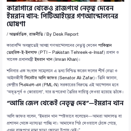
কারাগারে থেকেও রাজপথে নেতৃত্ব দেবেন
ইমরান খান: পিটিআইয়ের গণআন্দোলনের
ঘোষণা
/
আন্তর্জাতিক
,
রাজনীতি
/ By
Desk Report
কারাবন্দি অবস্থাতেই আসন্ন গণআন্দোলনের নেতৃত্ব দেবেন
পাকিস্তান
তেহরিক-ই-ইনসাফ
(
PTI – Pakistan Tehreek-e-Insaf
) প্রধান ও
সাবেক প্রধানমন্ত্রী
ইমরান খান
(
Imran Khan
)।
শনিবার এক সংবাদ সম্মেলনে এ তথ্য নিশ্চিত করেন দলের শীর্ষ নেতা ও
আইনজীবী
সিনেটর আলি জাফর
(
Senator Ali Zafar
)। তিনি জানান,
কেন্দ্রীয়
পিএমএল-এন
(
PML-N
) সরকারের বিরুদ্ধে এই আন্দোলন হবে
‘অভূতপূর্ব ও জোরালো’, যার রূপরেখা তৈরির দায়িত্ব দেওয়া হয়েছে তাঁকে।
“আমি জেল থেকেই নেতৃত্ব দেব”—ইমরান খান
আলি জাফর বলেন, “ইমরান খান স্পষ্টভাবে বলেছেন—আমরা আদালত বা
প্রশাসন থেকে ন্যায্যতা পাচ্ছি না। আমাদের পিঠ দেওয়ালে ঠেকে গেছে,
এখন রাজপথে নামা ছাড়া কোনো উপায় নেই।”