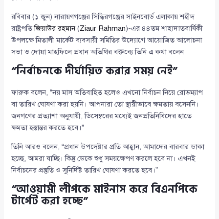
রবিবার (১ জুন) নারায়ণগঞ্জের সিদ্ধিরগঞ্জের সাইনবোর্ড এলাকায় শহীদ
রাষ্ট্রপতি
জিয়াউর রহমান
(
Ziaur Rahman
)-এর ৪৪তম শাহাদাতবার্ষিকী
উপলক্ষে মিতালী মার্কেট ব্যবসায়ী সমিতির উদ্যোগে আয়োজিত আলোচনা
সভা ও দোয়া মাহফিলে প্রধান অতিথির বক্তব্যে তিনি এ কথা বলেন।
“নির্বাচনকে দীর্ঘায়িত করার সময় নেই”
ফারুক বলেন, “নয় মাস অতিবাহিত হলেও এখনো নির্বাচন নিয়ে রোডম্যাপ
বা তারিখ ঘোষণা করা হয়নি। আপনারা তো স্থায়ীভাবে ক্ষমতায় বসেননি।
জনগণের প্রত্যাশা অনুযায়ী, ডিসেম্বরের মধ্যেই জনপ্রতিনিধিদের হাতে
ক্ষমতা হস্তান্তর করতে হবে।”
তিনি আরও বলেন, “প্রধান উপদেষ্টার প্রতি আহ্বান, আমাদের বারবার ডাকা
হচ্ছে, আমরা যাচ্ছি। কিন্তু ডেকে শুধু সময়ক্ষেপণ করলে হবে না। এখনই
নির্বাচনের প্রস্তুতি ও সুনির্দিষ্ট তারিখ ঘোষণা করতে হবে।”
“আওয়ামী লীগকে মাইনাস করে বিএনপিকে
টার্গেট করা হচ্ছে”