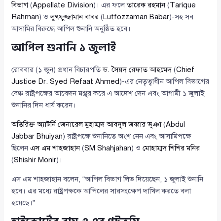
বিভাগ
(
Appellate Division
)। এর ফলে
তারেক রহমান
(
Tarique
Rahman
) ও
লুৎফুজ্জামান বাবর
(
Lutfozzaman Babar
)-সহ সব
আসামির বিরুদ্ধে আপিল শুনানি অনুষ্ঠিত হবে।
আপিল শুনানি ১ জুলাই
রোববার (১ জুন) প্রধান বিচারপতি
ড. সৈয়দ রেফাত আহমেদ
(
Chief
Justice Dr. Syed Refaat Ahmed
)-এর নেতৃত্বাধীন আপিল বিভাগের
বেঞ্চ রাষ্ট্রপক্ষের আবেদন মঞ্জুর করে এ আদেশ দেন এবং আগামী ১ জুলাই
শুনানির দিন ধার্য করেন।
অতিরিক্ত অ্যাটর্নি জেনারেল মুহাম্মদ আবদুল জব্বার ভুঞা
(
Abdul
Jabbar Bhuiyan
) রাষ্ট্রপক্ষে শুনানিতে অংশ নেন এবং আসামিপক্ষে
ছিলেন
এস এম শাহজাহান
(
SM Shahjahan
) ও
মোহাম্মদ শিশির মনির
(
Shishir Monir
)।
এস এম শাহজাহান বলেন, “আপিল বিভাগ লিভ দিয়েছেন, ১ জুলাই শুনানি
হবে। এর মধ্যে রাষ্ট্রপক্ষকে আপিলের সারসংক্ষেপ দাখিল করতে বলা
হয়েছে।”