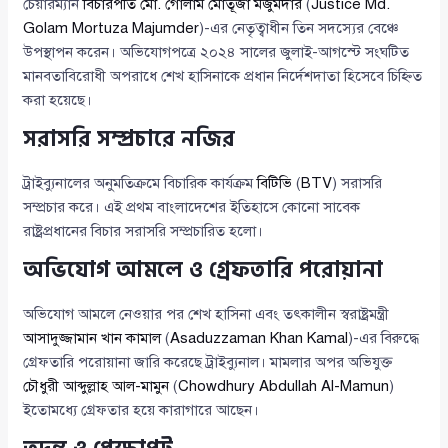
চেয়ারম্যান
বিচারপতি মো. গোলাম মোর্তূজা মজুমদার
(
Justice Md.
Golam Mortuza Majumder
)-এর নেতৃত্বাধীন তিন সদস্যের বেঞ্চে
উপস্থাপন করেন। অভিযোগপত্রে ২০২৪ সালের জুলাই-আগস্টে সংঘটিত
মানবতাবিরোধী অপরাধে শেখ হাসিনাকে প্রধান নির্দেশদাতা হিসেবে চিহ্নিত
করা হয়েছে।
সরাসরি সম্প্রচারে নজির
ট্রাইব্যুনালের অনুমতিক্রমে বিচারিক কার্যক্রম
বিটিভি
(
BTV
) সরাসরি
সম্প্রচার করে। এই প্রথম বাংলাদেশের ইতিহাসে কোনো সাবেক
রাষ্ট্রপ্রধানের বিচার সরাসরি সম্প্রচারিত হলো।
অভিযোগ আমলে ও গ্রেফতারি পরোয়ানা
অভিযোগ আমলে নেওয়ার পর শেখ হাসিনা এবং তৎকালীন স্বরাষ্ট্রমন্ত্রী
আসাদুজ্জামান খান কামাল
(
Asaduzzaman Khan Kamal
)-এর বিরুদ্ধে
গ্রেফতারি পরোয়ানা জারি করেছে ট্রাইব্যুনাল। মামলার অপর অভিযুক্ত
চৌধুরী আব্দুল্লাহ আল-মামুন
(
Chowdhury Abdullah Al-Mamun
)
ইতোমধ্যে গ্রেফতার হয়ে কারাগারে আছেন।