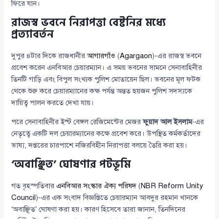
ফিরে যান।
রাজস্ব ভবনে নিরাপত্তা বেষ্টনির মধ্যে
প্রত্যাবর্তন
দুপুর ৪টার দিকে রাজধানীর
আগারগাঁও
(
Agargaon
)-এর রাজস্ব ভবনে
প্রবেশ করেন এনবিআর চেয়ারম্যান। এ সময় ভবনের সামনে সেনাবাহিনীর
তিনটি গাড়ি এবং বিপুল সংখ্যক পুলিশ মোতায়েন ছিল। ভবনের মূল ফটক
থেকে শুরু করে চেয়ারম্যানের কক্ষ পর্যন্ত অন্তত ছয়জন পুলিশ সদস্যকে
দায়িত্ব পালন করতে দেখা যায়।
পরে সেনাবাহিনীর ইস্ট বেঙ্গল রেজিমেন্টের মেজর
ফুয়াদ আল ইসলাম
-এর
নেতৃত্বে একটি দল চেয়ারম্যানের কক্ষে প্রবেশ করে। উপস্থিত কর্মকর্তাদের
ভাষ্য, দপ্তরের চারপাশে নজিরবিহীন নিরাপত্তা বলয়ে তৈরি করা হয়।
‘অবাঞ্ছিত’ ঘোষণার পটভূমি
গত বৃহস্পতিবার
এনবিআর সংস্কার ঐক্য পরিষদ
(
NBR Reform Unity
Council
)-এর এক সংবাদ বিজ্ঞপ্তিতে চেয়ারম্যান আবদুর রহমান খানকে
‘অবাঞ্ছিত’ ঘোষণা করা হয়। কারণ হিসেবে তারা জানান, তিনদিনের