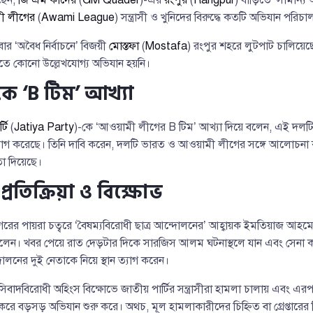
ী লীগের
(
Awami League
) সন্ত্রাসী ও খুনিদের বিরুদ্ধে কতটি অভিযান পরি
র ‘অবৈধ নির্বাচনে’ বিজয়ী
মোস্তফা
(
Mostafa
) রংপুর শহরে লুটপাট চালিয়েছ
ে কোনো উল্লেখযোগ্য অভিযান হয়নি।
কে ‘B টিম’ আখ্যা
টি
(
Jatiya Party
)-কে ‘আওয়ামী লীগের B টিম’ আখ্যা দিয়ে বলেন, এই দলট
 ভোগ করেছে। তিনি দাবি করেন, দলটি ভারত ও আওয়ামী লীগের সঙ্গে আলোচনা
া দিয়েছে।
প্রতিক্রিয়া ও বিক্ষোভ
গরের পায়রা চত্বরে ‘বৈষম্যবিরোধী ছাত্র আন্দোলনের’ আহ্বায়ক ইমতিয়াজ আ
 বলেন। খবর পেয়ে রাত দেড়টার দিকে সারজিস আলম ঘটনাস্থলে যান এবং সেনা কর্
লনের দুই নেতাকে নিয়ে স্থান ত্যাগ করেন।
িবাদবিরোধী অহিংস বিক্ষোভে জাতীয় পার্টির সন্ত্রাসীরা হামলা চালায় এবং এর
করে বড়সড় অভিযান শুরু করে। অথচ, মূল হামলাকারীদের চিহ্নিত বা গ্রেপ্তারের