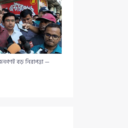
 জনগণই বড় নিরাপত্তা —