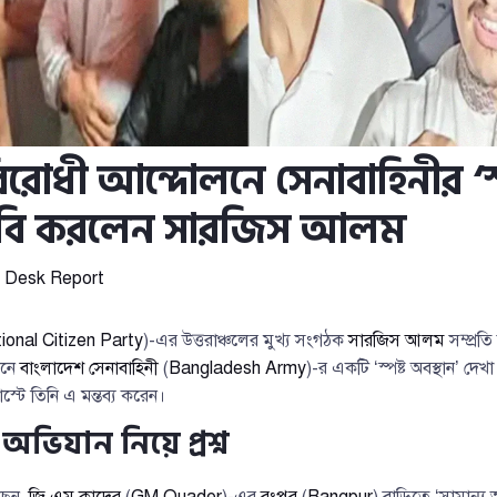
িরোধী আন্দোলনে সেনাবাহিনীর ‘স্
দাবি করলেন সারজিস আলম
y
Desk Report
ional Citizen Party
)-এর উত্তরাঞ্চলের মুখ্য সংগঠক
সারজিস আলম
সম্প্রত
লনে
বাংলাদেশ সেনাবাহিনী
(
Bangladesh Army
)-র একটি ‘স্পষ্ট অবস্থান’ দে
স্টে তিনি এ মন্তব্য করেন।
অভিযান নিয়ে প্রশ্ন
ছেন,
জি এম কাদের
(
GM Quader
)-এর
রংপুর
(
Rangpur
) বাড়িতে ‘সামান্য আগ