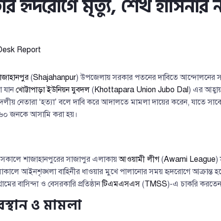
র হৃদরোগে মৃত্যু, শেখ হাসিনার না
Desk Report
াজাহানপুর
(
Shajahanpur
) উপজেলায় সরকার পতনের দাবিতে আন্দোলনের সম
া যান
খোট্টাপাড়া ইউনিয়ন যুবদল
(
Khottapara Union Jubo Dal
) এর আহ্ব
দলীয় নেতারা ‘হত্যা’ বলে দাবি করে আদালতে মামলা দায়ের করেন, যাতে সাবেক প
৫৬০ জনকে আসামি করা হয়।
 সকালে শাজাহানপুরের সাজাপুর এলাকায়
আওয়ামী লীগ
(
Awami League
)
াকালে আইনশৃঙ্খলা বাহিনীর ধাওয়ার মুখে পালানোর সময় হৃদরোগে আক্রান্ত 
্রামের বাসিন্দা ও বেসরকারি প্রতিষ্ঠান
টিএমএসএস
(
TMSS
)-এ চাকরি করতে
স্থান ও মামলা