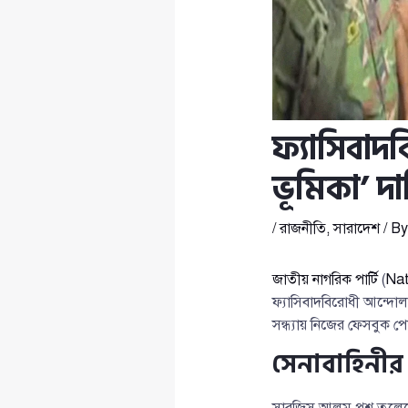
ফ্যাসিবাদব
ভূমিকা’ 
/
রাজনীতি
,
সারাদেশ
/ B
জাতীয় নাগরিক পার্টি
(
Nat
ফ্যাসিবাদবিরোধী আন্দো
সন্ধ্যায় নিজের ফেসবুক পো
সেনাবাহিনীর 
সারজিস আলম প্রশ্ন তুলে