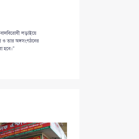
সিবাদবিরোধী লড়াইয়ে
লীগ ও তার অঙ্গসংগঠনের
রা হবে।”