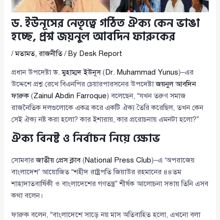
ড. ইউনূসের নেতৃত্বে গঠিত ঐক্য কেন ভাঙা
হচ্ছে, প্রশ্ন জয়নুল আবদিন ফারুকের
/
মতামত
,
রাজনীতি
/ By
Desk Report
প্রধান উপদেষ্টা
ড. মুহাম্মদ ইউনূস
(
Dr. Muhammad Yunus
)–এর
উদ্দেশে প্রশ্ন রেখে বিএনপির চেয়ারপারসনের উপদেষ্টা
জয়নুল আবদিন
ফারুক
(
Zainul Abdin Farroque
) বলেছেন, “যখন তরুণ সমাজ
রাজনৈতিক দলগুলোকে একত্র করে একটি ঐক্য তৈরি করেছিল, তখন কেন
সেই ঐক্য নষ্ট করা হলো? কার ইশারায়, কার প্ররোচনায় এমনটা হলো?”
ঐক্য বিনষ্ট ও নির্বাচন নিয়ে ক্ষোভ
সোমবার
জাতীয় প্রেস ক্লাব
(
National Press Club
)–এ ‘অপরাজেয়
বাংলাদেশ’ আয়োজিত “শহীদ রাষ্ট্রপতি জিয়াউর রহমানের ৪৪তম
শাহাদাতবার্ষিকী ও বাংলাদেশের গণতন্ত্র” শীর্ষক আলোচনা সভায় তিনি এসব
কথা বলেন।
ফারুক বলেন, “বাংলাদেশে সাড়ে নয় মাস অতিবাহিত হলো, এখনো বলা