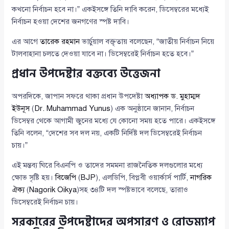
কখনো নির্বাচন হবে না।” একইসঙ্গে তিনি দাবি করেন, ডিসেম্বরের মধ্যেই
নির্বাচন হওয়া দেশের জনগণের স্পষ্ট দাবি।
এর আগে
তারেক রহমান
ভার্চুয়াল বক্তৃতায় বলেছেন, “জাতীয় নির্বাচন নিয়ে
টালবাহানা চলতে দেওয়া যাবে না। ডিসেম্বরেই নির্বাচন হতে হবে।”
প্রধান উপদেষ্টার বক্তব্যে উত্তেজনা
অপরদিকে, জাপান সফরে থাকা প্রধান উপদেষ্টা
অধ্যাপক ড. মুহাম্মদ
ইউনূস
(
Dr. Muhammad Yunus
) এক অনুষ্ঠানে জানান, নির্বাচন
ডিসেম্বর থেকে আগামী জুনের মধ্যে যে কোনো সময় হতে পারে। একইসঙ্গে
তিনি বলেন, “দেশের সব দল নয়, একটি নির্দিষ্ট দল ডিসেম্বরেই নির্বাচন
চায়।”
এই মন্তব্য ঘিরে বিএনপি ও তাদের সমমনা রাজনৈতিক দলগুলোর মধ্যে
ক্ষোভ সৃষ্টি হয়।
বিজেপি
(
BJP
), এলডিপি, বিপ্লবী ওয়ার্কার্স পার্টি,
নাগরিক
ঐক্য
(
Nagorik Oikya
)সহ ৩৪টি দল স্পষ্টভাবে বলেছে, তারাও
ডিসেম্বরেই নির্বাচন চায়।
সরকারের উপদেষ্টাদের অপসারণ ও রোডম্যাপ