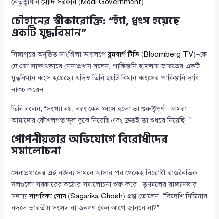
নেতৃত্বাধীন
মোদি সরকার
(
Modi Government
)।
চৌহানের স্বীকারোক্তি: “হ্যাঁ, ধ্বংস হয়েছে
একটি যুদ্ধবিমান”
সিঙ্গাপুরে অনুষ্ঠিত সাংগ্রিলা ডায়লগে
ব্লুমবার্গ টিভি
(
Bloomberg TV
)–কে
দেওয়া সাক্ষাৎকারে সেনাপ্রধান বলেন, পাকিস্তানি হামলায় ভারতের একটি
যুদ্ধবিমান ধ্বংস হয়েছে। যদিও তিনি ছয়টি বিমান ধ্বংসের পাকিস্তানি দাবি
নাকচ করেন।
তিনি বলেন, “সংখ্যা নয়, বরং কেন ধ্বংস হলো তা গুরুত্বপূর্ণ। আমরা
আমাদের কৌশলগত ভুল বুঝে নিয়েছি এবং দ্রুতই তা শুধরে নিয়েছি।”
গোপনীয়তার অভিযোগে বিরোধীদের
সমালোচনা
সেনাপ্রধানের এই বক্তব্য সামনে আসার পর থেকেই বিরোধী রাজনৈতিক
দলগুলো সরকারের কঠোর সমালোচনা শুরু করে। তৃণমূলের রাজ্যসভার
সদস্য
সাগরিকা ঘোষ
(
Sagarika Ghosh
) প্রশ্ন তোলেন, “বিদেশি মিডিয়ার
বদলে ভারতীয় সংসদ বা জনগণ কেন আগে জানবে না?”