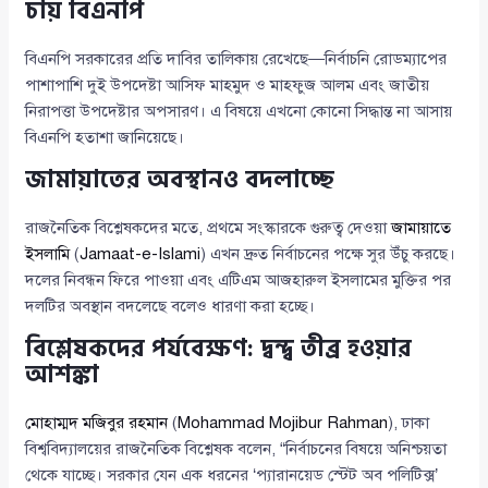
চায় বিএনপি
বিএনপি সরকারের প্রতি দাবির তালিকায় রেখেছে—নির্বাচনি রোডম্যাপের
পাশাপাশি দুই উপদেষ্টা আসিফ মাহমুদ ও মাহফুজ আলম এবং জাতীয়
নিরাপত্তা উপদেষ্টার অপসারণ। এ বিষয়ে এখনো কোনো সিদ্ধান্ত না আসায়
বিএনপি হতাশা জানিয়েছে।
জামায়াতের অবস্থানও বদলাচ্ছে
রাজনৈতিক বিশ্লেষকদের মতে, প্রথমে সংস্কারকে গুরুত্ব দেওয়া
জামায়াতে
ইসলামি
(
Jamaat-e-Islami
) এখন দ্রুত নির্বাচনের পক্ষে সুর উঁচু করছে।
দলের নিবন্ধন ফিরে পাওয়া এবং এটিএম আজহারুল ইসলামের মুক্তির পর
দলটির অবস্থান বদলেছে বলেও ধারণা করা হচ্ছে।
বিশ্লেষকদের পর্যবেক্ষণ: দ্বন্দ্ব তীব্র হওয়ার
আশঙ্কা
মোহাম্মদ মজিবুর রহমান
(
Mohammad Mojibur Rahman
), ঢাকা
বিশ্ববিদ্যালয়ের রাজনৈতিক বিশ্লেষক বলেন, “নির্বাচনের বিষয়ে অনিশ্চয়তা
থেকে যাচ্ছে। সরকার যেন এক ধরনের ‘প্যারানয়েড স্টেট অব পলিটিক্স’