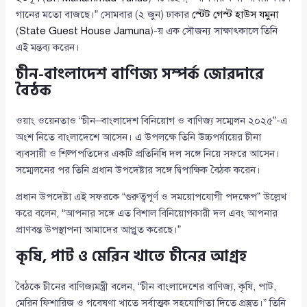
গানের মতো বাজছে।” সোমবার (২ জুন) ঢাকার
স্টেট গেস্ট হাউস যমুনা
(
State Guest House Jamuna
)-য় এক সৌজন্য সাক্ষাৎকালে তিনি
এই মন্তব্য করেন।
চীন-বাংলাদেশ বাণিজ্য সম্পর্ক জোরদারে
বৈঠক
ওয়াং ওয়েনতাও “চীন–বাংলাদেশ বিনিয়োগ ও বাণিজ্য সম্মেলন ২০২৫”-এ
অংশ নিতে বাংলাদেশে আসেন। এ উপলক্ষে তিনি উচ্চপর্যায়ের চীনা
ব্যবসায়ী ও শিল্পপতিদের একটি প্রতিনিধি দল সঙ্গে নিয়ে সফরে আসেন।
সম্মেলনের পর তিনি প্রধান উপদেষ্টার সঙ্গে দ্বিপাক্ষিক বৈঠক করেন।
প্রধান উপদেষ্টা এই সফরকে “গুরুত্বপূর্ণ ও সময়োপযোগী পদক্ষেপ” উল্লেখ
করে বলেন, “আপনার সঙ্গে এত বিশাল বিনিয়োগকারী দল এবং আপনার
প্রাণবন্ত উপস্থাপনা আমাদের আপ্লুত করেছে।”
কৃষি, পাট ও মেরিন খাতে চীনের আগ্রহ
বৈঠকে চীনের বাণিজ্যমন্ত্রী বলেন, “চীন বাংলাদেশের বাণিজ্য, কৃষি, পাট,
মেরিন ফিশারিজ ও গবেষণা খাতে সর্বাত্মক সহযোগিতা দিতে প্রস্তুত।” তিনি