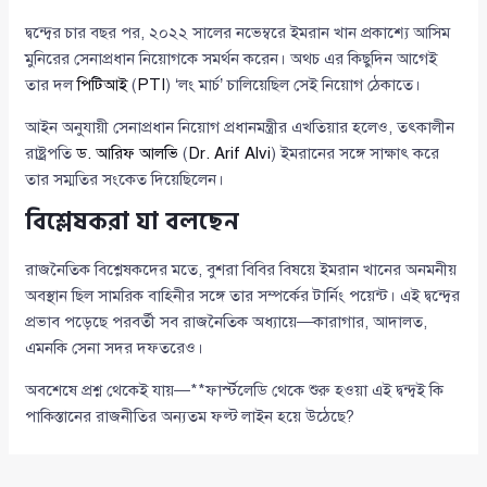
দ্বন্দ্বের চার বছর পর, ২০২২ সালের নভেম্বরে ইমরান খান প্রকাশ্যে আসিম
মুনিরের সেনাপ্রধান নিয়োগকে সমর্থন করেন। অথচ এর কিছুদিন আগেই
তার দল
পিটিআই
(
PTI
) ‘লং মার্চ’ চালিয়েছিল সেই নিয়োগ ঠেকাতে।
আইন অনুযায়ী সেনাপ্রধান নিয়োগ প্রধানমন্ত্রীর এখতিয়ার হলেও, তৎকালীন
রাষ্ট্রপতি
ড. আরিফ আলভি
(
Dr. Arif Alvi
) ইমরানের সঙ্গে সাক্ষাৎ করে
তার সম্মতির সংকেত দিয়েছিলেন।
বিশ্লেষকরা যা বলছেন
রাজনৈতিক বিশ্লেষকদের মতে, বুশরা বিবির বিষয়ে ইমরান খানের অনমনীয়
অবস্থান ছিল সামরিক বাহিনীর সঙ্গে তার সম্পর্কের টার্নিং পয়েন্ট। এই দ্বন্দ্বের
প্রভাব পড়েছে পরবর্তী সব রাজনৈতিক অধ্যায়ে—কারাগার, আদালত,
এমনকি সেনা সদর দফতরেও।
অবশেষে প্রশ্ন থেকেই যায়—**ফার্স্টলেডি থেকে শুরু হওয়া এই দ্বন্দ্বই কি
পাকিস্তানের রাজনীতির অন্যতম ফল্ট লাইন হয়ে উঠেছে?