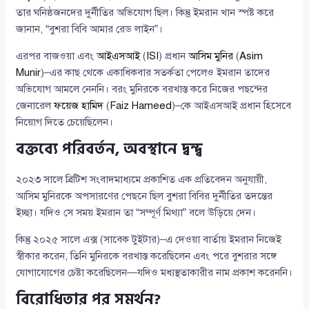
তার ঘনিষ্ঠজনদের দুর্নীতির অভিযোগ ছিল। কিন্তু ইমরান খান স্পষ্ট করে
জানান, “বুশরা বিবি আমার রেড লাইন”।
এরপর বাজওয়া এবং
আইএসআই
(
ISI
) প্রধান
আসিম মুনির
(
Asim
Munir
)–এর কাছ থেকে একাধিকবার সতর্কতা পেলেও ইমরান তাদের
অভিযোগ আমলে নেননি। বরং মুনিরকে বরখাস্ত করে নিজের পছন্দের
জেনারেল
ফয়েজ হামিদ
(
Faiz Hameed
)–কে আইএসআই প্রধান হিসেবে
নিয়োগ দিতে চেয়েছিলেন।
বক্তব্যে পরিবর্তন, অবস্থানে দ্বন্দ্ব
২০২৩ সালে ব্রিটিশ সংবাদমাধ্যমে প্রকাশিত এক প্রতিবেদন অনুযায়ী,
আসিম মুনিরকে অপসারণের পেছনে ছিল বুশরা বিবির দুর্নীতির তদন্তের
ইচ্ছা। যদিও সে সময় ইমরান তা “সম্পূর্ণ মিথ্যা” বলে উড়িয়ে দেন।
কিন্তু ২০২৫ সালে এক্স (সাবেক টুইটার)–এ দেওয়া বার্তায় ইমরান নিজেই
স্বীকার করেন, তিনি মুনিরকে বরখাস্ত করেছিলেন এবং পরে বুশরার সঙ্গে
যোগাযোগের চেষ্টা করেছিলেন—যদিও মধ্যস্থতাকারীর নাম প্রকাশ করেননি।
বিরোধিতার পর সমর্থন?