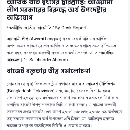
আর্থিক খাত ধ্বংসের দ্বারপ্রান্তে: আওয়ামী
লীগ সরকারের বিরুদ্ধে অর্থ উপদেষ্টার
অভিযোগ
/
অর্থনীতি
,
জাতীয়
,
রাজনীতি
/ By
Desk Report
আওয়ামী লীগ
(
Awami League
) সরকারের দীর্ঘদিনের আর্থিক
অপশাসনের কারণে দেশের আর্থিক খাত ধ্বংসের প্রান্তে এসে দাঁড়িয়েছে
বলে মন্তব্য করেছেন অন্তর্বর্তী সরকারের অর্থ উপদেষ্টা
ড. সালেহউদ্দিন
আহমেদ
(
Dr. Salehuddin Ahmed
)।
বাজেট বক্তৃতায় তীব্র সমালোচনা
সোমবার (২ জুন) বিকেলে রাষ্ট্রীয় সম্প্রচার মাধ্যম
বাংলাদেশ টেলিভিশন
(
Bangladesh Television
) এবং অন্যান্য বেসরকারি গণমাধ্যমে
একযোগে ২০২৫-২৬ অর্থবছরের ৭ লাখ ৮৯ হাজার ৯৯৯ কোটি টাকার
প্রস্তাবিত বাজেট উপস্থাপনকালে তিনি এ কথা বলেন। এ বাজেট অন্তর্বর্তী
সরকারের প্রথম বাজেট। এর আগে ২০০৭-০৮ এবং ২০০৮-০৯ অর্থবছরে
তত্ত্বাবধায়ক সরকারের অর্থ উপদেষ্টা এবি মির্জ্জা মো. আজিজুল ইসলাম
বাজেট উপস্থাপন করেছিলেন বিটিভি ও বেতার মাধ্যমে।