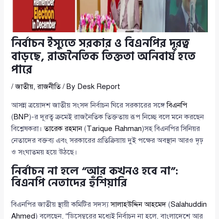
নির্বাচন ইস্যুতে সরকার ও বিএনপির দূরত্ব
বাড়ছে, রাজনৈতিক তিক্ততা অনিবার্য হতে
পারে
/
জাতীয়
,
রাজনীতি
/ By
Desk Report
আসন্ন ত্রয়োদশ জাতীয় সংসদ নির্বাচন ঘিরে সরকারের সঙ্গে
বিএনপি
(
BNP
)-র দূরত্ব ক্রমেই রাজনৈতিক তিক্ততায় রূপ নিচ্ছে বলে মনে করছেন
বিশ্লেষকরা।
তারেক রহমান
(
Tarique Rahman
)সহ বিএনপির সিনিয়র
নেতাদের বক্তব্য এবং সরকারের প্রতিক্রিয়ায় দুই পক্ষের অবস্থান আরও দৃঢ়
ও সংঘাতময় হয়ে উঠছে।
নির্বাচন না হলে “আর কখনও হবে না”:
বিএনপি নেতাদের হুঁশিয়ারি
বিএনপির জাতীয় স্থায়ী কমিটির সদস্য
সালাহউদ্দিন আহমেদ
(
Salahuddin
Ahmed
) বলেছেন, “ডিসেম্বরের মধ্যেই নির্বাচন না হলে, বাংলাদেশে আর