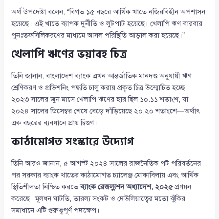
অর্থ উপদেষ্টা বলেন, “বিগত ১৫ বছরে আর্থিক খাতে নজিরবিহীন অপশাসন
হয়েছে। এই খাতে ব্যাপক দুর্নীতি ও লুটপাট হয়েছে। খেলাপি ঋণ বারবার
পুনঃতফসিলিকরণের মাধ্যমে আসল পরিস্থিতি আড়াল করা হয়েছে।”
খেলাপি ঋণের ভয়াবহ চিত্র
তিনি জানান, বাংলাদেশ ব্যাংক এখন আন্তর্জাতিক মানদণ্ড অনুযায়ী ঋণ
শ্রেণিকরণ ও প্রভিশনিং পদ্ধতি চালু করায় প্রকৃত চিত্র উন্মোচিত হচ্ছে।
২০২৩ সালের জুন মাসে খেলাপি ঋণের হার ছিল ১০.১১ শতাংশ, যা
২০২৪ সালের ডিসেম্বর শেষে বেড়ে দাঁড়িয়েছে ২০.২০ শতাংশে—অর্থাৎ
এক বছরের ব্যবধানে প্রায় দ্বিগুণ।
কাঠামোগত সংস্কারে উদ্যোগ
তিনি আরও জানান, ৫ আগস্ট ২০২৪ সালের রাজনৈতিক পট পরিবর্তনের
পর সরকার ব্যাংক খাতের কাঠামোগত চ্যালেঞ্জ মোকাবিলায় এবং আর্থিক
স্থিতিশীলতা নিশ্চিত করতে
ব্যাংক রেজল্যুশন অধ্যাদেশ, ২০২৫
প্রণয়ন
করেছে। মূলধন ঘাটতি, তারল্য সংকট ও দেউলিয়াত্বের মতো ঝুঁকির
সমাধানে এটি গুরুত্বপূর্ণ পদক্ষেপ।