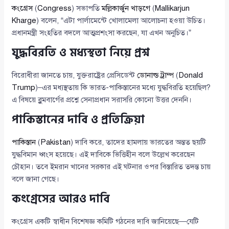
কংগ্রেস
(
Congress
) সভাপতি
মল্লিকার্জুন খাড়গে
(
Mallikarjun
Kharge
) বলেন, “এটা পার্লামেন্টে খোলামেলা আলোচনা হওয়া উচিত।
প্রধানমন্ত্রী সংহতির বদলে আত্মপ্রশংসা করছেন, যা এখন অনুচিত।”
যুদ্ধবিরতি ও মধ্যস্থতা নিয়ে প্রশ্ন
বিরোধীরা জানতে চায়, যুক্তরাষ্ট্রের প্রেসিডেন্ট
ডোনাল্ড ট্রাম্প
(
Donald
Trump
)–এর মধ্যস্থতায় কি ভারত-পাকিস্তানের মধ্যে যুদ্ধবিরতি হয়েছিল?
এ বিষয়ে ব্লুমবার্গের প্রশ্নে সেনাপ্রধান সরাসরি কোনো উত্তর দেননি।
পাকিস্তানের দাবি ও প্রতিক্রিয়া
পাকিস্তান
(
Pakistan
) দাবি করে, তাদের হামলায় ভারতের অন্তত ছয়টি
যুদ্ধবিমান ধ্বংস হয়েছে। এই দাবিকে ভিত্তিহীন বলে উল্লেখ করেছেন
চৌহান। তবে ইমরান খানের সরকার এই ঘটনার ওপর বিস্তারিত তদন্ত চায়
বলে জানা গেছে।
কংগ্রেসের আরও দাবি
কংগ্রেস একটি স্বাধীন বিশেষজ্ঞ কমিটি গঠনের দাবি জানিয়েছে—যেটি