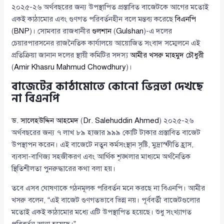
২০২৫-২৬ অর্থবছরের জন্য উপস্থাপিত প্রস্তাবিত বাজেটকে আগের মতোই
একই কাঠামোর এবং গুণগত পরিবর্তনহীন বলে মন্তব্য করেছে
বিএনপি
(
BNP
)। সোমবার রাজধানীর
গুলশান
(
Gulshan
)-এ দলের
চেয়ারপারসনের রাজনৈতিক কার্যালয়ে আয়োজিত সংবাদ সম্মেলনে এই
প্রতিক্রিয়া জানান দলের স্থায়ী কমিটির সদস্য
আমীর খসরু মাহমুদ চৌধুরী
(
Amir Khasru Mahmud Chowdhury
)।
বাজেটের কাঠামোতে কোনো ভিন্নতা দেখছে
না বিএনপি
ড. সালেহউদ্দিন আহমেদ
(
Dr. Salehuddin Ahmed
) ২০২৫-২৬
অর্থবছরের জন্য ৭ লাখ ৮৯ হাজার ৯৯৯ কোটি টাকার প্রস্তাবিত বাজেট
উপস্থাপন করেন। এই বাজেটে নতুন কর্মসংস্থান সৃষ্টি, মুদ্রাস্ফীতি হ্রাস,
ব্যবসা-বাণিজ্য সহজীকরণ এবং আর্থিক শৃঙ্খলার মাধ্যমে অর্থনৈতিক
স্থিতিশীলতা পুনরুদ্ধারের কথা বলা হয়।
তবে এসব ঘোষণাকে গঠনমূলক পরিবর্তন মনে করছে না বিএনপি। আমীর
খসরু বলেন, “এই বাজেট গুণগতভাবে ভিন্ন নয়। পূর্ববর্তী বাজেটগুলোর
মতোই একই কাঠামোর মধ্যে এটি উপস্থাপিত হয়েছে। শুধু সংখ্যাগত