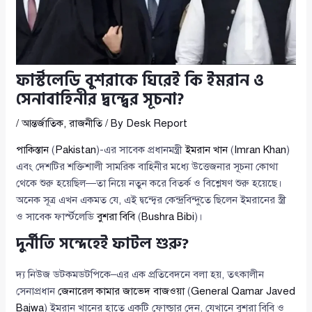
ফার্স্টলেডি বুশরাকে ঘিরেই কি ইমরান ও
সেনাবাহিনীর দ্বন্দ্বের সূচনা?
/
আন্তর্জাতিক
,
রাজনীতি
/ By
Desk Report
পাকিস্তান
(
Pakistan
)-এর সাবেক প্রধানমন্ত্রী
ইমরান খান
(
Imran Khan
)
এবং দেশটির শক্তিশালী সামরিক বাহিনীর মধ্যে উত্তেজনার সূচনা কোথা
থেকে শুরু হয়েছিল—তা নিয়ে নতুন করে বিতর্ক ও বিশ্লেষণ শুরু হয়েছে।
অনেক সূত্র এখন একমত যে, এই দ্বন্দ্বের কেন্দ্রবিন্দুতে ছিলেন ইমরানের স্ত্রী
ও সাবেক ফার্স্টলেডি
বুশরা বিবি
(
Bushra Bibi
)।
দুর্নীতি সন্দেহেই ফাটল শুরু?
দ্য নিউজ ডটকমডটপিকে–এর এক প্রতিবেদনে বলা হয়, তৎকালীন
সেনাপ্রধান
জেনারেল কামার জাভেদ বাজওয়া
(
General Qamar Javed
Bajwa
) ইমরান খানের হাতে একটি ফোল্ডার দেন, যেখানে বুশরা বিবি ও