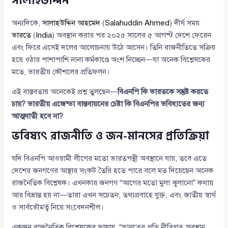
সালাহউদ্দিন
অন্যদিকে,
সালাহউদ্দিন আহমেদ
(
Salahuddin Ahmed
) দীর্ঘ সময়
ভারতে
(
India
) অবস্থান করার পর ২০২৫ সালের ৫ আগস্ট দেশে ফেরেন
এবং ফিরে এসেই দলের আলোচনায় উঠে আসেন। তিনি রাজনীতিতে সক্রিয়
হয়ে ওঠার পাশাপাশি নানা কর্মকাণ্ডে অংশ নিচ্ছেন—যা অনেক বিশ্লেষকের
মতে, ভারতীয় কৌশলের প্রতিফলন।
এই বাস্তবতায় অনেকেই প্রশ্ন তুলছেন—
বিএনপি কি ভারতকে সন্তুষ্ট করতে
চায়? ভারতীয় এজেন্ডা বাস্তবায়নের চেষ্টা কি বিএনপির ভবিষ্যতের জন্য
আত্মঘাতী হবে না?
ভবিষ্যৎ রাজনীতি ও জন-মানসের প্রতিক্রিয়া
যদি বিএনপি আওয়ামী লীগের মতো ভারতপন্থী অবস্থানে যায়, তবে এতে
দেশের জনগণের আস্থার সংকট তৈরি হতে পারে বলে মত দিয়েছেন অনেক
রাজনৈতিক বিশ্লেষক। এখনকার জনগণ “আগের মতো মুলা ঝুলানো” কথায়
আর বিভ্রান্ত হয় না—তারা এখন সচেতন, তথ্যপ্রবাহে যুক্ত, এবং জাতীয় স্বার্থ
ও সার্বভৌমত্ব নিয়ে সংবেদনশীল।
একজন রাজনৈতিক বিশ্লেষকের ভাষায়, “ভারতের প্রতি নীতিগত অবস্থান