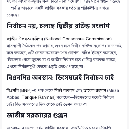
সংস্কার-সংলাপ-জুলাই সনদ ঘিরে নানা উদ্যোগ। এরই মাঝে গুঞ্জন উঠেছে
—পর্দার আড়ালে
একটি জাতীয় সরকার গঠনের পরিকল্পনা
এগিয়ে
চলেছে।
নির্বাচন নয়, চলছে দ্বিতীয় রাউন্ড সংলাপ
জাতীয় ঐকমত্য কমিশন
(
National Consensus Commission
)
মাসব্যাপী বৈঠকের পর জানায়, এখন হবে দ্বিতীয় রাউন্ড সংলাপ। অনেকেই
মনে করছেন, এটি কেবল সময়ক্ষেপণের কৌশল। যদিও ইউনূস বলেছেন,
“ডিসেম্বর থেকে জুনের মধ্যে জাতীয় নির্বাচন হবে।” কিন্তু বাস্তবতা বলছে,
এখনো নির্বাচনমুখী কোনো প্রস্তুতি চোখে পড়ছে না।
বিএনপির অবস্থান: ডিসেম্বরেই নির্বাচন চাই
বিএনপি
(
BNP
)–র পক্ষ থেকে
মির্জা আব্বাস
এবং
তারেক রহমান
(Mirza
Abbas,
Tarique Rahman
) বলেছেন—ডিসেম্বরের মধ্যেই নির্বাচন
চাই। কিন্তু সরকারের দিক থেকে নেই তেমন পদক্ষেপ।
জাতীয় সরকারের গুঞ্জন
আলোচনার কেন্দ্রে এখন
জাতীয় সরকার
। রাজনৈতিক মহলে চুপিচুপি