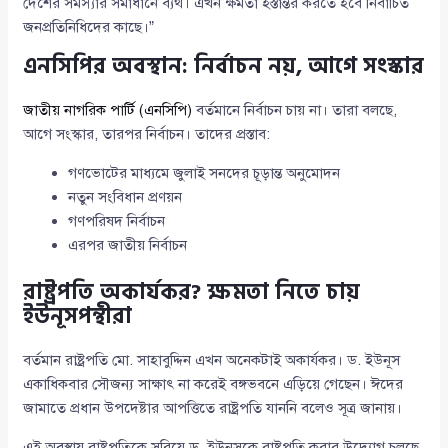
দেশের সমস্যার সমাধানে ব্যর্থ। এখন ক্ষমতা হস্তান্তর করতে হবে নির্বাচিত
জনপ্রতিনিধিদের কাছে।”
এনসিপির অবস্থান: নির্বাচন নয়, আগে সংস্কার
জাতীয় নাগরিক পার্টি (এনসিপি)
বর্তমানে নির্বাচন চায় না। তারা বলছে,
আগে সংস্কার, তারপর নির্বাচন। তাদের প্রস্তাব:
গণভোটের মাধ্যমে জুলাই সনদের চূড়ান্ত অনুমোদন
নতুন সংবিধান প্রণয়ন
গণপরিষদ নির্বাচন
এরপর জাতীয় নির্বাচন
রাষ্ট্রপতি অকার্যকর? ক্ষমতা নিতে চায়
ইউনূসপন্থীরা
বর্তমান রাষ্ট্রপতি মো. সাহাবুদ্দিন এখন অনেকটাই অকার্যকর। ড. ইউনূস
একাধিকবার সৌজন্য সাক্ষাৎ না করেই বঙ্গভবনে এড়িয়ে গেছেন। ঈদের
জামাতে প্রধান উপদেষ্টার আপত্তিতে রাষ্ট্রপতি যাননি বলেও সূত্র জানায়।
এই অবস্থায় রাষ্ট্রপতিকে সরিয়ে ড. ইউনূসকে রাষ্ট্রপতি করার উদ্যোগ চলছে