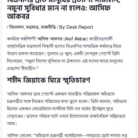
নমুনা সুবিধার মনে না হলেও: আসিফ
আকবর
/
বিনোদন
,
মতামত
,
রাজনীতি
/ By
Desk Report
জনপ্রিয় কণ্ঠশিল্পী
আসিফ আকবর
(
Asif Akbar
) জাতীয়তাবাদী
রাজনৈতিক মতাদর্শে বিশ্বাসী হলেও বিএনপির সাম্প্রতিক কর্মকাণ্ড নিয়ে
উদ্বেগ প্রকাশ করেছেন। বুধবার (৪ জুন) একটি ফেসবুক পোস্টে তিনি
লিখেছেন, “নমুনা বিশেষ সুবিধার না ঠেকলেও এই দলের কাছে মানুষের
প্রত্যাশা সীমাহীন।”
শহীদ জিয়াকে ঘিরে স্মৃতিচারণ
আসিফ আকবর তার পোস্টে একজন ভারতীয় পরিব্রাজক অমিতাভ
চক্রবর্তীর সঙ্গে নিজের পরিচয়ের কথা তুলে ধরেন। তিনি জানান, অমিতাভ
ছিলেন একজন বোহেমিয়ান দার্শনিক যিনি সব ধর্মের তীর্থস্থান ঘুরে
বেড়াতেন। তাদের পরিচয় ঘটে ওয়ান ইলেভেনের রাজনৈতিক অস্থিরতার
সময়।
আসিফ লেখেন, “অমিতাভ চক্রবর্তী বলেছিলেন—সবচেয়ে ছোট দানার বড়