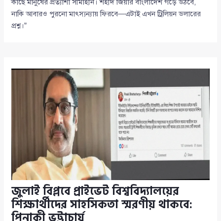
কাছে মানুষের প্রত্যাশা সীমাহীন। শহীদ জিয়ার বাংলাদেশ গড়ে উঠবে,
নাকি আবারও পুরনো মাৎস্যন্যায় ফিরবে—এটাই এখন ট্রিলিয়ন ডলারের
প্রশ্ন।”
জুলাই বিপ্লবে প্রাইভেট বিশ্ববিদ্যালয়ের
শিক্ষার্থীদের সাহসিকতা স্মরণীয় থাকবে:
পিনাকী ভট্টাচার্য