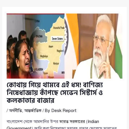
কোথায় গিয়ে থামবে এই ধস! বাণিজ্য
নিষেধাজ্ঞায় কাঁপছে সেভেন সিস্টার্স ও
কলকাতার বাজার
/
অর্থনীতি
,
আন্তর্জাতিক
/ By
Desk Report
বাংলাদেশ থেকে আমদানির উপর
ভারত সরকারের
(
Indian
Government
) জারি করা নিষেধাজ্ঞা ভয়াবহ প্রভাব ফেলেছে ভারতের