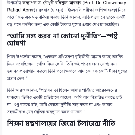
উপদেষ্টা
অধ্যাপক ড. চৌধুরী রফিকুল আবরার
(
Prof. Dr. Chowdhury
Rafiqul Abrar
)। বুধবার (৪ জুন) এইচএসসি পরীক্ষা ও শিক্ষাব্যবস্থা নিয়ে
আয়োজিত এক মতবিনিময় সভায় তিনি জানান, ব্যক্তিগতভাবে তাকে একটি
বড় পদে বদলির জন্য এক কোটি টাকার ঘুষের প্রস্তাব দেওয়া হয়েছিল।
“আমি সহ্য করব না কোনো দুর্নীতি”—স্পষ্ট
ঘোষণা
শিক্ষা উপদেষ্টা বলেন, “একজন প্রথিতযশা বুদ্ধিজীবী আমার কাছে তদবির
নিয়ে এসেছিলেন। খোঁজ নিয়ে দেখি, তিনি ওই পদের জন্য যোগ্য নন।
তদবির প্রত্যাখ্যান করলে তিনি পরোক্ষভাবে আমাকে এক কোটি টাকা ঘুষের
প্রস্তাব দেন।”
তিনি আরও জানান, “প্রস্তাবদাতা ছিলেন আমার পরিচিত আরেকজনের
মাধ্যমে। তিনিও একটি প্রতিষ্ঠানে আছেন। আমি আর বিস্তারিত বলতে চাই
না। শুধু বলতে চাই, আমি কোনো দুর্নীতি সহ্য করব না এবং আমার
সহকর্মীরাও যেন নৈতিক অবস্থানে অটল থাকেন।”
শিক্ষা মন্ত্রণালয়ের জিরো টলারেন্স নীতি