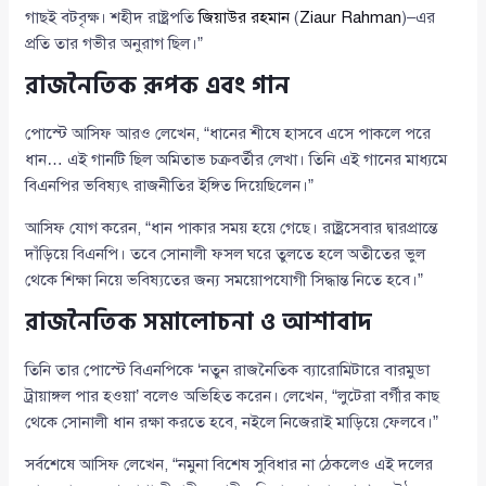
গাছই বটবৃক্ষ। শহীদ রাষ্ট্রপতি
জিয়াউর রহমান
(
Ziaur Rahman
)–এর
প্রতি তার গভীর অনুরাগ ছিল।”
রাজনৈতিক রূপক এবং গান
পোস্টে আসিফ আরও লেখেন, “ধানের শীষে হাসবে এসে পাকলে পরে
ধান… এই গানটি ছিল অমিতাভ চক্রবর্তীর লেখা। তিনি এই গানের মাধ্যমে
বিএনপির ভবিষ্যৎ রাজনীতির ইঙ্গিত দিয়েছিলেন।”
আসিফ যোগ করেন, “ধান পাকার সময় হয়ে গেছে। রাষ্ট্রসেবার দ্বারপ্রান্তে
দাঁড়িয়ে বিএনপি। তবে সোনালী ফসল ঘরে তুলতে হলে অতীতের ভুল
থেকে শিক্ষা নিয়ে ভবিষ্যতের জন্য সময়োপযোগী সিদ্ধান্ত নিতে হবে।”
রাজনৈতিক সমালোচনা ও আশাবাদ
তিনি তার পোস্টে বিএনপিকে ‘নতুন রাজনৈতিক ব্যারোমিটারে বারমুডা
ট্রায়াঙ্গল পার হওয়া’ বলেও অভিহিত করেন। লেখেন, “লুটেরা বর্গীর কাছ
থেকে সোনালী ধান রক্ষা করতে হবে, নইলে নিজেরাই মাড়িয়ে ফেলবে।”
সর্বশেষে আসিফ লেখেন, “নমুনা বিশেষ সুবিধার না ঠেকলেও এই দলের