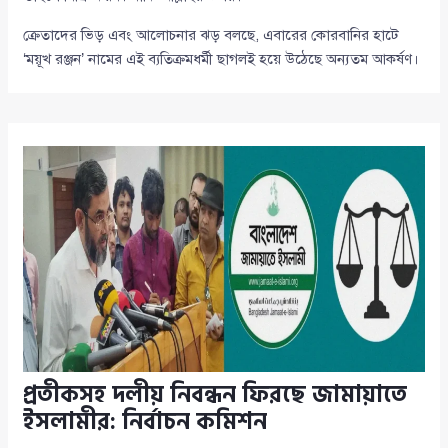
ক্রেতাদের ভিড় এবং আলোচনার ঝড় বলছে, এবারের কোরবানির হাটে
‘ময়ূখ রঞ্জন’ নামের এই ব্যতিক্রমধর্মী ছাগলই হয়ে উঠেছে অন্যতম আকর্ষণ।
প্রতীকসহ দলীয় নিবন্ধন ফিরছে জামায়াতে
ইসলামীর: নির্বাচন কমিশন