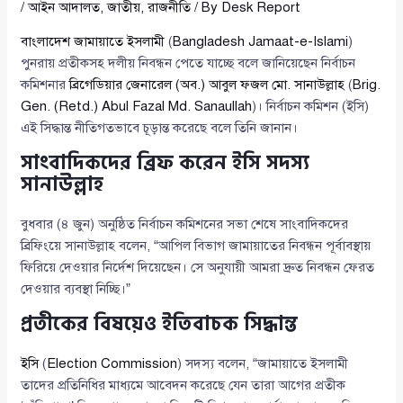
/
আইন আদালত
,
জাতীয়
,
রাজনীতি
/ By
Desk Report
বাংলাদেশ জামায়াতে ইসলামী
(
Bangladesh Jamaat-e-Islami
)
পুনরায় প্রতীকসহ দলীয় নিবন্ধন পেতে যাচ্ছে বলে জানিয়েছেন নির্বাচন
কমিশনার
ব্রিগেডিয়ার জেনারেল (অব.) আবুল ফজল মো. সানাউল্লাহ
(
Brig.
Gen. (Retd.) Abul Fazal Md. Sanaullah
)। নির্বাচন কমিশন (ইসি)
এই সিদ্ধান্ত নীতিগতভাবে চূড়ান্ত করেছে বলে তিনি জানান।
সাংবাদিকদের ব্রিফ করেন ইসি সদস্য
সানাউল্লাহ
বুধবার (৪ জুন) অনুষ্ঠিত নির্বাচন কমিশনের সভা শেষে সাংবাদিকদের
ব্রিফিংয়ে সানাউল্লাহ বলেন, “আপিল বিভাগ জামায়াতের নিবন্ধন পূর্বাবস্থায়
ফিরিয়ে দেওয়ার নির্দেশ দিয়েছেন। সে অনুযায়ী আমরা দ্রুত নিবন্ধন ফেরত
দেওয়ার ব্যবস্থা নিচ্ছি।”
প্রতীকের বিষয়েও ইতিবাচক সিদ্ধান্ত
ইসি
(
Election Commission
) সদস্য বলেন, “জামায়াতে ইসলামী
তাদের প্রতিনিধির মাধ্যমে আবেদন করেছে যেন তারা আগের প্রতীক