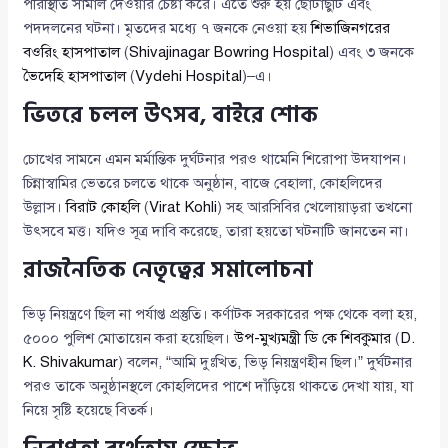
পরিস্থিতি সামাল দেওয়ার চেষ্টা করে। এতে শুরু হয় ছোটাছুটি এবং
পদদলনের ঘটনা। মৃতদের মধ্যে ৭ জনকে নেওয়া হয়
শিভাজিনগরের
বওরিং হাসপাতাল
(
Shivajinagar Bowring Hospital
) এবং ৩ জনকে
ভৈদেহি হাসপাতাল
(
Vydehi Hospital
)–এ।
ভিতরে চলল উৎসব, বাইরে শোক
চোখের সামনে এমন মর্মান্তিক দুর্ঘটনার পরও থামেনি শিরোপা উদযাপন।
চিন্নাস্বামির ভেতরে চলতে থাকে অনুষ্ঠান, বাজে বেহালা, কোহলিদের
উল্লাস।
বিরাট কোহলি
(
Virat Kohli
) সহ আরসিবির খেলোয়াড়রা তখনো
উৎসবে মত্ত। যদিও সূত্র দাবি করেছে, তারা হয়তো ঘটনাটি জানতেন না।
রাজনৈতিক নেতৃত্বের সমালোচনা
ভিড় নিয়ন্ত্রণে ছিল না পর্যাপ্ত প্রস্তুতি। কর্ণাটক সরকারের পক্ষ থেকে বলা হয়,
৫০০০ পুলিশ মোতায়েন করা হয়েছিল।
উপ-মুখ্যমন্ত্রী ডি কে শিবকুমার
(
D.
K. Shivakumar
) বলেন, “আমি দুঃখিত, ভিড় নিয়ন্ত্রণহীন ছিল।” দুর্ঘটনার
পরও তাকে অনুষ্ঠানস্থলে কোহলিদের পাশে দাঁড়িয়ে থাকতে দেখা যায়, যা
নিয়ে সৃষ্টি হয়েছে বিতর্ক।