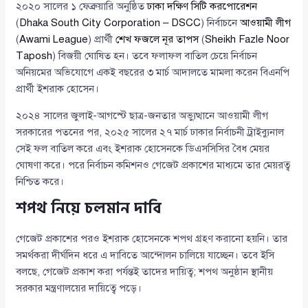
২০২০ সালের ১ ফেব্রুয়ারি অনুষ্ঠিত
ঢাকা দক্ষিণ সিটি করপোরেশন
(
Dhaka South City Corporation – DSCC
) নির্বাচনে
আওয়ামী লীগ
(
Awami League
) প্রার্থী
শেখ ফজলে নূর তাপস
(
Sheikh Fazle Noor
Taposh
) বিজয়ী ঘোষিত হন। তবে ফলাফল বাতিল চেয়ে নির্বাচন
অনিয়মের অভিযোগে একই বছরের ৩ মার্চ আদালতে মামলা করেন বিএনপি
প্রার্থী ইশরাক হোসেন।
২০২৪ সালের জুলাই-আগস্টে ছাত্র-জনতার অভ্যুত্থানে আওয়ামী লীগ
সরকারের পতনের পর, ২০২৫ সালের ২৭ মার্চ ঢাকার নির্বাচনী ট্রাইব্যুনাল
সেই ফল বাতিল করে এবং ইশরাক হোসেনকে ডিএসসিসির বৈধ মেয়র
ঘোষণা করে। পরে নির্বাচন কমিশনও গেজেট প্রকাশের মাধ্যমে তার মেয়রত্ব
নিশ্চিত করে।
শপথ নিয়ে চলমান দাবি
গেজেট প্রকাশের পরও ইশরাক হোসেনকে শপথ গ্রহণ করানো হয়নি। তার
সমর্থকরা দীর্ঘদিন ধরে এ দাবিতে আন্দোলন চালিয়ে যাচ্ছেন। তবে ইসি
বলছে, গেজেট প্রকাশ করা পর্যন্তই তাদের দায়িত্ব; শপথ অনুষ্ঠান স্থানীয়
সরকার মন্ত্রণালয়ের দায়িত্বে পড়ে।