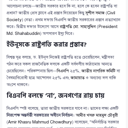
আলোচনা চলছে—জাতীয় সরকার হবে কি না, হলে কে হবেন রাষ্ট্রপতি বা
প্রধান? জাতীয় প্রেস ক্লাবে এই প্রস্তাব দিয়েছেন কিছু
সুশীল সমাজ
(
Civil
Society
) নেতা। প্রথম দফায় বিএনপি জাতীয় সরকারের প্রস্তাব প্রত্যাখ্যান
করে। দ্বিতীয় দফার উদ্যোগ আসে
রাষ্ট্রপতি মো. সাহাবুদ্দিন
(
President
Md. Shahabuddin
) অপসারণ ইস্যু ঘিরে।
ইউনূসকে রাষ্ট্রপতি করার প্রস্তাব?
বিশ্বস্ত সূত্র বলছে, ড. ইউনূস নিজেই রাষ্ট্রপতি হতে চেয়েছিলেন, মন্ত্রীসভা
গঠন করে সকল রাজনৈতিক দলকে একটি সর্বদলীয় কাঠামোয় আনতে
চেয়েছিলেন। পরিকল্পনায় ছিল—
বিএনপি
২৫%,
জাতীয় নাগরিক কমিটি
বা
বৈষম্যবিরোধী ছাত্র আন্দোলন ২৫% এবং
জামায়াত
ও অন্যান্য দল বাকি
অংশে থাকবে।
বিএনপি বলছে ‘না’, জনগণের রায় চায়
বিএনপি স্পষ্ট বলেছে, তারা জাতীয় সরকারে যাবে না। তাদের লক্ষ্য একটি
নিরপেক্ষ অন্তর্বর্তী সরকারের অধীনে নির্বাচন
।
আমীর খসরু মাহমুদ চৌধুরী
(
Amir Khasru Mahmud Chowdhury
) বলেছেন, “অনির্বাচিত সরকার