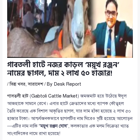
গাবতলী হাটে নজর কাড়ল ‘ময়ূখ রঞ্জন’
নামের ছাগল, দাম ২ লাখ ৫০ হাজার!
/
ভিন্ন খবর
,
সারাদেশ
/ By
Desk Report
গাবতলী হাট
(
Gabtoli Cattle Market
) জমজমাট হয়ে উঠেছে ঈদুল
আজহাকে সামনে রেখে। এবার হাটে ক্রেতাদের মধ্যে ব্যাপক কৌতূহল
তৈরি করেছে এক বিশাল আকৃতির ছাগল, যার দাম হাঁকা হয়েছে ২ লাখ ৫০
হাজার টাকা। আশ্চর্যজনকভাবে ছাগলটির নাম ঘিরেও সৃষ্টি হয়েছে আলোড়ন
—এটির নাম নাকি “
ময়ূখ রঞ্জন ঘোষ
”, কলকাতার এক মলম বিক্রেতা খ্যাত
সাংবাদিকের নামে রাখা হয়েছে!