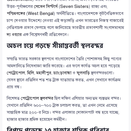
উত্তর-পূর্বাঞ্চলের
সেভেন সিস্টার্স
(
Seven Sisters
) রাজ্য এবং
পশ্চিমবঙ্গের
(
West Bengal
) অর্থনীতিতে। বাংলাদেশকে কূটনৈতিকভাবে
চাপ দেওয়ার উদ্দেশ্যে নেওয়া এই কড়াকড়ি এখন ভারতের নিজস্ব বাজারেই
নেতিবাচক প্রভাব ফেলছে বলে জানিয়েছে ভারতীয় প্রভাবশালী সংবাদমাধ্যম
দ্য ওয়্যার
এক বিশ্লেষণধর্মী প্রতিবেদনে।
অচল হয়ে পড়ছে সীমান্তবর্তী স্থলবন্দর
সম্প্রতি ভারত সরকার স্থলপথে বাংলাদেশের তৈরি পোশাকসহ কিছু পণ্যের
আমদানিতে নিষেধাজ্ঞা জারি করেছে। এর ফলে কার্যত অচল হয়ে পড়েছে
পেট্রোপোল
,
হিলি
,
মহাদীপুর
,
চ্যাংড়াবান্ধা
ও
ফুলবাড়ি
স্থলবন্দরগুলো।
যেসব স্থানে প্রতিদিন শত শত ট্রাক যাতায়াত করত, এখন সেখানে কার্যক্রম
প্রায় বন্ধ।
বিশেষত
পেট্রোপোল স্থলবন্দর
ছিল দক্ষিণ এশিয়ার অন্যতম ব্যস্ততম বন্দর।
যেখানে প্রতিদিন ৬০০–৭০০ ট্রাক চলাচল করত, তা এখন নেমে এসেছে
সাপ্তাহিক মাত্র ২০০-র নিচে। বন্দর এলাকার দোকানপাট বন্ধ হয়ে যাচ্ছে,
হাজার হাজার শ্রমিক হয়েছেন কর্মহীন।
বিপদে পড়েছে ১৫ হাজার শ্রমিক পরিবার