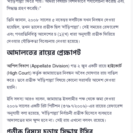
‘দাঁড়িপাল্লা’ ফিরে পায়। আমরা বিষয়টি বিশদভাবে পর্যালোচনা করেছি এবং
সিদ্ধান্ত গ্রহণ করেছি।”
তিনি জানান, ২০০৮ সালের ৫ নভেম্বর দলটিকে যখন নিবন্ধন দেওয়া
হয়েছিল, তখন তাদের প্রতীক ছিল ‘দাঁড়িপাল্লা’। সেই সময়ের রেফারেন্স
এবং গণপ্রতিনিধিত্ব আদেশের চ (১)(খ) ধারা অনুযায়ী প্রতীক ফিরিয়ে
দেওয়ার যৌক্তিকতা বিবেচনায় নেওয়া হয়েছে।
আদালতের রায়ের প্রেক্ষাপট
আপিল বিভাগ
(
Appellate Division
) গত ২ জুন একটি রায়ে
হাইকোর্ট
(
High Court
) কর্তৃক জামায়াতের নিবন্ধন অবৈধ ঘোষণার রায় বাতিল
করে। তবে প্রতীক ‘দাঁড়িপাল্লা’ বিষয়ে কোনো সরাসরি আদেশ দেওয়া
হয়নি।
ইসি সদস্য আরও বলেন, জামায়াত ইসলামীর পক্ষ থেকে জমা দেওয়া
২০০৬ সালের একটি রিট পিটিশন (৩৭৯৭/২০০৬)–এর রায়ের রেফারেন্স
অনুযায়ী বলা হয়েছে, ‘দাঁড়িপাল্লা’ নির্বাচনী প্রতীক হিসেবে ব্যবহারে
আদালতের মান ক্ষুণ্ন হবে না। সেই রায় এখনো বলবৎ রয়েছে।
প্রতীক বিষয়ে চূড়ান্ত সিদ্ধান্ত ইসির