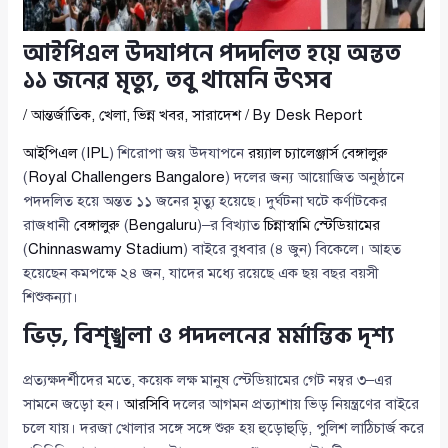
আইপিএল উদযাপনে পদদলিত হয়ে অন্তত
১১ জনের মৃত্যু, তবু থামেনি উৎসব
/
আন্তর্জাতিক
,
খেলা
,
ভিন্ন খবর
,
সারাদেশ
/ By
Desk Report
আইপিএল
(
IPL
) শিরোপা জয় উদযাপনে
রয়্যাল চ্যালেঞ্জার্স বেঙ্গালুরু
(
Royal Challengers Bangalore
) দলের জন্য আয়োজিত অনুষ্ঠানে
পদদলিত হয়ে অন্তত ১১ জনের মৃত্যু হয়েছে। দুর্ঘটনা ঘটে কর্ণাটকের
রাজধানী
বেঙ্গালুরু
(
Bengaluru
)–র বিখ্যাত
চিন্নাস্বামি স্টেডিয়ামের
(
Chinnaswamy Stadium
) বাইরে বুধবার (৪ জুন) বিকেলে। আহত
হয়েছেন কমপক্ষে ২৪ জন, যাদের মধ্যে রয়েছে এক ছয় বছর বয়সী
শিশুকন্যা।
ভিড়, বিশৃঙ্খলা ও পদদলনের মর্মান্তিক দৃশ্য
প্রত্যক্ষদর্শীদের মতে, কয়েক লক্ষ মানুষ স্টেডিয়ামের গেট নম্বর ৩–এর
সামনে জড়ো হন।
আরসিবি
দলের আগমন প্রত্যাশায় ভিড় নিয়ন্ত্রণের বাইরে
চলে যায়। দরজা খোলার সঙ্গে সঙ্গে শুরু হয় হুড়োহুড়ি, পুলিশ লাঠিচার্জ করে