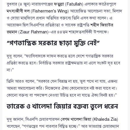
বুধবার (৪ জুন) নারায়ণগঞ্জের
ফতুল্লা
(
Fatullah
) এলাকার কাঠেরপুলে
মৎস্যজীবী দল
(
Fishermen’s Wing
) আয়োজিত আলোচনা সভা, মিলাদ
ও দোয়া মাহফিলে প্রধান অতিথির বক্তব্যে তিনি এসব কথা বলেন। এ
আয়োজন ছিল বিএনপির প্রতিষ্ঠাতা ও সাবেক রাষ্ট্রপতি
শহীদ জিয়াউর
রহমান
(
Ziaur Rahman
)–এর ৪৪তম শাহাদতবার্ষিকী উপলক্ষে।
“গণতান্ত্রিক সরকার ছাড়া মুক্তি নেই”
দুদু বলেন, “ফ্যাসিবাদকে দাফন করতে হলে দেশে গণতান্ত্রিক সরকার
প্রতিষ্ঠা করতে হবে। নির্বাচিত সরকার রাষ্ট্রক্ষমতায় না এলে সংকট দূর হবে
না।”
তিনি আরও বলেন, “সরকার যেন বিভ্রান্ত না হয়, ভুল পথে না যায়, এজন্য
আমরা সমালোচনা করি। নিজেদের ঐক্য কোনোভাবে নষ্ট করা যাবে না।
কোনো বক্তব্য বা পদক্ষেপ নেওয়া উচিত হবে না যাতে ঐক্য বিনষ্ট হয়।”
তারেক ও খালেদা জিয়ার বক্তব্য তুলে ধরেন
দুদু জানান, বিএনপি চেয়ারপারসন
বেগম খালেদা জিয়া
(
Khaleda Zia
)
বলেছেন, “গণতন্ত্রের পথ বারবার বিঘ্নিত হচ্ছে।” আর ভারপ্রাপ্ত চেয়ারম্যান