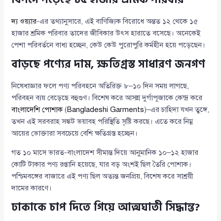
দ্য ওয়্যার
-এর তথ্যানুসারে, এই বাণিজ্যিক বিরোধে অন্তত ১২ থেকে ১৫
হাজার শ্রমিক পরিবার তাদের জীবিকার উৎস হারাতে বসেছে। অনেকেই
পেশা পরিবর্তনে বাধ্য হচ্ছেন, কেউ কেউ পুরোপুরি কর্মহীন হয়ে পড়েছেন।
বাড়ছে পণ্যের দাম, ক্ষতিগ্রস্ত সাধারণ জনগণ
নিষেধাজ্ঞার ফলে পণ্য পরিবহনে অতিরিক্ত ৮–১০ দিন সময় লাগছে,
পরিবহন ব্যয় বেড়েছে বহুগুণ। বিশেষ করে আসন্ন দুর্গাপূজাকে কেন্দ্র করে
বাংলাদেশি পোশাক
(
Bangladeshi Garments
)–এর চাহিদা যখন তুঙ্গে,
তখন এই সরবরাহ সঙ্কট ভয়াবহ পরিস্থিতি সৃষ্টি করছে। এতে করে নিম্ন
আয়ের ভোক্তারা সবচেয়ে বেশি ক্ষতিগ্রস্ত হচ্ছেন।
গত ১০ মাসে ভারত-বাংলাদেশ সীমান্ত দিয়ে আনুমানিক ১০–১২ হাজার
কোটি টাকার পণ্য রপ্তানি হয়েছে, যার বড় অংশই ছিল তৈরি পোশাক।
পশ্চিমবঙ্গের বাজারে এই পণ্য ছিল অত্যন্ত জনপ্রিয়, বিশেষ করে সাশ্রয়ী
দামের কারণে।
ঢাকাকে চাপ দিতে গিয়ে আত্মঘাতী সিদ্ধান্ত?