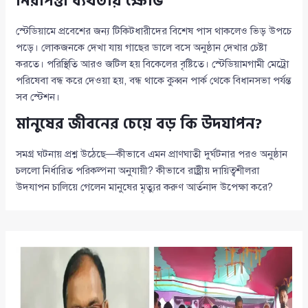
নিরাপত্তা ব্যর্থতায় ক্ষোভ
স্টেডিয়ামে প্রবেশের জন্য টিকিটধারীদের বিশেষ পাস থাকলেও ভিড় উপচে
পড়ে। লোকজনকে দেখা যায় গাছের ডালে বসে অনুষ্ঠান দেখার চেষ্টা
করতে। পরিস্থিতি আরও জটিল হয় বিকেলের বৃষ্টিতে। স্টেডিয়ামগামী মেট্রো
পরিষেবা বন্ধ করে দেওয়া হয়, বন্ধ থাকে কুব্বন পার্ক থেকে বিধানসভা পর্যন্ত
সব স্টেশন।
মানুষের জীবনের চেয়ে বড় কি উদযাপন?
সমগ্র ঘটনায় প্রশ্ন উঠেছে—কীভাবে এমন প্রাণঘাতী দুর্ঘটনার পরও অনুষ্ঠান
চললো নির্ধারিত পরিকল্পনা অনুযায়ী? কীভাবে রাষ্ট্রীয় দায়িত্বশীলরা
উদযাপন চালিয়ে গেলেন মানুষের মৃত্যুর করুণ আর্তনাদ উপেক্ষা করে?