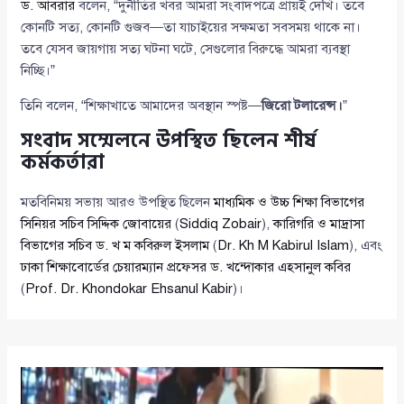
ড. আবরার
বলেন, “দুর্নীতির খবর আমরা সংবাদপত্রে প্রায়ই দেখি। তবে
কোনটি সত্য, কোনটি গুজব—তা যাচাইয়ের সক্ষমতা সবসময় থাকে না।
তবে যেসব জায়গায় সত্য ঘটনা ঘটে, সেগুলোর বিরুদ্ধে আমরা ব্যবস্থা
নিচ্ছি।”
তিনি বলেন, “শিক্ষাখাতে আমাদের অবস্থান স্পষ্ট—
জিরো টলারেন্স।
”
সংবাদ সম্মেলনে উপস্থিত ছিলেন শীর্ষ
কর্মকর্তারা
মতবিনিময় সভায় আরও উপস্থিত ছিলেন
মাধ্যমিক ও উচ্চ শিক্ষা বিভাগের
সিনিয়র সচিব সিদ্দিক জোবায়ের
(
Siddiq Zobair
),
কারিগরি ও মাদ্রাসা
বিভাগের সচিব ড. খ ম কবিরুল ইসলাম
(
Dr. Kh M Kabirul Islam
), এবং
ঢাকা শিক্ষাবোর্ডের চেয়ারম্যান প্রফেসর ড. খন্দোকার এহসানুল কবির
(
Prof. Dr. Khondokar Ehsanul Kabir
)।