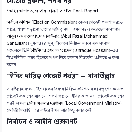
গেজেট প্রকাশ, শপথ নয়
/
আইন আদালত
,
জাতীয়
,
রাজনীতি
/ By
Desk Report
নির্বাচন কমিশন
(
Election Commission
) কেবল গেজেট প্রকাশ করতে
পারে, শপথ পড়ানো তাদের দায়িত্ব নয়—এমন মন্তব্য করেছেন কমিশনার
আবুল ফজল মোহাম্মদ সানাউল্লাহ
(
Abul Fazal Mohammad
Sanaullah
)। বুধবার (৪ জুন) বিকেলে নির্বাচন ভবনে এক সংবাদ
সম্মেলনে তিনি
ইঞ্জিনিয়ার ইশরাক হোসেন
(
Ishraque Hossain
)–এর
ডিএসসিসির মেয়র হিসেবে শপথ নিয়ে চলমান বিতর্কের প্রেক্ষিতে এ কথা
বলেন।
“ইসির দায়িত্ব গেজেট পর্যন্ত” — সানাউল্লাহ
সানাউল্লাহ বলেন, “ইশরাকের বিষয়ে নির্বাচন কমিশনের দায়িত্ব শেষ হয়েছে
গেজেট প্রকাশের মাধ্যমে। শপথ পড়ানো ইসির কাজ নয়। গেজেট প্রকাশের
পরই আমরা
স্থানীয় সরকার মন্ত্রণালয়
(
Local Government Ministry
)–
কে চিঠি দিয়েছি। এর বাইরে ইসির আর কিছু বলার নেই।”
নির্বাচন ও আইনি প্রেক্ষাপট