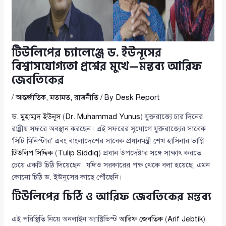
টিউলিপের চ্যালেঞ্জে ড. ইউনূসের
বিশ্বাসযোগ্যতা প্রশ্নের মুখে—মন্তব্য আরিফ
জেবতিকের
/
আন্তর্জাতিক
,
মতামত
,
রাজনীতি
/ By
Desk Report
ড. মুহাম্মদ ইউনূস
(
Dr. Muhammad Yunus
) যুক্তরাজ্যে চার দিনের
রাষ্ট্রীয় সফরে অবস্থান করছেন। এই সফরের সুযোগে যুক্তরাজ্যের সাবেক
‘সিটি মিনিস্টার’ এবং বাংলাদেশের সাবেক প্রধানমন্ত্রী শেখ হাসিনার ভাগ্নি
টিউলিপ সিদ্দিক
(
Tulip Siddiq
) প্রধান উপদেষ্টার সঙ্গে সাক্ষাৎ করতে
চেয়ে একটি চিঠি দিয়েছেন। যদিও সরকারের পক্ষ থেকে বলা হয়েছে, এমন
কোনো চিঠি ড. ইউনূসের কাছে পৌঁছেনি।
টিউলিপের চিঠি ও আরিফ জেবতিকের মন্তব্য
এই পরিস্থিতি নিয়ে অনলাইন অ্যাক্টিভিস্ট
আরিফ জেবতিক
(
Arif Jebtik
)