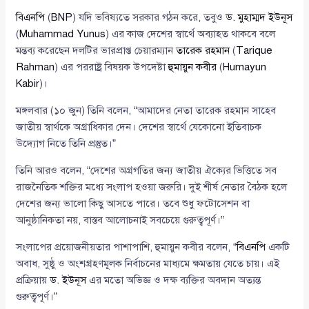
বিএনপি
(
BNP
) যদি ভবিষ্যতে সরকার গঠন করে, তবুও
ড. মুহাম্মদ ইউনূস
(
Muhammad Yunus
) এর কাজ দেশের স্বার্থে অব্যাহত থাকবে বলে
মন্তব্য করেছেন দলটির ভারপ্রাপ্ত চেয়ারম্যান
তারেক রহমান
(
Tarique
Rahman
) এর পররাষ্ট্র বিষয়ক উপদেষ্টা
হুমায়ুন কবীর
(
Humayun
Kabir
)।
মঙ্গলবার (১০ জুন) তিনি বলেন, “আমাদের নেতা তারেক রহমান সাহেব
জাতীয় স্বার্থকে অগ্রাধিকার দেন। দেশের স্বার্থে যেকোনো ইতিবাচক
উদ্যোগ নিতে তিনি প্রস্তুত।”
তিনি আরও বলেন, “দেশের অগ্রগতির জন্য জাতীয় ঐক্যের ভিত্তিতে সব
রাজনৈতিক শক্তির মধ্যে সংলাপ হওয়া জরুরি। দুই শীর্ষ নেতার বৈঠক হলে
দেশের জন্য ভালো কিছু আসতে পারে। তবে শুধু ফটোসেশন বা
আনুষ্ঠানিকতা নয়, বাস্তব আলোচনাই সবচেয়ে গুরুত্বপূর্ণ।”
সংলাপের প্রয়োজনীয়তার পাশাপাশি, হুমায়ুন কবীর বলেন, “
বিএনপি
একটি
অবাধ, সুষ্ঠু ও অংশগ্রহণমূলক নির্বাচনের মাধ্যমে ক্ষমতায় যেতে চায়। এই
প্রক্রিয়ায়
ড. ইউনূস
এর মতো অভিজ্ঞ ও দক্ষ ব্যক্তির অবদান অত্যন্ত
গুরুত্বপূর্ণ।”