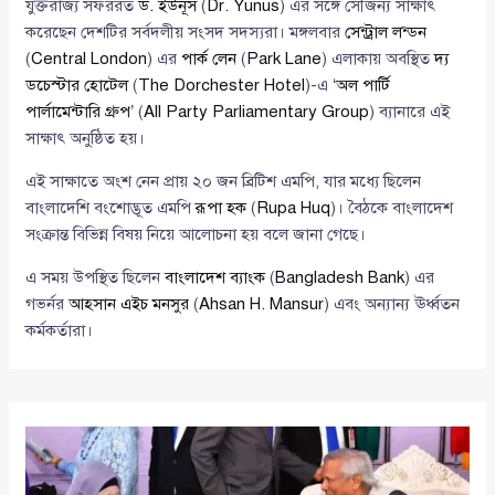
যুক্তরাজ্য সফররত
ড. ইউনূস
(
Dr. Yunus
) এর সঙ্গে সৌজন্য সাক্ষাৎ
করেছেন দেশটির সর্বদলীয় সংসদ সদস্যরা। মঙ্গলবার
সেন্ট্রাল লন্ডন
(
Central London
) এর
পার্ক লেন
(
Park Lane
) এলাকায় অবস্থিত
দ্য
ডচেস্টার হোটেল
(
The Dorchester Hotel
)-এ ‘
অল পার্টি
পার্লামেন্টারি গ্রুপ
’ (
All Party Parliamentary Group
) ব্যানারে এই
সাক্ষাৎ অনুষ্ঠিত হয়।
এই সাক্ষাতে অংশ নেন প্রায় ২০ জন ব্রিটিশ এমপি, যার মধ্যে ছিলেন
বাংলাদেশি বংশোদ্ভূত এমপি
রূপা হক
(
Rupa Huq
)। বৈঠকে বাংলাদেশ
সংক্রান্ত বিভিন্ন বিষয় নিয়ে আলোচনা হয় বলে জানা গেছে।
এ সময় উপস্থিত ছিলেন
বাংলাদেশ ব্যাংক
(
Bangladesh Bank
) এর
গভর্নর
আহসান এইচ মনসুর
(
Ahsan H. Mansur
) এবং অন্যান্য ঊর্ধ্বতন
কর্মকর্তারা।