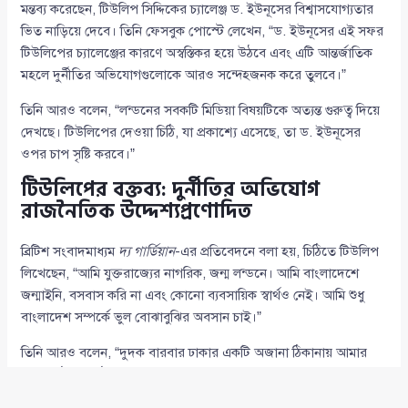
মন্তব্য করেছেন, টিউলিপ সিদ্দিকের চ্যালেঞ্জ ড. ইউনূসের বিশ্বাসযোগ্যতার
ভিত নাড়িয়ে দেবে। তিনি ফেসবুক পোস্টে লেখেন, “ড. ইউনূসের এই সফর
টিউলিপের চ্যালেঞ্জের কারণে অস্বস্তিকর হয়ে উঠবে এবং এটি আন্তর্জাতিক
মহলে দুর্নীতির অভিযোগগুলোকে আরও সন্দেহজনক করে তুলবে।”
তিনি আরও বলেন, “লন্ডনের সবকটি মিডিয়া বিষয়টিকে অত্যন্ত গুরুত্ব দিয়ে
দেখছে। টিউলিপের দেওয়া চিঠি, যা প্রকাশ্যে এসেছে, তা ড. ইউনূসের
ওপর চাপ সৃষ্টি করবে।”
টিউলিপের বক্তব্য: দুর্নীতির অভিযোগ
রাজনৈতিক উদ্দেশ্যপ্রণোদিত
ব্রিটিশ সংবাদমাধ্যম
দ্য গার্ডিয়ান
-এর প্রতিবেদনে বলা হয়, চিঠিতে টিউলিপ
লিখেছেন, “আমি যুক্তরাজ্যের নাগরিক, জন্ম লন্ডনে। আমি বাংলাদেশে
জন্মাইনি, বসবাস করি না এবং কোনো ব্যবসায়িক স্বার্থও নেই। আমি শুধু
বাংলাদেশ সম্পর্কে ভুল বোঝাবুঝির অবসান চাই।”
তিনি আরও বলেন, “দুদক বারবার ঢাকার একটি অজানা ঠিকানায় আমার
নামে চিঠিপত্র পাঠাচ্ছে, অথচ আমার আইনজীবীদের সঙ্গে কোনো
যোগাযোগ করছে না। এর প্রতিটি পদক্ষেপ গণমাধ্যমে ফাঁস করা হচ্ছে।