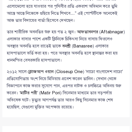
এলোমেলো হয়ে যাওয়ার পর পৃথিবীর প্রতি একরাশ অভিমান করে তুমি
আস্তে আস্তে নিজেকে গুছিয়ে নিতে শিখবে…” এই পোস্টটিকে অনেকেই
আজ তার বিদায়ের বার্তা হিসেবে দেখছেন।
তার শারীরিক অবনতির শুরু হয় গত ২ জুন।
আফতাবনগর
(
Aftabnagar
)
এলাকার বাসার পাশে একটি ক্লিনিকে চিকিৎসা নিয়ে বাসায় ফিরলেও
অবস্থার অবনতি হলে রাতেই তাকে
বনশ্রী
(
Banasree
) এলাকার
হাসপাতালে ভর্তি করা হয়। পরে অবস্থার অবনতি হলে স্থানান্তর করা হয়
ধানমন্ডির বেসরকারি হাসপাতালে।
২০১২ সালে
ক্লোজআপ ওয়ান
(
Closeup One
) ‘নাচো বাংলাদেশ নাচো’
প্রতিযোগিতায় অংশ নিয়ে মিডিয়ায় প্রবেশ করেন তানিন। সেখান থেকে
বিজ্ঞাপনে কাজ করার সুযোগ পান, এরপর নাটক ও চলচ্চিত্রে অভিনয় শুরু
করেন। ‘
মাটির পরী
’ (
Matir Pori
) সিনেমার মাধ্যমে তার বড়পর্দায়
অভিষেক ঘটে। মৃত্যুর আগপর্যন্ত তার আরও কিছু সিনেমার কাজ শেষ
হয়েছিল, যেগুলো মুক্তির অপেক্ষায় রয়েছে।