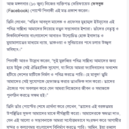
আজ মঙ্গলবার (১০ জুন) নিজের ব্যক্তিগত ভেরিফায়েড
ফেসবুক
(
Facebook
) পোস্টে পিনাকী এই মত প্রকাশ করেন।
তিনি লেখেন, “খতিব আবদুল মালেক ও প্রফেসর মুহাম্মদ ইউনূসের এই
পবিত্র সান্নিধ্য আমাদের দিয়েছে নতুন সম্ভাবনার ইশারা। তাঁদের নেতৃত্ব ও
দিকনির্দেশনায় বাংলাদেশে আবারও উন্মোচিত হোক ইবাদাত ও
মুয়ামালাতের মাধ্যমে ন্যায়, তাকওয়া ও সুবিচারের পথে চলার উজ্জ্বল
ভবিষ্যৎ।”
পিনাকী আরও উল্লেখ করেন, “দুই মুরুব্বির পবিত্র সান্নিধ্য আমাদের জন্য
হয়ে উঠুক সেই ঐতিহাসিক সুযোগ, যা দিয়ে আমরা ফ্যাসিবাদের অবশেষ
হটিয়ে দেশের মাটিকে নির্মল ও পবিত্র করতে পারি। হে মাবুদ! তুমি
আমাদের সেই সুযোগকে হেফাজত করার তাওফিক দান করো। তাদের
ঐক্যের পথ অবলম্বন করে যেন আমরা নিজেদের জীবন ও সমাজকে
পুনর্গঠন করতে সক্ষম হই।”
তিনি তাঁর পোস্টের শেষে প্রার্থনা করে লেখেন, “তাদের এই বরকতময়
উপস্থিতির সুফল আমাদের মাঝে দীর্ঘস্থায়ী করো। আমাদেরকে ক্ষমতা দাও,
যেন এই আলো ও সম্ভাবনাকে আমরা সর্বোত্তমভাবে সংরক্ষণ করে আগামীর
সুন্দর ও কল্যাণময় বাংলাদেশ বিনির্মাণ করতে পারি। আমিন, ইয়া রব্বাল