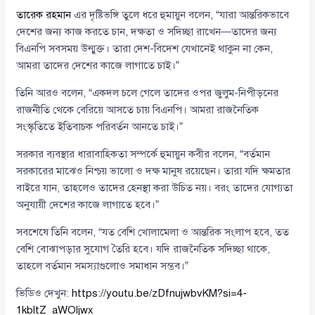
তারেক রহমান
এর দৃষ্টিভঙ্গি তুলে ধরে হুমায়ুন বলেন, “যারা আন্তরিকভাবে
দেশের জন্য কাজ করতে চান, দক্ষতা ও সদিচ্ছা রাখেন—তাদের জন্য
বিএনপি সবসময় উন্মুক্ত। তারা দেশ-বিদেশ যেখানেই থাকুন না কেন,
আমরা তাদের দেশের কাজে লাগাতে চাই।”
তিনি আরও বলেন, “একদল চলে গেলে তাদের ওপর জুলুম-নিপীড়নের
রাজনীতি থেকে বেরিয়ে আসতে চায় বিএনপি। আমরা রাজনৈতিক
সংস্কৃতিতে ইতিবাচক পরিবর্তন আনতে চাই।”
সরকার ব্যবস্থার ধারাবাহিকতা সম্পর্কে হুমায়ুন কবীর বলেন, “বর্তমান
সরকারের মাঝেও নিশ্চয় ভালো ও দক্ষ মানুষ রয়েছেন। তারা যদি ক্ষমতার
বাইরে যান, তাহলেও তাদের হেনস্থা করা উচিত নয়। বরং তাদের যোগ্যতা
অনুযায়ী দেশের কাজে লাগাতে হবে।”
সবশেষে তিনি বলেন, “যত বেশি খোলামেলা ও আন্তরিক সংলাপ হবে, তত
বেশি বোঝাপড়ার সুযোগ তৈরি হবে। যদি রাজনৈতিক সদিচ্ছা থাকে,
তাহলে বর্তমান সমস্যাগুলোও সমাধান সম্ভব।”
ভিডিও দেখুন:
https://youtu.be/zDfnujwbvKM?si=4-
1kbltZ_aWOljwx