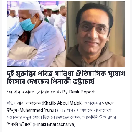
দুই মুরুব্বির পবিত্র সান্নিধ্য ঐতিহাসিক সুযোগ
হিসেবে দেখছেন পিনাকী ভট্টাচার্য
/
জাতীয়
,
মতামত
,
সোস্যাল পোষ্ট
/ By
Desk Report
খতিব
আবদুল মালেক
(
Khatib Abdul Malek
) ও প্রফেসর
মুহাম্মদ
ইউনূস
(
Muhammad Yunus
)–এর পবিত্র সান্নিধ্যকে বাংলাদেশে
সম্ভাবনার নতুন ইশারা হিসেবে দেখছেন লেখক, অ্যাকটিভিস্ট ও ব্লগার
পিনাকী ভট্টাচার্য
(
Pinaki Bhattacharya
)।