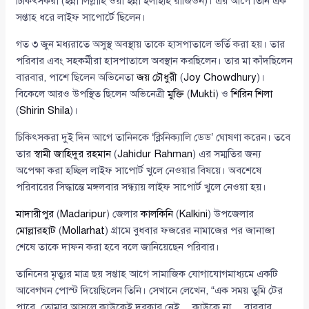
চিকিৎসকরা (ইন্না লিল্লাহি ওয়া ইন্না ইলাইহি রাজিউন)। এর আগে তিনি এক
সপ্তাহ ধরে লাইফ সাপোর্টে ছিলেন।
গত ৩ জুন মধ্যরাতে অসুস্থ অবস্থায় তাকে হাসপাতালে ভর্তি করা হয়। তার
পরিবার এবং সহকর্মীরা হাসপাতালে অবস্থান করছিলেন। তার মা কাঁদছিলেন
বারবার, পাশে ছিলেন অভিনেতা
জয় চৌধুরী
(
Joy Chowdhury
)।
বিকেলে আরও উপস্থিত ছিলেন অভিনেত্রী
মুক্তি
(
Mukti
) ও
শিরিন শিলা
(
Shirin Shila
)।
চিকিৎসকরা দুই দিন আগে তানিনকে ‘ক্লিনিক্যালি ডেড’ ঘোষণা করেন। তবে
তার
স্বামী জাহিদুর রহমান
(
Jahidur Rahman
) এর সম্মতির জন্য
অপেক্ষা করা হচ্ছিল লাইফ সাপোর্ট খুলে নেওয়ার বিষয়ে। অবশেষে
পরিবারের সিদ্ধান্তে মঙ্গলবার সন্ধ্যায় লাইফ সাপোর্ট খুলে নেওয়া হয়।
মাদারীপুর
(
Madaripur
) জেলার
কালকিনি
(
Kalkini
) উপজেলার
মোল্লারহাট
(
Mollarhat
) গ্রামে বুধবার ফজরের নামাজের পর জানাজা
শেষে তাকে দাফন করা হবে বলে জানিয়েছেন পরিবার।
তানিনের মৃত্যুর মাত্র ছয় সপ্তাহ আগে সামাজিক যোগাযোগমাধ্যমে একটি
আবেগঘন পোস্ট দিয়েছিলেন তিনি। সেখানে লেখেন, “এক সময় তুমি টের
পাবে, তোমার আসলে কাউকেই দরকার নেই… কাউকে না… বারবার