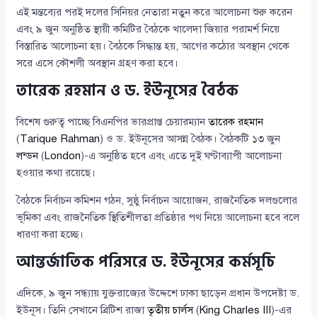
এই মন্তব্যের পরই দলের সিনিয়র নেতারা নতুন করে আলোচনা শুরু করেন
এবং ৯ জুন অনুষ্ঠিত স্থায়ী কমিটির বৈঠকে খালেদা জিয়ার পরামর্শ নিয়ে
বিস্তারিত আলোচনা হয়। বৈঠকে সিদ্ধান্ত হয়, আগের কঠোর অবস্থান থেকে
সরে এসে কৌশলী অবস্থান গ্রহণ করা হবে।
তারেক রহমান ও ড. ইউনূসের বৈঠক
বিশেষ গুরুত্ব পাচ্ছে বিএনপির ভারপ্রাপ্ত চেয়ারম্যান
তারেক রহমান
(
Tarique Rahman
) ও ড. ইউনূসের আসন্ন বৈঠক। বৈঠকটি ১৩ জুন
লন্ডন
(
London
)-এ অনুষ্ঠিত হবে এবং এতে দুই ঘণ্টাব্যাপী আলোচনা
হওয়ার কথা রয়েছে।
বৈঠকে নির্বাচন কমিশন গঠন, সুষ্ঠু নির্বাচন আয়োজন, রাজনৈতিক দলগুলোর
ভূমিকা এবং রাজনৈতিক স্থিতিশীলতা প্রতিষ্ঠার পথ নিয়ে আলোচনা হবে বলে
ধারণা করা হচ্ছে।
আন্তর্জাতিক পরিসরে ড. ইউনূসের কর্মসূচি
এদিকে, ৯ জুন সন্ধ্যায় যুক্তরাজ্যের উদ্দেশে ঢাকা ছাড়েন প্রধান উপদেষ্টা ড.
ইউনূস। তিনি সেখানে ব্রিটিশ রাজা
তৃতীয় চার্লস
(
King Charles III
)-এর