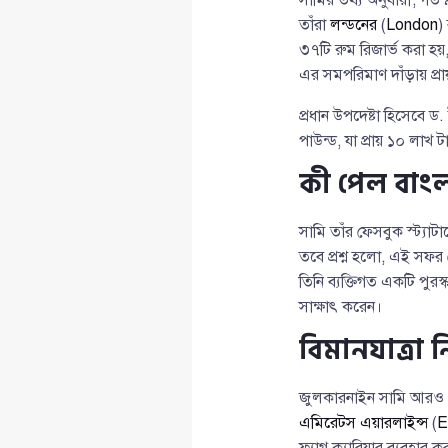
তাঁরা
লন্ডনের
(
London
)
৩৭টি রুম রিজার্ভ করা হয়
এর সমপরিমাণ দাঁড়ায় প্র
প্রধান উপদেষ্টা হিসেবে 
পাউন্ড, যা প্রায় ১০ লাখ 
কী পেল বাং
সামি তাঁর ফেসবুক স্ট্যাট
তবে প্রশ্ন হলো, এই সফর 
তিনি ব্যক্তিগত একটি পুরস্
সাক্ষাৎ করেন।
বিমানযাত্রা নি
জুলকারনাইন সামি আরও প্র
এমিরেটস এয়ারলাইন্স
(
E
ফ্ল্যাগ ক্যারিয়ার ব্যবহার