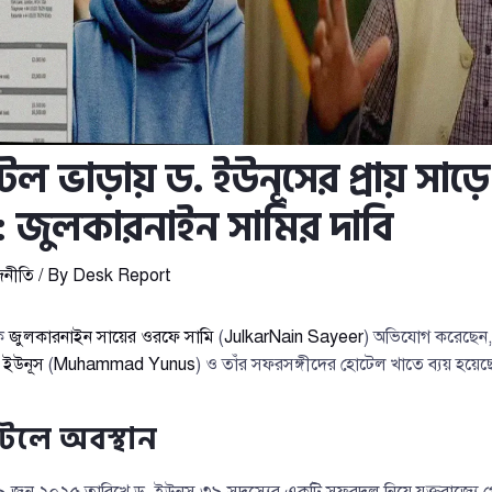
টেল ভাড়ায় ড. ইউনূসের প্রায় সাড়
য়: জুলকারনাইন সামির দাবি
জনীতি
/ By
Desk Report
িক
জুলকারনাইন সায়ের ওরফে সামি
(
JulkarNain Sayeer
) অভিযোগ করেছেন, য
দ ইউনূস
(
Muhammad Yunus
) ও তাঁর সফরসঙ্গীদের হোটেল খাতে ব্যয় হয়েছ
টেলে অবস্থান
 ৯ জুন ২০২৫ তারিখে ড. ইউনূস ৩৯ সদস্যের একটি সফরদল নিয়ে যুক্তরাজ্যে