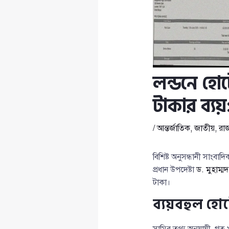
লন্ডনে হো
টাকার ব্য
/
আন্তর্জাতিক
,
জাতীয়
,
রা
বিশিষ্ট অনুসন্ধানী সাংবাদ
প্রধান উপদেষ্টা
ড. মুহাম্ম
টাকা।
ব্যয়বহুল হো
সামির তথ্য অনুযায়ী, গত