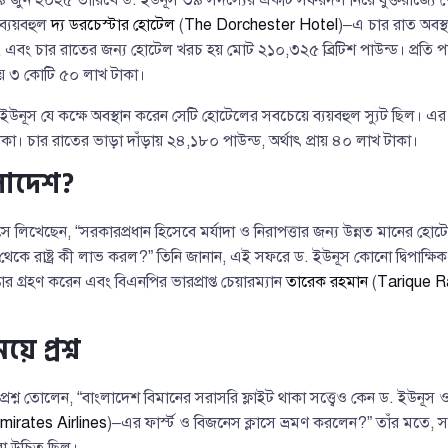
 ব্যয়বহুল
দ্য ডরচেস্টার হোটেল
(
The Dorchester Hotel
)–এ চার রাত অবস
, এবং চার রাতের জন্য হোটেল খরচ হয় মোট ২১০,৩২৫ ব্রিটিশ পাউন্ড। প্রতি প
ায় ৩ কোটি ৫০ লাখ টাকা।
ড. ইউনূস যে কক্ষে অবস্থান করেন সেটি হোটেলের সবচেয়ে ব্যয়বহুল স্যুট ছিল। এ
টাকা। চার রাতের ভাড়া দাঁড়ায় ২৪,১৮০ পাউন্ড, অর্থাৎ প্রায় ৪০ লাখ টাকা।
লাদেশ?
াসে লিখেছেন, “সরকারপ্রধান হিসেবে মর্যাদা ও নিরাপত্তার জন্য উন্নত মানের হো
থেকে রাষ্ট্র কী লাভ করল?” তিনি জানান, এই সফরে ড. ইউনূস কোনো দ্বিপাক্ষি
কার গ্রহণ করেন এবং বিএনপির ভারপ্রাপ্ত চেয়ারম্যান
তারেক রহমান
(
Tarique 
য়ে প্রশ্ন
শ্ন তোলেন, “বাংলাদেশ বিমানের সরাসরি ফ্লাইট থাকা সত্ত্বেও কেন ড. ইউনূস ও
mirates Airlines
)–এর ফার্স্ট ও বিজনেস ক্লাসে ভ্রমণ করলেন?” তাঁর মতে, সরকা
 করা উচিত ছিল।