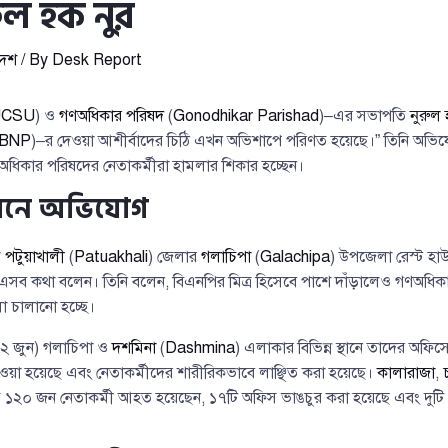
ুল হক নুর
দেশ
/ By
Desk Report
CSU
) ও
গণঅধিকার পরিষদ
(
Gonodhikar Parishad
)–এর সভাপতি
নুরুল 
BNP
)–র দেওয়া আশীর্বাদের চিঠি এখন অভিশাপে পরিণত হয়েছে।” তিনি অভি
গণঅধিকার পরিষদের নেতাকর্মীরা হামলার শিকার হচ্ছেন।
েলনে অভিযোগ
ে
পটুয়াখালী
(
Patuakhali
) জেলার
গলাচিপা
(
Galachipa
) উপজেলা রেস্ট হ
এসব কথা বলেন। তিনি বলেন, বিএনপির মিত্র হিসেবে পাশে দাঁড়ালেও গণঅধিকা
 চালানো হচ্ছে।
(১২ জুন) গলাচিপা ও
দশমিনা
(
Dashmina
) এলাকার বিভিন্ন স্থানে তাদের অফিস
া হয়েছে এবং নেতাকর্মীদের শারীরিকভাবে লাঞ্ছিত করা হয়েছে।
কালারাজা
,
 ১২০ জন নেতাকর্মী আহত হয়েছেন, ১৭টি অফিস ভাঙচুর করা হয়েছে এবং দু