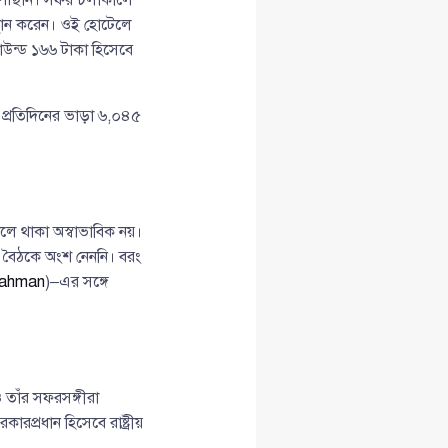
্থান করেন। ওই হোটেলে
াউন্ড ১৬৬ টাকা হিসেবে
র প্রতিদিনের ভাড়া ৬,০৪৫
টেলে থাকা অস্বাভাবিক নয়।
ক বৈঠকে অংশ নেননি। বরং
Rahman
)–এর সঙ্গে
 তাঁর সফরসঙ্গীরা
রপ্রধান হিসেবে রাষ্ট্রীয়