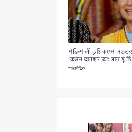
শক্তিশালী ভূমিকম্পে লন্ডভ
কেমন আছেন অং সান সু চি
আন্তর্জাতিক