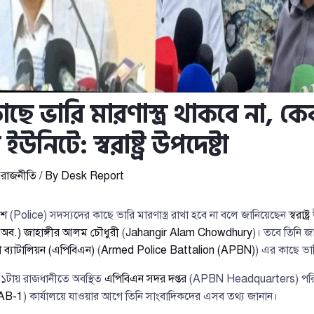
ছে ভারি মারণাস্ত্র থাকবে না, ক
উনিটে: স্বরাষ্ট্র উপদেষ্টা
,
রাজনীতি
/ By
Desk Report
িশ
(Police) সদস্যদের কাছে ভারি মারণাস্ত্র রাখা হবে না বলে জানিয়েছেন
স্বরাষ্ট
(অব.) জাহাঙ্গীর আলম চৌধুরী
(
Jahangir Alam Chowdhury
)। তবে তিনি জ
 ব্যাটালিয়ন (এপিবিএন)
(
Armed Police Battalion (APBN)
) এর কাছে ভারি
১টায় রাজধানীতে অবস্থিত
এপিবিএন সদর দপ্তর
(APBN Headquarters) পরিদর্শন
AB-1
) কার্যালয়ে যাওয়ার আগে তিনি সাংবাদিকদের এসব তথ্য জানান।