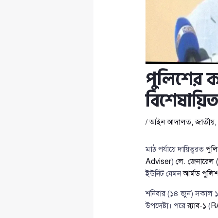
পুলিশের কা
বিশেষায়িত ই
/
আইন আদালত
,
জাতীয়
মাঠ পর্যায়ে দায়িত্বরত
পুল
Adviser
)
লে. জেনারেল 
ইউনিট যেমন
আর্মড পুলিশ
শনিবার (১৪ জুন) সকাল ১
উপদেষ্টা। পরে
র‌্যাব-১
(
R