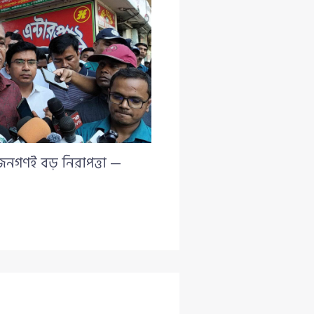
 জনগণই বড় নিরাপত্তা —