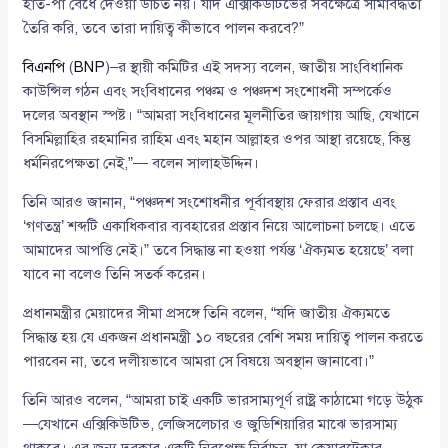
হাত-পা বেঁধে দেওয়া উচিত নয়। যদি এক্সিকিউটিভের সর্বক্ষেত্রে সীমাবদ্ধতা
তৈরি করি, তবে তারা দায়িত্ব কীভাবে পালন করবে?”
বিএনপি
(
BNP
)–র স্থায়ী কমিটির এই সদস্য বলেন, জাতীয় সাংবিধানিক
কাউন্সিল গঠন এবং সংবিধানের পঞ্চম ও পঞ্চদশ সংশোধনী সম্পর্কেও
দলের অবস্থান স্পষ্ট। “আমরা সংবিধানের মূলনীতির জায়গায় আছি, যেখানে
বিসমিল্লাহির রহমানির রাহিম এবং মহান আল্লাহর ওপর আস্থা রয়েছে, কিন্তু
ধর্মনিরপেক্ষতা নেই,”— বলেন সালাহউদ্দিন।
তিনি আরও জানান, “পঞ্চদশ সংশোধনীর পূর্বাবস্থায় ফেরার প্রস্তাব এবং
‘গণতন্ত্র’ শব্দটি একাধিকবার ব্যবহারের প্রস্তাব নিয়ে আলোচনা চলছে। এতে
আমাদের আপত্তি নেই।” তবে সিদ্ধান্ত না হওয়া পর্যন্ত ‘ঐক্যমত হয়েছে’ বলা
যাবে না বলেও তিনি সতর্ক করেন।
প্রধানমন্ত্রীর মেয়াদের সীমা প্রসঙ্গে তিনি বলেন, “যদি জাতীয় ঐক্যমতে
সিদ্ধান্ত হয় যে একজন প্রধানমন্ত্রী ১০ বছরের বেশি সময় দায়িত্ব পালন করতে
পারবেন না, তবে দলীয়ভাবে আমরা সে বিষয়ে অবস্থান জানাবো।”
তিনি আরও বলেন, “আমরা চাই একটি ভারসাম্যপূর্ণ রাষ্ট্র কাঠামো গড়ে উঠুক
—যেখানে এক্সিকিউটিভ, লেজিসলেচার ও জুডিশিয়ারির মাঝে ভারসাম্য