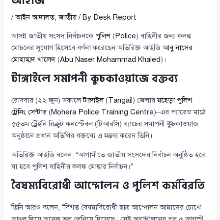
আইজি
/
আইন আদালত
,
জাতীয়
/ By
Desk Report
আসন্ন জাতীয় সংসদ নির্বাচনকে
পুলিশ
(
Police
) বাহিনীর জন্য কলঙ্ক
মোচনের সুযোগ হিসেবে বর্ণনা করেছেন অতিরিক্ত আইজি
আবু নাসের
মোহাম্মদ খালেদ
(
Abu Naser Mohammad Khaled
)।
টাঙ্গাইলে সমাপনী কুচকাওয়াজে বক্তব্য
রোববার (২২ জুন) সকালে
টাঙ্গাইল
(
Tangail
) জেলার
মহেড়া পুলিশ
ট্রেনিং সেন্টার
(
Mohera Police Training Centre
)–এর প্যারেড মাঠে
৫৫তম ট্রেইনি রিক্রুট কনস্টেবল (টিআরসি) ব্যাচের সমাপনী কুচকাওয়াজ
অনুষ্ঠানে প্রধান অতিথির বক্তব্যে এ মন্তব্য করেন তিনি।
অতিরিক্ত আইজি বলেন, “আগামীতে জাতীয় সংসদের নির্বাচন অনুষ্ঠিত হবে,
যা হবে পুলিশ বাহিনীর কলঙ্ক মোছার নির্বাচন।”
বৈষম্যবিরোধী আন্দোলন ও পুলিশ কর্মবিরতি
তিনি আরও বলেন, “বিগত বৈষম্যবিরোধী ছাত্র আন্দোলন আমাদের চোখে
আঙুল দিয়ে অনেক ভুল দেখিয়ে দিয়েছে। সেই আন্দোলনের পর ৫ আগস্ট