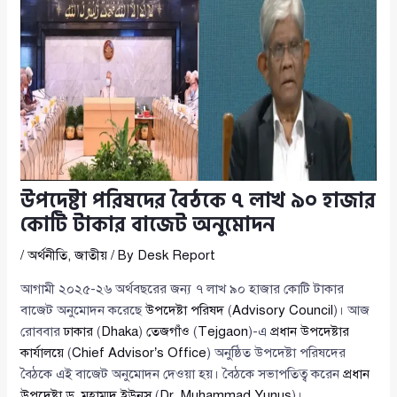
উপদেষ্টা পরিষদের বৈঠকে ৭ লাখ ৯০ হাজার
কোটি টাকার বাজেট অনুমোদন
/
অর্থনীতি
,
জাতীয়
/ By
Desk Report
আগামী ২০২৫-২৬ অর্থবছরের জন্য ৭ লাখ ৯০ হাজার কোটি টাকার
বাজেট অনুমোদন করেছে
উপদেষ্টা পরিষদ
(
Advisory Council
)। আজ
রোববার
ঢাকার
(
Dhaka
)
তেজগাঁও
(
Tejgaon
)-এ
প্রধান উপদেষ্টার
কার্যালয়ে
(
Chief Advisor’s Office
) অনুষ্ঠিত উপদেষ্টা পরিষদের
বৈঠকে এই বাজেট অনুমোদন দেওয়া হয়। বৈঠকে সভাপতিত্ব করেন
প্রধান
উপদেষ্টা ড. মুহাম্মদ ইউনূস
(
Dr. Muhammad Yunus
)।