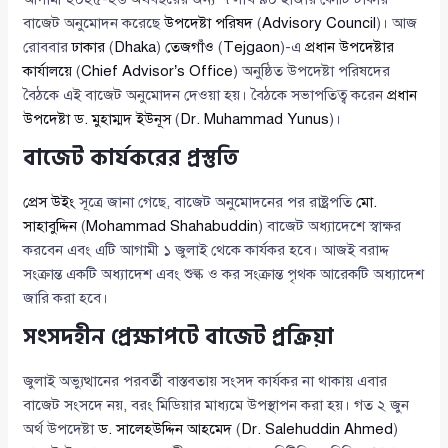
বাজেট অনুমোদন করেছে
উপদেষ্টা পরিষদ
(
Advisory Council
)। আজ
রোববার
ঢাকার
(
Dhaka
)
তেজগাঁও
(
Tejgaon
)-এ
প্রধান উপদেষ্টার
কার্যালয়ে
(
Chief Advisor’s Office
) অনুষ্ঠিত উপদেষ্টা পরিষদের
বৈঠকে এই বাজেট অনুমোদন দেওয়া হয়। বৈঠকে সভাপতিত্ব করেন
প্রধান
উপদেষ্টা ড. মুহাম্মদ ইউনূস
(
Dr. Muhammad Yunus
)।
বাজেট কার্যকরের প্রস্তুতি
প্রেস উইং
সূত্রে জানা গেছে, বাজেট অনুমোদনের পর রাষ্ট্রপতি
মো.
সাহাবুদ্দিন
(
Mohammad Shahabuddin
) বাজেট অধ্যাদেশে স্বাক্ষর
করবেন এবং এটি আগামী ১ জুলাই থেকে কার্যকর হবে। আজই বরাদ্দ
সংক্রান্ত একটি অধ্যাদেশ এবং শুল্ক ও কর সংক্রান্ত পৃথক আরেকটি অধ্যাদেশ
জারি করা হবে।
সংসদহীন প্রেক্ষাপটে বাজেট প্রক্রিয়া
জুলাই অভ্যুত্থানের পরবর্তী বাস্তবতায় সংসদ কার্যকর না থাকায় এবার
বাজেট সংসদে নয়, বরং মিডিয়ার মাধ্যমে উপস্থাপন করা হয়। গত ২ জুন
অর্থ উপদেষ্টা
ড. সালেহউদ্দিন আহমেদ
(
Dr. Salehuddin Ahmed
)