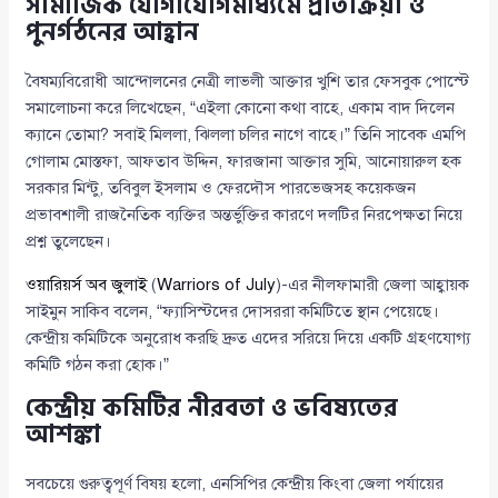
সামাজিক যোগাযোগমাধ্যমে প্রতিক্রিয়া ও
পুনর্গঠনের আহ্বান
বৈষম্যবিরোধী আন্দোলনের নেত্রী লাভলী আক্তার খুশি তার ফেসবুক পোস্টে
সমালোচনা করে লিখেছেন, “এইলা কোনো কথা বাহে, একাম বাদ দিলেন
ক্যানে তোমা? সবাই মিললা, ঝিললা চলির নাগে বাহে।” তিনি সাবেক এমপি
গোলাম মোস্তফা, আফতাব উদ্দিন, ফারজানা আক্তার সুমি, আনোয়ারুল হক
সরকার মিন্টু, তবিবুল ইসলাম ও ফেরদৌস পারভেজসহ কয়েকজন
প্রভাবশালী রাজনৈতিক ব্যক্তির অন্তর্ভুক্তির কারণে দলটির নিরপেক্ষতা নিয়ে
প্রশ্ন তুলেছেন।
ওয়ারিয়র্স অব জুলাই
(
Warriors of July
)-এর নীলফামারী জেলা আহ্বায়ক
সাইমুন সাকিব বলেন, “ফ্যাসিস্টদের দোসররা কমিটিতে স্থান পেয়েছে।
কেন্দ্রীয় কমিটিকে অনুরোধ করছি দ্রুত এদের সরিয়ে দিয়ে একটি গ্রহণযোগ্য
কমিটি গঠন করা হোক।”
কেন্দ্রীয় কমিটির নীরবতা ও ভবিষ্যতের
আশঙ্কা
সবচেয়ে গুরুত্বপূর্ণ বিষয় হলো, এনসিপির কেন্দ্রীয় কিংবা জেলা পর্যায়ের