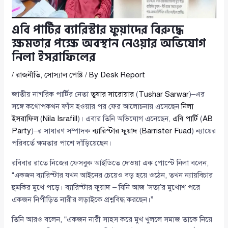
এবি পার্টির ব্যারিস্টার ফুয়াদের বিরুদ্ধে
ক্ষমতার পক্ষে অবস্থান নেওয়ার অভিযোগ
নিলা ইসরাফিলের
/
রাজনীতি
,
সোস্যাল পোষ্ট
/ By
Desk Report
জাতীয় নাগরিক পার্টির নেতা
তুষার সারোয়ার
(
Tushar Sarwar
)–এর
সঙ্গে কথোপকথন ফাঁস হওয়ার পর ফের আলোচনায় এসেছেন
নিলা
ইসরাফিল
(
Nila Israfill
)। এবার তিনি অভিযোগ এনেছেন,
এবি পার্টি
(
AB
Party
)–র সাধারণ সম্পাদক
ব্যারিস্টার ফুয়াদ
(
Barrister Fuad
) ন্যায়ের
পরিবর্তে ক্ষমতার পাশে দাঁড়িয়েছেন।
রবিবার রাতে নিজের ফেসবুক আইডিতে দেওয়া এক পোস্টে নিলা বলেন,
“একজন ব্যারিস্টার যখন আইনের চেয়েও বড় হয়ে ওঠেন, তখন ন্যায়বিচার
হুমকির মুখে পড়ে। ব্যারিস্টার ফুয়াদ – যিনি আজ ‘সত্য’র মুখোশ পরে
একজন নিপীড়িত নারীর লড়াইকে প্রশ্নবিদ্ধ করছেন।”
তিনি আরও বলেন, “একজন নারী সাহস করে মুখ খুললে সমাজ তাকে নিয়ে