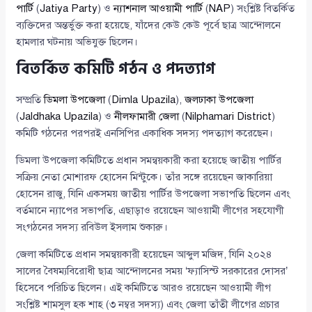
পার্টি
(
Jatiya Party
) ও
ন্যাশনাল আওয়ামী পার্টি
(
NAP
) সংশ্লিষ্ট বিতর্কিত
ব্যক্তিদের অন্তর্ভুক্ত করা হয়েছে, যাঁদের কেউ কেউ পূর্বে ছাত্র আন্দোলনে
হামলার ঘটনায় অভিযুক্ত ছিলেন।
বিতর্কিত কমিটি গঠন ও পদত্যাগ
সম্প্রতি
ডিমলা উপজেলা
(
Dimla Upazila
),
জলঢাকা উপজেলা
(
Jaldhaka Upazila
) ও
নীলফামারী জেলা
(
Nilphamari District
)
কমিটি গঠনের পরপরই এনসিপির একাধিক সদস্য পদত্যাগ করেছেন।
ডিমলা উপজেলা কমিটিতে প্রধান সমন্বয়কারী করা হয়েছে জাতীয় পার্টির
সক্রিয় নেতা মোশারফ হোসেন মিন্টুকে। তাঁর সঙ্গে রয়েছেন জাকারিয়া
হোসেন রাজু, যিনি একসময় জাতীয় পার্টির উপজেলা সভাপতি ছিলেন এবং
বর্তমানে ন্যাপের সভাপতি, এছাড়াও রয়েছেন আওয়ামী লীগের সহযোগী
সংগঠনের সদস্য রবিউল ইসলাম শুকারু।
জেলা কমিটিতে প্রধান সমন্বয়কারী হয়েছেন আব্দুল মজিদ, যিনি ২০২৪
সালের বৈষম্যবিরোধী ছাত্র আন্দোলনের সময় ‘ফ্যাসিস্ট সরকারের দোসর’
হিসেবে পরিচিত ছিলেন। এই কমিটিতে আরও রয়েছেন আওয়ামী লীগ
সংশ্লিষ্ট শামসুল হক শাহ (৩ নম্বর সদস্য) এবং জেলা তাঁতী লীগের প্রচার