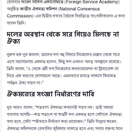
রোববার
ফরেন সার্ভিস একাডেমিতে
(
Foreign Service Academy
)
অনুষ্ঠিত
জাতীয় ঐকমত্য কমিশন
(
National Consensus
Commission
)–এর দ্বিতীয় দফার বৈঠকে বিরতিতে সাংবাদিকদের এ কথা
বলেন তিনি।
দলের অবস্থান থেকে সরে গিয়েও মিলছে না
ঐক্য
নুরুল হক নুর জানান, তাদের দল বহু বিষয়ে নিজেদের প্রস্তাব থেকে সরে
এসে আলোচনায় একমত হলেও, কিছু দল এখনও অনড় অবস্থানে রয়েছে।
তিনি বলেন, “২ থেকে ৩টি দল নিজেদের কনফারমেশন বা ক্লিয়ারেন্স না
নিয়ে এক ধরণের দোলাচলে আছে। এমনভাবে চলতে থাকলে কিয়ামত
পর্যন্তও ঐক্য সম্ভব না।”
ঐকমত্যের সংজ্ঞা নির্ধারণের দাবি
নুর আরও বলেন, “শতভাগ ঐকমত্য কখনোই সম্ভব নয়। তাই আমরা
বারবার বলেছি—কত শতাংশ বা কতটি দল একমত হলে সেটাকে ঐকমত্য
বলা হবে, সেটা স্পষ্টভাবে নির্ধারণ করা প্রয়োজন।” তিনি উল্লেখ করেন,
ঐকমত্য কমিশনকে রেফারির ভূমিকায় থাকতে হবে এবং সবার বক্তব্য শুনে