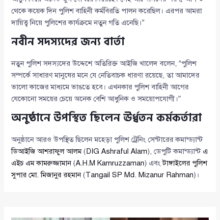
থেকে কয়েক দিন পুলিশ বাহিনী কর্মবিরতি পালন করেছিল। এরপর আমরা
দায়িত্ব নিয়ে পুলিশের কার্যক্রমে নতুন গতি এনেছি।”
নবীন সদস্যদের জন্য বার্তা
নতুন পুলিশ সদস্যদের উদ্দেশে অতিরিক্ত আইজি খালেদ বলেন, “পুলিশ
সম্পর্কে সাধারণ মানুষের মনে যে নেতিবাচক ধারণা রয়েছে, তা আমাদের
ভালো কাজের মাধ্যমে ভাঙতে হবে। এখনকার পুলিশ বাহিনী আগের
যেকোনো সময়ের চেয়ে অনেক বেশি আধুনিক ও সময়োপযোগী।”
অনুষ্ঠানে উপস্থিত ছিলেন ঊর্ধ্বতন কর্মকর্তারা
অনুষ্ঠানে আরও উপস্থিত ছিলেন মহেড়া পুলিশ ট্রেনিং সেন্টারের কমান্ড্যান্ট
ডিআইজি আশরাফুল আলম
(
DIG Ashraful Alam
), ডেপুটি কমান্ড্যান্ট
এ
এইচ এম কামরুজ্জামান
(
A.H.M Kamruzzaman
) এবং
টাঙ্গাইলের পুলিশ
সুপার মো. মিজানুর রহমান
(
Tangail SP Md. Mizanur Rahman
)।