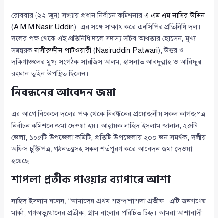
রোববার (২২ জুন) সন্ধ্যায় প্রধান নির্বাচন কমিশনার
এ এম এম নাসির উদ্দিন
(
A M M Nasir Uddin
)–এর সঙ্গে সাক্ষাৎ করে এনসিপির প্রতিনিধি দল।
দলের পক্ষ থেকে এই প্রতিনিধি দলে সদস্য সচিব আখতার হোসেন, মুখ্য
সমন্বয়ক
নাসীরুদ্দীন পাটওয়ারী
(
Nasiruddin Patwari
), উত্তর ও
দক্ষিণাঞ্চলের মুখ্য সংগঠক সারজিস আলম, হাসনাত আবদুল্লাহ ও আরিফুর
রহমান তুহিন উপস্থিত ছিলেন।
নিবন্ধনের আবেদন জমা
এর আগে বিকেলে দলের পক্ষ থেকে নিবন্ধনের প্রয়োজনীয় সকল কাগজপত্র
নির্বাচন কমিশনে জমা দেওয়া হয়। আহ্বায়ক নাহিদ ইসলাম জানান, ২৫টি
জেলা, ১০৫টি উপজেলা কমিটি, প্রতিটি উপজেলায় ২০০ জন সমর্থক, দলীয়
অফিস চুক্তিপত্র, গঠনতন্ত্রসহ সকল শর্তপূরণ করে আবেদন জমা দেওয়া
হয়েছে।
শাপলা প্রতীক পাওয়ার ব্যাপারে আশা
নাহিদ ইসলাম বলেন, “আমাদের প্রথম পছন্দ শাপলা প্রতীক। এটি জনগণের
মার্কা, গণঅভ্যুত্থানের প্রতীক, গ্রাম বাংলার পরিচিত চিহ্ন। আমরা আশাবাদী