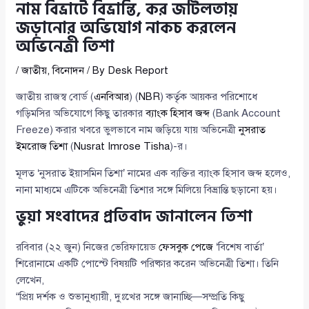
নাম বিভ্রাটে বিভ্রান্তি, কর জটিলতায়
জড়ানোর অভিযোগ নাকচ করলেন
অভিনেত্রী তিশা
/
জাতীয়
,
বিনোদন
/ By
Desk Report
জাতীয় রাজস্ব বোর্ড (
এনবিআর
) (
NBR
) কর্তৃক আয়কর পরিশোধে
গড়িমসির অভিযোগে কিছু তারকার
ব্যাংক হিসাব জব্দ
(Bank Account
Freeze) করার খবরে ভুলভাবে নাম জড়িয়ে যায় অভিনেত্রী
নুসরাত
ইমরোজ তিশা
(
Nusrat Imrose Tisha
)-র।
মূলত ‘নুসরাত ইয়াসমিন তিশা’ নামের এক ব্যক্তির ব্যাংক হিসাব জব্দ হলেও,
নানা মাধ্যমে এটিকে অভিনেত্রী তিশার সঙ্গে মিলিয়ে বিভ্রান্তি ছড়ানো হয়।
ভুয়া সংবাদের প্রতিবাদ জানালেন তিশা
রবিবার (২২ জুন) নিজের ভেরিফায়েড
ফেসবুক পেজে
‘বিশেষ বার্তা’
শিরোনামে একটি পোস্টে বিষয়টি পরিষ্কার করেন অভিনেত্রী তিশা। তিনি
লেখেন,
“প্রিয় দর্শক ও শুভানুধ্যায়ী, দুঃখের সঙ্গে জানাচ্ছি―সম্প্রতি কিছু