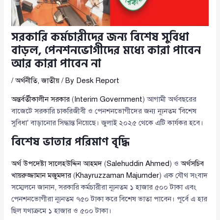
সরকারি কর্মচারীদের জন্য বিশেষ সুবিধা
বাড়ল, পেনশনভোগীদের মধ্যে কারা পাবেন
আর কারা পাবেন না
/
অর্থনীতি
,
জাতীয়
/ By
Desk Report
অন্তর্বর্তীকালীন সরকার
(
Interim Government
) আগামী অর্থবছরের
বাজেটে সরকারি চাকরিজীবী ও পেনশনভোগীদের জন্য ন্যূনতম ‘বিশেষ
সুবিধা’ বাড়ানোর সিদ্ধান্ত নিয়েছে। জুলাই ২০২৫ থেকে এটি কার্যকর হবে।
বিশেষ ভাতার পরিমাণ বৃদ্ধি
অর্থ উপদেষ্টা সালেহউদ্দিন আহমদ
(
Salehuddin Ahmed
) ও
অর্থসচিব
খায়রুজ্জামান মজুমদার
(
Khayruzzaman Majumder
) এক যৌথ সংবাদ
সম্মেলনে জানান, সরকারি কর্মচারীরা ন্যূনতম ১ হাজার ৫০০ টাকা এবং
পেনশনভোগীরা ন্যূনতম ৭৫০ টাকা করে বিশেষ ভাতা পাবেন। পূর্বে এ হার
ছিল যথাক্রমে ১ হাজার ও ৫০০ টাকা।