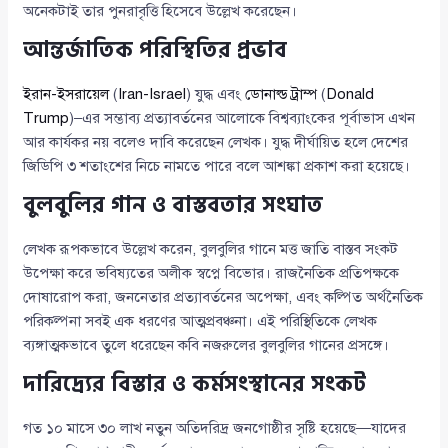
অনেকটাই তার পুনরাবৃত্তি হিসেবে উল্লেখ করেছেন।
আন্তর্জাতিক পরিস্থিতির প্রভাব
ইরান-ইসরায়েল
(
Iran-Israel
) যুদ্ধ এবং
ডোনাল্ড ট্রাম্প
(
Donald
Trump
)–এর সম্ভাব্য প্রত্যাবর্তনের আলোকে বিশ্বব্যাংকের পূর্বাভাস এখন
আর কার্যকর নয় বলেও দাবি করেছেন লেখক। যুদ্ধ দীর্ঘায়িত হলে দেশের
জিডিপি ৩ শতাংশের নিচে নামতে পারে বলে আশঙ্কা প্রকাশ করা হয়েছে।
বুলবুলির গান ও বাস্তবতার সংঘাত
লেখক রূপকভাবে উল্লেখ করেন, বুলবুলির গানে মত্ত জাতি বাস্তব সংকট
উপেক্ষা করে ভবিষ্যতের অলীক স্বপ্নে বিভোর। রাজনৈতিক প্রতিপক্ষকে
দোষারোপ করা, জননেতার প্রত্যাবর্তনের অপেক্ষা, এবং কল্পিত অর্থনৈতিক
পরিকল্পনা সবই এক ধরণের আত্মপ্রবঞ্চনা। এই পরিস্থিতিকে লেখক
ব্যঙ্গাত্মকভাবে তুলে ধরেছেন কবি নজরুলের বুলবুলির গানের প্রসঙ্গে।
দারিদ্র্যের বিস্তার ও কর্মসংস্থানের সংকট
গত ১০ মাসে ৩০ লাখ নতুন অতিদরিদ্র জনগোষ্ঠীর সৃষ্টি হয়েছে—যাদের