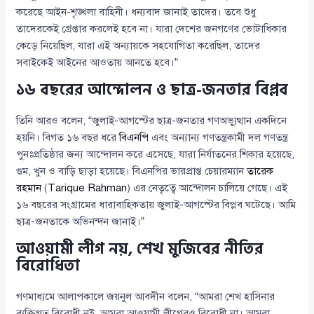
করেছে আইন-শৃঙ্খলা বাহিনী। ধন্যবাদ জানাই তাদের। তবে শুধু
তাদেরকেই গ্রেপ্তার করলেই হবে না। যারা দেশের জনগণের ভোটাধিকার
কেড়ে নিয়েছিল, যারা এই অন্যায়কে সহযোগিতা করেছিল, তাদের
সবাইকেই আইনের আওতায় আনতে হবে।”
১৬ বছরের আন্দোলন ও ছাত্র-জনতার বিপ্লব
তিনি আরও বলেন, “জুলাই-আগস্টের ছাত্র-জনতার গণঅভ্যুত্থান একদিনে
হয়নি। বিগত ১৬ বছর ধরে
বিএনপি
এবং অন্যান্য গণতন্ত্রকামী দল গণতন্ত্র
পুনঃপ্রতিষ্ঠার জন্য আন্দোলন করে এসেছে, যারা নির্যাতনের শিকার হয়েছে,
গুম, খুন ও বাড়ি ছাড়া হয়েছে। বিএনপির ভারপ্রাপ্ত চেয়ারম্যান
তারেক
রহমান
(
Tarique Rahman
) এর নেতৃত্বে আন্দোলন চালিয়ে গেছে। এই
১৬ বছরের সংগ্রামের ধারাবাহিকতায় জুলাই-আগস্টের বিপ্লব ঘটেছে। আমি
ছাত্র-জনতাকে অভিনন্দন জানাই।”
আওয়ামী লীগ নয়, শেখ মুজিবের নীতির
বিরোধিতা
গণমাধ্যমে আলাপকালে জয়নুল আবদীন বলেন, “আমরা শেখ হাসিনার
ব্যক্তিগত বিরোধী নই, আমরা আওয়ামী লীগেরও বিরোধী না। আমরা