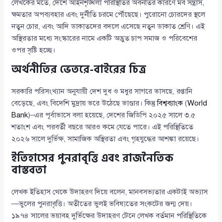
লেখকের মতে, দেশে আইনশৃঙ্খলা পরিস্থিতির অবনতির কারণে মব সন্ত্রাস,
ক্ষমতার অপব্যবহার এবং দুর্নীতি চরমে পৌঁছেছে। পুরোনো চোরদের স্থলে
নতুন চোর, এবং আদি ডাকাতদের বদলে এসেছে নতুন ডাকাত শ্রেণি। এই
অস্থিরতার মধ্যে সংস্কারের নামে একটি অদ্ভুত চাপ সমাজ ও পরিবেশের
ওপর সৃষ্টি হচ্ছে।
অর্থনীতির ভেতরে-বাইরের চিত্র
সরকারি পরিসংখ্যান অনুযায়ী দেশ দুধ ও মধুর সাগরে ভাসছে, রপ্তানি
বেড়েছে, এবং বিদেশি মুদ্রায় ভরে উঠেছে ভাণ্ডার। কিন্তু
বিশ্বব্যাংক
(
World
Bank
)–এর পূর্বাভাসে বলা হয়েছে, দেশের জিডিপি ২০২৫ সালে ৩.৫
শতাংশ এবং পরবর্তী বছরে আরও কমে যেতে পারে। এই পরিস্থিতিতে
২০২৬ সালে দুর্ভিক্ষ, সামাজিক অস্থিরতা এবং গৃহযুদ্ধের আশঙ্কা রয়েছে।
ইতিহাসের পুনরাবৃত্তি এবং রাজনৈতিক
বাস্তবতা
লেখক ইতিহাস থেকে উদাহরণ দিয়ে বলেন, মানবসভ্যতার একটাই অভ্যাস
—ভুলের পুনরাবৃত্তি। অতীতের ভুলই ভবিষ্যতের সংকটের জন্ম দেয়।
১৯৭৪ সালের ভয়াবহ দুর্ভিক্ষের উদাহরণ টেনে লেখক বর্তমান পরিস্থিতিকে