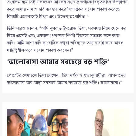
সংবাদমাধ্যম ভিন্ন একজনের আয়কর সংক্রান্ত তথ্যকে বিকৃতভাবে উপস্থাপন
করে আমার নাম ও ছবি ব্যবহার করে বিভ্রান্তিকর সংবাদ প্রকাশ করেছে।
বিষয়টি একেবারেই মিথ্যা এবং উদ্দেশ্যপ্রণোদিত।”
তিনি আরও জানান, “আমি নুসরাত ইমরোজ তিশা, সবসময় নিয়ম মেনে কর
দিয়ে এসেছি এবং একজন পেশাদার শিল্পী হিসেবে সততার সঙ্গে কাজ
করি। আমি আশা করি সাংবাদিক বন্ধুরা ভবিষ্যতে তথ্য যাচাই করে আরও
দায়িত্বশীলভাবে সংবাদ প্রকাশ করবেন।”
‘ভালোবাসা আমার সবচেয়ে বড় শক্তি’
পোস্টের শেষাংশে তিশা লেখেন, “প্রিয় দর্শক ও শুভানুধ্যায়ীরা, আপনাদের
ভালোবাসা আর আস্থা সবসময় আমার সবচেয়ে বড় শক্তি। ভালোবাসা।”