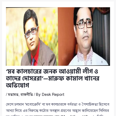
‘মব কালচারের জনক আওয়ামী লীগ ও
তাদের দোসররা’—মারুফ কামাল খানের
অভিযোগ
/
মতামত
,
রাজনীতি
/ By
Desk Report
দেশে চলমান ‘মবোক্রেসি’ বা মব কালচারকে বর্বরতা ও পৈশাচিকতা হিসেবে
আখ্যা দিয়ে এর বিরুদ্ধে কঠোর অবস্থান গ্রহণের আহ্বান জানিয়েছেন সিনিয়র