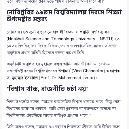
তবে বিশ্ববিদ্যালয়ের চৌহদ্দিতে পঙ্কিল রাজনীতি আনা যাবে না।”
নোবিপ্রবির ১৯তম বিশ্ববিদ্যালয় দিবসে শিক্ষা
উপদেষ্টার মন্তব্য
সোমবার (২৩ জুন) দুপুরে
নোয়াখালী বিজ্ঞান ও প্রযুক্তি বিশ্ববিদ্যালয়
(
Noakhali Science and Technology University – NSTU
)-তে
১৯তম বিশ্ববিদ্যালয় দিবস, রিসার্চ ফেয়ার ও একাডেমিক অ্যাওয়ার্ড প্রদান
অনুষ্ঠানে প্রধান অতিথি হিসেবে বক্তব্য রাখেন তিনি।
অনুষ্ঠানটি অনুষ্ঠিত হয় মুহাম্মদ রুহুল আমিন অডিটোরিয়ামে, যেখানে
সভাপতিত্ব করেন বিশ্ববিদ্যালয়ের
উপাচার্য
(
Vice Chancellor
)
অধ্যাপক
ড. মুহাম্মদ ইসমাইল
(
Prof. Dr. Muhammad Ismail
)।
‘বিশ্বাস থাক, রাজনীতি চর্চা নয়’
শিক্ষা উপদেষ্টা বলেন, “আমার রাজনৈতিক বিশ্বাস থাকতে পারে, কিন্তু সেটা
বিশ্বাসের জায়গায় থাকবে। আমি সেটা ক্লাসরুম বা ক্যাম্পাসে আনবো না।
বিশ্ববিদ্যালয় চৌহদ্দিতে আমার দায়িত্বই প্রাধান্য পাবে।”
তিনি আরও বলেন, “আমার ৪০ বছরের শিক্ষকতা জীবনে আমি নীতির সঙ্গে