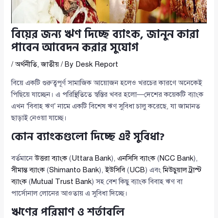
বিয়ের জন্য ঋণ দিচ্ছে ব্যাংক, জানুন কারা
পাবেন আবেদন করার সুযোগ
/
অর্থনীতি
,
জাতীয়
/ By
Desk Report
বিয়ে একটি গুরুত্বপূর্ণ সামাজিক আয়োজন হলেও খরচের কারণে অনেকেই
পিছিয়ে যাচ্ছেন। এ পরিস্থিতিতে স্বস্তির খবর হলো—দেশের কয়েকটি ব্যাংক
এখন ‘বিবাহ ঋণ’ নামে একটি বিশেষ ঋণ সুবিধা চালু করেছে, যা জামানত
ছাড়াই নেওয়া যাচ্ছে।
কোন ব্যাংকগুলো দিচ্ছে এই সুবিধা?
বর্তমানে
উত্তরা ব্যাংক
(
Uttara Bank
),
এনসিসি ব্যাংক
(
NCC Bank
),
সীমান্ত ব্যাংক
(
Shimanto Bank
),
ইউসিবি
(
UCB
) এবং
মিউচুয়াল ট্রাস্ট
ব্যাংক
(
Mutual Trust Bank
) সহ বেশ কিছু ব্যাংক বিবাহ ঋণ বা
পার্সোনাল লোনের আওতায় এ সুবিধা দিচ্ছে।
ঋণের পরিমাণ ও শর্তাবলি