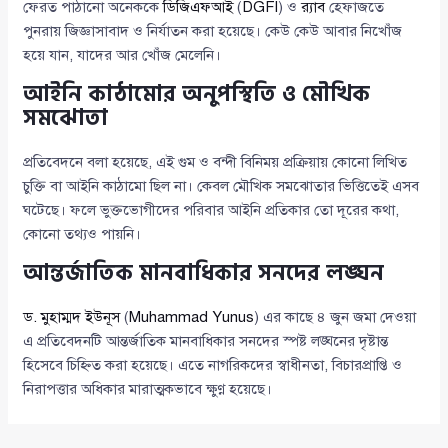
ফেরত পাঠানো অনেককে
ডিজিএফআই
(
DGFI
) ও
র‍্যাব
হেফাজতে
পুনরায় জিজ্ঞাসাবাদ ও নির্যাতন করা হয়েছে। কেউ কেউ আবার নিখোঁজ
হয়ে যান, যাদের আর খোঁজ মেলেনি।
আইনি কাঠামোর অনুপস্থিতি ও মৌখিক
সমঝোতা
প্রতিবেদনে বলা হয়েছে, এই গুম ও বন্দী বিনিময় প্রক্রিয়ায় কোনো লিখিত
চুক্তি বা আইনি কাঠামো ছিল না। কেবল মৌখিক সমঝোতার ভিত্তিতেই এসব
ঘটেছে। ফলে ভুক্তভোগীদের পরিবার আইনি প্রতিকার তো দূরের কথা,
কোনো তথ্যও পায়নি।
আন্তর্জাতিক মানবাধিকার সনদের লঙ্ঘন
ড. মুহাম্মদ ইউনূস
(
Muhammad Yunus
) এর কাছে ৪ জুন জমা দেওয়া
এ প্রতিবেদনটি আন্তর্জাতিক মানবাধিকার সনদের স্পষ্ট লঙ্ঘনের দৃষ্টান্ত
হিসেবে চিহ্নিত করা হয়েছে। এতে নাগরিকদের স্বাধীনতা, বিচারপ্রাপ্তি ও
নিরাপত্তার অধিকার মারাত্মকভাবে ক্ষুণ্ণ হয়েছে।