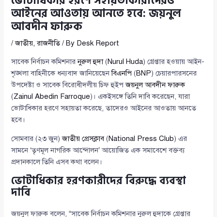
ভোটাধিকার হরণে সহায়তাকারীদেরও
আইনের আওতায় আনতে হবে: জয়নুল
আবদীন ফারুক
/
জাতীয়
,
রাজনীতি
/ By
Desk Report
সাবেক নির্বাচন কমিশনার
নুরুল হুদা
(
Nurul Huda
) গ্রেপ্তার হওয়ায় আইন-
শৃঙ্খলা বাহিনীকে ধন্যবাদ জানিয়েছেন
বিএনপি
(
BNP
) চেয়ারপারসনের
উপদেষ্টা ও সাবেক বিরোধীদলীয় চিফ হুইপ
জয়নুল আবদীন ফারুক
(
Zainul Abedin Farroque
)। একইসঙ্গে তিনি দাবি করেছেন, যারা
ভোটাধিকার হরণে সহায়তা করেছে, তাদেরও আইনের আওতায় আনতে
হবে।
সোমবার (২৩ জুন)
জাতীয় প্রেসক্লাব
(
National Press Club
) এর
সামনে ‘তৃণমূল নাগরিক আন্দোলন’ আয়োজিত এক সমাবেশে বক্তব্য
প্রদানকালে তিনি এসব কথা বলেন।
ভোটাধিকার হরণকারীদের বিরুদ্ধে ব্যবস্থা
দাবি
জয়নুল ফারুক বলেন, “সাবেক নির্বাচন কমিশনার নুরুল হুদাকে গ্রেপ্তার