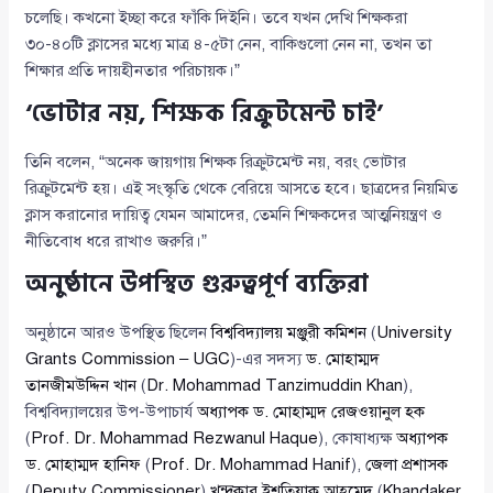
চলেছি। কখনো ইচ্ছা করে ফাঁকি দিইনি। তবে যখন দেখি শিক্ষকরা
৩০-৪০টি ক্লাসের মধ্যে মাত্র ৪-৫টা নেন, বাকিগুলো নেন না, তখন তা
শিক্ষার প্রতি দায়হীনতার পরিচায়ক।”
‘ভোটার নয়, শিক্ষক রিক্রুটমেন্ট চাই’
তিনি বলেন, “অনেক জায়গায় শিক্ষক রিক্রুটমেন্ট নয়, বরং ভোটার
রিক্রুটমেন্ট হয়। এই সংস্কৃতি থেকে বেরিয়ে আসতে হবে। ছাত্রদের নিয়মিত
ক্লাস করানোর দায়িত্ব যেমন আমাদের, তেমনি শিক্ষকদের আত্মনিয়ন্ত্রণ ও
নীতিবোধ ধরে রাখাও জরুরি।”
অনুষ্ঠানে উপস্থিত গুরুত্বপূর্ণ ব্যক্তিরা
অনুষ্ঠানে আরও উপস্থিত ছিলেন
বিশ্ববিদ্যালয় মঞ্জুরী কমিশন
(
University
Grants Commission – UGC
)-এর সদস্য
ড. মোহাম্মদ
তানজীমউদ্দিন খান
(
Dr. Mohammad Tanzimuddin Khan
),
বিশ্ববিদ্যালয়ের উপ-উপাচার্য
অধ্যাপক ড. মোহাম্মদ রেজওয়ানুল হক
(
Prof. Dr. Mohammad Rezwanul Haque
), কোষাধ্যক্ষ
অধ্যাপক
ড. মোহাম্মদ হানিফ
(
Prof. Dr. Mohammad Hanif
),
জেলা প্রশাসক
(
Deputy Commissioner
)
খন্দকার ইশতিয়াক আহমেদ
(
Khandaker