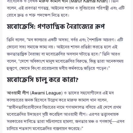
সাংবাদিক ও লেখক
মারুফ কামাল খান
(
Maruf Kamal Khan
)। তিনি
বলেন, এই প্রবণতা গণতন্ত্র, আইনের শাসন ও সুবিচারের পরিপন্থী এবং এটি
রোধে দ্রুত ও শক্ত পদক্ষেপ নিতে হবে।
মবোক্রেসি: গণতান্ত্রিক নৈরাজ্যের রূপ
তিনি বলেন, “মব কালচার একটি অসভ্য, বর্বর এবং পৈশাচিক আচরণ। এটি
কোনো সভ্য সমাজে কাম্য নয়। আইনের শাসন প্রতিষ্ঠা করতে হলে এই
জনতাতান্ত্রিক নৈরাজ্য বা মবোক্রেসির অবসান ঘটাতে হবে।” তিনি আরও
বলেন, “দেশে অধিকাংশ মানুষ মবোক্রেসির বিরুদ্ধে, কিন্তু তারা অনেকসময়
হুজুগে, ক্ষোভে কিংবা প্ররোচনায় মবীয় কর্মকাণ্ডে জড়িয়ে পড়েন।”
মবোক্রেসি চালু করে কারা?
আওয়ামী লীগ
(
Awami League
) ও তাদের সহযোগীদের এই মব
কালচারের জনক হিসেবে উল্লেখ করে মারুফ কামাল খান বলেন,
“স্বাধীনতাবিরোধীদের বিচারের নামে গণআদালত বসিয়ে এই দেশে প্রথম
মবোক্রেসির উদাহরণ সৃষ্টি করেছিল আওয়ামী লীগ। এরপর তত্ত্বাবধায়ক
সরকারের দাবিতে তারা সচিবালয়ে হামলা, জনতার মঞ্চ ও গণকার্ফু—এসব
চালিয়ে শতভাগ মবোক্রেসির বাস্তবায়ন করেছে।”