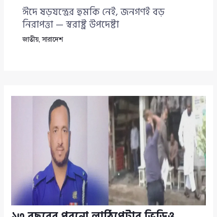
ঈদে ষড়যন্ত্রের হুমকি নেই, জনগণই বড়
নিরাপত্তা — স্বরাষ্ট্র উপদেষ্টা
জাতীয়
,
সারাদেশ
১৩ বছরের পুরনো লাঠিপেটার ভিডিও