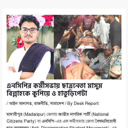
এনসিপির কর্মীসভায় ছাত্রনেতা মাসুম
বিল্লাহকে কুপিয়ে ও হাতুড়িপেটা
/
আইন আদালত
,
রাজনীতি
,
সারাদেশ
/ By
Desk Report
মাদারীপুর
(
Madaripur
) জেলায়
জাতীয় নাগরিক পার্টি
(
National
Citizens Party
) বা
এনসিপি
–এর এক কর্মীসভায় জেলা
বৈষম্যবিরোধী