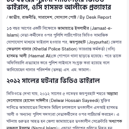
ভাইরাল, ওসি হাসমত আলীকে প্রত্যাহার
/
জাতীয়
,
রাজনীতি
,
সারাদেশ
,
সোস্যাল পোষ্ট
/ By
Desk Report
১৩ বছর আগের একটি বিক্ষোভে
জামায়াতে ইসলামীর
(
Jamaat-e-
Islami
) নেতা-কর্মীদের ওপর পুলিশি লাঠিপেটার ভিডিও সামাজিক
যোগাযোগ মাধ্যমে ভাইরাল হওয়ার পর,
জয়পুরহাট
(
Joypurhat
) জেলার
ক্ষেতলাল থানার
(
Khetlal Police Station
) ভারপ্রাপ্ত কর্মকর্তা (ওসি)
হাসমত আলী
(
Hasmat Ali
)কে গোপনে থানা ছাড়তে হয়েছে। পরে তাকে
অফিসিয়ালি প্রত্যাহার করে পুলিশ লাইনসে সংযুক্ত করা হয়েছে বলে
জানিয়েছেন থানার পরিদর্শক (তদন্ত) এস. এম. কামাল।
২০১২ সালের ঘটনার ভিডিও ভাইরাল
ভিডিওতে দেখা যায়, ২০১২ সালের ৫ নভেম্বর জয়পুরহাট শহরে
আল্লামা
দেলোয়ার হোসেন সাঈদীর
(
Delwar Hossain Sayeedi
) মুক্তির
দাবিতে জামায়াতের বিক্ষোভ মিছিল চলাকালে তৎকালীন এসআই হাসমত
আলী ও অন্যান্য পুলিশ সদস্যরা নেতাকর্মীদের ওপর লাঠিচার্জ করছেন। এ
ঘটনায় গুরুতর আহত হন জেলা জামায়াতের তৎকালীন সেক্রেটারি
অধ্যাপক
নজরুল ইসলাম
(
Nazrul Islam
)। এছাড়া পুলিশের গুলিতে নিহত হন