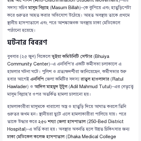
ছাত্র আন্দোলন
(
Anti-Discrimination Student Movement
)–এর
সদস্য সচিব
মাসুম বিল্লাহ
(
Masum Billah
)–কে কুপিয়ে এবং হাতুড়িপেটা
করে গুরুতর আহত করার অভিযোগ উঠেছে। আহত অবস্থায় তাকে প্রথমে
স্থানীয় হাসপাতালে এবং পরে আশঙ্কাজনক অবস্থায় ঢাকা মেডিকেলে
পাঠানো হয়েছে।
ঘটনার বিবরণ
বুধবার (২৫ জুন) বিকেলে
ভুইয়া কমিউনিটি সেন্টার
(
Bhuiya
Community Center
)–এ এনসিপি’র একটি কর্মীসভা চলাকালে এ
হামলার ঘটনা ঘটে। পুলিশ ও প্রত্যক্ষদর্শীরা জানিয়েছেন, কর্মীসভার শুরু
হবার আগেই
এনসিপি
জেলা কমিটির সদস্য
রাতুল হাওলাদার
(
Ratul
Hawlader
) ও
আদিল মাহমুদ টুটুল
(
Adil Mahmud Tutul
)–এর নেতৃত্বে
মাসুম বিল্লাহ’র ওপর অতর্কিত হামলা চালানো হয়।
হামলাকারীরা মাসুমকে ধারালো অস্ত্র ও হাতুড়ি দিয়ে আঘাত করলে তিনি
গুরুতর জখম হন। স্থানীয়রা ছুটে এলে হামলাকারীরা পালিয়ে যায়। পরে
তাকে উদ্ধার করে
২৫০ শয্যা জেলা হাসপাতাল
(
250-Bed District
Hospital
)–এ ভর্তি করা হয়। অবস্থার অবনতি হলে উন্নত চিকিৎসার জন্য
ঢাকা মেডিকেল কলেজ হাসপাতাল
(
Dhaka Medical College