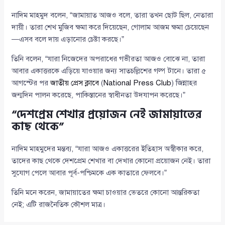
নাদিম মাহমুদ বলেন, “জামায়াত আজও বলে, তারা তখন ছোট ছিল, নেতারা
দায়ী। তারা শেখ মুজিব ক্ষমা করে দিয়েছেন, গোলাম আজম ক্ষমা চেয়েছেন
—এসব বলে দায় এড়ানোর চেষ্টা করছে।”
তিনি বলেন, “যারা নিজেদের অপরাধের গভীরতা আজও বোঝে না, তারা
আবার একাত্তরকে এড়িয়ে যাওয়ার জন্য সাতচল্লিশের গল্প টানে। তারা ৫
আগস্টের পর
জাতীয় প্রেস ক্লাবে
(
National Press Club
) জিন্নাহর
জন্মদিন পালন করেছে, পাকিস্তানের স্বাধীনতা উদযাপন করেছে।”
“দেশপ্রেম শেখার প্রয়োজন নেই জামায়াতের
কাছ থেকে”
নাদিম মাহমুদের মন্তব্য, “যারা আজও একাত্তরের ইতিহাস অস্বীকার করে,
তাদের কাছ থেকে দেশপ্রেম শেখার বা দেখার কোনো প্রয়োজন নেই। তারা
সুযোগ পেলে আবার পূর্ব-পশ্চিমকে এক কাতারে ফেলবে।”
তিনি মনে করেন, জামায়াতের ক্ষমা চাওয়ার ভেতরে কোনো আন্তরিকতা
নেই; এটি রাজনৈতিক কৌশল মাত্র।