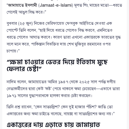
“
জামায়াতে ইসলামী
(
Jamaat-e-Islami
) মূলত শিং মাছের মতো—ধরতে
গেলেই আঙুল বিদ্ধ করে।”
বুধবার (২৫ জুন) নিজের ভেরিফায়েড ফেসবুক আইডিতে দেওয়া এক
পোস্টে তিনি বলেন, “ছাই দিয়ে ধরতে গেলেও বিদ্ধ করবে, এমনিতেও
ধরতে গেলেও আঘাত করবে। কারণ তারা এখনো একাত্তরকে ভারতের যুদ্ধ
বলে মনে করে, পাকিস্তান বিভক্তির দায় শেখ মুজিবুর রহমানের ওপর
চাপায়।”
“ক্ষমা চাওয়ার ভেতর দিয়ে ইতিহাস মুছে
ফেলার চেষ্টা”
নাদিম বলেন, জামায়াতের আমির ১৯৪৭ থেকে ২০২৫ সাল পর্যন্ত দলীয়
নেতাকর্মীদের দ্বারা কেউ ‘কষ্ট’ পেয়ে থাকলে ক্ষমা চেয়েছেন—এভাবে তারা
১৯৭১ সালের যুদ্ধাপরাধকে হালকা করার চেষ্টা করছেন।
তিনি প্রশ্ন রাখেন, “কেন সাতচল্লিশ? কেন দুই হাজার পঁচিশ? জাতি তো
একাত্তরের জন্য ক্ষমা চাইতে বলেছে, বায়ান্ন বা সাতচল্লিশের জন্য নয়।”
একাত্তরের দায় এড়াতে চায় জামায়াত