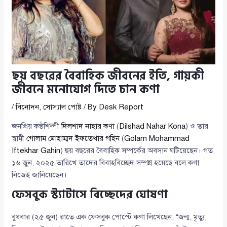
ছয় বছরের বৈবাহিক জীবনের ইতি, গায়কী
জীবনে মনোযোগ দিতে চান কণা
/
বিনোদন
,
সোস্যাল পোষ্ট
/ By
Desk Report
জনপ্রিয় কণ্ঠশিল্পী
দিলশাদ নাহার কণা
(
Dilshad Nahar Kona
) ও তার
স্বামী
গোলাম মোহাম্মদ ইফতেখার গহিন
(
Golam Mohammad
Iftekhar Gahin
) ছয় বছরের বৈবাহিক সম্পর্কের অবসান ঘটিয়েছেন। গত
১৬ জুন, ২০২৫ তারিখে তাদের বিবাহবিচ্ছেদ সম্পন্ন হয়েছে বলে কণা
নিজেই জানিয়েছেন।
ফেসবুক স্ট্যাটাসে বিচ্ছেদের ঘোষণা
বুধবার (২৫ জুন) রাতে এক ফেসবুক পোস্টে কণা লিখেছেন, “জন্ম, মৃত্যু,