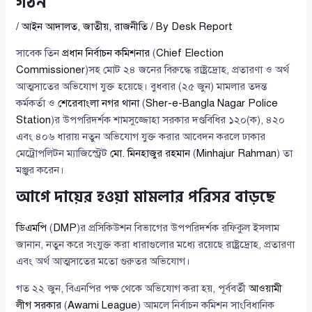
গঠন
/
আইন আদালত
,
জাতীয়
,
রাজনীতি
/ By
Desk Report
সাবেক তিন
প্রধান নির্বাচন কমিশনার
(
Chief Election
Commissioner
)সহ মোট ২৪ জনের বিরুদ্ধে রাষ্ট্রদ্রোহ, প্রতারণা ও অর্থ
আত্মসাতের অভিযোগ যুক্ত হয়েছে। বুধবার (২৫ জুন) মামলার তদন্ত
কর্মকর্তা ও
শেরেবাংলা নগর থানা
(
Sher-e-Bangla Nagar Police
Station
)র উপপরিদর্শক শামসুজ্জোহা সরকার দণ্ডবিধির ১২০(ক), ৪২০
এবং ৪০৬ ধারায় নতুন অভিযোগ যুক্ত করার আবেদন করলে ঢাকার
মেট্রোপলিটন ম্যাজিস্ট্রেট
মো. মিনহাজুর রহমান
(
Minhajur Rahman
) তা
মঞ্জুর করেন।
আগে দায়ের হওয়া মামলার পরিসর বাড়ছে
ডিএমপি
(
DMP
)র প্রসিকিউশন বিভাগের উপপরিদর্শক রফিকুল ইসলাম
জানান, নতুন করে সংযুক্ত করা ধারাগুলোর মধ্যে রয়েছে রাষ্ট্রদ্রোহ, প্রতারণা
এবং অর্থ আত্মসাতের মতো গুরুতর অভিযোগ।
গত ২২ জুন, বিএনপির পক্ষ থেকে অভিযোগ করা হয়, পূর্ববর্তী
আওয়ামী
লীগ সরকার
(
Awami League
) আমলে নির্বাচন কমিশন সাংবিধানিক