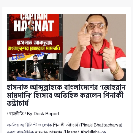
হাসনাত আব্দুল্লাহকে বাংলাদেশের ‘জোহরান
মামদানি’ হিসেবে অভিহিত করলেন পিনাকী
ভট্টাচার্য
/
রাজনীতি
/ By
Desk Report
জনপ্রিয় অ্যাক্টিভিস্ট ও লেখক
পিনাকী ভট্টাচার্য
(
Pinaki Bhattacharya
)
তরুণ রাজনীতিক
হাসনাত আব্দুল্লাহ
(
Hasnat Abdullah
)–কে