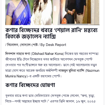
কণার বিচ্ছেদের খবরে ‘শেয়াল রানি’ মন্তব্যে
বিতর্কে জড়ালেন ন্যান্সি
/
বিনোদন
,
সোস্যাল পোষ্ট
/ By
Desk Report
দিলশাদ নাহার কণা
(
Dilshad Nahar Kona
) নিজের ছয় বছরের দাম্পত্য
জীবনের ইতি টেনে বিচ্ছেদের খবর জানিয়ে আবেগঘন ফেসবুক পোস্ট
দেওয়ার পর সংগীতাঙ্গনে শুরু হয় আলোচনা। তবে সেই আলোচনায় নতুন
মাত্রা যোগ করে আরেক জনপ্রিয় কণ্ঠশিল্পী
নাজমুন মুনিরা ন্যান্সি
(
Nazmun
Munira Nancy
)–র একটি রহস্যময় পোস্ট।
কণার বিচ্ছেদের ঘোষণা
বুধবার রাতে কণা তার ভেরিফায়েড ফেসবুক পেজে লেখেন, “জন্ম, মৃত্যু,
বিয়ে—সবই আল্লাহর ইচ্ছায় ঘটে।” এরপর তিনি জানান, ১৬ জুন, ২০২৫