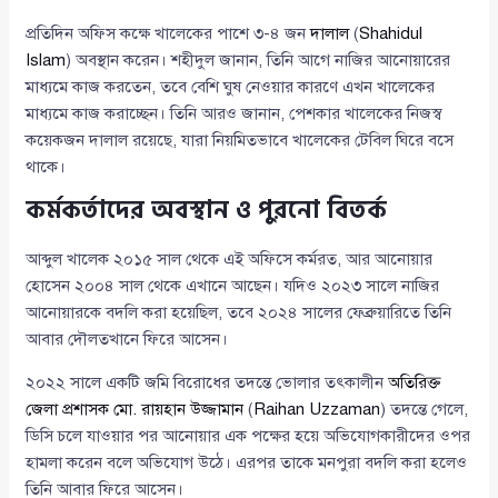
প্রতিদিন অফিস কক্ষে খালেকের পাশে ৩-৪ জন
দালাল
(
Shahidul
Islam
) অবস্থান করেন। শহীদুল জানান, তিনি আগে নাজির আনোয়ারের
মাধ্যমে কাজ করতেন, তবে বেশি ঘুষ নেওয়ার কারণে এখন খালেকের
মাধ্যমে কাজ করাচ্ছেন। তিনি আরও জানান, পেশকার খালেকের নিজস্ব
কয়েকজন দালাল রয়েছে, যারা নিয়মিতভাবে খালেকের টেবিল ঘিরে বসে
থাকে।
কর্মকর্তাদের অবস্থান ও পুরনো বিতর্ক
আব্দুল খালেক ২০১৫ সাল থেকে এই অফিসে কর্মরত, আর আনোয়ার
হোসেন ২০০৪ সাল থেকে এখানে আছেন। যদিও ২০২৩ সালে নাজির
আনোয়ারকে বদলি করা হয়েছিল, তবে ২০২৪ সালের ফেব্রুয়ারিতে তিনি
আবার দৌলতখানে ফিরে আসেন।
২০২২ সালে একটি জমি বিরোধের তদন্তে ভোলার তৎকালীন
অতিরিক্ত
জেলা প্রশাসক মো. রায়হান উজ্জামান
(
Raihan Uzzaman
) তদন্তে গেলে,
ডিসি চলে যাওয়ার পর আনোয়ার এক পক্ষের হয়ে অভিযোগকারীদের ওপর
হামলা করেন বলে অভিযোগ উঠে। এরপর তাকে মনপুরা বদলি করা হলেও
তিনি আবার ফিরে আসেন।