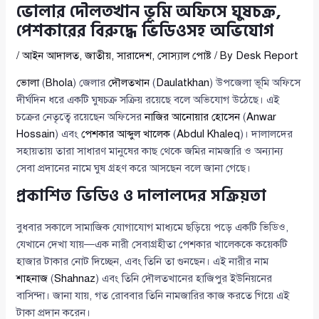
ভোলার দৌলতখান ভূমি অফিসে ঘুষচক্র,
পেশকারের বিরুদ্ধে ভিডিওসহ অভিযোগ
/
আইন আদালত
,
জাতীয়
,
সারাদেশ
,
সোস্যাল পোষ্ট
/ By
Desk Report
ভোলা
(
Bhola
) জেলার
দৌলতখান
(
Daulatkhan
) উপজেলা ভূমি অফিসে
দীর্ঘদিন ধরে একটি ঘুষচক্র সক্রিয় রয়েছে বলে অভিযোগ উঠেছে। এই
চক্রের নেতৃত্বে রয়েছেন অফিসের
নাজির আনোয়ার হোসেন
(
Anwar
Hossain
) এবং
পেশকার আব্দুল খালেক
(
Abdul Khaleq
)। দালালদের
সহায়তায় তারা সাধারণ মানুষের কাছ থেকে জমির নামজারি ও অন্যান্য
সেবা প্রদানের নামে ঘুষ গ্রহণ করে আসছেন বলে জানা গেছে।
প্রকাশিত ভিডিও ও দালালদের সক্রিয়তা
বুধবার সকালে সামাজিক যোগাযোগ মাধ্যমে ছড়িয়ে পড়ে একটি ভিডিও,
যেখানে দেখা যায়—এক নারী সেবাগ্রহীতা পেশকার খালেককে কয়েকটি
হাজার টাকার নোট দিচ্ছেন, এবং তিনি তা গুনছেন। এই নারীর নাম
শাহনাজ
(
Shahnaz
) এবং তিনি দৌলতখানের হাজিপুর ইউনিয়নের
বাসিন্দা। জানা যায়, গত রোববার তিনি নামজারির কাজ করতে গিয়ে এই
টাকা প্রদান করেন।