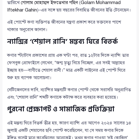
তারিখে
গোলাম মোহাম্মদ ইফতেখার গহিন
(
Golam Mohammad
Iftekhar Gahin
)–এর সঙ্গে ছয় বছরের বিবাহিত জীবনের ইতি টেনেছেন।
এই পোস্টে কণা ব্যক্তিগত জীবনের যন্ত্রণা প্রকাশ করে ভক্তদের পাশে
থাকার অনুরোধ জানান।
ন্যান্সির ‘শেয়াল রানি’ মন্তব্য ঘিরে বিতর্ক
কণার স্ট্যাটাস প্রকাশের প্রায় এক ঘণ্টা পর, রাত ১২টার দিকে ন্যান্সি তার
ফেসবুক প্রোফাইলে লেখেন, “জন্ম মৃত্যু বিয়ে বিচ্ছেদ, এর সবই আল্লাহর
ইচ্ছায় হয়—বাণীতে শেয়াল রানী।” মাত্র একটি লাইনের এই পোস্ট ঘিরে
শুরু হয় ব্যাপক আলোচনা।
নেটিজেনদের দাবি, ন্যান্সির মন্তব্যটি কণার পোস্ট থেকে সরাসরি অনুপ্রাণিত
এবং “শেয়াল রানি” শব্দটি কণাকে কটাক্ষ করে ব্যবহার করা হয়েছে।
পুরনো প্রেক্ষাপট ও সামাজিক প্রতিক্রিয়া
এই মন্তব্য ঘিরে বিতর্ক তীব্র হয়, কারণ ন্যান্সি এর আগেও ২০২৪ সালের ১৪
জুলাই একটি শেয়ালের ছবি পোস্ট করেছিলেন, যা সে সময় কণার দিকে
ইঙ্গিত বলেই মনে করেছিলেন অনেকেই। তখন কণার গাওয়া ‘দুষ্টু কোকিল’