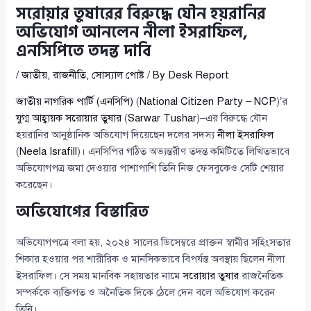
সরোয়ার তুষারের বিরুদ্ধে যৌন হয়রানির
অভিযোগ আনলেন নীলা ইসরাফিল,
এনসিপিতে তদন্ত দাবি
/
জাতীয়
,
রাজনীতি
,
সোস্যাল পোষ্ট
/ By
Desk Report
জাতীয় নাগরিক পার্টি (এনসিপি)
(
National Citizen Party – NCP
)’র
যুগ্ম আহ্বায়ক সরোয়ার তুষার
(
Sarwar Tushar
)–এর বিরুদ্ধে যৌন
হয়রানির আনুষ্ঠানিক অভিযোগ দিয়েছেন দলের সদস্য
নীলা ইসরাফিল
(
Neela Israfill
)। এনসিপির গঠিত অভ্যন্তরীণ তদন্ত কমিটিতে লিখিতভাবে
অভিযোগপত্র জমা দেওয়ার পাশাপাশি তিনি নিজ ফেসবুকেও সেটি শেয়ার
করেছেন।
অভিযোগের বিস্তারিত
অভিযোগপত্রে বলা হয়, ২০২৪ সালের ডিসেম্বরে প্রাক্তন স্বামীর সহিংসতার
শিকার হওয়ার পর শারীরিক ও মানসিকভাবে বিপর্যস্ত অবস্থায় ছিলেন নীলা
ইসরাফিল। সে সময় মানবিক সহায়তার নামে
সরোয়ার তুষার
রাজনৈতিক
সম্পর্ককে ব্যক্তিগত ও অনৈতিক দিকে ঠেলে দেন বলে অভিযোগ করেন
তিনি।