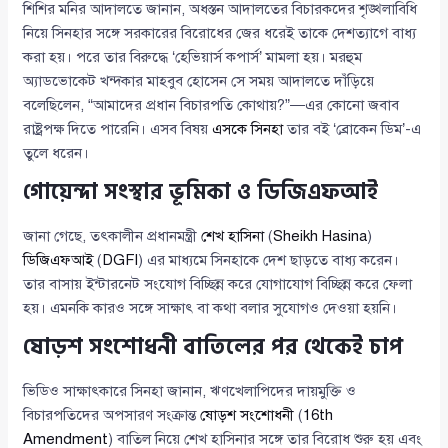
শিশির মনির আদালতে জানান, অধস্তন আদালতের বিচারকদের শৃঙ্খলাবিধি
নিয়ে সিনহার সঙ্গে সরকারের বিরোধের জের ধরেই তাকে দেশত্যাগে বাধ্য
করা হয়। পরে তার বিরুদ্ধে ‘হেভিয়ার্স কপার্স’ মামলা হয়। মরহুম
অ্যাডভোকেট খন্দকার মাহবুব হোসেন সে সময় আদালতে দাঁড়িয়ে
বলেছিলেন, “আমাদের প্রধান বিচারপতি কোথায়?”—এর কোনো জবাব
রাষ্ট্রপক্ষ দিতে পারেনি। এসব বিষয়
এসকে সিনহা
তার বই ‘ব্রোকেন ডিম’-এ
তুলে ধরেন।
গোয়েন্দা সংস্থার ভূমিকা ও ডিজিএফআই
জানা গেছে, তৎকালীন প্রধানমন্ত্রী
শেখ হাসিনা
(
Sheikh Hasina
)
ডিজিএফআই
(
DGFI
) এর মাধ্যমে সিনহাকে দেশ ছাড়তে বাধ্য করেন।
তার বাসায় ইন্টারনেট সংযোগ বিচ্ছিন্ন করে যোগাযোগ বিচ্ছিন্ন করে ফেলা
হয়। এমনকি কারও সঙ্গে সাক্ষাৎ বা কথা বলার সুযোগও দেওয়া হয়নি।
ষোড়শ সংশোধনী বাতিলের পর থেকেই চাপ
ভিডিও সাক্ষাৎকারে সিনহা জানান, ঋণখেলাপিদের দায়মুক্তি ও
বিচারপতিদের অপসারণ সংক্রান্ত
ষোড়শ সংশোধনী
(
16th
Amendment
) বাতিল নিয়ে শেখ হাসিনার সঙ্গে তার বিরোধ শুরু হয় এবং