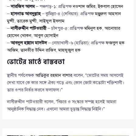
–
সারজিস আলম
– পঞ্চগড়-১: প্রতিপক্ষ
নওশাদ জমির
,
ইকবাল হোসেন
–
হাসনাত আবদুল্লাহ
– কুমিল্লা-৪ (দেবিদ্বার): প্রতিপক্ষ
মঞ্জুরুল আহসান
মুন্সী
,
তারেক মুন্সী
,
সাইফুল ইসলাম
–
নাসীরুদ্দীন পাটওয়ারী
– চাঁদপুর-৫: প্রতিপক্ষ
মমিনুল হক
,
আনোয়ার
হোসেন খোকন
,
আবুল হোসাইন
–
আবদুল হান্নান মাসউদ
– নোয়াখালী-৬ (হাতিয়া): প্রতিপক্ষ
ফজলুল হক
আজিম
,
তানভীর উদ্দিন রাজিব
,
মাহফুজুল হক
ভোটের মাঠে বাস্তবতা
স্থানীয় পর্যবেক্ষক
আতিকুর রহমান বাশার
বলেন, “ভোটের সময় আসলেই
দেখা যাবে কে কার সঙ্গে ঐক্য গড়ে এবং কোন জোট কতোটা শক্তিশালী।
তার ওপর নির্ভর করবে ফলাফল।”
নাসীরুদ্দীন পাটওয়ারী বলেন, “বিচার ও সংস্কার সম্পন্ন হলেই আমরা
আনুষ্ঠানিক সিদ্ধান্ত নেব। এখনো আমরা চূড়ান্ত সিদ্ধান্ত নিইনি।”