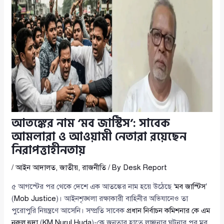
আতঙ্কের নাম ‘মব জাস্টিস’: সাবেক
আমলারা ও আওয়ামী নেতারা রয়েছেন
নিরাপত্তাহীনতায়
/
আইন আদালত
,
জাতীয়
,
রাজনীতি
/ By
Desk Report
৫ আগস্টের পর থেকে দেশে এক আতঙ্কের নাম হয়ে উঠেছে ‘
মব জাস্টিস
’
(
Mob Justice
)। আইনশৃঙ্খলা রক্ষাকারী বাহিনীর অভিযানেও তা
পুরোপুরি নিয়ন্ত্রণে আসেনি। সম্প্রতি সাবেক
প্রধান নির্বাচন কমিশনার কে এম
নুরুল হুদা
(
KM Nurul Huda
)-কে জনতার হাতে লাঞ্ছনার ঘটনার পর মব