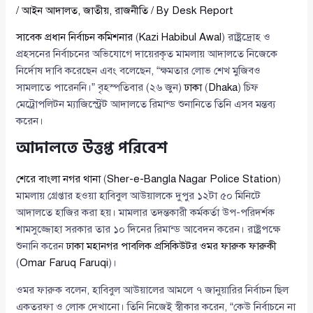
/
আইন আদালত
,
জাতীয়
,
রাজনীতি
/ By
Desk Report
সাবেক প্রধান নির্বাচন কমিশনার
(
Kazi Habibul Awal
) রাষ্ট্রদ্রোহ ও
প্রহসনের নির্বাচনের অভিযোগে দায়েরকৃত মামলায় আদালতে নিজেকে
নির্দোষ দাবি করেছেন এবং বলেছেন, “ক্ষমতার লোভ শেখ মুজিবও
সামলাতে পারেননি।” বৃহস্পতিবার (২৬ জুন)
ঢাকা
(
Dhaka
) চিফ
মেট্রোপলিটন ম্যাজিস্ট্রেট আদালতে রিমান্ড শুনানিতে তিনি এসব মন্তব্য
করেন।
আদালতে উত্তপ্ত পরিবেশ
শেরে বাংলা নগর থানা
(
Sher-e-Bangla Nagar Police Station
)
মামলায় গ্রেপ্তার হওয়া হাবিবুল আউয়ালকে দুপুর ১২টা ৫০ মিনিটে
আদালতে হাজির করা হয়। মামলার তদন্তকারী কর্মকর্তা উপ-পরিদর্শক
শামসুজ্জোহা সরকার তার ১০ দিনের রিমান্ড আবেদন করেন। রাষ্ট্রপক্ষে
শুনানি করেন
ঢাকা মহানগর পাবলিক প্রসিকিউটর ওমর ফারুক ফারুকী
(
Omar Faruq Faruqi
)।
ওমর ফারুক বলেন, হাবিবুল আউয়ালের আমলে ৭ জানুয়ারির নির্বাচন ছিল
একতরফা ও লোক দেখানো। তিনি নিজেই স্বীকার করেন, “কেউ নির্বাচনে না