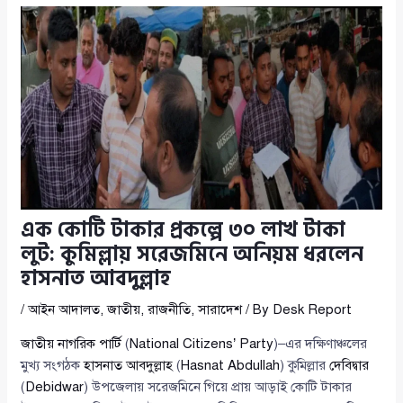
এক কোটি টাকার প্রকল্পে ৩০ লাখ টাকা
লুট: কুমিল্লায় সরেজমিনে অনিয়ম ধরলেন
হাসনাত আবদুল্লাহ
/
আইন আদালত
,
জাতীয়
,
রাজনীতি
,
সারাদেশ
/ By
Desk Report
জাতীয় নাগরিক পার্টি
(
National Citizens’ Party
)–এর দক্ষিণাঞ্চলের
মুখ্য সংগঠক
হাসনাত আবদুল্লাহ
(
Hasnat Abdullah
) কুমিল্লার
দেবিদ্বার
(
Debidwar
) উপজেলায় সরেজমিনে গিয়ে প্রায় আড়াই কোটি টাকার