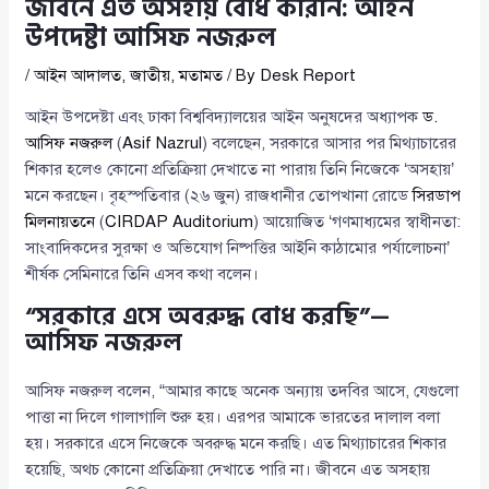
জীবনে এত অসহায় বোধ করিনি: আইন
উপদেষ্টা আসিফ নজরুল
/
আইন আদালত
,
জাতীয়
,
মতামত
/ By
Desk Report
আইন উপদেষ্টা এবং ঢাকা বিশ্ববিদ্যালয়ের আইন অনুষদের অধ্যাপক
ড.
আসিফ নজরুল
(
Asif Nazrul
) বলেছেন, সরকারে আসার পর মিথ্যাচারের
শিকার হলেও কোনো প্রতিক্রিয়া দেখাতে না পারায় তিনি নিজেকে ‘অসহায়’
মনে করছেন। বৃহস্পতিবার (২৬ জুন) রাজধানীর তোপখানা রোডে
সিরডাপ
মিলনায়তনে
(
CIRDAP Auditorium
) আয়োজিত ‘গণমাধ্যমের স্বাধীনতা:
সাংবাদিকদের সুরক্ষা ও অভিযোগ নিষ্পত্তির আইনি কাঠামোর পর্যালোচনা’
শীর্ষক সেমিনারে তিনি এসব কথা বলেন।
“সরকারে এসে অবরুদ্ধ বোধ করছি”—
আসিফ নজরুল
আসিফ নজরুল বলেন, “আমার কাছে অনেক অন্যায় তদবির আসে, যেগুলো
পাত্তা না দিলে গালাগালি শুরু হয়। এরপর আমাকে ভারতের দালাল বলা
হয়। সরকারে এসে নিজেকে অবরুদ্ধ মনে করছি। এত মিথ্যাচারের শিকার
হয়েছি, অথচ কোনো প্রতিক্রিয়া দেখাতে পারি না। জীবনে এত অসহায়