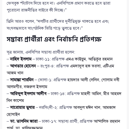
ফেসবুক স্ট্যাটাস দিয়ে হবে না। এনসিপিকে প্রমাণ করতে হবে তারা
পুরোনো রাজনীতির বাইরে কী দিচ্ছে।”
তিনি আরও বলেন, “দলটির প্রার্থীদের দুর্নীতিমুক্ত থাকতে হবে এবং
সংঘবদ্ধভাবে সাংগঠনিক ভিত্তি গড়ে তুলতে হবে।”
সম্ভাব্য প্রার্থীরা এবং নির্বাচনি প্রতিপক্ষ
সূত্র জানায়, এনসিপির সম্ভাব্য প্রার্থীরা হলেন:
–
নাহিদ ইসলাম
– ঢাকা-১১: প্রতিপক্ষ
এমএ কাইয়ুম
,
আতিকুর রহমান
–
আখতার হোসেন
– রংপুর-৪: প্রতিপক্ষ
এমদাদুল হক ভরসা
,
এটিএম
আজম খান
–
সামান্তা শারমিন
– ভোলা-১: প্রতিপক্ষ
হায়দার আলী লেলিন
,
গোলাম নবী
আলমগীর
,
নজরুল ইসলাম
–
আরিফুল ইসলাম আদীব
– ঢাকা-১৪: প্রতিপক্ষ
মাহদী আমিন
,
মীর আহমদ
বিন কাশেম
–
সারোয়ার তুষার
– নরসিংদী-২: প্রতিপক্ষ
আবদুল মঈন খান
,
আমজাদ
হোসাইন
–
ডা. তাসনিম জারা
– ঢাকা-১৭: সম্ভাব্য প্রার্থী, প্রতিপক্ষ
আন্দালিভ রহমান
পার্থ
,
ডা. খালিদুজ্জামান