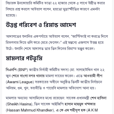
বিচারক ইনকোয়ারি কমিটির ভাতা ২২ হাজার থেকে ৫ লাখে উন্নীত করার
বিষয়ে প্রশ্ন করলে আউয়াল বলেন, হয়তো মুদ্রাস্ফীতির কারণে এমনটা
হয়েছে।
উত্তপ্ত পরিবেশ ও রিমান্ড আদেশ
আদালতের শুনানির একপর্যায়ে আউয়াল বলেন, “জাস্টিফাই না করতে দিলে
রিভলবার দিয়ে গুলি করে মেরে ফেলেন।” এই মন্তব্যে এজলাস উত্তপ্ত হয়ে
উঠে। শুনানি শেষে আদালত তার তিন দিনের রিমান্ড মঞ্জুর করেন।
মামলার পটভূমি
বিএনপি
(
BNP
) জাতীয় নির্বাহী কমিটির সদস্য মো. সালাহউদ্দিন খান ২২
জুন
শেরে বাংলা নগর থানায়
মামলা দায়ের করেন। এতে
আওয়ামী লীগ
(
Awami League
) সরকারের অধীনে অনুষ্ঠিত তিনটি জাতীয় নির্বাচনে
অনিয়ম, গুম, খুন, ভয়ভীতি ও গায়েবি মামলার অভিযোগ আনা হয়।
মামলার অন্যান্য আসামিদের মধ্যে রয়েছেন: সাবেক প্রধানমন্ত্রী
শেখ হাসিনা
(
Sheikh Hasina
), তিন সাবেক আইজিপি
হাসান মাহমুদ খন্দকার
(
Hassan Mahmud Khandker
),
এ কে এম শহীদুল হক
(
A K M