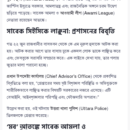
জাস্টিস ইস্যুতে সরকার, আমলাতন্ত্র এবং রাজনৈতিক অঙ্গনে চরম উদ্বেগ
ছড়িয়ে পড়েছে। সাবেক আমলা ও
আওয়ামী লীগ
(
Awami League
)
নেতারা রয়েছেন আতঙ্কে।
সাবেক সিইসিকে লাঞ্ছনা: প্রশাসনের বিবৃতি
গত ২২ জুন রাজধানীর বাসভবন থেকে কে এম নুরুল হুদাকে আটক করা
হয়। আটক করার আগে তার বাসায় ঢুকে একদল লোক তাকে লাঞ্ছিত করে
এবং ফেসবুকে সরাসরি সম্প্রচার করে। এক লাইভে দেখা যায়, তার গলায়
জুতার মালা পরানো হচ্ছে।
প্রধান উপদেষ্টা কার্যালয়
(
Chief Advisor’s Office
) থেকে প্রকাশিত
বিবৃতিতে বলা হয়, “গ্রেপ্তারের সময় সৃষ্ট বিশৃঙ্খল পরিস্থিতি ও অভিযুক্তকে
শারীরিকভাবে লাঞ্ছিত করার বিষয়টি সরকারের নজরে এসেছে। এটি
বেআইনি, আইনশৃঙ্খলার পরিপন্থি এবং ফৌজদারি অপরাধ।”
উল্লেখ করা হয়, ওই ঘটনায়
উত্তরা থানা পুলিশ
(
Uttara Police
)
তিনজনকে গ্রেপ্তার করেছে।
‘মব’ আতঙ্কে সাবেক আমলা ও