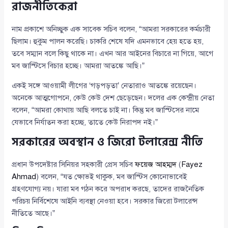
রাজনীতিকেরা
নাম প্রকাশে অনিচ্ছুক এক সাবেক সচিব বলেন, “আমরা সরকারের কর্মচারী
ছিলাম। হুকুম পালন করেছি। চাকরি শেষে যদি এমনভাবে হেয় হতে হয়,
তবে সম্মান বলে কিছু থাকে না। এখন আর আইনের বিচারে না গিয়ে, আগে
মব জাস্টিসে বিচার হচ্ছে। আমরা আতঙ্কে আছি।”
একই সঙ্গে আওয়ামী লীগের ‘গড়পড়তা’ নেতারাও আতঙ্কে রয়েছেন।
অনেকে আত্মগোপনে, কেউ কেউ দেশ ছেড়েছেন। দলের এক কেন্দ্রীয় নেতা
বলেন, “আমরা কোথায় আছি বলতে চাই না। কিন্তু মব জাস্টিসের নামে
যেভাবে নির্যাতন করা হচ্ছে, তাতে কেউ নিরাপদ নই।”
সরকারের অবস্থান ও জিরো টলারেন্স নীতি
প্রধান উপদেষ্টার সিনিয়র সহকারী প্রেস সচিব
ফয়েজ আহম্মদ
(
Fayez
Ahmad
) বলেন, “যত ক্ষোভই থাকুক, মব জাস্টিস কোনোভাবেই
গ্রহণযোগ্য নয়। যারা মব গঠন করে অপরাধ করছে, তাদের রাজনৈতিক
পরিচয় নির্বিশেষে আইনি ব্যবস্থা নেওয়া হবে। সরকার জিরো টলারেন্স
নীতিতে আছে।”