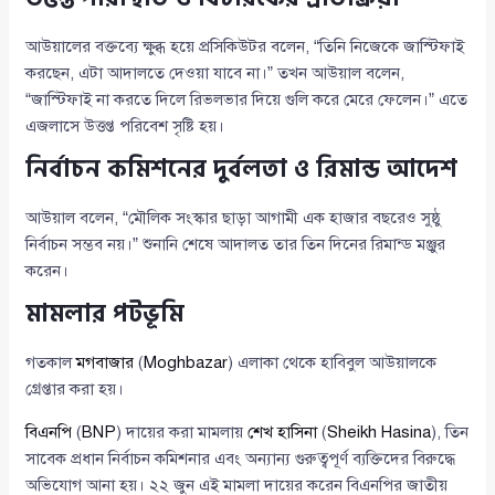
আউয়ালের বক্তব্যে ক্ষুব্ধ হয়ে প্রসিকিউটর বলেন, “তিনি নিজেকে জাস্টিফাই
করছেন, এটা আদালতে দেওয়া যাবে না।” তখন আউয়াল বলেন,
“জাস্টিফাই না করতে দিলে রিভলভার দিয়ে গুলি করে মেরে ফেলেন।” এতে
এজলাসে উত্তপ্ত পরিবেশ সৃষ্টি হয়।
নির্বাচন কমিশনের দুর্বলতা ও রিমান্ড আদেশ
আউয়াল বলেন, “মৌলিক সংস্কার ছাড়া আগামী এক হাজার বছরেও সুষ্ঠু
নির্বাচন সম্ভব নয়।” শুনানি শেষে আদালত তার তিন দিনের রিমান্ড মঞ্জুর
করেন।
মামলার পটভূমি
গতকাল
মগবাজার
(
Moghbazar
) এলাকা থেকে হাবিবুল আউয়ালকে
গ্রেপ্তার করা হয়।
বিএনপি
(
BNP
) দায়ের করা মামলায়
শেখ হাসিনা
(
Sheikh Hasina
), তিন
সাবেক প্রধান নির্বাচন কমিশনার এবং অন্যান্য গুরুত্বপূর্ণ ব্যক্তিদের বিরুদ্ধে
অভিযোগ আনা হয়। ২২ জুন এই মামলা দায়ের করেন বিএনপির জাতীয়