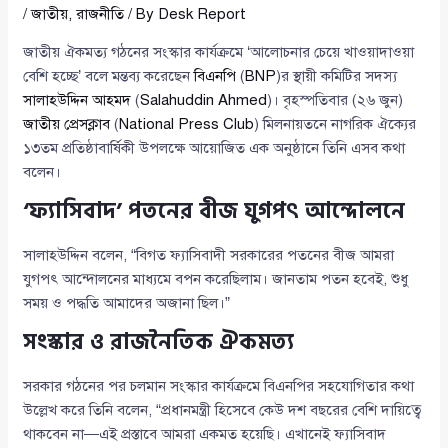
/
জাতীয়
,
রাজনীতি
/ By
Desk Report
জাতীয় ঐকমত্য গঠনের সংস্কার কার্যক্রমে ‘আলোচনার চেয়ে খাওয়াদাওয়া
বেশি হচ্ছে’ বলে মন্তব্য করেছেন
বিএনপি
(
BNP
)র স্থায়ী কমিটির সদস্য
সালাহউদ্দিন আহমদ
(
Salahuddin Ahmed
)। বৃহস্পতিবার (২৬ জুন)
জাতীয় প্রেসক্লাব
(
National Press Club
) মিলনায়তনে নাগরিক ঐক্যের
১৩তম প্রতিষ্ঠাবার্ষিকী উপলক্ষে আয়োজিত এক অনুষ্ঠানে তিনি এসব কথা
বলেন।
‘ফ্যাসিবাদ’ পতনের বীজ যুগপৎ আন্দোলনে
সালাহউদ্দিন বলেন, “বিগত ফ্যাসিবাদী সরকারের পতনের বীজ আমরা
যুগপৎ আন্দোলনের মাধ্যমে বপন করেছিলাম। জানতাম পতন হবেই, শুধু
সময় ও পদ্ধতি আমাদের অজানা ছিল।”
সংস্কার ও রাজনৈতিক ঐকমত্য
সরকার গঠনের পর চলমান সংস্কার কার্যক্রমে বিএনপির সহযোগিতার কথা
উল্লেখ করে তিনি বলেন, “প্রধানমন্ত্রী হিসেবে কেউ দশ বছরের বেশি দায়িত্বে
থাকবেন না—এই প্রস্তাবে আমরা একমত হয়েছি। এখানেই ফ্যাসিবাদ