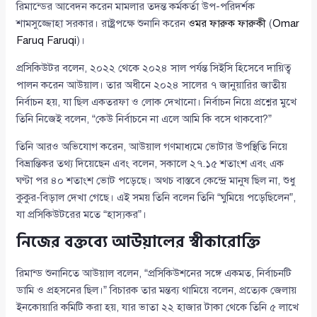
রিমান্ডের আবেদন করেন মামলার তদন্ত কর্মকর্তা উপ-পরিদর্শক
শামসুজ্জোহা সরকার। রাষ্ট্রপক্ষে শুনানি করেন
ওমর ফারুক ফারুকী
(
Omar
Faruq Faruqi
)।
প্রসিকিউটর বলেন, ২০২২ থেকে ২০২৪ সাল পর্যন্ত সিইসি হিসেবে দায়িত্ব
পালন করেন আউয়াল। তার অধীনে ২০২৪ সালের ৭ জানুয়ারির জাতীয়
নির্বাচন হয়, যা ছিল একতরফা ও লোক দেখানো। নির্বাচন নিয়ে প্রশ্নের মুখে
তিনি নিজেই বলেন, “কেউ নির্বাচনে না এলে আমি কি বসে থাকবো?”
তিনি আরও অভিযোগ করেন, আউয়াল গণমাধ্যমে ভোটার উপস্থিতি নিয়ে
বিভ্রান্তিকর তথ্য দিয়েছেন এবং বলেন, সকালে ২৭.১৫ শতাংশ এবং এক
ঘণ্টা পর ৪০ শতাংশ ভোট পড়েছে। অথচ বাস্তবে কেন্দ্রে মানুষ ছিল না, শুধু
কুকুর-বিড়াল দেখা গেছে। এই সময় তিনি বলেন তিনি “ঘুমিয়ে পড়েছিলেন”,
যা প্রসিকিউটরের মতে “হাস্যকর”।
নিজের বক্তব্যে আউয়ালের স্বীকারোক্তি
রিমান্ড শুনানিতে আউয়াল বলেন, “প্রসিকিউশনের সঙ্গে একমত, নির্বাচনটি
ডামি ও প্রহসনের ছিল।” বিচারক তার মন্তব্য থামিয়ে বলেন, প্রত্যেক জেলায়
ইনকোয়ারি কমিটি করা হয়, যার ভাতা ২২ হাজার টাকা থেকে তিনি ৫ লাখে