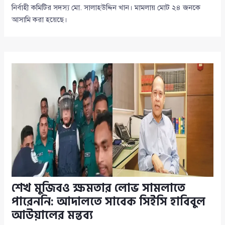
নির্বাহী কমিটির সদস্য মো. সালাহউদ্দিন খান। মামলায় মোট ২৪ জনকে
আসামি করা হয়েছে।
শেখ মুজিবও ক্ষমতার লোভ সামলাতে
পারেননি: আদালতে সাবেক সিইসি হাবিবুল
আউয়ালের মন্তব্য