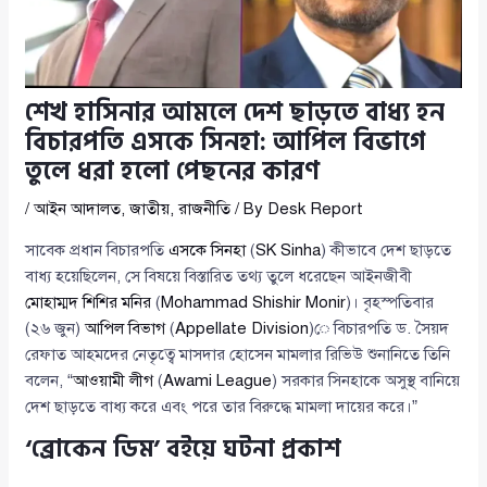
শেখ হাসিনার আমলে দেশ ছাড়তে বাধ্য হন
বিচারপতি এসকে সিনহা: আপিল বিভাগে
তুলে ধরা হলো পেছনের কারণ
/
আইন আদালত
,
জাতীয়
,
রাজনীতি
/ By
Desk Report
সাবেক প্রধান বিচারপতি
এসকে সিনহা
(
SK Sinha
) কীভাবে দেশ ছাড়তে
বাধ্য হয়েছিলেন, সে বিষয়ে বিস্তারিত তথ্য তুলে ধরেছেন আইনজীবী
মোহাম্মদ শিশির মনির
(
Mohammad Shishir Monir
)। বৃহস্পতিবার
(২৬ জুন)
আপিল বিভাগ
(
Appellate Division
)ে বিচারপতি ড. সৈয়দ
রেফাত আহমদের নেতৃত্বে মাসদার হোসেন মামলার রিভিউ শুনানিতে তিনি
বলেন, “
আওয়ামী লীগ
(
Awami League
) সরকার সিনহাকে অসুস্থ বানিয়ে
দেশ ছাড়তে বাধ্য করে এবং পরে তার বিরুদ্ধে মামলা দায়ের করে।”
‘ব্রোকেন ডিম’ বইয়ে ঘটনা প্রকাশ