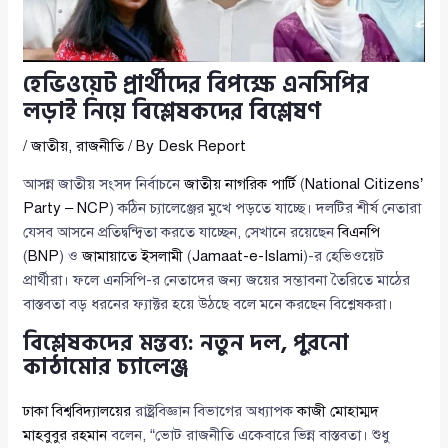
হেভিওয়েট প্রার্থীদের বিপক্ষে এনসিপির
লড়াই নিয়ে বিশ্লেষকদের বিশ্লেষণ
/
জাতীয়
,
রাজনীতি
/ By
Desk Report
আসন্ন জাতীয় সংসদ নির্বাচনে
জাতীয় নাগরিক পার্টি
(
National Citizens’
Party – NCP
) কঠিন চ্যালেঞ্জের মুখে পড়তে যাচ্ছে। দলটির শীর্ষ নেতারা
যেসব আসনে প্রতিদ্বন্দ্বিতা করতে যাচ্ছেন, সেখানে রয়েছেন
বিএনপি
(
BNP
) ও
জামায়াতে ইসলামী
(
Jamaat-e-Islami
)-র হেভিওয়েট
প্রার্থীরা। ফলে এনসিপি-র নেতাদের জন্য জয়ের সম্ভাবনা তৈরিতে মাঠের
বাস্তবতা বড় ধরনের ফ্যাক্টর হয়ে উঠছে বলে মনে করছেন বিশ্লেষকরা।
বিশ্লেষকদের মন্তব্য: নতুন দল, পুরনো
কাঠামোর চ্যালেঞ্জ
ঢাকা বিশ্ববিদ্যালয়ের
রাষ্ট্রবিজ্ঞান বিভাগের অধ্যাপক
কাজী মোহাম্মদ
মাহবুবুর রহমান
বলেন, “ভোট রাজনীতি একেবারে ভিন্ন বাস্তবতা। শুধু