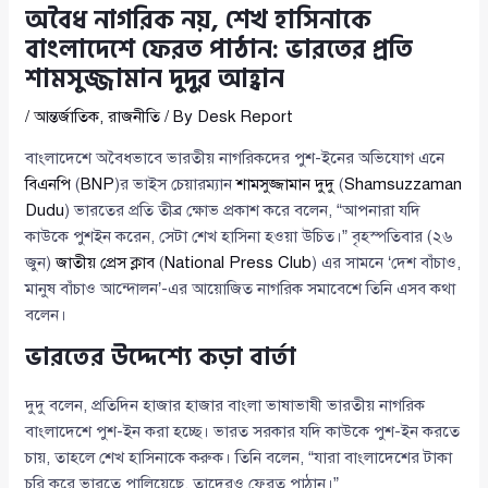
অবৈধ নাগরিক নয়, শেখ হাসিনাকে
বাংলাদেশে ফেরত পাঠান: ভারতের প্রতি
শামসুজ্জামান দুদুর আহ্বান
/
আন্তর্জাতিক
,
রাজনীতি
/ By
Desk Report
বাংলাদেশে অবৈধভাবে ভারতীয় নাগরিকদের পুশ-ইনের অভিযোগ এনে
বিএনপি
(
BNP
)র ভাইস চেয়ারম্যান
শামসুজ্জামান দুদু
(
Shamsuzzaman
Dudu
) ভারতের প্রতি তীব্র ক্ষোভ প্রকাশ করে বলেন, “আপনারা যদি
কাউকে পুশইন করেন, সেটা শেখ হাসিনা হওয়া উচিত।” বৃহস্পতিবার (২৬
জুন)
জাতীয় প্রেস ক্লাব
(
National Press Club
) এর সামনে ‘দেশ বাঁচাও,
মানুষ বাঁচাও আন্দোলন’-এর আয়োজিত নাগরিক সমাবেশে তিনি এসব কথা
বলেন।
ভারতের উদ্দেশ্যে কড়া বার্তা
দুদু বলেন, প্রতিদিন হাজার হাজার বাংলা ভাষাভাষী ভারতীয় নাগরিক
বাংলাদেশে পুশ-ইন করা হচ্ছে। ভারত সরকার যদি কাউকে পুশ-ইন করতে
চায়, তাহলে শেখ হাসিনাকে করুক। তিনি বলেন, “যারা বাংলাদেশের টাকা
চুরি করে ভারতে পালিয়েছে, তাদেরও ফেরত পাঠান।”