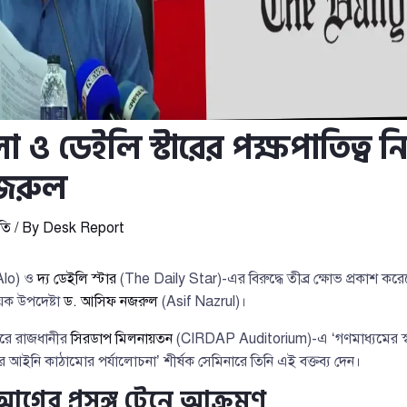
 ও ডেইলি স্টারের পক্ষপাতিত্ব ন
জরুল
তি
/ By
Desk Report
Alo) ও
দ্য ডেইলি স্টার
(The Daily Star)-এর বিরুদ্ধে তীব্র ক্ষোভ প্রকাশ করেছে
ক উপদেষ্টা
ড. আসিফ নজরুল
(Asif Nazrul)।
পুরে রাজধানীর
সিরডাপ মিলনায়তন
(CIRDAP Auditorium)-এ ‘গণমাধ্যমের স্ব
তির আইনি কাঠামোর পর্যালোচনা’ শীর্ষক সেমিনারে তিনি এই বক্তব্য দেন।
গের প্রসঙ্গ টেনে আক্রমণ