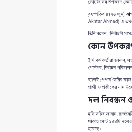
ভোটের সব উপকরণ কেনাকাট
বৃহস্পতিবার (২৬ জুন)
আগ
Akhtar Ahmed) এ তথ্য
তিনি বলেন, “নির্বাচনি সাম
কোন উপকরণ 
ইসি কর্মকর্তারা জানান, স
পোস্টার, নির্বাচন পরিচালনা ম
ব্যালট পেপার তৈরির কাজ ন
প্রার্থী ও প্রতীকের নাম উ
দল নিবন্ধন ও
ইসি সচিব জানান, রাজনৈ
থাকায় মোট ১৪৪টি দলের 
হয়েছে।