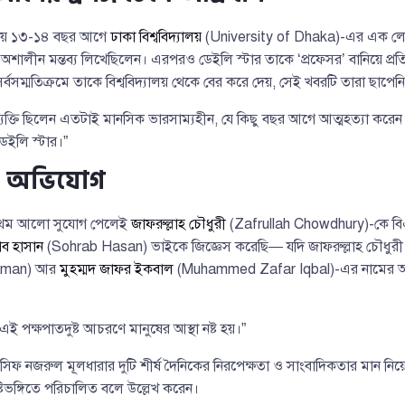
রায় ১৩-১৪ বছর আগে
ঢাকা বিশ্ববিদ্যালয়
(University of Dhaka)-এর এক ল
অশালীন মন্তব্য লিখেছিলেন। এরপরও ডেইলি স্টার তাকে ‘প্রফেসর’ বানিয়ে প্র
্বসম্মতিক্রমে তাকে বিশ্ববিদ্যালয় থেকে বের করে দেয়, সেই খবরটি তারা ছাপেনি
্যক্তি ছিলেন এতটাই মানসিক ভারসাম্যহীন, যে কিছু বছর আগে আত্মহত্যা ক
েইলি স্টার।”
ের অভিযোগ
্রথম আলো সুযোগ পেলেই
জাফরুল্লাহ চৌধুরী
(Zafrullah Chowdhury)-কে বিএন
ব হাসান
(Sohrab Hasan) ভাইকে জিজ্ঞেস করেছি— যদি জাফরুল্লাহ চৌধুরী 
aman) আর
মুহম্মদ জাফর ইকবাল
(Muhammed Zafar Iqbal)-এর নামের আ
ই পক্ষপাতদুষ্ট আচরণে মানুষের আস্থা নষ্ট হয়।”
আসিফ নজরুল মূলধারার দুটি শীর্ষ দৈনিকের নিরপেক্ষতা ও সাংবাদিকতার মান নিয়
্টিভঙ্গিতে পরিচালিত বলে উল্লেখ করেন।