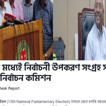
র মধ্যেই নির্বাচনী উপকরণ সংগ্রহ স
নির্বাচন কমিশন
Desk Report
বাচন
(13th National Parliamentary Election) সামনে রেখে চলতি বছরের সে