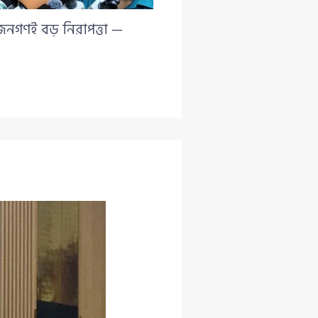
 জনগণই বড় নিরাপত্তা —