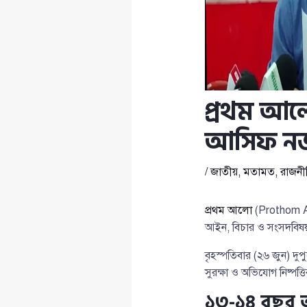
প্রথম আলো
আসিফ ন
/
জাতীয়
,
মতামত
,
রাজনী
প্রথম আলো
(Prothom 
আইন, বিচার ও সংসদবিষয়
বৃহস্পতিবার (২৬ জুন) দু
সুরক্ষা ও অভিযোগ নিষ্পত্
১৩-১৪ বছর আ