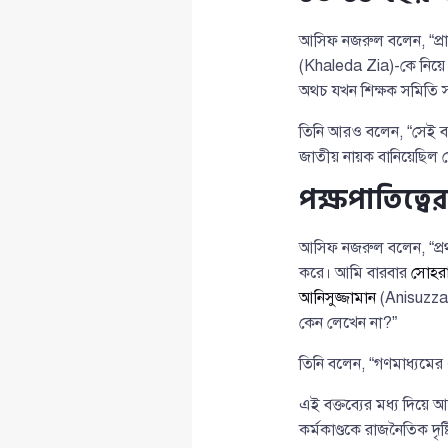
আসিফ নজরুল বলেন, “প্
(Khaleda Zia)-কে নিয়ে 
অথচ যখন শিক্ষক সমিতি সর
তিনি আরও বলেন, “সেই ব
জাতীয় নায়ক বানিয়েছিল ড
পক্ষপাতিত্ব
আসিফ নজরুল বলেন, “প
করে। আমি বারবার
সোহরা
আনিসুজ্জামান
(Anisuzz
কেন লেখেন না?”
তিনি বলেন, “গণমাধ্যমের এ
এই বক্তব্যের মধ্য দিয়ে 
কর্মকাণ্ডকে রাজনৈতিক দৃষ