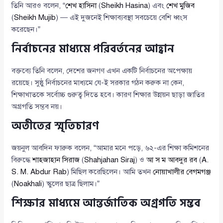
তিনি আরও বলেন, “
শেখ হাসিনা
(
Sheikh Hasina
) এবং
শেখ মুজিব
(
Sheikh Mujib
) — এই দুজনেই শিক্ষাব্যবস্থা সবচেয়ে বেশি ধ্বংস
করেছেন।”
নির্বাচনের মাধ্যমে পরিবর্তনের আহ্বান
বক্তব্যে তিনি বলেন, দেশের জনগণ এখন একটি নির্বাচনের অপেক্ষায়
রয়েছে। সুষ্ঠু নির্বাচনের মাধ্যমে যে-ই সরকার গঠন করুক না কেন,
শিক্ষাখাতকে সর্বোচ্চ গুরুত্ব দিতে হবে। কারণ শিক্ষার উন্নয়ন ছাড়া জাতির
অগ্রগতি সম্ভব নয়।
অতীতের স্মৃতিচারণ
জয়নুল আবদিন ফারুক বলেন, “আমার মনে পড়ে, ৬২-এর শিক্ষা কমিশনের
বিরুদ্ধে
শাহজাহান সিরাজ
(
Shahjahan Siraj
) ও
আ স ম আবদুর রব
(
A.
S. M. Abdur Rab
) মিছিল করেছিলেন। আমি তখন
নোয়াখালীর বেগমগঞ্জ
(
Noakhali
) স্কুলের ছাত্র ছিলাম।”
শিক্ষার মাধ্যমে আন্তর্জাতিক অগ্রগতি সম্ভব