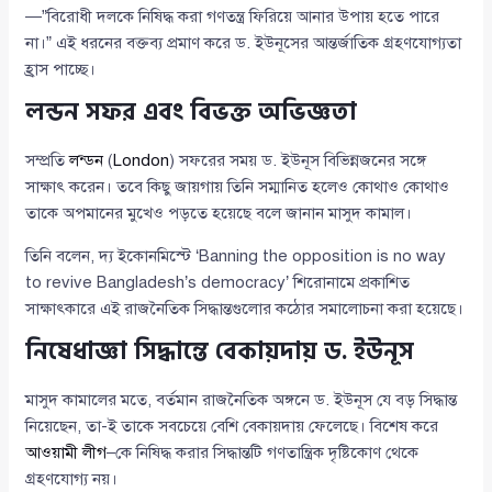
—”বিরোধী দলকে নিষিদ্ধ করা গণতন্ত্র ফিরিয়ে আনার উপায় হতে পারে
না।” এই ধরনের বক্তব্য প্রমাণ করে ড. ইউনূসের আন্তর্জাতিক গ্রহণযোগ্যতা
হ্রাস পাচ্ছে।
লন্ডন সফর এবং বিভক্ত অভিজ্ঞতা
সম্প্রতি
লন্ডন
(
London
) সফরের সময় ড. ইউনূস বিভিন্নজনের সঙ্গে
সাক্ষাৎ করেন। তবে কিছু জায়গায় তিনি সম্মানিত হলেও কোথাও কোথাও
তাকে অপমানের মুখেও পড়তে হয়েছে বলে জানান মাসুদ কামাল।
তিনি বলেন, দ্য ইকোনমিস্টে ‘Banning the opposition is no way
to revive Bangladesh’s democracy’ শিরোনামে প্রকাশিত
সাক্ষাৎকারে এই রাজনৈতিক সিদ্ধান্তগুলোর কঠোর সমালোচনা করা হয়েছে।
নিষেধাজ্ঞা সিদ্ধান্তে বেকায়দায় ড. ইউনূস
মাসুদ কামালের মতে, বর্তমান রাজনৈতিক অঙ্গনে ড. ইউনূস যে বড় সিদ্ধান্ত
নিয়েছেন, তা-ই তাকে সবচেয়ে বেশি বেকায়দায় ফেলেছে। বিশেষ করে
আওয়ামী লীগ
–কে নিষিদ্ধ করার সিদ্ধান্তটি গণতান্ত্রিক দৃষ্টিকোণ থেকে
গ্রহণযোগ্য নয়।