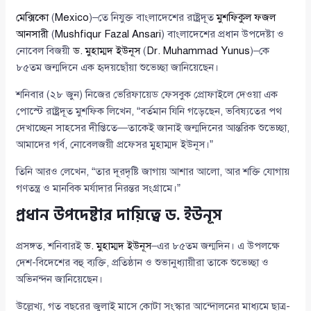
মেক্সিকো
(
Mexico
)–তে নিযুক্ত বাংলাদেশের রাষ্ট্রদূত
মুশফিকুল ফজল
আনসারী
(
Mushfiqur Fazal Ansari
) বাংলাদেশের প্রধান উপদেষ্টা ও
নোবেল বিজয়ী
ড. মুহাম্মদ ইউনূস
(
Dr. Muhammad Yunus
)–কে
৮৫তম জন্মদিনে এক হৃদয়ছোঁয়া শুভেচ্ছা জানিয়েছেন।
শনিবার (২৮ জুন) নিজের ভেরিফায়েড ফেসবুক প্রোফাইলে দেওয়া এক
পোস্টে রাষ্ট্রদূত মুশফিক লিখেন, “বর্তমান যিনি গড়েছেন, ভবিষ্যতের পথ
দেখাচ্ছেন সাহসের দীপ্তিতে—তাকেই জানাই জন্মদিনের আন্তরিক শুভেচ্ছা,
আমাদের গর্ব, নোবেলজয়ী প্রফেসর মুহাম্মদ ইউনূস।”
তিনি আরও লেখেন, “তার দূরদৃষ্টি জাগায় আশার আলো, আর শক্তি যোগায়
গণতন্ত্র ও মানবিক মর্যাদার নিরন্তর সংগ্রামে।”
প্রধান উপদেষ্টার দায়িত্বে ড. ইউনূস
প্রসঙ্গত, শনিবারই
ড. মুহাম্মদ ইউনূস
–এর ৮৫তম জন্মদিন। এ উপলক্ষে
দেশ-বিদেশের বহু ব্যক্তি, প্রতিষ্ঠান ও শুভানুধ্যায়ীরা তাকে শুভেচ্ছা ও
অভিনন্দন জানিয়েছেন।
উল্লেখ্য, গত বছরের জুলাই মাসে কোটা সংস্কার আন্দোলনের মাধ্যমে ছাত্র-