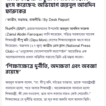
ধ্বংস করেছেন: অভিযোগ জয়নুল আবদিন
ফারুকের
/
জাতীয়
,
মতামত
,
রাজনীতি
/ By
Desk Report
বিএনপি
(
BNP
) চেয়ারপারসনের উপদেষ্টা
জয়নুল আবদিন ফারুক
(
Zainul Abdin Farroque
) দাবি করেছেন, পতিত সরকারের সাবেক
শিক্ষামন্ত্রী
দীপু মনি
(
Dipu Moni
) দেশের শিক্ষাব্যবস্থাকে ধ্বংস করে
দিয়েছেন। শুক্রবার (২৭ জুন)
জাতীয় প্রেস ক্লাব
(
National Press
Club
)–এ “এডুকেশন ডেভেলপমেন্ট ক্যাম্পেইন” আয়োজিত এক
আলোচনাসভায় প্রধান অতিথির বক্তব্যে তিনি এই মন্তব্য করেন।
‘শিক্ষাক্ষেত্রে দুর্নীতি, অদক্ষতা এবং অবজ্ঞা
রয়েছে’
জয়নুল ফারুক বলেন, “ডা. দীপু মনি, দাঁতের ডাক্তার, তাকে পররাষ্ট্রমন্ত্রী
বানানো হলো, পরে আবার শিক্ষামন্ত্রী। আরেকজনকে বানানো হলো
শিক্ষামন্ত্রী, কী যেন নওফেল, তার বাপ-দাদার নামও কেউ শোনেনি।”
শিক্ষাক্ষেত্রে যে দুর্নীতি রয়েছে, তা দূর করা জরুরি বলে জানান তিনি।