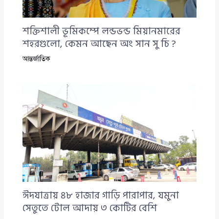
শক্তিশালী ভূমিকম্পে লন্ডভন্ড মিয়ানমারের
শহরগুলো, কেমন আছেন অং সান সু চি ?
আন্তর্জাতিক
ঈদযাত্রায় ৪৮ হাজার গাড়ি পারাপার, যমুনা
সেতুতে টোল আদায় ৩ কোটির বেশি