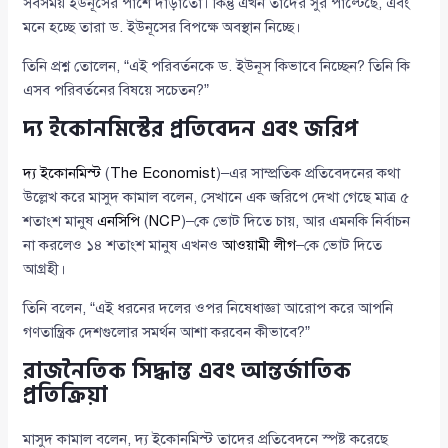
সবসময় ইউনূসের পাশে দাঁড়াতো। কিন্তু এখন তাদের সুর পাল্টেছে, এবং
মনে হচ্ছে তারা ড. ইউনূসের বিপক্ষে অবস্থান নিচ্ছে।
তিনি প্রশ্ন তোলেন, “এই পরিবর্তনকে ড. ইউনূস কিভাবে নিচ্ছেন? তিনি কি
এসব পরিবর্তনের বিষয়ে সচেতন?”
দ্য ইকোনমিস্টের প্রতিবেদন এবং জরিপ
দ্য ইকোনমিস্ট
(
The Economist
)–এর সাম্প্রতিক প্রতিবেদনের কথা
উল্লেখ করে মাসুদ কামাল বলেন, সেখানে এক জরিপে দেখা গেছে মাত্র ৫
শতাংশ মানুষ
এনসিপি
(
NCP
)–কে ভোট দিতে চায়, আর এমনকি নির্বাচন
না করলেও ১৪ শতাংশ মানুষ এখনও
আওয়ামী লীগ
–কে ভোট দিতে
আগ্রহী।
তিনি বলেন, “এই ধরনের দলের ওপর নিষেধাজ্ঞা আরোপ করে আপনি
গণতান্ত্রিক দেশগুলোর সমর্থন আশা করবেন কীভাবে?”
রাজনৈতিক সিদ্ধান্ত এবং আন্তর্জাতিক
প্রতিক্রিয়া
মাসুদ কামাল বলেন, দ্য ইকোনমিস্ট তাদের প্রতিবেদনে স্পষ্ট করেছে