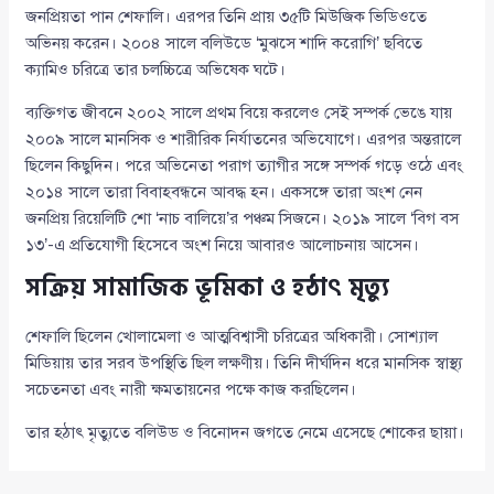
জনপ্রিয়তা পান শেফালি। এরপর তিনি প্রায় ৩৫টি মিউজিক ভিডিওতে
অভিনয় করেন। ২০০৪ সালে বলিউডে ‘মুঝসে শাদি করোগি’ ছবিতে
ক্যামিও চরিত্রে তার চলচ্চিত্রে অভিষেক ঘটে।
ব্যক্তিগত জীবনে ২০০২ সালে প্রথম বিয়ে করলেও সেই সম্পর্ক ভেঙে যায়
২০০৯ সালে মানসিক ও শারীরিক নির্যাতনের অভিযোগে। এরপর অন্তরালে
ছিলেন কিছুদিন। পরে অভিনেতা পরাগ ত্যাগীর সঙ্গে সম্পর্ক গড়ে ওঠে এবং
২০১৪ সালে তারা বিবাহবন্ধনে আবদ্ধ হন। একসঙ্গে তারা অংশ নেন
জনপ্রিয় রিয়েলিটি শো ‘নাচ বালিয়ে’র পঞ্চম সিজনে। ২০১৯ সালে ‘বিগ বস
১৩’-এ প্রতিযোগী হিসেবে অংশ নিয়ে আবারও আলোচনায় আসেন।
সক্রিয় সামাজিক ভূমিকা ও হঠাৎ মৃত্যু
শেফালি ছিলেন খোলামেলা ও আত্মবিশ্বাসী চরিত্রের অধিকারী। সোশ্যাল
মিডিয়ায় তার সরব উপস্থিতি ছিল লক্ষণীয়। তিনি দীর্ঘদিন ধরে মানসিক স্বাস্থ্য
সচেতনতা এবং নারী ক্ষমতায়নের পক্ষে কাজ করছিলেন।
তার হঠাৎ মৃত্যুতে বলিউড ও বিনোদন জগতে নেমে এসেছে শোকের ছায়া।