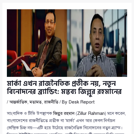
মার্কা এখন রাজনৈতিক প্রতীক নয়, নতুন
বিনোদনের ব্র্যান্ডিং: মন্তব্য জিল্লুর রহমানের
/
আন্তর্জাতিক
,
মতামত
,
রাজনীতি
/ By
Desk Report
সাংবাদিক ও টিভি উপস্থাপক
জিল্লুর রহমান
(
Zillur Rahman
) মনে করেন,
বাংলাদেশের রাজনীতিতে প্রতীক বা ‘মার্কা’ এখন আর কেবল নির্বাচন
কেন্দ্রিক চিহ্ন নয়—এটি হয়ে উঠেছে রাজনৈতিক বিনোদনের নতুন ব্র্যান্ড।