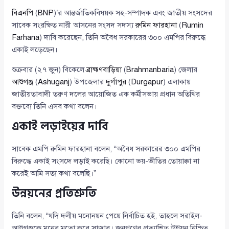
বিএনপি
(
BNP
)’র আন্তর্জাতিকবিষয়ক সহ-সম্পাদক এবং জাতীয় সংসদের
সাবেক সংরক্ষিত নারী আসনের সংসদ সদস্য
রুমিন ফারহানা
(
Rumin
Farhana
) দাবি করেছেন, তিনি অবৈধ সরকারের ৩০০ এমপির বিরুদ্ধে
একাই লড়েছেন।
শুক্রবার (২৭ জুন) বিকেলে
ব্রাহ্মণবাড়িয়া
(
Brahmanbaria
) জেলার
আশুগঞ্জ
(
Ashuganj
) উপজেলার
দুর্গাপুর
(
Durgapur
) এলাকায়
জাতীয়তাবাদী তরুণ দলের আয়োজিত এক কর্মীসভায় প্রধান অতিথির
বক্তব্যে তিনি এসব কথা বলেন।
একাই লড়াইয়ের দাবি
সাবেক এমপি রুমিন ফারহানা বলেন, “অবৈধ সরকারের ৩০০ এমপির
বিরুদ্ধে একাই সংসদে লড়াই করেছি। কোনো ভয়-ভীতির তোয়াক্কা না
করেই আমি সত্য কথা বলেছি।”
উন্নয়নের প্রতিশ্রুতি
তিনি বলেন, “যদি দলীয় মনোনয়ন পেয়ে নির্বাচিত হই, তাহলে সরাইল-
আশুগঞ্জকে মনের মতো করে সাজাব। জনগণের প্রত্যাশিত উন্নয়ন নিশ্চিত