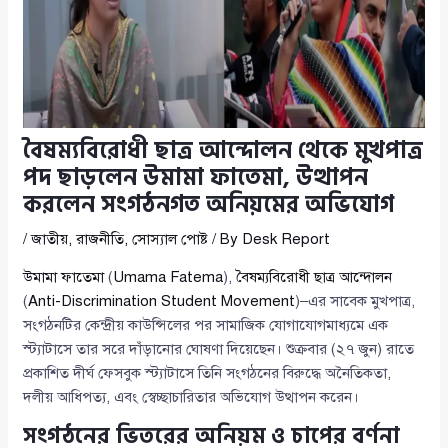
বৈষম্যবিরোধী ছাত্র আন্দোলন থেকে মুখপাত্র
পদ ছাড়লেন উমামা ফাতেমা, উত্থাপন
করলেন সংগঠনগত অনিয়মের অভিযোগ
/
জাতীয়
,
রাজনীতি
,
সোস্যাল পোষ্ট
/ By
Desk Report
উমামা ফাতেমা
(
Umama Fatema
),
বৈষম্যবিরোধী ছাত্র আন্দোলন
(
Anti-Discrimination Student Movement
)–এর সাবেক মুখপাত্র,
সংগঠনটির কেন্দ্রীয় কাউন্সিলের পর সামাজিক যোগাযোগমাধ্যমে এক
স্ট্যাটাসে তার সরে দাঁড়ানোর ঘোষণা দিয়েছেন। শুক্রবার (২৭ জুন) রাতে
প্রকাশিত দীর্ঘ ফেসবুক স্ট্যাটাসে তিনি সংগঠনের বিরুদ্ধে অনৈতিকতা,
দলীয় আধিপত্য, এবং স্বেচ্ছাচারিতার অভিযোগ উত্থাপন করেন।
সংগঠনের ভিতরের অনিয়ম ও চাপের বর্ণনা