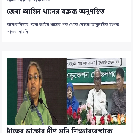
আচরণের নিন্দা জানিয়েছেন।
জেবা আমিন খানের বক্তব্য অনুপস্থিত
ঘটনার বিষয়ে জেবা আমিন খানের পক্ষ থেকে কোনো আনুষ্ঠানিক বক্তব্য
পাওয়া যায়নি।
দাঁতের ডাক্তার দীপু মনি শিক্ষাব্যবস্থাকে