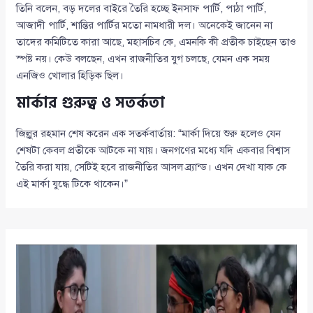
তিনি বলেন, বড় দলের বাইরে তৈরি হচ্ছে ইনসাফ পার্টি, পাঠা পার্টি,
আজাদী পার্টি, শান্তির পার্টির মতো নামধারী দল। অনেকেই জানেন না
তাদের কমিটিতে কারা আছে, মহাসচিব কে, এমনকি কী প্রতীক চাইছেন তাও
স্পষ্ট নয়। কেউ বলছেন, এখন রাজনীতির যুগ চলছে, যেমন এক সময়
এনজিও খোলার হিড়িক ছিল।
মার্কার গুরুত্ব ও সতর্কতা
জিল্লুর রহমান শেষ করেন এক সতর্কবার্তায়: “মার্কা দিয়ে শুরু হলেও যেন
শেষটা কেবল প্রতীকে আটকে না যায়। জনগণের মধ্যে যদি একবার বিশ্বাস
তৈরি করা যায়, সেটিই হবে রাজনীতির আসল ব্র্যান্ড। এখন দেখা যাক কে
এই মার্কা যুদ্ধে টিকে থাকেন।”