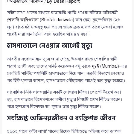
/
আন্তর্জাতিক
,
বিনোদন
/ By
Desk Report
‘কাঁটা লাগা’ গানের মাধ্যমে রাতারাতি খ্যাতি পাওয়া বলিউড অভিনেত্রী
শেফালি জারিওয়ালা
(
Shefali Jariwala
) আর নেই। বৃহস্পতিবার (২৬
জুন) রাতে হঠাৎ অসুস্থ হয়ে পড়লে তাকে দ্রুত হাসপাতালে নেওয়া হলেও
পথেই মারা যান তিনি। বয়স হয়েছিল মাত্র ৪২ বছর।
হাসপাতালে নেওয়ার আগেই মৃত্যু
ভারতীয় সংবাদমাধ্যম সূত্রে জানা গেছে, শুক্রবার রাতে শেফালির স্বামী
পরাগ ত্যাগী এবং তাদের ঘনিষ্ঠ কয়েকজন বন্ধু তাকে
মুম্বই
(
Mumbai
)–এর
বেলভিউ মাল্টিস্পেশালিটি হাসপাতালে নিয়ে যান। জরুরি বিভাগে নেওয়ার
পর চিকিৎসকরা জানান, হাসপাতালে পৌঁছানোর আগেই তার মৃত্যু হয়েছে।
সাংবাদিক ভিকি লালওয়ানির একটি সোশ্যাল মিডিয়া পোস্টে উল্লেখ করা
হয়, হাসপাতালে রিসেপশনের কর্মীরা মৃত্যুর বিষয়টি প্রথম নিশ্চিত করেন।
পরে হৃদরোগ বিশেষজ্ঞ ডা. লুলাও তার মৃত্যু নিশ্চিত করেন।
সংক্ষিপ্ত অভিনয়জীবন ও ব্যক্তিগত জীবন
২০০২ সালে ‘কাঁটা লাগা’ গানের রিমেক ভিডিওতে অভিনয় করে ব্যাপক