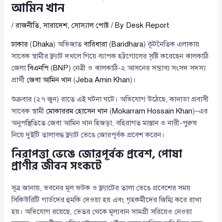
আমিন খান
/
রাজনীতি
,
সারাদেশ
,
সোস্যাল পোষ্ট
/ By
Desk Report
ঢাকার
(
Dhaka
) অভিজাত
বারিধারা
(
Baridhara
) কূটনৈতিক এলাকায়
সাবেক স্বামীর ফ্ল্যাট দখলে গিয়ে ব্যাপক হট্টগোলের সৃষ্টি করেছেন ঝালকাঠি
জেলা
বিএনপি
(
BNP
) নেত্রী ও ঝালকাঠি-২ আসনের সম্ভাব্য সংসদ সদস্য
প্রার্থী
জেবা আমিন খান
(
Jeba Amin Khan
)।
শুক্রবার (২৭ জুন) রাতে এই ঘটনা ঘটে। অভিযোগ উঠেছে, কানাডা প্রবাসী
সাবেক স্বামী
মোকাররম হোসেন খান
(
Mokarram Hossain Khan
)–এর
অনুপস্থিতিতে জেবা আমিন খান হিজড়া, বহিরাগত মাস্তান ও নারী-পুরুষ
নিয়ে দুইটি তালাবদ্ধ ফ্ল্যাট ভেঙে জোরপূর্বক প্রবেশ করেন।
নিরাপত্তা ভেঙে জোরপূর্বক প্রবেশ, পোষা
প্রাণীর জীবন সংকটে
সূত্র জানায়, ভবনের মূল ফটক ও ফ্ল্যাটের তালা ভেঙে প্রবেশের সময়
সিকিউরিটি গার্ডদের হুমকি দেওয়া হয় এবং গৃহকর্মীদের জিম্মি করে রাখা
হয়। অভিযোগ রয়েছে, ভেতর থেকে মূল্যবান সামগ্রী সরিয়েও নেওয়া