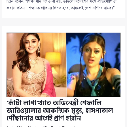
তিনি বলেন, “শিক্ষা যদি উন্নত না হয়, তাহলে বিদেশের সঙ্গে প্রতিযোগিতা
করাও কঠিন। শিক্ষাকে প্রাধান্য দিতে হবে, তাহলেই দেশ এগিয়ে যাবে।”
‘কাঁটা লাগা’খ্যাত অভিনেত্রী শেফালি
জারিওয়ালার আকস্মিক মৃত্যু, হাসপাতাল
পৌঁছানোর আগেই প্রাণ হারান