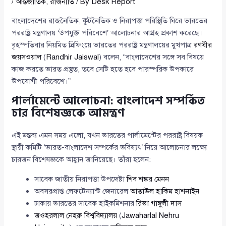
/
আন্তর্জাতিক
,
রাজনীতি
/ By
Desk Report
বাংলাদেশের রাজনৈতিক, কূটনৈতিক ও নিরাপত্তা পরিস্থিতি ঘিরে ভারতের
পররাষ্ট্র মন্ত্রণালয় ‘উপযুক্ত পরিবেশে’ আলোচনার আগ্রহ প্রকাশ করেছে।
বৃহস্পতিবার নিয়মিত ব্রিফিংয়ে ভারতের পররাষ্ট্র মন্ত্রণালয়ের মুখপাত্র
রণধীর
জয়সওয়াল
(
Randhir Jaiswal
) বলেন, “বাংলাদেশের সঙ্গে সব বিষয়ে
কাজ করতে ভারত প্রস্তুত, তবে সেটি হতে হবে পারস্পরিক উপকারে
উপযোগী পরিবেশে।”
পার্লামেন্টে আলোচনা: বাংলাদেশ সম্পর্কিত
চার বিশেষজ্ঞকে আমন্ত্রণ
এই মন্তব্য এমন সময় এলো, যখন ভারতের পার্লামেন্টের পররাষ্ট্র বিষয়ক
স্থায়ী কমিটি ‘ভারত-বাংলাদেশ সম্পর্কের ভবিষ্যৎ’ নিয়ে আলোচনার লক্ষ্যে
চারজন বিশেষজ্ঞকে আহ্বান জানিয়েছে। তাঁরা হলেন:
সাবেক জাতীয় নিরাপত্তা উপদেষ্টা
শিব শঙ্কর মেনন
অবসরপ্রাপ্ত লেফটেন্যান্ট জেনারেল
আতাউল হাকিম হাশনাইন
ঢাকায় ভারতের সাবেক হাইকমিশনার
রিভা গাঙ্গুলী দাস
জওহরলাল নেহরু বিশ্ববিদ্যালয়
(
Jawaharlal Nehru