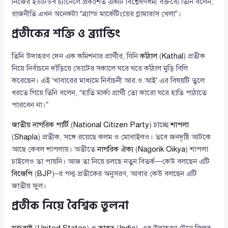
নিজের ইউটিউব চ্যানেলে প্রকাশিত একটি বিশ্লেষণধর্মী বক্তব্যে তিনি বলেন,
রাজনীতি এখন অনেকটা “ব্র্যান্ড মার্কেটিংয়ের গ্লামারাস খেলা”।
প্রতীকের শক্তি ও ব্র্যান্ডিং
তিনি উদাহরণ দেন এক কমিশনার প্রার্থীর, যিনি
কাঁঠাল
(
Kathal
) প্রতীক
নিয়ে নির্বাচনে দাঁড়িয়ে ভোটের সকালে ঘরে ঘরে কাঁঠাল মুড়ি বিলি
করেছেন। এই ‘খাবারের মাধ্যমে নির্বাচনী আর.ও.আই’ এর বিষয়টি তুলে
ধরতে গিয়ে তিনি বলেন, “হাতি মার্কা প্রার্থী তো কারো ঘরে হাতি পাঠাতে
পারবেন না।”
জাতীয় নাগরিক পার্টি
(
National Citizen Party
) চাচ্ছে
শাপলা
(
Shapla
) প্রতীক, সঙ্গে রয়েছে কলম ও মোবাইলও। তবে জনদৃষ্টি আটকে
আছে কেবল শাপলায়। অতীতে
নাগরিক ঐক্য
(
Nagorik Oikya
) শাপলা
চাইলেও তা পায়নি। আজ তা নিয়ে চলছে নতুন বিতর্ক—কেউ বলছেন এটি
বিজেপি
(
BJP
)–র পদ্ম প্রতীকের অনুসরণ, আবার কেউ বলছেন এটি
জাতীয় ফুল।
প্রতীক নিয়ে বৈশ্বিক তুলনা