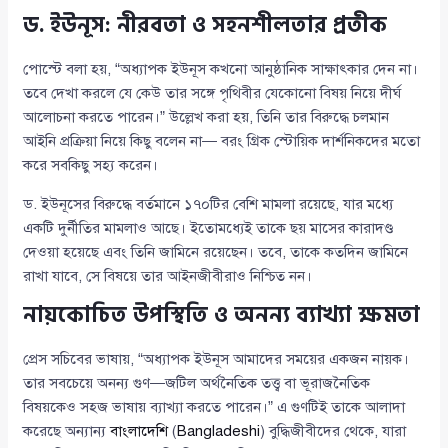
ড. ইউনূস: নীরবতা ও সহনশীলতার প্রতীক
পোস্টে বলা হয়, “অধ্যাপক ইউনূস কখনো আনুষ্ঠানিক সাক্ষাৎকার দেন না।
তবে দেখা করলে যে কেউ তার সঙ্গে পৃথিবীর যেকোনো বিষয় নিয়ে দীর্ঘ
আলোচনা করতে পারেন।” উল্লেখ করা হয়, তিনি তার বিরুদ্ধে চলমান
আইনি প্রক্রিয়া নিয়ে কিছু বলেন না— বরং গ্রিক স্টোয়িক দার্শনিকদের মতো
করে সবকিছু সহ্য করেন।
ড. ইউনূসের বিরুদ্ধে বর্তমানে ১৭০টির বেশি মামলা রয়েছে, যার মধ্যে
একটি দুর্নীতির মামলাও আছে। ইতোমধ্যেই তাকে ছয় মাসের কারাদণ্ড
দেওয়া হয়েছে এবং তিনি জামিনে রয়েছেন। তবে, তাকে কতদিন জামিনে
রাখা যাবে, সে বিষয়ে তার আইনজীবীরাও নিশ্চিত নন।
নায়কোচিত উপস্থিতি ও অনন্য ব্যাখ্যা ক্ষমতা
প্রেস সচিবের ভাষায়, “অধ্যাপক ইউনূস আমাদের সময়ের একজন নায়ক।
তার সবচেয়ে অনন্য গুণ—জটিল অর্থনৈতিক তত্ত্ব বা ভূরাজনৈতিক
বিষয়কেও সহজ ভাষায় ব্যাখ্যা করতে পারেন।” এ গুণটিই তাকে আলাদা
করেছে অন্যান্য
বাংলাদেশি
(
Bangladeshi
) বুদ্ধিজীবীদের থেকে, যারা