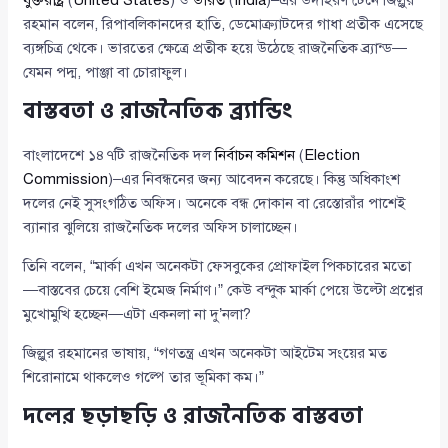
যুক্তরাষ্ট্র
(
United States
) ও
ভারত
(
India
)–এর উদাহরণ টেনে জিল্লুর
রহমান বলেন, রিপাবলিকানদের হাতি, ডেমোক্র্যাটদের গাধা প্রতীক এসেছে
ব্যঙ্গচিত্র থেকে। ভারতের ক্ষেত্রে প্রতীক হয়ে উঠেছে রাজনৈতিক ব্র্যান্ড—
যেমন পদ্ম, পাঞ্জা বা চোরাফুল।
বাস্তবতা ও রাজনৈতিক ব্র্যান্ডিং
বাংলাদেশে ১৪৭টি রাজনৈতিক দল
নির্বাচন কমিশন
(
Election
Commission
)–এর নিবন্ধনের জন্য আবেদন করেছে। কিন্তু অধিকাংশ
দলের নেই সুসংগঠিত অফিস। অনেকে বন্ধ দোকান বা রেস্তোরাঁর পাশেই
ব্যানার ঝুলিয়ে রাজনৈতিক দলের অফিস চালাচ্ছেন।
তিনি বলেন, “মার্কা এখন অনেকটা ফেসবুকের প্রোফাইল পিকচারের মতো
—বাস্তবের চেয়ে বেশি ইমেজ নির্মাণ।” কেউ বন্দুক মার্কা পেয়ে উল্টো প্রশ্নের
মুখোমুখি হচ্ছেন—এটা একনলা না দু’নলা?
জিল্লুর রহমানের ভাষায়, “গণতন্ত্র এখন অনেকটা আইটেম সংয়ের মত
শিরোনামে থাকলেও গল্পে তার ভূমিকা কম।”
দলের ছড়াছড়ি ও রাজনৈতিক বাস্তবতা