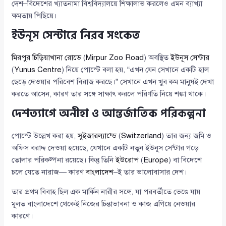
দেশ–বিদেশের খ্যাতনামা বিশ্ববিদ্যালয়ে শিক্ষালাভ করলেও এমন ব্যাখ্যা
ক্ষমতায় পিছিয়ে।
ইউনূস সেন্টারে নিরব সংকেত
মিরপুর চিড়িয়াখানা রোডে
(
Mirpur Zoo Road
) অবস্থিত
ইউনূস সেন্টার
(
Yunus Centre
) নিয়ে পোস্টে বলা হয়, “এখন যেন সেখানে একটি হাল
ছেড়ে দেওয়ার পরিবেশ বিরাজ করছে।” সেখানে এখন খুব কম মানুষই দেখা
করতে আসেন, কারণ তার সঙ্গে সাক্ষাৎ করলে পরিণতি নিয়ে শঙ্কা থাকে।
দেশত্যাগে অনীহা ও আন্তর্জাতিক পরিকল্পনা
পোস্টে উল্লেখ করা হয়,
সুইজারল্যান্ডে
(
Switzerland
) তার জন্য জমি ও
অফিস বরাদ্দ দেওয়া হয়েছে, যেখানে একটি নতুন ইউনূস সেন্টার গড়ে
তোলার পরিকল্পনা রয়েছে। কিন্তু তিনি
ইউরোপ
(
Europe
) বা বিদেশে
চলে যেতে নারাজ— কারণ
বাংলাদেশ
–ই তার ভালোবাসার দেশ।
তার প্রথম বিবাহ ছিল এক মার্কিন নারীর সঙ্গে, যা পরবর্তীতে ভেঙে যায়
মূলত বাংলাদেশে থেকেই নিজের চিন্তাভাবনা ও কাজ এগিয়ে নেওয়ার
কারণে।