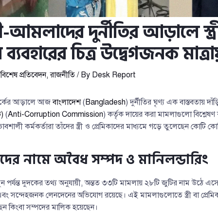
রী-আমলাদের দুর্নীতির আড়ালে স্ত্র
র ব্যবহারের চিত্র উদ্বেগজনক মাত্র
,
বিশেষ প্রতিবেদন
,
রাজনীতি
/ By
Desk Report
্পর্কের আড়ালে আজ
বাংলাদেশ
(
Bangladesh
) দুর্নীতির ঘৃণ্য এক বাস্তবতায় দা
ক)
(
Anti-Corruption Commission
) কর্তৃক দায়ের করা মামলাগুলো বিশ্লেষ
রভাবশালী কর্মকর্তারা তাঁদের স্ত্রী ও প্রেমিকাদের মাধ্যমে গড়ে তুলেছেন কোটি কোট
মিকাদের নামে অবৈধ সম্পদ ও মানিলন্ডারিং
ন পর্যন্ত দুদকের তথ্য অনুযায়ী, অন্তত ৩৩টি মামলায় ২৮টি জুটির নাম উঠে এসেছে
এবং সন্দেহজনক লেনদেনের অভিযোগ রয়েছে। এই মামলাগুলোতে স্ত্রী বা প্রেমিকার
েন কিংবা সম্পদের মালিক হয়েছেন।