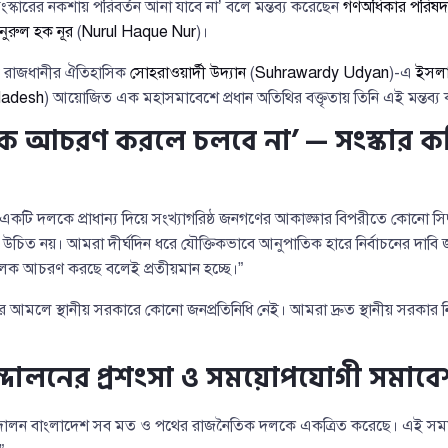
্কারের নকশায় পরিবর্তন আনা যাবে না’ বলে মন্তব্য করেছেন
গণঅধিকার পরিষদ
নুরুল হক নূর
(
Nurul Haque Nur
)।
ে রাজধানীর ঐতিহাসিক
সোহরাওয়ার্দী উদ্যান
(
Suhrawardy Udyan
)-এ
ইসলা
ladesh
) আয়োজিত এক মহাসমাবেশে প্রধান অতিথির বক্তৃতায় তিনি এই মন্তব্য
লক আচরণ করলে চলবে না’ — সংস্কার 
একটি দলকে প্রাধান্য দিয়ে সংখ্যাগরিষ্ঠ জনগণের আকাঙ্ক্ষার বিপরীতে কোনো সিদ্ধা
 উচিত নয়। আমরা দীর্ঘদিন ধরে যৌক্তিকভাবে আনুপাতিক হারে নির্বাচনের দাব
ূলক আচরণ করছে বলেই প্রতীয়মান হচ্ছে।”
 আমলে স্থানীয় সরকারে কোনো জনপ্রতিনিধি নেই। আমরা দ্রুত স্থানীয় সরকার 
দোলনের প্রশংসা ও সময়োপযোগী সমাবে
দোলন বাংলাদেশ সব মত ও পথের রাজনৈতিক দলকে একত্রিত করেছে। এই সমাব