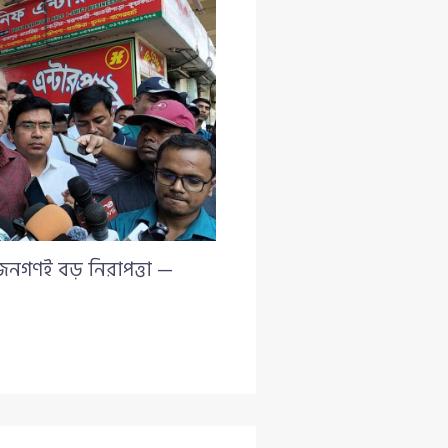
 জনগণই বড় নিরাপত্তা —