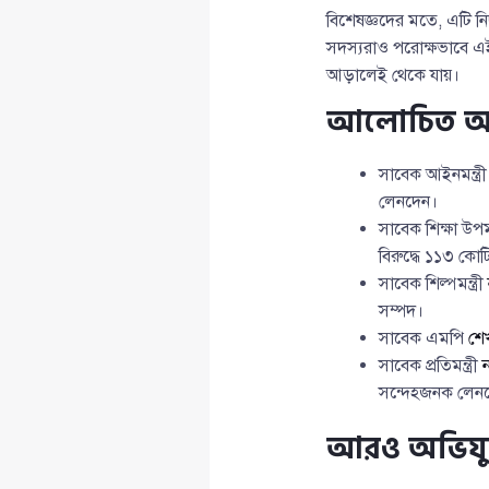
বিশেষজ্ঞদের মতে, এটি নিছ
সদস্যরাও পরোক্ষভাবে এ
আড়ালেই থেকে যায়।
আলোচিত অভি
সাবেক আইনমন্ত্র
লেনদেন।
সাবেক শিক্ষা উপমন
বিরুদ্ধে ১১৩ ক
সাবেক শিল্পমন্ত্রী
সম্পদ।
সাবেক এমপি
শেখ
সাবেক প্রতিমন্ত্রী
সন্দেহজনক লেন
আরও অভিযুক্