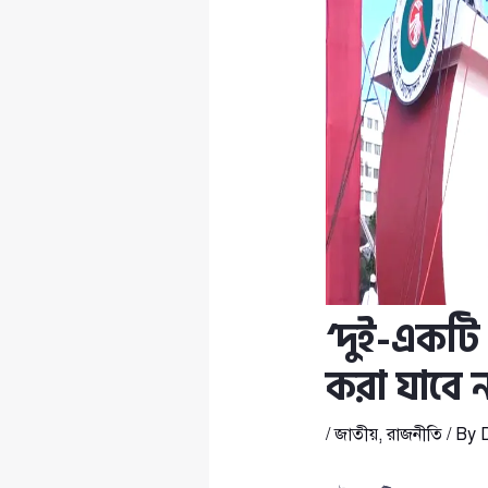
‘দুই-একটি
করা যাবে 
/
জাতীয়
,
রাজনীতি
/ By