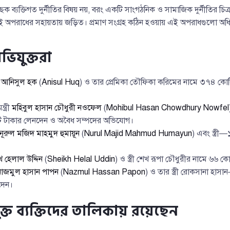
ক ব্যক্তিগত দুর্নীতির বিষয় নয়, বরং একটি সাংগঠনিক ও সামাজিক দুর্নীতির চিত্
ই অপরাধের সহায়তায় জড়িত। প্রমাণ সংগ্রহ কঠিন হওয়ায় এই অপরাধগুলো অধি
যুক্তরা
ী
আনিসুল হক
(
Anisul Huq
) ও তার প্রেমিকা তৌফিকা করিমের নামে ৩৭৪ কো
্ত্রী
মহিবুল হাসান চৌধুরী নওফেল
(
Mohibul Hasan Chowdhury Nowfel
োটি টাকার লেনদেন ও অবৈধ সম্পদের অভিযোগ।
নূরুল মজিদ মাহমুদ হুমায়ূন
(
Nurul Majid Mahmud Humayun
) এবং স্ত্র
 হেলাল উদ্দিন
(
Sheikh Helal Uddin
) ও স্ত্রী শেখ রূপা চৌধুরীর নামে ৬৬ 
নাজমুল হাসান পাপন
(
Nazmul Hassan Papon
) ও তার স্ত্রী রোকসানা হা
দেন।
ত ব্যক্তিদের তালিকায় রয়েছেন