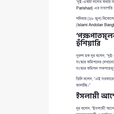
‘দুই-একটি দলের কথায় সংস
Parishad
) এর সভাপতি
শনিবার (২৮ জুন) বিকেল
(
Islami Andolan Bang
‘পক্ষপাতমূ
হুঁশিয়ারি
নুরুল হক নূর বলেন, “দুই-
সংস্কার কমিশনের দেখানো
সংস্কার কমিশন পক্ষপাতম
তিনি বলেন, “এই সরকারের
জানাচ্ছি।”
ইসলামী আন্
নূর বলেন, “ইসলামী আন্