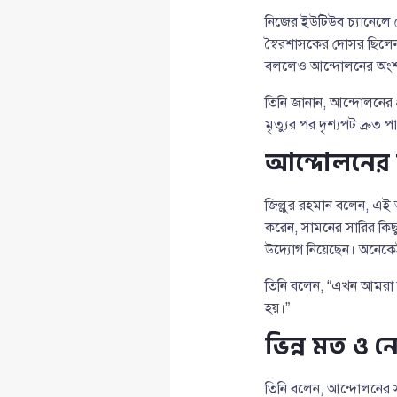
নিজের ইউটিউব চ্যানেলে 
স্বৈরশাসকের দোসর ছিলেন 
বললেও আন্দোলনের অংশ
তিনি জানান, আন্দোলনের 
মৃত্যুর পর দৃশ্যপট দ্রুত
আন্দোলনের
জিল্লুর রহমান বলেন, এই
করেন, সামনের সারির কিছ
উদ্যোগ নিয়েছেন। অনেকে
তিনি বলেন, “এখন আমরা য
হয়।”
ভিন্ন মত ও নে
তিনি বলেন, আন্দোলনের সম