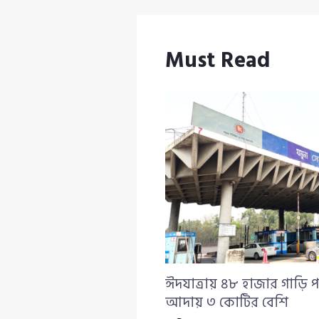
Must Read
ঈদযাত্রায় ৪৮ হাজার গাড়ি প
আদায় ৩ কোটির বেশি