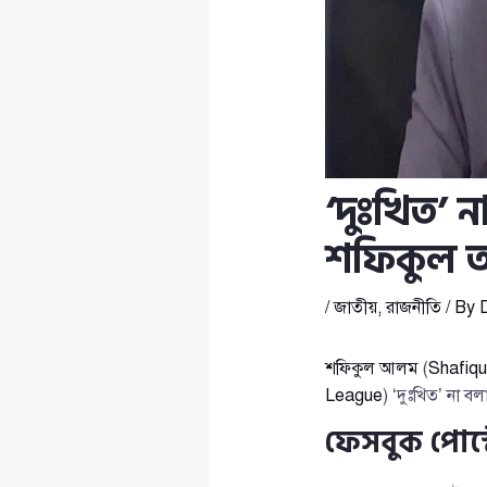
‘দুঃখিত’ ন
শফিকুল
/
জাতীয়
,
রাজনীতি
/ By
শফিকুল আলম
(
Shafiqu
League
) ‘দুঃখিত’ না বল
ফেসবুক পোস্ট