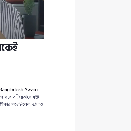
েকেই
Bangladesh Awami
লনে সক্রিয়ভাবে যুক্ত
্বীকার করেছিলেন, তারাও