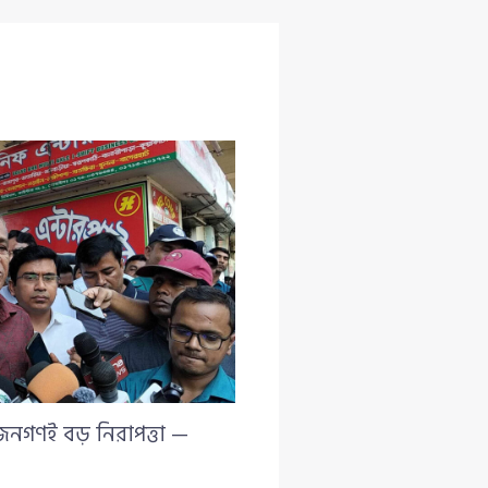
 জনগণই বড় নিরাপত্তা —