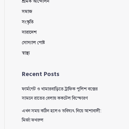
শ্রমিক আন্দোলন
সমাজ
সংস্কৃতি
সারাদেশ
সোস্যাল পোষ্ট
স্বাস্থ্য
Recent Posts
ফার্মগেট ও খামারবাড়িতে ট্রাফিক পুলিশ বক্সের
সামনে রাতের বেলায় ককটেল বিস্ফোরণ
এখন সময় কঠিন হলেও ভবিষ্যৎ নিয়ে আশাবাদী:
মির্জা ফখরুল