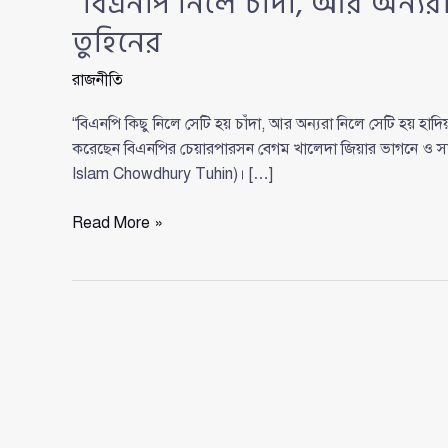
“বিএনপি নিলে চাঁদা, আর অন্যর
তুহিনের
রাজনীতি
“বিএনপি কিছু নিলে সেটি হয় চাঁদা, আর অন্যরা নিলে সেটি হয় হাদ
করেছেন বিএনপির চেয়ারপারসন বেগম খালেদা জিয়ার ভাগনে ও সা
Islam Chowdhury Tuhin)। […]
“বিএনপি
Read More »
নিলে
চাঁদা,
আর
অন্যরা
নিলে
হাদিয়া”—
দাবি
বিএনপি
নেতা