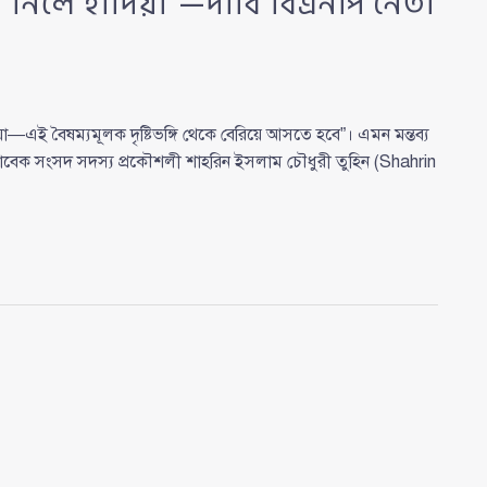
া নিলে হাদিয়া”—দাবি বিএনপি নেতা
িয়া—এই বৈষম্যমূলক দৃষ্টিভঙ্গি থেকে বেরিয়ে আসতে হবে”। এমন মন্তব্য
বেক সংসদ সদস্য প্রকৌশলী শাহরিন ইসলাম চৌধুরী তুহিন (Shahrin