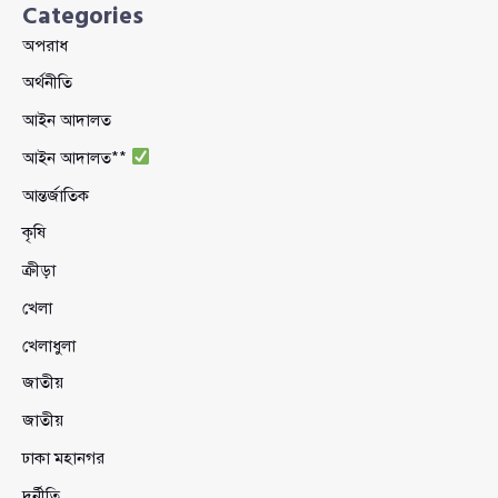
Categories
অপরাধ
অর্থনীতি
আইন আদালত
আইন আদালত**
আন্তর্জাতিক
কৃষি
ক্রীড়া
খেলা
খেলাধুলা
জাতীয়
জাতীয়
ঢাকা মহানগর
দুর্নীতি