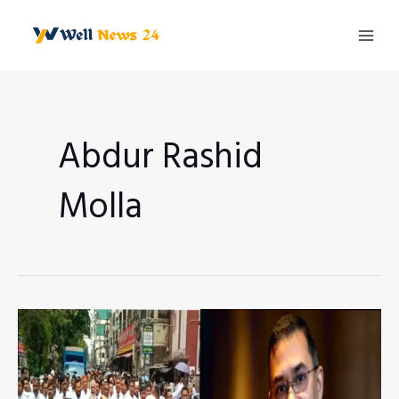
Skip
to
Mai
content
Men
Abdur Rashid
Molla