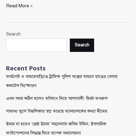
‘মা-
Read More »
মাটি
ডাকছে,
তারেক
Search
রহমান
আসছে’
Search
স্লোগানে
মুখর
ঢাকার
Recent Posts
আদালত
ফার্মগেট ও খামারবাড়িতে ট্রাফিক পুলিশ বক্সের সামনে রাতের বেলায়
প্রাঙ্গণ
ককটেল বিস্ফোরণ
এখন সময় কঠিন হলেও ভবিষ্যৎ নিয়ে আশাবাদী: মির্জা ফখরুল
সামান্য ভুলে উচ্চশিক্ষার স্বপ্ন ভাঙছে ভ্যানচালকের কন্যা মীমের
ইমাম না হয়েও ‘শ্রেষ্ঠ ইমাম’ সম্মাননায় জসিম উদ্দিন, ইসলামিক
ফাউন্ডেশনের সিদ্ধান্ত ঘিরে ব্যাপক সমালোচনা