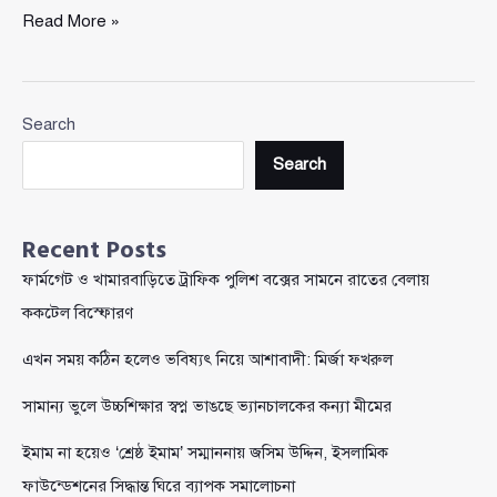
পারভেজ
Read More »
হত্যাকাণ্ডে
গ্রেফতার
বৈষম্যবিরোধী
Search
ছাত্র
আন্দোলনের
Search
নেতা
Recent Posts
ফার্মগেট ও খামারবাড়িতে ট্রাফিক পুলিশ বক্সের সামনে রাতের বেলায়
ককটেল বিস্ফোরণ
এখন সময় কঠিন হলেও ভবিষ্যৎ নিয়ে আশাবাদী: মির্জা ফখরুল
সামান্য ভুলে উচ্চশিক্ষার স্বপ্ন ভাঙছে ভ্যানচালকের কন্যা মীমের
ইমাম না হয়েও ‘শ্রেষ্ঠ ইমাম’ সম্মাননায় জসিম উদ্দিন, ইসলামিক
ফাউন্ডেশনের সিদ্ধান্ত ঘিরে ব্যাপক সমালোচনা