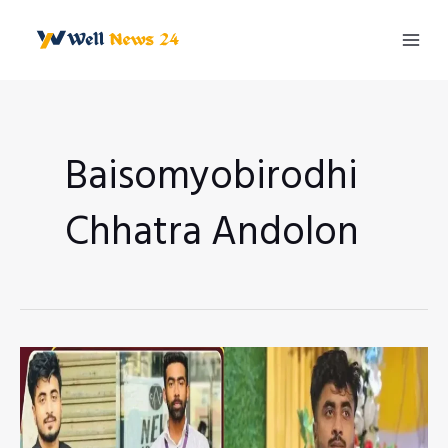
Skip
to
Mai
content
Men
Baisomyobirodhi
Chhatra Andolon