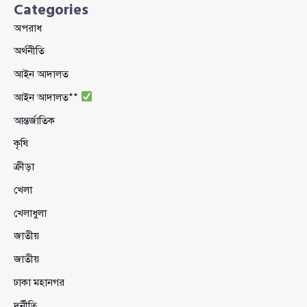
Categories
অপরাধ
অর্থনীতি
আইন আদালত
আইন আদালত**
আন্তর্জাতিক
কৃষি
ক্রীড়া
খেলা
খেলাধুলা
জাতীয়
জাতীয়
ঢাকা মহানগর
দুর্নীতি