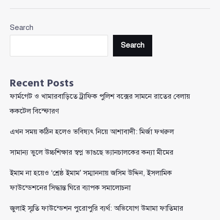
ইলিয়াসের
কর্মকাণ্ডে
Search
হতাশ
জাতীয়
Search
নাগরিক
পার্টির
আব্দুল
Recent Posts
হান্নান
ফার্মগেট ও খামারবাড়িতে ট্রাফিক পুলিশ বক্সের সামনে রাতের বেলায়
মাসউদ
ককটেল বিস্ফোরণ
এখন সময় কঠিন হলেও ভবিষ্যৎ নিয়ে আশাবাদী: মির্জা ফখরুল
সামান্য ভুলে উচ্চশিক্ষার স্বপ্ন ভাঙছে ভ্যানচালকের কন্যা মীমের
ইমাম না হয়েও ‘শ্রেষ্ঠ ইমাম’ সম্মাননায় জসিম উদ্দিন, ইসলামিক
ফাউন্ডেশনের সিদ্ধান্ত ঘিরে ব্যাপক সমালোচনা
জুলাই স্মৃতি ফাউন্ডেশন পুরোপুরি ব্যর্থ: অভিযোগ উমামা ফাতিমার