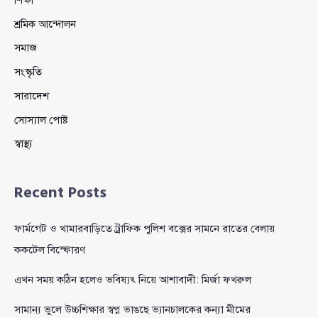
শ্রমিক আন্দোলন
সমাজ
সংস্কৃতি
সারাদেশ
সোস্যাল পোষ্ট
স্বাস্থ্য
Recent Posts
ফার্মগেট ও খামারবাড়িতে ট্রাফিক পুলিশ বক্সের সামনে রাতের বেলায়
ককটেল বিস্ফোরণ
এখন সময় কঠিন হলেও ভবিষ্যৎ নিয়ে আশাবাদী: মির্জা ফখরুল
সামান্য ভুলে উচ্চশিক্ষার স্বপ্ন ভাঙছে ভ্যানচালকের কন্যা মীমের