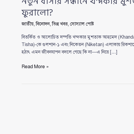
নতুন বাসার সন্ধানে খন্দকার ম
ফুরালো?
জাতীয়
,
বিনোদন
,
ভিন্ন খবর
,
সোস্যাল পোষ্ট
বিতর্কিত ও আলোচিত দম্পতি খন্দকার মুশতাক আহমেদ (Khand
Tisha)-কে গুলশান-১ এবং নিকেতন (Niketan) এলাকায় রিকশায
হঠাৎ এমন জীবনযাপন বদলে গেছে কি না—এ নিয়ে […]
নতুন
Read More »
বাসার
সন্ধানে
খন্দকার
মুশতাক
ও
তিশা:
ভালোবাসা
কি
ফুরালো?