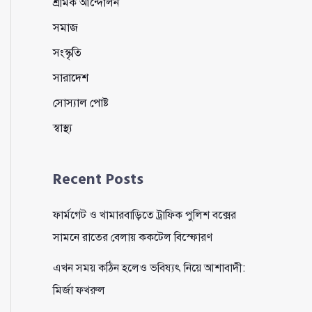
শ্রমিক আন্দোলন
সমাজ
সংস্কৃতি
সারাদেশ
সোস্যাল পোষ্ট
স্বাস্থ্য
Recent Posts
ফার্মগেট ও খামারবাড়িতে ট্রাফিক পুলিশ বক্সের
সামনে রাতের বেলায় ককটেল বিস্ফোরণ
এখন সময় কঠিন হলেও ভবিষ্যৎ নিয়ে আশাবাদী:
মির্জা ফখরুল