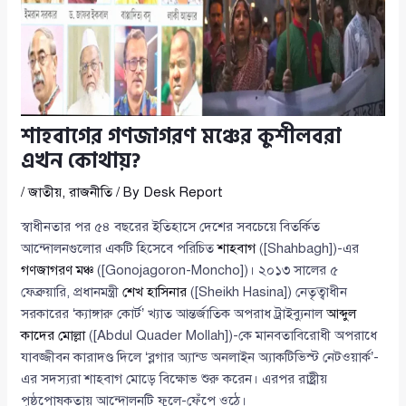
শাহবাগের গণজাগরণ মঞ্চের কুশীলবরা
এখন কোথায়?
/
জাতীয়
,
রাজনীতি
/ By
Desk Report
স্বাধীনতার পর ৫৪ বছরের ইতিহাসে দেশের সবচেয়ে বিতর্কিত
আন্দোলনগুলোর একটি হিসেবে পরিচিত
শাহবাগ
([Shahbagh])-এর
গণজাগরণ মঞ্চ
([Gonojagoron-Moncho])। ২০১৩ সালের ৫
ফেব্রুয়ারি, প্রধানমন্ত্রী
শেখ হাসিনার
([Sheikh Hasina]) নেতৃত্বাধীন
সরকারের ‘ক্যাঙ্গারু কোর্ট’ খ্যাত আন্তর্জাতিক অপরাধ ট্রাইব্যুনাল
আব্দুল
কাদের মোল্লা
([Abdul Quader Mollah])-কে মানবতাবিরোধী অপরাধে
যাবজ্জীবন কারাদণ্ড দিলে ‘ব্লগার অ্যান্ড অনলাইন অ্যাকটিভিস্ট নেটওয়ার্ক’-
এর সদস্যরা শাহবাগ মোড়ে বিক্ষোভ শুরু করেন। এরপর রাষ্ট্রীয়
পৃষ্ঠপোষকতায় আন্দোলনটি ফুলে-ফেঁপে ওঠে।