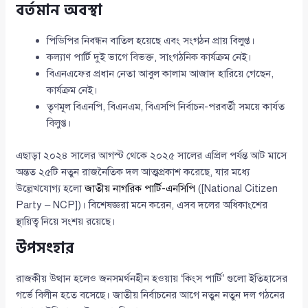
বর্তমান অবস্থা
পিডিপির নিবন্ধন বাতিল হয়েছে এবং সংগঠন প্রায় বিলুপ্ত।
কল্যাণ পার্টি দুই ভাগে বিভক্ত, সাংগঠনিক কার্যক্রম নেই।
বিএনএফের প্রধান নেতা আবুল কালাম আজাদ হারিয়ে গেছেন,
কার্যক্রম নেই।
তৃণমূল বিএনপি, বিএনএম, বিএসপি নির্বাচন-পরবর্তী সময়ে কার্যত
বিলুপ্ত।
এছাড়া ২০২৪ সালের আগস্ট থেকে ২০২৫ সালের এপ্রিল পর্যন্ত আট মাসে
অন্তত ২৫টি নতুন রাজনৈতিক দল আত্মপ্রকাশ করেছে, যার মধ্যে
উল্লেখযোগ্য হলো
জাতীয় নাগরিক পার্টি-এনসিপি
([National Citizen
Party – NCP])। বিশেষজ্ঞরা মনে করেন, এসব দলের অধিকাংশের
স্থায়িত্ব নিয়ে সংশয় রয়েছে।
উপসংহার
রাজকীয় উত্থান হলেও জনসমর্থনহীন হওয়ায় ‘কিংস পার্টি’ গুলো ইতিহাসের
গর্ভে বিলীন হতে বসেছে। জাতীয় নির্বাচনের আগে নতুন নতুন দল গঠনের