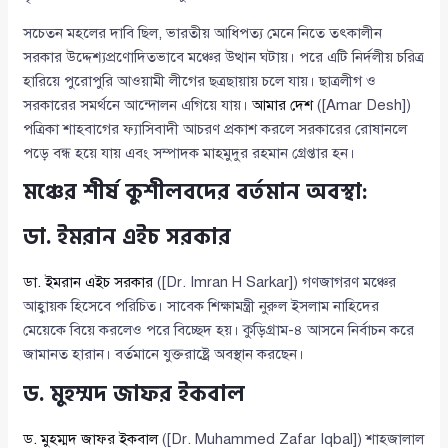
সচেতন মহলের দাবি ছিল, ভারতীয় আধিপত্য মেনে নিতে তৎকালীন
সরকার উদ্দেশ্যপ্রণোদিতভাবে মঞ্চের উত্থান ঘটায়। পরে এটি নির্দলীয় চরিত্র
হারিয়ে পুরোপুরি আওয়ামী লীগের ছত্রছায়ায় চলে যায়। ছাত্রলীগ ও
সরকারের সমর্থনে আন্দোলন এগিয়ে যায়।
আমার দেশ
([Amar Desh])
পত্রিকা শাহবাগের ফ্যাসিবাদী আচরণ প্রকাশ করলে সরকারের রোষানলে
পড়ে বন্ধ হয়ে যায় এবং সম্পাদক মাহমুদুর রহমান গ্রেপ্তার হন।
মঞ্চের শীর্ষ কুশীলবদের বর্তমান অবস্থা:
ডা. ইমরান এইচ সরকার
ডা. ইমরান এইচ সরকার
([Dr. Imran H Sarkar]) গণজাগরণ মঞ্চের
আহ্বায়ক হিসেবে পরিচিত। সাবেক শিক্ষামন্ত্রী নুরুল ইসলাম নাহিদের
মেয়েকে বিয়ে করলেও পরে বিচ্ছেদ হয়। কুড়িগ্রাম-৪ আসনে নির্বাচন করে
জামানত হারান। বর্তমানে যুক্তরাষ্ট্রে অবস্থান করছেন।
ড. মুহম্মদ জাফর ইকবাল
ড. মুহম্মদ জাফর ইকবাল
([Dr. Muhammed Zafar Iqbal]) শাহজালাল