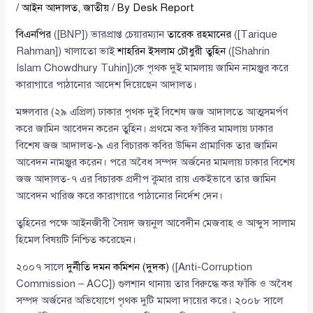
/
আইন আদালত
,
জাতীয়
/ By
Desk Report
বিএনপির
([BNP]) ভারপ্রাপ্ত চেয়ারম্যান
তারেক রহমানের
([Tarique
Rahman]) খালাতো ভাই
শাহরিন ইসলাম চৌধুরী তুহিন
([Shahrin
Islam Chowdhury Tuhin])কে পৃথক দুই মামলায় জামিন নামঞ্জুর করে
কারাগারে পাঠানোর আদেশ দিয়েছেন আদালত।
মঙ্গলবার (২৯ এপ্রিল) ঢাকার পৃথক দুই বিশেষ জজ আদালতে আত্মসমর্পণ
করে জামিন আবেদন করেন তুহিন। প্রথমে কর ফাঁকির মামলায় ঢাকার
বিশেষ জজ আদালত-৯ এর বিচারক কবির উদ্দিন প্রামাণিক তার জামিন
আবেদন নামঞ্জুর করেন। পরে অবৈধ সম্পদ অর্জনের মামলায় ঢাকার বিশেষ
জজ আদালত-৭ এর বিচারক প্রদীপ কুমার রায় একইভাবে তার জামিন
আবেদন খারিজ করে কারাগারে পাঠানোর নির্দেশ দেন।
তুহিনের পক্ষে আইনজীবী সৈয়দ জয়নুল আবেদীন মেজবাহ ও আব্দুস সালাম
হিমেল বিষয়টি নিশ্চিত করেছেন।
২০০৭ সালে
দুর্নীতি দমন কমিশন (দুদক)
([Anti-Corruption
Commission – ACC]) গুলশান থানায় তার বিরুদ্ধে কর ফাঁকি ও অবৈধ
সম্পদ অর্জনের অভিযোগে পৃথক দুটি মামলা দায়ের করে। ২০০৮ সালে