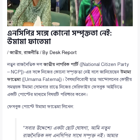
এনসিপির সঙ্গে কোনো সম্পৃক্ততা নেই:
উমামা ফাতেমা
/
জাতীয়
,
রাজনীতি
/ By
Desk Report
নতুন রাজনৈতিক দল
জাতীয় নাগরিক পার্টি
([National Citizen Party
– NCP])-এর সঙ্গে নিজের কোনো সম্পৃক্ততা নেই বলে জানিয়েছেন
উমামা
ফাতেমা
([Umama Fatema])। বৈষম্যবিরোধী ছাত্র আন্দোলনের কেন্দ্রীয়
সমন্বয়ক উমামা সোমবার রাতে নিজের ভেরিফাইড ফেসবুক আইডিতে
একটি পোস্টের মাধ্যমে বিষয়টি পরিষ্কার করেন।
ফেসবুক পোস্টে উমামা ফাতেমা লিখেন:
“সবার উদ্দেশ্যে একটা ছোট ঘোষণা, আমি নতুন
রাজনৈতিক দল এনসিপির সাথে সম্পৃক্ত নই। আমার