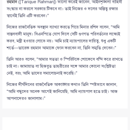
রহমান
([Tarique Rahman]) ভালো করেই জানেন, আইনশৃঙ্খলা বাহিনী
সংস্কার না করলে সরকার টিকবে না। তাই নিজের ও দলের অস্তিত্ব রক্ষার
স্বার্থেই তিনি এটি করবেন।”
নিজের রাজনৈতিক অবস্থান ব্যাখ্যা করতে গিয়ে মিনার রশিদ বলেন, “আমি
বাস্তববাদী মানুষ। বিএনপিতে যোগ দিলে সেটি গুণগত পরিবর্তনের লক্ষ্যেই
করব, মন্ত্রী হওয়ার লোভে নয়। আমি চাই ন্যায়পালের দায়িত্ব, শুধু একটি
শর্তে—তারেক রহমান আমাকে ফোন করবেন না, তিনি সম্মতি দেবেন।”
তিনি আরও বলেন, “আমার সততা ও স্পিরিটকে শোকেসে বন্দি করে রাখতে
চাই না। জামায়াত বা হিজবুত তাহরীরের সঙ্গে আমার কোনো সংশ্লিষ্টতা
নেই, বরং আমি তাদের সমালোচনাই করেছি।”
নিজের দীর্ঘদিনের রাজনৈতিক আকাঙ্ক্ষার কথাও তিনি স্পষ্টভাবে জানান,
“আমি বন্ধুদের অনেক আগেই জানিয়েছি, আমি ন্যায়পাল হতে চাই। আজ
আপনাদেরও জানালাম।”