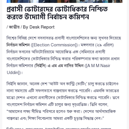
প্রবাসী ভোটারদের ভোটাধিকার নিশ্চিত
করতে উদ্যোগী নির্বাচন কমিশন
/
জাতীয়
/ By
Desk Report
বিশ্বের বিভিন্ন দেশে বসবাসরত প্রবাসী বাংলাদেশিদের জন্য সুখবর দিয়েছে
নির্বাচন কমিশন
([Election Commission])। মঙ্গলবার (২৯ এপ্রিল)
নির্বাচন ভবনের অডিটোরিয়ামে আয়োজিত এক সেমিনারে প্রবাসী
বাংলাদেশিদের ভোটাধিকার নিশ্চিত করার পরিকল্পনার কথা জানান প্রধান
নির্বাচন কমিশনার (
সিইসি
)
এ এম এম নাসির উদ্দিন
([A M M Nasir
Uddin])।
সিইসি জানান, অনেক দেশ ‘আউট অব কান্ট্রি ভোটিং’ চালু করতে চাইলেও
নানা সমস্যায় এটি সফলভাবে বাস্তবায়ন করতে পারেনি। এমনকি ভারতের
মতো দেশও এখনো প্রবাসীদের ভোটাধিকার নিশ্চিত করতে পারেনি। তবে
বাংলাদেশ নির্বাচন কমিশন এটি চালুর জন্য দৃঢ়প্রতিজ্ঞ। তিনি বলেন,
“আমাদের লক্ষ্য সীমিত পরিসরে হলেও শুরু করা। দেশের আর্থসামাজিক
বাস্তবতা এবং শিক্ষা বিবেচনায় আমরা একটি চূড়ান্ত সিদ্ধান্ত নেব।”