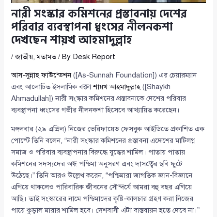
নারী সংস্কার কমিশনের প্রস্তাবনায় দেশের
পরিবার ব্যবস্থাপনা ধ্বংসের নীলনকশা
দেখছেন শায়খ আহমাদুল্লাহ
/
জাতীয়
,
মতামত
/ By
Desk Report
আস-সুন্নাহ ফাউন্ডেশন
([As-Sunnah Foundation]) এর চেয়ারম্যান
এবং আলোচিত ইসলামিক বক্তা
শায়খ আহমাদুল্লাহ
([Shaykh
Ahmadullah]) নারী সংস্কার কমিশনের প্রস্তাবনাকে দেশের পরিবার
ব্যবস্থাপনা ধ্বংসের গভীর নীলনকশা হিসেবে আখ্যায়িত করেছেন।
মঙ্গলবার (২৯ এপ্রিল) নিজের ভেরিফায়েড ফেসবুক আইডিতে প্রকাশিত এক
পোস্টে তিনি বলেন, “নারী সংস্কার কমিশনের প্রস্তাবনা এদেশের মাটিলগ্ন
সমাজ ও পরিবার ব্যবস্থাপনার বিরুদ্ধে যুদ্ধের শামিল। পাতায় পাতায়
কমিশনের সদস্যদের অন্ধ পশ্চিমা অনুসরণ এবং দাসত্বের ছবি ফুটে
উঠেছে।” তিনি আরও উল্লেখ করেন, “পশ্চিমারা জাগতিক জ্ঞান-বিজ্ঞানে
এগিয়ে থাকলেও পারিবারিক জীবনের সৌন্দর্যে আমরা বহু বছর এগিয়ে
আছি। তাই সংস্কারের নামে পশ্চিমাদের কৃষ্টি-কালচার গ্রহণ করা নিজের
পায়ে কুড়াল মারার শামিল হবে। দেশবাসী এটা বাস্তবায়ন হতে দেবে না।”