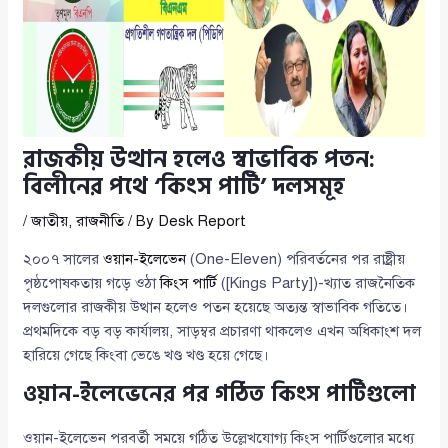
রাজকীয় উত্থান হলেও স্বাভাবিক পতন:
বিলীনের পথে ‘কিংস পার্টি’ দলসমূহ
/
জাতীয়
,
রাজনীতি
/ By
Desk Report
২০০৭ সালের
ওয়ান-ইলেভেন
(One-Eleven) পরিবর্তনের পর রাষ্ট্রীয়
পৃষ্ঠপোষকতায় গড়ে ওঠা
কিংস পার্টি
([Kings Party])-খ্যাত রাজনৈতিক
দলগুলোর রাজকীয় উত্থান হলেও পতন হয়েছে অত্যন্ত স্বাভাবিক গতিতে।
প্রথমদিকে বড় বড় কার্যালয়, সাড়ম্বর প্রচারণা থাকলেও এখন অধিকাংশ দল
হারিয়ে গেছে কিংবা ভেঙে খণ্ড খণ্ড হয়ে গেছে।
ওয়ান-ইলেভেনের পর গঠিত কিংস পার্টিগুলো
ওয়ান-ইলেভেন পরবর্তী সময়ে গঠিত উল্লেখযোগ্য কিংস পার্টিগুলোর মধ্যে