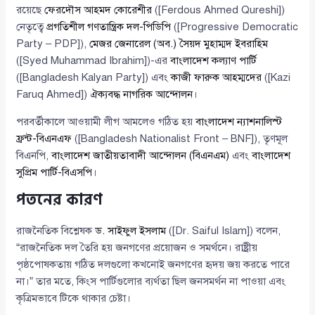
রয়েছে
ফেরদৌস আহমদ কোরেশীর
([Ferdous Ahmed Qureshi])
নেতৃত্বে
প্রগতিশীল গণতান্ত্রিক দল-পিডিপি
([Progressive Democratic
Party – PDP]),
মেজর জেনারেল (অব.) সৈয়দ মুহাম্মদ ইবরাহিম
([Syed Muhammad Ibrahim])-এর
বাংলাদেশ কল্যাণ পার্টি
([Bangladesh Kalyan Party]) এবং
কাজী ফারুক আহম্মদের
([Kazi
Faruq Ahmed])
ঐক্যবদ্ধ নাগরিক আন্দোলন
।
পরবর্তীকালে আওয়ামী লীগ আমলেও গঠিত হয়
বাংলাদেশ ন্যাশনালিস্ট
ফ্রন্ট-বিএনএফ
([Bangladesh Nationalist Front – BNF]), তৃণমূল
বিএনপি,
বাংলাদেশ জাতীয়তাবাদী আন্দোলন (বিএনএম)
এবং
বাংলাদেশ
সুপ্রিম পার্টি-বিএসপি
।
পতনের কারণ
রাজনৈতিক বিশ্লেষক
ড. সাইফুল ইসলাম
([Dr. Saiful Islam]) বলেন,
“রাজনৈতিক দল তৈরি হয় জনগণের প্রয়োজন ও সমর্থনে। রাষ্ট্রীয়
পৃষ্ঠপোষকতায় গঠিত দলগুলো কখনোই জনগণের হৃদয় জয় করতে পারে
না।” তার মতে, কিংস পার্টিগুলোর ব্যর্থতা ছিল জনসমর্থন না পাওয়া এবং
কৃত্রিমভাবে টিকে থাকার চেষ্টা।