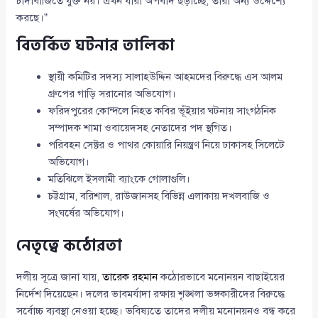
চাঁদাবাজিতে যুক্ত নয়। এখন যারা অপবাদ ছড়াচ্ছে, তারা অন্য উদ্দেশ্যে
করছে।”
বিতর্কিত ঘটনার তালিকা
স্থায়ী কমিটির সদস্য সালাহউদ্দিন আহমদের বিরুদ্ধে এস আলম
গ্রুপের গাড়ি সরানোর অভিযোগ।
ফরিদপুরের কোন্দলে নিহত কবির ভূঁইয়ার ঘটনায় সাংগঠনিক
সম্পাদক শামা ওবায়েদসহ নেতাদের পদ স্থগিত।
পরিবহন সেক্টর ও পাথর কোয়ারি নিয়ন্ত্রণ নিয়ে ঢাকাসহ সিলেটে
অভিযোগ।
মতিঝিলে ইসলামী ব্যাংকে গোলাগুলি।
চট্টগ্রাম, বরিশাল, রাউজানসহ বিভিন্ন এলাকায় দখলবাজি ও
সংঘর্ষের অভিযোগ।
নেতৃত্বে কঠোরতা
দলীয় সূত্রে জানা যায়,
তারেক রহমান
কঠোরভাবে মনোনয়ন বাছাইয়ের
নির্দেশ দিয়েছেন। দলের ভাবমর্যাদা রক্ষায় শৃঙ্খলা ভঙ্গকারীদের বিরুদ্ধে
সর্বোচ্চ ব্যবস্থা নেওয়া হচ্ছে। ভবিষ্যতে তাদের দলীয় মনোনয়নও বন্ধ করে