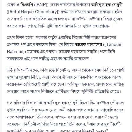
মেয়র ও
বিএনপি
([BNP]) চেয়ারপারসনের উপদেষ্টা
আরিফুল হক চৌধুরী
([Ariful Haque Choudhury]) বর্তমানে লন্ডনে অবস্থান করছেন। হঠাৎ
এ সফর নিয়ে রাজনৈতিক মহলে চলছে নানা জল্পনা-কল্পনা। বিশ্বস্ত সূত্রের
বরাতে জানা গেছে, তিনি দুটি বিশেষ মিশন নিয়ে যুক্তরাজ্যে গেছেন।
প্রথম মিশন হলো, সরকার কর্তৃক প্রস্তাবিত সিলেট সিটি করপোরেশনের
প্রশাসক পদ গ্রহণ করবেন কিনা, সে বিষয়ে
তারেক রহমানের
([Tarique
Rahman]) মতামত গ্রহণ করা। তারেক রহমানের সম্মতি পেলে তিনি
সরকারকে এই পদে দায়িত্ব গ্রহণের সম্মতি জানাবেন।
দ্বিতীয় মিশনটি হচ্ছে, ভবিষ্যতে সিলেট-১ আসন থেকে সংসদ নির্বাচনে প্রার্থী
হওয়ার সুযোগ নিশ্চিত করা। কারণ ঐ আসনে বিএনপির পক্ষ থেকে আরও
কয়েকজন হেভিওয়েট প্রার্থী রয়েছেন। আরিফুল হক চান, প্রশাসকের দায়িত্ব
নেওয়ার আগে সংসদ নির্বাচনে প্রার্থিতার বিষয়ে সুনির্দিষ্ট প্রতিশ্রুতি পেতে।
গত রবিবার বিকাল ৪টায় আরিফুল হক চৌধুরী হিথ্রো বিমানবন্দরে পৌঁছালে
যুক্তরাজ্য বিএনপির অনেক নেতা-কর্মী তাকে স্বাগত জানান। সাংবাদিকদের
সঙ্গে আলাপকালে তিনি বলেন, লন্ডনে সবার সঙ্গে দেখা করার উদ্দেশ্যে
এসেছেন। নির্বাচনী প্রার্থিতা নিয়ে প্রশ্নে তিনি বলেন, “আমাদের মূল টার্গেট
হচ্ছে নির্বাচনের তফসিল ঘোষণা। এরপর দলের সিদ্ধান্তই চূড়ান্ত।”