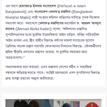
এর আগে
হেফাজতে ইসলাম বাংলাদেশ
([Hefazat-e-Islam
Bangladesh]) এবং
বাংলাদেশ খেলাফত মজলিস
([Bangladesh
Khelafat Majlis]) নারী সংস্কার কমিশন বাতিলের দাবিতে পৃথক বিক্ষোভ
সমাবেশ করে। সমাবেশে
খেলাফত মজলিসের
মহাসচিব
ড. আহমদ আবদুল
কাদের
([Ahmad Abdul Kader]) বলেন, “কমিশনের প্রস্তাবিত
সুপারিশগুলোর মধ্যে মুসলিম উত্তরাধিকার আইন বাতিল, অভিন্ন পারিবারিক
আইন প্রণয়ন এবং স্ত্রীর স্বামীর বিরুদ্ধে ধর্ষণের মামলা দায়েরের সুযোগ
তৈরিসহ অনেক প্রস্তাব সরাসরি কোরআনের বিধানের বিরুদ্ধে। যৌনকর্মীদের
শ্রমিক স্বীকৃতি প্রদানের প্রস্তাবও রয়েছে, যা মুসলিম সমাজের জন্য
অগ্রহণযোগ্য।”
সমালোচকরা মনে করছেন, এসব প্রস্তাবনা দেশের ধর্মীয় ও সামাজিক
বন্ধনকে ক্ষতিগ্রস্ত করতে পারে। সংশ্লিষ্ট মহলগুলো এসব সুপারিশের বিরুদ্ধে
দ্রুত ব্যবস্থা গ্রহণের আহ্বান জানিয়েছে।