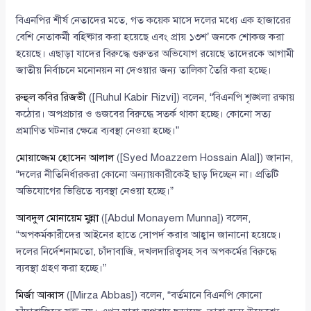
বিএনপির শীর্ষ নেতাদের মতে, গত কয়েক মাসে দলের মধ্যে এক হাজারের
বেশি নেতাকর্মী বহিষ্কার করা হয়েছে এবং প্রায় ১৩শ’ জনকে শোকজ করা
হয়েছে। এছাড়া যাদের বিরুদ্ধে গুরুতর অভিযোগ রয়েছে তাদেরকে আগামী
জাতীয় নির্বাচনে মনোনয়ন না দেওয়ার জন্য তালিকা তৈরি করা হচ্ছে।
রুহুল কবির রিজভী
([Ruhul Kabir Rizvi]) বলেন, “বিএনপি শৃঙ্খলা রক্ষায়
কঠোর। অপপ্রচার ও গুজবের বিরুদ্ধে সতর্ক থাকা হচ্ছে। কোনো সত্য
প্রমাণিত ঘটনার ক্ষেত্রে ব্যবস্থা নেওয়া হচ্ছে।”
মোয়াজ্জেম হোসেন আলাল
([Syed Moazzem Hossain Alal]) জানান,
“দলের নীতিনির্ধারকরা কোনো অন্যায়কারীকেই ছাড় দিচ্ছেন না। প্রতিটি
অভিযোগের ভিত্তিতে ব্যবস্থা নেওয়া হচ্ছে।”
আবদুল মোনায়েম মুন্না
([Abdul Monayem Munna]) বলেন,
“অপকর্মকারীদের আইনের হাতে সোপর্দ করার আহ্বান জানানো হয়েছে।
দলের নির্দেশনামতো, চাঁদাবাজি, দখলদারিত্বসহ সব অপকর্মের বিরুদ্ধে
ব্যবস্থা গ্রহণ করা হচ্ছে।”
মির্জা আব্বাস
([Mirza Abbas]) বলেন, “বর্তমানে বিএনপি কোনো