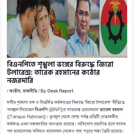
বিএনপিতে শৃঙ্খলা ভঙ্গের বিরুদ্ধে জিরো
টলারেন্স: তারেক রহমানের কঠোর
নজরদারি
/
জাতীয়
,
রাজনীতি
/ By
Desk Report
দলীয় শৃঙ্খলা ভঙ্গ ও বিতর্কিত কর্মকাণ্ডের বিরুদ্ধে ‘জিরো টলারেন্স’ নীতিতে
অবস্থান নিয়েছেন
বিএনপি
([BNP])র ভারপ্রাপ্ত চেয়ারম্যান
তারেক রহমান
([Tarique Rahman])। তৃণমূল থেকে কেন্দ্র পর্যন্ত প্রতিটি নেতাকর্মীর
কর্মকাণ্ড এখন নজরদারির আওতায় রয়েছে। অভিযোগ প্রমাণিত হলে দলের
পদ হারানোসহ ভবিষ্যৎ মনোনয়ন থেকেও বাদ পড়ার শঙ্কা তৈরি হয়েছে।