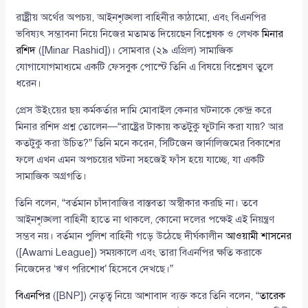
রাষ্ট্রীয় অর্থের অপচয়, আইনশৃঙ্খলা বাহিনীর কাঠামো, এবং বিএনপির
ভবিষ্যৎ সম্ভাবনা নিয়ে নিজের মতামত দিয়েছেন বিশ্লেষক ও লেখক
মিনার
রশিদ
([Minar Rashid])। সোমবার (২৯ এপ্রিল) সামাজিক
যোগাযোগমাধ্যমে একটি ফেসবুক পোস্টে তিনি এ বিষয়ে বিশ্লেষণ তুলে
ধরেন।
প্রেস উইংয়ের ছয় কর্মকর্তার দামি মোবাইল কেনার ঘটনাকে কেন্দ্র করে
মিনার রশিদ প্রশ্ন তোলেন—“রাষ্ট্রের টাকায় কতটুকু ফুটানি করা যায়? আর
কতটুকু করা উচিত?” তিনি মনে করেন, সিটিজেন জার্নালিজমের বিকাশের
ফলে এখন এমন অপচয়ের ঘটনা সহজেই ফাঁস হয়ে যাচ্ছে, যা একটি
সামাজিক অগ্রগতি।
তিনি বলেন, “বর্তমান চাঁদাবাজির বাস্তবতা অস্বীকার করছি না। তবে
আইনশৃঙ্খলা বাহিনী হাতে না থাকলে, কোনো দলের পক্ষেই এই নিয়ন্ত্রণ
সম্ভব নয়। বর্তমান পুলিশ বাহিনী গড়ে উঠেছে দীর্ঘকালীন
আওয়ামী শাসনের
([Awami League]) সময়কালে এবং তারা বিএনপির ক্ষতি করাকে
নিজেদের ‘ঋণ পরিশোধ’ হিসেবে দেখছে।”
বিএনপির
([BNP]) নেতৃত্ব নিয়ে আশাবাদ ব্যক্ত করে তিনি বলেন, “
তারেক