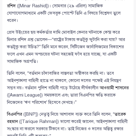
রশিদ
([Minar Rashid])। সোমবার (২৯ এপ্রিল) সামাজিক
যোগাযোগমাধ্যমে একটি ফেসবুক পোস্টে তিনি এ বিষয়ে বিশ্লেষণ তুলে
ধরেন।
প্রেস উইংয়ের ছয় কর্মকর্তার দামি মোবাইল কেনার ঘটনাকে কেন্দ্র করে
মিনার রশিদ প্রশ্ন তোলেন—“রাষ্ট্রের টাকায় কতটুকু ফুটানি করা যায়? আর
কতটুকু করা উচিত?” তিনি মনে করেন, সিটিজেন জার্নালিজমের বিকাশের
ফলে এখন এমন অপচয়ের ঘটনা সহজেই ফাঁস হয়ে যাচ্ছে, যা একটি
সামাজিক অগ্রগতি।
তিনি বলেন, “বর্তমান চাঁদাবাজির বাস্তবতা অস্বীকার করছি না। তবে
আইনশৃঙ্খলা বাহিনী হাতে না থাকলে, কোনো দলের পক্ষেই এই নিয়ন্ত্রণ
সম্ভব নয়। বর্তমান পুলিশ বাহিনী গড়ে উঠেছে দীর্ঘকালীন
আওয়ামী শাসনের
([Awami League]) সময়কালে এবং তারা বিএনপির ক্ষতি করাকে
নিজেদের ‘ঋণ পরিশোধ’ হিসেবে দেখছে।”
বিএনপির
([BNP]) নেতৃত্ব নিয়ে আশাবাদ ব্যক্ত করে তিনি বলেন, “
তারেক
রহমান
([Tarique Rahman]) ভালো করেই জানেন, আইনশৃঙ্খলা বাহিনী
সংস্কার না করলে সরকার টিকবে না। তাই নিজের ও দলের অস্তিত্ব রক্ষার