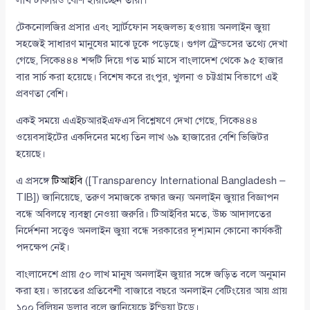
লাখ টাকারও বেশি হারাচ্ছেন তারা।
টেকনোলজির প্রসার এবং স্মার্টফোন সহজলভ্য হওয়ায় অনলাইন জুয়া
সহজেই সাধারণ মানুষের মাঝে ঢুকে পড়েছে। গুগল ট্রেন্ডসের তথ্যে দেখা
গেছে, সিকে৪৪৪ শব্দটি দিয়ে গত মার্চ মাসে বাংলাদেশ থেকে ৯৫ হাজার
বার সার্চ করা হয়েছে। বিশেষ করে রংপুর, খুলনা ও চট্টগ্রাম বিভাগে এই
প্রবণতা বেশি।
একই সময়ে এএইচআরইএফএস বিশ্লেষণে দেখা গেছে, সিকে৪৪৪
ওয়েবসাইটের একদিনের মধ্যে তিন লাখ ৬৯ হাজারের বেশি ভিজিটর
হয়েছে।
এ প্রসঙ্গে
টিআইবি
([Transparency International Bangladesh –
TIB]) জানিয়েছে, তরুণ সমাজকে রক্ষার জন্য অনলাইন জুয়ার বিজ্ঞাপন
বন্ধে অবিলম্বে ব্যবস্থা নেওয়া জরুরি। টিআইবির মতে, উচ্চ আদালতের
নির্দেশনা সত্ত্বেও অনলাইন জুয়া বন্ধে সরকারের দৃশ্যমান কোনো কার্যকরী
পদক্ষেপ নেই।
বাংলাদেশে প্রায় ৫০ লাখ মানুষ অনলাইন জুয়ার সঙ্গে জড়িত বলে অনুমান
করা হয়। ভারতের প্রতিবেশী বাজারে বছরে অনলাইন বেটিংয়ের আয় প্রায়
১০০ বিলিয়ন ডলার বলে জানিয়েছে ইন্ডিয়া টুডে।