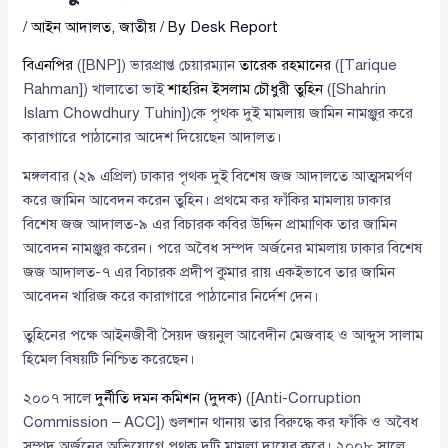
/
আইন আদালত
,
জাতীয়
/ By
Desk Report
বিএনপির
([BNP]) ভারপ্রাপ্ত চেয়ারম্যান
তারেক রহমানের
([Tarique
Rahman]) খালাতো ভাই
শাহরিন ইসলাম চৌধুরী তুহিন
([Shahrin
Islam Chowdhury Tuhin])কে পৃথক দুই মামলায় জামিন নামঞ্জুর করে
কারাগারে পাঠানোর আদেশ দিয়েছেন আদালত।
মঙ্গলবার (২৯ এপ্রিল) ঢাকার পৃথক দুই বিশেষ জজ আদালতে আত্মসমর্পণ
করে জামিন আবেদন করেন তুহিন। প্রথমে কর ফাঁকির মামলায় ঢাকার
বিশেষ জজ আদালত-৯ এর বিচারক কবির উদ্দিন প্রামাণিক তার জামিন
আবেদন নামঞ্জুর করেন। পরে অবৈধ সম্পদ অর্জনের মামলায় ঢাকার বিশেষ
জজ আদালত-৭ এর বিচারক প্রদীপ কুমার রায় একইভাবে তার জামিন
আবেদন খারিজ করে কারাগারে পাঠানোর নির্দেশ দেন।
তুহিনের পক্ষে আইনজীবী সৈয়দ জয়নুল আবেদীন মেজবাহ ও আব্দুস সালাম
হিমেল বিষয়টি নিশ্চিত করেছেন।
২০০৭ সালে
দুর্নীতি দমন কমিশন (দুদক)
([Anti-Corruption
Commission – ACC]) গুলশান থানায় তার বিরুদ্ধে কর ফাঁকি ও অবৈধ
সম্পদ অর্জনের অভিযোগে পৃথক দুটি মামলা দায়ের করে। ২০০৮ সালে