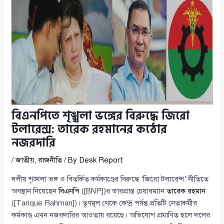
বিএনপিতে শৃঙ্খলা ভঙ্গের বিরুদ্ধে জিরো
টলারেন্স: তারেক রহমানের কঠোর
নজরদারি
/
জাতীয়
,
রাজনীতি
/ By
Desk Report
দলীয় শৃঙ্খলা ভঙ্গ ও বিতর্কিত কর্মকাণ্ডের বিরুদ্ধে ‘জিরো টলারেন্স’ নীতিতে
অবস্থান নিয়েছেন
বিএনপি
([BNP])র ভারপ্রাপ্ত চেয়ারম্যান
তারেক রহমান
([Tarique Rahman])। তৃণমূল থেকে কেন্দ্র পর্যন্ত প্রতিটি নেতাকর্মীর
কর্মকাণ্ড এখন নজরদারির আওতায় রয়েছে। অভিযোগ প্রমাণিত হলে দলের