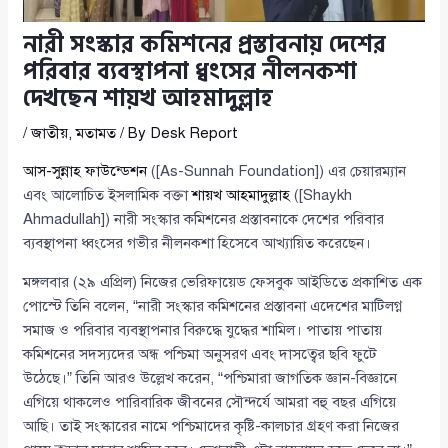
নারী সংস্কার কমিশনের প্রস্তাবনায় দেশের
পরিবার ব্যবস্থাপনা ধ্বংসের নীলনকশা
দেখছেন শায়খ আহমাদুল্লাহ
/
জাতীয়
,
মতামত
/ By
Desk Report
আস-সুন্নাহ ফাউন্ডেশন
([As-Sunnah Foundation]) এর চেয়ারম্যান
এবং আলোচিত ইসলামিক বক্তা
শায়খ আহমাদুল্লাহ
([Shaykh
Ahmadullah]) নারী সংস্কার কমিশনের প্রস্তাবনাকে দেশের পরিবার
ব্যবস্থাপনা ধ্বংসের গভীর নীলনকশা হিসেবে আখ্যায়িত করেছেন।
মঙ্গলবার (২৯ এপ্রিল) নিজের ভেরিফায়েড ফেসবুক আইডিতে প্রকাশিত এক
পোস্টে তিনি বলেন, “নারী সংস্কার কমিশনের প্রস্তাবনা এদেশের মাটিলগ্ন
সমাজ ও পরিবার ব্যবস্থাপনার বিরুদ্ধে যুদ্ধের শামিল। পাতায় পাতায়
কমিশনের সদস্যদের অন্ধ পশ্চিমা অনুসরণ এবং দাসত্বের ছবি ফুটে
উঠেছে।” তিনি আরও উল্লেখ করেন, “পশ্চিমারা জাগতিক জ্ঞান-বিজ্ঞানে
এগিয়ে থাকলেও পারিবারিক জীবনের সৌন্দর্যে আমরা বহু বছর এগিয়ে
আছি। তাই সংস্কারের নামে পশ্চিমাদের কৃষ্টি-কালচার গ্রহণ করা নিজের