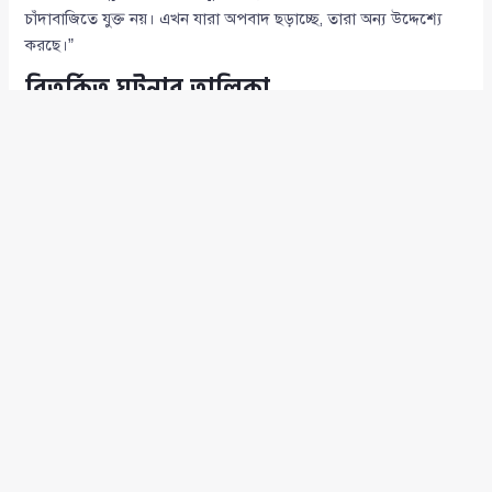
চাঁদাবাজিতে যুক্ত নয়। এখন যারা অপবাদ ছড়াচ্ছে, তারা অন্য উদ্দেশ্যে
করছে।”
বিতর্কিত ঘটনার তালিকা
স্থায়ী কমিটির সদস্য সালাহউদ্দিন আহমদের বিরুদ্ধে এস আলম
গ্রুপের গাড়ি সরানোর অভিযোগ।
ফরিদপুরের কোন্দলে নিহত কবির ভূঁইয়ার ঘটনায় সাংগঠনিক
সম্পাদক শামা ওবায়েদসহ নেতাদের পদ স্থগিত।
পরিবহন সেক্টর ও পাথর কোয়ারি নিয়ন্ত্রণ নিয়ে ঢাকাসহ সিলেটে
অভিযোগ।
মতিঝিলে ইসলামী ব্যাংকে গোলাগুলি।
চট্টগ্রাম, বরিশাল, রাউজানসহ বিভিন্ন এলাকায় দখলবাজি ও
সংঘর্ষের অভিযোগ।
নেতৃত্বে কঠোরতা
দলীয় সূত্রে জানা যায়,
তারেক রহমান
কঠোরভাবে মনোনয়ন বাছাইয়ের
নির্দেশ দিয়েছেন। দলের ভাবমর্যাদা রক্ষায় শৃঙ্খলা ভঙ্গকারীদের বিরুদ্ধে