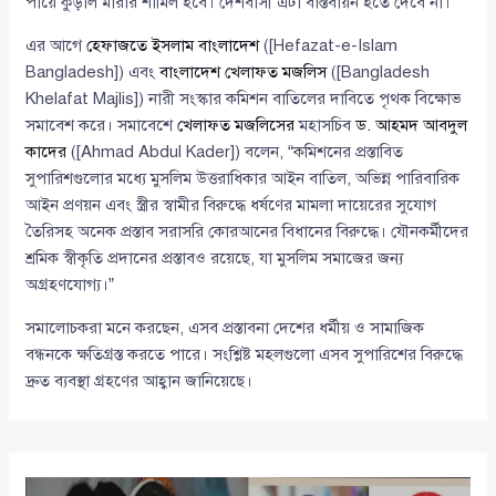
পায়ে কুড়াল মারার শামিল হবে। দেশবাসী এটা বাস্তবায়ন হতে দেবে না।”
এর আগে
হেফাজতে ইসলাম বাংলাদেশ
([Hefazat-e-Islam
Bangladesh]) এবং
বাংলাদেশ খেলাফত মজলিস
([Bangladesh
Khelafat Majlis]) নারী সংস্কার কমিশন বাতিলের দাবিতে পৃথক বিক্ষোভ
সমাবেশ করে। সমাবেশে
খেলাফত মজলিসের
মহাসচিব
ড. আহমদ আবদুল
কাদের
([Ahmad Abdul Kader]) বলেন, “কমিশনের প্রস্তাবিত
সুপারিশগুলোর মধ্যে মুসলিম উত্তরাধিকার আইন বাতিল, অভিন্ন পারিবারিক
আইন প্রণয়ন এবং স্ত্রীর স্বামীর বিরুদ্ধে ধর্ষণের মামলা দায়েরের সুযোগ
তৈরিসহ অনেক প্রস্তাব সরাসরি কোরআনের বিধানের বিরুদ্ধে। যৌনকর্মীদের
শ্রমিক স্বীকৃতি প্রদানের প্রস্তাবও রয়েছে, যা মুসলিম সমাজের জন্য
অগ্রহণযোগ্য।”
সমালোচকরা মনে করছেন, এসব প্রস্তাবনা দেশের ধর্মীয় ও সামাজিক
বন্ধনকে ক্ষতিগ্রস্ত করতে পারে। সংশ্লিষ্ট মহলগুলো এসব সুপারিশের বিরুদ্ধে
দ্রুত ব্যবস্থা গ্রহণের আহ্বান জানিয়েছে।