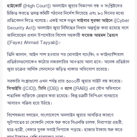
হাইকোর্ট
([High Court]) অনলাইন জুয়ার বিজ্ঞাপন বন্ধ ও সংশ্লিষ্টদের
চিহ্নিত করতে তদন্ত কমিটি গঠনের নির্দেশ দিয়েছে এবং ৯০ দিনের মধ্যে
প্রতিবেদন দিতে বলেছে। একই সঙ্গে নতুন
সাইবার সুরক্ষা আইনে
([Cyber
Security Act]) অনলাইন জুয়া নিষিদ্ধের বিধান অন্তর্ভুক্ত করা হয়েছে বলে
জানিয়েছেন প্রধান উপদেষ্টার বিশেষ সহকারী
ফয়েজ আহমদ তৈয়্যব
([Fayez Ahmad Tayyab])।
তিনি জানান, আইন পাশ হওয়ার পর মোবাইল ব্যাংকিং ও ফাইন্যান্সিয়াল
প্রতিষ্ঠানগুলোকেও কঠোর নজরদারির আওতায় আনা হবে। অনেক প্রতিষ্ঠান
জুয়া চক্রের আর্থিক লেনদেনে জড়িত থাকার অভিযোগ রয়েছে।
সরকারি সংস্থাগুলো এখন পর্যন্ত প্রায় ৩৫০০টি জুয়ার সাইট বন্ধ করেছে।
সিআইডি
([CID]),
ডিবি
([DB]) ও
র‌্যাব
([RAB]) এর যৌথ অভিযানে
শতাধিক ব্যক্তিকে গ্রেপ্তার করা হয়েছে। কিন্তু চক্রটি ভিপিএন ব্যবহারে
আবারও সক্রিয় হয়ে উঠছে।
বিশেষজ্ঞরা বলছেন, বাংলাদেশে অনলাইন জুয়ার আসক্তির কারণে
ফুটপাতের চা দোকানি থেকে শুরু করে সিএনজি চালক, নিরাপত্তা প্রহরী,
ছাত্র-ছাত্রী, বেকার যুবক সবাই বিপাকে পড়ছে। হাজার টাকায় শুরু করে