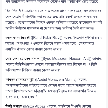
পদ হারানোসহ ভবিষ্যৎ মনোনয়ন থেকেও বাদ পড়ার শঙ্কা তৈরি হয়েছে।
বিএনপির শীর্ষ নেতাদের মতে, গত কয়েক মাসে দলের মধ্যে এক হাজারের
বেশি নেতাকর্মী বহিষ্কার করা হয়েছে এবং প্রায় ১৩শ’ জনকে শোকজ করা
হয়েছে। এছাড়া যাদের বিরুদ্ধে গুরুতর অভিযোগ রয়েছে তাদেরকে আগামী
জাতীয় নির্বাচনে মনোনয়ন না দেওয়ার জন্য তালিকা তৈরি করা হচ্ছে।
রুহুল কবির রিজভী
([Ruhul Kabir Rizvi]) বলেন, “বিএনপি শৃঙ্খলা রক্ষায়
কঠোর। অপপ্রচার ও গুজবের বিরুদ্ধে সতর্ক থাকা হচ্ছে। কোনো সত্য
প্রমাণিত ঘটনার ক্ষেত্রে ব্যবস্থা নেওয়া হচ্ছে।”
মোয়াজ্জেম হোসেন আলাল
([Syed Moazzem Hossain Alal]) জানান,
“দলের নীতিনির্ধারকরা কোনো অন্যায়কারীকেই ছাড় দিচ্ছেন না। প্রতিটি
অভিযোগের ভিত্তিতে ব্যবস্থা নেওয়া হচ্ছে।”
আবদুল মোনায়েম মুন্না
([Abdul Monayem Munna]) বলেন,
“অপকর্মকারীদের আইনের হাতে সোপর্দ করার আহ্বান জানানো হয়েছে।
দলের নির্দেশনামতো, চাঁদাবাজি, দখলদারিত্বসহ সব অপকর্মের বিরুদ্ধে
ব্যবস্থা গ্রহণ করা হচ্ছে।”
মির্জা আব্বাস
([Mirza Abbas]) বলেন, “বর্তমানে বিএনপি কোনো