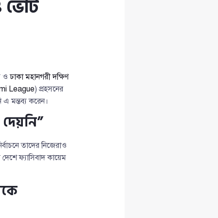
ও ভোট
্য ও
ঢাকা মহানগরী দক্ষিণ
mi League
) প্রহসনের
 এ মন্তব্য করেন।
 দেয়নি”
্বাচনে তাদের নিজেরাও
দেশে ফ্যাসিবাদ কায়েম
গকে