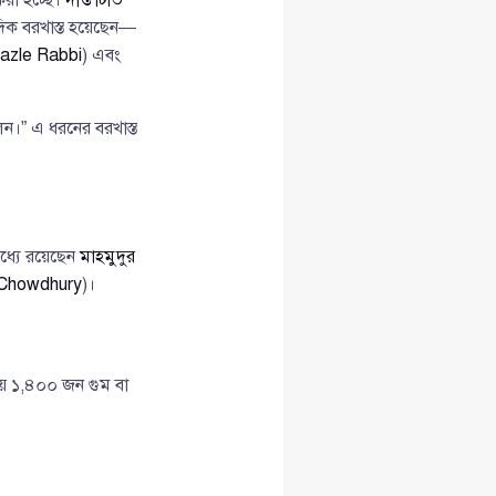
িক বরখাস্ত হয়েছেন—
azle Rabbi
) এবং
েন।” এ ধরনের বরখাস্ত
ধ্যে রয়েছেন
মাহমুদুর
Chowdhury
)।
় ১,৪০০ জন গুম বা