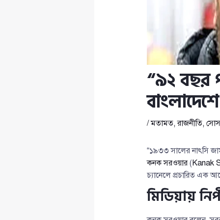
“৯২ বছর প
বাংলাদেশে 
/
মতামত
,
রাজনীতি
,
সোস্
“১৯৩৩ সালের নাৎসি জার্
কনক সরওয়ার
(
Kanak 
চ্যানেলে প্রচারিত এক আ
মিডিয়ায় নি
কনক সরওয়ার বলেন, সরকার