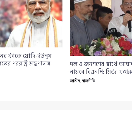
নের ফাঁকে মোদি-ইউনূস
তের পররাষ্ট্র মন্ত্রণালয়
দল ও জনগণের স্বার্থে আঘ
নামবে বিএনপি: মির্জা ফখর
জাতীয়
,
রাজনীতি