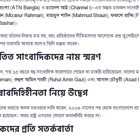
াংলা
(
ATN Bangla
) ও
চ্যানেল আই
(
Channel i
)–এর অন্তত চারজন সাংবাদ
ান
(
Mizanur Rahman
),
মাহমুদ শাউন
(
Mahmud Shaun
),
ফজলে রাব্বি
(
F
 Bashar
)।
েরা তাঁদের নিজস্ব মত নয়, বরং প্রতিষ্ঠানের নীতিমালার আলোকে প্রশ্ন তুলেছিল
 ওপর সরাসরি আঘাত বলেও তিনি মন্তব্য করেন।
াতিত সাংবাদিকদের নাম স্মরণ
গত ১৫ বছরে বহু সাংবাদিক কারাগারে গেছেন বা চাকরি হারিয়েছেন, যাদের ম
hman
),
রুহুল আমিন গাজী
(
Ruhul Amin Gazi
) এবং
আসাদ চৌধুরী
(
Asad 
াবদিহিহীনতা নিয়ে উদ্বেগ
নের বরাতে কনক সরওয়ার দাবি করেন, ২০০৯ সালের পর থেকে বাংলাদেশে প্রায
কার হয়েছেন। অথচ রাষ্ট্র এসবের কোনো জবাবদিহি করছে না।
দের প্রতি সতর্কবার্তা