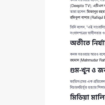
(
Deepto TV
),
এটিএন ব
তারা হলেন:
মিজানুর রহম
রফিকুল বাশার
(
Rafiqul
তিনি বলেন, “এই সাংবাদিক
সংবাদপত্রের স্বাধীনতার
অতীতে নির্য
কনক সরওয়ার আরও বলেন, 
রহমান
(
Mahmudur Ra
গুম-খুন ও জব
জাতিসংঘের এক প্রতিবেদ
বিচারবহির্ভূত হত্যার শি
মিডিয়া মালিক