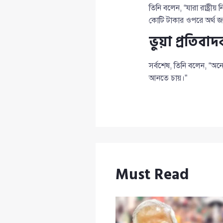
তিনি বলেন, “যারা রাষ্ট্
কোটি টাকার ওপরে অর্থ জম
ভুয়া প্রতিবাদ
সর্বশেষ, তিনি বলেন, “অনে
আনতে চায়।”
Must Read