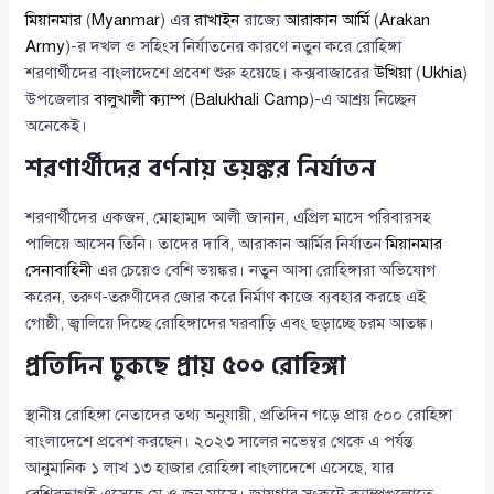
মিয়ানমার
(
Myanmar
) এর
রাখাইন
রাজ্যে
আরাকান আর্মি
(
Arakan
Army
)-র দখল ও সহিংস নির্যাতনের কারণে নতুন করে রোহিঙ্গা
শরণার্থীদের বাংলাদেশে প্রবেশ শুরু হয়েছে। কক্সবাজারের
উখিয়া
(
Ukhia
)
উপজেলার
বালুখালী ক্যাম্প
(
Balukhali Camp
)-এ আশ্রয় নিচ্ছেন
অনেকেই।
শরণার্থীদের বর্ণনায় ভয়ঙ্কর নির্যাতন
শরণার্থীদের একজন, মোহাম্মদ আলী জানান, এপ্রিল মাসে পরিবারসহ
পালিয়ে আসেন তিনি। তাদের দাবি, আরাকান আর্মির নির্যাতন
মিয়ানমার
সেনাবাহিনী
এর চেয়েও বেশি ভয়ঙ্কর। নতুন আসা রোহিঙ্গারা অভিযোগ
করেন, তরুণ-তরুণীদের জোর করে নির্মাণ কাজে ব্যবহার করছে এই
গোষ্ঠী, জ্বালিয়ে দিচ্ছে রোহিঙ্গাদের ঘরবাড়ি এবং ছড়াচ্ছে চরম আতঙ্ক।
প্রতিদিন ঢুকছে প্রায় ৫০০ রোহিঙ্গা
স্থানীয় রোহিঙ্গা নেতাদের তথ্য অনুযায়ী, প্রতিদিন গড়ে প্রায় ৫০০ রোহিঙ্গা
বাংলাদেশে প্রবেশ করছেন। ২০২৩ সালের নভেম্বর থেকে এ পর্যন্ত
আনুমানিক ১ লাখ ১৩ হাজার রোহিঙ্গা বাংলাদেশে এসেছে, যার