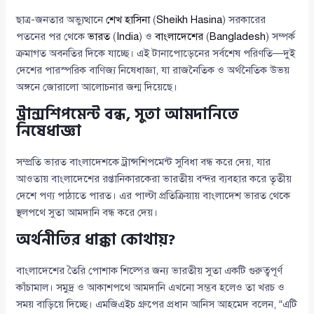
ছাত্র-জনতার অভ্যুত্থানে
শেখ হাসিনা
(
Sheikh Hasina
) সরকারের
পতনের পর থেকে
ভারত
(
India
) ও
বাংলাদেশের
(
Bangladesh
) সম্পর্ক
ক্রমাগত অবনতির দিকে যাচ্ছে। এই টানাপোড়েনের সর্বশেষ পরিণতি—দুই
দেশের পারস্পরিক বাণিজ্য নিষেধাজ্ঞা, যা রাজনৈতিক ও অর্থনৈতিক উভয়
অঙ্গনে জোরালো আলোচনার জন্ম দিয়েছে।
ট্রান্সশিপমেন্ট বন্ধ, সুতা আমদানিতে
নিষেধাজ্ঞা
সম্প্রতি ভারত বাংলাদেশকে ট্রান্সশিপমেন্ট সুবিধা বন্ধ করে দেয়, যার
আওতায় বাংলাদেশের রপ্তানিকারকেরা ভারতীয় বন্দর ব্যবহার করে তৃতীয়
দেশে পণ্য পাঠাতে পারত। এর পাল্টা প্রতিক্রিয়ায় বাংলাদেশ ভারত থেকে
স্থলপথে সুতা আমদানি বন্ধ করে দেয়।
অর্থনীতির ধাক্কা কোথায়?
বাংলাদেশের তৈরি পোশাক শিল্পের জন্য ভারতীয় সুতা একটি গুরুত্বপূর্ণ
কাঁচামাল। সমুদ্র ও আকাশপথে আমদানি এখনো সম্ভব হলেও তা খরচ ও
সময় বাড়িয়ে দিচ্ছে। এমজিএইচ গ্রুপের প্রধান আনিস আহমেদ বলেন, “এটি