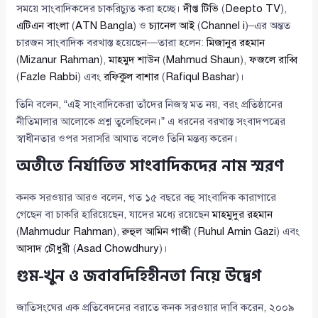
সময়ে সাংবাদিকদের চাকরিচ্যুত করা হচ্ছে।
দীপ্ত টিভি
(
Deepto TV
),
এটিএন বাংলা
(
ATN Bangla
) ও
চ্যানেল আই
(
Channel i
)–এর অন্তত
চারজন সাংবাদিক বরখাস্ত হয়েছেন—তারা হলেন:
মিজানুর রহমান
(
Mizanur Rahman
),
মাহমুদ শাউন
(
Mahmud Shaun
),
ফজলে রাব্বি
(
Fazle Rabbi
) এবং
রফিকুল বাশার
(
Rafiqul Bashar
)।
তিনি বলেন, “এই সাংবাদিকেরা তাঁদের নিজস্ব মত নয়, বরং প্রতিষ্ঠানের
নীতিমালার আলোকে প্রশ্ন তুলেছিলেন।” এ ধরনের বরখাস্ত সংবাদপত্রের
স্বাধীনতার ওপর সরাসরি আঘাত বলেও তিনি মন্তব্য করেন।
অতীতে নির্যাতিত সাংবাদিকদের নাম স্মরণ
কনক সরওয়ার আরও বলেন, গত ১৫ বছরে বহু সাংবাদিক কারাগারে
গেছেন বা চাকরি হারিয়েছেন, যাদের মধ্যে রয়েছেন
মাহমুদুর রহমান
(
Mahmudur Rahman
),
রুহুল আমিন গাজী
(
Ruhul Amin Gazi
) এবং
আসাদ চৌধুরী
(
Asad Chowdhury
)।
গুম-খুন ও জবাবদিহিহীনতা নিয়ে উদ্বেগ
জাতিসংঘের এক প্রতিবেদনের বরাতে কনক সরওয়ার দাবি করেন, ২০০৯