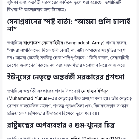
ভূমিকা এবং অন্তর্বর্তী সরকারের কার্যক্রম তুলে ধরা হয়েছে। তথ্যচিত্রটি
বিশ্বব্যাপী আলোচনার জন্ম দিয়েছে।
সেনাপ্রধানের স্পষ্ট বার্তা: “আমরা গুলি চালাই
না”
তথ্যচিত্রে
বাংলাদেশ সেনাবাহিনীর
(
Bangladesh Army
) প্রধান বলেন,
“আমরা নাগরিকদের দিকে গুলি চালাই না, এটা আমাদের সংস্কৃতির অংশ
নয়। আমরা চেয়েছি সবকিছু হোক শান্তিপূর্ণভাবে।” তিনি বলেন, সেনাবাহিনী
দেশের জনগণের বিরুদ্ধে নয় বরং সহমর্মিতার মনোভাব নিয়ে কাজ করে।
ইউনুসের নেতৃত্বে অন্তর্বর্তী সরকারের প্রশংসা
তথ্যচিত্রে অন্তর্বর্তী সরকারের প্রধান উপদেষ্টা
মোহাম্মদ ইউনূস
(
Muhammad Yunus
)–এর নেতৃত্বের উচ্চ প্রশংসা করা হয়। তাঁর নেতৃত্বে
দেশের রাজনৈতিক উত্তরণ, গণতন্ত্র পুনঃপ্রতিষ্ঠা এবং বিচারব্যবস্থার সংস্কার
প্রক্রিয়াকে সাহসিকতার উদাহরণ হিসেবে তুলে ধরা হয়।
রাষ্ট্রযন্ত্রের অপব্যবহার ও গুম-খুনের চিত্র