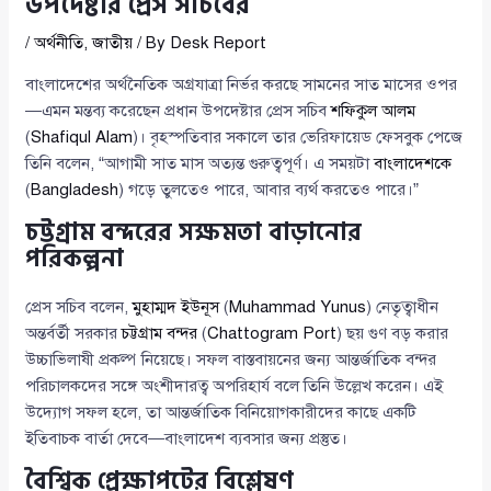
উপদেষ্টার প্রেস সচিবের
/
অর্থনীতি
,
জাতীয়
/ By
Desk Report
বাংলাদেশের অর্থনৈতিক অগ্রযাত্রা নির্ভর করছে সামনের সাত মাসের ওপর
—এমন মন্তব্য করেছেন প্রধান উপদেষ্টার প্রেস সচিব
শফিকুল আলম
(
Shafiqul Alam
)। বৃহস্পতিবার সকালে তার ভেরিফায়েড ফেসবুক পেজে
তিনি বলেন, “আগামী সাত মাস অত্যন্ত গুরুত্বপূর্ণ। এ সময়টা
বাংলাদেশকে
(
Bangladesh
) গড়ে তুলতেও পারে, আবার ব্যর্থ করতেও পারে।”
চট্টগ্রাম বন্দরের সক্ষমতা বাড়ানোর
পরিকল্পনা
প্রেস সচিব বলেন,
মুহাম্মদ ইউনূস
(
Muhammad Yunus
) নেতৃত্বাধীন
অন্তর্বর্তী সরকার
চট্টগ্রাম বন্দর
(
Chattogram Port
) ছয় গুণ বড় করার
উচ্চাভিলাষী প্রকল্প নিয়েছে। সফল বাস্তবায়নের জন্য আন্তর্জাতিক বন্দর
পরিচালকদের সঙ্গে অংশীদারত্ব অপরিহার্য বলে তিনি উল্লেখ করেন। এই
উদ্যোগ সফল হলে, তা আন্তর্জাতিক বিনিয়োগকারীদের কাছে একটি
ইতিবাচক বার্তা দেবে—বাংলাদেশ ব্যবসার জন্য প্রস্তুত।
বৈশ্বিক প্রেক্ষাপটের বিশ্লেষণ