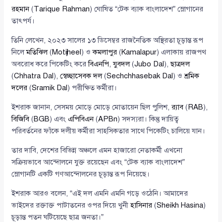
রহমান
(
Tarique Rahman
) ঘোষিত “টেক ব্যাক বাংলাদেশ” স্লোগানের
তাৎপর্য।
তিনি লেখেন, ২০২৩ সালের ১৩ ডিসেম্বর রাজনৈতিক অস্থিরতা চূড়ান্ত রূপ
নিলে
মতিঝিল
(
Motijheel
) ও
কমলাপুর
(
Kamalapur
) এলাকায় রাজপথ
অবরোধ করে পিকেটিং করে
বিএনপি
,
যুবদল
(
Jubo Dal
),
ছাত্রদল
(
Chhatra Dal
),
স্বেচ্ছাসেবক দল
(
Sechchhasebak Dal
) ও
শ্রমিক
দলের
(
Sramik Dal
) পরীক্ষিত কর্মীরা।
ইশরাক জানান, সেসময় মোড়ে মোড়ে মোতায়েন ছিল পুলিশ,
র‍্যাব
(
RAB
),
বিজিবি
(
BGB
) এবং
এপিবিএন
(
APBn
) সদস্যরা। কিন্তু দায়িত্ব
পরিবর্তনের ফাঁকে দলীয় কর্মীরা সাহসিকতার সাথে পিকেটিং চালিয়ে যান।
তার দাবি, দেশের বিভিন্ন অঞ্চলে এমন হাজারো নেতাকর্মী এখনো
সক্রিয়ভাবে আন্দোলনে যুক্ত রয়েছেন এবং “টেক ব্যাক বাংলাদেশ”
স্লোগানটি একটি গণআন্দোলনের চূড়ান্ত রূপ নিয়েছে।
ইশরাক আরও বলেন, “এই দল এমনি এমনি গড়ে ওঠেনি। আমাদের
ভাইদের রক্তাক্ত পাটাতনের ওপর দিয়ে খুনী
হাসিনার
(
Sheikh Hasina
)
চূড়ান্ত পতন ঘটিয়েছে ছাত্র জনতা।”