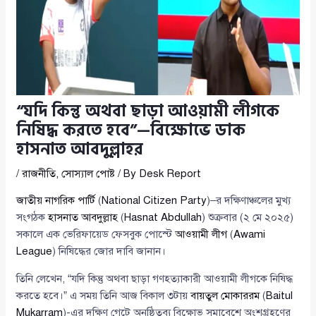
“যদি কিন্তু অথবা ছাড়া আওয়ামী লীগকে
নিষিদ্ধ করতে হবে”—বিক্ষোভে ডাক
হাসনাত আবদুল্লাহর
/
রাজনীতি
,
সোস্যাল পোষ্ট
/ By
Desk Report
জাতীয় নাগরিক পার্টি
(
National Citizen Party
)–র দক্ষিণাঞ্চলের মুখ্য
সংগঠক
হাসনাত আবদুল্লাহ
(
Hasnat Abdullah
) শুক্রবার (২ মে ২০২৫)
সকালে এক ভেরিফায়েড ফেসবুক পোস্টে
আওয়ামী লীগ
(
Awami
League
) নিষিদ্ধের জোর দাবি জানান।
তিনি লেখেন, “যদি কিন্তু অথবা ছাড়া গণহত্যাকারী আওয়ামী লীগকে নিষিদ্ধ
করতে হবে।” এ সময় তিনি আজ বিকাল ৩টায়
বায়তুল মোকাররম
(
Baitul
Mukarram
)-এর দক্ষিণ গেটে অনুষ্ঠিতব্য বিক্ষোভ সমাবেশে অংশগ্রহণের