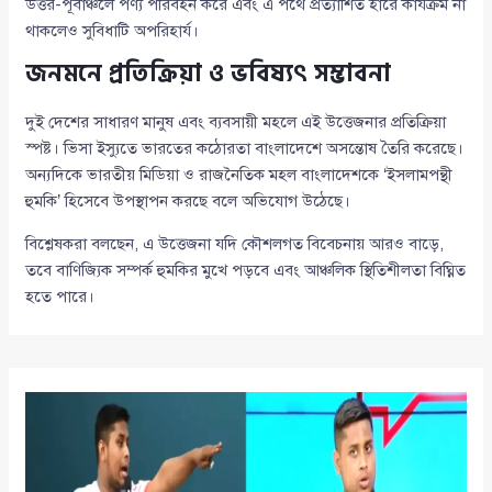
উত্তর-পূর্বাঞ্চলে পণ্য পরিবহন করে এবং এ পথে প্রত্যাশিত হারে কার্যক্রম না
থাকলেও সুবিধাটি অপরিহার্য।
জনমনে প্রতিক্রিয়া ও ভবিষ্যৎ সম্ভাবনা
দুই দেশের সাধারণ মানুষ এবং ব্যবসায়ী মহলে এই উত্তেজনার প্রতিক্রিয়া
স্পষ্ট। ভিসা ইস্যুতে ভারতের কঠোরতা বাংলাদেশে অসন্তোষ তৈরি করেছে।
অন্যদিকে ভারতীয় মিডিয়া ও রাজনৈতিক মহল বাংলাদেশকে ‘ইসলামপন্থী
হুমকি’ হিসেবে উপস্থাপন করছে বলে অভিযোগ উঠেছে।
বিশ্লেষকরা বলছেন, এ উত্তেজনা যদি কৌশলগত বিবেচনায় আরও বাড়ে,
তবে বাণিজ্যিক সম্পর্ক হুমকির মুখে পড়বে এবং আঞ্চলিক স্থিতিশীলতা বিঘ্নিত
হতে পারে।