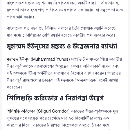
বাংলাদেশের দ্রুত-ফ্যাশন রপ্তানি খাতের জন্য একটি ধাক্কা।” তাঁর ভাষায়,
স্থলপথে ভারত হয়ে পণ্য পাঠাতে সময় লাগত এক সপ্তাহ, যা সমুদ্রপথে হতে
পারে আট সপ্তাহ।
বাংলাদেশ গত বছর ৩৮ বিলিয়ন ডলারের তৈরি পোশাক রপ্তানি করেছে,
যার মধ্যে ১ বিলিয়নের বেশি রপ্তানি হয়েছে ভারতীয় পথ ব্যবহার করে।
মুহাম্মদ ইউনূসের মন্তব্য ও উত্তেজনার ব্যাখ্যা
মুহাম্মদ ইউনূস
(
Muhammad Yunus
) সম্প্রতি চীন সফরে গিয়ে ভারতীয়
উত্তর-পূর্বাঞ্চলকে বাংলাদেশের “সমুদ্রের একমাত্র অভিভাবক” বলেন এবং
ওই অঞ্চলকে “চীনা অর্থনীতির সম্প্রসারণ” হিসেবে ব্যাখ্যা করেন। ভারতের
উত্তর-পূর্ব রাজ্যগুলোর নেতারা এই মন্তব্যকে “আক্রমণাত্মক” বলেই ব্যাখ্যা
করেছেন।
শিলিগুড়ি করিডোর ও নিরাপত্তা উদ্বেগ
শিলিগুড়ি করিডোর
(
Siliguri Corridor
) ভারতের উত্তর-পূর্বাঞ্চলকে মূল
ভূখণ্ডের সঙ্গে সংযুক্ত করে রেখেছে মাত্র ২০ কিলোমিটার প্রশস্ত এক
করিডোর দিয়ে। ভারতের নিরাপত্তা বিশ্লেষকদের মতে, চীনের সঙ্গে