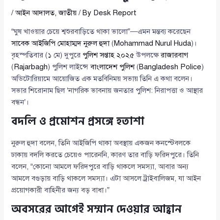
/
আইন আদালত
,
জাতীয়
/ By
Desk Report
“ঘুষ খাওয়ার চেয়ে শ্বশুরবাড়িতে থাকা ভালো”—এমন মন্তব্য করেছেন
সাবেক আইজিপি মোহাম্মদ নুরুল হুদা
(
Mohammad Nurul Huda
)।
বৃহস্পতিবার (১ মে) দুপুরে
পুলিশ সপ্তাহ ২০২৫
উপলক্ষে
রাজারবাগ
(
Rajarbagh
) পুলিশ লাইন্সে
বাংলাদেশ পুলিশ
(
Bangladesh Police
)
অডিটোরিয়ামে আয়োজিত এক মতবিনিময় সভায় তিনি এ কথা বলেন।
সভার শিরোনাম ছিল ‘নাগরিক ভাবনায় জনতার পুলিশ: নিরাপত্তা ও আস্থার
বন্ধন’।
বদলি ও প্রমোশন প্রসঙ্গে হতাশা
নুরুল হুদা বলেন, তিনি আইজিপি থাকা অবস্থায় একজন কনস্টেবলকে
ঢাকায় বদলি করতে চেয়েও পারেননি, কারণ তার বাড়ি ফরিদপুরে। তিনি
বলেন, “কোনো আমলে ফরিদপুরে বাড়ি থাকলে সমস্যা, আবার অন্য
আমলে বগুড়ায় বাড়ি থাকলে সমস্যা। এটা আসলে ট্রাইবালিজম, যা আইন
প্রয়োগকারী বাহিনীর জন্য বড় বাধা।”
অবসরের আগেই সম্মান দেওয়ার আহ্বান