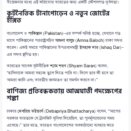
উত্তেজনার মধ্যে এই করিডোর ভারতের জন্য একটি কৌশলগত দুর্বলতা।
কূটনৈতিক টানাপোড়েন ও নতুন জোটের
ইঙ্গিত
বাংলাদেশ ও
পাকিস্তান
(
Pakistan
)–এর সম্পর্ক ঘনিষ্ঠ হচ্ছে, যেখানে গত
মাসে পাকিস্তানের পররাষ্ট্রসচিব
আমনা বালুচ
(
Amna Baloch
) ঢাকা সফর
করেন। একই সময়ে পাকিস্তানের উপপ্রধানমন্ত্রী
ইসহাক দার
(
Ishaq Dar
)–
এর সফর স্থগিত হয়।
ভারতের সাবেক কূটনীতিক
শ্যাম শরণ
(
Shyam Saran
) বলেন,
“হাসিনাকে আমরা সহজে তুলে দিতে পারি না। দিলে তার কী হবে তা
আমরা জানি এবং ভারতীয় জনমতও তা সমর্থন করবে না।”
বাণিজ্য প্রতিবন্ধকতায় আত্মঘাতী পদক্ষেপের
শঙ্কা
ঢাকার
দেবপ্রিয় ভট্টাচার্য
(
Debapriya Bhattacharya
) বলেন, “আগের
সরকার ভারতকে যে ট্রানজিট সুবিধা দিয়েছিল, তা পুনর্মূল্যায়নের সময়
এসেছে।” তার মতে, ভারতও বাংলাদেশের অবকাঠামো ব্যবহার করে