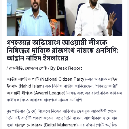
গণহত্যার অভিযোগে আওয়ামী লীগকে
নিষিদ্ধের দাবিতে রাজপথে নামছে এনসিপি:
আহ্বান নাহিদ ইসলামের
/
রাজনীতি
,
সোস্যাল পোষ্ট
/ By
Desk Report
জাতীয় নাগরিক পার্টি
(
National Citizen Party
)–এর আহ্বায়ক
নাহিদ
ইসলাম
(
Nahid Islam
) এক ভিডিও বার্তায় জানিয়েছেন, “গণহত্যাকারী”
আওয়ামী লীগকে
(
Awami League
) নিষিদ্ধ এবং এর রাজনৈতিক কার্যক্রম
বন্ধের দাবিতে আবারও রাজপথে নামছে এনসিপি।
বৃহস্পতিবার (১ মে) বিকেলে নিজের ব্যক্তিগত ফেসবুক অ্যাকাউন্ট থেকে
তিনি এই বার্তাটি প্রকাশ করেন। এতে তিনি বলেন, আগামীকাল ২ মে বাদ
জুমা
বায়তুল মোকাররম
(
Baitul Mukarram
)-এর দক্ষিণ গেটে অনুষ্ঠিত