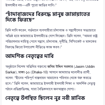
ইসলামীর নয়—এটি পুরো জাতির দাবি।”
“চাঁদাবাজদের বিরুদ্ধে মানুষ জামায়াতের
দিকে ফিরছে”
তিনি দাবি করেন, বর্তমানে ব্যবসায়ীরা চাঁদাবাজ ও সন্ত্রাসীদের অত্যাচারে
অতিষ্ঠ হয়ে জামায়াতে ইসলামীতে যোগ দিচ্ছেন। তিনি বলেন, “আমরা রাষ্ট্র
পরিচালনার দায়িত্ব পেলে সন্ত্রাস, চাঁদাবাজ, দুর্নীতি, সিন্ডিকেট ও মাদকের
বিরুদ্ধে জিরো টলারেন্স নীতিতে কাজ করব।”
আদর্শিক নেতৃত্বের দাবি
অনুষ্ঠানে বিশেষ অতিথির বক্তব্যে
জসিম উদ্দিন সরকার
(
Jasim Uddin
Sarkar
),
ঢাকা-১০
(
Dhaka-10
) আসনে জামায়াত মনোনীত প্রার্থী,
বলেন: “দ্বীনের পরিপূর্ণ বাস্তবায়ন আমাদের পরিবার থেকে শুরু করতে
হবে।” তিনি বলেন, জামায়াতে ইসলামী ইসলামী শিক্ষা ও আদর্শিক নেতৃত্ব
গঠনে প্রতিশ্রুতিবদ্ধ, যারা নৈতিকভাবে জনআস্থার যোগ্য।
নেতৃত্বে উপস্থিত ছিলেন নুর নবী মানিক