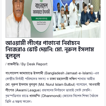
আওয়ামী লীগের পাতানো নির্বাচনে
নিজেরাও ভোট দেয়নি: মো. নূরুল ইসলাম
বুলবুল
/
রাজনীতি
/ By
Desk Report
বাংলাদেশ জামায়াতে ইসলামী
(
Bangladesh Jamaat-e-Islami
)–এর
কেন্দ্রীয় নির্বাহী পরিষদের সদস্য ও
ঢাকা মহানগরী দক্ষিণ
শাখার আমীর
মো. নূরুল ইসলাম বুলবুল
(
Md. Nurul Islam Bulbul
) বলেছেন,
আওয়ামী
লীগের
(
Awami League
) প্রহসনের নির্বাচনে তারাই ভোট দেয়নি।
বৃহস্পতিবার রাতে
ধানমন্ডি
(
Dhanmondi
) জোনের বিশেষ শিক্ষা বৈঠকে
তিনি এ মন্তব্য করেন।