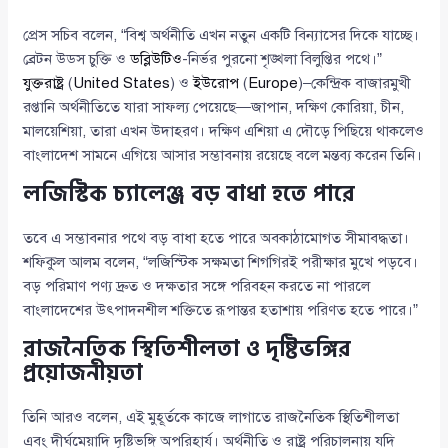
প্রেস সচিব বলেন, “বিশ্ব অর্থনীতি এখন নতুন একটি বিন্যাসের দিকে যাচ্ছে।
ব্রেটন উডস চুক্তি ও
ডব্লিউটিও
-নির্ভর পুরনো শৃঙ্খলা বিলুপ্তির পথে।”
যুক্তরাষ্ট্র
(
United States
) ও
ইউরোপ
(
Europe
)–কেন্দ্রিক বাজারমুখী
রপ্তানি অর্থনীতিতে যারা সাফল্য পেয়েছে—জাপান, দক্ষিণ কোরিয়া, চীন,
মালয়েশিয়া, তারা এখন উদাহরণ। দক্ষিণ এশিয়া এ দৌড়ে পিছিয়ে থাকলেও
বাংলাদেশ সামনে এগিয়ে আসার সম্ভাবনায় রয়েছে বলে মন্তব্য করেন তিনি।
লজিস্টিক চ্যালেঞ্জ বড় বাধা হতে পারে
তবে এ সম্ভাবনার পথে বড় বাধা হতে পারে অবকাঠামোগত সীমাবদ্ধতা।
শফিকুল আলম বলেন, “লজিস্টিক সক্ষমতা শিগগিরই পরীক্ষার মুখে পড়বে।
বড় পরিমাণ পণ্য দ্রুত ও দক্ষতার সঙ্গে পরিবহন করতে না পারলে
বাংলাদেশের উৎপাদনশীল শক্তিতে রূপান্তর হতাশায় পরিণত হতে পারে।”
রাজনৈতিক স্থিতিশীলতা ও দৃষ্টিভঙ্গির
প্রয়োজনীয়তা
তিনি আরও বলেন, এই মুহূর্তকে কাজে লাগাতে রাজনৈতিক স্থিতিশীলতা
এবং দীর্ঘমেয়াদি দৃষ্টিভঙ্গি অপরিহার্য। অর্থনীতি ও রাষ্ট্র পরিচালনায় যদি