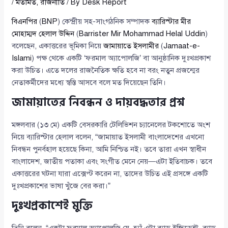
/
মতামত
,
রাজনীতি
/ By
Desk Report
বিএনপির
(
BNP
) কেন্দ্রীয় সহ-সাংগঠনিক সম্পাদক
ব্যারিস্টার মীর
মোহাম্মদ হেলাল উদ্দিন
(
Barrister Mir Mohammad Helal Uddin
)
বলেছেন, একাত্তরের ভূমিকা নিয়ে
জামায়াতে ইসলামীর
(
Jamaat-e-
Islami
) পক্ষ থেকে একটি ‘ফরমাল অ্যাপোলজি’ বা আনুষ্ঠানিক দুঃখপ্রকাশ
করা উচিত। এতে দলের রাজনৈতিক ক্ষতি হবে না বরং নতুন প্রজন্মের
নেতাকর্মীদের মধ্যে স্বস্তি আসবে বলে মত দিয়েছেন তিনি।
জামায়াতের নিবন্ধন ও দায়বদ্ধতার প্রশ্ন
মঙ্গলবার (১৩ মে) একটি বেসরকারি টেলিভিশন চ্যানেলের টকশোতে অংশ
নিয়ে ব্যারিস্টার হেলাল বলেন, “জামায়াত ইসলামী বাংলাদেশের এখনো
নিবন্ধন পুনর্বহাল হয়েছে কিনা, আমি নিশ্চিত নই। তবে তারা এখন স্বাধীন
বাংলাদেশ, জাতীয় পতাকা এবং সংগীত মেনে নেয়—এটা ইতিবাচক। তবে
একাত্তরের ঘটনা যারা এক্সেপ্ট করেন না, তাদের উচিত এই প্রসঙ্গে একটি
দুঃখপ্রকাশের ভাষা খুঁজে বের করা।”
দুঃখপ্রকাশেই মুক্তি
তিনি বলেন, “একটা ফরমাল অ্যাপোলজি যে, হ্যাঁ এটা ব্যাড ইন্সিডেন্ট, ব্যাড