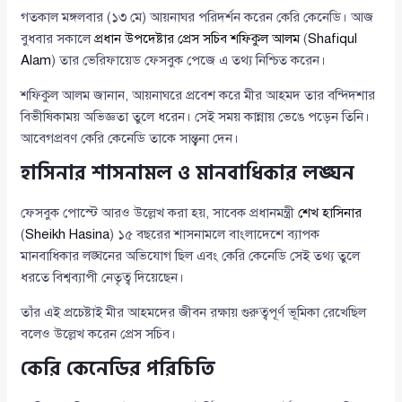
গতকাল মঙ্গলবার (১৩ মে) আয়নাঘর পরিদর্শন করেন কেরি কেনেডি। আজ
বুধবার সকালে
প্রধান উপদেষ্টার প্রেস সচিব শফিকুল আলম
(
Shafiqul
Alam
) তার ভেরিফায়েড ফেসবুক পেজে এ তথ্য নিশ্চিত করেন।
শফিকুল আলম জানান, আয়নাঘরে প্রবেশ করে মীর আহমদ তার বন্দিদশার
বিভীষিকাময় অভিজ্ঞতা তুলে ধরেন। সেই সময় কান্নায় ভেঙে পড়েন তিনি।
আবেগপ্রবণ কেরি কেনেডি তাকে সান্ত্বনা দেন।
হাসিনার শাসনামল ও মানবাধিকার লঙ্ঘন
ফেসবুক পোস্টে আরও উল্লেখ করা হয়, সাবেক প্রধানমন্ত্রী
শেখ হাসিনার
(
Sheikh Hasina
) ১৫ বছরের শাসনামলে বাংলাদেশে ব্যাপক
মানবাধিকার লঙ্ঘনের অভিযোগ ছিল এবং কেরি কেনেডি সেই তথ্য তুলে
ধরতে বিশ্বব্যাপী নেতৃত্ব দিয়েছেন।
তাঁর এই প্রচেষ্টাই মীর আহমদের জীবন রক্ষায় গুরুত্বপূর্ণ ভূমিকা রেখেছিল
বলেও উল্লেখ করেন প্রেস সচিব।
কেরি কেনেডির পরিচিতি