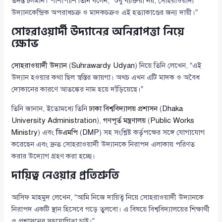
তদন্ত চলমান। পাশাপাশি তিনি বলেন, “শুধু ব্যক্তিরা নয়, সোহরাওয়ার্দী
উদ্যানকেন্দ্রিক অপরাধচক্র ও মাদকচক্রও এই হত্যাকাণ্ডের জন্য দায়ী।”
সোহরাওয়ার্দী উদ্যানের অনিরাপত্তা নিয়ে
ক্ষোভ
সোহরাওয়ার্দী উদ্যান
(
Suhrawardy Udyan
) নিয়ে তিনি লেখেন, “এই
উদ্যান হওয়ার কথা ছিল স্বস্তির জায়গা। অথচ এখন এটি মাদক ও অবৈধ
দোকানের কারণে আতঙ্কের নাম হয়ে দাঁড়িয়েছে।”
তিনি জানান, ইতোমধ্যে তিনি
ঢাকা বিশ্ববিদ্যালয় প্রশাসন
(
Dhaka
University Administration
),
গণপূর্ত মন্ত্রণালয়
(
Public Works
Ministry
) এবং
ডিএমপি
(
DMP
) সহ সংশ্লিষ্ট কর্তৃপক্ষের সঙ্গে যোগাযোগ
করেছেন এবং দ্রুত সোহরাওয়ার্দী উদ্যানকে নিরাপদ এলাকায় পরিণত
করার উদ্যোগ গ্রহণ করা হচ্ছে।
দায়িত্ব নেওয়ার প্রতিশ্রুতি
আসিফ মাহমুদ লেখেন, “আমি নিজে দায়িত্ব নিয়ে সোহরাওয়ার্দী উদ্যানকে
নিরাপদ একটি স্থান হিসেবে গড়ে তুলবো। এ বিষয়ে বিশ্ববিদ্যালয়ের শিক্ষার্থী
ও প্রশাসনের সহযোগিতা চাই।”