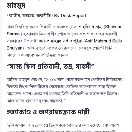
মাহমুদ
/
জাতীয়
,
মতামত
,
রাজনীতি
/ By
Desk Report
ঢাকা বিশ্ববিদ্যালয়ের শিক্ষার্থী ও ছাত্রদল নেতা
শাহরিয়ার সাম্য
(
Shahriar
Samya
) হত্যাকাণ্ড নিয়ে গভীর শোক ও দুঃখ প্রকাশ করেছেন অন্তর্বর্তী
সরকারের উপদেষ্টা
আসিফ মাহমুদ সজীব ভূঁইয়া
(
Asif Mahmud Sajib
Bhuiyan
)। আজ দুপুরে নিজের ভেরিফায়েড ফেসবুক পোস্টে তিনি এ
বিষয়ে এক আবেগঘন প্রতিক্রিয়া জানান।
“সাম্য ছিল প্রতিবাদী, ভদ্র, সাহসী”
আসিফ মাহমুদ লেখেন, “২০১৯ সাল থেকে ক্যাম্পাসে গেস্টরুম নির্যাতনের
বিরুদ্ধে কিংবা শিক্ষার্থীদের যেকোনো যৌক্তিক আন্দোলনে সাম্য ছিলেন
আমাদের পাশে। প্রথম বর্ষ থেকেই তিনি প্রতিবাদী ও অত্যন্ত ভদ্র ছিলেন।
আজ তাকে হারানো দুঃসহ বাস্তবতা।”
হত্যাকাণ্ড ও অপরাধচক্রকে দায়ী
তিনি জানান, এ হত্যাকাণ্ডে তিনজনকে গ্রেফতার করা হয়েছে এবং আরও