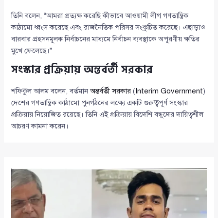
তিনি বলেন, “আমরা প্রত্যক্ষ করেছি কীভাবে আওয়ামী লীগ গণতান্ত্রিক
কাঠামো ধ্বংস করেছে এবং রাজনৈতিক পরিসর সংকুচিত করেছে। এছাড়াও
বারবার প্রহসনমূলক নির্বাচনের মাধ্যমে নির্বাচন ব্যবস্থাকে অপূরণীয় ক্ষতির
মুখে ফেলেছে।”
সংস্কার প্রক্রিয়ায় অন্তর্বর্তী সরকার
শফিকুল আলম বলেন, বর্তমান
অন্তর্বর্তী সরকার
(
Interim Government
)
দেশের গণতান্ত্রিক কাঠামো পুনর্গঠনের লক্ষ্যে একটি গুরুত্বপূর্ণ সংস্কার
প্রক্রিয়ায় নিয়োজিত রয়েছে। তিনি এই প্রক্রিয়ায় বিদেশি বন্ধুদের দায়িত্বশীল
আচরণ কামনা করেন।