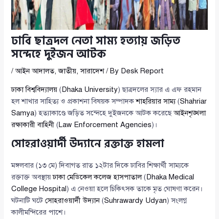
ঢাবি ছাত্রদল নেতা সাম্য হত্যায় জড়িত
সন্দেহে দুইজন আটক
/
আইন আদালত
,
জাতীয়
,
সারাদেশ
/ By
Desk Report
ঢাকা বিশ্ববিদ্যালয়
(
Dhaka University
) ছাত্রদলের স্যার এ এফ রহমান
হল শাখার সাহিত্য ও প্রকাশনা বিষয়ক সম্পাদক
শাহরিয়ার সাম্য
(
Shahriar
Samya
) হত্যাকাণ্ডে জড়িত সন্দেহে দুইজনকে আটক করেছে
আইনশৃঙ্খলা
রক্ষাকারী বাহিনী
(
Law Enforcement Agencies
)।
সোহরাওয়ার্দী উদ্যানে রক্তাক্ত হামলা
মঙ্গলবার (১৩ মে) দিবাগত রাত ১২টার দিকে ঢাবির শিক্ষার্থী সাম্যকে
রক্তাক্ত অবস্থায়
ঢাকা মেডিকেল কলেজ হাসপাতাল
(
Dhaka Medical
College Hospital
) এ নেওয়া হলে চিকিৎসক তাকে মৃত ঘোষণা করেন।
ঘটনাটি ঘটে
সোহরাওয়ার্দী উদ্যান
(
Suhrawardy Udyan
) সংলগ্ন
কালীমন্দিরের পাশে।