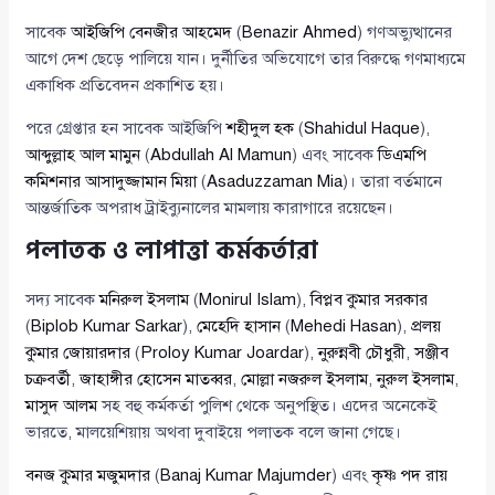
সাবেক
আইজিপি বেনজীর আহমেদ
(
Benazir Ahmed
) গণঅভ্যুত্থানের
আগে দেশ ছেড়ে পালিয়ে যান। দুর্নীতির অভিযোগে তার বিরুদ্ধে গণমাধ্যমে
একাধিক প্রতিবেদন প্রকাশিত হয়।
পরে গ্রেপ্তার হন সাবেক আইজিপি
শহীদুল হক
(
Shahidul Haque
),
আব্দুল্লাহ আল মামুন
(
Abdullah Al Mamun
) এবং সাবেক
ডিএমপি
কমিশনার আসাদুজ্জামান মিয়া
(
Asaduzzaman Mia
)। তারা বর্তমানে
আন্তর্জাতিক অপরাধ ট্রাইব্যুনালের মামলায় কারাগারে রয়েছেন।
পলাতক ও লাপাত্তা কর্মকর্তারা
সদ্য সাবেক
মনিরুল ইসলাম
(
Monirul Islam
),
বিপ্লব কুমার সরকার
(
Biplob Kumar Sarkar
),
মেহেদি হাসান
(
Mehedi Hasan
),
প্রলয়
কুমার জোয়ারদার
(
Proloy Kumar Joardar
),
নুরুন্নবী চৌধুরী
,
সঞ্জীব
চক্রবর্তী
,
জাহাঙ্গীর হোসেন মাতব্বর
,
মোল্লা নজরুল ইসলাম
,
নুরুল ইসলাম
,
মাসুদ আলম
সহ বহু কর্মকর্তা পুলিশ থেকে অনুপস্থিত। এদের অনেকেই
ভারতে, মালয়েশিয়ায় অথবা দুবাইয়ে পলাতক বলে জানা গেছে।
বনজ কুমার মজুমদার
(
Banaj Kumar Majumder
) এবং
কৃষ্ণ পদ রায়