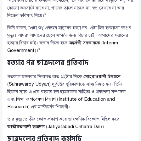
আবেগঘন পোস্টে ফখরুল লিখেছেন, “সে আর সোজা হয়ে দাঁড়াবে না, আর
কোনো কনসার্টে যাবে না, গানের তালে নাচবে না, স্বপ্ন দেখবে না আর
নিজের ভবিষ্যৎ নিয়ে।”
তিনি বলেন, “এটা শুধু একজন মানুষের হত্যা নয়, এটা ছিল হাজারো স্বপ্নের
মৃত্যু। আমরা আমাদের ছেলে সাম্য’র জন্য বিচার চাই। আমাদের সন্তানের
হত্যার বিচার চাই। জবাব দিতে হবে
অন্তর্বর্তী সরকারকে
(
Interim
Government
)।”
হত্যার পর ছাত্রদলের প্রতিবাদ
গতকাল মঙ্গলবার দিবাগত রাত ১২টার দিকে
সোহরাওয়ার্দী উদ্যানে
(
Suhrawardy Udyan
) দুর্বৃত্তের ছুরিকাঘাতে সাম্য নিহত হন। তিনি
ছিলেন স্যার এ এফ রহমান হল ছাত্রদলের সাহিত্য ও প্রকাশনা সম্পাদক
এবং
শিক্ষা ও গবেষণা বিভাগ
(
Institute of Education and
Research
) এর মাস্টার্সের শিক্ষার্থী।
তার মৃত্যুতে তীব্র ক্ষোভ প্রকাশ করে তাৎক্ষণিক বিক্ষোভ মিছিল করে
জাতীয়তাবাদী ছাত্রদল
(
Jatiyatabadi Chhatra Dal
)।
ছাত্রদলের প্রতিবাদ কর্মসূচি