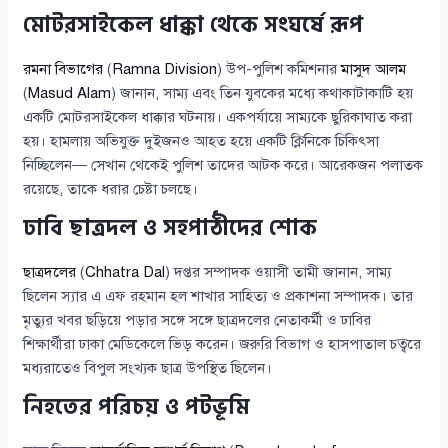
মোটরসাইকেল ধাক্কা থেকে সংঘর্ষে রূপ
রমনা বিভাগের
(
Ramna Division
) উপ-পুলিশ কমিশনার
মাসুদ আলম
(
Masud Alam
) জানান, সাম্য এবং তিন যুবকের মধ্যে কথাকাটাকাটি হয়
একটি মোটরসাইকেল ধাক্কার ঘটনায়। একপর্যায়ে সাম্যকে ছুরিকাঘাত করা
হয়। হামলায় অভিযুক্ত দুইজনও আহত হয়ে একটি ক্লিনিকে চিকিৎসা
নিচ্ছিলেন— সেখান থেকেই পুলিশ তাদের আটক করে। আরেকজন পলাতক
রয়েছে, তাকে ধরার চেষ্টা চলছে।
ঢাবি ছাত্রদল ও সহপাঠীদের শোক
ছাত্রদলের
(
Chhatra Dal
) দপ্তর সম্পাদক ওয়াসী তামী জানান, সাম্য
ছিলেন স্যার এ এফ রহমান হল শাখার সাহিত্য ও প্রকাশনা সম্পাদক। তার
মৃত্যুর খবর ছড়িয়ে পড়ার সঙ্গে সঙ্গে ছাত্রদলের নেতাকর্মী ও ঢাবির
শিক্ষার্থীরা ঢাকা মেডিকেলে ভিড় করেন। জরুরি বিভাগ ও হাসপাতাল চত্বরে
মধ্যরাতেও বিপুল সংখ্যক ছাত্র উপস্থিত ছিলেন।
নিহতের পরিচয় ও পটভূমি