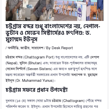
চট্টগ্রাম বন্দর শুধু বাংলাদেশের নয়, নেপাল-
ভুটান ও সেভেন সিস্টার্সেরও হৃৎপিণ্ড: ড.
মুহাম্মদ ইউনূস
/
অর্থনীতি
,
জাতীয়
,
সারাদেশ
/ By
Desk Report
চট্টগ্রাম বন্দর
(
Chattogram Port
) শুধু বাংলাদেশের নয়, এটি
নেপাল
(
Nepal
),
ভুটান
(
Bhutan
) এবং ভারতের উত্তর-পূর্বাঞ্চলের রাজ্যসমূহ
সেভেন সিস্টার্স
(
Seven Sisters
) এর জন্যও গুরুত্বপূর্ণ হৃৎপিণ্ড বলে
মন্তব্য করেছেন অন্তর্বর্তী সরকারের প্রধান উপদেষ্টা
অধ্যাপক ড. মুহাম্মদ
ইউনূস
(
Dr. Muhammad Yunus
)।
চট্টগ্রাম সফরে প্রধান উপদেষ্টা
বুধবার (১৪ মে) সকাল সোয়া ৯টায়
চট্টগ্রাম
(
Chattogram
) পৌঁছে বন্দর
পরিদর্শন করেন ড. ইউনূস। প্রধান উপদেষ্টা হিসেবে দায়িত্ব গ্রহণের পর