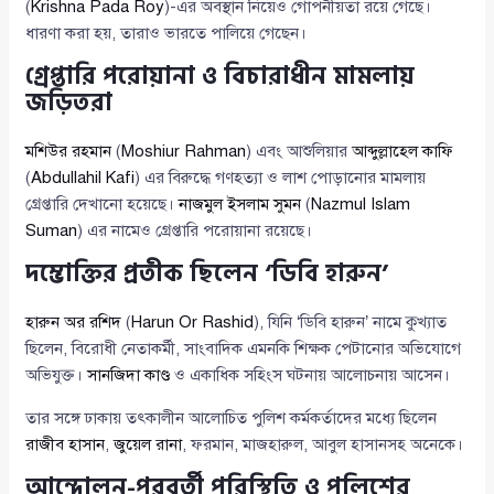
(
Krishna Pada Roy
)-এর অবস্থান নিয়েও গোপনীয়তা রয়ে গেছে।
ধারণা করা হয়, তারাও ভারতে পালিয়ে গেছেন।
গ্রেপ্তারি পরোয়ানা ও বিচারাধীন মামলায়
জড়িতরা
মশিউর রহমান
(
Moshiur Rahman
) এবং আশুলিয়ার
আব্দুল্লাহেল কাফি
(
Abdullahil Kafi
) এর বিরুদ্ধে গণহত্যা ও লাশ পোড়ানোর মামলায়
গ্রেপ্তারি দেখানো হয়েছে।
নাজমুল ইসলাম সুমন
(
Nazmul Islam
Suman
) এর নামেও গ্রেপ্তারি পরোয়ানা রয়েছে।
দম্ভোক্তির প্রতীক ছিলেন ‘ডিবি হারুন’
হারুন অর রশিদ
(
Harun Or Rashid
), যিনি ‘ডিবি হারুন’ নামে কুখ্যাত
ছিলেন, বিরোধী নেতাকর্মী, সাংবাদিক এমনকি শিক্ষক পেটানোর অভিযোগে
অভিযুক্ত।
সানজিদা কাণ্ড
ও একাধিক সহিংস ঘটনায় আলোচনায় আসেন।
তার সঙ্গে ঢাকায় তৎকালীন আলোচিত পুলিশ কর্মকর্তাদের মধ্যে ছিলেন
রাজীব হাসান
,
জুয়েল রানা
, ফরমান, মাজহারুল, আবুল হাসানসহ অনেকে।
আন্দোলন-পরবর্তী পরিস্থিতি ও পুলিশের