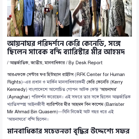
আয়নাঘর পরিদর্শনে কেরি কেনেডি, সঙ্গে
ছিলেন সাবেক বন্দি ব্যারিস্টার মীর আহমদ
/
আন্তর্জাতিক
,
জাতীয়
,
মানবাধিকার
/ By
Desk Report
আরএফকে সেন্টার ফর হিউম্যান রাইটস
(
RFK Center for Human
Rights
)–এর প্রধান ও মার্কিন মানবাধিকারকর্মী
কেরি কেনেডি
(
Kerry
Kennedy
) বাংলাদেশে আলোচিত গোপন আটক কেন্দ্র ‘
আয়নাঘর
’
(
Aynaghar
) পরিদর্শন করেছেন। এই সফরে তার সঙ্গে ছিলেন আন্তর্জাতিক
খ্যাতিসম্পন্ন আইনজীবী
ব্যারিস্টার মীর আহমদ বিন কাশেম
(
Barrister
Mir Ahmad Bin Quasem
)—যিনি নিজেই আট বছর ধরে এই
‘আয়নাঘরে’ বন্দি ছিলেন।
মানবাধিকার সচেতনতা বৃদ্ধির উদ্দেশ্যে সফর