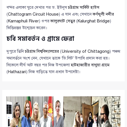
বন্দর এলাকা ঘুরে দেখার পর ড. ইউনূস
চট্টগ্রাম সার্কিট হাউস
(
Chattogram Circuit House
) এ যান এবং সেখানে
কর্ণফুলী নদীর
(
Karnaphuli River
) ওপর
কালুরঘাট সেতুর
(
Kalurghat Bridge
)
ভিত্তিপ্রস্তর উন্মোচন করেন।
চবি সমাবর্তন ও গ্রামে ফেরা
দুপুরে তিনি
চট্টগ্রাম বিশ্ববিদ্যালয়ের
(
University of Chittagong
) পঞ্চম
সমাবর্তনে অংশ নেন, যেখানে তাকে ‘ডি.লিট’ উপাধি প্রদান করা হয়।
বিকেলে দীর্ঘ আট বছর পর নিজ উপজেলা
হাটহাজারীর বাথুয়া গ্রামে
(
Hathazari
) নিজ বাড়িতে যান প্রধান উপদেষ্টা।