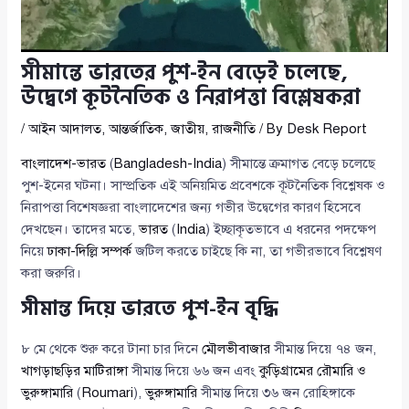
সীমান্তে ভারতের পুশ-ইন বেড়েই চলেছে,
উদ্বেগে কূটনৈতিক ও নিরাপত্তা বিশ্লেষকরা
/
আইন আদালত
,
আন্তর্জাতিক
,
জাতীয়
,
রাজনীতি
/ By
Desk Report
বাংলাদেশ-ভারত
(
Bangladesh-India
) সীমান্তে ক্রমাগত বেড়ে চলেছে
পুশ-ইনের ঘটনা। সাম্প্রতিক এই অনিয়মিত প্রবেশকে কূটনৈতিক বিশ্লেষক ও
নিরাপত্তা বিশেষজ্ঞরা বাংলাদেশের জন্য গভীর উদ্বেগের কারণ হিসেবে
দেখছেন। তাদের মতে,
ভারত
(
India
) ইচ্ছাকৃতভাবে এ ধরনের পদক্ষেপ
নিয়ে
ঢাকা-দিল্লি সম্পর্ক
জটিল করতে চাইছে কি না, তা গভীরভাবে বিশ্লেষণ
করা জরুরি।
সীমান্ত দিয়ে ভারতে পুশ-ইন বৃদ্ধি
৮ মে থেকে শুরু করে টানা চার দিনে
মৌলভীবাজার
সীমান্ত দিয়ে ৭৪ জন,
খাগড়াছড়ির মাটিরাঙ্গা
সীমান্ত দিয়ে ৬৬ জন এবং
কুড়িগ্রামের রৌমারি ও
ভুরুঙ্গামারি
(
Roumari
),
ভুরুঙ্গামারি
সীমান্ত দিয়ে ৩৬ জন রোহিঙ্গাকে