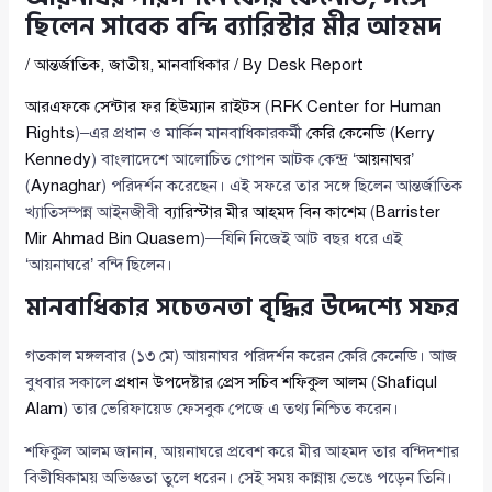
ছিলেন সাবেক বন্দি ব্যারিস্টার মীর আহমদ
/
আন্তর্জাতিক
,
জাতীয়
,
মানবাধিকার
/ By
Desk Report
আরএফকে সেন্টার ফর হিউম্যান রাইটস
(
RFK Center for Human
Rights
)–এর প্রধান ও মার্কিন মানবাধিকারকর্মী
কেরি কেনেডি
(
Kerry
Kennedy
) বাংলাদেশে আলোচিত গোপন আটক কেন্দ্র ‘
আয়নাঘর
’
(
Aynaghar
) পরিদর্শন করেছেন। এই সফরে তার সঙ্গে ছিলেন আন্তর্জাতিক
খ্যাতিসম্পন্ন আইনজীবী
ব্যারিস্টার মীর আহমদ বিন কাশেম
(
Barrister
Mir Ahmad Bin Quasem
)—যিনি নিজেই আট বছর ধরে এই
‘আয়নাঘরে’ বন্দি ছিলেন।
মানবাধিকার সচেতনতা বৃদ্ধির উদ্দেশ্যে সফর
গতকাল মঙ্গলবার (১৩ মে) আয়নাঘর পরিদর্শন করেন কেরি কেনেডি। আজ
বুধবার সকালে
প্রধান উপদেষ্টার প্রেস সচিব শফিকুল আলম
(
Shafiqul
Alam
) তার ভেরিফায়েড ফেসবুক পেজে এ তথ্য নিশ্চিত করেন।
শফিকুল আলম জানান, আয়নাঘরে প্রবেশ করে মীর আহমদ তার বন্দিদশার
বিভীষিকাময় অভিজ্ঞতা তুলে ধরেন। সেই সময় কান্নায় ভেঙে পড়েন তিনি।