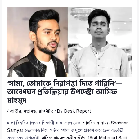
‘সাম্য, তোমাকে নিরাপত্তা দিতে পারিনি’—
আবেগঘন প্রতিক্রিয়ায় উপদেষ্টা আসিফ
মাহমুদ
/
জাতীয়
,
মতামত
,
রাজনীতি
/ By
Desk Report
ঢাকা বিশ্ববিদ্যালয়ের শিক্ষার্থী ও ছাত্রদল নেতা
শাহরিয়ার সাম্য
(
Shahriar
Samya
) হত্যাকাণ্ড নিয়ে গভীর শোক ও দুঃখ প্রকাশ করেছেন অন্তর্বর্তী
সরকারের উপদেষ্টা
আসিফ মাহমুদ সজীব ভূঁইয়া
(
Asif Mahmud Sajib