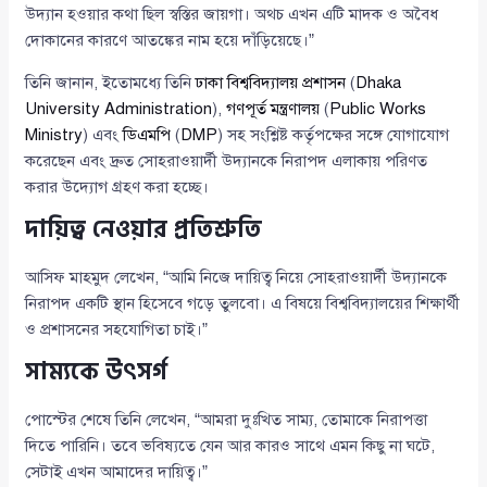
উদ্যান হওয়ার কথা ছিল স্বস্তির জায়গা। অথচ এখন এটি মাদক ও অবৈধ
দোকানের কারণে আতঙ্কের নাম হয়ে দাঁড়িয়েছে।”
তিনি জানান, ইতোমধ্যে তিনি
ঢাকা বিশ্ববিদ্যালয় প্রশাসন
(
Dhaka
University Administration
),
গণপূর্ত মন্ত্রণালয়
(
Public Works
Ministry
) এবং
ডিএমপি
(
DMP
) সহ সংশ্লিষ্ট কর্তৃপক্ষের সঙ্গে যোগাযোগ
করেছেন এবং দ্রুত সোহরাওয়ার্দী উদ্যানকে নিরাপদ এলাকায় পরিণত
করার উদ্যোগ গ্রহণ করা হচ্ছে।
দায়িত্ব নেওয়ার প্রতিশ্রুতি
আসিফ মাহমুদ লেখেন, “আমি নিজে দায়িত্ব নিয়ে সোহরাওয়ার্দী উদ্যানকে
নিরাপদ একটি স্থান হিসেবে গড়ে তুলবো। এ বিষয়ে বিশ্ববিদ্যালয়ের শিক্ষার্থী
ও প্রশাসনের সহযোগিতা চাই।”
সাম্যকে উৎসর্গ
পোস্টের শেষে তিনি লেখেন, “আমরা দুঃখিত সাম্য, তোমাকে নিরাপত্তা
দিতে পারিনি। তবে ভবিষ্যতে যেন আর কারও সাথে এমন কিছু না ঘটে,
সেটাই এখন আমাদের দায়িত্ব।”