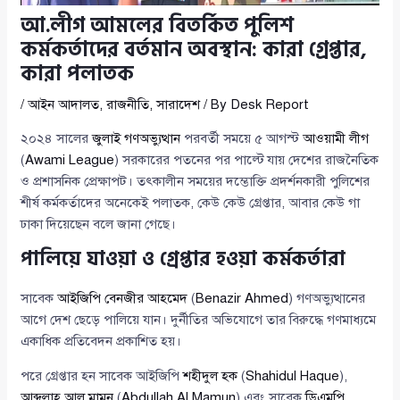
আ.লীগ আমলের বিতর্কিত পুলিশ
কর্মকর্তাদের বর্তমান অবস্থান: কারা গ্রেপ্তার,
কারা পলাতক
/
আইন আদালত
,
রাজনীতি
,
সারাদেশ
/ By
Desk Report
২০২৪ সালের
জুলাই গণঅভ্যুত্থান
পরবর্তী সময়ে ৫ আগস্ট
আওয়ামী লীগ
(
Awami League
) সরকারের পতনের পর পাল্টে যায় দেশের রাজনৈতিক
ও প্রশাসনিক প্রেক্ষাপট। তৎকালীন সময়ের দম্ভোক্তি প্রদর্শনকারী পুলিশের
শীর্ষ কর্মকর্তাদের অনেকেই পলাতক, কেউ কেউ গ্রেপ্তার, আবার কেউ গা
ঢাকা দিয়েছেন বলে জানা গেছে।
পালিয়ে যাওয়া ও গ্রেপ্তার হওয়া কর্মকর্তারা
সাবেক
আইজিপি বেনজীর আহমেদ
(
Benazir Ahmed
) গণঅভ্যুত্থানের
আগে দেশ ছেড়ে পালিয়ে যান। দুর্নীতির অভিযোগে তার বিরুদ্ধে গণমাধ্যমে
একাধিক প্রতিবেদন প্রকাশিত হয়।
পরে গ্রেপ্তার হন সাবেক আইজিপি
শহীদুল হক
(
Shahidul Haque
),
আব্দুল্লাহ আল মামুন
(
Abdullah Al Mamun
) এবং সাবেক
ডিএমপি