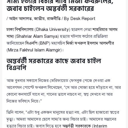
সাম্য হত্যার বিচার দাবি মির্জা ফখরুলের,
জবাব চাইলেন অন্তর্বর্তী সরকারের
/
আইন আদালত
,
জাতীয়
,
রাজনীতি
/ By
Desk Report
ঢাকা বিশ্ববিদ্যালয়
(
Dhaka University
) ছাত্রদল নেতা
শাহরিয়ার আলম
সাম্য
(
Shahriar Alam Samya
) হত্যার ঘটনায় কঠোর প্রতিক্রিয়া
জানিয়েছেন
বিএনপি
(
BNP
) মহাসচিব
মির্জা ফখরুল ইসলাম আলমগীর
(
Mirza Fakhrul Islam Alamgir
)।
অন্তর্বর্তী সরকারের কাছে জবাব চাইল
বিএনপি
আজ বুধবার সকালে নিজের ভেরিফায়েড ফেসবুক পেজে দেওয়া এক
আবেগঘন পোস্টে ফখরুল লিখেছেন, “সে আর সোজা হয়ে দাঁড়াবে না, আর
কোনো কনসার্টে যাবে না, গানের তালে নাচবে না, স্বপ্ন দেখবে না আর
নিজের ভবিষ্যৎ নিয়ে।”
তিনি বলেন, “এটা শুধু একজন মানুষের হত্যা নয়, এটা ছিল হাজারো স্বপ্নের
মৃত্যু। আমরা আমাদের ছেলে সাম্য’র জন্য বিচার চাই। আমাদের সন্তানের
হত্যার বিচার চাই। জবাব দিতে হবে
অন্তর্বর্তী সরকারকে
(
Interim