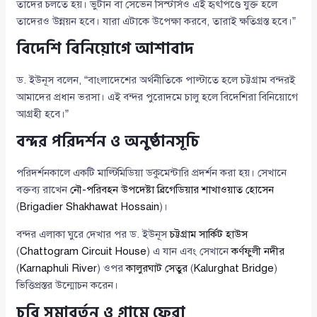
তাদের চলতে হয়। ভুটান বা সেভেন সিস্টার্সও এই হৃৎপিণ্ডে যুক্ত হলে
তাদেরও উন্নয়ন হবে। যারা এটাকে উপেক্ষা করবে, তারাই ক্ষতিগ্রস্ত হবে।”
বিদেশি বিনিয়োগে আশাবাদ
ড. ইউনূস বলেন, “বাংলাদেশের অর্থনীতিকে পাল্টাতে হলে চট্টগ্রাম বন্দরই
আমাদের প্রধান ভরসা। এই বন্দর পুরোদমে চালু হলে বিদেশিরা বিনিয়োগে
আগ্রহী হবে।”
বন্দর পরিদর্শন ও অনুষ্ঠানসূচি
পরিদর্শনকালে একটি মাল্টিমিডিয়া ডকুমেন্টারি প্রদর্শন করা হয়। সেখানে
বক্তব্য রাখেন
নৌ-পরিবহন উপদেষ্টা ব্রিগেডিয়ার শাখাওয়াত হোসেন
(
Brigadier Shakhawat Hossain
)।
বন্দর এলাকা ঘুরে দেখার পর ড. ইউনূস
চট্টগ্রাম সার্কিট হাউস
(
Chattogram Circuit House
) এ যান এবং সেখানে
কর্ণফুলী নদীর
(
Karnaphuli River
) ওপর
কালুরঘাট সেতুর
(
Kalurghat Bridge
)
ভিত্তিপ্রস্তর উন্মোচন করেন।
চবি সমাবর্তন ও গ্রামে ফেরা