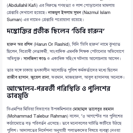
(
Abdullahil Kafi
) এর বিরুদ্ধে গণহত্যা ও লাশ পোড়ানোর মামলায়
গ্রেপ্তারি দেখানো হয়েছে।
নাজমুল ইসলাম সুমন
(
Nazmul Islam
Suman
) এর নামেও গ্রেপ্তারি পরোয়ানা রয়েছে।
দম্ভোক্তির প্রতীক ছিলেন ‘ডিবি হারুন’
হারুন অর রশিদ
(
Harun Or Rashid
), যিনি ‘ডিবি হারুন’ নামে কুখ্যাত
ছিলেন, বিরোধী নেতাকর্মী, সাংবাদিক এমনকি শিক্ষক পেটানোর অভিযোগে
অভিযুক্ত।
সানজিদা কাণ্ড
ও একাধিক সহিংস ঘটনায় আলোচনায় আসেন।
তার সঙ্গে ঢাকায় তৎকালীন আলোচিত পুলিশ কর্মকর্তাদের মধ্যে ছিলেন
রাজীব হাসান
,
জুয়েল রানা
, ফরমান, মাজহারুল, আবুল হাসানসহ অনেকে।
আন্দোলন-পরবর্তী পরিস্থিতি ও পুলিশের
ভাবমূর্তি
ডিএমপির মিডিয়া বিভাগের উপকমিশনার
মোহাম্মদ তালেবুর রহমান
(
Mohammad Talebur Rahman
) বলেন, “৫ আগস্টের পর পুলিশের
কাঠামোতে বড় পরিবর্তন এসেছে। তবে মনোবলের ঘাটতি কাটিয়ে উঠছে
পুলিশ। আদালতের নির্দেশনা অনুযায়ী পলাতকদের বিষয়ে ব্যবস্থা নেওয়া