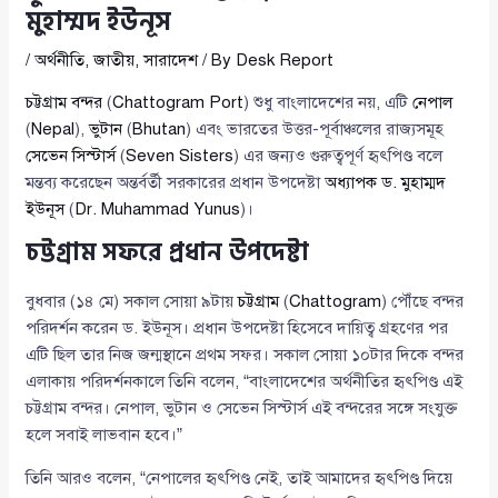
মুহাম্মদ ইউনূস
/
অর্থনীতি
,
জাতীয়
,
সারাদেশ
/ By
Desk Report
চট্টগ্রাম বন্দর
(
Chattogram Port
) শুধু বাংলাদেশের নয়, এটি
নেপাল
(
Nepal
),
ভুটান
(
Bhutan
) এবং ভারতের উত্তর-পূর্বাঞ্চলের রাজ্যসমূহ
সেভেন সিস্টার্স
(
Seven Sisters
) এর জন্যও গুরুত্বপূর্ণ হৃৎপিণ্ড বলে
মন্তব্য করেছেন অন্তর্বর্তী সরকারের প্রধান উপদেষ্টা
অধ্যাপক ড. মুহাম্মদ
ইউনূস
(
Dr. Muhammad Yunus
)।
চট্টগ্রাম সফরে প্রধান উপদেষ্টা
বুধবার (১৪ মে) সকাল সোয়া ৯টায়
চট্টগ্রাম
(
Chattogram
) পৌঁছে বন্দর
পরিদর্শন করেন ড. ইউনূস। প্রধান উপদেষ্টা হিসেবে দায়িত্ব গ্রহণের পর
এটি ছিল তার নিজ জন্মস্থানে প্রথম সফর। সকাল সোয়া ১০টার দিকে বন্দর
এলাকায় পরিদর্শনকালে তিনি বলেন, “বাংলাদেশের অর্থনীতির হৃৎপিণ্ড এই
চট্টগ্রাম বন্দর। নেপাল, ভুটান ও সেভেন সিস্টার্স এই বন্দরের সঙ্গে সংযুক্ত
হলে সবাই লাভবান হবে।”
তিনি আরও বলেন, “নেপালের হৃৎপিণ্ড নেই, তাই আমাদের হৃৎপিণ্ড দিয়ে