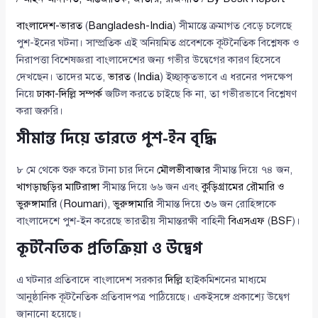
বাংলাদেশ-ভারত
(
Bangladesh-India
) সীমান্তে ক্রমাগত বেড়ে চলেছে
পুশ-ইনের ঘটনা। সাম্প্রতিক এই অনিয়মিত প্রবেশকে কূটনৈতিক বিশ্লেষক ও
নিরাপত্তা বিশেষজ্ঞরা বাংলাদেশের জন্য গভীর উদ্বেগের কারণ হিসেবে
দেখছেন। তাদের মতে,
ভারত
(
India
) ইচ্ছাকৃতভাবে এ ধরনের পদক্ষেপ
নিয়ে
ঢাকা-দিল্লি সম্পর্ক
জটিল করতে চাইছে কি না, তা গভীরভাবে বিশ্লেষণ
করা জরুরি।
সীমান্ত দিয়ে ভারতে পুশ-ইন বৃদ্ধি
৮ মে থেকে শুরু করে টানা চার দিনে
মৌলভীবাজার
সীমান্ত দিয়ে ৭৪ জন,
খাগড়াছড়ির মাটিরাঙ্গা
সীমান্ত দিয়ে ৬৬ জন এবং
কুড়িগ্রামের রৌমারি ও
ভুরুঙ্গামারি
(
Roumari
),
ভুরুঙ্গামারি
সীমান্ত দিয়ে ৩৬ জন রোহিঙ্গাকে
বাংলাদেশে পুশ-ইন করেছে ভারতীয় সীমান্তরক্ষী বাহিনী
বিএসএফ
(
BSF
)।
কূটনৈতিক প্রতিক্রিয়া ও উদ্বেগ
এ ঘটনার প্রতিবাদে বাংলাদেশ সরকার
দিল্লি
হাইকমিশনের মাধ্যমে
আনুষ্ঠানিক কূটনৈতিক প্রতিবাদপত্র পাঠিয়েছে। একইসঙ্গে প্রকাশ্যে উদ্বেগ
জানানো হয়েছে।