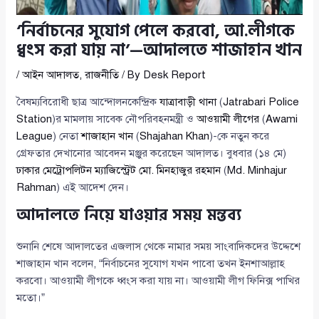
‘নির্বাচনের সুযোগ পেলে করবো, আ.লীগকে
ধ্বংস করা যায় না’—আদালতে শাজাহান খান
/
আইন আদালত
,
রাজনীতি
/ By
Desk Report
বৈষম্যবিরোধী ছাত্র আন্দোলনকেন্দ্রিক
যাত্রাবাড়ী থানা
(
Jatrabari Police
Station
)র মামলায় সাবেক নৌপরিবহনমন্ত্রী ও
আওয়ামী লীগের
(
Awami
League
) নেতা
শাজাহান খান
(
Shajahan Khan
)-কে নতুন করে
গ্রেফতার দেখানোর আবেদন মঞ্জুর করেছেন আদালত। বুধবার (১৪ মে)
ঢাকার মেট্রোপলিটন ম্যাজিস্ট্রেট মো. মিনহাজুর রহমান
(
Md. Minhajur
Rahman
) এই আদেশ দেন।
আদালতে নিয়ে যাওয়ার সময় মন্তব্য
শুনানি শেষে আদালতের এজলাস থেকে নামার সময় সাংবাদিকদের উদ্দেশে
শাজাহান খান বলেন, “নির্বাচনের সুযোগ যখন পাবো তখন ইনশাআল্লাহ
করবো। আওয়ামী লীগকে ধ্বংস করা যায় না। আওয়ামী লীগ ফিনিক্স পাখির
মতো।”