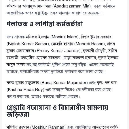
কমিশনার আসাদুজ্জামান মিয়া
(
Asaduzzaman Mia
)। তারা বর্তমানে
আন্তর্জাতিক অপরাধ ট্রাইব্যুনালের মামলায় কারাগারে রয়েছেন।
পলাতক ও লাপাত্তা কর্মকর্তারা
সদ্য সাবেক
মনিরুল ইসলাম
(
Monirul Islam
),
বিপ্লব কুমার সরকার
(
Biplob Kumar Sarkar
),
মেহেদি হাসান
(
Mehedi Hasan
),
প্রলয়
কুমার জোয়ারদার
(
Proloy Kumar Joardar
),
নুরুন্নবী চৌধুরী
,
সঞ্জীব
চক্রবর্তী
,
জাহাঙ্গীর হোসেন মাতব্বর
,
মোল্লা নজরুল ইসলাম
,
নুরুল ইসলাম
,
মাসুদ আলম
সহ বহু কর্মকর্তা পুলিশ থেকে অনুপস্থিত। এদের অনেকেই
ভারতে, মালয়েশিয়ায় অথবা দুবাইয়ে পলাতক বলে জানা গেছে।
বনজ কুমার মজুমদার
(
Banaj Kumar Majumder
) এবং
কৃষ্ণ পদ রায়
(
Krishna Pada Roy
)-এর অবস্থান নিয়েও গোপনীয়তা রয়ে গেছে।
ধারণা করা হয়, তারাও ভারতে পালিয়ে গেছেন।
গ্রেপ্তারি পরোয়ানা ও বিচারাধীন মামলায়
জড়িতরা
মশিউর রহমান
(
Moshiur Rahman
) এবং আশুলিয়ার
আব্দুল্লাহেল কাফি