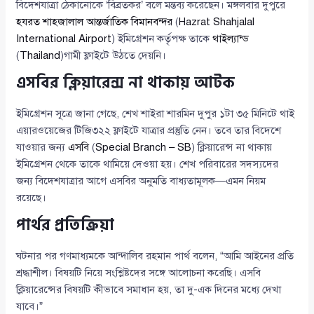
বিদেশযাত্রা ঠেকানোকে ‘বিব্রতকর’ বলে মন্তব্য করেছেন। মঙ্গলবার দুপুরে
হযরত শাহজালাল আন্তর্জাতিক বিমানবন্দর
(
Hazrat Shahjalal
International Airport
) ইমিগ্রেশন কর্তৃপক্ষ তাকে
থাইল্যান্ড
(
Thailand
)গামী ফ্লাইটে উঠতে দেয়নি।
এসবির ক্লিয়ারেন্স না থাকায় আটক
ইমিগ্রেশন সূত্রে জানা গেছে, শেখ শাইরা শারমিন দুপুর ১টা ৩৫ মিনিটে থাই
এয়ারওয়েজের টিজি৩২২ ফ্লাইটে যাত্রার প্রস্তুতি নেন। তবে তার বিদেশে
যাওয়ার জন্য
এসবি
(
Special Branch – SB
) ক্লিয়ারেন্স না থাকায়
ইমিগ্রেশন থেকে তাকে থামিয়ে দেওয়া হয়। শেখ পরিবারের সদস্যদের
জন্য বিদেশযাত্রার আগে এসবির অনুমতি বাধ্যতামূলক—এমন নিয়ম
রয়েছে।
পার্থর প্রতিক্রিয়া
ঘটনার পর গণমাধ্যমকে আন্দালিব রহমান পার্থ বলেন, “আমি আইনের প্রতি
শ্রদ্ধাশীল। বিষয়টি নিয়ে সংশ্লিষ্টদের সঙ্গে আলোচনা করেছি। এসবি
ক্লিয়ারেন্সের বিষয়টি কীভাবে সমাধান হয়, তা দু-এক দিনের মধ্যে দেখা
যাবে।”