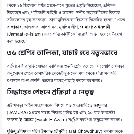
থেকে ১৬ ডিসেম্বর পর্যন্ত গ্রামে-গঞ্জে যুদ্ধের প্রস্তুতি নিয়েছেন, প্রশিক্ষণ
নিয়েছেন এবং পাকিস্তানি বাহিনী ও তাদের দেশীয় সহযোগীদের বিরুদ্ধে
সক্রিয়ভাবে যুদ্ধ করেছেন, তারা মুক্তিযোদ্ধা হিসেবে বিবেচিত হবেন।” এতে
রাজাকার
, আলবদর, আলশামস, মুসলিম লীগ,
জামায়াতে ইসলামী
(
Jamaat-e-Islami
) এবং শান্তি কমিটিকে বিরোধী শক্তি হিসেবে উল্লেখ
করা হয়েছে।
৩৬ শ্রেণির তালিকা, যাচাই হবে নতুনভাবে
বর্তমানে বীর মুক্তিযোদ্ধার তালিকায় ৩৬টি শ্রেণি রয়েছে। সংশোধিত খসড়া
অনুমোদন পেলে বেসামরিক গেজেটভুক্তদের মধ্য থেকে যাঁরা সরাসরি
রণাঙ্গনে অংশ নেননি, তাদের যাচাই-বাছাই করবে মন্ত্রণালয়।
সিদ্ধান্তের পেছনে প্রক্রিয়া ও নেতৃত্ব
এই খসড়া আইন সংশোধনের বিষয়ে গত ফেব্রুয়ারিতে
জামুকার
(
JAMUKA
) ৯৪তম সভায় সিদ্ধান্ত গৃহীত হয় এবং ১০ মার্চ উপদেষ্টা
ফারুক-ই-আজম
(
Faruk-E-Azam
) সংশ্লিষ্ট কার্যপত্র অনুমোদন করেন।
মুক্তিযুদ্ধবিষয়ক সচিব ইসরাত চৌধুরী
(
Israt Chowdhury
) গণমাধ্যমকে