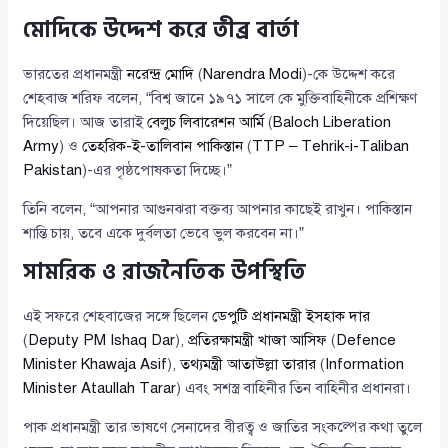
মোদিকে উদ্দেশ করে তীব্র বার্তা
ভারতের প্রধানমন্ত্রী
নরেন্দ্র মোদি
(
Narendra Modi
)-কে উদ্দেশ করে
শেহবাজ শরিফ বলেন, “বিশ্ব জানে ১৯৭১ সালে কে মুক্তিবাহিনীকে প্রশিক্ষণ
দিয়েছিল। আজ তারাই
বেলুচ লিবারেশন আর্মি
(
Baloch Liberation
Army
) ও
তেহরিক-ই-তালিবান পাকিস্তান
(
TTP – Tehrik-i-Taliban
Pakistan
)-এর পৃষ্ঠপোষকতা দিচ্ছে।”
তিনি বলেন, “আপনার আগুনঝরা বক্তব্য আপনার কাছেই রাখুন। পাকিস্তান
শান্তি চায়, তবে একে দুর্বলতা ভেবে ভুল করবেন না।”
সামরিক ও রাজনৈতিক উপস্থিতি
এই সফরে শেহবাজের সঙ্গে ছিলেন
ডেপুটি প্রধানমন্ত্রী ইসহাক দার
(
Deputy PM Ishaq Dar
),
প্রতিরক্ষামন্ত্রী খাজা আসিফ
(
Defence
Minister Khawaja Asif
),
তথ্যমন্ত্রী আতাউল্লা তারার
(
Information
Minister Ataullah Tarar
) এবং সশস্ত্র বাহিনীর তিন বাহিনীর প্রধানরা।
পাক প্রধানমন্ত্রী তার ভাষণে সেনাদের বীরত্ব ও জাতির সংকল্পের কথা তুলে