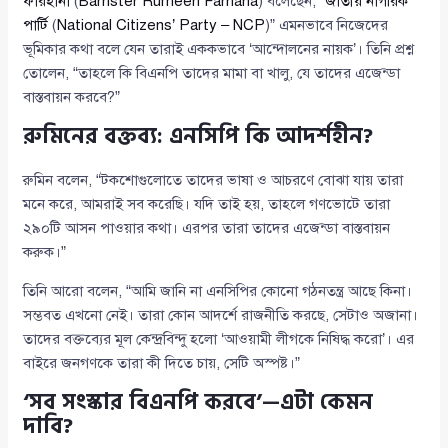
ফারহানা
(
Barrister Rumeen Farhana
) বলেছেন, “
জাতীয় নাগরিক
পার্টি
(
National Citizens’ Party – NCP
)” এমনভাবে নিজেদের
ভূমিকার কথা বলে যেন তারাই এককভাবে ‘আন্দোলনের নায়ক’। তিনি প্রশ্ন
তোলেন, “তাহলে কি বিএনপি তাদের মামা বা খালু, যে তাদের এজেন্ডা
বাস্তবায়ন করবে?”
রুমিনের বক্তব্য: এনসিপি কি আদর্শহীন?
রুমিন বলেন, “টকশোগুলোতে তাদের ভাষা ও আচরণে বোঝা যায় তারা
মনে করে, আমরাই সব করেছি। যদি তাই হয়, তাহলে গণভোটে তারা
২৯০টি আসন পাওয়ার কথা। এরপর তারা তাদের এজেন্ডা বাস্তবায়ন
করুক।”
তিনি আরো বলেন, “আমি জানি না এনসিপির কোনো গঠনতন্ত্র আছে কিনা।
সম্ভবত এখনো নেই। তারা কোন আদর্শে রাজনীতি করছে, সেটাও অজানা।
তাদের বক্তব্যের মূল কেন্দ্রবিন্দু হলো ‘আওয়ামী লীগকে নিষিদ্ধ করো’। এর
বাইরে জনগণকে তারা কী দিতে চায়, সেটি অস্পষ্ট।”
‘সব সংস্কার বিএনপি করবে’—এটা কেমন
দাবি?