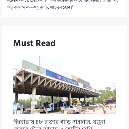
সচেতন করতে চেষ্টা করছি। কিন্তু উত্তেজনার কাছে হার মানছি। এবার আর
কিছু বললাম না—শুধু বলছি,
সচেতন হোন।
”
Must Read
ঈদযাত্রায় ৪৮ হাজার গাড়ি পারাপার, যমুনা