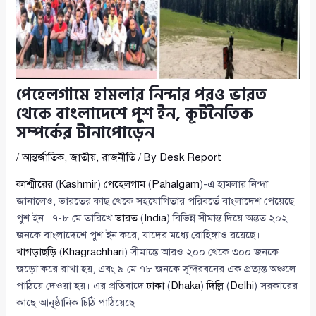
পেহেলগামে হামলার নিন্দার পরও ভারত
থেকে বাংলাদেশে পুশ ইন, কূটনৈতিক
সম্পর্কের টানাপোড়েন
/
আন্তর্জাতিক
,
জাতীয়
,
রাজনীতি
/ By
Desk Report
কাশ্মীরের
(
Kashmir
)
পেহেলগাম
(
Pahalgam
)-এ হামলার নিন্দা
জানালেও, ভারতের কাছ থেকে সহযোগিতার পরিবর্তে বাংলাদেশ পেয়েছে
পুশ ইন। ৭-৮ মে তারিখে
ভারত
(
India
) বিভিন্ন সীমান্ত দিয়ে অন্তত ২০২
জনকে বাংলাদেশে পুশ ইন করে, যাদের মধ্যে রোহিঙ্গাও রয়েছে।
খাগড়াছড়ি
(
Khagrachhari
) সীমান্তে আরও ২০০ থেকে ৩০০ জনকে
জড়ো করে রাখা হয়, এবং ৯ মে ৭৮ জনকে সুন্দরবনের এক প্রত্যন্ত অঞ্চলে
পাঠিয়ে দেওয়া হয়। এর প্রতিবাদে
ঢাকা
(
Dhaka
)
দিল্লি
(
Delhi
) সরকারের
কাছে আনুষ্ঠানিক চিঠি পাঠিয়েছে।