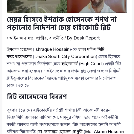
মেয়র হিসেবে ইশরাক হোসেনকে শপথ না
পড়ানোর নির্দেশনা চেয়ে হাইকোর্টে রিট
/
আইন আদালত
,
জাতীয়
,
রাজনীতি
/ By
Desk Report
ইশরাক হোসেন
(
Ishraque Hossain
)-কে
ঢাকা দক্ষিণ সিটি
করপোরেশনের
(
Dhaka South City Corporation
) মেয়র হিসেবে
শপথ না পড়ানোর নির্দেশনা চেয়ে
হাইকোর্টে
(
High Court
) একটি রিট
আবেদন করা হয়েছে। একইসঙ্গে ঢাকার প্রথম যুগ্ম জেলা জজ ও নির্বাচনী
ট্রাইব্যুনালের বিচারকের বিরুদ্ধে শাস্তিমূলক ব্যবস্থা নেওয়ার নির্দেশনাও
চাওয়া হয়েছে।
রিট আবেদনের বিবরণ
বুধবার (১৪ মে) হাইকোর্টের সংশ্লিষ্ট শাখায় রিট আবেদনটি করেন
ডিএসসিসি এলাকার বাসিন্দা মো. মামুনুর রশিদ। তার পক্ষে আইনজীবী
কাজী আকবর আলী গণমাধ্যমকে জানান, রিট আবেদনের শুনানি আগামী
রবিবার বিচারপতি
মো. আকরাম হোসেন চৌধুরী
(
Md. Akram Hossain