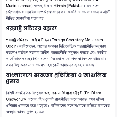
Muniruzzaman
) বলেন, চীন ও
পাকিস্তান
(
Pakistan
)-এর সঙ্গে
কৌশলগত ও সামরিক সম্পর্ক জোরদার করা জরুরি, যাতে ভারতের আগ্রাসী
নীতির মোকাবিলা সম্ভব হয়।
পররাষ্ট্র সচিবের বক্তব্য
পররাষ্ট্র সচিব মো. জসীম উদ্দিন
(
Foreign Secretary Md. Jasim
Uddin
) জানিয়েছেন, আগের সরকার দিল্লিকেন্দ্রিক পররাষ্ট্রনীতি অনুসরণ
করলেও বর্তমান সরকার স্বাধীন পররাষ্ট্রনীতি অনুসরণ করছে এবং জাতীয়
স্বার্থে কাজ করছে। তিনি বলেন, “আমরা কারো পক্ষ বা বিপক্ষে যাচ্ছি না।
এমন কিছু করব না যাতে মনে হয় কেউ আমাদের ব্যবহার করছে।”
বাংলাদেশে ভারতের প্রতিক্রিয়া ও আঞ্চলিক
প্রভাব
বিশিষ্ট রাজনৈতিক বিশ্লেষক
অধ্যাপক ড. দিলারা চৌধুরী
(
Dr. Dilara
Chowdhury
) বলেন, হিন্দুত্ববাদী রাজনীতির ফলে ভারত এখন দক্ষিণ
এশিয়ায় একঘরে হয়ে পড়েছে। পাকিস্তানের সঙ্গে সংঘাতে জড়িয়ে ভারতের
অবস্থান আরও দুর্বল হয়েছে।