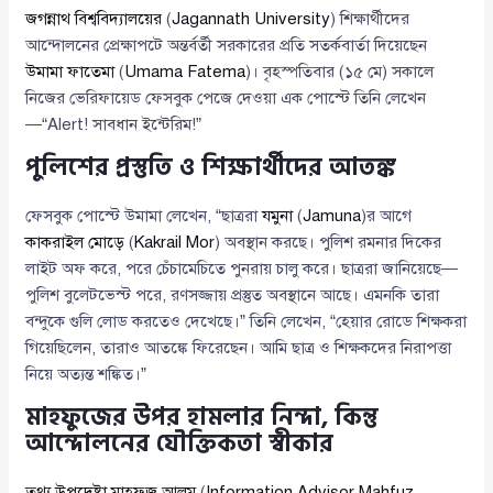
জগন্নাথ বিশ্ববিদ্যালয়ের
(
Jagannath University
) শিক্ষার্থীদের
আন্দোলনের প্রেক্ষাপটে অন্তর্বর্তী সরকারের প্রতি সতর্কবার্তা দিয়েছেন
উমামা ফাতেমা
(
Umama Fatema
)। বৃহস্পতিবার (১৫ মে) সকালে
নিজের ভেরিফায়েড ফেসবুক পেজে দেওয়া এক পোস্টে তিনি লেখেন
—“Alert! সাবধান ইন্টেরিম!”
পুলিশের প্রস্তুতি ও শিক্ষার্থীদের আতঙ্ক
ফেসবুক পোস্টে উমামা লেখেন, “ছাত্ররা
যমুনা
(
Jamuna
)র আগে
কাকরাইল মোড়ে
(
Kakrail Mor
) অবস্থান করছে। পুলিশ রমনার দিকের
লাইট অফ করে, পরে চেঁচামেচিতে পুনরায় চালু করে। ছাত্ররা জানিয়েছে—
পুলিশ বুলেটভেস্ট পরে, রণসজ্জায় প্রস্তুত অবস্থানে আছে। এমনকি তারা
বন্দুকে গুলি লোড করতেও দেখেছে।” তিনি লেখেন, “হেয়ার রোডে শিক্ষকরা
গিয়েছিলেন, তারাও আতঙ্কে ফিরেছেন। আমি ছাত্র ও শিক্ষকদের নিরাপত্তা
নিয়ে অত্যন্ত শঙ্কিত।”
মাহফুজের উপর হামলার নিন্দা, কিন্তু
আন্দোলনের যৌক্তিকতা স্বীকার
তথ্য উপদেষ্টা মাহফুজ আলম
(
Information Advisor Mahfuz