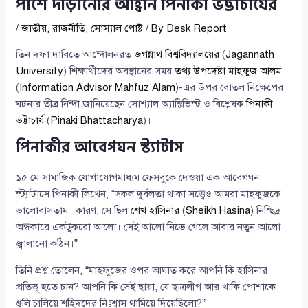
পাশে দাঁড়ানোর আহ্বান পিনাকী ভট্টাচার্যের
/
জাতীয়
,
রাজনীতি
,
সোস্যাল পোষ্ট
/ By
Desk Report
তিন দফা দাবিতে আন্দোলনরত
জগন্নাথ বিশ্ববিদ্যালয়ের
(
Jagannath
University
) শিক্ষার্থীদের অবস্থানের সময়
তথ্য উপদেষ্টা মাহফুজ আলম
(
Information Advisor Mahfuz Alam
)-এর উপর বোতল নিক্ষেপের
ঘটনার তীব্র নিন্দা জানিয়েছেন সোশ্যাল অ্যাক্টিভিস্ট ও বিশ্লেষক
পিনাকী
ভট্টাচার্য
(
Pinaki Bhattacharya
)।
পিনাকীর আবেগঘন স্ট্যাটাস
১৫ মে সামাজিক যোগাযোগমাধ্যম ফেসবুকে দেওয়া এক আবেগঘন
স্ট্যাটাসে পিনাকী লিখেন, “সকল দুর্বলতা থাকা সত্ত্বেও আমরা মাহফুজকে
ভালোবাসতাম। কারণ, সে ছিল
শেখ হাসিনার
(
Sheikh Hasina
) নিশ্ছিদ্র
অন্ধকারে একটুকরো আলো। সেই আলো নিভে গেলে আবার নতুন আলো
জ্বালানো কঠিন।”
তিনি প্রশ্ন তোলেন, “মাহফুজের ওপর আঘাত করে আপনি কি হাসিনার
প্রতিভূ হতে চান? আপনি কি সেই ছায়া, যে ছাত্রলীগ আর খাকি পোশাকে
গুলি চালিয়ে শহিদদের নিঃশ্বাস থামিয়ে দিয়েছিলো?”