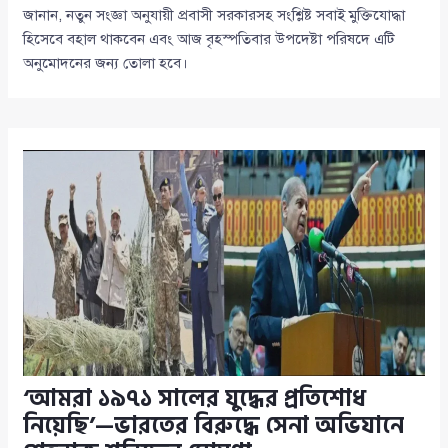
জানান, নতুন সংজ্ঞা অনুযায়ী প্রবাসী সরকারসহ সংশ্লিষ্ট সবাই মুক্তিযোদ্ধা
হিসেবে বহাল থাকবেন এবং আজ বৃহস্পতিবার উপদেষ্টা পরিষদে এটি
অনুমোদনের জন্য তোলা হবে।
‘আমরা ১৯৭১ সালের যুদ্ধের প্রতিশোধ
নিয়েছি’—ভারতের বিরুদ্ধে সেনা অভিযানে