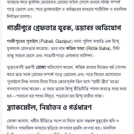
ব্যবহার করে মুসলিম মেয়েদের প্রেমের ফাঁদে ফেলে প্রথমে ঘনিষ্ঠ সম্পর্ক
গড়ে তোলে এবং পরে ব্ল্যাকমেইল ও ধর্মান্তরের মাধ্যমে শারীরিক ও মানসিক
নির্যাতন চালায়।
গাজীপুরে গ্রেফতার যুবক, ভয়াবহ অভিযোগ
গাজীপুরের পুবাইল
(
Pubail, Gazipur
) থানা পুলিশ সম্প্রতি এক হিন্দু
যুবককে গ্রেফতার করেছে। তার নাম
ঋত্তিক সাহা
(
Rittik Saha
), যিনি
রাজু সাহার ছেলে এবং সাতানীপাড়া এলাকার বাসিন্দা।
ভুক্তভোগী তরুণী
রোজা
অভিযোগ করেন, ঋত্তিক প্রথমে নিজের ধর্ম গোপন
করে তার সঙ্গে প্রেমের সম্পর্ক গড়ে তোলেন এবং পরে বিয়ের প্রলোভনে
পুবাইলে নিজ বাসায় নিয়ে গিয়ে জোরপূর্বক তিন মাস “স্বামী-স্ত্রীর” মতো
বসবাসে বাধ্য করেন। এ সময় তাকে হিন্দু রীতিনীতি পালন করতে বাধ্য করা
হয়—পরানো হয় শাখা-সিঁদুর, পড়ানো হয় হিন্দু নারীর সাজ।
ব্ল্যাকমেইল, নির্যাতন ও গর্ভধারণ
রোজা জানান, ধর্মীয় রীতিতে অংশ না নিলে তার অন্তরঙ্গ মুহূর্তের ছবি ও
ভিডিও সামাজিক মাধ্যমে ছড়িয়ে দেওয়ার হুমকি দেওয়া হয়। মানসিক