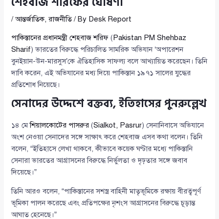
শেহবাজ শরিফের ঘোষণা
/
আন্তর্জাতিক
,
রাজনীতি
/ By
Desk Report
পাকিস্তানের প্রধানমন্ত্রী শেহবাজ শরিফ
(
Pakistan PM Shehbaz
Sharif
) ভারতের বিরুদ্ধে পরিচালিত সামরিক অভিযান ‘অপারেশন
বুনইয়ান-উন-মারসুস’কে ঐতিহাসিক সাফল্য বলে আখ্যায়িত করেছেন। তিনি
দাবি করেন, এই অভিযানের মধ্য দিয়ে পাকিস্তান ১৯৭১ সালের যুদ্ধের
প্রতিশোধ নিয়েছে।
সেনাদের উদ্দেশে বক্তব্য, ইতিহাসের পুনরুল্লেখ
১৪ মে
শিয়ালকোটের পাসরুর
(
Sialkot, Pasrur
) সেনানিবাসে অভিযানে
অংশ নেওয়া সেনাদের সঙ্গে সাক্ষাৎ করে শেহবাজ এসব কথা বলেন। তিনি
বলেন, “ইতিহাসে লেখা থাকবে, কীভাবে কয়েক ঘণ্টার মধ্যে পাকিস্তানি
সেনারা ভারতের আগ্রাসনের বিরুদ্ধে নির্ভুলতা ও দৃঢ়তার সঙ্গে জবাব
দিয়েছে।”
তিনি আরও বলেন, “পাকিস্তানের সশস্ত্র বাহিনী মাতৃভূমিকে রক্ষায় বীরত্বপূর্ণ
ভূমিকা পালন করেছে এবং প্রতিপক্ষের নৃশংস আগ্রাসনের বিরুদ্ধে চূড়ান্ত
আঘাত হেনেছে।”