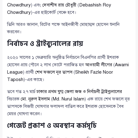
Chowdhury
) এবং
দেবাশীষ রায় চৌধুরী
(
Debashish Roy
Chowdhury
)-এর হাইকোর্ট বেঞ্চে হবে।
তিনি আরও জানান, রিটের পক্ষে আইনজীবী মোহাম্মদ হোসেন শুনানি
করবেন।
নির্বাচন ও ট্রাইব্যুনালের রায়
২০২০ সালের ১ ফেব্রুয়ারি অনুষ্ঠিত নির্বাচনে বিএনপির প্রার্থী ইশরাক
হোসেন প্রায় পৌনে ২ লাখ ভোটে পরাজিত হন
আওয়ামী লীগের
(
Awami
League
) প্রার্থী
শেখ ফজলে নূর তাপস
(
Sheikh Fazle Noor
Taposh
)-এর কাছে।
তবে গত ২৭ মার্চ
ঢাকার প্রথম যুগ্ম জেলা জজ ও নির্বাচনী ট্রাইব্যুনালের
বিচারক
মো. নুরুল ইসলাম
(
Md. Nurul Islam
) এক রায়ে শেখ ফজলে নূর
তাপসকে বিজয়ী ঘোষণার ফলাফল বাতিল করে ইশরাক হোসেনকে বৈধ
মেয়র ঘোষণা করেন।
গেজেট প্রকাশ ও অবস্থান কর্মসূচি