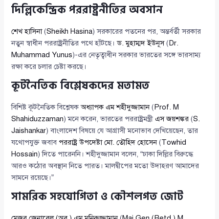
দিল্লিকেন্দ্রিক পররাষ্ট্রনীতির অবসান
শেখ হাসিনা
(
Sheikh Hasina
) সরকারের পতনের পর, অন্তর্বর্তী সরকার
নতুন স্বাধীন পররাষ্ট্রনীতির পথে হাঁটছে।
ড. মুহাম্মদ ইউনূস
(
Dr.
Muhammad Yunus
)-এর নেতৃত্বাধীন সরকার ভারতের সঙ্গে ভারসাম্য
রক্ষা করে চলার চেষ্টা করছে।
কূটনৈতিক বিশ্লেষকদের মতামত
বিশিষ্ট কূটনৈতিক বিশ্লেষক
অধ্যাপক এম শহীদুজ্জামান
(
Prof. M
Shahiduzzaman
) মনে করেন, ভারতের পররাষ্ট্রমন্ত্রী
এস জয়শঙ্কর
(
S.
Jaishankar
) বাংলাদেশ বিষয়ে যে আগ্রাসী মনোভাব দেখিয়েছেন, তার
যথোপযুক্ত জবাব
পররাষ্ট্র উপদেষ্টা মো. তৌহিদ হোসেন
(
Towhid
Hossain
) দিতে পারেননি। শহীদুজ্জামান বলেন, “ঢাকা দিল্লির বিরুদ্ধে
আরও কঠোর অবস্থান নিতে পারত। মালদ্বীপের মতো উদাহরণ আমাদের
সামনে রয়েছে।”
সামরিক সহযোগিতা ও কৌশলগত জোট
মেজর জেনারেল (অব.) এম মুনিরুজ্জামান
(
Maj Gen (Retd.) M