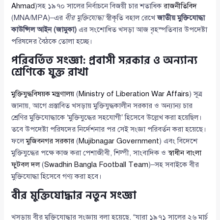
Ahmad
)সহ ১৯৭০ সালের নির্বাচনে বিজয়ী চার শতাধিক
রাজনীতিবিদ
(MNA/MPA)–এর
বীর মুক্তিযোদ্ধা
স্বীকৃতি বহাল রেখে
জাতীয় মুক্তিযোদ্ধা
কাউন্সিল আইন (জামুকা)
এর সংশোধিত খসড়া আজ বৃহস্পতিবার উপদেষ্টা
পরিষদের বৈঠকে তোলা হচ্ছে।
পরিবর্তিত সংজ্ঞা: প্রবাসী সরকার ও অন্যান্য
শ্রেণিকে যুক্ত রাখা
মুক্তিযুদ্ধবিষয়ক মন্ত্রণালয়
(
Ministry of Liberation War Affairs
) সূত্র
জানায়, আগে প্রস্তাবিত খসড়ায় মুক্তিযুদ্ধকালীন সরকার ও অন্যান্য চার
শ্রেণির মুক্তিযোদ্ধাকে ‘মুক্তিযুদ্ধের সহযোগী’ হিসেবে উল্লেখ করা হয়েছিল।
তবে উপদেষ্টা পরিষদের নির্দেশনার পর সেই সংজ্ঞা পরিবর্তন করা হয়েছে।
ফলে
মুজিবনগর সরকার
(
Mujibnagar Government
) এবং বিদেশে
মুক্তিযুদ্ধের পক্ষে কাজ করা পেশাজীবী, শিল্পী, সাংবাদিক ও
স্বাধীন বাংলা
ফুটবল দল
(
Swadhin Bangla Football Team
)–সহ সবাইকে বীর
মুক্তিযোদ্ধা হিসেবে গণ্য করা হবে।
বীর মুক্তিযোদ্ধার নতুন সংজ্ঞা
খসড়ায় বীর মুক্তিযোদ্ধার সংজ্ঞায় বলা হয়েছে, “যারা ১৯৭১ সালের ২৬ মার্চ