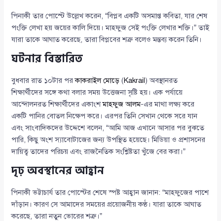
পিনাকী তার পোস্টে উল্লেখ করেন, “বিপ্লব একটি অসমাপ্ত কবিতা, যার শেষ
পংক্তি লেখা হয় জয়ের কালি দিয়ে। মাহফুজ সেই পংক্তি লেখার শক্তি।” তাই
যারা তাকে আঘাত করেছে, তারা বিপ্লবের শত্রু বলেও মন্তব্য করেন তিনি।
ঘটনার বিস্তারিত
বুধবার রাত ১০টার পর
কাকরাইল মোড়ে
(
Kakrail
) অবস্থানরত
শিক্ষার্থীদের সঙ্গে কথা বলার সময় উত্তেজনা সৃষ্টি হয়। এক পর্যায়ে
আন্দোলনরত শিক্ষার্থীদের একাংশ
মাহফুজ আলম
-এর মাথা লক্ষ্য করে
একটি পানির বোতল নিক্ষেপ করে। এরপর তিনি সেখান থেকে সরে যান
এবং সাংবাদিকদের উদ্দেশে বলেন, “আমি আজ এখানে আসার পর বুঝতে
পারি, কিছু অংশ স্যাবোটাজের জন্য উপস্থিত হয়েছে। মিডিয়া ও প্রশাসনের
দায়িত্ব তাদের পরিচয় এবং রাজনৈতিক সংশ্লিষ্টতা খুঁজে বের করা।”
দৃঢ় অবস্থানের আহ্বান
পিনাকী ভট্টাচার্য তার পোস্টের শেষে স্পষ্ট আহ্বান জানান: “মাহফুজের পাশে
দাঁড়ান। কারণ সে আমাদের সময়ের প্রয়োজনীয় কণ্ঠ। যারা তাকে আঘাত
করেছে, তারা নতুন ভোরের শত্রু।”