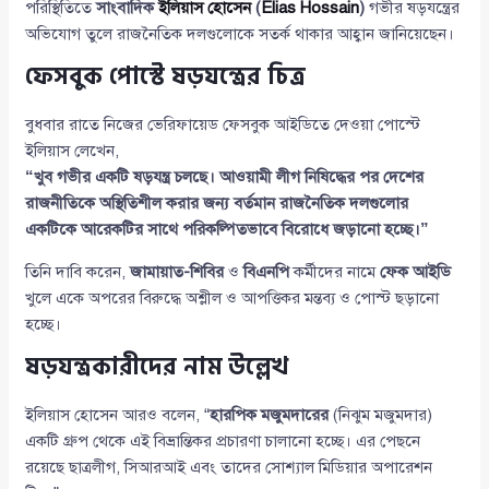
পরিস্থিতিতে
সাংবাদিক
ইলিয়াস হোসেন
(
Elias Hossain
)
গভীর ষড়যন্ত্রের
অভিযোগ তুলে রাজনৈতিক দলগুলোকে সতর্ক থাকার আহ্বান জানিয়েছেন।
ফেসবুক পোস্টে ষড়যন্ত্রের চিত্র
বুধবার রাতে নিজের ভেরিফায়েড ফেসবুক আইডিতে দেওয়া পোস্টে
ইলিয়াস লেখেন,
“খুব গভীর একটি ষড়যন্ত্র চলছে। আওয়ামী লীগ নিষিদ্ধের পর দেশের
রাজনীতিকে অস্থিতিশীল করার জন্য বর্তমান রাজনৈতিক দলগুলোর
একটিকে আরেকটির সাথে পরিকল্পিতভাবে বিরোধে জড়ানো হচ্ছে।”
তিনি দাবি করেন,
জামায়াত-শিবির
ও
বিএনপি
কর্মীদের নামে
ফেক আইডি
খুলে একে অপরের বিরুদ্ধে অশ্লীল ও আপত্তিকর মন্তব্য ও পোস্ট ছড়ানো
হচ্ছে।
ষড়যন্ত্রকারীদের নাম উল্লেখ
ইলিয়াস হোসেন আরও বলেন, “
হারপিক মজুমদারের
(নিঝুম মজুমদার)
একটি গ্রুপ থেকে এই বিভ্রান্তিকর প্রচারণা চালানো হচ্ছে। এর পেছনে
রয়েছে ছাত্রলীগ, সিআরআই এবং তাদের সোশ্যাল মিডিয়ার অপারেশন