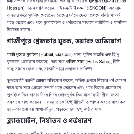
চক্র
সম্পর্কে সতর্কবার্তা দিয়েছেন প্রবাসী সাংবাদিক
ইলিয়াস হোসেন
(
Elias
Hossain
)। তিনি দাবি করেন, এই চক্রটি ‘
ইসকন
’ (
ISKCON
)–এর নাম
ব্যবহার করে মুসলিম মেয়েদের প্রেমের ফাঁদে ফেলে প্রথমে ঘনিষ্ঠ সম্পর্ক
গড়ে তোলে এবং পরে ব্ল্যাকমেইল ও ধর্মান্তরের মাধ্যমে শারীরিক ও মানসিক
নির্যাতন চালায়।
গাজীপুরে গ্রেফতার যুবক, ভয়াবহ অভিযোগ
গাজীপুরের পুবাইল
(
Pubail, Gazipur
) থানা পুলিশ সম্প্রতি এক হিন্দু
যুবককে গ্রেফতার করেছে। তার নাম
ঋত্তিক সাহা
(
Rittik Saha
), যিনি
রাজু সাহার ছেলে এবং সাতানীপাড়া এলাকার বাসিন্দা।
ভুক্তভোগী তরুণী
রোজা
অভিযোগ করেন, ঋত্তিক প্রথমে নিজের ধর্ম গোপন
করে তার সঙ্গে প্রেমের সম্পর্ক গড়ে তোলেন এবং পরে বিয়ের প্রলোভনে
পুবাইলে নিজ বাসায় নিয়ে গিয়ে জোরপূর্বক তিন মাস “স্বামী-স্ত্রীর” মতো
বসবাসে বাধ্য করেন। এ সময় তাকে হিন্দু রীতিনীতি পালন করতে বাধ্য করা
হয়—পরানো হয় শাখা-সিঁদুর, পড়ানো হয় হিন্দু নারীর সাজ।
ব্ল্যাকমেইল, নির্যাতন ও গর্ভধারণ