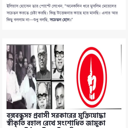
ইলিয়াস হোসেন তার পোস্টে লেখেন, “অনেকদিন ধরে মুসলিম মেয়েদের
সচেতন করতে চেষ্টা করছি। কিন্তু উত্তেজনার কাছে হার মানছি। এবার আর
কিছু বললাম না—শুধু বলছি,
সচেতন হোন।
”
বঙ্গবন্ধুসহ প্রবাসী সরকারের মুক্তিযোদ্ধা
স্বীকৃতি বহাল রেখে সংশোধিত জামুকা