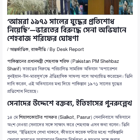
‘আমরা ১৯৭১ সালের যুদ্ধের প্রতিশোধ
নিয়েছি’—ভারতের বিরুদ্ধে সেনা অভিযানে
শেহবাজ শরিফের ঘোষণা
/
আন্তর্জাতিক
,
রাজনীতি
/ By
Desk Report
পাকিস্তানের প্রধানমন্ত্রী শেহবাজ শরিফ
(
Pakistan PM Shehbaz
Sharif
) ভারতের বিরুদ্ধে পরিচালিত সামরিক অভিযান ‘অপারেশন
বুনইয়ান-উন-মারসুস’কে ঐতিহাসিক সাফল্য বলে আখ্যায়িত করেছেন। তিনি
দাবি করেন, এই অভিযানের মধ্য দিয়ে পাকিস্তান ১৯৭১ সালের যুদ্ধের
প্রতিশোধ নিয়েছে।
সেনাদের উদ্দেশে বক্তব্য, ইতিহাসের পুনরুল্লেখ
১৪ মে
শিয়ালকোটের পাসরুর
(
Sialkot, Pasrur
) সেনানিবাসে অভিযানে
অংশ নেওয়া সেনাদের সঙ্গে সাক্ষাৎ করে শেহবাজ এসব কথা বলেন। তিনি
বলেন, “ইতিহাসে লেখা থাকবে, কীভাবে কয়েক ঘণ্টার মধ্যে পাকিস্তানি
সেনারা ভারতের আগ্রাসনের বিরুদ্ধে নির্ভুলতা ও দৃঢ়তার সঙ্গে জবাব