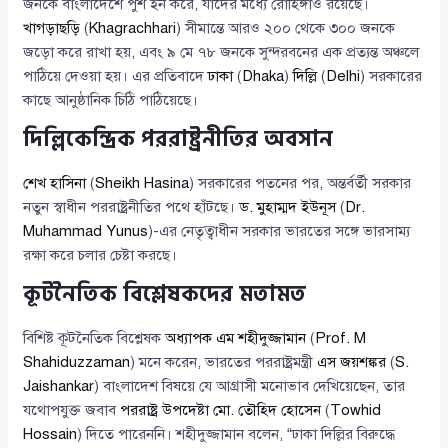
জনকে বাংলাদেশে পুশ ইন করে, যাদের মধ্যে রোহিঙ্গাও রয়েছে।
খাগড়াছড়ি
(
Khagrachhari
) সীমান্তে আরও ২০০ থেকে ৩০০ জনকে
জড়ো করে রাখা হয়, এবং ৯ মে ৭৮ জনকে সুন্দরবনের এক প্রত্যন্ত অঞ্চলে
পাঠিয়ে দেওয়া হয়। এর প্রতিবাদে
ঢাকা
(
Dhaka
)
দিল্লি
(
Delhi
) সরকারের
কাছে আনুষ্ঠানিক চিঠি পাঠিয়েছে।
দিল্লিকেন্দ্রিক পররাষ্ট্রনীতির অবসান
শেখ হাসিনা
(
Sheikh Hasina
) সরকারের পতনের পর, অন্তর্বর্তী সরকার
নতুন স্বাধীন পররাষ্ট্রনীতির পথে হাঁটছে।
ড. মুহাম্মদ ইউনূস
(
Dr.
Muhammad Yunus
)-এর নেতৃত্বাধীন সরকার ভারতের সঙ্গে ভারসাম্য
রক্ষা করে চলার চেষ্টা করছে।
কূটনৈতিক বিশ্লেষকদের মতামত
বিশিষ্ট কূটনৈতিক বিশ্লেষক
অধ্যাপক এম শহীদুজ্জামান
(
Prof. M
Shahiduzzaman
) মনে করেন, ভারতের পররাষ্ট্রমন্ত্রী
এস জয়শঙ্কর
(
S.
Jaishankar
) বাংলাদেশ বিষয়ে যে আগ্রাসী মনোভাব দেখিয়েছেন, তার
যথোপযুক্ত জবাব
পররাষ্ট্র উপদেষ্টা মো. তৌহিদ হোসেন
(
Towhid
Hossain
) দিতে পারেননি। শহীদুজ্জামান বলেন, “ঢাকা দিল্লির বিরুদ্ধে