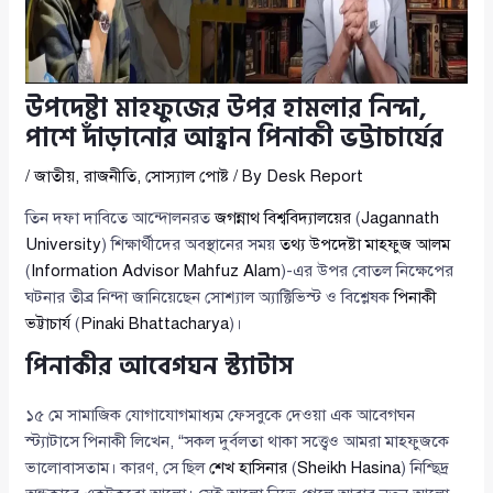
উপদেষ্টা মাহফুজের উপর হামলার নিন্দা,
পাশে দাঁড়ানোর আহ্বান পিনাকী ভট্টাচার্যের
/
জাতীয়
,
রাজনীতি
,
সোস্যাল পোষ্ট
/ By
Desk Report
তিন দফা দাবিতে আন্দোলনরত
জগন্নাথ বিশ্ববিদ্যালয়ের
(
Jagannath
University
) শিক্ষার্থীদের অবস্থানের সময়
তথ্য উপদেষ্টা মাহফুজ আলম
(
Information Advisor Mahfuz Alam
)-এর উপর বোতল নিক্ষেপের
ঘটনার তীব্র নিন্দা জানিয়েছেন সোশ্যাল অ্যাক্টিভিস্ট ও বিশ্লেষক
পিনাকী
ভট্টাচার্য
(
Pinaki Bhattacharya
)।
পিনাকীর আবেগঘন স্ট্যাটাস
১৫ মে সামাজিক যোগাযোগমাধ্যম ফেসবুকে দেওয়া এক আবেগঘন
স্ট্যাটাসে পিনাকী লিখেন, “সকল দুর্বলতা থাকা সত্ত্বেও আমরা মাহফুজকে
ভালোবাসতাম। কারণ, সে ছিল
শেখ হাসিনার
(
Sheikh Hasina
) নিশ্ছিদ্র