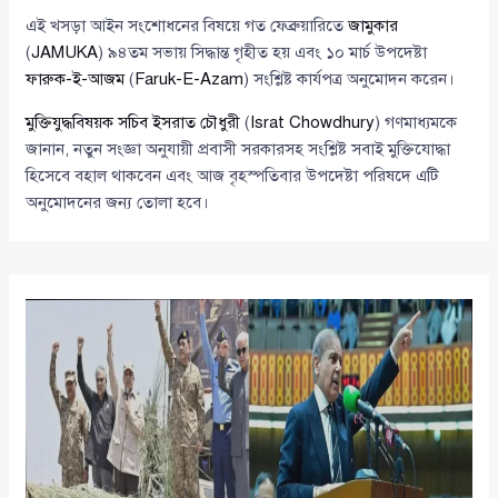
এই খসড়া আইন সংশোধনের বিষয়ে গত ফেব্রুয়ারিতে
জামুকার
(
JAMUKA
) ৯৪তম সভায় সিদ্ধান্ত গৃহীত হয় এবং ১০ মার্চ উপদেষ্টা
ফারুক-ই-আজম
(
Faruk-E-Azam
) সংশ্লিষ্ট কার্যপত্র অনুমোদন করেন।
মুক্তিযুদ্ধবিষয়ক সচিব ইসরাত চৌধুরী
(
Israt Chowdhury
) গণমাধ্যমকে
জানান, নতুন সংজ্ঞা অনুযায়ী প্রবাসী সরকারসহ সংশ্লিষ্ট সবাই মুক্তিযোদ্ধা
হিসেবে বহাল থাকবেন এবং আজ বৃহস্পতিবার উপদেষ্টা পরিষদে এটি
অনুমোদনের জন্য তোলা হবে।