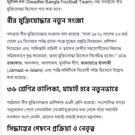
ফুটবল দল
(
Swadhin Bangla Football Team
)–সহ সবাইকে বীর
মুক্তিযোদ্ধা হিসেবে গণ্য করা হবে।
বীর মুক্তিযোদ্ধার নতুন সংজ্ঞা
খসড়ায় বীর মুক্তিযোদ্ধার সংজ্ঞায় বলা হয়েছে, “যারা ১৯৭১ সালের ২৬ মার্চ
থেকে ১৬ ডিসেম্বর পর্যন্ত গ্রামে-গঞ্জে যুদ্ধের প্রস্তুতি নিয়েছেন, প্রশিক্ষণ
নিয়েছেন এবং পাকিস্তানি বাহিনী ও তাদের দেশীয় সহযোগীদের বিরুদ্ধে
সক্রিয়ভাবে যুদ্ধ করেছেন, তারা মুক্তিযোদ্ধা হিসেবে বিবেচিত হবেন।” এতে
রাজাকার
, আলবদর, আলশামস, মুসলিম লীগ,
জামায়াতে ইসলামী
(
Jamaat-e-Islami
) এবং শান্তি কমিটিকে বিরোধী শক্তি হিসেবে উল্লেখ
করা হয়েছে।
৩৬ শ্রেণির তালিকা, যাচাই হবে নতুনভাবে
বর্তমানে বীর মুক্তিযোদ্ধার তালিকায় ৩৬টি শ্রেণি রয়েছে। সংশোধিত খসড়া
অনুমোদন পেলে বেসামরিক গেজেটভুক্তদের মধ্য থেকে যাঁরা সরাসরি
রণাঙ্গনে অংশ নেননি, তাদের যাচাই-বাছাই করবে মন্ত্রণালয়।
সিদ্ধান্তের পেছনে প্রক্রিয়া ও নেতৃত্ব