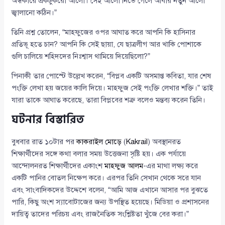
অন্ধকারে একটুকরো আলো। সেই আলো নিভে গেলে আবার নতুন আলো
জ্বালানো কঠিন।”
তিনি প্রশ্ন তোলেন, “মাহফুজের ওপর আঘাত করে আপনি কি হাসিনার
প্রতিভূ হতে চান? আপনি কি সেই ছায়া, যে ছাত্রলীগ আর খাকি পোশাকে
গুলি চালিয়ে শহিদদের নিঃশ্বাস থামিয়ে দিয়েছিলো?”
পিনাকী তার পোস্টে উল্লেখ করেন, “বিপ্লব একটি অসমাপ্ত কবিতা, যার শেষ
পংক্তি লেখা হয় জয়ের কালি দিয়ে। মাহফুজ সেই পংক্তি লেখার শক্তি।” তাই
যারা তাকে আঘাত করেছে, তারা বিপ্লবের শত্রু বলেও মন্তব্য করেন তিনি।
ঘটনার বিস্তারিত
বুধবার রাত ১০টার পর
কাকরাইল মোড়ে
(
Kakrail
) অবস্থানরত
শিক্ষার্থীদের সঙ্গে কথা বলার সময় উত্তেজনা সৃষ্টি হয়। এক পর্যায়ে
আন্দোলনরত শিক্ষার্থীদের একাংশ
মাহফুজ আলম
-এর মাথা লক্ষ্য করে
একটি পানির বোতল নিক্ষেপ করে। এরপর তিনি সেখান থেকে সরে যান
এবং সাংবাদিকদের উদ্দেশে বলেন, “আমি আজ এখানে আসার পর বুঝতে
পারি, কিছু অংশ স্যাবোটাজের জন্য উপস্থিত হয়েছে। মিডিয়া ও প্রশাসনের
দায়িত্ব তাদের পরিচয় এবং রাজনৈতিক সংশ্লিষ্টতা খুঁজে বের করা।”