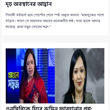
দৃঢ় অবস্থানের আহ্বান
পিনাকী ভট্টাচার্য তার পোস্টের শেষে স্পষ্ট আহ্বান জানান: “মাহফুজের পাশে
দাঁড়ান। কারণ সে আমাদের সময়ের প্রয়োজনীয় কণ্ঠ। যারা তাকে আঘাত
করেছে, তারা নতুন ভোরের শত্রু।”
এনসিপিকে ঘিরে রুমিন ফারহানার প্রশ্ন: