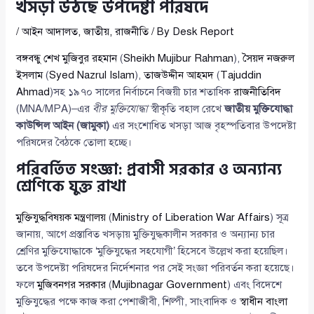
খসড়া উঠছে উপদেষ্টা পরিষদে
/
আইন আদালত
,
জাতীয়
,
রাজনীতি
/ By
Desk Report
বঙ্গবন্ধু শেখ মুজিবুর রহমান
(
Sheikh Mujibur Rahman
),
সৈয়দ নজরুল
ইসলাম
(
Syed Nazrul Islam
),
তাজউদ্দীন আহমদ
(
Tajuddin
Ahmad
)সহ ১৯৭০ সালের নির্বাচনে বিজয়ী চার শতাধিক
রাজনীতিবিদ
(MNA/MPA)–এর
বীর মুক্তিযোদ্ধা
স্বীকৃতি বহাল রেখে
জাতীয় মুক্তিযোদ্ধা
কাউন্সিল আইন (জামুকা)
এর সংশোধিত খসড়া আজ বৃহস্পতিবার উপদেষ্টা
পরিষদের বৈঠকে তোলা হচ্ছে।
পরিবর্তিত সংজ্ঞা: প্রবাসী সরকার ও অন্যান্য
শ্রেণিকে যুক্ত রাখা
মুক্তিযুদ্ধবিষয়ক মন্ত্রণালয়
(
Ministry of Liberation War Affairs
) সূত্র
জানায়, আগে প্রস্তাবিত খসড়ায় মুক্তিযুদ্ধকালীন সরকার ও অন্যান্য চার
শ্রেণির মুক্তিযোদ্ধাকে ‘মুক্তিযুদ্ধের সহযোগী’ হিসেবে উল্লেখ করা হয়েছিল।
তবে উপদেষ্টা পরিষদের নির্দেশনার পর সেই সংজ্ঞা পরিবর্তন করা হয়েছে।
ফলে
মুজিবনগর সরকার
(
Mujibnagar Government
) এবং বিদেশে
মুক্তিযুদ্ধের পক্ষে কাজ করা পেশাজীবী, শিল্পী, সাংবাদিক ও
স্বাধীন বাংলা