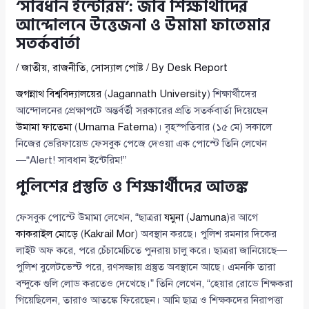
‘সাবধান ইন্টেরিম’: জবি শিক্ষার্থীদের
আন্দোলনে উত্তেজনা ও উমামা ফাতেমার
সতর্কবার্তা
/
জাতীয়
,
রাজনীতি
,
সোস্যাল পোষ্ট
/ By
Desk Report
জগন্নাথ বিশ্ববিদ্যালয়ের
(
Jagannath University
) শিক্ষার্থীদের
আন্দোলনের প্রেক্ষাপটে অন্তর্বর্তী সরকারের প্রতি সতর্কবার্তা দিয়েছেন
উমামা ফাতেমা
(
Umama Fatema
)। বৃহস্পতিবার (১৫ মে) সকালে
নিজের ভেরিফায়েড ফেসবুক পেজে দেওয়া এক পোস্টে তিনি লেখেন
—“Alert! সাবধান ইন্টেরিম!”
পুলিশের প্রস্তুতি ও শিক্ষার্থীদের আতঙ্ক
ফেসবুক পোস্টে উমামা লেখেন, “ছাত্ররা
যমুনা
(
Jamuna
)র আগে
কাকরাইল মোড়ে
(
Kakrail Mor
) অবস্থান করছে। পুলিশ রমনার দিকের
লাইট অফ করে, পরে চেঁচামেচিতে পুনরায় চালু করে। ছাত্ররা জানিয়েছে—
পুলিশ বুলেটভেস্ট পরে, রণসজ্জায় প্রস্তুত অবস্থানে আছে। এমনকি তারা
বন্দুকে গুলি লোড করতেও দেখেছে।” তিনি লেখেন, “হেয়ার রোডে শিক্ষকরা
গিয়েছিলেন, তারাও আতঙ্কে ফিরেছেন। আমি ছাত্র ও শিক্ষকদের নিরাপত্তা