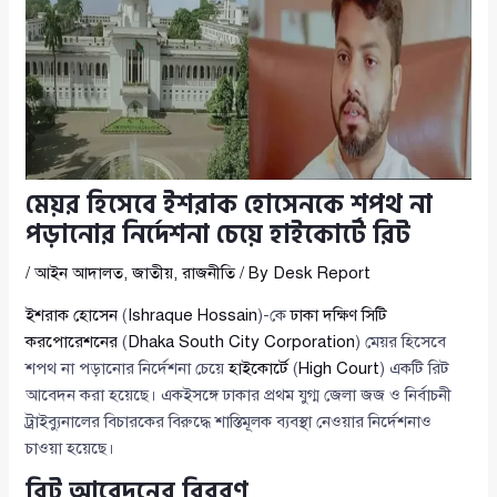
মেয়র হিসেবে ইশরাক হোসেনকে শপথ না
পড়ানোর নির্দেশনা চেয়ে হাইকোর্টে রিট
/
আইন আদালত
,
জাতীয়
,
রাজনীতি
/ By
Desk Report
ইশরাক হোসেন
(
Ishraque Hossain
)-কে
ঢাকা দক্ষিণ সিটি
করপোরেশনের
(
Dhaka South City Corporation
) মেয়র হিসেবে
শপথ না পড়ানোর নির্দেশনা চেয়ে
হাইকোর্টে
(
High Court
) একটি রিট
আবেদন করা হয়েছে। একইসঙ্গে ঢাকার প্রথম যুগ্ম জেলা জজ ও নির্বাচনী
ট্রাইব্যুনালের বিচারকের বিরুদ্ধে শাস্তিমূলক ব্যবস্থা নেওয়ার নির্দেশনাও
চাওয়া হয়েছে।
রিট আবেদনের বিবরণ