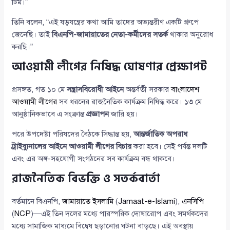
টিম।”
তিনি বলেন, “এই ষড়যন্ত্রের কথা আমি তাদের অভ্যন্তরীণ একটি গ্রুপে
জেনেছি। তাই
বিএনপি-জামায়াতের নেতা-কর্মীদের সতর্ক
থাকার অনুরোধ
করছি।”
আওয়ামী লীগের নিষিদ্ধ ঘোষণার প্রেক্ষাপট
প্রসঙ্গত, গত ১০ মে
সন্ত্রাসবিরোধী আইনে
অন্তর্বর্তী সরকার
বাংলাদেশ
আওয়ামী লীগের
সব ধরনের রাজনৈতিক কার্যক্রম নিষিদ্ধ করে। ১৩ মে
আনুষ্ঠানিকভাবে এ সংক্রান্ত
প্রজ্ঞাপন
জারি হয়।
পরে উপদেষ্টা পরিষদের বৈঠকে সিদ্ধান্ত হয়,
আন্তর্জাতিক অপরাধ
ট্রাইব্যুনালের আইনে আওয়ামী লীগের বিচার
করা হবে। সেই পর্যন্ত দলটি
এবং এর অঙ্গ-সহযোগী সংগঠনের সব কার্যক্রম বন্ধ থাকবে।
রাজনৈতিক বিভক্তি ও সতর্কবার্তা
বর্তমানে বিএনপি,
জামায়াতে ইসলামি
(
Jamaat-e-Islami
),
এনসিপি
(
NCP
)—এই তিন দলের মধ্যে পারস্পরিক দোষারোপ এবং সমর্থকদের
মধ্যে সামাজিক মাধ্যমে বিদ্বেষ ছড়ানোর ঘটনা বাড়ছে। এই অবস্থায়