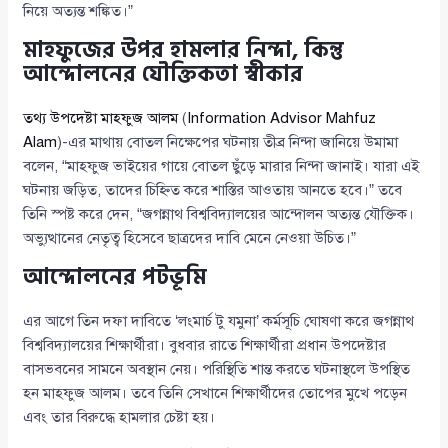
নিয়ে অত্যন্ত শঙ্কিত।”
মাহফুজের উপর হামলার নিন্দা, কিন্তু
আন্দোলনের যৌক্তিকতা স্বীকার
তথ্য উপদেষ্টা মাহফুজ আলম
(
Information Advisor Mahfuz
Alam
)-এর মাথায় বোতল নিক্ষেপের ঘটনায় তীব্র নিন্দা জানিয়ে উমামা
বলেন, “মাহফুজ ভাইয়ের গায়ে বোতল ছুঁড়ে মারার নিন্দা জানাই। যারা এই
ঘটনায় জড়িত, তাদের চিহ্নিত করে শাস্তির আওতায় আনতে হবে।” তবে
তিনি স্পষ্ট করে দেন, “জগন্নাথ বিশ্ববিদ্যালয়ের আন্দোলন অত্যন্ত যৌক্তিক।
অভ্যুত্থানের নেতৃত্ব হিসেবে ছাত্রদের দাবি মেনে নেওয়া উচিত।”
আন্দোলনের পটভূমি
এর আগে তিন দফা দাবিতে ‘লংমার্চ টু যমুনা’ কর্মসূচি ঘোষণা করে জগন্নাথ
বিশ্ববিদ্যালয়ের শিক্ষার্থীরা। বুধবার রাতে শিক্ষার্থীরা প্রধান উপদেষ্টার
বাসভবনের সামনে অবস্থান নেয়। পরিস্থিতি শান্ত করতে ঘটনাস্থলে উপস্থিত
হন মাহফুজ আলম। তবে তিনি সেখানে শিক্ষার্থীদের তোপের মুখে পড়েন
এবং তার বিরুদ্ধে হামলার চেষ্টা হয়।