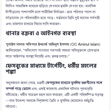
রোজা জানান, ধর্মীয় রীতিতে অংশ না নিলে তার অন্তরঙ্গ মুহূর্তের ছবি ও
ভিডিও সামাজিক মাধ্যমে ছড়িয়ে দেওয়ার হুমকি দেওয়া হয়। মানসিক
নিপীড়নের পাশাপাশি চলে শারীরিক নির্যাতন। তার পরিবার পাশে না
দাঁড়ানোয় সে পরিবারহীন হয়ে পড়ে। বর্তমানে তিনি দুই মাসের গর্ভবতী
এবং মামলার মাধ্যমে বিচার দাবি করছেন।
থানার বক্তব্য ও আইনগত ব্যবস্থা
পুবাইল থানার অফিসার ইনচার্জ আমিনুল ইসলাম
(
OC Aminul Islam
)
জানিয়েছেন, “অভিযোগ পাওয়ার পরপরই আমরা অভিযুক্তকে গ্রেফতার
করে আইনগত ব্যবস্থা নিয়েছি এবং তদন্ত চলছে।”
ফেসবুকের মাধ্যমে টার্গেটিং, ধর্মীয় মহলের
শঙ্কা
অনুসন্ধানে জানা গেছে, চক্রটি
ফেসবুকের মাধ্যমে মুসলিম তরুণীদের সঙ্গে
সম্পর্ক গড়ে তোলে
এবং একই কায়দায় একাধিক ঘটনার পুনরাবৃত্তি
ঘটিয়েছে। ধর্মীয় সচেতন মহল মনে করছেন, এটি একটি পরিকল্পিত ষড়যন্ত্র
—যার উদ্দেশ্য সমাজে বিশৃঙ্খলা তৈরি ও মুসলিম মেয়েদের ধর্মচ্যুতি
ঘটানো।