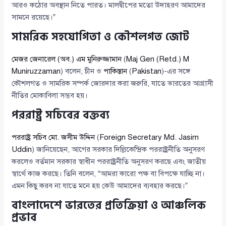
আরও কঠোর অবস্থান নিতে পারত। মালদ্বীপের মতো উদাহরণ আমাদের
সামনে রয়েছে।”
সামরিক সহযোগিতা ও কৌশলগত জোট
মেজর জেনারেল (অব.) এম মুনিরুজ্জামান
(
Maj Gen (Retd.) M
Muniruzzaman
) বলেন, চীন ও
পাকিস্তান
(
Pakistan
)-এর সঙ্গে
কৌশলগত ও সামরিক সম্পর্ক জোরদার করা জরুরি, যাতে ভারতের আগ্রাসী
নীতির মোকাবিলা সম্ভব হয়।
পররাষ্ট্র সচিবের বক্তব্য
পররাষ্ট্র সচিব মো. জসীম উদ্দিন
(
Foreign Secretary Md. Jasim
Uddin
) জানিয়েছেন, আগের সরকার দিল্লিকেন্দ্রিক পররাষ্ট্রনীতি অনুসরণ
করলেও বর্তমান সরকার স্বাধীন পররাষ্ট্রনীতি অনুসরণ করছে এবং জাতীয়
স্বার্থে কাজ করছে। তিনি বলেন, “আমরা কারো পক্ষ বা বিপক্ষে যাচ্ছি না।
এমন কিছু করব না যাতে মনে হয় কেউ আমাদের ব্যবহার করছে।”
বাংলাদেশে ভারতের প্রতিক্রিয়া ও আঞ্চলিক
প্রভাব