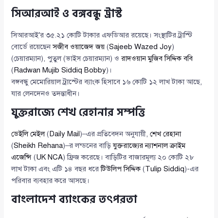
সিআরআই ও বঙ্গবন্ধু ট্রাস্ট
সিআরআই’র ৩৫.২১ কোটি টাকার এফডিআর রয়েছে। সংস্থাটির ট্রাস্টি
বোর্ডে রয়েছেন
সজীব ওয়াজেদ জয়
(
Sajeeb Wazed Joy
)
(চেয়ারম্যান), পুতুল (ভাইস চেয়ারম্যান) ও
রাদওয়ান মুজিব সিদ্দিক ববি
(
Radwan Mujib Siddiq Bobby
)।
বঙ্গবন্ধু মেমোরিয়াল ট্রাস্টের ব্যাংক হিসাবে ১৬ কোটি ১২ লাখ টাকা আছে,
যার লেনদেনও তদন্তাধীন।
যুক্তরাজ্যে শেখ রেহানার সম্পত্তি
ডেইলি মেইল
(
Daily Mail
)–এর প্রতিবেদন অনুযায়ী,
শেখ রেহানা
(
Sheikh Rehana
)–র লন্ডনের বাড়ি
যুক্তরাজ্যের ন্যাশনাল ক্রাইম
এজেন্সি
(
UK NCA
) ফ্রিজ করেছে। বাড়িটির বাজারমূল্য ২০ কোটি ২৮
লাখ টাকা এবং এটি ১৪ বছর ধরে
টিউলিপ সিদ্দিক
(
Tulip Siddiq
)-এর
পরিবার ব্যবহার করে আসছে।
বাংলাদেশ ব্যাংকের তৎপরতা