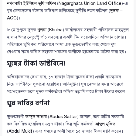
নগরঘাটা ইউনিয়ন ভূমি অফিস
(
Nagarghata Union Land Office
)-এ
ঘুষ লেনদেনের ঘটনায় অভিযান চালিয়েছে দুর্নীতি দমন কমিশন (
দুদক
–
ACC
)।
৮ মে দুপুরে দুদক
খুলনা
(
Khulna
) কার্যালয়ের সহকারী পরিচালক মাহমুদুল
হাসান শুভ্রর নেতৃত্বে পাঁচ সদস্যের একটি টিম সরেজমিনে অভিযান চালায়।
অভিযানে ভূমি কর পরিশোধে আসা এক ভুক্তভোগীর কাছ থেকে ঘুষ
নেওয়ার সময় অফিস সহায়ক শমসের আলীকে হাতেনাতে আটক করা হয়।
ঘুষের টাকা ডাস্টবিনে!
অভিযানকালে দেখা যায়, ১০ হাজার টাকা ঘুষের টাকা একটি বাস্কেটের
নিচে ডাস্টবিনে লুকানো হয়েছিল। অভিযুক্তরা ঘুষ নেওয়ার সময় আচরণে
সন্দেহজনক হলে দুদক কর্মকর্তারা অফিস তল্লাশি করে টাকা উদ্ধার করেন।
ঘুষ দাবির বর্ণনা
ভুক্তভোগী
আব্দুস সাত্তার
(
Abdus Sattar
) জানান, তার জমির সরকারি
কর নির্ধারিত হয়েছিল ৪৬৫৭ টাকা। কিন্তু ভূমি কর্মকর্তা
আব্দুল মুকিত
(
Abdul Mukit
) এবং শমসের আলী মিলে ১২ হাজার টাকা দাবি করেন।