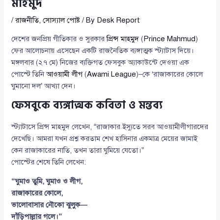
মাহমুদ
/
রাজনীতি
,
সোস্যাল পোষ্ট
/ By
Desk Report
দেশের জনপ্রিয় গীতিকার ও সুরকার
প্রিন্স মাহমুদ
(
Prince Mahmud
)
ফের আলোচনায় এসেছেন একটি রাজনৈতিক ব্যঙ্গাত্মক স্ট্যাটাস দিয়ে।
মঙ্গলবার (২৭ মে) নিজের ব্যক্তিগত ফেসবুক অ্যাকাউন্টে দেওয়া এক
পোস্টে তিনি
আওয়ামী লীগ
(
Awami League
)–কে ‘রাজাকারের কোলে
ঘুমানো দল’ আখ্যা দেন।
ফেসবুকে ব্যঙ্গাত্মক কবিতা ও মন্তব্য
স্ট্যাটাসে প্রিন্স মাহমুদ লেখেন, “রাজাকার ইস্যুতে সরব আওয়ামীলীগারদের
দেখেছি। আমরা যখন প্রশ্ন করতাম শেখ হাসিনার একমাত্র মেয়ের জামাই
কেন রাজাকারের নাতি, তখন তারা ঘুমিয়ে যেতো।”
পোস্টের শেষে তিনি লেখেন:
“ঘুমাও তুমি, ঘুমাও ও লীগ,
রাজাকারের কোলে,
ভালোবাসার নৌকো ঝুলুক—
দাঁড়িপাল্লার গলে।”