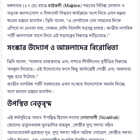
মঙ্গলবার (২৭ মে) রাতে
মাইজদী
(
Maijdee
) শহরের বিভিন্ন দোকান ও
সড়কে জনসংযোগ ও লিফলেট বিতরণ কার্যক্রমে অংশ নিয়ে এসব মন্তব্য
করেন হান্নান মাসউদ। তিনি বলেন, “এ দেশটাকে যেন সামনের দিকে
এগিয়ে না নেওয়া যায়, সেজন্য দেশি-বিদেশি ষড়যন্ত্র চলছে। জাতীয় নাগরিক
পার্টি জনগণকে সাথে নিয়ে এই ষড়যন্ত্রের বিরুদ্ধে দাঁড়িয়েছে।”
সংস্কার উদ্যোগ ও আমলাদের বিরোধিতা
তিনি বলেন, “সরকার রাজস্বখাত এবং বন্দরে দীর্ঘদিনের দুর্নীতির বিরুদ্ধে
অবস্থান নিয়েছে। এই উদ্যোগের ফলে কিছু স্বার্থান্বেষী গোষ্ঠী এবং আমলারা
ক্ষুব্ধ হয়ে উঠেছে।”
জাতীয় নাগরিক পার্টি সরকারের এসব সংস্কার উদ্যোগকে সমর্থন দিচ্ছে
বলে জানান হান্নান মাসউদ।
উপস্থিত নেতৃবৃন্দ
এই কর্মসূচিতে আরও উপস্থিত ছিলেন দলের
নোয়াখালী
(
Noakhali
)
জোনের তত্ত্বাবধায়ক মুনতাসির মাহমুদ, কেন্দ্রীয় যুগ্ম সদস্য সচিব
অ্যাডভোকেট হুমায়রা নূর, যুগ্ম সদস্য সচিব আরিফ সোহেল, কেন্দ্রীয় সদস্য