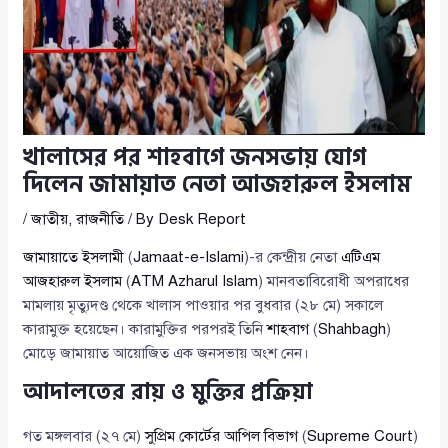
খালাসের পর শাহবাগে জনসভায় যোগ
দিলেন জামায়াত নেতা আজহারুল ইসলাম
/
জাতীয়
,
রাজনীতি
/ By
Desk Report
জামায়াতে ইসলামী
(
Jamaat-e-Islami
)-র কেন্দ্রীয় নেতা
এটিএম
আজহারুল ইসলাম
(
ATM Azharul Islam
) মানবতাবিরোধী অপরাধের
মামলায় মৃত্যুদণ্ড থেকে খালাস পাওয়ার পর বুধবার (২৮ মে) সকালে
কারামুক্ত হয়েছেন। কারামুক্তির পরপরই তিনি
শাহবাগ
(
Shahbagh
)
মোড়ে জামায়াত আয়োজিত এক জনসভায় অংশ নেন।
আদালতের রায় ও মুক্তির প্রক্রিয়া
গত মঙ্গলবার (২৭ মে)
সুপ্রিম কোর্টের আপিল বিভাগ
(
Supreme Court
)