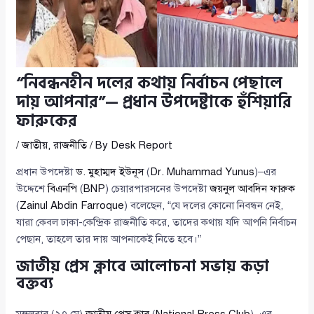
“নিবন্ধনহীন দলের কথায় নির্বাচন পেছালে
দায় আপনার”— প্রধান উপদেষ্টাকে হুঁশিয়ারি
ফারুকের
/
জাতীয়
,
রাজনীতি
/ By
Desk Report
প্রধান উপদেষ্টা
ড. মুহাম্মদ ইউনূস
(
Dr. Muhammad Yunus
)–এর
উদ্দেশে
বিএনপি
(
BNP
) চেয়ারপারসনের উপদেষ্টা
জয়নুল আবদিন ফারুক
(
Zainul Abdin Farroque
) বলেছেন, “যে দলের কোনো নিবন্ধন নেই,
যারা কেবল ঢাকা-কেন্দ্রিক রাজনীতি করে, তাদের কথায় যদি আপনি নির্বাচন
পেছান, তাহলে তার দায় আপনাকেই নিতে হবে।”
জাতীয় প্রেস ক্লাবে আলোচনা সভায় কড়া
বক্তব্য