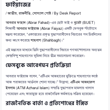
ফাইয়াজের
/
জাতীয়
,
রাজনীতি
,
সোস্যাল পোষ্ট
/ By
Desk Report
আবরার ফাহাদ
(
Abrar Fahad
)–এর ছোট ভাই ও
বুয়েট
(
BUET
)
শিক্ষার্থী
আবরার ফাইয়াজ
(
Abrar Faiyaz
) একটি ফেসবুক স্ট্যাটাসে
মন্তব্য করেছেন, “একাত্তরের প্রকৃত যুদ্ধাপরাধীদের বিচারের পথ চিরদিনের
জন্য ধ্বংস করেছে
শাহবাগ
(
Shahbagh
)।”
এই মন্তব্যের মাধ্যমে তিনি যুদ্ধাপরাধীদের বিচারে গণআন্দোলনের অন্যতম
কেন্দ্রবিন্দু শাহবাগের ভূমিকা নিয়ে তীব্র সমালোচনা করেছেন।
ফেসবুকে আবেগঘন প্রতিক্রিয়া
আবরার ফাইয়াজ বলেন, “এটিএম আজহারের মুক্তিতে শাহবাগের কণ্ঠে
আজ পরাজয়ের আর্তনাদ শোনা যাচ্ছে।” উল্লেখ্য,
এটিএম আজহারুল
ইসলাম
(
ATM Azharul Islam
) সম্প্রতি যুদ্ধাপরাধ মামলায় খালাস
পেয়েছেন এবং কারামুক্ত হয়ে রাজনৈতিক কর্মকাণ্ডে সক্রিয় হয়েছেন।
রাজনৈতিক বার্তা ও প্রতিশোধের ইঙ্গিত