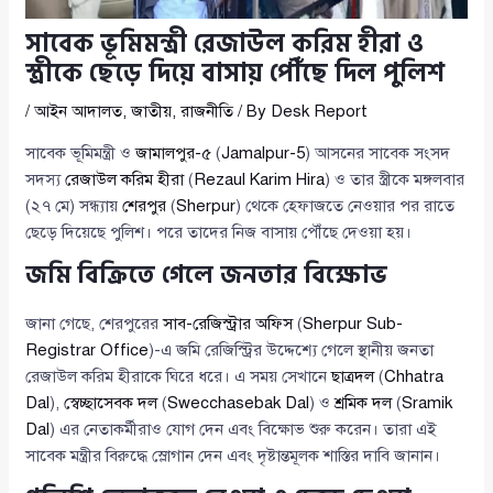
সাবেক ভূমিমন্ত্রী রেজাউল করিম হীরা ও
স্ত্রীকে ছেড়ে দিয়ে বাসায় পৌঁছে দিল পুলিশ
/
আইন আদালত
,
জাতীয়
,
রাজনীতি
/ By
Desk Report
সাবেক ভূমিমন্ত্রী ও
জামালপুর-৫
(
Jamalpur-5
) আসনের সাবেক সংসদ
সদস্য
রেজাউল করিম হীরা
(
Rezaul Karim Hira
) ও তার স্ত্রীকে মঙ্গলবার
(২৭ মে) সন্ধ্যায়
শেরপুর
(
Sherpur
) থেকে হেফাজতে নেওয়ার পর রাতে
ছেড়ে দিয়েছে পুলিশ। পরে তাদের নিজ বাসায় পৌঁছে দেওয়া হয়।
জমি বিক্রিতে গেলে জনতার বিক্ষোভ
জানা গেছে, শেরপুরের
সাব-রেজিস্ট্রার অফিস
(
Sherpur Sub-
Registrar Office
)-এ জমি রেজিস্ট্রির উদ্দেশ্যে গেলে স্থানীয় জনতা
রেজাউল করিম হীরাকে ঘিরে ধরে। এ সময় সেখানে
ছাত্রদল
(
Chhatra
Dal
),
স্বেচ্ছাসেবক দল
(
Swecchasebak Dal
) ও
শ্রমিক দল
(
Sramik
Dal
) এর নেতাকর্মীরাও যোগ দেন এবং বিক্ষোভ শুরু করেন। তারা এই
সাবেক মন্ত্রীর বিরুদ্ধে স্লোগান দেন এবং দৃষ্টান্তমূলক শাস্তির দাবি জানান।