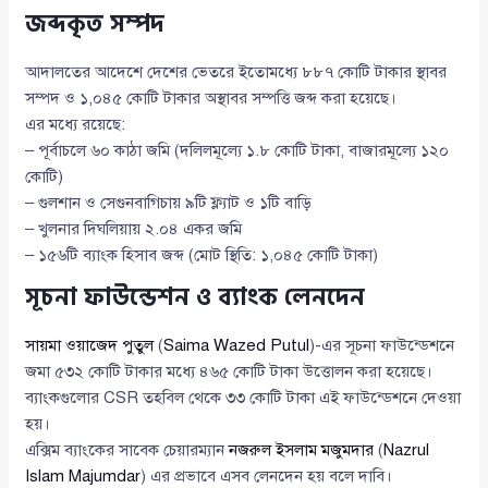
জব্দকৃত সম্পদ
আদালতের আদেশে দেশের ভেতরে ইতোমধ্যে ৮৮৭ কোটি টাকার স্থাবর
সম্পদ ও ১,০৪৫ কোটি টাকার অস্থাবর সম্পত্তি জব্দ করা হয়েছে।
এর মধ্যে রয়েছে:
– পূর্বাচলে ৬০ কাঠা জমি (দলিলমূল্যে ১.৮ কোটি টাকা, বাজারমূল্যে ১২০
কোটি)
– গুলশান ও সেগুনবাগিচায় ৯টি ফ্ল্যাট ও ১টি বাড়ি
– খুলনার দিঘলিয়ায় ২.০৪ একর জমি
– ১৫৬টি ব্যাংক হিসাব জব্দ (মোট স্থিতি: ১,০৪৫ কোটি টাকা)
সূচনা ফাউন্ডেশন ও ব্যাংক লেনদেন
সায়মা ওয়াজেদ পুতুল
(
Saima Wazed Putul
)-এর সূচনা ফাউন্ডেশনে
জমা ৫৩২ কোটি টাকার মধ্যে ৪৬৫ কোটি টাকা উত্তোলন করা হয়েছে।
ব্যাংকগুলোর CSR তহবিল থেকে ৩৩ কোটি টাকা এই ফাউন্ডেশনে দেওয়া
হয়।
এক্সিম ব্যাংকের সাবেক চেয়ারম্যান
নজরুল ইসলাম মজুমদার
(
Nazrul
Islam Majumdar
) এর প্রভাবে এসব লেনদেন হয় বলে দাবি।