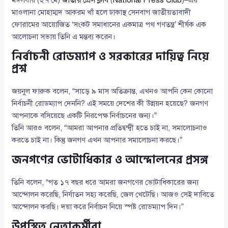
মঙ্গলবার (২৭ মে)
জাতীয় প্রেস ক্লাব
(
National Press Club
)–এর
মাওলানা মোহাম্মদ আকরম খাঁ হলে ঢাকাস্থ সেনবাগ জাতীয়তাবাদী
ফোরামের আয়োজিত ‘সংকট সমাধানের একমাত্র পথ গণতন্ত্র’ শীর্ষক এক
আলোচনা সভায় তিনি এ মন্তব্য করেন।
নির্বাচনী রোডম্যাপ ও সরকারের দায়িত্ব নিয়ে
প্রশ্ন
জয়নুল ফারুক বলেন, “সাড়ে ৯ মাস অতিক্রান্ত, এখনও আপনি কেন কোনো
নির্বাচনী রোডম্যাপ দেননি? এই সময়ে দেশের কী উন্নয়ন হয়েছে? জনগণ
আপনাকে বসিয়েছে একটি নিরপেক্ষ নির্বাচনের জন্য।”
তিনি আরও বলেন, “আমরা আপনার প্রতিদ্বন্দ্বী হতে চাই না, সমালোচনাও
করতে চাই না। কিন্তু জনগণ এখন আপনার সমালোচনা করছে।”
জনগণের ভোটাধিকার ও আন্দোলনের প্রসঙ্গ
তিনি বলেন, “গত ১৭ বছর ধরে আমরা জনগণের ভোটাধিকারের জন্য
আন্দোলন করেছি, নির্যাতন সহ্য করেছি, জেল খেটেছি। আজও সেই দাবিতে
আন্দোলন করছি। দয়া করে নির্বাচন নিয়ে স্পষ্ট রোডম্যাপ দিন।”
উপস্থিত নেতাকর্মীরা