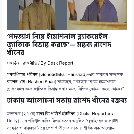
‘পদত্যাগ নিয়ে ইমোশনাল ব্ল্যাকমেইল
জাতিকে বিভ্রান্ত করছে’— মন্তব্য রাশেদ
খাঁনের
/
জাতীয়
,
রাজনীতি
/ By
Desk Report
গণঅধিকার পরিষদ
(
Gonoadhikar Parishad
)–এর সাধারণ সম্পাদক
রাশেদ খান
(
Rashed Khan
) বলেছেন, “পদত্যাগ নামে ইমোশনাল
ব্ল্যাকমেইল করে জাতিকে বিভ্রান্ত করার মধ্যে নিশ্চিত কোনো রহস্য আছে।”
ঢাকায় আলোচনা সভায় রাশেদ খাঁনের বক্তব্য
মঙ্গলবার (২৭ মে)
ঢাকা রিপোর্টার্স ইউনিয়ন
(
Dhaka Reporters
Unity
)–এর শফিকুল কবির মিলনায়তনে অনুষ্ঠিত “জুলাইয়ের আকাঙ্ক্ষা:
সংস্কার ও বাস্তবতা নিয়ে পেশাজীবীদের ভাবনা” শীর্ষক এক আলোচনা