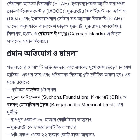
স্টোলেন অ্যাসেট রিকভারি (STAR), ইন্টারন্যাশনাল অ্যান্টি করাপশন
কো-অর্ডিনেশন সেন্টার (IACCC), যুক্তরাষ্ট্রের ডিপার্টমেন্ট অব জাস্টিস
(DOJ), এবং ইন্টারন্যাশনাল সেন্টার ফর অ্যাসেট রিকভারি (ICAR)।
তাদের অনুসন্ধানে বাংলাদেশ ছাড়াও যুক্তরাষ্ট্র, যুক্তরাজ্য, মালয়েশিয়া,
সিঙ্গাপুর, হংকং ও
কেইম্যান দ্বীপপুঞ্জ
(
Cayman Islands
)-এ বিপুল
সম্পদের সন্ধান মিলেছে।
প্রধান অভিযোগ ও মামলা
গত বছরের ৫ আগস্ট ছাত্র-জনতার আন্দোলনের মুখে দেশ ছেড়ে যান শেখ
হাসিনা। এরপর তার এবং পরিবারের বিরুদ্ধে ৫টি দুর্নীতির মামলা হয়। এর
মধ্যে রয়েছে:
– পূর্বাচলে
রাজউক
প্লট দখল
–
সূচনা ফাউন্ডেশন
(
Suchona Foundation
),
সিআরআই
(
CRI
), ও
বঙ্গবন্ধু মেমোরিয়াল ট্রাস্ট
(
Bangabandhu Memorial Trust
)-এর
দুর্নীতি
– রূপপুর প্রকল্পে ৬০ হাজার কোটি টাকা আত্মসাৎ
– যুক্তরাষ্ট্রে ৩৭ হাজার কোটি টাকা পাচার
– ৮টি প্রকল্প থেকে ২২ হাজার কোটি টাকা আত্মসাৎ