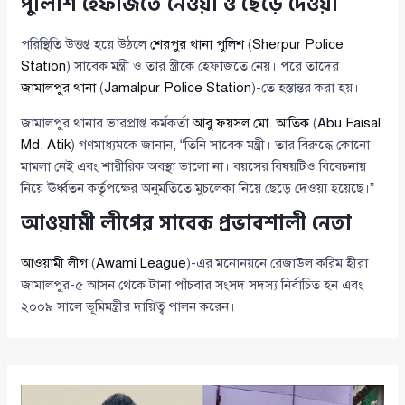
পুলিশি হেফাজতে নেওয়া ও ছেড়ে দেওয়া
পরিস্থিতি উত্তপ্ত হয়ে উঠলে
শেরপুর থানা পুলিশ
(
Sherpur Police
Station
) সাবেক মন্ত্রী ও তার স্ত্রীকে হেফাজতে নেয়। পরে তাদের
জামালপুর থানা
(
Jamalpur Police Station
)-তে হস্তান্তর করা হয়।
জামালপুর থানার ভারপ্রাপ্ত কর্মকর্তা
আবু ফয়সল মো. আতিক
(
Abu Faisal
Md. Atik
) গণমাধ্যমকে জানান, “তিনি সাবেক মন্ত্রী। তার বিরুদ্ধে কোনো
মামলা নেই এবং শারীরিক অবস্থা ভালো না। বয়সের বিষয়টিও বিবেচনায়
নিয়ে ঊর্ধ্বতন কর্তৃপক্ষের অনুমতিতে মুচলেকা নিয়ে ছেড়ে দেওয়া হয়েছে।”
আওয়ামী লীগের সাবেক প্রভাবশালী নেতা
আওয়ামী লীগ
(
Awami League
)-এর মনোনয়নে রেজাউল করিম হীরা
জামালপুর-৫ আসন থেকে টানা পাঁচবার সংসদ সদস্য নির্বাচিত হন এবং
২০০৯ সালে ভূমিমন্ত্রীর দায়িত্ব পালন করেন।