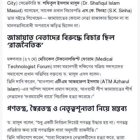
City
) সেক্রেটারি
ড. শফিকুল ইসলাম মাসুদ
(
Dr. Shafiqul Islam
Masud
) বলেছেন, সাবেক প্রধান বিচারপতি
এস.কে. সিনহা
(
S.K. Sinha
)
তার বইতে লিখেছেন— জামায়াতের কোনো নেতা রাজাকার ছিলেন না বা
মানবতাবিরোধী অপরাধে জড়িত ছিলেন না।
জামায়াত নেতাদের বিরুদ্ধে বিচার ছিল
‘রাজনৈতিক’
মঙ্গলবার (২৭ মে)
মেডিকেল টেকনোলজিস্ট ফোরাম
(
Medical
Technologist Forum
) ঢাকা মহানগরী দক্ষিণের সক্রিয় সদস্যদের
সমাবেশে প্রধান অতিথির বক্তব্যে ড. মাসুদ এসব বলেন।
তিনি দাবি করেন, “মাওলানা
এটিএম আজহারুল ইসলাম
(
ATM Azharul
Islam
)–এর আপিল আদেশ প্রমাণ করেছে, আওয়ামী লীগ জামায়াতের শীর্ষ
নেতাদের ‘ফরমায়েশি রায়ে’ বিচারিক হত্যা করেছে।”
গণতন্ত্র, স্বৈরতন্ত্র ও নেতৃত্বশূন্যতা নিয়ে মন্তব্য
ড. মাসুদ বলেন, “শুধু একটি নির্বাচন দিয়েই গণতন্ত্র উদ্ধার হয় না। গণতন্ত্র
প্রতিষ্ঠার জন্য চাই গণতান্ত্রিক ধারা অনুযায়ী রাজনীতি।”
তিনি অভিযোগ করেন, “যারা নিজেদের নেতাকর্মীদের হত্যা করে, তারা