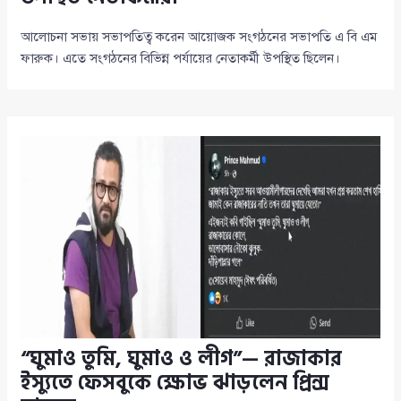
আলোচনা সভায় সভাপতিত্ব করেন আয়োজক সংগঠনের সভাপতি এ বি এম
ফারুক। এতে সংগঠনের বিভিন্ন পর্যায়ের নেতাকর্মী উপস্থিত ছিলেন।
“ঘুমাও তুমি, ঘুমাও ও লীগ”— রাজাকার
ইস্যুতে ফেসবুকে ক্ষোভ ঝাড়লেন প্রিন্স