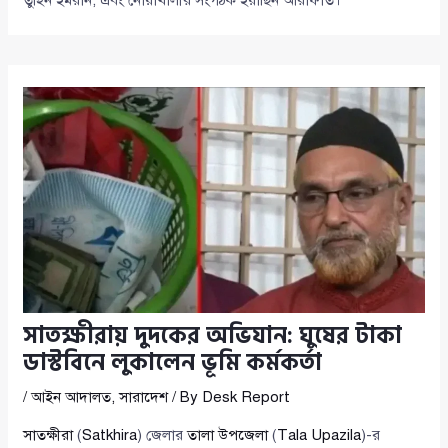
তুহিন ইমরান, এবং নোয়াখালীর সংগঠক ইয়াছিন আরাফাত।
সাতক্ষীরায় দুদকের অভিযান: ঘুষের টাকা
ডাস্টবিনে লুকালেন ভূমি কর্মকর্তা
/
আইন আদালত
,
সারাদেশ
/ By
Desk Report
সাতক্ষীরা
(
Satkhira
) জেলার
তালা উপজেলা
(
Tala Upazila
)-র