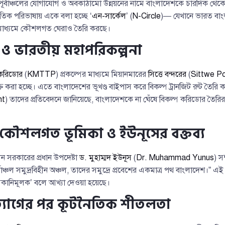
-পূর্বাঞ্চলের যোগাযোগ ও অবকাঠামো উন্নয়নের নামে বাংলাদেশকে চারদিক থে
ৈতিক পরিভাষায় একে বলা হচ্ছে ‘
এন-সার্কেল
’ (
N-Circle
)— যেখানে ভারত বাংল
াধ্যমে কৌশলগত ঘেরাও তৈরি করছে।
ও ভারতীয় মহাপরিকল্পনা
করিডোর
(
KMTTP
) প্রকল্পের মাধ্যমে মিয়ানমারের
সিত্তে বন্দরের
(
Sittwe Po
ুক্ত করা হচ্ছে। এতে বাংলাদেশের ভূখণ্ড বাইপাস করে বিকল্প ট্রানজিট রুট তৈ
nt
) তাদের প্রতিবেদনে জানিয়েছে, বাংলাদেশকে না ঘেঁষে বিকল্প করিডোর তৈরি
কৌশলগত ভূমিকা ও ইউনূসের বক্তব্য
লীন সরকারের প্রধান উপদেষ্টা
ড. মুহাম্মদ ইউনূস
(
Dr. Muhammad Yunus
) সম
বাঞ্চল সমুদ্রবিহীন অঞ্চল, তাদের সমুদ্রে প্রবেশের একমাত্র পথ বাংলাদেশ।” এই
সকানিমূলক’ বলে আখ্যা দেওয়া হয়েছে।
ত্যাগের পর কূটনৈতিক শীতলতা