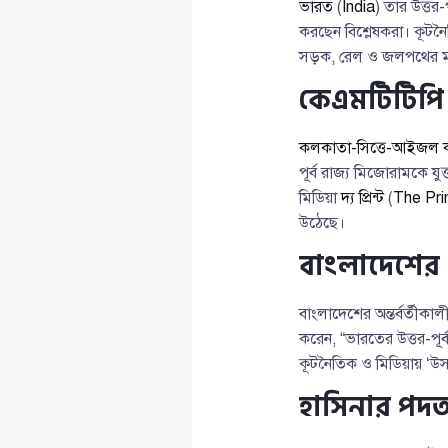
ভারত
(
India
) তার উত্তর
করছেন বিশ্লেষকরা। কূটন
সড়ক, রেল ও জলপথের ম
কেএমটিটিপি 
কলকাতা-সিত্তে-আইজল 
পূর্ব রাজ্য মিজোরামকে য
মিডিয়া
দ্য প্রিন্ট
(
The Pri
উঠেছে।
বাংলাদেশের 
বাংলাদেশের অন্তর্বর্তীকা
করেন, “ভারতের উত্তর-পূর্
কূটনৈতিক ও মিডিয়ায় ‘উ
হাসিনার পদ