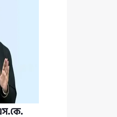
এস.কে.