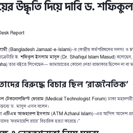
য়ের উদ্ধৃতি দিয়ে দাবি ড. শফিক
Desk Report
লামী
(
Bangladesh Jamaat-e-Islami
)–র কেন্দ্রীয় কর্মপরিষদের সদস্য ও
ঢ
েক্রেটারি
ড. শফিকুল ইসলাম মাসুদ
(
Dr. Shafiqul Islam Masud
) বলেছেন, 
nha
) তার বইতে লিখেছেন— জামায়াতের কোনো নেতা রাজাকার ছিলেন না বা 
াদের বিরুদ্ধে বিচার ছিল ‘রাজনৈতিক’
েল টেকনোলজিস্ট ফোরাম
(
Medical Technologist Forum
) ঢাকা মহানগরী 
ক্তব্যে ড. মাসুদ এসব বলেন।
না
এটিএম আজহারুল ইসলাম
(
ATM Azharul Islam
)–এর আপিল আদেশ প্র
াদের ‘ফরমায়েশি রায়ে’ বিচারিক হত্যা করেছে।”