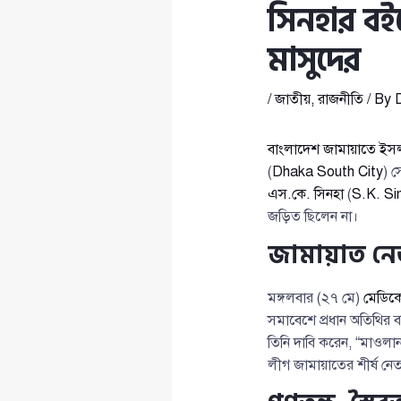
সিনহার বই
মাসুদের
/
জাতীয়
,
রাজনীতি
/ By
বাংলাদেশ জামায়াতে ইস
(
Dhaka South City
) স
এস.কে. সিনহা
(
S.K. Si
জড়িত ছিলেন না।
জামায়াত নেত
মঙ্গলবার (২৭ মে)
মেডিক
সমাবেশে প্রধান অতিথির ব
তিনি দাবি করেন, “মাওলা
লীগ জামায়াতের শীর্ষ নেত