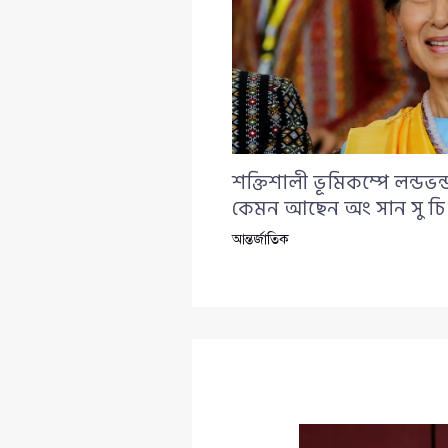
শক্তিশালী ভূমিকম্পে লন্ডভ
কেমন আছেন অং সান সু চি
আন্তর্জাতিক