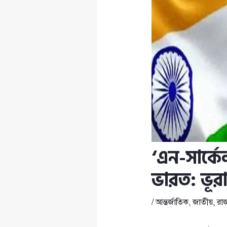
‘এন-সার্
ভারত: ভূর
/
আন্তর্জাতিক
,
জাতীয়
,
রা