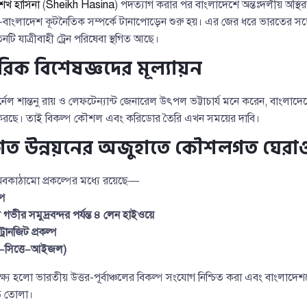
েখ হাসিনা
(
Sheikh Hasina
) পদত্যাগ করার পর বাংলাদেশে অন্তঃদলীয় অস্থি
ংলাদেশ কূটনৈতিক সম্পর্কে টানাপোড়েন শুরু হয়। এর জের ধরে ভারতের সঙ্গে
নটি যাত্রীবাহী ট্রেন পরিষেবা স্থগিত আছে।
িক বিশেষজ্ঞদের মূল্যায়ন
্নেল শান্তনু রায় ও লেফটেন্যান্ট জেনারেল উৎপল ভট্টাচার্য মনে করেন, বাংলাদেশ
ি করছে। তাই বিকল্প কৌশল এবং করিডোর তৈরি এখন সময়ের দাবি।
ত উন্নয়নের অজুহাতে কৌশলগত ঘেরা
বকাঠামো প্রকল্পের মধ্যে রয়েছে—
্প
গভীর সমুদ্রবন্দর পর্যন্ত ৪ লেন হাইওয়ে
রানজিট প্রকল্প
–সিত্তে–আইজল)
ক্ষ্য হলো ভারতীয় উত্তর-পূর্বাঞ্চলের বিকল্প সংযোগ নিশ্চিত করা এবং বাংল
ড়ে তোলা।