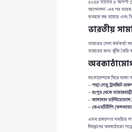
২০২৪ সালের ৫ আগস্ট
শ
আন্দোলন’-এর পর ভারত-বা
ব্যবহার বন্ধ রয়েছে এবং তি
ভারতীয় সামর
ভারতের সেনা কর্মকর্তা কর
ভারতের জন্য ঝুঁকি তৈর
অবকাঠামোগ
বাংলাদেশকে ঘিরে থাকা অ
–
পদ্মা সেতু ট্রানজিট প্রকল
–
রংপুর থেকে মাতারবাড়ী 
–
কালাদান মাল্টিমোডাল ট্
–
কেএমটিটিপি (কলকাতা
এসব প্রকল্পের সমন্বিত ল
নিয়ন্ত্রণের অবকাঠামো গ