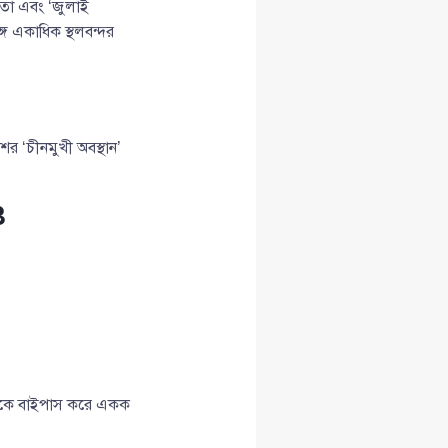
রতা এবং ‘জুলাই
 একাধিক স্থলবন্দর
ের ‘চীনমুখী অবস্থান’
ও
াদেশকে বাইপাস করে একক