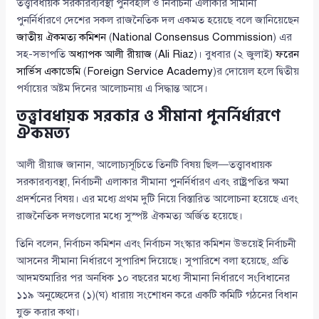
তত্ত্বাবধায়ক সরকারব্যবস্থা পুনর্বহাল ও নির্বাচনী এলাকার সীমানা
পুনর্নির্ধারণে দেশের সকল রাজনৈতিক দল একমত হয়েছে বলে জানিয়েছেন
জাতীয় ঐকমত্য কমিশন
(
National Consensus Commission
) এর
সহ-সভাপতি
অধ্যাপক আলী রীয়াজ
(
Ali Riaz
)। বুধবার (২ জুলাই)
ফরেন
সার্ভিস একাডেমি
(
Foreign Service Academy
)র দোয়েল হলে দ্বিতীয়
পর্যায়ের অষ্টম দিনের আলোচনায় এ সিদ্ধান্ত আসে।
তত্ত্বাবধায়ক সরকার ও সীমানা পুনর্নির্ধারণে
ঐকমত্য
আলী রীয়াজ জানান, আলোচ্যসূচিতে তিনটি বিষয় ছিল—তত্ত্বাবধায়ক
সরকারব্যবস্থা, নির্বাচনী এলাকার সীমানা পুনর্নির্ধারণ এবং রাষ্ট্রপতির ক্ষমা
প্রদর্শনের বিষয়। এর মধ্যে প্রথম দুটি নিয়ে বিস্তারিত আলোচনা হয়েছে এবং
রাজনৈতিক দলগুলোর মধ্যে সুস্পষ্ট ঐকমত্য অর্জিত হয়েছে।
তিনি বলেন, নির্বাচন কমিশন এবং নির্বাচন সংস্কার কমিশন উভয়েই নির্বাচনী
আসনের সীমানা নির্ধারণে সুপারিশ দিয়েছে। সুপারিশে বলা হয়েছে, প্রতি
আদমশুমারির পর অনধিক ১০ বছরের মধ্যে সীমানা নির্ধারণে সংবিধানের
১১৯ অনুচ্ছেদের (১)(ঘ) ধারায় সংশোধন করে একটি কমিটি গঠনের বিধান
যুক্ত করার কথা।