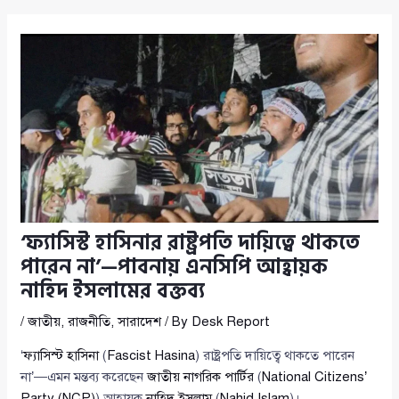
‘ফ্যাসিস্ট হাসিনার রাষ্ট্রপতি দায়িত্বে থাকতে
পারেন না’—পাবনায় এনসিপি আহ্বায়ক
নাহিদ ইসলামের বক্তব্য
/
জাতীয়
,
রাজনীতি
,
সারাদেশ
/ By
Desk Report
‘
ফ্যাসিস্ট হাসিনা
(
Fascist Hasina
) রাষ্ট্রপতি দায়িত্বে থাকতে পারেন
না’—এমন মন্তব্য করেছেন
জাতীয় নাগরিক পার্টির
(
National Citizens’
Party (NCP)
) আহ্বায়ক
নাহিদ ইসলাম
(
Nahid Islam
)।