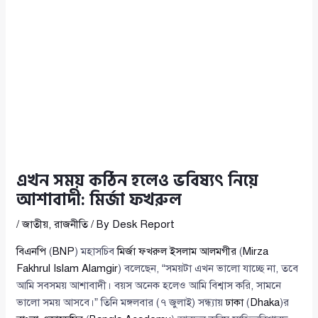
এখন সময় কঠিন হলেও ভবিষ্যৎ নিয়ে
আশাবাদী: মির্জা ফখরুল
/
জাতীয়
,
রাজনীতি
/ By
Desk Report
বিএনপি
(
BNP
) মহাসচিব
মির্জা ফখরুল ইসলাম আলমগীর
(
Mirza
Fakhrul Islam Alamgir
) বলেছেন, “সময়টা এখন ভালো যাচ্ছে না, তবে
আমি সবসময় আশাবাদী। বয়স অনেক হলেও আমি বিশ্বাস করি, সামনে
ভালো সময় আসবে।” তিনি মঙ্গলবার (৭ জুলাই) সন্ধ্যায়
ঢাকা
(
Dhaka
)র