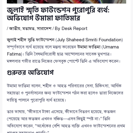
জুলাই স্মৃতি ফাউন্ডেশন পুরোপুরি ব্যর্থ:
অভিযোগ উমামা ফাতিমার
/
জাতীয়
,
মতামত
,
সারাদেশ
/ By
Desk Report
জুলাই শহীদ স্মৃতি ফাউন্ডেশন
(
July Shaheed Smriti Foundation
)
সম্পূর্ণভাবে ব্যর্থ হয়েছে বলে মন্তব্য করেছেন
উমামা ফাতিমা
(
Umama
Fatima
)। তিনি বৈষম্যবিরোধী ছাত্র আন্দোলনের সাবেক মুখপাত্র।
মঙ্গলবার গভীর রাতে নিজের ফেসবুক পোস্টে তিনি এ অভিযোগ করেন।
গুরুতর অভিযোগ
উমামা ফাতিমা বলেন, শহীদ ও আহত পরিবারের সেবা, চিকিৎসা, আর্থিক
সহায়তা ও পুনর্বাসনের জন্য ফাউন্ডেশন গঠন করা হলেও তারা নিজেদের
দায়িত্ব পালনে পুরোপুরি ব্যর্থ হয়েছে।
তার ভাষায়, “কীভাবে টাকা এসেছে, কীভাবে বিতরণ হয়েছে, কতজন
পেয়েছে আর কতজন এখনও বঞ্চিত—এসব কিছুই স্পষ্ট না।” তিনি
অভিযোগ করেন, “অর্ধেকের বেশি আহত ব্যক্তি এখনও ফাউন্ডেশনের প্রথম
ধাপের সহায়তাও পাননি।”