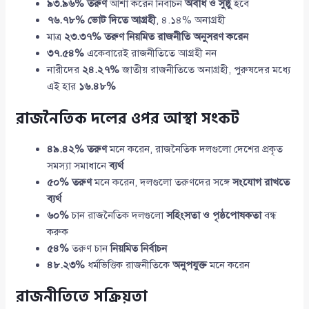
৯৩.৯৬% তরুণ
আশা করেন নির্বাচন
অবাধ ও সুষ্ঠু
হবে
৭৬.৭৮% ভোট দিতে আগ্রহী
, ৪.১৪% অনাগ্রহী
মাত্র
২৩.৩৭% তরুণ নিয়মিত রাজনীতি অনুসরণ করেন
৩৭.৫৪%
একেবারেই রাজনীতিতে আগ্রহী নন
নারীদের
২৪.২৭%
জাতীয় রাজনীতিতে অনাগ্রহী, পুরুষদের মধ্যে
এই হার
১৬.৪৮%
রাজনৈতিক দলের ওপর আস্থা সংকট
৪৯.৪২% তরুণ
মনে করেন, রাজনৈতিক দলগুলো দেশের প্রকৃত
সমস্যা সমাধানে
ব্যর্থ
৫০% তরুণ
মনে করেন, দলগুলো তরুণদের সঙ্গে
সংযোগ রাখতে
ব্যর্থ
৬০%
চান রাজনৈতিক দলগুলো
সহিংসতা ও পৃষ্ঠপোষকতা
বন্ধ
করুক
৫৪%
তরুণ চান
নিয়মিত নির্বাচন
৪৮.২৩%
ধর্মভিত্তিক রাজনীতিকে
অনুপযুক্ত
মনে করেন
রাজনীতিতে সক্রিয়তা