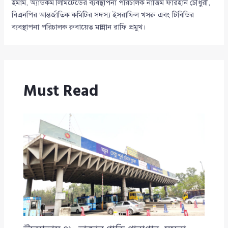
ইমাম, অ্যাডকম লিমিটেডের ব্যবস্থাপনা পরিচালক নাজিম ফারহান চৌধুরী,
বিএনপির আন্তর্জাতিক কমিটির সদস্য ইসরাফিল খসরু এবং টিবিডির
ব্যবস্থাপনা পরিচালক রুবায়েত মান্নান রাফি প্রমুখ।
Must Read