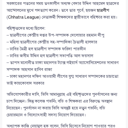
সরকারের পতনের সময় তৎকালীন অধ্যক্ষ বেদার উদ্দিন আহমেদ ছাত্রদের
আন্দোলনের মুখে পদত্যাগ করেন। তবে তার পূর্বে, ছয়জন
ছাত্রলীগ
(
Chhatra League
) নেতাকর্মী শিক্ষকদের স্থায়ীভাবে বহিষ্কার করা হয়।
বহিষ্কৃতদের মধ্যে ছিলেন:
– ছাত্রলীগের কেন্দ্রীয় দপ্তর উপ-সম্পাদক দেলোয়ার রহমান দীপু
– মহিলা ছাত্রলীগের কেন্দ্রীয় সহ-সম্পাদিকা চৈতালী হালদার
– ঢাবির মৈত্রী হল ছাত্রলীগ সম্পাদক ফরিদা পারভীন
– ঢাবির জসীম উদ্দিন হল ছাত্রলীগ সভাপতি আল ফয়সাল
– তাপস মনোনীত ঢাকা মহানগর ট্যাক্স লইয়ার্স অ্যাসোসিয়েশনের সাধারণ
সম্পাদক আহসান হাবিব রাজা
– ঢাকা মহানগর দক্ষিণ আওয়ামী লীগের যুগ্ম সাধারণ সম্পাদকের চাচাতো
ভাই কায়কোবাদ সরকার
অভিযোগকারীর দাবি, ভিসি আমানুল্লাহ এই বহিষ্কৃতদের পুনর্বাসনের জন্য
চাপ দিচ্ছেন। কিন্তু কলেজ গভর্নিং বডি ও শিক্ষকরা এর বিরুদ্ধে অবস্থান
নিয়েছেন। পুনর্বাসন না করায় ভিসি অসন্তুষ্ট হয়ে নতুন গভর্নিং বডি
চেয়ারম্যান ও বিদ্যোৎসাহী সদস্য নিয়োগ দিয়েছেন।
অধ্যাপক কাজি নেয়ামুল হক বলেন, ভিসি হিসেবে নিয়োগ পাওয়ার পরও