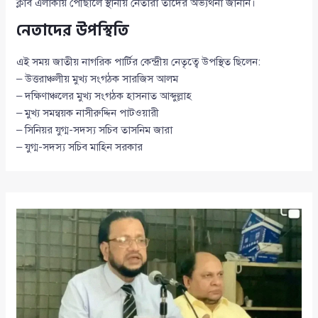
ক্লাব এলাকায় পৌঁছালে স্থানীয় নেতারা তাদের অভ্যর্থনা জানান।
নেতাদের উপস্থিতি
এই সময় জাতীয় নাগরিক পার্টির কেন্দ্রীয় নেতৃত্বে উপস্থিত ছিলেন:
– উত্তরাঞ্চলীয় মুখ্য সংগঠক সারজিস আলম
– দক্ষিণাঞ্চলের মুখ্য সংগঠক হাসনাত আব্দুল্লাহ
– মুখ্য সমন্বয়ক নাসীরুদ্দিন পাটওয়ারী
– সিনিয়র যুগ্ম-সদস্য সচিব তাসনিম জারা
– যুগ্ম-সদস্য সচিব মাহিন সরকার