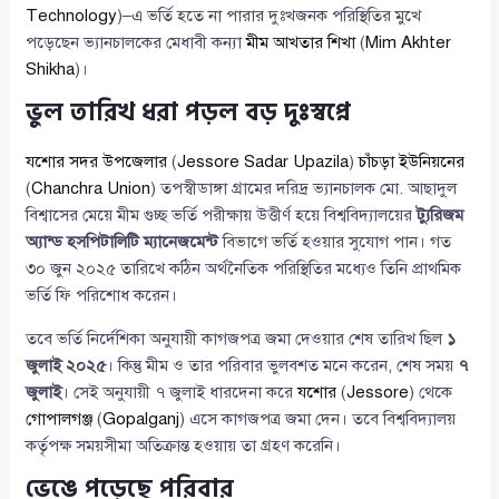
Technology
)–এ ভর্তি হতে না পারার দুঃখজনক পরিস্থিতির মুখে
পড়েছেন ভ্যানচালকের মেধাবী কন্যা
মীম আখতার শিখা
(
Mim Akhter
Shikha
)।
ভুল তারিখ ধরা পড়ল বড় দুঃস্বপ্নে
যশোর সদর উপজেলার
(
Jessore Sadar Upazila
)
চাঁচড়া ইউনিয়নের
(
Chanchra Union
) তপস্বীডাঙ্গা গ্রামের দরিদ্র ভ্যানচালক মো. আছাদুল
বিশ্বাসের মেয়ে মীম গুচ্ছ ভর্তি পরীক্ষায় উত্তীর্ণ হয়ে বিশ্ববিদ্যালয়ের
ট্যুরিজম
অ্যান্ড হসপিটালিটি ম্যানেজমেন্ট
বিভাগে ভর্তি হওয়ার সুযোগ পান। গত
৩০ জুন ২০২৫ তারিখে কঠিন অর্থনৈতিক পরিস্থিতির মধ্যেও তিনি প্রাথমিক
ভর্তি ফি পরিশোধ করেন।
তবে ভর্তি নির্দেশিকা অনুযায়ী কাগজপত্র জমা দেওয়ার শেষ তারিখ ছিল
১
জুলাই ২০২৫
। কিন্তু মীম ও তার পরিবার ভুলবশত মনে করেন, শেষ সময়
৭
জুলাই
। সেই অনুযায়ী ৭ জুলাই ধারদেনা করে
যশোর
(
Jessore
) থেকে
গোপালগঞ্জ
(
Gopalganj
) এসে কাগজপত্র জমা দেন। তবে বিশ্ববিদ্যালয়
কর্তৃপক্ষ সময়সীমা অতিক্রান্ত হওয়ায় তা গ্রহণ করেনি।
ভেঙে পড়েছে পরিবার