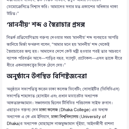
ডেমোক্রেসিতে বিশ্বাস করি। আমাদের সবার মত প্রকাশের অধিকার থাকা
উচিত।”
‘মাননীয়’ শব্দ ও স্বৈরাচার প্রসঙ্গ
বিতর্ক প্রতিযোগিতায় বক্তব্য দেওয়ার সময় ‘মাননীয়’ শব্দ ব্যবহারে আপত্তি
জানিয়ে মির্জা ফখরুল বলেন, “আমার মনে হয় ‘মাননীয়’ শব্দ থেকেই
স্বৈরাচারের জন্ম হয়। আমাদের দেশে কেউ মন্ত্রী হওয়ার পরই তার আচরণে
ব্যাপক পরিবর্তন আসে—গাড়ির বহর, স্যালুট, প্রটোকল—এসব তাকে ধীরে
ধীরে একনায়কত্বের দিকে ঠেলে দেয়।”
অনুষ্ঠানে উপস্থিত বিশিষ্টজনেরা
অনুষ্ঠানে সভাপতিত্ব করেন ঢাকা কলেজ ডিবেটিং সোসাইটির (ডিসিডিএস)
সভাপতি শাহাদাত হোসাইন এবং প্রধান মডারেটর অধ্যাপক
আকতারুজ্জামান। সঞ্চালনায় ছিলেন টিবিডির পরিচালক সাইফ রুবাব।
এছাড়াও বক্তব্য দেন
ঢাকা কলেজ
(
Dhaka College
) এর অধ্যক্ষ
অধ্যাপক এ কে এম ইলিয়াস,
ঢাকা বিশ্ববিদ্যালয়
(
University of
Dhaka
)র অধ্যাপক মোহাম্মাদ নাজমুজ্জামান ভূঁইয়া, আইনজীবী রাশনা