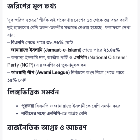
জরিপের মূল তথ্য
‘যুব জরিপ ২০২৫’ শীর্ষক এই গবেষণায় দেশের ১৫ থেকে ৩৫ বছর বয়সী
দুই হাজারের বেশি তরুণ-তরুণীর মতামত নেওয়া হয়েছে। ফলাফলে দেখা
যায়:
–
বিএনপি
পেতে পারে
৩৮.৭৬%
ভোট
–
জামায়াতে ইসলামি
(
Jamaat-e-Islami
)
পেতে পারে
২১.৪৫%
– অন্যান্য ইসলামি দল, জাতীয় পার্টি ও
এনসিপি
(
National Citizens’
Party (NCP)
) এর জনপ্রিয়তা তুলনামূলক কম
–
আওয়ামী লীগ
(
Awami League
)
নির্বাচনে অংশ নিলে পেতে পারে
১৫%
ভোট
লিঙ্গভিত্তিক সমর্থন
পুরুষরা
বিএনপি ও জামায়াতে ইসলামীকে বেশি সমর্থন করে
নারীদের মধ্যে এনসিপি
-তে আগ্রহ বেশি
রাজনৈতিক আগ্রহ ও আচরণ