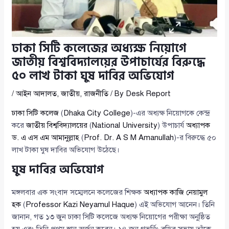
ঢাকা সিটি কলেজের অধ্যক্ষ নিয়োগে
জাতীয় বিশ্ববিদ্যালয়ের উপাচার্যের বিরুদ্ধে
৫০ লাখ টাকা ঘুষ দাবির অভিযোগ
/
আইন আদালত
,
জাতীয়
,
রাজনীতি
/ By
Desk Report
ঢাকা সিটি কলেজ
(
Dhaka City College
)-এর অধ্যক্ষ নিয়োগকে কেন্দ্র
করে
জাতীয় বিশ্ববিদ্যালয়ের
(
National University
) উপাচার্য
অধ্যাপক
ড. এ এস এম আমানুল্লাহ
(
Prof. Dr. A S M Amanullah
)-র বিরুদ্ধে ৫০
লাখ টাকা ঘুষ দাবির অভিযোগ উঠেছে।
ঘুষ দাবির অভিযোগ
মঙ্গলবার এক সংবাদ সম্মেলনে কলেজের শিক্ষক
অধ্যাপক কাজি নেয়ামুল
হক
(
Professor Kazi Neyamul Haque
) এই অভিযোগ আনেন। তিনি
জানান, গত ১৩ জুন ঢাকা সিটি কলেজে অধ্যক্ষ নিয়োগের পরীক্ষা অনুষ্ঠিত
হয় এবং তিনি প্রথম স্থান অর্জন করেন। ১৪ জুন গভর্নিং বডির সভায় তাঁকে