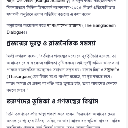
বাংলা একাডেমির
(
Bangla Academy
) আবদুল করিম সাহিত্যবিশারদ
মিলনায়তনে ‘সিভিল ডিসকোর্স ন্যাশনালস-২০২৫’ বিতর্ক প্রতিযোগিতার
সমাপনী অনুষ্ঠানে প্রধান অতিথির বক্তব্যে এ কথা বলেন।
অনুষ্ঠানের আয়োজন করে
দ্য বাংলাদেশ ডায়ালগ
(
The Bangladesh
Dialogue
)।
প্রজন্মের দূরত্ব ও রাজনৈতিক সমস্যা
মির্জা ফখরুল বলেন, “বর্তমানে প্রজন্মের মধ্যে যে দূরত্ব তৈরি হয়েছে, তা
আমাদের বোঝার ক্ষেত্রে জটিলতা সৃষ্টি করছে। এই দূরত্ব কমিয়ে আনতে না
পারলে রাজনৈতিক সমস্যারও সমাধান সম্ভব নয়। ঢাকার চিন্তা ও
ঠাকুরগাঁও
(
Thakurgaon
)য়ের চিন্তার মধ্যে পার্থক্য রয়েছে, যা দূর করতে হবে।
কারণ আমরা যে প্রজন্ম বা শক্তি গড়ে তুলতে চাই, তারা আমাদের দেশকে
বদলে দেবে।”
তরুণদের ভূমিকা ও গণতন্ত্রের বিশ্বাস
তিনি তরুণদের প্রতি আস্থা প্রকাশ করে বলেন, “তরুণেরা আমাদের চেয়ে
অনেক যোগ্য হয়ে উঠছে। ভবিষ্যতে তারা আরও বড় ভূমিকা রাখবে। যদিও
মতবিরোধ থাকবে, তর্ক-বিতর্ক থাকবে, তবুও আমরা লিবারেল