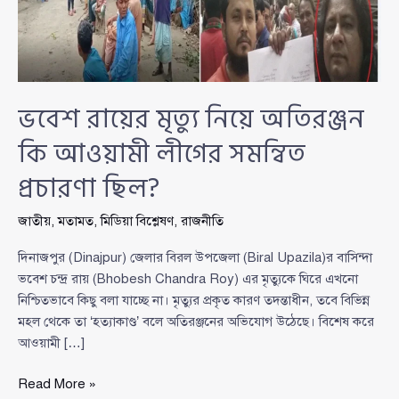
ভবেশ রায়ের মৃত্যু নিয়ে অতিরঞ্জন
কি আওয়ামী লীগের সমন্বিত
প্রচারণা ছিল?
জাতীয়
,
মতামত
,
মিডিয়া বিশ্লেষণ
,
রাজনীতি
দিনাজপুর (Dinajpur) জেলার বিরল উপজেলা (Biral Upazila)র বাসিন্দা
ভবেশ চন্দ্র রায় (Bhobesh Chandra Roy) এর মৃত্যুকে ঘিরে এখনো
নিশ্চিতভাবে কিছু বলা যাচ্ছে না। মৃত্যুর প্রকৃত কারণ তদন্তাধীন, তবে বিভিন্ন
মহল থেকে তা ‘হত্যাকাণ্ড’ বলে অতিরঞ্জনের অভিযোগ উঠেছে। বিশেষ করে
আওয়ামী […]
ভবেশ
Read More »