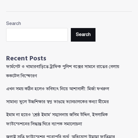
রায়ের
মৃত্যু
নিয়ে
Search
অতিরঞ্জন
কি
Search
আওয়ামী
লীগের
সমন্বিত
Recent Posts
প্রচারণা
ফার্মগেট ও খামারবাড়িতে ট্রাফিক পুলিশ বক্সের সামনে রাতের বেলায়
ছিল?
ককটেল বিস্ফোরণ
এখন সময় কঠিন হলেও ভবিষ্যৎ নিয়ে আশাবাদী: মির্জা ফখরুল
সামান্য ভুলে উচ্চশিক্ষার স্বপ্ন ভাঙছে ভ্যানচালকের কন্যা মীমের
ইমাম না হয়েও ‘শ্রেষ্ঠ ইমাম’ সম্মাননায় জসিম উদ্দিন, ইসলামিক
ফাউন্ডেশনের সিদ্ধান্ত ঘিরে ব্যাপক সমালোচনা
জুলাই স্মৃতি ফাউন্ডেশন পুরোপুরি ব্যর্থ: অভিযোগ উমামা ফাতিমার